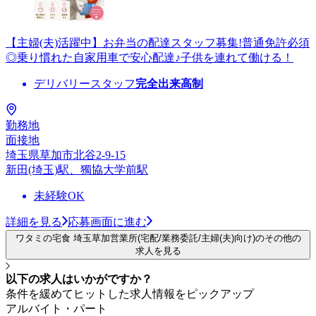
【主婦(夫)活躍中】お弁当の配達スタッフ募集!普通免許必須
◎乗り慣れた自家用車で安心配達♪子供を連れて働ける！
デリバリースタッフ
完全出来高制
勤務地
面接地
埼玉県草加市北谷2-9-15
新田(埼玉)駅、獨協大学前駅
未経験OK
詳細を見る
応募画面に進む
ワタミの宅食 埼玉草加営業所(宅配/業務委託/主婦(夫)向け)のその他の
求人を見る
以下の求人はいかがですか？
条件を緩めてヒットした求人情報をピックアップ
アルバイト・パート