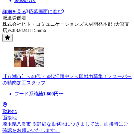
未経験OK
詳細を見る
応募画面に進む
派遣労働者
株式会社ヒト・コミュニケーションズ人材開発本部 (大宮支
店)/s0f32d241115mm6
【八潮市】＜40代・50代活躍中＞＜即戦力募集！＞スーパー
の精肉加工スタッフ
フード系
時給
1,600
円〜
勤務地
面接地
埼玉県八潮市 ※詳細な勤務地につきましては、面接時にご
確認をお願いいたします。