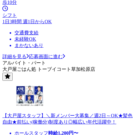
歩10分
シフト
1日3時間 週1日からOK
交通費支給
未経験OK
まかないあり
詳細を見る
応募画面に進む
アルバイト・パート
大戸屋ごはん処 トーブイコート草加松原店
【大戸屋スタッフ】＼新メンバー大募集／週2日～OK★髪色
自由★前払い(稼働分)制度あり◎幅広い年代活躍中！
ホールスタッフ
時給
1,200
円〜