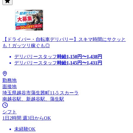
【ドライバー・自転車デリバリー】スキマ時間にサクッと
も！ガッツリ稼ぐも◎
デリバリースタッフ
時給
1,150
円〜
1,438
円
デリバリースタッフ
時給
1,145
円〜
1,431
円
勤務地
面接地
埼玉県越谷市蒲生茜町11-5 スカーラ
南越谷駅、新越谷駅、蒲生駅
シフト
1日2時間 週3日からOK
未経験OK