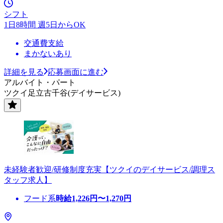
シフト
1日8時間 週5日からOK
交通費支給
まかないあり
詳細を見る
応募画面に進む
アルバイト・パート
ツクイ足立古千谷(デイサービス)
未経験者歓迎/研修制度充実【ツクイのデイサービス/調理ス
タッフ求人】
フード系
時給
1,226
円〜
1,270
円