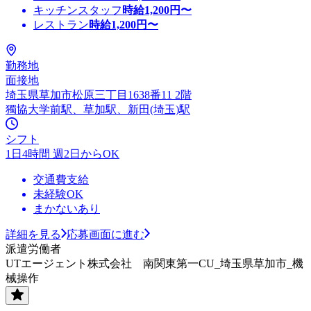
キッチンスタッフ
時給
1,200
円〜
レストラン
時給
1,200
円〜
勤務地
面接地
埼玉県草加市松原三丁目1638番11 2階
獨協大学前駅、草加駅、新田(埼玉)駅
シフト
1日4時間 週2日からOK
交通費支給
未経験OK
まかないあり
詳細を見る
応募画面に進む
派遣労働者
UTエージェント株式会社 南関東第一CU_埼玉県草加市_機
械操作