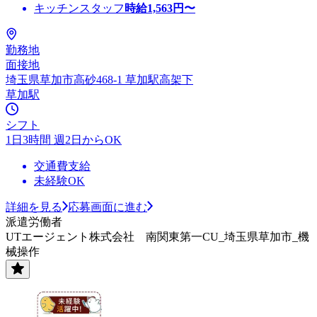
キッチンスタッフ
時給
1,563
円〜
勤務地
面接地
埼玉県草加市高砂468-1 草加駅高架下
草加駅
シフト
1日3時間 週2日からOK
交通費支給
未経験OK
詳細を見る
応募画面に進む
派遣労働者
UTエージェント株式会社 南関東第一CU_埼玉県草加市_機
械操作