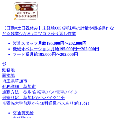
【日勤×土日祝休み】未経験OK♪調味料の計量や機械操作な
ど☆残業少なめ♪コツコツ繰り返し作業
製造スタッフ
月給
195,000
円〜
202,000
円
機械オペレーション
月給
195,000
円〜
202,000
円
フード系
月給
195,000
円〜
202,000
円
勤務地
面接地
埼玉県草加市
勤務詳細：草加市
通勤方法：徒歩/自転車/バス/電車/バイク
最寄り駅：草加駅からバイク11分
※獨協大学前駅から無料送迎バスあり(約15分)
交通費支給