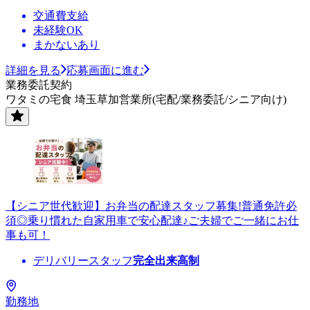
交通費支給
未経験OK
まかないあり
詳細を見る
応募画面に進む
業務委託契約
ワタミの宅食 埼玉草加営業所(宅配/業務委託/シニア向け)
【シニア世代歓迎】お弁当の配達スタッフ募集!普通免許必
須◎乗り慣れた自家用車で安心配達♪ご夫婦でご一緒にお仕
事も可！
デリバリースタッフ
完全出来高制
勤務地