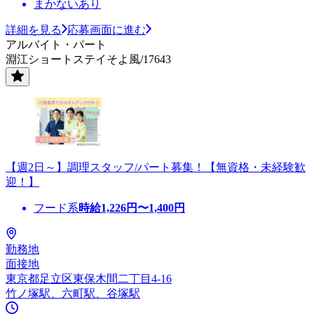
まかないあり
詳細を見る
応募画面に進む
アルバイト・パート
淵江ショートステイそよ風/17643
【週2日～】調理スタッフ/パート募集！【無資格・未経験歓
迎！】
フード系
時給
1,226
円〜
1,400
円
勤務地
面接地
東京都足立区東保木間二丁目4-16
竹ノ塚駅、六町駅、谷塚駅