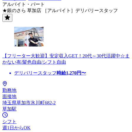
アルバイト・パート
★銀のさら 草加店 ［アルバイト］デリバリースタッフ
【フリーター大歓迎】安定収入GET！20代～30代活躍中☆ま
かない有/髪色自由/シフト自由
デリバリースタッフ
時給
1,270
円〜
勤務地
面接地
埼玉県草加市氷川町682-2
草加駅
シフト
週1日からOK