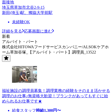
面接地
埼玉県草加市北谷2-9-15
新田(埼玉)駅、獨協大学前駅
未経験OK
詳細を見る
応募画面に進む
新着
アルバイト・パート
株式会社HITOWAフードサービスカンパニー/ALSOKケアホ
ーム草加谷塚_【アルバイト・パート】調理員_13522
福祉施設の調理員募集！調理業務の経験をそのまま活かせる
調理のお仕事♪無資格大歓迎！ブランクがあってもすぐに始
められるお仕事です★
給食スタッフ
時給
1,300
円〜