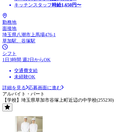
キッチンスタッフ
時給
1,650
円〜
勤務地
面接地
埼玉県八潮市上馬場476-1
草加駅、谷塚駅
シフト
1日3時間 週2日からOK
交通費支給
未経験OK
詳細を見る
応募画面に進む
アルバイト・パート
【学校】埼玉県草加市谷塚上町近辺の中学校(255230)