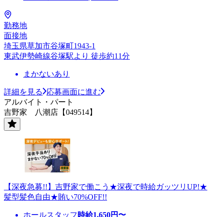
勤務地
面接地
埼玉県草加市谷塚町1943-1
東武伊勢崎線谷塚駅より 徒歩約11分
まかないあり
詳細を見る
応募画面に進む
アルバイト・パート
吉野家 八潮店【049514】
【深夜急募!!】吉野家で働こう★深夜で時給ガッツリUP!★
髪型髪色自由★賄い70%OFF!!
ホールスタッフ
時給
1,650
円〜