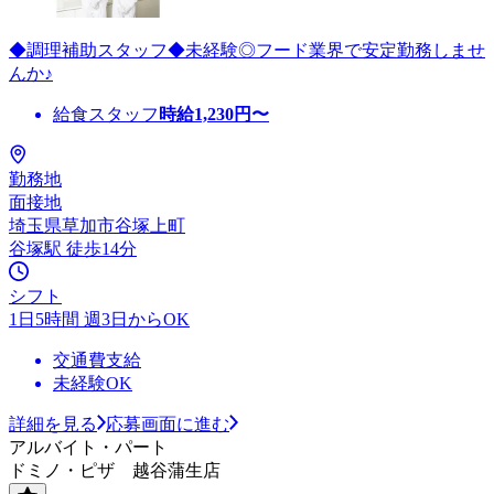
◆調理補助スタッフ◆未経験◎フード業界で安定勤務しませ
んか♪
給食スタッフ
時給
1,230
円〜
勤務地
面接地
埼玉県草加市谷塚上町
谷塚駅 徒歩14分
シフト
1日5時間 週3日からOK
交通費支給
未経験OK
詳細を見る
応募画面に進む
アルバイト・パート
ドミノ・ピザ 越谷蒲生店