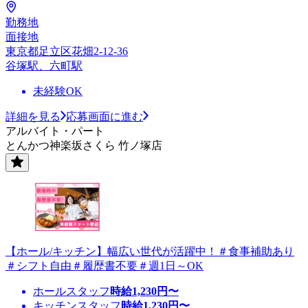
勤務地
面接地
東京都足立区花畑2-12-36
谷塚駅、六町駅
未経験OK
詳細を見る
応募画面に進む
アルバイト・パート
とんかつ神楽坂さくら 竹ノ塚店
【ホール/キッチン】幅広い世代が活躍中！＃食事補助あり
＃シフト自由＃履歴書不要＃週1日～OK
ホールスタッフ
時給
1,230
円〜
キッチンスタッフ
時給
1,230
円〜