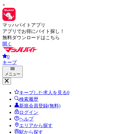
×
マッハバイトアプリ
アプリでお得にバイト探し！
無料ダウンロードはこちら
開く
0
キープ
メニュー
キープした求人を見る
0
検索履歴
新規会員登録(無料)
ログイン
ヘルプ
エリアから探す
駅から探す