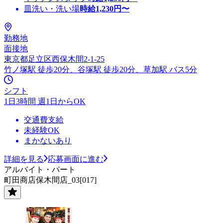
皿洗い・洗い場
時給
1,230
円〜
勤務地
面接地
東京都足立区西保木間2-1-25
竹ノ塚駅 徒歩20分、谷塚駅 徒歩20分、草加駅 バス5分
シフト
1日3時間 週1日からOK
交通費支給
未経験OK
まかないあり
詳細を見る
応募画面に進む
アルバイト・パート
町田商店保木間店_03[017]