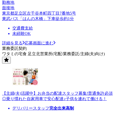
勤務地
面接地
東京都足立区古千谷本町四丁目7番地5号
東武バス「はんの木橋」下車徒歩約1分
交通費支給
未経験OK
詳細を見る
応募画面に進む
業務委託契約
ワタミの宅食 足立北営業所(宅配/業務委託/主婦(夫)向け)
【主婦(夫)活躍中】お弁当の配達スタッフ募集!普通免許必須
◎乗り慣れた自家用車で安心配達♪子供を連れて働ける！
デリバリースタッフ
完全出来高制