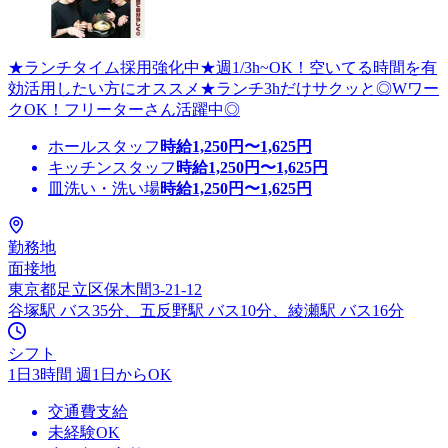
★ランチタイム採用強化中★週1/3h~OK！空いてる時間を有
効活用したい方にオススメ★ランチ3hだけサクッと◎Wワー
クOK！フリーターさん活躍中◎
ホールスタッフ
時給
1,250
円〜
1,625
円
キッチンスタッフ
時給
1,250
円〜
1,625
円
皿洗い・洗い場
時給
1,250
円〜
1,625
円
勤務地
面接地
東京都足立区保木間3-21-12
谷塚駅 バス35分、五反野駅 バス10分、綾瀬駅 バス16分
シフト
1日3時間 週1日からOK
交通費支給
未経験OK