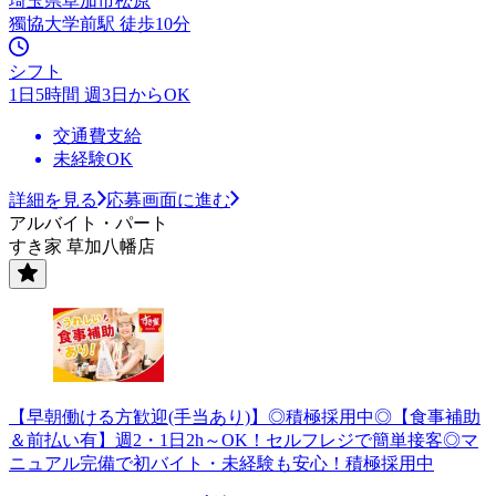
埼玉県草加市松原
獨協大学前駅 徒歩10分
シフト
1日5時間 週3日からOK
交通費支給
未経験OK
詳細を見る
応募画面に進む
アルバイト・パート
すき家 草加八幡店
【早朝働ける方歓迎(手当あり)】◎積極採用中◎【食事補助
＆前払い有】週2・1日2h～OK！セルフレジで簡単接客◎マ
ニュアル完備で初バイト・未経験も安心！積極採用中