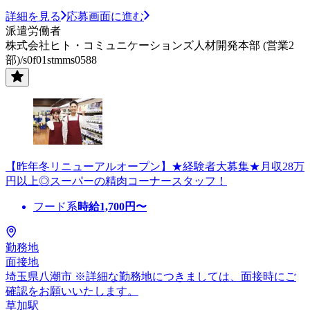
詳細を見る
応募画面に進む
派遣労働者
株式会社ヒト・コミュニケーションズ人材開発本部 (営業2
部)/s0f01stmms0588
【昨年冬リニューアルオープン】★経験者大募集★月収28万
円以上◎スーパーの精肉コーナースタッフ！
フード系
時給
1,700
円〜
勤務地
面接地
埼玉県八潮市 ※詳細な勤務地につきましては、面接時にご
確認をお願いいたします。
草加駅