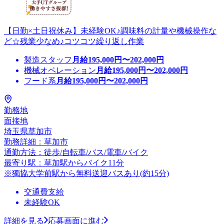
【日勤×土日祝休み】未経験OK♪調味料の計量や機械操作な
ど☆残業少なめ♪コツコツ繰り返し作業
製造スタッフ
月給
195,000
円〜
202,000
円
機械オペレーション
月給
195,000
円〜
202,000
円
フード系
月給
195,000
円〜
202,000
円
勤務地
面接地
埼玉県草加市
勤務詳細：草加市
通勤方法：徒歩/自転車/バス/電車/バイク
最寄り駅：草加駅からバイク11分
※獨協大学前駅から無料送迎バスあり(約15分)
交通費支給
未経験OK
詳細を見る
応募画面に進む