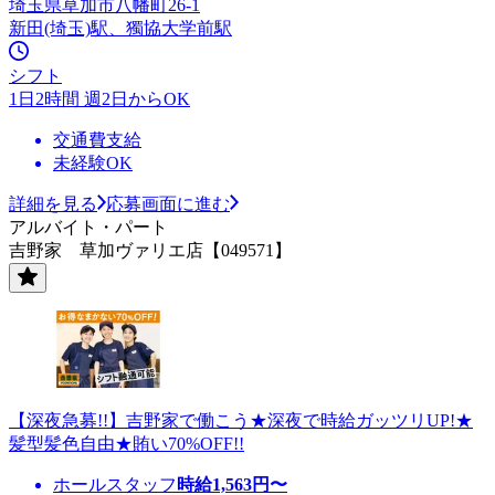
埼玉県草加市八幡町26-1
新田(埼玉)駅、獨協大学前駅
シフト
1日2時間 週2日からOK
交通費支給
未経験OK
詳細を見る
応募画面に進む
アルバイト・パート
吉野家 草加ヴァリエ店【049571】
【深夜急募!!】吉野家で働こう★深夜で時給ガッツリUP!★
髪型髪色自由★賄い70%OFF!!
ホールスタッフ
時給
1,563
円〜