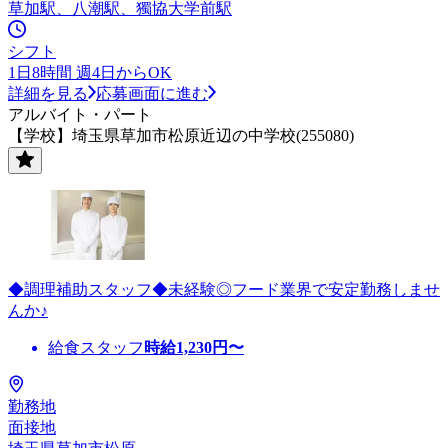
草加駅、八潮駅、獨協大学前駅
シフト
1日8時間 週4日からOK
詳細を見る
応募画面に進む
アルバイト・パート
【学校】埼玉県草加市松原近辺の中学校(255080)
◆調理補助スタッフ◆未経験◎フード業界で安定勤務しませ
んか♪
給食スタッフ
時給
1,230
円〜
勤務地
面接地