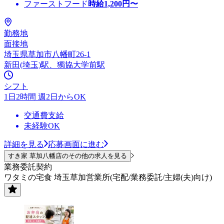
ファーストフード
時給
1,200
円〜
勤務地
面接地
埼玉県草加市八幡町26-1
新田(埼玉)駅、獨協大学前駅
シフト
1日2時間 週2日からOK
交通費支給
未経験OK
詳細を見る
応募画面に進む
すき家 草加八幡店のその他の求人を見る
業務委託契約
ワタミの宅食 埼玉草加営業所(宅配/業務委託/主婦(夫)向け)