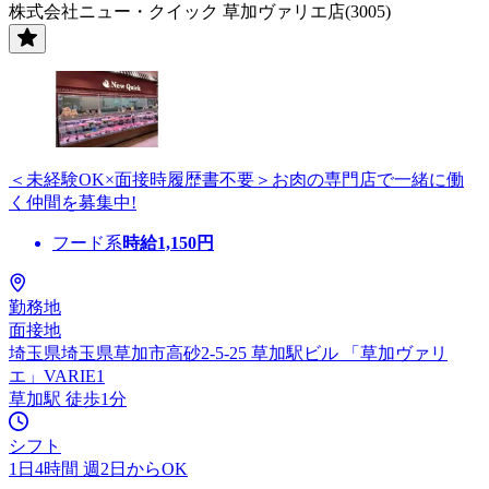
株式会社ニュー・クイック 草加ヴァリエ店(3005)
＜未経験OK×面接時履歴書不要＞お肉の専門店で一緒に働
く仲間を募集中!
フード系
時給
1,150
円
勤務地
面接地
埼玉県埼玉県草加市高砂2-5-25 草加駅ビル 「草加ヴァリ
エ」VARIE1
草加駅 徒歩1分
シフト
1日4時間 週2日からOK