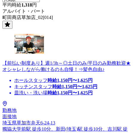
平均時給
1,318
円
アルバイト・パート
町田商店草加店_02[014]
【前払い制度あり】週1/3h～◎土日のみ/平日のみ勤務歓迎★
オシャレしながら働けるのも自慢！⇒髪色自由♪
ホールスタッフ
時給
1,150
円〜
1,625
円
キッチンスタッフ
時給
1,150
円〜
1,625
円
皿洗い・洗い場
時給
1,150
円〜
1,625
円
勤務地
面接地
埼玉県草加市弁天6-24-13
獨協大学前駅 徒歩10分、新田(埼玉)駅 徒歩10分、吉川駅 徒