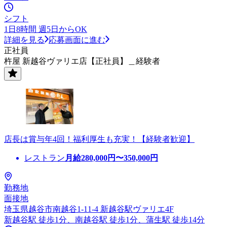
シフト
1日8時間 週5日からOK
詳細を見る
応募画面に進む
正社員
杵屋 新越谷ヴァリエ店【正社員】＿経験者
店長は賞与年4回！福利厚生も充実！【経験者歓迎】
レストラン
月給
280,000
円〜
350,000
円
勤務地
面接地
埼玉県越谷市南越谷1-11-4 新越谷駅ヴァリエ4F
新越谷駅 徒歩1分、南越谷駅 徒歩1分、蒲生駅 徒歩14分