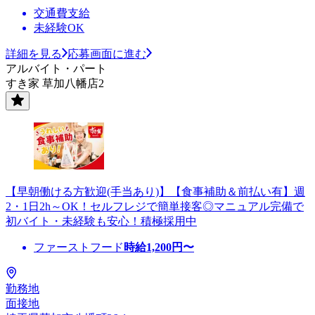
交通費支給
未経験OK
詳細を見る
応募画面に進む
アルバイト・パート
すき家 草加八幡店2
【早朝働ける方歓迎(手当あり)】【食事補助＆前払い有】週
2・1日2h～OK！セルフレジで簡単接客◎マニュアル完備で
初バイト・未経験も安心！積極採用中
ファーストフード
時給
1,200
円〜
勤務地
面接地