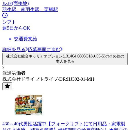
ル3F(面接地)
羽生駅、南羽生駅、栗橋駅
シフト
週5日からOK
交通費支給
詳細を見る
応募画面に進む
株式会社綜合キャリアオプション(1314GH0803G18★55-S)のその他の
求人を見る
派遣労働者
株式会社ドライブトライブ/DR:HJ302-01-MH
#30～40代男性活躍中【フォークリフトにて日用品・家電製
品の入出庫、棚替え業務】研修期間の給与変動なし★安心の