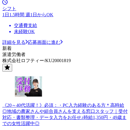
シフト
1日1.5時間 週1日からOK
交通費支給
未経験OK
詳細を見る
応募画面に進む
新着
派遣労働者
株式会社ロフティー/KU20001819
《20～40代活躍！》必須：・PC入力経験のある方＊高時給
◎地域の農家さんや組合員さんを支える窓口スタッフ｜受付
対応・書類整理・データ入力をお任せ♪時給1,350円・49歳ま
での女性活躍中◎