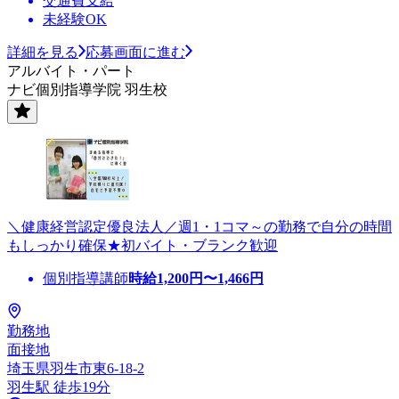
交通費支給
未経験OK
詳細を見る
応募画面に進む
アルバイト・パート
ナビ個別指導学院 羽生校
＼健康経営認定優良法人／週1・1コマ～の勤務で自分の時間
もしっかり確保★初バイト・ブランク歓迎
個別指導講師
時給
1,200
円〜
1,466
円
勤務地
面接地
埼玉県羽生市東6-18-2
羽生駅 徒歩19分