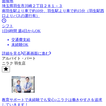
面接地
埼玉県羽生市川崎２丁目２８１－３
南羽生駅より車で約10分、羽生駅より車で約15分（羽生駅西
口よりバスの運行有）
シフト
1日6時間 週4日からOK
交通費支給
未経験OK
詳細を見る
応募画面に進む
アルバイト・パート
ニラク 羽生店
教育サポートで未経験でも安心♪ニラクは働きやすさを追求
していきます！