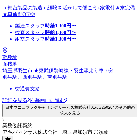
＜精密製品の製造＞経験を活かして働こう♪家電付き寮完備
★車通勤OK◎
製造スタッフ
時給
1,300
円〜
検査スタッフ
時給
1,300
円〜
組立スタッフ
時給
1,300
円〜
勤務地
面接地
埼玉県羽生市 ★東武伊勢崎線・羽生駅より車10分
羽生駅、西羽生駅、南羽生駅
交通費支給
詳細を見る
応募画面に進む
日本マニュファクチャリングサービス株式会社01/sai250204のその他の
求人を見る
業務委託契約
アキバネクサス株式会社 埼玉県加須市 加須駅