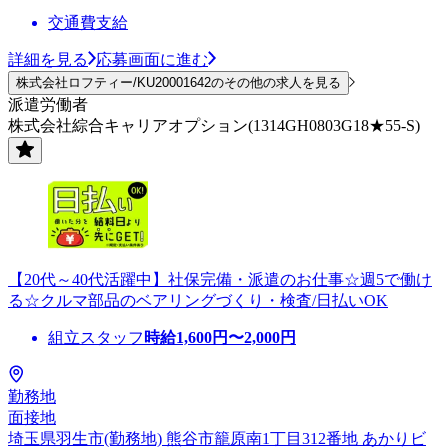
交通費支給
詳細を見る
応募画面に進む
株式会社ロフティー/KU20001642のその他の求人を見る
派遣労働者
株式会社綜合キャリアオプション(1314GH0803G18★55-S)
【20代～40代活躍中】社保完備・派遣のお仕事☆週5で働け
る☆クルマ部品のベアリングづくり・検査/日払いOK
組立スタッフ
時給
1,600
円〜
2,000
円
勤務地
面接地
埼玉県羽生市(勤務地) 熊谷市籠原南1丁目312番地 あかりビ