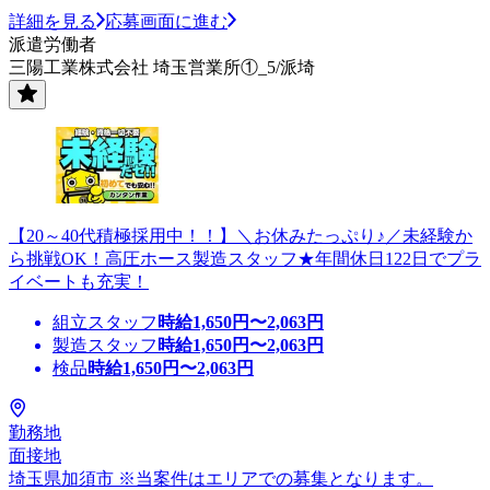
詳細を見る
応募画面に進む
派遣労働者
三陽工業株式会社 埼玉営業所①_5/派埼
【20～40代積極採用中！！】＼お休みたっぷり♪／未経験か
ら挑戦OK！高圧ホース製造スタッフ★年間休日122日でプラ
イベートも充実！
組立スタッフ
時給
1,650
円〜
2,063
円
製造スタッフ
時給
1,650
円〜
2,063
円
検品
時給
1,650
円〜
2,063
円
勤務地
面接地
埼玉県加須市 ※当案件はエリアでの募集となります。