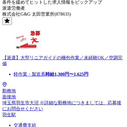
条件を緩めてヒットした求人情報をピックアップ
派遣労働者
株式会社G&G 太田営業所(878635)
【派遣】大型リニアガイドの梱包作業／未経験OK／空調完
備
軽作業・製造系
時給
1,300
円〜
1,625
円
勤務地
面接地
埼玉県羽生市大沼 ※詳細な勤務地につきましては、応募後
にお問合せください
羽生駅
交通費支給