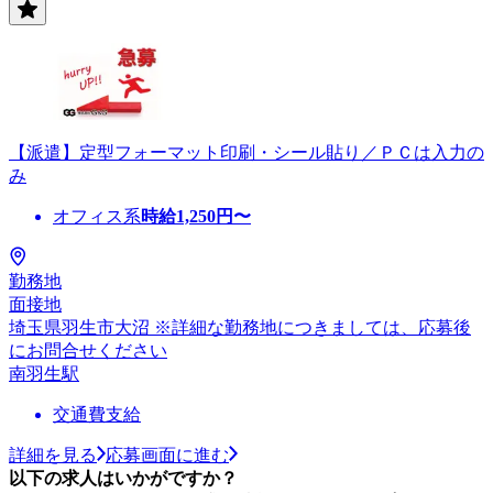
【派遣】定型フォーマット印刷・シール貼り／ＰＣは入力の
み
オフィス系
時給
1,250
円〜
勤務地
面接地
埼玉県羽生市大沼 ※詳細な勤務地につきましては、応募後
にお問合せください
南羽生駅
交通費支給
詳細を見る
応募画面に進む
以下の求人はいかがですか？