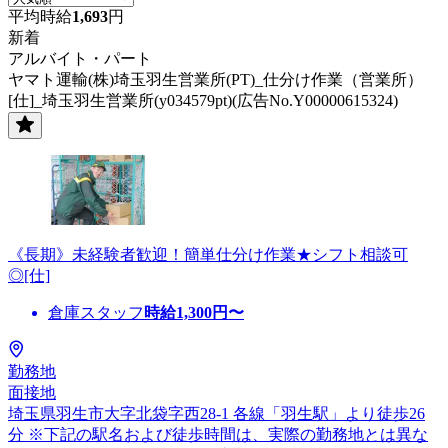
平均時給
1,693
円
新着
アルバイト・パート
ヤマト運輸(株)埼玉羽生営業所(PT)_仕分け作業（営業所）
[仕]_埼玉羽生営業所(y034579pt)(広告No.Y00000615324)
《長期》未経験者歓迎！簡単仕分け作業★シフト相談可
◎[仕]
倉庫スタッフ
時給
1,300
円〜
勤務地
面接地
埼玉県羽生市大字北袋字西28-1 各線「羽生駅」より徒歩26
分 ※下記の駅名および徒歩時間は、実際の勤務地とは異な