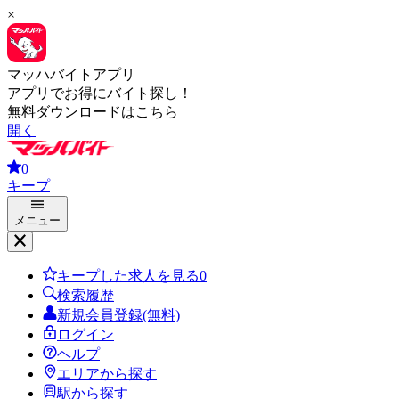
×
マッハバイトアプリ
アプリでお得にバイト探し！
無料ダウンロードはこちら
開く
0
キープ
メニュー
キープした求人を見る
0
検索履歴
新規会員登録(無料)
ログイン
ヘルプ
エリアから探す
駅から探す