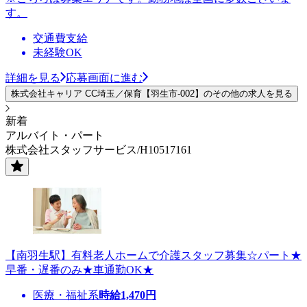
す。
交通費支給
未経験OK
詳細を見る
応募画面に進む
株式会社キャリア CC埼玉／保育【羽生市-002】のその他の求人を見る
新着
アルバイト・パート
株式会社スタッフサービス/H10517161
【南羽生駅】有料老人ホームで介護スタッフ募集☆パート★
早番・遅番のみ★車通勤OK★
医療・福祉系
時給
1,470
円