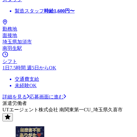
製造スタッフ
時給
1,600
円〜
勤務地
面接地
埼玉県加須市
南羽生駅
シフト
1日7.5時間 週5日からOK
交通費支給
未経験OK
詳細を見る
応募画面に進む
派遣労働者
UTエージェント株式会社 南関東第一CU_埼玉県久喜市