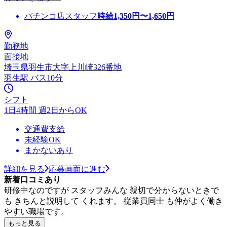
パチンコ店スタッフ
時給
1,350
円〜
1,650
円
勤務地
面接地
埼玉県羽生市大字上川崎326番地
羽生駅 バス10分
シフト
1日4時間 週2日からOK
交通費支給
未経験OK
まかないあり
詳細を見る
応募画面に進む
新着口コミあり
研修中なのですが スタッフみんな 親切で分からないときで
も きちんと説明して くれます。 従業員同士 も仲がよく働き
やすい職場です。
もっと見る