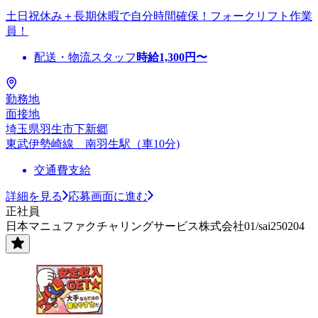
土日祝休み＋長期休暇で自分時間確保！フォークリフト作業
員！
配送・物流スタッフ
時給
1,300
円〜
勤務地
面接地
埼玉県羽生市下新郷
東武伊勢崎線 南羽生駅（車10分)
交通費支給
詳細を見る
応募画面に進む
正社員
日本マニュファクチャリングサービス株式会社01/sai250204