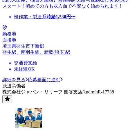
スタート！初めての方も収入面で不安なく始められます！
軽作業・製造系
時給
1,530
円〜
勤務地
面接地
埼玉県羽生市下新郷
羽生駅、南羽生駅、新郷(埼玉)駅
交通費支給
未経験OK
詳細を見る
応募画面に進む
派遣労働者
株式会社ジャパン・リリーフ 熊谷支店/kgdrmhR-17738