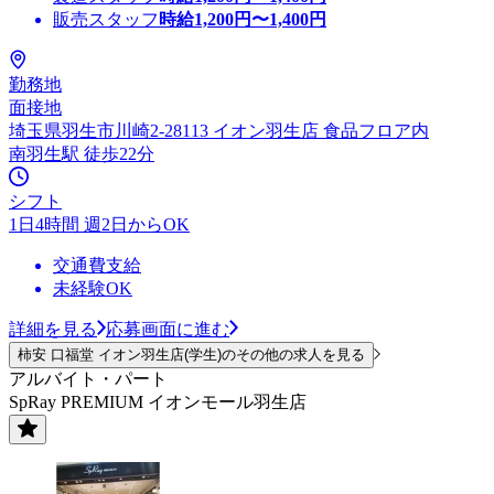
販売スタッフ
時給
1,200
円〜
1,400
円
勤務地
面接地
埼玉県羽生市川崎2-28113 イオン羽生店 食品フロア内
南羽生駅 徒歩22分
シフト
1日4時間 週2日からOK
交通費支給
未経験OK
詳細を見る
応募画面に進む
柿安 口福堂 イオン羽生店(学生)のその他の求人を見る
アルバイト・パート
SpRay PREMIUM イオンモール羽生店