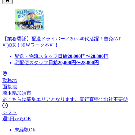
【業務委託】配送ドライバー／20～40代活躍！普免(AT
可)OK！※Wワーク不可！
配送・物流スタッフ
日給
20,000
円〜
28,800
円
宅配便スタッフ
日給
20,000
円〜
28,800
円
勤務地
面接地
埼玉県加須市
※こちらは募集エリアとなります。直行直帰で出社不要◎
シフト
週5日からOK
未経験OK