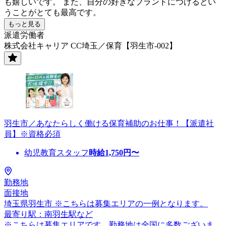
も嬉しいです。 また、自分の好きなブランドにつけるとい
うことがとても最高です。
もっと見る
派遣労働者
株式会社キャリア CC埼玉／保育【羽生市-002】
羽生市／あなたらしく働ける保育補助のお仕事！【派遣社
員】※資格必須
幼児教育スタッフ
時給
1,750
円〜
勤務地
面接地
埼玉県羽生市 ※こちらは募集エリアの一例となります。
最寄り駅：南羽生駅など
※こちらは募集エリアです。勤務地は全国に多数ございま