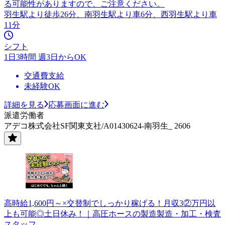
る可能性がありますので、ご注意ください。
羽生駅より徒歩26分、南羽生駅より車6分、西羽生駅より車
11分
シフト
1日3時間 週3日からOK
交通費支給
未経験OK
詳細を見る
応募画面に進む
派遣労働者
アデコ株式会社SF関東支社/A01430624-南羽生_ 2606
高時給1,600円～×交替制でしっかり稼げる！月収3②万円以
上も可能◎土日休み！｜高圧ホースの製造製造・加工・検査
スタッフ