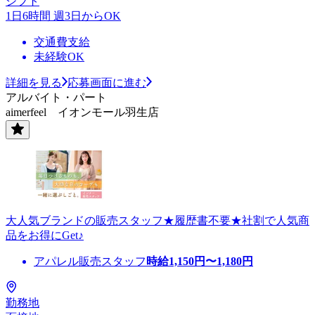
シフト
1日6時間 週3日からOK
交通費支給
未経験OK
詳細を見る
応募画面に進む
アルバイト・パート
aimerfeel イオンモール羽生店
大人気ブランドの販売スタッフ★履歴書不要★社割で人気商
品をお得にGet♪
アパレル販売スタッフ
時給
1,150
円〜
1,180
円
勤務地