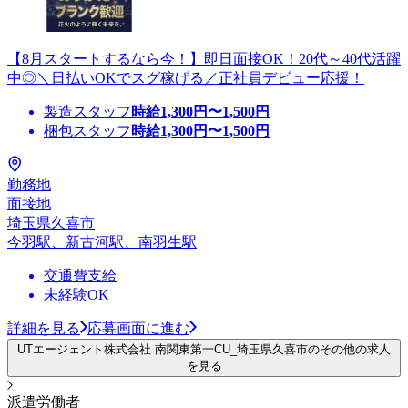
【8月スタートするなら今！】即日面接OK！20代～40代活躍
中◎＼日払いOKでスグ稼げる／正社員デビュー応援！
製造スタッフ
時給
1,300
円〜
1,500
円
梱包スタッフ
時給
1,300
円〜
1,500
円
勤務地
面接地
埼玉県久喜市
今羽駅、新古河駅、南羽生駅
交通費支給
未経験OK
詳細を見る
応募画面に進む
UTエージェント株式会社 南関東第一CU_埼玉県久喜市のその他の求人
を見る
派遣労働者