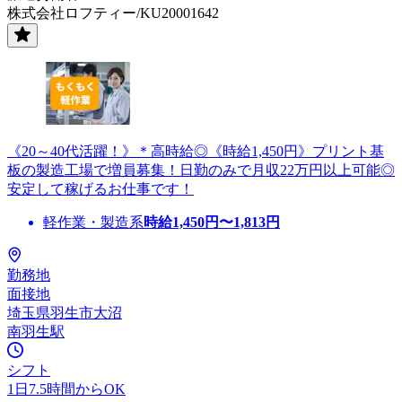
株式会社ロフティー/KU20001642
《20～40代活躍！》＊高時給◎《時給1,450円》プリント基
板の製造工場で増員募集！日勤のみで月収22万円以上可能◎
安定して稼げるお仕事です！
軽作業・製造系
時給
1,450
円〜
1,813
円
勤務地
面接地
埼玉県羽生市大沼
南羽生駅
シフト
1日7.5時間からOK