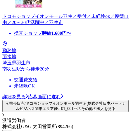
ドコモショップイオンモール羽生／受付／未経験ok／髪型自
由／20～30代活躍中／羽生市
携帯ショップ
時給
1,600
円〜
勤務地
面接地
埼玉県羽生市
南羽生駅から徒歩20分
交通費支給
未経験OK
詳細を見る
応募画面に進む
≪携帯販売/ドコモショップイオンモール羽生≫(株式会社日本パーソナ
ルビジネス関東エリア)/KT01_00126のその他の求人を見る
派遣労働者
株式会社G&G 太田営業所(894266)