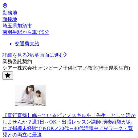
勤務地
面接地
埼玉県加須市
南羽生駅から車で5分
交通費支給
詳細を見る
応募画面に進む
業務委託契約
シアー株式会社 オンピーノ子供ピアノ教室(埼玉県羽生市)
【直行直帰】眠っているピアノスキルを「先生」として活か
しませんか？週1日～OK・出張レッスン講師 演奏経験があ
れば指導未経験でもOK／20代～40代活躍中／Wワーク・育
児との両立に最適