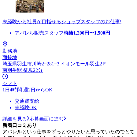
未経験から社員が目指せるショップスタッフのお仕事!
アパレル販売スタッフ
時給
1,200
円〜
1,500
円
勤務地
面接地
埼玉県羽生市川崎2−281−3 イオンモール羽生2Ｆ
南羽生駅 徒歩22分
シフト
1日4時間 週2日からOK
交通費支給
未経験OK
詳細を見る
応募画面に進む
新着口コミあり
アパレルという仕事をずっとやりたいと思っていたのでとて