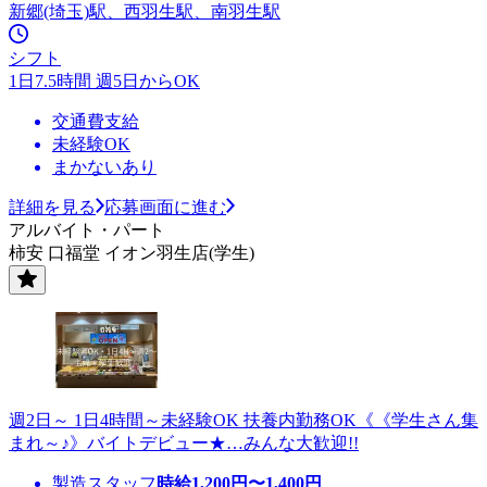
新郷(埼玉)駅、西羽生駅、南羽生駅
シフト
1日7.5時間 週5日からOK
交通費支給
未経験OK
まかないあり
詳細を見る
応募画面に進む
アルバイト・パート
柿安 口福堂 イオン羽生店(学生)
週2日～ 1日4時間～未経験OK 扶養内勤務OK《《学生さん集
まれ～♪》バイトデビュー★…みんな大歓迎!!
製造スタッフ
時給
1,200
円〜
1,400
円