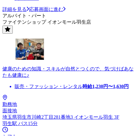
詳細を見る
応募画面に進む
アルバイト・パート
ファイテンショップ イオンモール羽生店
健康のための知識・スキルが自然とつくので、気づけばあな
たも健康に♪
販売・ファッション・レンタル
時給
1,230
円〜
1,630
円
勤務地
面接地
埼玉県羽生市川崎2丁目281番地3 イオンモール羽生 3F
羽生駅 バス15分