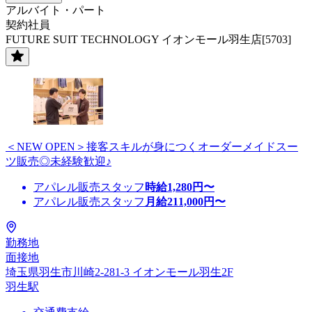
アルバイト・パート
契約社員
FUTURE SUIT TECHNOLOGY イオンモール羽生店[5703]
＜NEW OPEN＞接客スキルが身につくオーダーメイドスー
ツ販売◎未経験歓迎♪
アパレル販売スタッフ
時給
1,280
円〜
アパレル販売スタッフ
月給
211,000
円〜
勤務地
面接地
埼玉県羽生市川崎2-281-3 イオンモール羽生2F
羽生駅