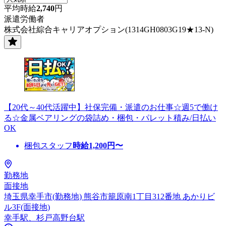
平均時給
2,740
円
派遣労働者
株式会社綜合キャリアオプション(1314GH0803G19★13-N)
【20代～40代活躍中】社保完備・派遣のお仕事☆週5で働け
る☆金属ベアリングの袋詰め・梱包・パレット積み/日払い
OK
梱包スタッフ
時給
1,200
円〜
勤務地
面接地
埼玉県幸手市(勤務地) 熊谷市籠原南1丁目312番地 あかりビ
ル3F(面接地)
幸手駅、杉戸高野台駅