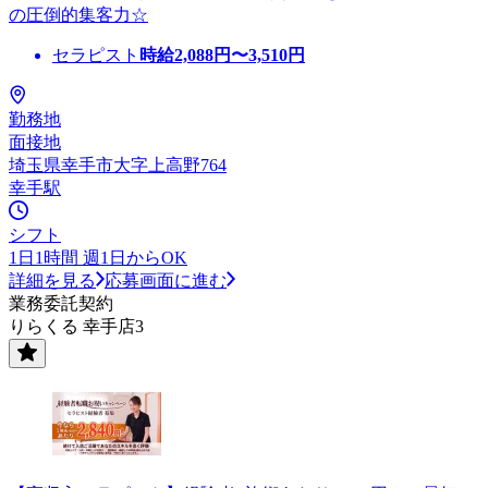
の圧倒的集客力☆
セラピスト
時給
2,088
円〜
3,510
円
勤務地
面接地
埼玉県幸手市大字上高野764
幸手駅
シフト
1日1時間 週1日からOK
詳細を見る
応募画面に進む
業務委託契約
りらくる 幸手店3