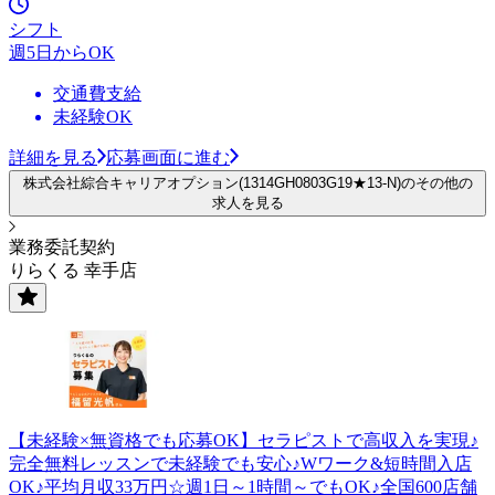
シフト
週5日からOK
交通費支給
未経験OK
詳細を見る
応募画面に進む
株式会社綜合キャリアオプション(1314GH0803G19★13-N)のその他の
求人を見る
業務委託契約
りらくる 幸手店
【未経験×無資格でも応募OK】セラピストで高収入を実現♪
完全無料レッスンで未経験でも安心♪Wワーク&短時間入店
OK♪平均月収33万円☆週1日～1時間～でもOK♪全国600店舗