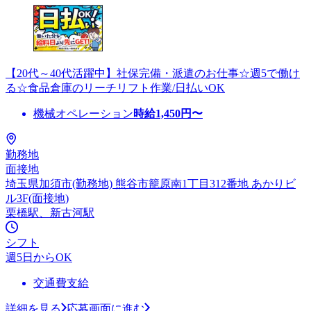
【20代～40代活躍中】社保完備・派遣のお仕事☆週5で働け
る☆食品倉庫のリーチリフト作業/日払いOK
機械オペレーション
時給
1,450
円〜
勤務地
面接地
埼玉県加須市(勤務地) 熊谷市籠原南1丁目312番地 あかりビ
ル3F(面接地)
栗橋駅、新古河駅
シフト
週5日からOK
交通費支給
詳細を見る
応募画面に進む