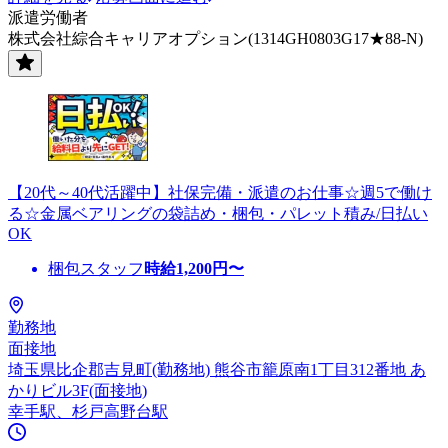
派遣労働者
株式会社綜合キャリアオプション(1314GH0803G17★88-N)
【20代～40代活躍中】社保完備・派遣のお仕事☆週5で働け
る☆金属ベアリングの袋詰め・梱包・パレット積み/日払い
OK
梱包スタッフ
時給
1,200
円〜
勤務地
面接地
埼玉県比企郡吉見町(勤務地) 熊谷市籠原南1丁目312番地 あ
かりビル3F(面接地)
幸手駅、杉戸高野台駅