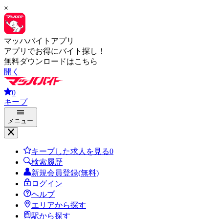
×
マッハバイトアプリ
アプリでお得にバイト探し！
無料ダウンロードはこちら
開く
0
キープ
メニュー
キープした求人を見る
0
検索履歴
新規会員登録(無料)
ログイン
ヘルプ
エリアから探す
駅から探す