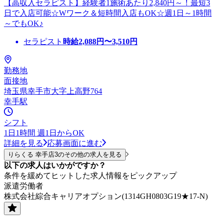
【高収入セラピスト】経験者1施術あたり2,840円～！最短3
日で入店可能☆Wワーク＆短時間入店もOK☆週1日～1時間
～でもOK♪
セラピスト
時給
2,088
円〜
3,510
円
勤務地
面接地
埼玉県幸手市大字上高野764
幸手駅
シフト
1日1時間 週1日からOK
詳細を見る
応募画面に進む
りらくる 幸手店3のその他の求人を見る
以下の求人はいかがですか？
条件を緩めてヒットした求人情報をピックアップ
派遣労働者
株式会社綜合キャリアオプション(1314GH0803G19★17-N)