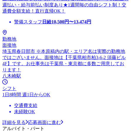
週払い・給与前払い制度あり★1週間毎の自由シフト制！交
通費全額支給！直行直帰OK！
警備スタッフ
日給
10,500
円〜
13,474
円
勤務地
面接地
埼玉県春日部市 ※本原稿内の駅・エリア名は実際の勤務地
ではございません。面接地は【千葉県柏市柏3-6-2 須藤ビル
4F】です。お仕事先は千葉県・東京都に多数ご用意してお
ります！
八木崎駅
シフト
1日8時間 週1日からOK
交通費支給
未経験OK
詳細を見る
応募画面に進む
アルバイト・パート