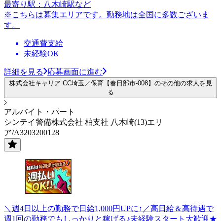
最寄り駅：八木崎駅など
※こちらは募集エリアです。勤務地は全国に多数ございま
す。
交通費支給
未経験OK
詳細を見る
応募画面に進む
株式会社キャリア CC埼玉／保育【春日部市-008】のその他の求人を見
る
アルバイト・パート
シンテイ警備株式会社 柏支社 八木崎(13)エリ
ア/A3203200128
＼週4日以上の勤務で日給1,000円UPに↑／高日給＆高待遇で
週1回の勤務でもしっかりと稼げる♪未経験スタート大歓迎★