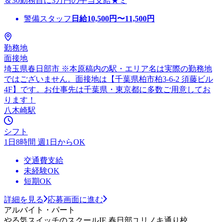
＆30勤務目に3万円の手当支給★ミ
警備スタッフ
日給
10,500
円〜
11,500
円
勤務地
面接地
埼玉県春日部市 ※本原稿内の駅・エリア名は実際の勤務地
ではございません。面接地は【千葉県柏市柏3-6-2 須藤ビル
4F】です。お仕事先は千葉県・東京都に多数ご用意してお
ります！
八木崎駅
シフト
1日8時間 週1日からOK
交通費支給
未経験OK
短期OK
詳細を見る
応募画面に進む
アルバイト・パート
やる気スイッチのスクールIE 春日部ユリノキ通り校