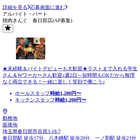
詳細を見る
応募画面に進む
アルバイト・パート
焼肉きんぐ 春日部店(AP募集)
★未経験＆バイトデビューも大歓迎★ラストまで入れる学生
さん＆Wワーカーさん歓迎♪週2日～短時間もOKだから無理
なく両立できる！一緒に楽しく笑顔で働こう♪
ホールスタッフ
時給
1,200
円〜
キッチンスタッフ
時給
1,200
円〜
勤務地
面接地
埼玉県春日部市谷原3-18-7
春日部駅 徒歩17分、八木崎駅 徒歩20分、一ノ割駅 徒歩23分