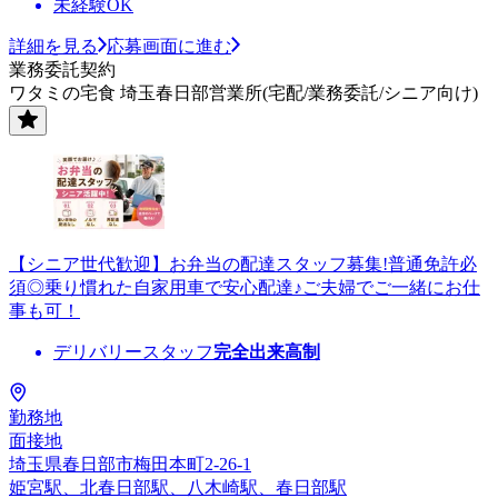
未経験OK
詳細を見る
応募画面に進む
業務委託契約
ワタミの宅食 埼玉春日部営業所(宅配/業務委託/シニア向け)
【シニア世代歓迎】お弁当の配達スタッフ募集!普通免許必
須◎乗り慣れた自家用車で安心配達♪ご夫婦でご一緒にお仕
事も可！
デリバリースタッフ
完全出来高制
勤務地
面接地
埼玉県春日部市梅田本町2-26-1
姫宮駅、北春日部駅、八木崎駅、春日部駅