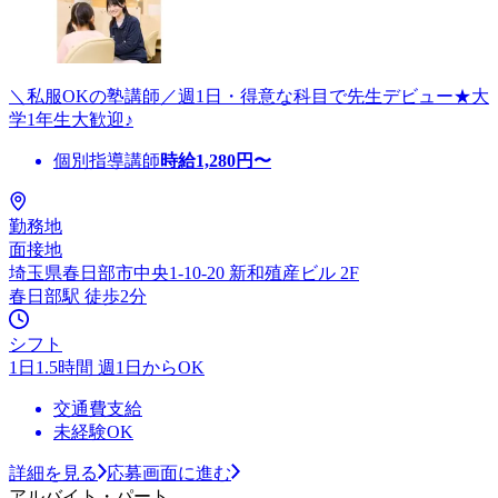
＼私服OKの塾講師／週1日・得意な科目で先生デビュー★大
学1年生大歓迎♪
個別指導講師
時給
1,280
円〜
勤務地
面接地
埼玉県春日部市中央1-10-20 新和殖産ビル 2F
春日部駅 徒歩2分
シフト
1日1.5時間 週1日からOK
交通費支給
未経験OK
詳細を見る
応募画面に進む
アルバイト・パート