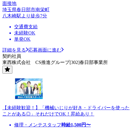
面接地
埼玉県春日部市南栄町
八木崎駅より徒歩7分
交通費支給
未経験OK
単発OK
詳細を見る
応募画面に進む
契約社員
東西株式会社 CS推進グループ[302]春日部事業所
【未経験歓迎！】「機械いじりが好き・ドライバーを使った
ことがある◎」それだけでOK！昇給あり！
修理・メンテスタッフ
時給
1,500
円〜