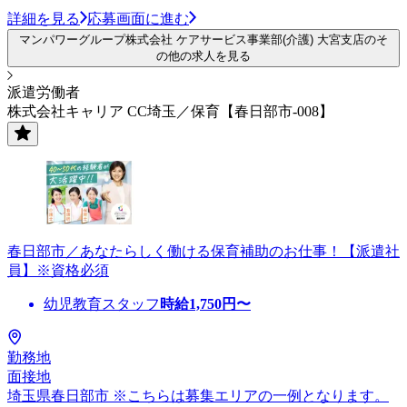
詳細を見る
応募画面に進む
マンパワーグループ株式会社 ケアサービス事業部(介護) 大宮支店のそ
の他の求人を見る
派遣労働者
株式会社キャリア CC埼玉／保育【春日部市-008】
春日部市／あなたらしく働ける保育補助のお仕事！【派遣社
員】※資格必須
幼児教育スタッフ
時給
1,750
円〜
勤務地
面接地
埼玉県春日部市 ※こちらは募集エリアの一例となります。