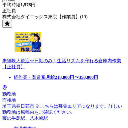
平均時給
1,576
円
正社員
株式会社ダイエックス東京【作業員】(19)
未経験大歓迎☆日勤のみ！生活リズムを守れる倉庫内作業
【正社員】
軽作業・製造系
月給
210,000
円〜
350,000
円
勤務地
面接地
埼玉県春日部市 ※こちらは募集エリアになります。詳しい
勤務地は原稿内をご確認ください。
藤の牛島駅、八木崎駅