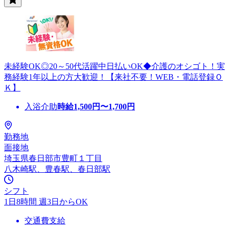
未経験OK◎20～50代活躍中日払いOK◆介護のオシゴト！実
務経験1年以上の方大歓迎！【来社不要！WEB・電話登録Ｏ
Ｋ】
入浴介助
時給
1,500
円〜
1,700
円
勤務地
面接地
埼玉県春日部市豊町１丁目
八木崎駅、豊春駅、春日部駅
シフト
1日8時間 週3日からOK
交通費支給