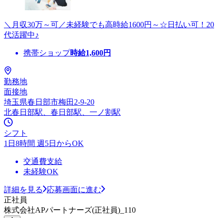
＼月収30万～可／未経験でも高時給1600円～☆日払い可！20
代活躍中♪
携帯ショップ
時給
1,600
円
勤務地
面接地
埼玉県春日部市梅田2-9-20
北春日部駅、春日部駅、一ノ割駅
シフト
1日8時間 週5日からOK
交通費支給
未経験OK
詳細を見る
応募画面に進む
正社員
株式会社APパートナーズ(正社員)_110