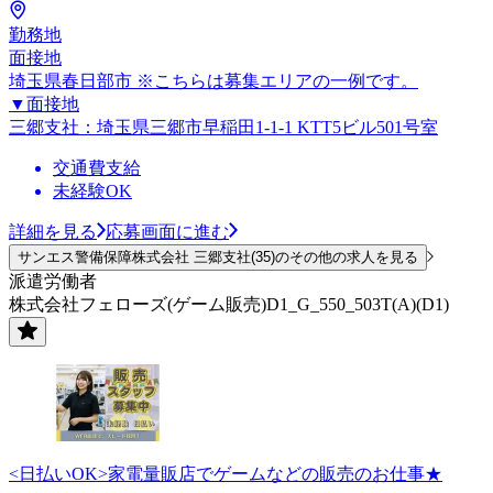
勤務地
面接地
埼玉県春日部市 ※こちらは募集エリアの一例です。
▼面接地
三郷支社：埼玉県三郷市早稲田1-1-1 KTT5ビル501号室
交通費支給
未経験OK
詳細を見る
応募画面に進む
サンエス警備保障株式会社 三郷支社(35)のその他の求人を見る
派遣労働者
株式会社フェローズ(ゲーム販売)D1_G_550_503T(A)(D1)
<日払いOK>家電量販店でゲームなどの販売のお仕事★