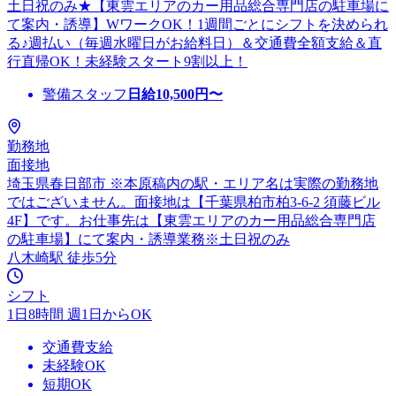
土日祝のみ★【東雲エリアのカー用品総合専門店の駐車場に
て案内・誘導】WワークOK！1週間ごとにシフトを決められ
る♪週払い（毎週水曜日がお給料日）＆交通費全額支給＆直
行直帰OK！未経験スタート9割以上！
警備スタッフ
日給
10,500
円〜
勤務地
面接地
埼玉県春日部市 ※本原稿内の駅・エリア名は実際の勤務地
ではございません。面接地は【千葉県柏市柏3-6-2 須藤ビル
4F】です。お仕事先は【東雲エリアのカー用品総合専門店
の駐車場】にて案内・誘導業務※土日祝のみ
八木崎駅 徒歩5分
シフト
1日8時間 週1日からOK
交通費支給
未経験OK
短期OK