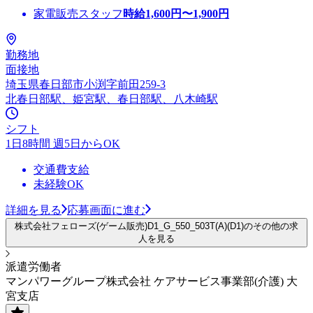
家電販売スタッフ
時給
1,600
円〜
1,900
円
勤務地
面接地
埼玉県春日部市小渕字前田259-3
北春日部駅、姫宮駅、春日部駅、八木崎駅
シフト
1日8時間 週5日からOK
交通費支給
未経験OK
詳細を見る
応募画面に進む
株式会社フェローズ(ゲーム販売)D1_G_550_503T(A)(D1)のその他の求
人を見る
派遣労働者
マンパワーグループ株式会社 ケアサービス事業部(介護) 大
宮支店