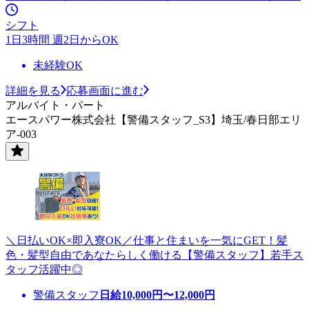
シフト
1日3時間 週2日からOK
未経験OK
詳細を見る
応募画面に進む
アルバイト・パート
エースパワー株式会社【警備スタッフ_S3】埼玉/春日部エリ
ア-003
＼日払いOK×即入寮OK／仕事と住まいを一気にGET！髪
色・髪型自由であなたらしく働ける【警備スタッフ】若手ス
タッフ活躍中◎
警備スタッフ
日給
10,000
円〜
12,000
円