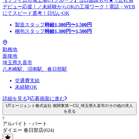
【プライム市場上場UTグループ】当日面談も可★＼正社員
デビュー応援！／未経験からOKの工場ワーク！電話・WEB
にてスピード選考！日払いOK
製造スタッフ
時給
1,300
円〜
1,500
円
梱包スタッフ
時給
1,300
円〜
1,500
円
勤務地
面接地
埼玉県久喜市
八木崎駅、沼南駅、春日部駅
交通費支給
未経験OK
詳細を見る
応募画面に進む
UTエージェント株式会社 南関東第一CU_埼玉県久喜市のその他の求人
を見る
アルバイト・パート
ダイエー 春日部店(024)