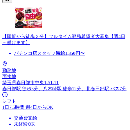
【駅近から徒歩２分】フルタイム勤務希望者大募集【週4日
～働けます】
パチンコ店スタッフ
時給
1,350
円〜
勤務地
面接地
埼玉県春日部市中央1-51-11
春日部駅 徒歩3分、八木崎駅 徒歩12分、北春日部駅 バス7分
シフト
1日7.5時間 週4日からOK
交通費支給
未経験OK