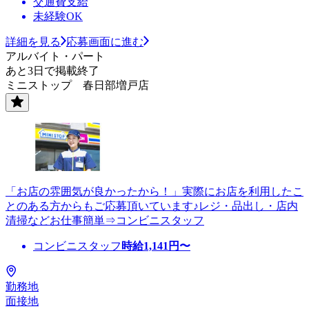
交通費支給
未経験OK
詳細を見る
応募画面に進む
アルバイト・パート
あと3日で掲載終了
ミニストップ 春日部増戸店
「お店の雰囲気が良かったから！」実際にお店を利用したこ
とのある方からもご応募頂いています♪レジ・品出し・店内
清掃などお仕事簡単⇒コンビニスタッフ
コンビニスタッフ
時給
1,141
円〜
勤務地
面接地