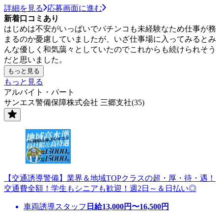
詳細を見る
応募画面に進む
新着口コミあり
はじめは不安がいっぱいでパチンコも未経験なため仕事が務
まるのか憂慮していましたが、いざ仕事場に入ってみるとみ
んな優しく和気藹々としていたのでこれからも続けられそう
だと思いました。
もっと見る
もっと見る
アルバイト・パート
サンエス警備保障株式会社 三郷支社(35)
【交通誘導警備】業界＆地域TOPクラスの超・厚・待・遇！
交通費全額！学生もシニアも歓迎！週2日～＆日払い◎
車両誘導スタッフ
日給
13,000
円〜
16,500
円