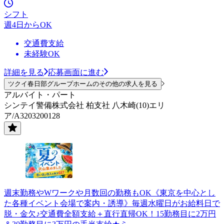
シフト
週4日からOK
交通費支給
未経験OK
詳細を見る
応募画面に進む
ツクイ春日部グループホームのその他の求人を見る
アルバイト・パート
シンテイ警備株式会社 柏支社 八木崎(10)エリ
ア/A3203200128
週末勤務やWワークや月数回の勤務もOK《東京を中心とし
た各種イベント会場で案内・誘導》毎週水曜日がお給料日で
脱・金欠♪交通費全額支給＋直行直帰OK！15勤務目に2万円