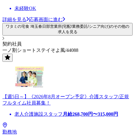
未経験OK
詳細を見る
応募画面に進む
ワタミの宅食 埼玉春日部営業所(宅配/業務委託/シニア向け)のその他の
求人を見る
契約社員
一ノ割ショートステイそよ風/44088
【週5日～】《2026年8月オープン予定》介護スタッフ/正規
フルタイム社員募集！
老人介護施設スタッフ
月給
268,700
円〜
315,000
円
勤務地