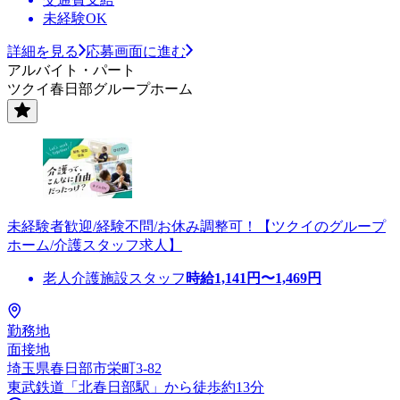
未経験OK
詳細を見る
応募画面に進む
アルバイト・パート
ツクイ春日部グループホーム
未経験者歓迎/経験不問/お休み調整可！【ツクイのグループ
ホーム/介護スタッフ求人】
老人介護施設スタッフ
時給
1,141
円〜
1,469
円
勤務地
面接地
埼玉県春日部市栄町3-82
東武鉄道「北春日部駅」から徒歩約13分