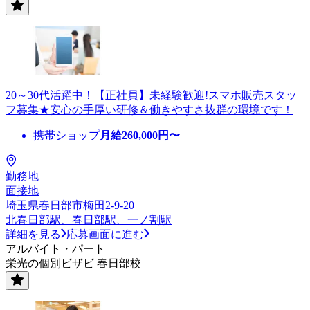
20～30代活躍中！【正社員】未経験歓迎!スマホ販売スタッ
フ募集★安心の手厚い研修＆働きやすさ抜群の環境です！
携帯ショップ
月給
260,000
円〜
勤務地
面接地
埼玉県春日部市梅田2-9-20
北春日部駅、春日部駅、一ノ割駅
詳細を見る
応募画面に進む
アルバイト・パート
栄光の個別ビザビ 春日部校