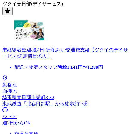
ツクイ春日部(デイサービス)
未経験者歓迎/週4日/研修あり/交通費支給【ツクイのデイサ
ービス/送迎職員求人】
配送・物流スタッフ
時給
1,141
円〜
1,289
円
勤務地
面接地
埼玉県春日部市栄町3-82
東武鉄道「北春日部駅」から徒歩約13分
シフト
週2日からOK
交通費支給