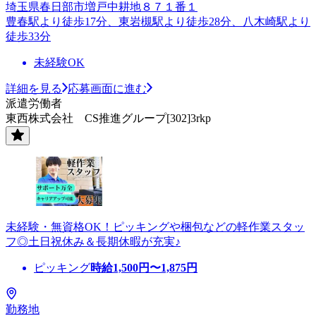
埼玉県春日部市増戸中耕地８７１番１
豊春駅より徒歩17分、東岩槻駅より徒歩28分、八木崎駅より
徒歩33分
未経験OK
詳細を見る
応募画面に進む
派遣労働者
東西株式会社 CS推進グループ[302]3rkp
未経験・無資格OK！ピッキングや梱包などの軽作業スタッ
フ◎土日祝休み＆長期休暇が充実♪
ピッキング
時給
1,500
円〜
1,875
円
勤務地