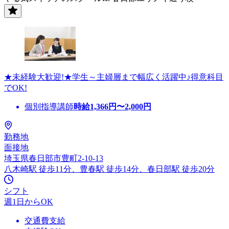
★未経験大歓迎!★学生～主婦層まで幅広く活躍中♪得意科目
でOK!
個別指導講師
時給
1,366
円〜
2,000
円
勤務地
面接地
埼玉県春日部市豊町2-10-13
八木崎駅 徒歩11分、豊春駅 徒歩14分、春日部駅 徒歩20分
シフト
週1日からOK
交通費支給