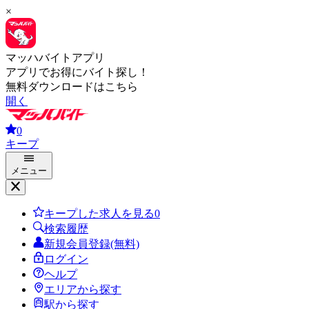
×
マッハバイトアプリ
アプリでお得にバイト探し！
無料ダウンロードはこちら
開く
0
キープ
メニュー
キープした求人を見る
0
検索履歴
新規会員登録(無料)
ログイン
ヘルプ
エリアから探す
駅から探す