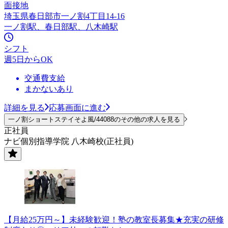
面接地
埼玉県春日部市一ノ割4丁目14-16
一ノ割駅、春日部駅、八木崎駅
シフト
週5日からOK
交通費支給
まかないあり
詳細を見る
応募画面に進む
一ノ割ショートステイそよ風/44088のその他の求人を見る
正社員
ナビ個別指導学院 八木崎校(正社員)
【月給25万円～】未経験歓迎！塾の教室長募集★充実の研修