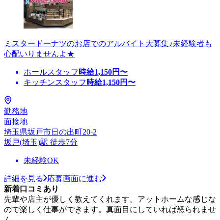
ミスタードーナツのお店でのアルバイト大募集♪未経験者も
心配いりませんよ★
ホールスタッフ
時給
1,150
円〜
キッチンスタッフ
時給
1,150
円〜
勤務地
面接地
埼玉県坂戸市日の出町20-2
坂戸(埼玉)駅 徒歩7分
未経験OK
詳細を見る
応募画面に進む
新着口コミあり
先輩や店主が優しく教えてくれます。アットホームな感じな
ので楽しく仕事ができます。真面目にしていれば怒られませ
ん。