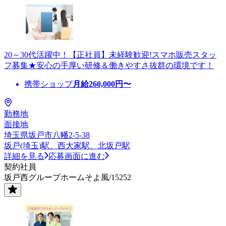
20～30代活躍中！【正社員】未経験歓迎!スマホ販売スタッ
フ募集★安心の手厚い研修＆働きやすさ抜群の環境です！
携帯ショップ
月給
260,000
円〜
勤務地
面接地
埼玉県坂戸市八幡2-5-38
坂戸(埼玉)駅、西大家駅、北坂戸駅
詳細を見る
応募画面に進む
契約社員
坂戸西グループホームそよ風/15252