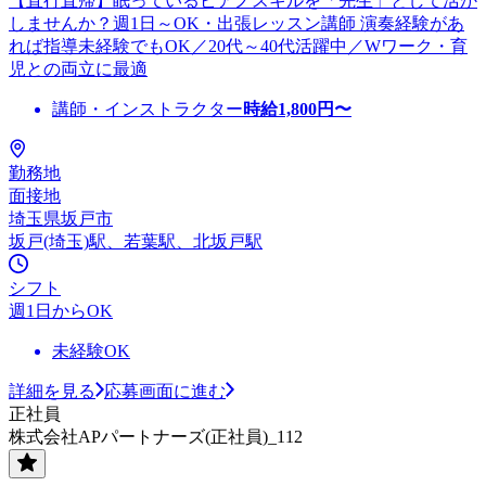
【直行直帰】眠っているピアノスキルを「先生」として活か
しませんか？週1日～OK・出張レッスン講師 演奏経験があ
れば指導未経験でもOK／20代～40代活躍中／Wワーク・育
児との両立に最適
講師・インストラクター
時給
1,800
円〜
勤務地
面接地
埼玉県坂戸市
坂戸(埼玉)駅、若葉駅、北坂戸駅
シフト
週1日からOK
未経験OK
詳細を見る
応募画面に進む
正社員
株式会社APパートナーズ(正社員)_112