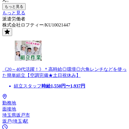
もっと見る
もっと見る
派遣労働者
株式会社ロフティー/KU10021447
《20～40代活躍！》＊高時給◎環境◎六角レンチなどを使っ
た簡単組立【空調完備★土日祝休み】
組立スタッフ
時給
1,550
円〜
1,937
円
勤務地
面接地
埼玉県坂戸市
坂戸(埼玉)駅