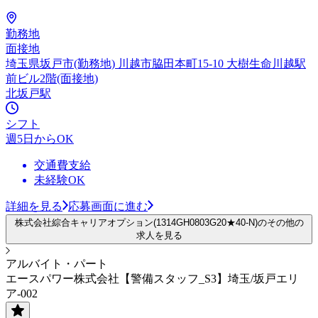
勤務地
面接地
埼玉県坂戸市(勤務地) 川越市脇田本町15-10 大樹生命川越駅
前ビル2階(面接地)
北坂戸駅
シフト
週5日からOK
交通費支給
未経験OK
詳細を見る
応募画面に進む
株式会社綜合キャリアオプション(1314GH0803G20★40-N)のその他の
求人を見る
アルバイト・パート
エースパワー株式会社【警備スタッフ_S3】埼玉/坂戸エリ
ア-002