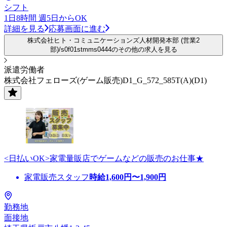
シフト
1日8時間 週5日からOK
詳細を見る
応募画面に進む
株式会社ヒト・コミュニケーションズ人材開発本部 (営業2
部)/s0f01stmms0444のその他の求人を見る
派遣労働者
株式会社フェローズ(ゲーム販売)D1_G_572_585T(A)(D1)
<日払いOK>家電量販店でゲームなどの販売のお仕事★
家電販売スタッフ
時給
1,600
円〜
1,900
円
勤務地
面接地