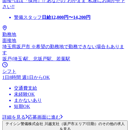
面接=ほぼ『採用』!? あなたの"わがまま"私達にお聞かせ下
さい!!
警備スタッフ
日給
12,000
円〜
14,200
円
勤務地
面接地
埼玉県坂戸市 ※希望の勤務地で勤務できない場合もありま
す
坂戸(埼玉)駅、北坂戸駅、若葉駅
シフト
1日8時間 週1日からOK
交通費支給
未経験OK
まかないあり
短期OK
詳細を見る
応募画面に進む
テイシン警備株式会社 川越支社（坂戸市エリア/日勤）のその他の求人
を見る