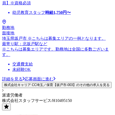
員】※資格必須
幼児教育スタッフ
時給
1,750
円〜
勤務地
面接地
埼玉県坂戸市 ※こちらは募集エリアの一例となります。
最寄り駅：北坂戸駅など
※こちらは募集エリアです。勤務地は全国に多数ございま
す。
交通費支給
未経験OK
詳細を見る
応募画面に進む
株式会社キャリア CC埼玉／保育【坂戸市-003】のその他の求人を見る
派遣労働者
株式会社スタッフサービス/H10495150