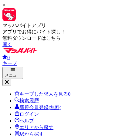
×
マッハバイトアプリ
アプリでお得にバイト探し！
無料ダウンロードはこちら
開く
0
キープ
メニュー
キープした求人を見る
0
検索履歴
新規会員登録(無料)
ログイン
ヘルプ
エリアから探す
駅から探す