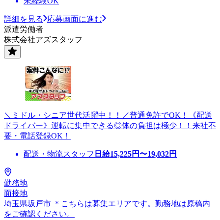
未経験OK
詳細を見る
応募画面に進む
派遣労働者
株式会社アズスタッフ
＼ミドル・シニア世代活躍中！！／普通免許でOK！《配送
ドライバー》運転に集中できる◎体の負担は極少！！来社不
要・電話登録OK！
配送・物流スタッフ
日給
15,225
円〜
19,032
円
勤務地
面接地
埼玉県坂戸市 ＊こちらは募集エリアです。勤務地は原稿内
をご確認ください。