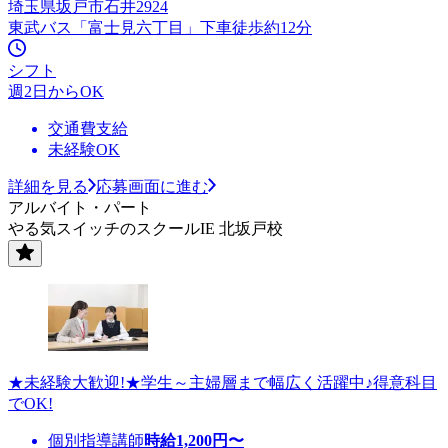
埼玉県坂戸市石井2924
東武バス「富士見六丁目」下車徒歩約12分
シフト
週2日からOK
交通費支給
未経験OK
詳細を見る
応募画面に進む
アルバイト・パート
やる気スイッチのスクールIE 北坂戸校
★未経験大歓迎!★学生～主婦層まで幅広く活躍中♪得意科目
でOK!
個別指導講師
時給
1,200
円〜