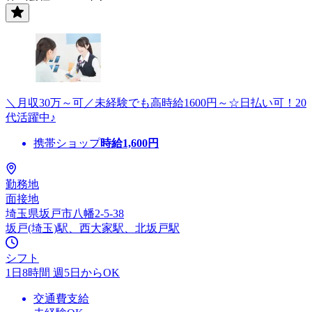
＼月収30万～可／未経験でも高時給1600円～☆日払い可！20
代活躍中♪
携帯ショップ
時給
1,600
円
勤務地
面接地
埼玉県坂戸市八幡2-5-38
坂戸(埼玉)駅、西大家駅、北坂戸駅
シフト
1日8時間 週5日からOK
交通費支給