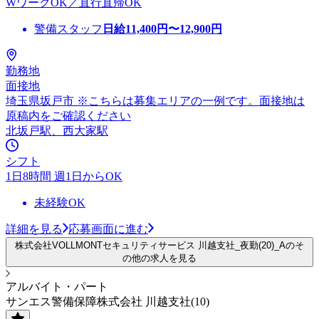
WワークOK／直行直帰OK
警備スタッフ
日給
11,400
円〜
12,900
円
勤務地
面接地
埼玉県坂戸市 ※こちらは募集エリアの一例です。面接地は
原稿内をご確認ください
北坂戸駅、西大家駅
シフト
1日8時間 週1日からOK
未経験OK
詳細を見る
応募画面に進む
株式会社VOLLMONTセキュリティサービス 川越支社_夜勤(20)_Aのそ
の他の求人を見る
アルバイト・パート
サンエス警備保障株式会社 川越支社(10)