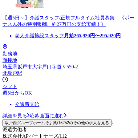
【週5日～】介護スタッフ/正規フルタイム社員募集！《ボー
ナス以外の特別報酬、約27万円の支給実績！》
老人介護施設スタッフ
月給
265,920
円〜
295,920
円
勤務地
面接地
埼玉県坂戸市大字戸口字道々559-2
北坂戸駅
シフト
週5日からOK
交通費支給
詳細を見る
応募画面に進む
坂戸西グループホームそよ風/15252のその他の求人を見る
派遣労働者
株式会社APパートナーズ/112