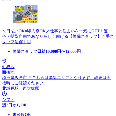
＼日払いOK×即入寮OK／仕事と住まいを一気にGET！髪
色・髪型自由であなたらしく働ける【警備スタッフ】若手ス
タッフ活躍中◎
警備スタッフ
日給
10,000
円〜
12,000
円
勤務地
面接地
埼玉県坂戸市 ＊こちらは募集エリアとなります。詳細は面
接時にご確認ください。
北坂戸駅、西大家駅
シフト
週3日からOK
未経験OK