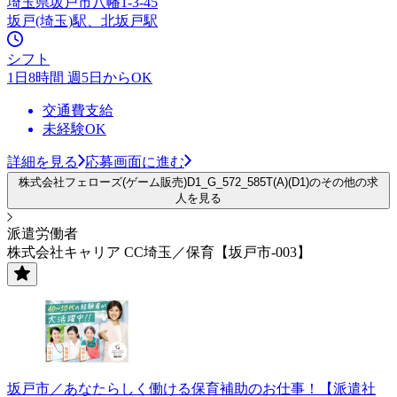
埼玉県坂戸市八幡1-3-45
坂戸(埼玉)駅、北坂戸駅
シフト
1日8時間 週5日からOK
交通費支給
未経験OK
詳細を見る
応募画面に進む
株式会社フェローズ(ゲーム販売)D1_G_572_585T(A)(D1)のその他の求
人を見る
派遣労働者
株式会社キャリア CC埼玉／保育【坂戸市-003】
坂戸市／あなたらしく働ける保育補助のお仕事！【派遣社