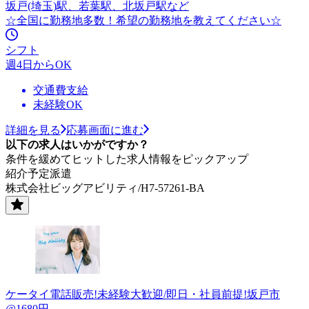
坂戸(埼玉)駅、若葉駅、北坂戸駅など
☆全国に勤務地多数！希望の勤務地を教えてください☆
シフト
週4日からOK
交通費支給
未経験OK
詳細を見る
応募画面に進む
以下の求人はいかがですか？
条件を緩めてヒットした求人情報をピックアップ
紹介予定派遣
株式会社ビッグアビリティ/H7-57261-BA
ケータイ電話販売!未経験大歓迎/即日・社員前提!坂戸市
@1680円