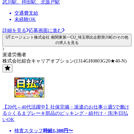
武川駅、持田駅、北坂戸駅
交通費支給
未経験OK
詳細を見る
応募画面に進む
UTエージェント株式会社 南関東第一CU_埼玉県比企郡滑川町のその他
の求人を見る
派遣労働者
株式会社綜合キャリアオプション(1314GH0803G20★40-N)
【20代～40代活躍中】社保完備・派遣のお仕事☆週5で働け
る☆くるまブレーキ部品のピッキング・組付け・洗浄/日払
いOK
検査スタッフ
時給
1,300
円〜