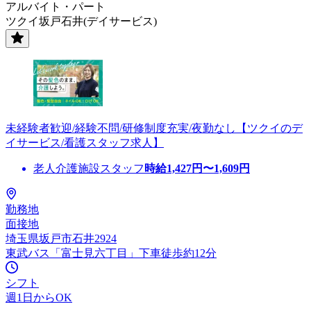
アルバイト・パート
ツクイ坂戸石井(デイサービス)
未経験者歓迎/経験不問/研修制度充実/夜勤なし【ツクイのデ
イサービス/看護スタッフ求人】
老人介護施設スタッフ
時給
1,427
円〜
1,609
円
勤務地
面接地
埼玉県坂戸市石井2924
東武バス「富士見六丁目」下車徒歩約12分
シフト
週1日からOK