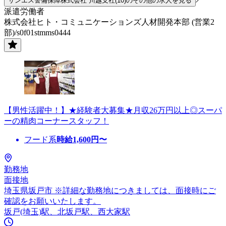
サンエス警備保障株式会社 川越支社(10)のその他の求人を見る
派遣労働者
株式会社ヒト・コミュニケーションズ人材開発本部 (営業2
部)/s0f01stmms0444
【男性活躍中！】★経験者大募集★月収26万円以上◎スーパ
ーの精肉コーナースタッフ！
フード系
時給
1,600
円〜
勤務地
面接地
埼玉県坂戸市 ※詳細な勤務地につきましては、面接時にご
確認をお願いいたします。
坂戸(埼玉)駅、北坂戸駅、西大家駅