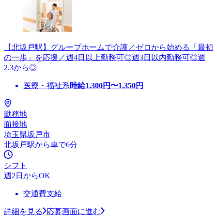
【北坂戸駅】グループホームで介護／ゼロから始める「最初
の一歩」を応援／週4日以上勤務可◎週3日以内勤務可◎週
2.3から◎
医療・福祉系
時給
1,300
円〜
1,350
円
勤務地
面接地
埼玉県坂戸市
北坂戸駅から車で6分
シフト
週2日からOK
交通費支給
詳細を見る
応募画面に進む