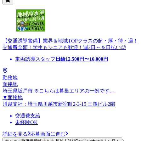
【交通誘導警備】業界＆地域TOPクラスの超・厚・待・遇！
交通費全額！学生もシニアも歓迎！週2日～＆日払い◎
車両誘導スタッフ
日給
12,500
円〜
16,000
円
勤務地
面接地
埼玉県坂戸市 ※こちらは募集エリアの一例です。
▼面接地
川越支社：埼玉県川越市新宿町2-3-15 三澤ビル2階
交通費支給
未経験OK
詳細を見る
応募画面に進む