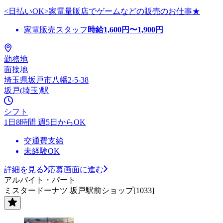
<日払いOK>家電量販店でゲームなどの販売のお仕事★
家電販売スタッフ
時給
1,600
円〜
1,900
円
勤務地
面接地
埼玉県坂戸市八幡2-5-38
坂戸(埼玉)駅
シフト
1日8時間 週5日からOK
交通費支給
未経験OK
詳細を見る
応募画面に進む
アルバイト・パート
ミスタードーナツ 坂戸駅前ショップ[1033]