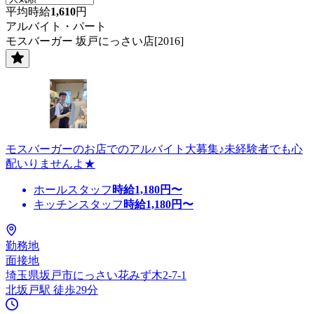
平均時給
1,610
円
アルバイト・パート
モスバーガー 坂戸にっさい店[2016]
モスバーガーのお店でのアルバイト大募集♪未経験者でも心
配いりませんよ★
ホールスタッフ
時給
1,180
円〜
キッチンスタッフ
時給
1,180
円〜
勤務地
面接地
埼玉県坂戸市にっさい花みず木2-7-1
北坂戸駅 徒歩29分