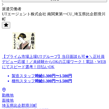
派遣労働者
UTエージェント株式会社 南関東第一CU_埼玉県比企郡滑川
町
【プライム市場上場UTグループ】当日面談も可★＼正社員
デビュー応援！／未経験からOKの工場ワーク！電話・WEB
にてスピード選考！日払いOK
製造スタッフ
時給
1,300
円〜
1,500
円
梱包スタッフ
時給
1,300
円〜
1,500
円
勤務地
面接地
埼玉県比企郡滑川町