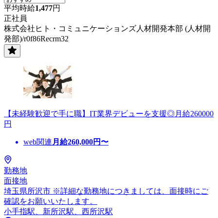
平均時給
1,477
円
正社員
株式会社ヒト・コミュニケーションズ人材開発本部 (人材開
発部)/r0f86Recrm32
【未経験歓迎で手に職】IT業界デビューを支援◎月給260000
円
web関連
月給
260,000
円〜
勤務地
面接地
埼玉県所沢市 ※詳細な勤務地につきましては、面接時にご
確認をお願いいたします。
小手指駅、新所沢駅、西所沢駅