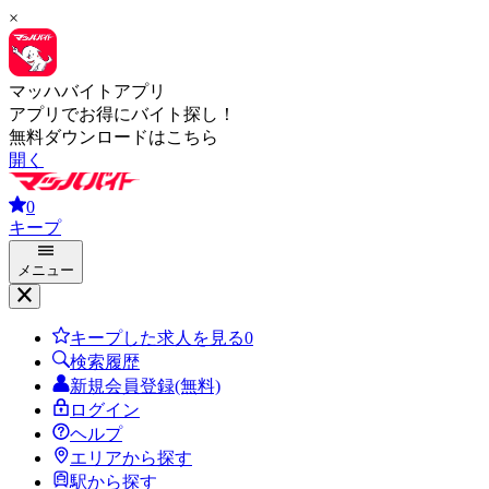
×
マッハバイトアプリ
アプリでお得にバイト探し！
無料ダウンロードはこちら
開く
0
キープ
メニュー
キープした求人を見る
0
検索履歴
新規会員登録(無料)
ログイン
ヘルプ
エリアから探す
駅から探す