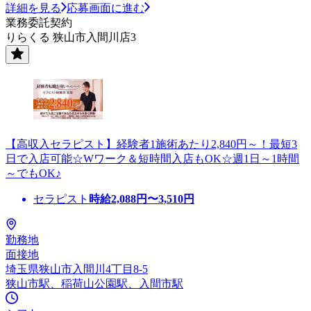
詳細を見る
応募画面に進む
業務委託契約
りらくる 狭山市入間川店3
【高収入セラピスト】経験者1施術あたり2,840円～！最短3
日で入店可能☆Wワーク＆短時間入店もOK☆週1日～1時間
～でもOK♪
セラピスト
時給
2,088
円〜
3,510
円
勤務地
面接地
埼玉県狭山市入間川4丁目8-5
狭山市駅、稲荷山公園駅、入間市駅