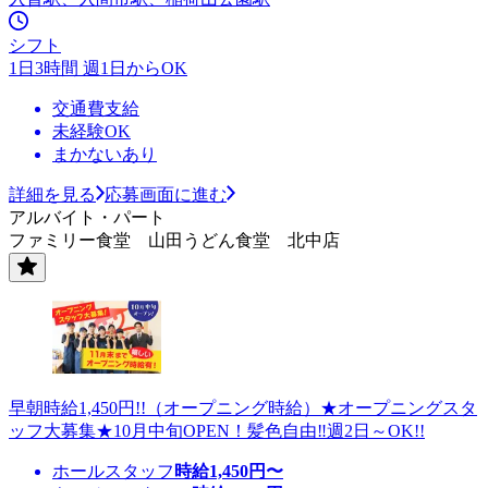
シフト
1日3時間 週1日からOK
交通費支給
未経験OK
まかないあり
詳細を見る
応募画面に進む
アルバイト・パート
ファミリー食堂 山田うどん食堂 北中店
早朝時給1,450円!!（オープニング時給）★オープニングスタ
ッフ大募集★10月中旬OPEN！髪色自由‼週2日～OK!!
ホールスタッフ
時給
1,450
円〜