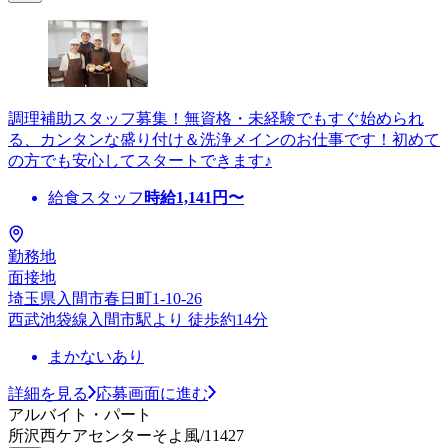
調理補助スタッフ募集！無資格・未経験でもすぐ始められ
る、カンタンな盛り付け＆洗浄メインのお仕事です！初めて
の方でも安心してスタートできます♪
給食スタッフ
時給
1,141
円〜
勤務地
面接地
埼玉県入間市春日町1-10-26
西武池袋線入間市駅より 徒歩約14分
まかないあり
詳細を見る
応募画面に進む
アルバイト・パート
所沢西ケアセンターそよ風/11427