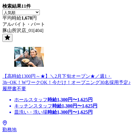
検索結果
11
件
平均時給
1,678
円
アルバイト・パート
豚山所沢店_01[404]
【高時給1300円～★】＼2月下旬オープン★／週1・
3h~OK！WワークOK！今だけ！オープニング30名採用予定♪
履歴書不要
ホールスタッフ
時給
1,300
円〜
1,625
円
キッチンスタッフ
時給
1,300
円〜
1,625
円
皿洗い・洗い場
時給
1,300
円〜
1,625
円
勤務地