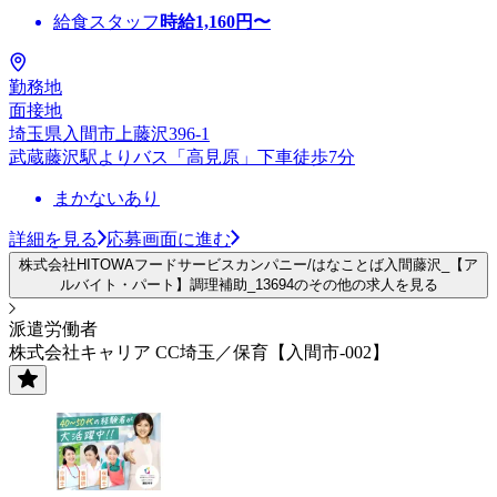
給食スタッフ
時給
1,160
円〜
勤務地
面接地
埼玉県入間市上藤沢396-1
武蔵藤沢駅よりバス「高見原」下車徒歩7分
まかないあり
詳細を見る
応募画面に進む
株式会社HITOWAフードサービスカンパニー/はなことば入間藤沢_【ア
ルバイト・パート】調理補助_13694のその他の求人を見る
派遣労働者
株式会社キャリア CC埼玉／保育【入間市-002】