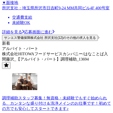
▼面接地
所沢支社：埼玉県所沢市日吉町9-24 MM共同ビル4F 400号室
交通費支給
未経験OK
詳細を見る
応募画面に進む
サンエス警備保障株式会社 所沢支社(12)のその他の求人を見る
新着
アルバイト・パート
株式会社HITOWAフードサービスカンパニー/はなことば入
間藤沢_【アルバイト・パート】調理補助_13694
調理補助スタッフ募集！無資格・未経験でもすぐ始められ
る、カンタンな盛り付け＆洗浄メインのお仕事です！初めて
の方でも安心してスタートできます♪