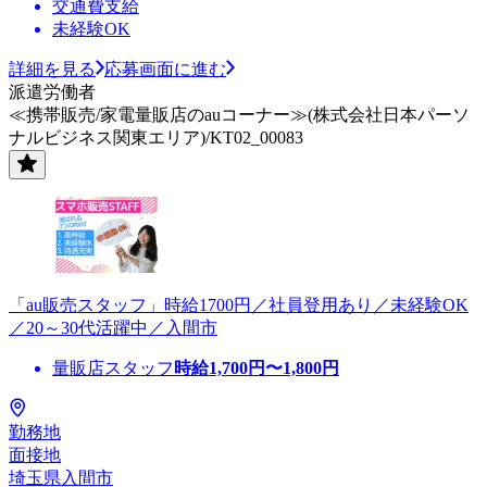
交通費支給
未経験OK
詳細を見る
応募画面に進む
派遣労働者
≪携帯販売/家電量販店のauコーナー≫(株式会社日本パーソ
ナルビジネス関東エリア)/KT02_00083
「au販売スタッフ」時給1700円／社員登用あり／未経験OK
／20～30代活躍中／入間市
量販店スタッフ
時給
1,700
円〜
1,800
円
勤務地
面接地
埼玉県入間市