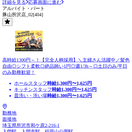
詳細を見る
応募画面に進む
アルバイト・パート
豚山所沢店_02[404]
高時給1300円～！【完全人柄採用】＼主婦さん活躍中／髪色
自由◎シフト柔軟◎絶品賄い1円◎週1/3h～◎土日のみ/平日
のみ勤務歓迎！
ホールスタッフ
時給
1,300
円〜
1,625
円
キッチンスタッフ
時給
1,300
円〜
1,625
円
皿洗い・洗い場
時給
1,300
円〜
1,625
円
勤務地
面接地
埼玉県所沢市和ケ原2‐216‐1
入曽駅、入間市駅、稲荷山公園駅