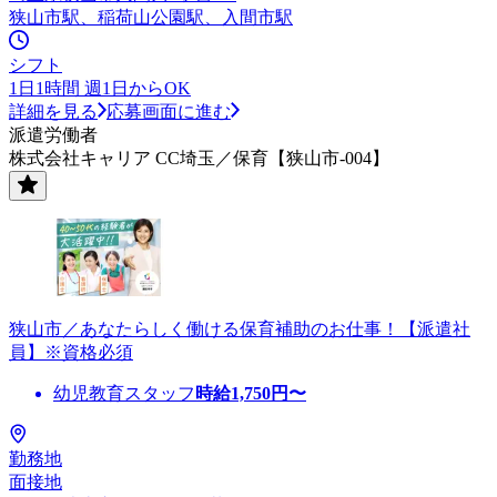
狭山市駅、稲荷山公園駅、入間市駅
シフト
1日1時間 週1日からOK
詳細を見る
応募画面に進む
派遣労働者
株式会社キャリア CC埼玉／保育【狭山市-004】
狭山市／あなたらしく働ける保育補助のお仕事！【派遣社
員】※資格必須
幼児教育スタッフ
時給
1,750
円〜
勤務地
面接地