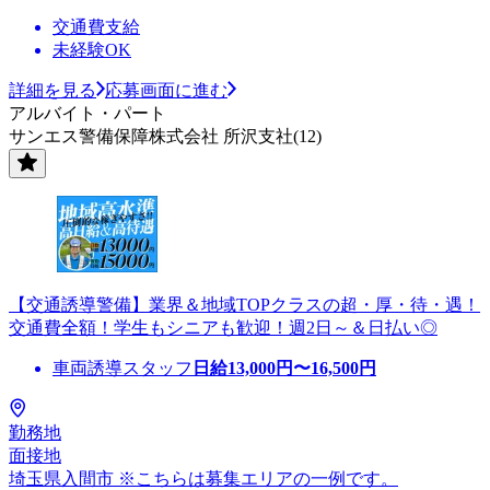
交通費支給
未経験OK
詳細を見る
応募画面に進む
アルバイト・パート
サンエス警備保障株式会社 所沢支社(12)
【交通誘導警備】業界＆地域TOPクラスの超・厚・待・遇！
交通費全額！学生もシニアも歓迎！週2日～＆日払い◎
車両誘導スタッフ
日給
13,000
円〜
16,500
円
勤務地
面接地
埼玉県入間市 ※こちらは募集エリアの一例です。