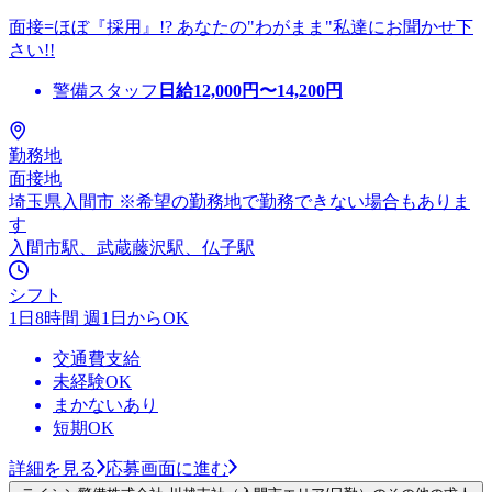
面接=ほぼ『採用』!? あなたの"わがまま"私達にお聞かせ下
さい!!
警備スタッフ
日給
12,000
円〜
14,200
円
勤務地
面接地
埼玉県入間市 ※希望の勤務地で勤務できない場合もありま
す
入間市駅、武蔵藤沢駅、仏子駅
シフト
1日8時間 週1日からOK
交通費支給
未経験OK
まかないあり
短期OK
詳細を見る
応募画面に進む