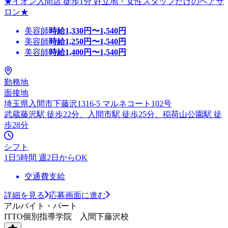
★イオン入間店 徒歩1分 好立地・女性スタッフだけのヘアサ
ロン★
美容師
時給
1,330
円〜
1,540
円
美容師
時給
1,250
円〜
1,540
円
美容師
時給
1,400
円〜
1,540
円
勤務地
面接地
埼玉県入間市下藤沢1316-5 マルネコート102号
武蔵藤沢駅 徒歩22分、入間市駅 徒歩25分、稲荷山公園駅 徒
歩28分
シフト
1日5時間 週2日からOK
交通費支給
詳細を見る
応募画面に進む
アルバイト・パート
ITTO個別指導学院 入間下藤沢校