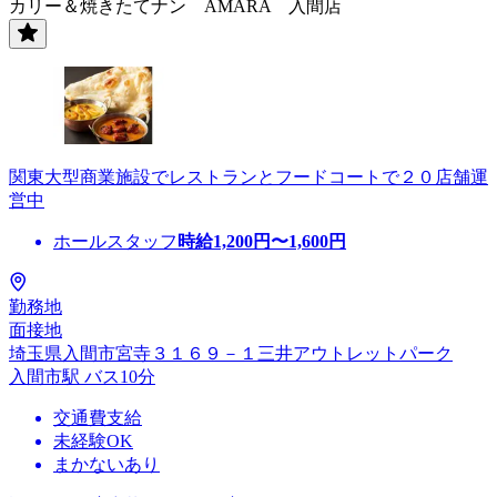
カリー＆焼きたてナン AMARA 入間店
関東大型商業施設でレストランとフードコートで２０店舗運
営中
ホールスタッフ
時給
1,200
円〜
1,600
円
勤務地
面接地
埼玉県入間市宮寺３１６９－１三井アウトレットパーク
入間市駅 バス10分
交通費支給
未経験OK
まかないあり