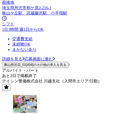
面接地
埼玉県所沢市和ケ原2‐216‐1
狭山ケ丘駅、武蔵藤沢駅、小手指駅
シフト
1日3時間 週1日からOK
交通費支給
未経験OK
まかないあり
詳細を見る
応募画面に進む
豚山所沢店_01[404]のその他の求人を見る
アルバイト・パート
あと2日で掲載終了
テイシン警備株式会社 川越支社（入間市エリア/日勤）