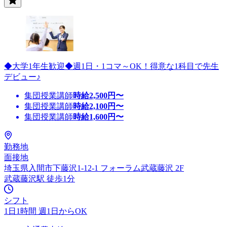
◆大学1年生歓迎◆週1日・1コマ～OK！得意な1科目で先生
デビュー♪
集団授業講師
時給
2,500
円〜
集団授業講師
時給
2,100
円〜
集団授業講師
時給
1,600
円〜
勤務地
面接地
埼玉県入間市下藤沢1-12-1 フォーラム武蔵藤沢 2F
武蔵藤沢駅 徒歩1分
シフト
1日1時間 週1日からOK