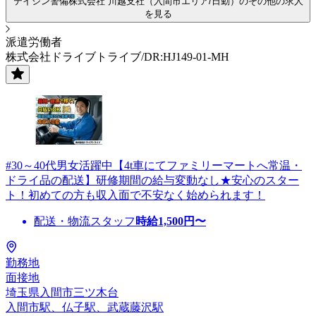
テイシン警備株式会社 川越支社（入間市エリア/日勤）のその他の求人
を見る
派遣労働者
株式会社ドライブトライブ/DR:HJ149-01-MH
#30～40代男女活躍中【4t車にてファミリーマートへ常温・
ドライ品の配送】研修期間の給与変動なし★安心のスター
ト！初めての方も収入面で不安なく始められます！
配送・物流スタッフ
時給
1,500
円〜
勤務地
面接地
埼玉県入間市三ツ木台
入間市駅、仏子駅、武蔵藤沢駅