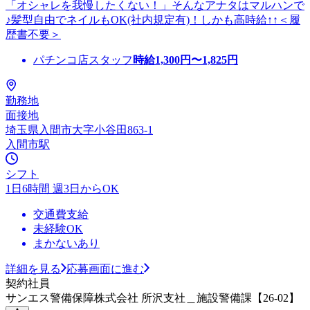
「オシャレを我慢したくない！」そんなアナタはマルハンで
♪髪型自由でネイルもOK(社内規定有)！しかも高時給↑↑＜履
歴書不要＞
パチンコ店スタッフ
時給
1,300
円〜
1,825
円
勤務地
面接地
埼玉県入間市大字小谷田863-1
入間市駅
シフト
1日6時間 週3日からOK
交通費支給
未経験OK
まかないあり
詳細を見る
応募画面に進む
契約社員
サンエス警備保障株式会社 所沢支社＿施設警備課【26-02】