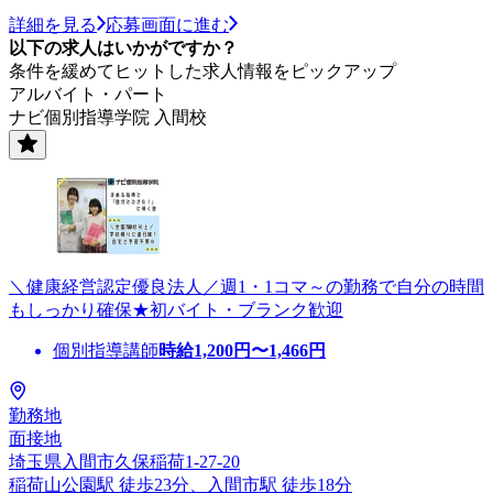
詳細を見る
応募画面に進む
以下の求人はいかがですか？
条件を緩めてヒットした求人情報をピックアップ
アルバイト・パート
ナビ個別指導学院 入間校
＼健康経営認定優良法人／週1・1コマ～の勤務で自分の時間
もしっかり確保★初バイト・ブランク歓迎
個別指導講師
時給
1,200
円〜
1,466
円
勤務地
面接地
埼玉県入間市久保稲荷1-27-20
稲荷山公園駅 徒歩23分、入間市駅 徒歩18分