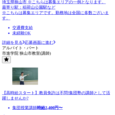
埼玉県狭山市 ※こちらは募集エリアの一例となります。
最寄り駅：稲荷山公園駅など
※こちらは募集エリアです。勤務地は全国に多数ございま
す。
交通費支給
未経験OK
詳細を見る
応募画面に進む
アルバイト・パート
市進学院 狭山市教室(講師)
【高時給スタート】教員免許は不問!集団塾の講師として活
躍しませんか?
集団授業講師
時給
2,400
円〜