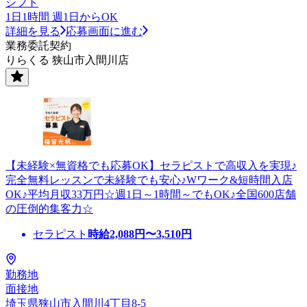
シフト
1日1時間 週1日からOK
詳細を見る
応募画面に進む
業務委託契約
りらくる 狭山市入間川店
【未経験×無資格でも応募OK】セラピストで高収入を実現♪
完全無料レッスンで未経験でも安心♪Wワーク&短時間入店
OK♪平均月収33万円☆週1日～1時間～でもOK♪全国600店舗
の圧倒的集客力☆
セラピスト
時給
2,088
円〜
3,510
円
勤務地
面接地
埼玉県狭山市入間川4丁目8-5