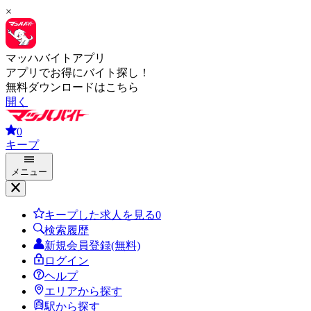
×
マッハバイトアプリ
アプリでお得にバイト探し！
無料ダウンロードはこちら
開く
0
キープ
メニュー
キープした求人を見る
0
検索履歴
新規会員登録(無料)
ログイン
ヘルプ
エリアから探す
駅から探す