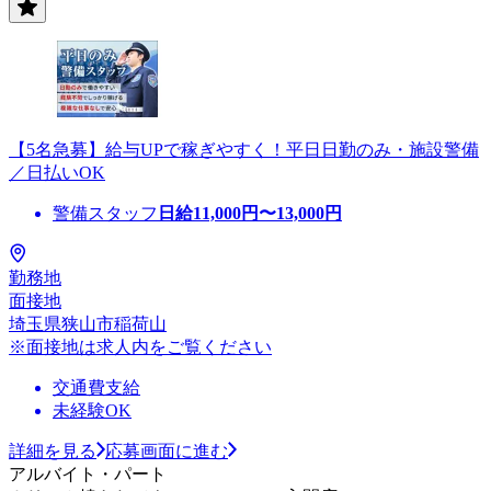
【5名急募】給与UPで稼ぎやすく！平日日勤のみ・施設警備
／日払いOK
警備スタッフ
日給
11,000
円〜
13,000
円
勤務地
面接地
埼玉県狭山市稲荷山
※面接地は求人内をご覧ください
交通費支給
未経験OK
詳細を見る
応募画面に進む
アルバイト・パート