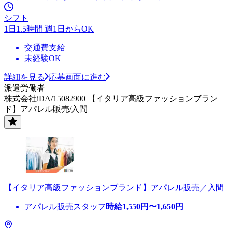
シフト
1日1.5時間 週1日からOK
交通費支給
未経験OK
詳細を見る
応募画面に進む
派遣労働者
株式会社iDA/15082900 【イタリア高級ファッションブラン
ド】アパレル販売/入間
【イタリア高級ファッションブランド】アパレル販売／入間
アパレル販売スタッフ
時給
1,550
円〜
1,650
円