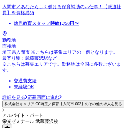
入間市／あなたらしく働ける保育補助のお仕事！【派遣社
員】※資格必須
幼児教育スタッフ
時給
1,750
円〜
勤務地
面接地
埼玉県入間市 ※こちらは募集エリアの一例となります。
最寄り駅：武蔵藤沢駅など
※こちらは募集エリアです。勤務地は全国に多数ございま
す。
交通費支給
未経験OK
詳細を見る
応募画面に進む
株式会社キャリア CC埼玉／保育【入間市-002】のその他の求人を見る
アルバイト・パート
栄光ゼミナール 武蔵藤沢校