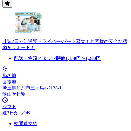
【週2日～】送迎ドライバー/パート募集！お客様の安全な移
動をサポート！
配送・物流スタッフ
時給
1,150
円〜
1,200
円
勤務地
面接地
埼玉県所沢市三ヶ島4-2138-1
狭山ケ丘駅
シフト
週2日からOK
交通費支給