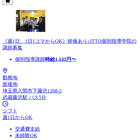
《週1日、1日1コマからOK》研修あり♪ITTO個別指導学院の
講師募集
個別指導講師
時給
1,141
円〜
勤務地
面接地
埼玉県入間市下藤沢1268-2
武蔵藤沢駅 バス5分
シフト
週1日からOK
交通費支給
未経験OK