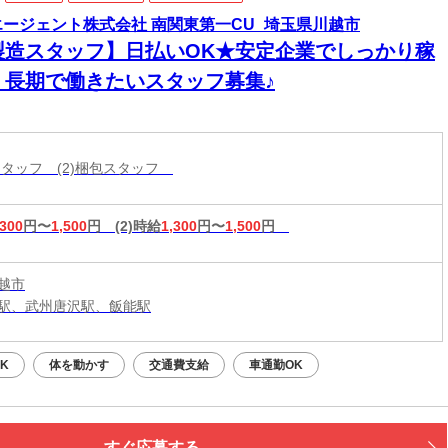
エージェント株式会社 南関東第一CU_埼玉県川越市
製造スタッフ】日払いOK★安定企業でしっかり稼
！長期で働きたいスタッフ募集♪
造スタッフ (2)梱包スタッフ
,300
円〜
1,500
円
(2)時給
1,300
円〜
1,500
円
越市
駅、武州唐沢駅、飯能駅
K
体を動かす
交通費支給
車通勤OK
すぐ応募する