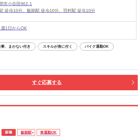
市小谷田962-1
駅 徒歩10分、飯能駅 徒歩10分、羽村駅 徒歩10分
 週1日からOK
食事、まかない付き
スキルが身に付く
バイク通勤OK
すぐ応募する
新着
飯能駅
車通勤OK