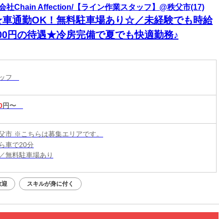
社Chain Affection/【ライン作業スタッフ】@秩父市(17)
☆車通勤OK！無料駐車場あり☆／未経験でも時給
400円の待遇★冷房完備で夏でも快適勤務♪
タッフ
0
円〜
父市 ※こちらは募集エリアです。
ら車で20分
／無料駐車場あり
歓迎
スキルが身に付く