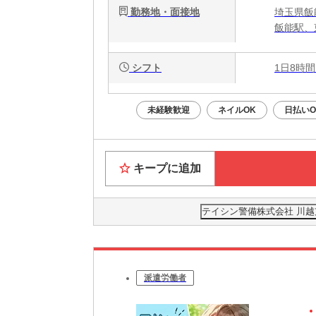
勤務地・面接地
埼玉県飯
飯能駅、
シフト
1日8時間
未経験歓迎
ネイルOK
日払いO
キープに追加
テイシン警備株式会社 川
派遣労働者