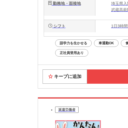
勤務地・面接地
埼玉県入間
武蔵高萩
シフト
1日3時間
語学力を生かせる
車通勤OK
正社員登用あり
キープに追加
派遣労働者