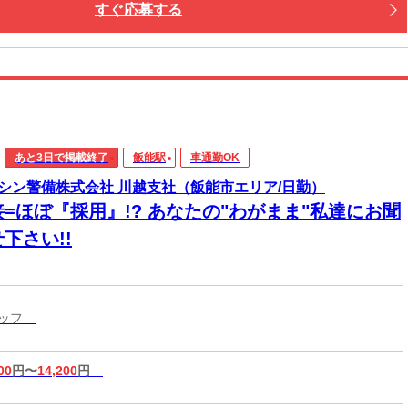
すぐ応募する
あと3日で掲載終了
飯能駅
車通勤OK
シン警備株式会社 川越支社（飯能市エリア/日勤）
接=ほぼ『採用』!? あなたの"わがまま"私達にお聞
下さい!!
タッフ
00
円〜
14,200
円