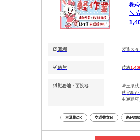
株式会
＼
1,
職種
製造ス
給与
時給
1,40
勤務地・面接地
埼玉県秩
秩父駅か
車通勤可
車通勤OK
交通費支給
未経験