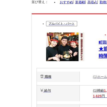
並び替え：
おすすめ
新着順
高収入
勤務
アルバイト・パート
町田
★
時
フ
職種
(1)ホ
給与
(1)時給
1
1,625
円