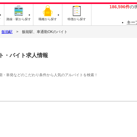
186,596件
の
す
路線・駅から探す
職種から探す
特徴から探す
キー
飯能駅
飯能駅、車通勤OKのバイト
ト・バイト求人情報
期・単発などのこだわり条件から人気のアルバイトを検索！