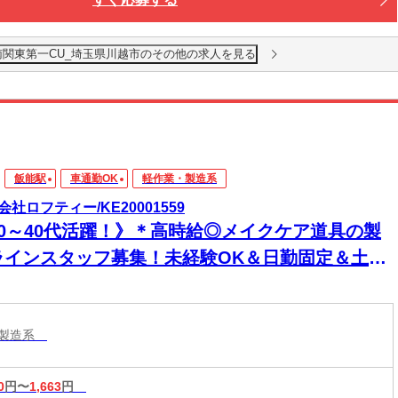
南関東第一CU_埼玉県川越市のその他の求人を見る
飯能駅
車通勤OK
軽作業・製造系
会社ロフティー/KE20001559
20～40代活躍！》＊高時給◎メイクケア道具の製
ラインスタッフ募集！未経験OK＆日勤固定＆土日
休み【東飯能駅・飯能駅より送迎あり◎】
・製造系
0
円〜
1,663
円