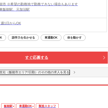
能市 ※希望の勤務地で勤務できない場合もあります
東飯能駅、元加治駅
 週1日からOK
K
語学力を生かせる
車通勤OK
体を動かす
すぐ応募する
越支社（飯能市エリア/日勤）のその他の求人を見る
飯能駅
車通勤OK
製造スタッフ