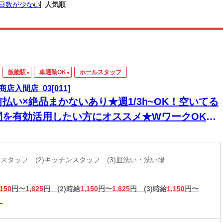
日数が少ない
人気順
飯能駅
車通勤OK
ホールスタッフ
商店入間店_03[011]
前払い×絶品まかないあり★週1/3h~OK！空いてる
間を有効活用したい方にオススメ★WワークOK！
リーターさん活躍中◎
ールスタッフ (2)キッチンスタッフ (3)皿洗い・洗い場
,150
円〜
1,625
円
(2)時給
1,150
円〜
1,625
円
(3)時給
1,150
円〜