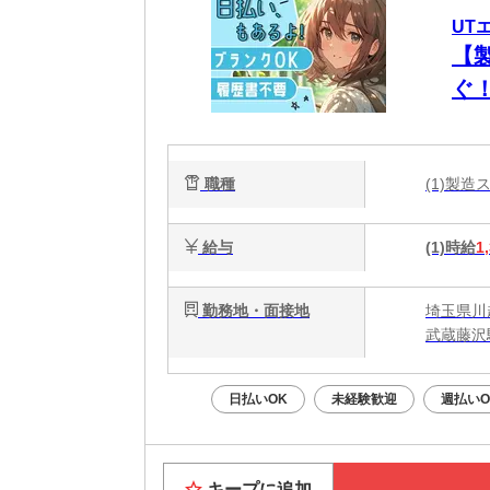
UT
【
ぐ
職種
(1)製
給与
(1)時給
1
勤務地・面接地
埼玉県川
武蔵藤沢
日払いOK
未経験歓迎
週払いO
キープに追加