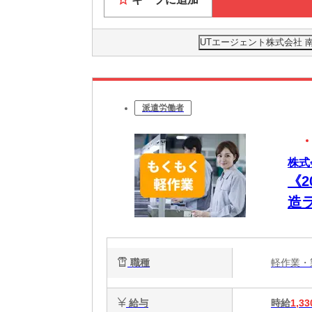
UTエージェント株式会社 
派遣労働者
株式
《
造
祝
職種
軽作業
給与
時給
1,33