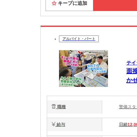
キープに追加
アルバイト・パート
テイ
面
かせ
職種
警備ス
給与
日給
12,0