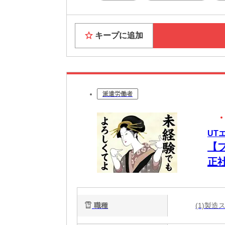
キープに追加
派遣労働者
UT
【
正
ク
職種
(1)製