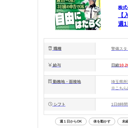
株式
【
週
職種
警備ス
給与
日給
10,2
勤務地・面接地
埼玉県所
※こちら
シフト
1日8時間
週１日からOK
体を動かす
未