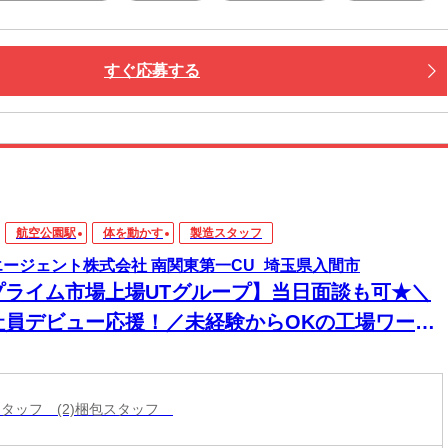
すぐ応募する
航空公園駅
体を動かす
製造スタッフ
エージェント株式会社 南関東第一CU_埼玉県入間市
プライム市場上場UTグループ】当日面談も可★＼
社員デビュー応援！／未経験からOKの工場ワー
！電話・WEBにてスピード選考！日払いOK
造スタッフ (2)梱包スタッフ