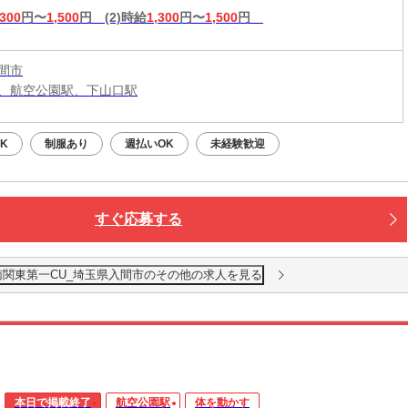
,300
円〜
1,500
円
(2)時給
1,300
円〜
1,500
円
間市
、航空公園駅、下山口駅
K
制服あり
週払いOK
未経験歓迎
すぐ応募する
南関東第一CU_埼玉県入間市のその他の求人を見る
本日で掲載終了
航空公園駅
体を動かす