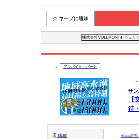
キープに追加
株式会社VOLLMONTセキュリ
アルバイト・パート
サン
【
待
＆
職種
車両誘