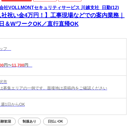
会社VOLLMONTセキュリティサービス 川越支社_日勤(12)
入社祝い金4万円！】工事現場などでの案内業務｜
1日＆WワークOK／直行直帰OK
タッフ
00
円〜
11,700
円
沢市
は募集エリアの一例です。面接地は原稿内をご確認ください
 週1日からOK
経験歓迎
制服あり
日払いOK