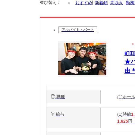
並び替え：
おすすめ
新着順
高収入
勤務
アルバイト・パート
町田
★
由
一
職種
(1)ホ
給与
(1)時給
1
1,625
円