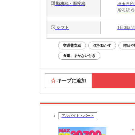
勤務地・面接地
埼玉県所沢
所沢駅 
シフト
1日3時間
交通費支給
体を動かす
曜日や
食事、まかない付き
キープに追加
アルバイト・パート