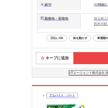
給与
(1)時給
1
勤務地・面接地
埼玉県入
西所沢駅
日払いOK
体を動かす
車通勤O
キープに追加
UTエージェント株式会社 
アルバイト・パート