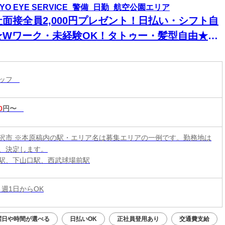
KYO EYE SERVICE_警備_日勤_航空公園エリア
社面接全員2,000円プレゼント！日払い・シフト自
★Wワーク・未経験OK！タトゥー・髪型自由★現
手渡し・登録のみ可★即入寮！スマホ貸出有り！
内好立地箇所に個人寮アリます◎食事券プレゼン
タッフ
も！
0
円〜
沢市 ※本原稿内の駅・エリア名は募集エリアの一例です。勤務地は
、決定します。
駅、下山口駅、西武球場前駅
 週1日からOK
曜日や時間が選べる
日払いOK
正社員登用あり
交通費支給