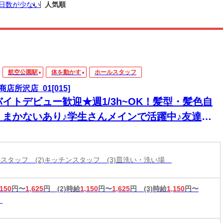
日数が少ない
人気順
航空公園駅
体を動かす
ホールスタッフ
商店所沢店_01[015]
バイトデビュー歓迎★週1/3h~OK！髪型・髪色自
＊まかないあり♪学生さんメインで活躍中♪友達と
緒に応募OK★履歴書不要
ールスタッフ (2)キッチンスタッフ (3)皿洗い・洗い場
,150
円〜
1,625
円
(2)時給
1,150
円〜
1,625
円
(3)時給
1,150
円〜