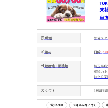
TO
来
由
金
都
職種
警備ス
ト
給与
日給
9,90
勤務地・面接地
埼玉県所
相談の上
航空公園
シフト
1日8時間
週払いOK
スキルが身に付く