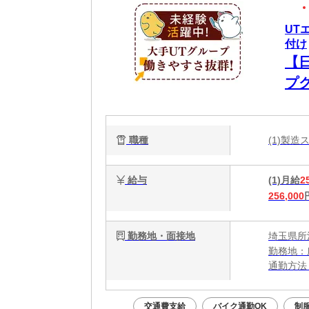
UT
付け
【
プ
職種
(1)製
給与
(1)月給
2
256,000
勤務地・面接地
埼玉県所
勤務地：
通勤方法
最寄り駅
※新所沢駅
交通費支給
バイク通勤OK
制