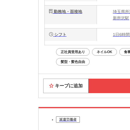
勤務地・面接地
埼玉県所沢
新所沢駅
シフト
1日6時間
正社員登用あり
ネイルOK
食
髪型・髪色自由
キープに追加
派遣労働者