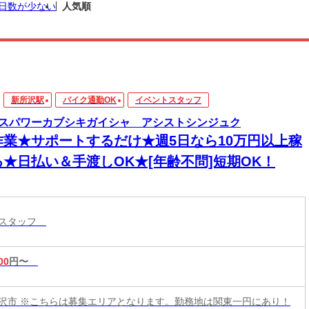
日数が少ない
人気順
新所沢駅
バイク通勤OK
イベントスタッフ
スパワーカブシキガイシャ アシストシンジュク
作業★サポートするだけ★週5日なら10万円以上稼
る★日払い＆手渡しOK★[年齢不問]短期OK！
トスタッフ
00
円〜
沢市 ※こちらは募集エリアとなります。勤務地は関東一円にあり！