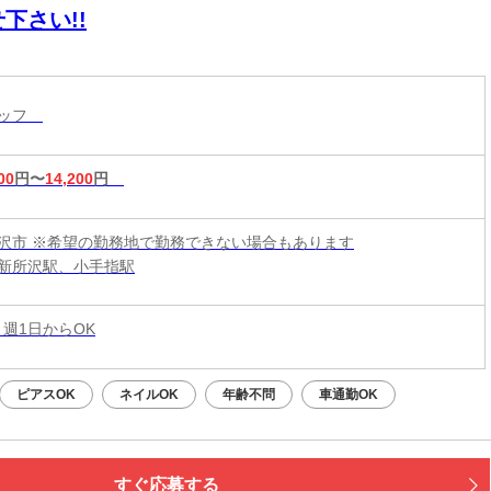
下さい!!
タッフ
00
円〜
14,200
円
沢市 ※希望の勤務地で勤務できない場合もあります
新所沢駅、小手指駅
 週1日からOK
ピアスOK
ネイルOK
年齢不問
車通勤OK
すぐ応募する