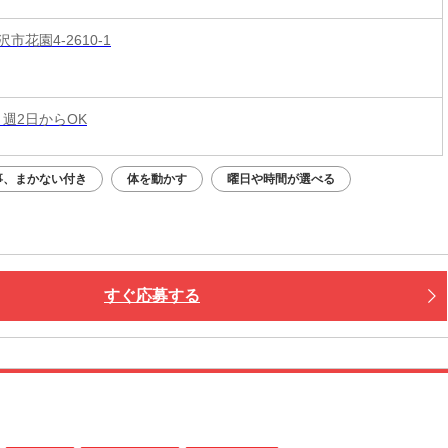
市花園4-2610-1
 週2日からOK
事、まかない付き
体を動かす
曜日や時間が選べる
すぐ応募する