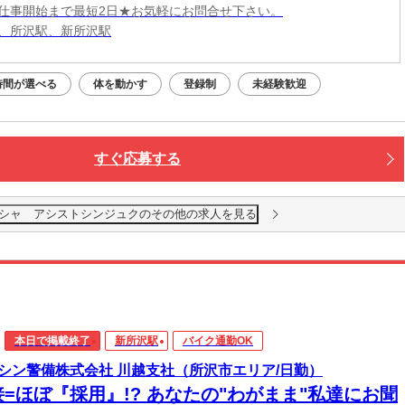
仕事開始まで最短2日★お気軽にお問合せ下さい。
、所沢駅、新所沢駅
時間が選べる
体を動かす
登録制
未経験歓迎
すぐ応募する
シャ アシストシンジュクのその他の求人を見る
本日で掲載終了
新所沢駅
バイク通勤OK
シン警備株式会社 川越支社（所沢市エリア/日勤）
接=ほぼ『採用』!? あなたの"わがまま"私達にお聞