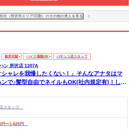
越支社（所沢市エリア/日勤）のその他の求人を見る
新所沢駅
バイク通勤OK
パチンコ店スタッフ
ハン 所沢店 1207A
オシャレを我慢したくない！」そんなアナタはマ
ハンで♪髪型自由でネイルもOK(社内規定有)！しか
高時給↑↑＜履歴書不要＞
コ店スタッフ
0
円〜
1,825
円