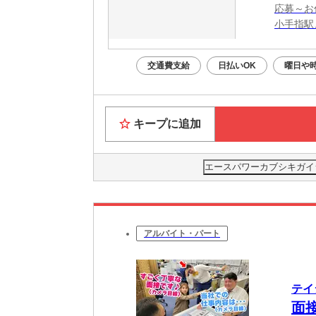
応募～お
小手指駅
交通費支給
日払いOK
曜日や
キープに追加
エースパワーカブシキガイ
アルバイト・パート
テイ
面