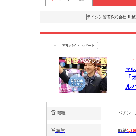
テイシン警備株式会社 川
アルバイト・パート
マル
「
ル
も
職種
パチン
給与
時給
1,30