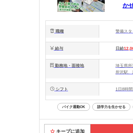
かせ
職種
警備ス
給与
日給
12,0
勤務地・面接地
埼玉県所
所沢駅、
シフト
1日8時間
バイク通勤OK
語学力を生かせる
キープに追加