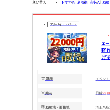
並び替え：
おすすめ
新着順
高収入
勤務
アルバイト・パート
エー
軽
げ
職種
イベン
給与
日給
22,0
勤務地・面接地
埼玉県所