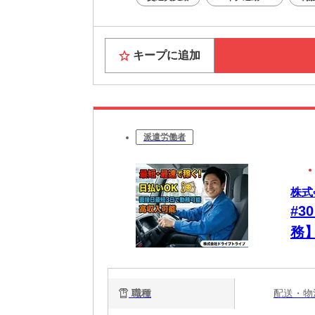
※構内の
キープに追加
派遣労働者
株式
#3
務
め
職種
配送・