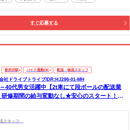
（無料）駐車場利用OK
すぐ応募する
新所沢駅
バイク通勤OK
配送・物流スタッフ
会社ドライブトライブ/DR:HJ296-01-MH
0～40代男女活躍中【2t車にて段ボールの配送業
】研修期間の給与変動なし★安心のスタート！初
ての方も収入面で不安なく始められます！
物流スタッフ