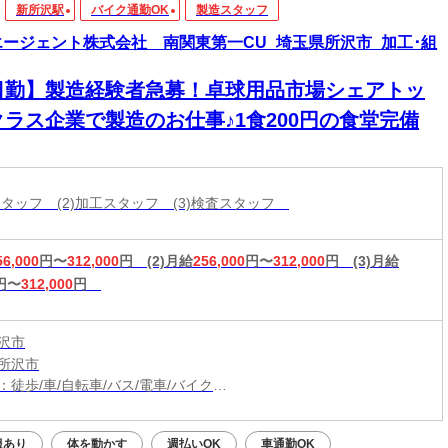
新所沢駅
バイク通勤OK
製造スタッフ
エージェント株式会社 南関東第一CU_埼玉県所沢市_加工･組
日勤】製造経験者急募！卓球用品市場シェアトッ
クラス企業で製造のお仕事♪1食200円の食堂完備
造スタッフ (2)加工スタッフ (3)検査スタッフ
56,000
円〜
312,000
円
(2)月給
256,000
円〜
312,000
円
(3)月給
円〜
312,000
円
沢市
所沢市
：徒歩/車/自転車/バス/電車/バイク
：新所沢駅から車11分
西口から企業の送迎バスあり(行き 8:10、8:15/帰り 18:15、18:20)
服あり
体を動かす
週払いOK
車通勤OK