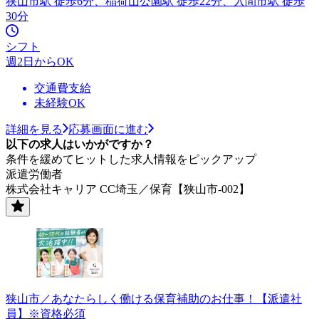
狭山市駅 徒歩6分、稲荷山公園駅 徒歩22分、入間市駅 徒歩
30分
シフト
週2日からOK
交通費支給
未経験OK
詳細を見る
応募画面に進む
以下の求人はいかがですか？
条件を緩めてヒットした求人情報をピックアップ
派遣労働者
株式会社キャリア CC埼玉／保育【狭山市-002】
狭山市／あなたらしく働ける保育補助のお仕事！【派遣社
員】※資格必須