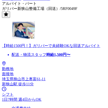
アルバイト・パート
ガリバー新狭山整備工場（回送）/5RF0049F
【時給1500円！】ガリバーで未経験OKな回送アルバイト
配送・物流スタッフ
時給
1,500
円〜
勤務地
面接地
埼玉県狭山市上奥富61-11
新狭山駅 徒歩11分
シフト
1日7時間 週4日からOK