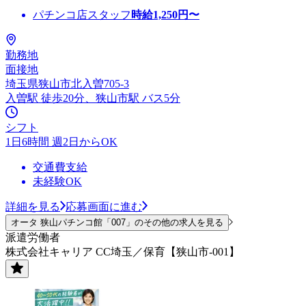
パチンコ店スタッフ
時給
1,250
円〜
勤務地
面接地
埼玉県狭山市北入曽705-3
入曽駅 徒歩20分、狭山市駅 バス5分
シフト
1日6時間 週2日からOK
交通費支給
未経験OK
詳細を見る
応募画面に進む
オータ 狭山パチンコ館「007」のその他の求人を見る
派遣労働者
株式会社キャリア CC埼玉／保育【狭山市-001】