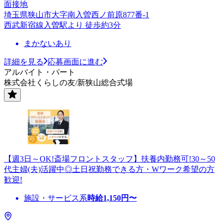
面接地
埼玉県狭山市大字南入曽西ノ前原877番-1
西武新宿線入曽駅より 徒歩約3分
まかないあり
詳細を見る
応募画面に進む
アルバイト・パート
株式会社くらしの友/新狭山総合式場
【週3日～OK!斎場フロントスタッフ】扶養内勤務可!30～50
代主婦(夫)活躍中◎土日祝勤務できる方・Wワーク希望の方
歓迎!
施設・サービス系
時給
1,150
円〜