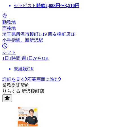
セラピスト
時給
2,088
円〜
3,510
円
勤務地
面接地
埼玉県所沢市榎町1-19 西友榎町店1F
小手指駅、新所沢駅
シフト
1日1時間 週1日からOK
未経験OK
詳細を見る
応募画面に進む
業務委託契約
りらくる 所沢榎町店