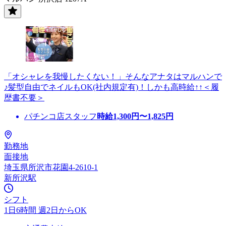
「オシャレを我慢したくない！」そんなアナタはマルハンで
♪髪型自由でネイルもOK(社内規定有)！しかも高時給↑↑＜履
歴書不要＞
パチンコ店スタッフ
時給
1,300
円〜
1,825
円
勤務地
面接地
埼玉県所沢市花園4-2610-1
新所沢駅
シフト
1日6時間 週2日からOK