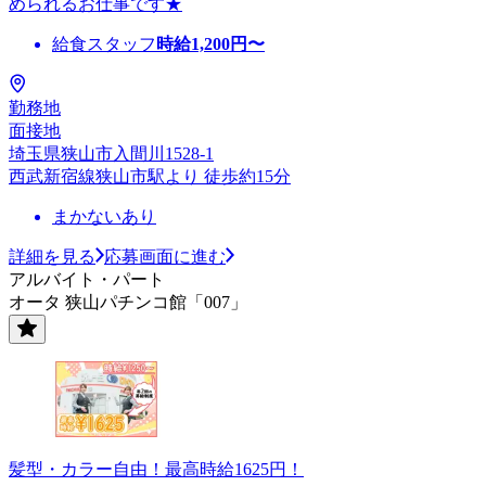
められるお仕事です★
給食スタッフ
時給
1,200
円〜
勤務地
面接地
埼玉県狭山市入間川1528-1
西武新宿線狭山市駅より 徒歩約15分
まかないあり
詳細を見る
応募画面に進む
アルバイト・パート
オータ 狭山パチンコ館「007」
髪型・カラー自由！最高時給1625円！