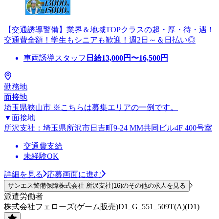
【交通誘導警備】業界＆地域TOPクラスの超・厚・待・遇！
交通費全額！学生もシニアも歓迎！週2日～＆日払い◎
車両誘導スタッフ
日給
13,000
円〜
16,500
円
勤務地
面接地
埼玉県狭山市 ※こちらは募集エリアの一例です。
▼面接地
所沢支社：埼玉県所沢市日吉町9-24 MM共同ビル4F 400号室
交通費支給
未経験OK
詳細を見る
応募画面に進む
サンエス警備保障株式会社 所沢支社(16)のその他の求人を見る
派遣労働者
株式会社フェローズ(ゲーム販売)D1_G_551_509T(A)(D1)