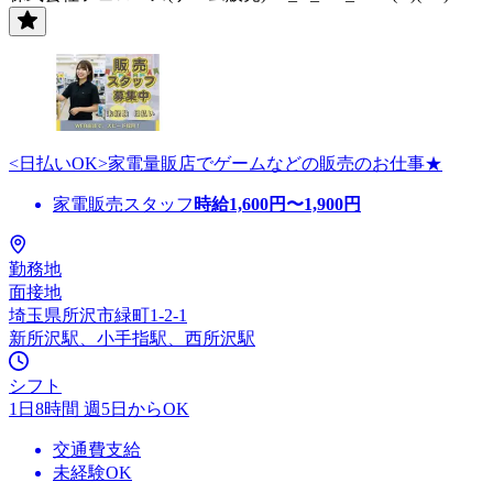
<日払いOK>家電量販店でゲームなどの販売のお仕事★
家電販売スタッフ
時給
1,600
円〜
1,900
円
勤務地
面接地
埼玉県所沢市緑町1-2-1
新所沢駅、小手指駅、西所沢駅
シフト
1日8時間 週5日からOK
交通費支給
未経験OK