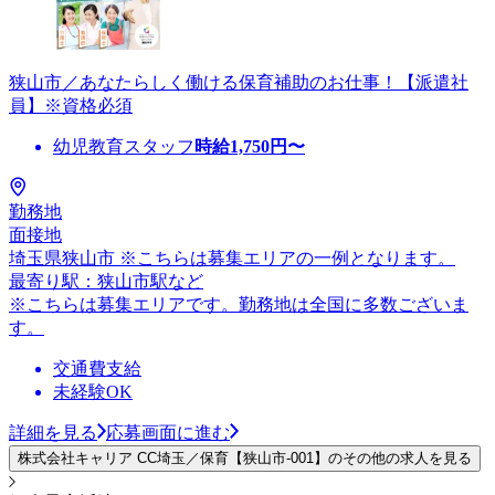
狭山市／あなたらしく働ける保育補助のお仕事！【派遣社
員】※資格必須
幼児教育スタッフ
時給
1,750
円〜
勤務地
面接地
埼玉県狭山市 ※こちらは募集エリアの一例となります。
最寄り駅：狭山市駅など
※こちらは募集エリアです。勤務地は全国に多数ございま
す。
交通費支給
未経験OK
詳細を見る
応募画面に進む
株式会社キャリア CC埼玉／保育【狭山市-001】のその他の求人を見る