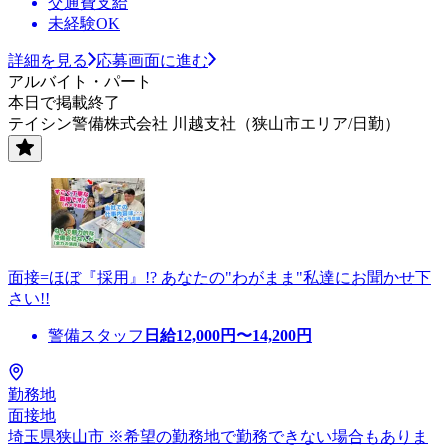
交通費支給
未経験OK
詳細を見る
応募画面に進む
アルバイト・パート
本日で掲載終了
テイシン警備株式会社 川越支社（狭山市エリア/日勤）
面接=ほぼ『採用』!? あなたの"わがまま"私達にお聞かせ下
さい!!
警備スタッフ
日給
12,000
円〜
14,200
円
勤務地
面接地
埼玉県狭山市 ※希望の勤務地で勤務できない場合もありま