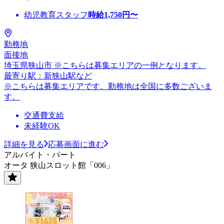
幼児教育スタッフ
時給
1,750
円〜
勤務地
面接地
埼玉県狭山市 ※こちらは募集エリアの一例となります。
最寄り駅：新狭山駅など
※こちらは募集エリアです。勤務地は全国に多数ございま
す。
交通費支給
未経験OK
詳細を見る
応募画面に進む
アルバイト・パート
オータ 狭山スロット館「006」