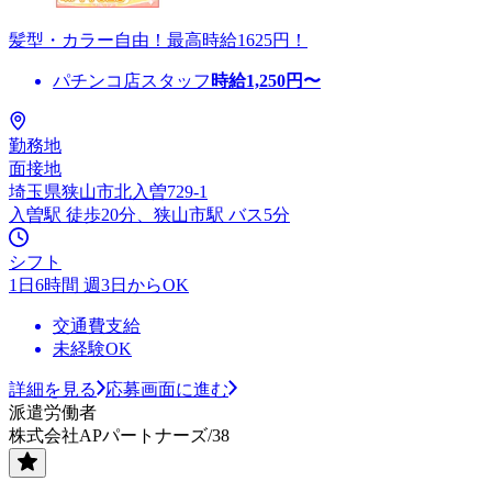
髪型・カラー自由！最高時給1625円！
パチンコ店スタッフ
時給
1,250
円〜
勤務地
面接地
埼玉県狭山市北入曽729-1
入曽駅 徒歩20分、狭山市駅 バス5分
シフト
1日6時間 週3日からOK
交通費支給
未経験OK
詳細を見る
応募画面に進む
派遣労働者
株式会社APパートナーズ/38