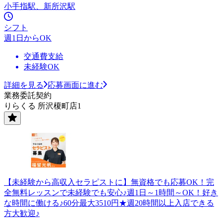
小手指駅、新所沢駅
シフト
週1日からOK
交通費支給
未経験OK
詳細を見る
応募画面に進む
業務委託契約
りらくる 所沢榎町店1
【未経験から高収入セラピストに】無資格でも応募OK！完
全無料レッスンで未経験でも安心♪週1日～1時間～OK！好き
な時間に働ける♪60分最大3510円★週20時間以上入店できる
方大歓迎♪