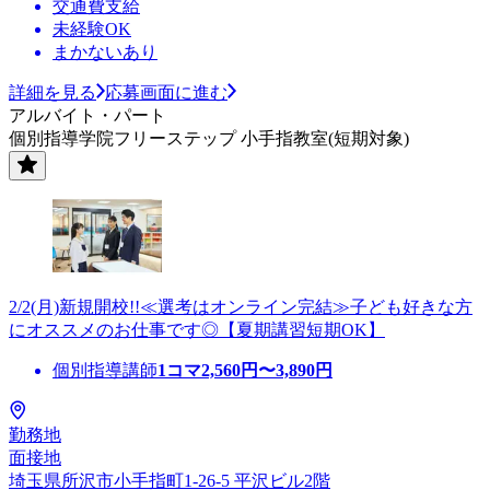
交通費支給
未経験OK
まかないあり
詳細を見る
応募画面に進む
アルバイト・パート
個別指導学院フリーステップ 小手指教室(短期対象)
2/2(月)新規開校!!≪選考はオンライン完結≫子ども好きな方
にオススメのお仕事です◎【夏期講習短期OK】
個別指導講師
1コマ
2,560
円〜
3,890
円
勤務地
面接地
埼玉県所沢市小手指町1-26-5 平沢ビル2階