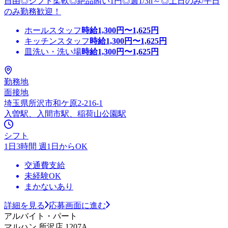
自由◎シフト柔軟◎絶品賄い1円◎週1/3h～◎土日のみ/平日
のみ勤務歓迎！
ホールスタッフ
時給
1,300
円〜
1,625
円
キッチンスタッフ
時給
1,300
円〜
1,625
円
皿洗い・洗い場
時給
1,300
円〜
1,625
円
勤務地
面接地
埼玉県所沢市和ケ原2‐216‐1
入曽駅、入間市駅、稲荷山公園駅
シフト
1日3時間 週1日からOK
交通費支給
未経験OK
まかないあり
詳細を見る
応募画面に進む
アルバイト・パート
マルハン 所沢店 1207A