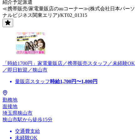
紹介予定派遣
≪携帯販売/家電量販店のauコーナー≫(株式会社日本パーソ
ナルビジネス関東エリア)/KT02_01315
「時給1700円」家電量販店／携帯販売スタッフ／未経験OK
／即日歓迎／狭山市
量販店スタッフ
時給
1,700
円〜
1,800
円
勤務地
面接地
埼玉県狭山市
狭山市駅から徒歩15分
交通費支給
未経験OK