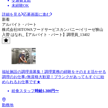
交通費支給
未経験OK
詳細を見る
応募画面に進む
新着
アルバイト・パート
株式会社HITOWAフードサービスカンパニー/イリーゼ狭山
入曽 はなれ_【アルバイト・パート】調理員_13402
福祉施設の調理員募集！調理業務の経験をそのまま活かせる
調理のお仕事♪無資格大歓迎！ブランクがあってもすぐに始
められるお仕事です★
給食スタッフ
時給
1,300
円〜
勤務地