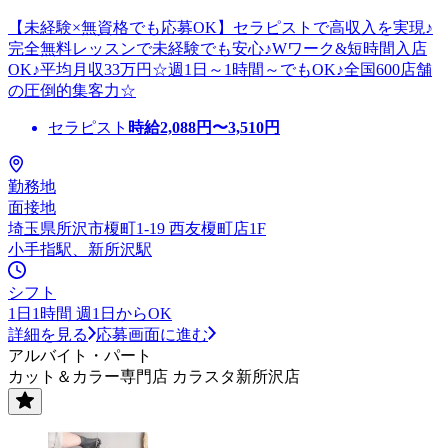
【未経験×無資格でも応募OK】セラピストで高収入を実現♪
完全無料レッスンで未経験でも安心♪Wワーク&短時間入店
OK♪平均月収33万円☆週1日～1時間～でもOK♪全国600店舗
の圧倒的集客力☆
セラピスト
時給
2,088
円〜
3,510
円
勤務地
面接地
埼玉県所沢市榎町1-19 西友榎町店1F
小手指駅、新所沢駅
シフト
1日1時間 週1日からOK
詳細を見る
応募画面に進む
アルバイト・パート
カット＆カラー専門店 カラスタ新所沢店