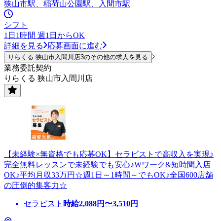
狭山市駅、稲荷山公園駅、入間市駅
シフト
1日1時間 週1日からOK
詳細を見る
応募画面に進む
りらくる 狭山市入間川店3のその他の求人を見る
業務委託契約
りらくる 狭山市入間川店
【未経験×無資格でも応募OK】セラピストで高収入を実現♪
完全無料レッスンで未経験でも安心♪Wワーク&短時間入店
OK♪平均月収33万円☆週1日～1時間～でもOK♪全国600店舗
の圧倒的集客力☆
セラピスト
時給
2,088
円〜
3,510
円