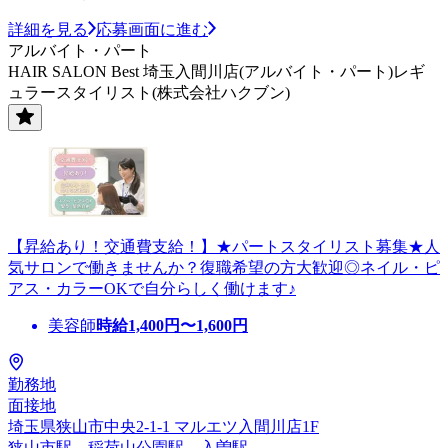
詳細を見る
応募画面に進む
アルバイト・パート
HAIR SALON Best 埼玉入間川店(アルバイト・パート)レギ
ュラースタイリスト(株式会社ハクブン)
【昇給あり！交通費支給！】★パートスタイリスト募集★人
気サロンで働きませんか？復職希望の方大歓迎◎ネイル・ピ
アス・カラーOKで自分らしく働けます♪
美容師
時給
1,400
円〜
1,600
円
勤務地
面接地
埼玉県狭山市中央2-1-1 マルエツ入間川店1F
狭山市駅、稲荷山公園駅、入曽駅