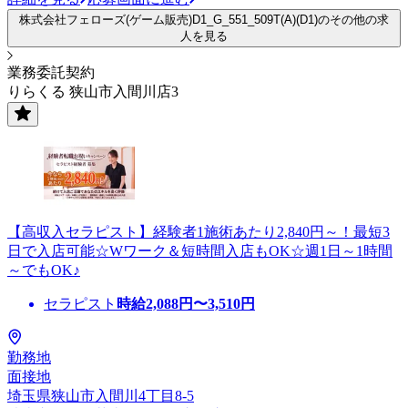
株式会社フェローズ(ゲーム販売)D1_G_551_509T(A)(D1)のその他の求
人を見る
業務委託契約
りらくる 狭山市入間川店3
【高収入セラピスト】経験者1施術あたり2,840円～！最短3
日で入店可能☆Wワーク＆短時間入店もOK☆週1日～1時間
～でもOK♪
セラピスト
時給
2,088
円〜
3,510
円
勤務地
面接地
埼玉県狭山市入間川4丁目8-5