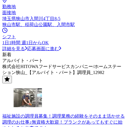
勤務地
面接地
埼玉県狭山市入間川4丁目8-5
狭山市駅、稲荷山公園駅、入間市駅
シフト
1日1時間 週1日からOK
詳細を見る
応募画面に進む
新着
アルバイト・パート
株式会社HITOWAフードサービスカンパニー/ホームステー
ション狭山_【アルバイト・パート】調理員_12982
福祉施設の調理員募集！調理業務の経験をそのまま活かせる
調理のお仕事♪無資格大歓迎！ブランクがあってもすぐに始