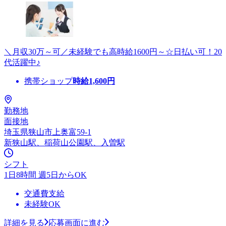
＼月収30万～可／未経験でも高時給1600円～☆日払い可！20
代活躍中♪
携帯ショップ
時給
1,600
円
勤務地
面接地
埼玉県狭山市上奥富59-1
新狭山駅、稲荷山公園駅、入曽駅
シフト
1日8時間 週5日からOK
交通費支給
未経験OK
詳細を見る
応募画面に進む