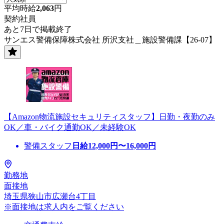
平均時給
2,063
円
契約社員
あと7日で掲載終了
サンエス警備保障株式会社 所沢支社＿施設警備課【26-07】
【Amazon物流施設セキュリティスタッフ】日勤・夜勤のみ
OK／車・バイク通勤OK／未経験OK
警備スタッフ
日給
12,000
円〜
16,000
円
勤務地
面接地
埼玉県狭山市広瀬台4丁目
※面接地は求人内をご覧ください