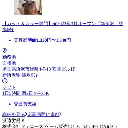
【カット＆カラー専門】★2022年3月オープン「新所沢」徒
歩6分
美容師
時給
1,330
円〜
1,540
円
勤務地
面接地
埼玉県所沢市緑町4-7-13 安藤ビル1F
新所沢駅 徒歩6分
シフト
1日5時間 週2日からOK
交通費支給
詳細を見る
応募画面に進む
派遣労働者
株式会社フェローズ(ゲーム販売)D1_G_545_491T(A)(D1)