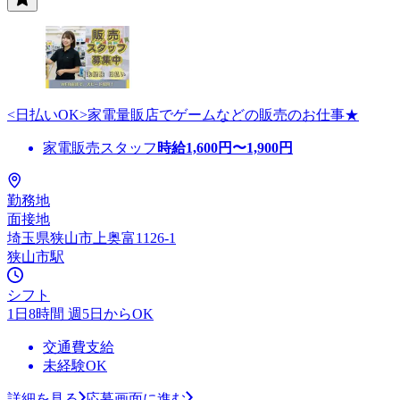
<日払いOK>家電量販店でゲームなどの販売のお仕事★
家電販売スタッフ
時給
1,600
円〜
1,900
円
勤務地
面接地
埼玉県狭山市上奥富1126-1
狭山市駅
シフト
1日8時間 週5日からOK
交通費支給
未経験OK
詳細を見る
応募画面に進む