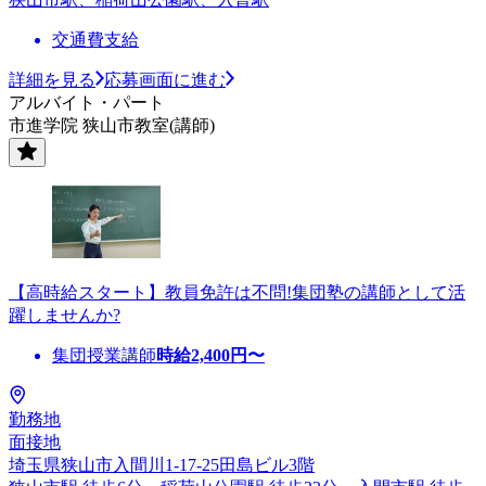
交通費支給
詳細を見る
応募画面に進む
アルバイト・パート
市進学院 狭山市教室(講師)
【高時給スタート】教員免許は不問!集団塾の講師として活
躍しませんか?
集団授業講師
時給
2,400
円〜
勤務地
面接地
埼玉県狭山市入間川1-17-25田島ビル3階