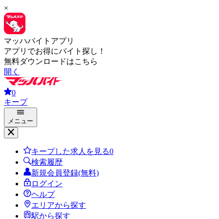
×
マッハバイトアプリ
アプリでお得にバイト探し！
無料ダウンロードはこちら
開く
0
キープ
メニュー
キープした求人を見る
0
検索履歴
新規会員登録(無料)
ログイン
ヘルプ
エリアから探す
駅から探す