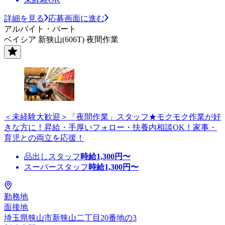
詳細を見る
応募画面に進む
アルバイト・パート
ベイシア 新狭山(606T) 夜間作業
＜未経験大歓迎＞「夜間作業」スタッフ★モクモク作業が好
きな方に！昇給・手厚いフォロー・扶養内相談OK！家事・
育児との両立を応援！
品出しスタッフ
時給
1,300
円〜
スーパースタッフ
時給
1,300
円〜
勤務地
面接地
埼玉県狭山市新狭山二丁目20番地の3