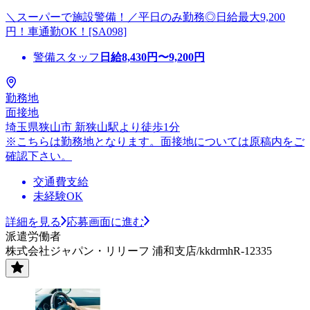
＼スーパーで施設警備！／平日のみ勤務◎日給最大9,200
円！車通勤OK！[SA098]
警備スタッフ
日給
8,430
円〜
9,200
円
勤務地
面接地
埼玉県狭山市 新狭山駅より徒歩1分
※こちらは勤務地となります。面接地については原稿内をご
確認下さい。
交通費支給
未経験OK
詳細を見る
応募画面に進む
派遣労働者
株式会社ジャパン・リリーフ 浦和支店/kkdrmhR-12335