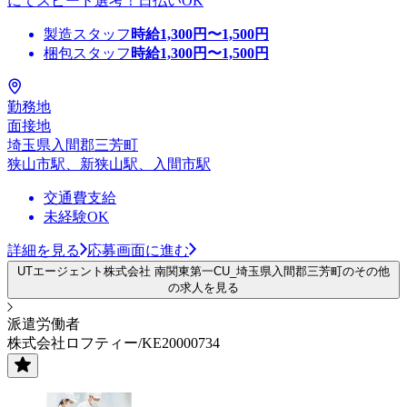
にてスピード選考！日払いOK
製造スタッフ
時給
1,300
円〜
1,500
円
梱包スタッフ
時給
1,300
円〜
1,500
円
勤務地
面接地
埼玉県入間郡三芳町
狭山市駅、新狭山駅、入間市駅
交通費支給
未経験OK
詳細を見る
応募画面に進む
UTエージェント株式会社 南関東第一CU_埼玉県入間郡三芳町のその他
の求人を見る
派遣労働者
株式会社ロフティー/KE20000734