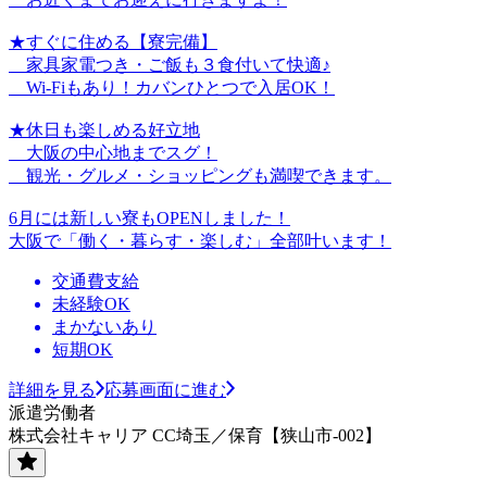
★すぐに住める【寮完備】
家具家電つき・ご飯も３食付いて快適♪
Wi-Fiもあり！カバンひとつで入居OK！
★休日も楽しめる好立地
大阪の中心地までスグ！
観光・グルメ・ショッピングも満喫できます。
6月には新しい寮もOPENしました！
大阪で「働く・暮らす・楽しむ」全部叶います！
交通費支給
未経験OK
まかないあり
短期OK
詳細を見る
応募画面に進む
派遣労働者
株式会社キャリア CC埼玉／保育【狭山市-002】