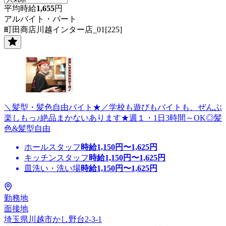
平均時給
1,655
円
アルバイト・パート
町田商店川越インター店_01[225]
＼髪型・髪色自由バイト★／学校も遊びもバイトも、ぜんぶ
楽しもっ♪絶品まかないあります★週１・1日3時間～OK◎髪
色&髪型自由
ホールスタッフ
時給
1,150
円〜
1,625
円
キッチンスタッフ
時給
1,150
円〜
1,625
円
皿洗い・洗い場
時給
1,150
円〜
1,625
円
勤務地
面接地
埼玉県川越市かし野台2-3-1