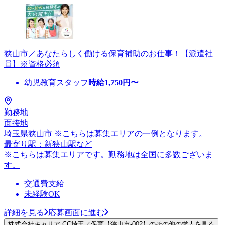
狭山市／あなたらしく働ける保育補助のお仕事！【派遣社
員】※資格必須
幼児教育スタッフ
時給
1,750
円〜
勤務地
面接地
埼玉県狭山市 ※こちらは募集エリアの一例となります。
最寄り駅：新狭山駅など
※こちらは募集エリアです。勤務地は全国に多数ございま
す。
交通費支給
未経験OK
詳細を見る
応募画面に進む
株式会社キャリア CC埼玉／保育【狭山市-002】のその他の求人を見る