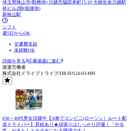
埼玉県狭山市(勤務地) 川越市脇田本町15-10 大樹生命川越駅
前ビル2階(面接地)
新狭山駅
シフト
週5日からOK
交通費支給
未経験OK
詳細を見る
応募画面に進む
派遣労働者
株式会社ドライブトライブ/DR:HJ124-03-MH
#30～40代男女活躍中【3t車でコンビ二(ローソン）ルート配
送ドライバー】昇給あり★頑張りはしっかり評価！「やる
気」がきちんとカタチになる職場です！