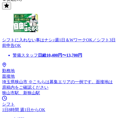
シフトに入れない事はナシ♪週1日＆WワークOK／シフト3日
前申告OK
警備スタッフ
日給
10,400
円〜
13,700
円
勤務地
面接地
埼玉県狭山市 ※こちらは募集エリアの一例です。面接地は
原稿内をご確認ください
狭山市駅、新狭山駅
シフト
1日8時間 週1日からOK