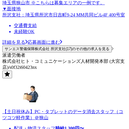
埼玉県狭山市 ※こちらは募集エリアの一例です。
▼面接地
所沢支社：埼玉県所沢市日吉町9-24 MM共同ビル4F 400号室
交通費支給
未経験OK
詳細を見る
応募画面に進む
サンエス警備保障株式会社 所沢支社(17)のその他の求人を見る
派遣労働者
株式会社ヒト・コミュニケーションズ人材開発本部 (大宮支
店)/s0f32i60423nx
【土日祝休み】PC・タブレットのデータ消去スタッフ（コ
ツコツ軽作業）＠狭山
配送・物流スタッフ
時給
1,300
円〜