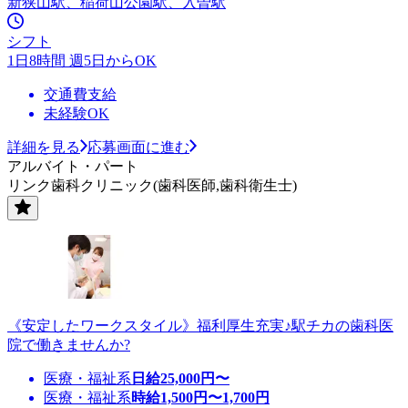
新狭山駅、稲荷山公園駅、入曽駅
シフト
1日8時間 週5日からOK
交通費支給
未経験OK
詳細を見る
応募画面に進む
アルバイト・パート
リンク歯科クリニック(歯科医師,歯科衛生士)
《安定したワークスタイル》福利厚生充実♪駅チカの歯科医
院で働きませんか?
医療・福祉系
日給
25,000
円〜
医療・福祉系
時給
1,500
円〜
1,700
円