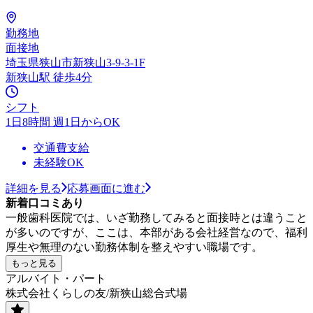
勤務地
面接地
埼玉県狭山市新狭山3-9-3-1F
新狭山駅 徒歩4分
シフト
1日8時間 週1日からOK
交通費支給
未経験OK
詳細を見る
応募画面に進む
新着口コミあり
一般歯科医院では、いざ勤務してみると面接時とは違うこと
が多いのですが、ここは、本部がある会社経営なので、福利
厚生や無理のない勤務体制を整えやすい職場です。
もっと見る
アルバイト・パート
株式会社くらしの友/新狭山総合式場