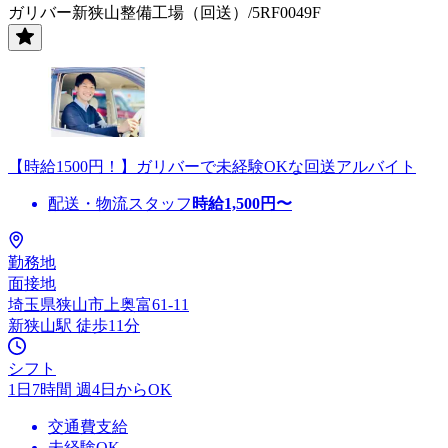
ガリバー新狭山整備工場（回送）/5RF0049F
【時給1500円！】ガリバーで未経験OKな回送アルバイト
配送・物流スタッフ
時給
1,500
円〜
勤務地
面接地
埼玉県狭山市上奥富61-11
新狭山駅 徒歩11分
シフト
1日7時間 週4日からOK
交通費支給
未経験OK