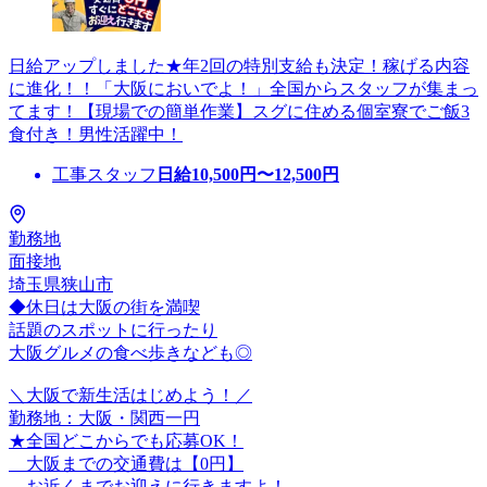
日給アップしました★年2回の特別支給も決定！稼げる内容
に進化！！「大阪においでよ！」全国からスタッフが集まっ
てます！【現場での簡単作業】スグに住める個室寮でご飯3
食付き！男性活躍中！
工事スタッフ
日給
10,500
円〜
12,500
円
勤務地
面接地
埼玉県狭山市
◆休日は大阪の街を満喫
話題のスポットに行ったり
大阪グルメの食べ歩きなども◎
＼大阪で新生活はじめよう！／
勤務地：大阪・関西一円
★全国どこからでも応募OK！
大阪までの交通費は【0円】
お近くまでお迎えに行きますよ！