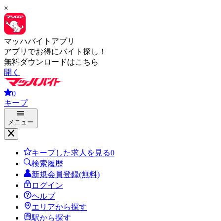
×
マッハバイトアプリ
アプリでお得にバイト探し！
無料ダウンロードはこちら
開く
0
キープ
メニュー
キープした求人を見る
0
検索履歴
新規会員登録(無料)
ログイン
ヘルプ
エリアから探す
駅から探す