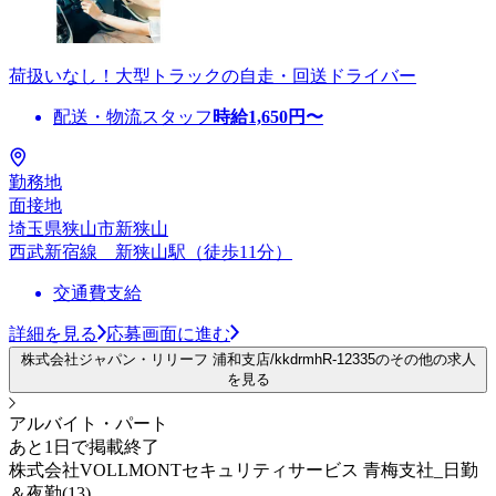
荷扱いなし！大型トラックの自走・回送ドライバー
配送・物流スタッフ
時給
1,650
円〜
勤務地
面接地
埼玉県狭山市新狭山
西武新宿線 新狭山駅（徒歩11分）
交通費支給
詳細を見る
応募画面に進む
株式会社ジャパン・リリーフ 浦和支店/kkdrmhR-12335のその他の求人
を見る
アルバイト・パート
あと1日で掲載終了
株式会社VOLLMONTセキュリティサービス 青梅支社_日勤
＆夜勤(13)