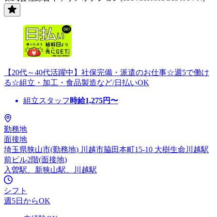
【20代～40代活躍中】社保完備・派遣のお仕事☆週5で働け
る☆組立・加工・食品製造など/日払いOK
組立スタッフ
時給
1,275
円〜
勤務地
面接地
埼玉県狭山市(勤務地) 川越市脇田本町15-10 大樹生命川越駅
前ビル2階(面接地)
入曽駅、新狭山駅、川越駅
シフト
週5日からOK