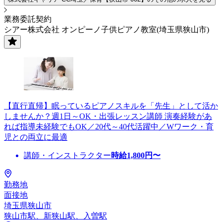
業務委託契約
シアー株式会社 オンピーノ子供ピアノ教室(埼玉県狭山市)
【直行直帰】眠っているピアノスキルを「先生」として活か
しませんか？週1日～OK・出張レッスン講師 演奏経験があ
れば指導未経験でもOK／20代～40代活躍中／Wワーク・育
児との両立に最適
講師・インストラクター
時給
1,800
円〜
勤務地
面接地
埼玉県狭山市
狭山市駅、新狭山駅、入曽駅