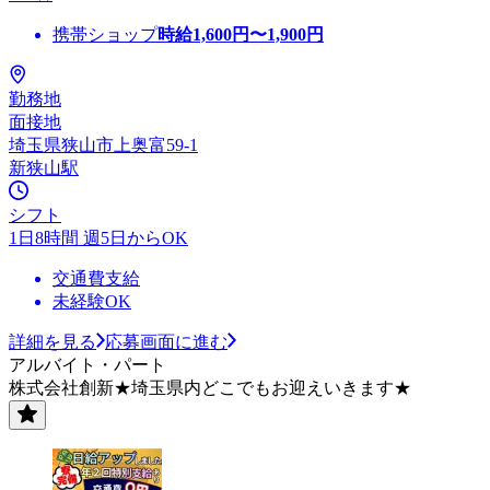
携帯ショップ
時給
1,600
円〜
1,900
円
勤務地
面接地
埼玉県狭山市上奥富59-1
新狭山駅
シフト
1日8時間 週5日からOK
交通費支給
未経験OK
詳細を見る
応募画面に進む
アルバイト・パート
株式会社創新★埼玉県内どこでもお迎えいきます★