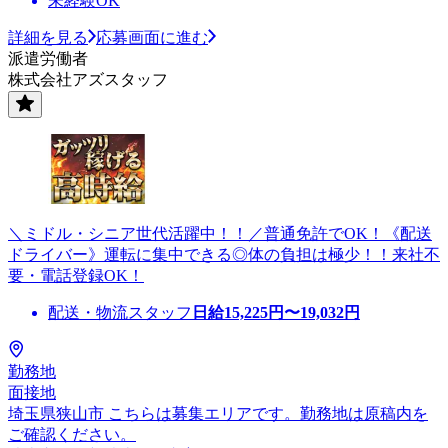
未経験OK
詳細を見る
応募画面に進む
派遣労働者
株式会社アズスタッフ
＼ミドル・シニア世代活躍中！！／普通免許でOK！《配送
ドライバー》運転に集中できる◎体の負担は極少！！来社不
要・電話登録OK！
配送・物流スタッフ
日給
15,225
円〜
19,032
円
勤務地
面接地
埼玉県狭山市 こちらは募集エリアです。勤務地は原稿内を
ご確認ください。