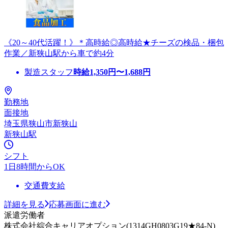
《20～40代活躍！》＊高時給◎高時給★チーズの検品・梱包
作業／新狭山駅から車で約4分
製造スタッフ
時給
1,350
円〜
1,688
円
勤務地
面接地
埼玉県狭山市新狭山
新狭山駅
シフト
1日8時間からOK
交通費支給
詳細を見る
応募画面に進む
派遣労働者
株式会社綜合キャリアオプション(1314GH0803G19★84-N)