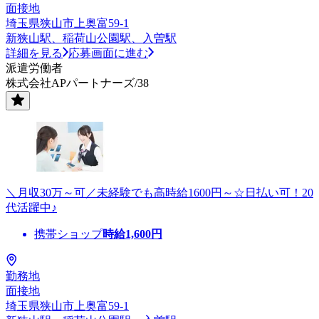
面接地
埼玉県狭山市上奥富59-1
新狭山駅、稲荷山公園駅、入曽駅
詳細を見る
応募画面に進む
派遣労働者
株式会社APパートナーズ/38
＼月収30万～可／未経験でも高時給1600円～☆日払い可！20
代活躍中♪
携帯ショップ
時給
1,600
円
勤務地
面接地
埼玉県狭山市上奥富59-1