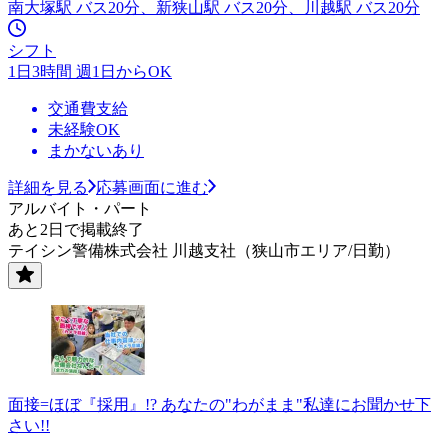
南大塚駅 バス20分、新狭山駅 バス20分、川越駅 バス20分
シフト
1日3時間 週1日からOK
交通費支給
未経験OK
まかないあり
詳細を見る
応募画面に進む
アルバイト・パート
あと2日で掲載終了
テイシン警備株式会社 川越支社（狭山市エリア/日勤）
面接=ほぼ『採用』!? あなたの"わがまま"私達にお聞かせ下
さい!!