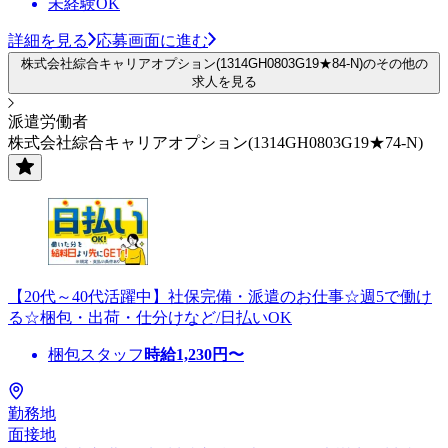
未経験OK
詳細を見る
応募画面に進む
株式会社綜合キャリアオプション(1314GH0803G19★84-N)のその他の
求人を見る
派遣労働者
株式会社綜合キャリアオプション(1314GH0803G19★74-N)
【20代～40代活躍中】社保完備・派遣のお仕事☆週5で働け
る☆梱包・出荷・仕分けなど/日払いOK
梱包スタッフ
時給
1,230
円〜
勤務地
面接地