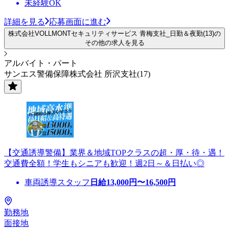
未経験OK
詳細を見る
応募画面に進む
株式会社VOLLMONTセキュリティサービス 青梅支社_日勤＆夜勤(13)の
その他の求人を見る
アルバイト・パート
サンエス警備保障株式会社 所沢支社(17)
【交通誘導警備】業界＆地域TOPクラスの超・厚・待・遇！
交通費全額！学生もシニアも歓迎！週2日～＆日払い◎
車両誘導スタッフ
日給
13,000
円〜
16,500
円
勤務地
面接地