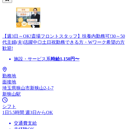
【週3日～OK!斎場フロントスタッフ】扶養内勤務可!30～50
代主婦(夫)活躍中◎土日祝勤務できる方・Wワーク希望の方
歓迎!
施設・サービス系
時給
1,150
円〜
勤務地
面接地
埼玉県狭山市新狭山2-1-7
新狭山駅
シフト
1日5.5時間 週3日からOK
交通費支給