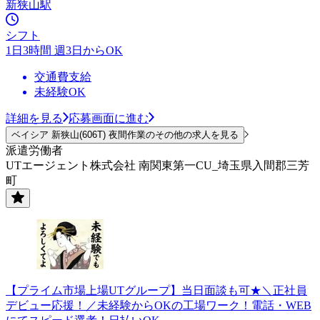
新狭山駅
シフト
1日3時間 週3日からOK
交通費支給
未経験OK
詳細を見る
応募画面に進む
ベイシア 新狭山(606T) 夜間作業のその他の求人を見る
派遣労働者
UTエージェント株式会社 南関東第一CU_埼玉県入間郡三芳
町
【プライム市場上場UTグループ】当日面談も可★＼正社員
デビュー応援！／未経験からOKの工場ワーク！電話・WEB