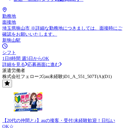
勤務地
面接地
埼玉県狭山市 ※詳細な勤務地につきましては、面接時にご
確認をお願いいたします。
新狭山駅
シフト
1日8時間 週5日からOK
詳細を見る
応募画面に進む
派遣労働者
株式会社フェローズ(au未経験)D1_A_551_507T(A)(D1)
【20代の仲間と♪】auの接客・受付/未経験歓迎！日払い
OK☆