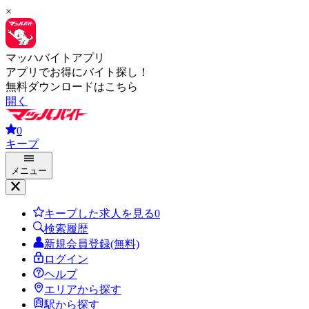
×
マッハバイトアプリ
アプリでお得にバイト探し！
無料ダウンロードはこちら
開く
0
キープ
メニュー
キープした求人を見る
0
検索履歴
新規会員登録(無料)
ログイン
ヘルプ
エリアから探す
駅から探す