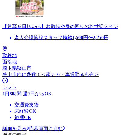
【急募＆日払いok】お散歩や身の回りのお世話メイン
老人介護施設スタッフ
時給
1,500
円〜
2,250
円
勤務地
面接地
埼玉県狭山市
狭山市内に多数！＜駅チカ・車通勤okも有＞
シフト
1日8時間 週5日からOK
交通費支給
未経験OK
短期OK
詳細を見る
応募画面に進む
派遣労働者