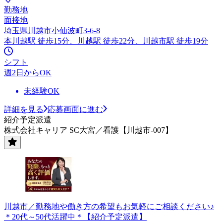
勤務地
面接地
埼玉県川越市小仙波町3-6-8
本川越駅 徒歩15分、川越駅 徒歩22分、川越市駅 徒歩19分
シフト
週2日からOK
未経験OK
詳細を見る
応募画面に進む
紹介予定派遣
株式会社キャリア SC大宮／看護【川越市-007】
川越市／勤務地や働き方の希望もお気軽にご相談ください♪
＊20代～50代活躍中＊【紹介予定派遣】