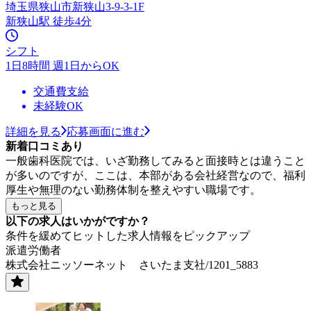
埼玉県狭山市新狭山3-9-3-1F
新狭山駅 徒歩4分
シフト
1日8時間 週1日からOK
交通費支給
未経験OK
詳細を見る
応募画面に進む
新着口コミあり
一般歯科医院では、いざ勤務してみると面接時とは違うこと
が多いのですが、ここは、本部がある会社経営なので、福利
厚生や無理のない勤務体制を整えやすい職場です。
もっと見る
以下の求人はいかがですか？
条件を緩めてヒットした求人情報をピックアップ
派遣労働者
株式会社ニッソーネット さいたま支社/1201_5883