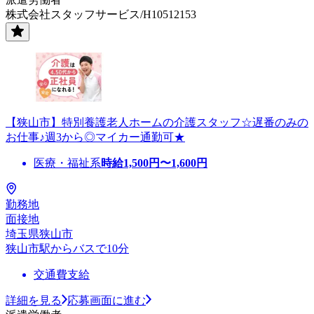
株式会社スタッフサービス/H10512153
【狭山市】特別養護老人ホームの介護スタッフ☆遅番のみの
お仕事♪週3から◎マイカー通勤可★
医療・福祉系
時給
1,500
円〜
1,600
円
勤務地
面接地
埼玉県狭山市
狭山市駅からバスで10分
交通費支給
詳細を見る
応募画面に進む