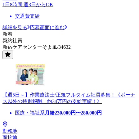
1日8時間 週3日からOK
交通費支給
詳細を見る
応募画面に進む
新着
契約社員
新宿ケアセンターそよ風/34632
【週5日～】作業療法士/正規フルタイム社員募集！《ボーナ
ス以外の特別報酬、約34万円の支給実績！》
医療・福祉系
月給
230,000
円〜
280,000
円
勤務地
面接地