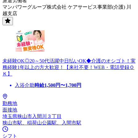
派遣労働者
マンパワーグループ株式会社 ケアサービス事業部(介護) 川
越支店
未経験OK◎20～50代活躍中日払いOK◆介護のオシゴト！実
務経験1年以上の方大歓迎！【来社不要！WEB・電話登録Ｏ
Ｋ】
入浴介助
時給
1,500
円〜
1,700
円
勤務地
面接地
埼玉県狭山市入間川３丁目
狭山市駅、稲荷山公園駅、入間市駅
シフト