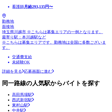
看護師
月給
293,135
円〜
勤務地
面接地
埼玉県川越市 ※こちらは募集エリアの一例となります。
最寄り駅：本川越駅など
※こちらは募集エリアです。勤務地は全国に多数ございま
す。
交通費支給
未経験OK
詳細を見る
応募画面に進む
同一路線の人気駅からバイトを探す
高田馬場駅
西武新宿駅
東村山駅
中井駅