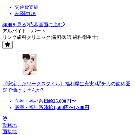
交通費支給
未経験OK
詳細を見る
応募画面に進む
アルバイト・パート
リンク歯科クリニック(歯科医師,歯科衛生士)
《安定したワークスタイル》福利厚生充実♪駅チカの歯科医
院で働きませんか?
医療・福祉系
日給
25,000
円〜
医療・福祉系
時給
1,500
円〜
1,700
円
勤務地
面接地