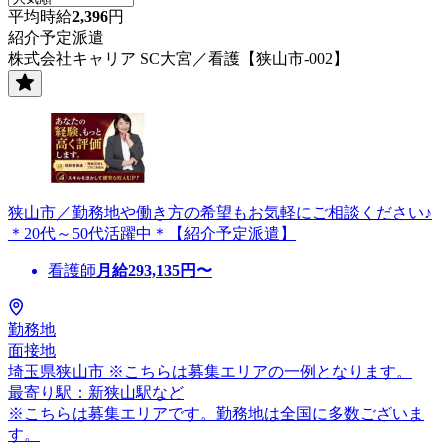
平均時給
2,396
円
紹介予定派遣
株式会社キャリア SC大宮／看護【狭山市-002】
狭山市／勤務地や働き方の希望もお気軽にご相談ください♪
＊20代～50代活躍中＊【紹介予定派遣】
看護師
月給
293,135
円〜
勤務地
面接地
埼玉県狭山市 ※こちらは募集エリアの一例となります。
最寄り駅：新狭山駅など
※こちらは募集エリアです。勤務地は全国に多数ございま
す。