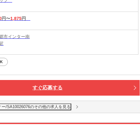
タッフ
0
円〜
1,875
円
郷市インター南
駅
K
すぐ応募する
/SA10026076のその他の求人を見る