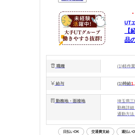
UT
【
品
職種
(1)軽
給与
(1)時給
1
勤務地・面接地
埼玉県三
勤務詳細
通勤方法
最寄り駅
※構内の
日払いOK
交通費支給
週払いO