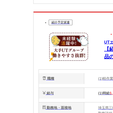
紹介予定派遣
UT
【
品
職種
(1)軽
給与
(1)時給
1
勤務地・面接地
埼玉県三