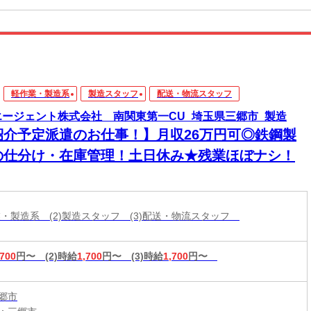
軽作業・製造系
製造スタッフ
配送・物流スタッフ
エージェント株式会社 南関東第一CU_埼玉県三郷市_製造
紹介予定派遣のお仕事！】月収26万円可◎鉄鋼製
の仕分け・在庫管理！土日休み★残業ほぼナシ！
作業・製造系 (2)製造スタッフ (3)配送・物流スタッフ
,700
円〜
(2)時給
1,700
円〜
(3)時給
1,700
円〜
郷市