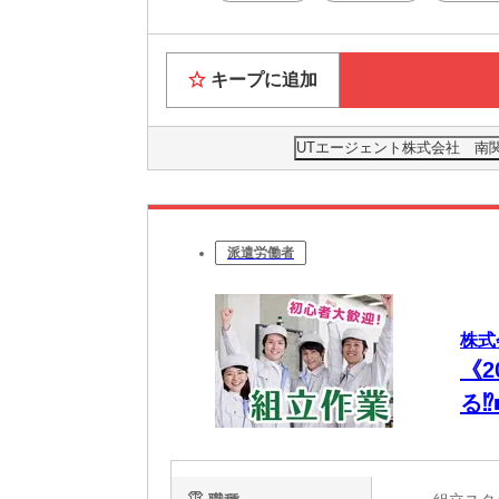
キープに追加
UTエージェント株式会社 南
派遣労働者
株式
《
る⁉
の