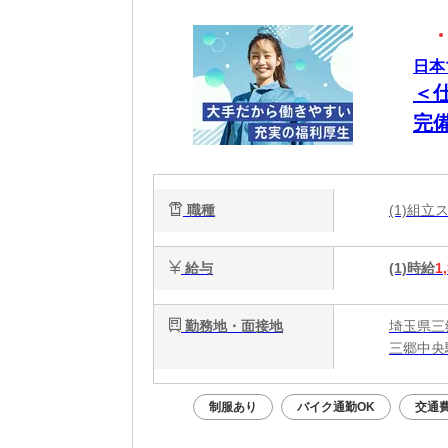
日本
＜
完
職種
(1)組
給与
(1)時給
1
勤務地・面接地
埼玉県三
三郷中央
制服あり
バイク通勤OK
交通