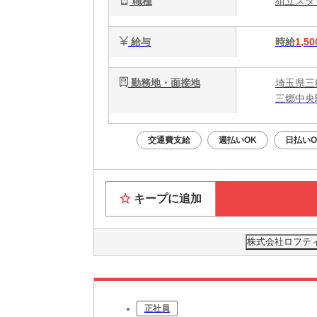
職種
組立ス
給与
時給
1,50
勤務地・面接地
埼玉県三
三郷中央
交通費支給
週払いOK
日払いO
キープに追加
株式会社ロフティー
正社員