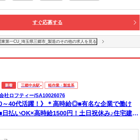
すぐ応募する
関東第一CU_埼玉県三郷市_製造のその他の求人を見る
新着
三郷中央駅
軽作業・製造系
会社ロフティー/SA10026076
20～40代活躍！》＊高時給◎■有名な企業で働け
■日払いOK×高時給1500円！土日祝休み♪住宅建材
組立・仕分け