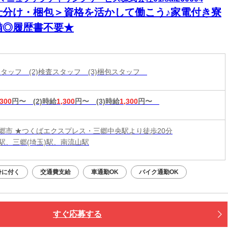
仕分け・梱包＞資格を活かして働こう♪家電付き寮
備◎履歴書不要★
立スタッフ (2)検査スタッフ (3)梱包スタッフ
,300
円〜
(2)時給
1,300
円〜
(3)時給
1,300
円〜
郷市 ★つくばエクスプレス・三郷中央駅より徒歩20分
駅、三郷(埼玉)駅、南流山駅
身に付く
交通費支給
車通勤OK
バイク通勤OK
すぐ応募する