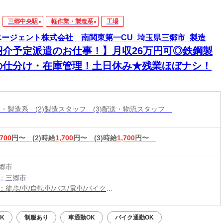
三郷中央駅
軽作業・製造系
工場
エージェント株式会社 南関東第一CU_埼玉県三郷市_製造
紹介予定派遣のお仕事！】月収26万円可◎鉄鋼製
の仕分け・在庫管理！土日休み★残業ほぼナシ！
作業・製造系 (2)製造スタッフ (3)配送・物流スタッフ
,700
円〜
(2)時給
1,700
円〜
(3)時給
1,700
円〜
郷市
：三郷市
：徒歩/車/自転車/バス/電車/バイク
：三郷中央駅から徒歩20分、車6分
（無料）駐車場利用OK
K
制服あり
車通勤OK
バイク通勤OK