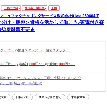
三郷中央駅
軽作業・製造系
工場
マニュファクチャリングサービス株式会社01/sai260604-T
仕分け・梱包＞資格を活かして働こう♪家電付き寮
備◎履歴書不要★
立スタッフ (2)検査スタッフ (3)梱包スタッフ
,300
円〜
(2)時給
1,300
円〜
(3)時給
1,300
円〜
郷市 ★つくばエクスプレス・三郷中央駅より徒歩20分
駅、三郷(埼玉)駅、南流山駅
費支給
日払いOK
スキルが身に付く
未経験歓迎