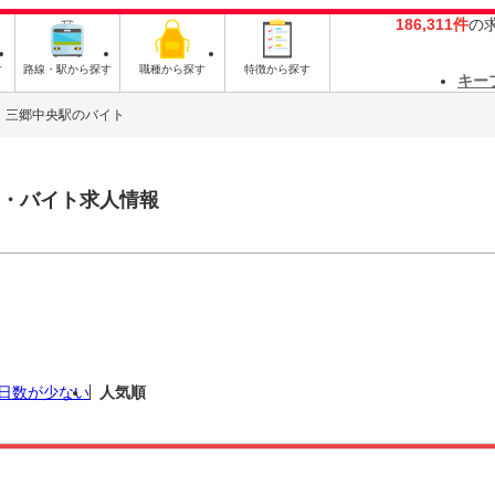
186,311件
の
す
路線・駅から探す
職種から探す
特徴から探す
キー
三郷中央駅のバイト
・バイト求人情報
日数が少ない
人気順