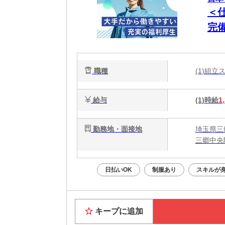
＜
完
職種
(1)組
給与
(1)時給
1
勤務地・面接地
埼玉県三
三郷中央
日払いOK
制服あり
スキルが
キープに追加