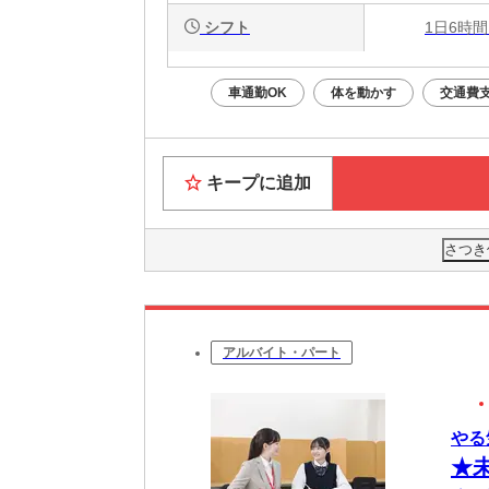
シフト
1日6時間
車通勤OK
体を動かす
交通費
キープに追加
さつき
アルバイト・パート
やる
★