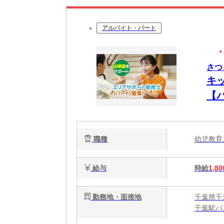
アルバイト・パート
さつ
キ
【
職種
幼児教
給与
時給
1,80
勤務地・面接地
千葉県千葉
千葉駅バ