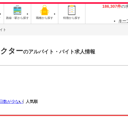
186,307件
の
す
路線・駅から探す
職種から探す
特徴から探す
キー
イト
ラクター
のアルバイト・バイト求人情報
日数が少ない
人気順