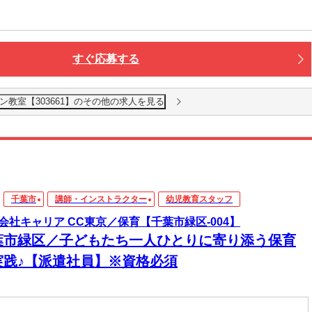
すぐ応募する
ン教室【303661】のその他の求人を見る
千葉市
講師・インストラクター
幼児教育スタッフ
会社キャリア CC東京／保育【千葉市緑区-004】
葉市緑区／子どもたち一人ひとりに寄り添う保育
実践♪【派遣社員】※資格必須