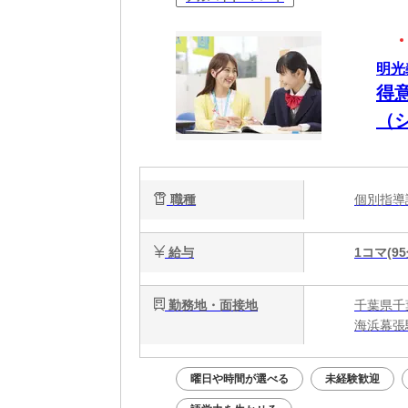
明光
得
（
職種
個別指
給与
1コマ(95
勤務地・面接地
千葉県千葉
海浜幕張
曜日や時間が選べる
未経験歓迎