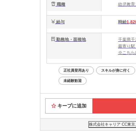
職種
幼児教
給与
時給
1,82
勤務地・面接地
千葉県千
最寄り駅
※こちら
正社員登用あり
スキルが身に付く
未経験歓迎
キープに追加
株式会社キャリア CC東京