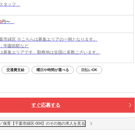
育スタッフ
0
円〜
葉市緑区 ※こちらは募集エリアの一例となります。
：学園前駅など
は募集エリアです。勤務地は全国に多数ございます。
交通費支給
曜日や時間が選べる
日払いOK
すぐ応募する
／保育【千葉市緑区-004】のその他の求人を見る