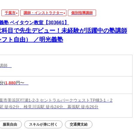
千葉市
講師・インストラクター
個別指導講師
義塾 ベイタウン教室【303661】
意科目で先生デビュー！未経験が活躍中の塾講師
シフト自由） ／明光義塾
導講師
分)
1,880
円〜
市美浜区打瀬1-2-3 セントラルパークウェストTP棟3-1・2
駅 徒歩2分、検見川浜駅 徒歩24分、幕張駅 徒歩26分
服装自由
スキルが身に付く
交通費支給