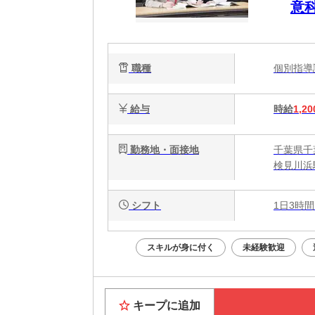
意科
職種
個別指
給与
時給
1,20
勤務地・面接地
千葉県千葉
検見川浜
シフト
1日3時間
スキルが身に付く
未経験歓迎
キープに追加