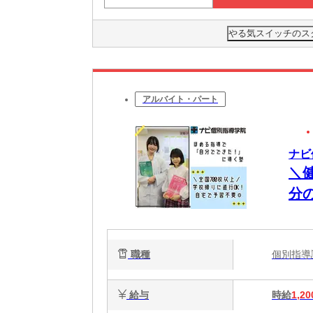
やる気スイッチのス
アルバイト・パート
ナビ
＼
分
職種
個別指
給与
時給
1,20