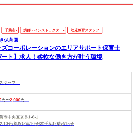
千葉市
講師・インストラクター
幼児教育スタッフ
き保育園
ッズコーポレーションのエリアサポート保育士
パート】求人！柔軟な働き方が叶う環境
育スタッフ
0
円〜
2,000
円
市中央区亥鼻1-8-1
ス10分/都賀駅車10分/本千葉駅徒歩15分