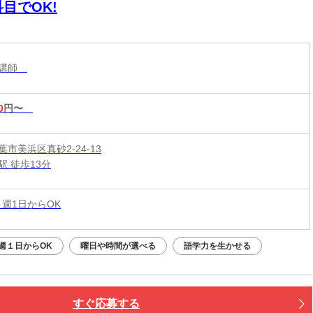
目でOK!
導講師
0
円〜
市美浜区真砂2-24-13
駅 徒歩13分
 週1日からOK
週１日からOK
曜日や時間が選べる
語学力を生かせる
すぐ応募する