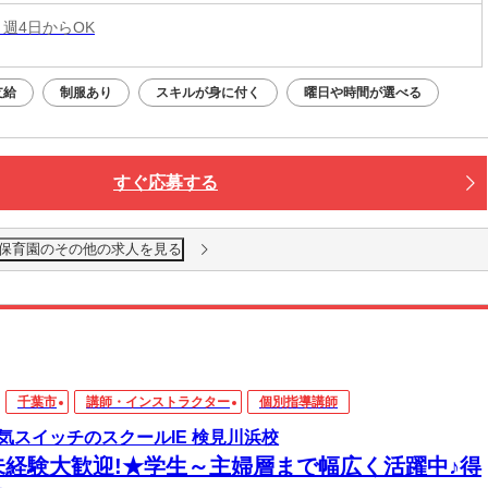
 週4日からOK
支給
制服あり
スキルが身に付く
曜日や時間が選べる
すぐ応募する
保育園のその他の求人を見る
千葉市
講師・インストラクター
個別指導講師
気スイッチのスクールIE 検見川浜校
未経験大歓迎!★学生～主婦層まで幅広く活躍中♪得