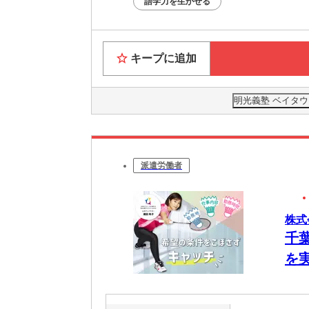
語学力を生かせる
キープに追加
明光義塾 ベイタウ
派遣労働者
株式
千
を