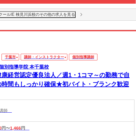
クールIE 検見川浜校のその他の求人を見る
千葉市
講師・インストラクター
個別指導講師
個別指導学院 本千葉校
健康経営認定優良法人／週1・1コマ～の勤務で自
の時間もしっかり確保★初バイト・ブランク歓迎
導講師
0
円〜
1,466
円