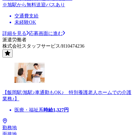
※旭駅から無料送迎バスあり
交通費支給
未経験OK
詳細を見る
応募画面に進む
派遣労働者
株式会社スタッフサービス/H10474236
【飯岡駅/旭駅♪車通勤もOK♪ 特別養護老人ホームでの介護
業務♪】
医療・福祉系
時給
1,327
円
勤務地
面接地