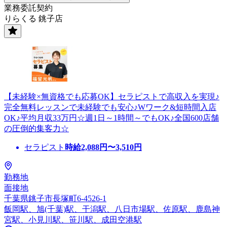
業務委託契約
りらくる 銚子店
【未経験×無資格でも応募OK】セラピストで高収入を実現♪
完全無料レッスンで未経験でも安心♪Wワーク&短時間入店
OK♪平均月収33万円☆週1日～1時間～でもOK♪全国600店舗
の圧倒的集客力☆
セラピスト
時給
2,088
円〜
3,510
円
勤務地
面接地
千葉県銚子市長塚町6-4526-1
飯岡駅、旭(千葉)駅、干潟駅、八日市場駅、佐原駅、鹿島神
宮駅、小見川駅、笹川駅、成田空港駅