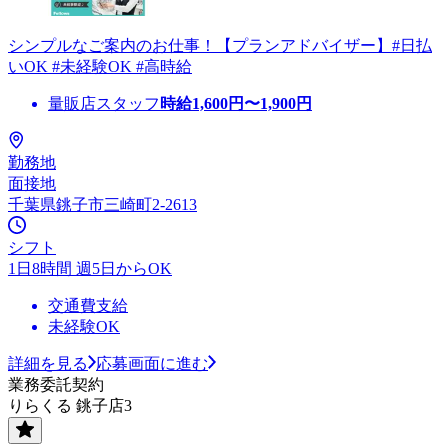
シンプルなご案内のお仕事！【プランアドバイザー】#日払
いOK #未経験OK #高時給
量販店スタッフ
時給
1,600
円〜
1,900
円
勤務地
面接地
千葉県銚子市三崎町2-2613
シフト
1日8時間 週5日からOK
交通費支給
未経験OK
詳細を見る
応募画面に進む
業務委託契約
りらくる 銚子店3