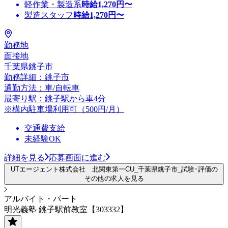
軽作業・製造系
時給
1,270
円〜
製造スタッフ
時給
1,270
円〜
勤務地
面接地
千葉県銚子市
勤務詳細：銚子市
通勤方法：車/自転車
最寄り駅：銚子駅から車4分
※構内駐車場利用可（500円/月）
交通費支給
未経験OK
詳細を見る
応募画面に進む
UTエージェント株式会社 北関東第一CU_千葉県銚子市_試験･評価の
その他の求人を見る
アルバイト・パート
明光義塾 銚子駅前教室【303332】