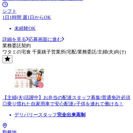
シフト
1日1時間 週1日からOK
未経験OK
詳細を見る
応募画面に進む
業務委託契約
ワタミの宅食 千葉銚子営業所(宅配/業務委託/主婦(夫)向け)
【主婦(夫)活躍中】お弁当の配達スタッフ募集!普通免許必須
◎乗り慣れた自家用車で安心配達♪子供を連れて働ける！
デリバリースタッフ
完全出来高制
勤務地