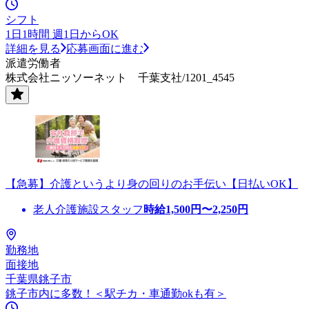
シフト
1日1時間 週1日からOK
詳細を見る
応募画面に進む
派遣労働者
株式会社ニッソーネット 千葉支社/1201_4545
【急募】介護というより身の回りのお手伝い【日払いOK】
老人介護施設スタッフ
時給
1,500
円〜
2,250
円
勤務地
面接地
千葉県銚子市
銚子市内に多数！＜駅チカ・車通勤okも有＞