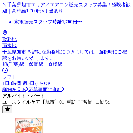
＼千葉県旭市エリア／エアコン販売スタッフ募集！経験者歓
迎｜高時給1,700円×手当あり
家電販売スタッフ
時給
1,700
円〜
勤務地
面接地
千葉県旭市 ※詳細な勤務地につきましては、面接時にご確
認をお願いいたします。
旭(千葉)駅、飯岡駅、倉橋駅
シフト
1日8時間 週5日からOK
詳細を見る
応募画面に進む
アルバイト・パート
ユースタイルケア【旭市】01_重訪_非常勤_日勤/Ja