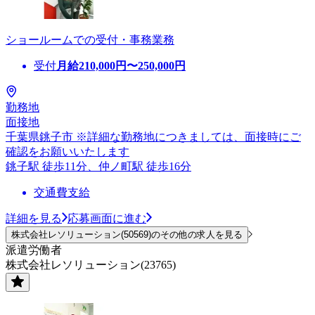
ショールームでの受付・事務業務
受付
月給
210,000
円〜
250,000
円
勤務地
面接地
千葉県銚子市 ※詳細な勤務地につきましては、面接時にご
確認をお願いいたします
銚子駅 徒歩11分、仲ノ町駅 徒歩16分
交通費支給
詳細を見る
応募画面に進む
株式会社レソリューション(50569)のその他の求人を見る
派遣労働者
株式会社レソリューション(23765)