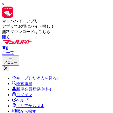
×
マッハバイトアプリ
アプリでお得にバイト探し！
無料ダウンロードはこちら
開く
0
キープ
メニュー
キープした求人を見る
0
検索履歴
新規会員登録(無料)
ログイン
ヘルプ
エリアから探す
駅から探す