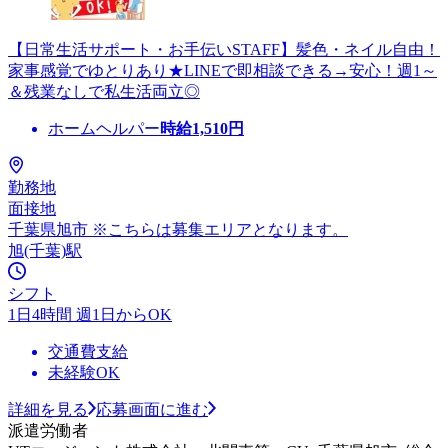
【日常生活サポート・お手伝いSTAFF】髪色・ネイル自由！
家事感覚でゆとりあり★LINEで即相談できる→安心！週1～
＆残業なしで私生活両立◎
ホームヘルパー
時給
1,510
円
勤務地
面接地
千葉県旭市 ※こちらは募集エリアとなります。
旭(千葉)駅
シフト
1日4時間 週1日からOK
交通費支給
未経験OK
詳細を見る
応募画面に進む
派遣労働者