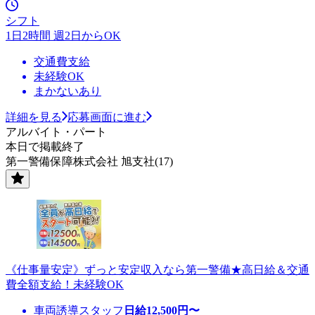
シフト
1日2時間 週2日からOK
交通費支給
未経験OK
まかないあり
詳細を見る
応募画面に進む
アルバイト・パート
本日で掲載終了
第一警備保障株式会社 旭支社(17)
《仕事量安定》ずっと安定収入なら第一警備★高日給＆交通
費全額支給！未経験OK
車両誘導スタッフ
日給
12,500
円〜