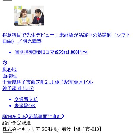
得意科目で先生デビュー！未経験が活躍中の塾講師（シフト
自由） ／明光義塾
個別指導講師
1コマ(95分)
1,880
円〜
勤務地
面接地
千葉県銚子市西芝町2-11 銚子駅前鈴木ビル
銚子駅 徒歩8分
交通費支給
未経験OK
詳細を見る
応募画面に進む
紹介予定派遣
株式会社キャリア SC船橋／看護【銚子市-013】