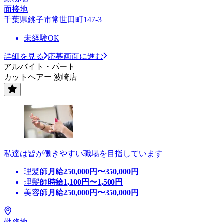
面接地
千葉県銚子市常世田町147-3
未経験OK
詳細を見る
応募画面に進む
アルバイト・パート
カットヘアー 波崎店
私達は皆が働きやすい職場を目指しています
理髪師
月給
250,000
円〜
350,000
円
理髪師
時給
1,100
円〜
1,500
円
美容師
月給
250,000
円〜
350,000
円
勤務地