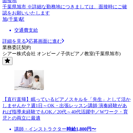
面接地
千葉県旭市 ※詳細な勤務地につきましては、面接時にご確
認をお願いいたします
旭(千葉)駅
交通費支給
詳細を見る
応募画面に進む
業務委託契約
シアー株式会社 オンピーノ子供ピアノ教室(千葉県旭市)
【直行直帰】眠っているピアノスキルを「先生」として活か
しませんか？週1日～OK・出張レッスン講師 演奏経験があ
れば指導未経験でもOK／20代～40代活躍中／Wワーク・育
児との両立に最適
講師・インストラクター
時給
1,800
円〜