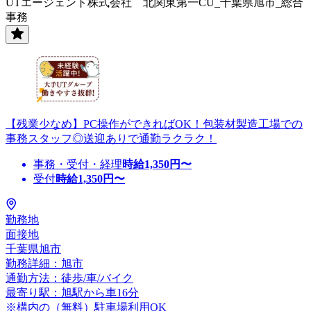
UTエージェント株式会社 北関東第一CU_千葉県旭市_総合
事務
【残業少なめ】PC操作ができればOK！包装材製造工場での
事務スタッフ◎送迎ありで通勤ラクラク！
事務・受付・経理
時給
1,350
円〜
受付
時給
1,350
円〜
勤務地
面接地
千葉県旭市
勤務詳細：旭市
通勤方法：徒歩/車/バイク
最寄り駅：旭駅から車16分
※構内の（無料）駐車場利用OK