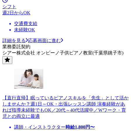
シフト
週2日からOK
交通費支給
未経験OK
詳細を見る
応募画面に進む
業務委託契約
シアー株式会社 オンピーノ子供ピアノ教室(千葉県銚子市)
【直行直帰】眠っているピアノスキルを「先生」として活か
しませんか？週1日～OK・出張レッスン講師 演奏経験があ
れば指導未経験でもOK／20代～40代活躍中／Wワーク・育
児との両立に最適
講師・インストラクター
時給
1,800
円〜