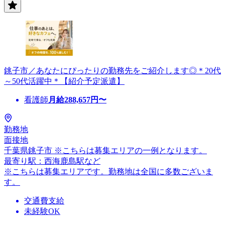
銚子市／あなたにぴったりの勤務先をご紹介します◎＊20代
～50代活躍中＊【紹介予定派遣】
看護師
月給
288,657
円〜
勤務地
面接地
千葉県銚子市 ※こちらは募集エリアの一例となります。
最寄り駅：西海鹿島駅など
※こちらは募集エリアです。勤務地は全国に多数ございま
す。
交通費支給
未経験OK