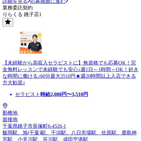
詳細を見る
応募画面に進む
業務委託契約
りらくる 銚子店1
【未経験から高収入セラピストに】無資格でも応募OK！完
全無料レッスンで未経験でも安心♪週1日～1時間～OK！好き
な時間に働ける♪60分最大3510円★週20時間以上入店できる
方大歓迎♪
セラピスト
時給
2,088
円〜
3,510
円
勤務地
面接地
千葉県銚子市長塚町6-4526-1
飯岡駅、旭(千葉)駅、干潟駅、八日市場駅、佐原駅、鹿島神
宮駅、小見川駅、笹川駅、成田空港駅