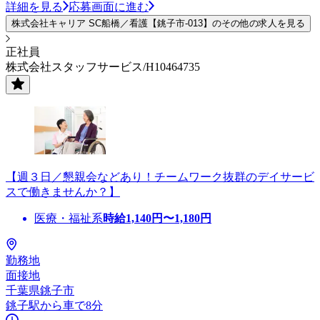
詳細を見る
応募画面に進む
株式会社キャリア SC船橋／看護【銚子市-013】のその他の求人を見る
正社員
株式会社スタッフサービス/H10464735
【週３日／懇親会などあり！チームワーク抜群のデイサービ
スで働きませんか？】
医療・福祉系
時給
1,140
円〜
1,180
円
勤務地
面接地
千葉県銚子市
銚子駅から車で8分