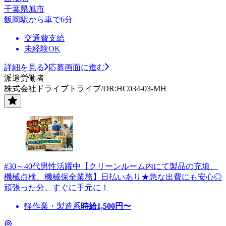
千葉県旭市
飯岡駅から車で6分
交通費支給
未経験OK
詳細を見る
応募画面に進む
派遣労働者
株式会社ドライブトライブ/DR:HC034-03-MH
#30～40代男性活躍中【クリーンルーム内にて製品の充填、
機械点検、機械保全業務】日払いあり★急な出費にも安心◎
頑張った分、すぐに手元に！
軽作業・製造系
時給
1,500
円〜