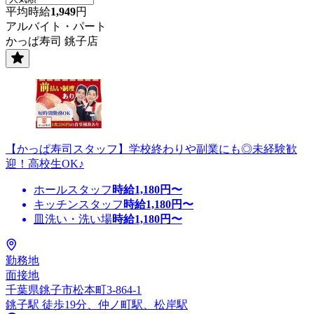
平均時給
1,949
円
アルバイト・パート
かっぱ寿司 銚子店
【かっぱ寿司スタッフ】学校終わりや副業にも◎未経験歓
迎！高校生OK♪
ホールスタッフ
時給
1,180
円〜
キッチンスタッフ
時給
1,180
円〜
皿洗い・洗い場
時給
1,180
円〜
勤務地
面接地
千葉県銚子市松本町3-864-1
銚子駅 徒歩19分、仲ノ町駅、松岸駅