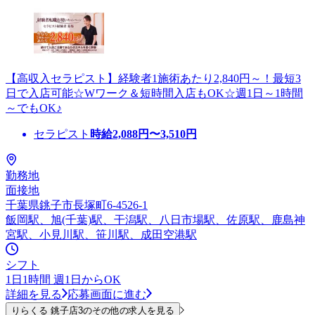
【高収入セラピスト】経験者1施術あたり2,840円～！最短3
日で入店可能☆Wワーク＆短時間入店もOK☆週1日～1時間
～でもOK♪
セラピスト
時給
2,088
円〜
3,510
円
勤務地
面接地
千葉県銚子市長塚町6-4526-1
飯岡駅、旭(千葉)駅、干潟駅、八日市場駅、佐原駅、鹿島神
宮駅、小見川駅、笹川駅、成田空港駅
シフト
1日1時間 週1日からOK
詳細を見る
応募画面に進む
りらくる 銚子店3のその他の求人を見る