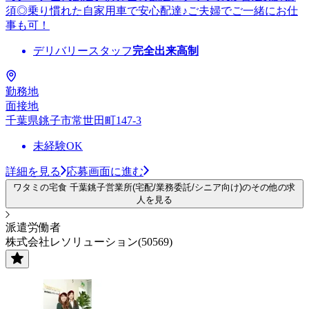
須◎乗り慣れた自家用車で安心配達♪ご夫婦でご一緒にお仕
事も可！
デリバリースタッフ
完全出来高制
勤務地
面接地
千葉県銚子市常世田町147-3
未経験OK
詳細を見る
応募画面に進む
ワタミの宅食 千葉銚子営業所(宅配/業務委託/シニア向け)のその他の求
人を見る
派遣労働者
株式会社レソリューション(50569)