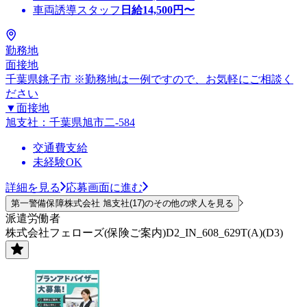
車両誘導スタッフ
日給
14,500
円〜
勤務地
面接地
千葉県銚子市 ※勤務地は一例ですので、お気軽にご相談く
ださい
▼面接地
旭支社：千葉県旭市二-584
交通費支給
未経験OK
詳細を見る
応募画面に進む
第一警備保障株式会社 旭支社(17)のその他の求人を見る
派遣労働者
株式会社フェローズ(保険ご案内)D2_IN_608_629T(A)(D3)