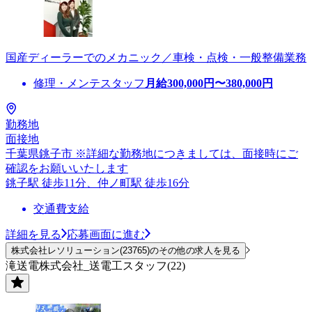
国産ディーラーでのメカニック／車検・点検・一般整備業務
修理・メンテスタッフ
月給
300,000
円〜
380,000
円
勤務地
面接地
千葉県銚子市 ※詳細な勤務地につきましては、面接時にご
確認をお願いいたします
銚子駅 徒歩11分、仲ノ町駅 徒歩16分
交通費支給
詳細を見る
応募画面に進む
株式会社レソリューション(23765)のその他の求人を見る
滝送電株式会社_送電工スタッフ(22)