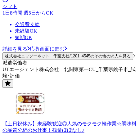
シフト
1日8時間 週5日からOK
交通費支給
未経験OK
短期OK
詳細を見る
応募画面に進む
株式会社ニッソーネット 千葉支社/1201_4545のその他の求人を見る
派遣労働者
UTエージェント株式会社 北関東第一CU_千葉県銚子市_試
験･評価
【土日祝休み】未経験歓迎◎人気のモクモク軽作業☆調味料
の品質分析のお仕事！残業ほぼなし♪