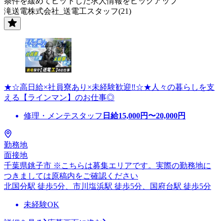
条件を緩めてヒットした求人情報をピックアップ
滝送電株式会社_送電工スタッフ(21)
★☆高日給×社員寮あり×未経験歓迎‼☆★人々の暮らしを支
える【ラインマン】のお仕事◎
修理・メンテスタッフ
日給
15,000
円〜
20,000
円
勤務地
面接地
千葉県銚子市 ※こちらは募集エリアです。実際の勤務地に
つきましては原稿内をご確認ください
北国分駅 徒歩5分、市川塩浜駅 徒歩5分、国府台駅 徒歩5分
未経験OK