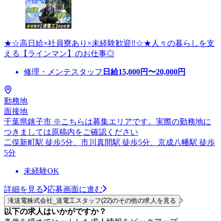
★☆高日給×社員寮あり×未経験歓迎‼☆★人々の暮らしを支
える【ラインマン】のお仕事◎
修理・メンテスタッフ
日給
15,000
円〜
20,000
円
勤務地
面接地
千葉県銚子市 ※こちらは募集エリアです。実際の勤務地に
つきましては原稿内をご確認ください
二俣新町駅 徒歩5分、市川真間駅 徒歩5分、京成八幡駅 徒歩
5分
未経験OK
詳細を見る
応募画面に進む
滝送電株式会社_送電工スタッフ(22)のその他の求人を見る
以下の求人はいかがですか？