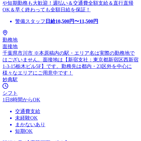
や短期勤務も大歓迎！週払い＆交通費全額支給＆直行直帰
OK＆早く終わっても全額日給を保証！
警備スタッフ
日給
10,500
円〜
11,500
円
勤務地
面接地
千葉県市川市 ※本原稿内の駅・エリア名は実際の勤務地で
はございません。面接地は【新宿支社：東京都新宿区西新宿
1-3-15栃木ビル5F】です。勤務先は都内・23区外を中心に
様々なエリアにご用意中です！
妙典駅
シフト
1日8時間からOK
交通費支給
未経験OK
まかないあり
短期OK