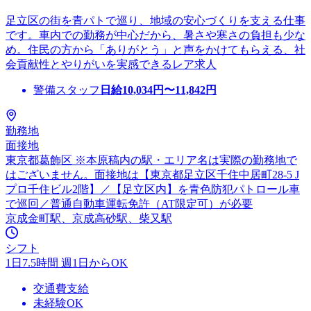
足立区の街を青パトで巡り、地域の安心づくりを支える仕事
です。車内での勤務が中心だから、暑さや寒さの負担も少な
め。住民の方から「ありがとう」と声をかけてもらえる、社
会貢献性とやりがいを実感できるレア求人
警備スタッフ
日給
10,034
円〜
11,842
円
勤務地
面接地
東京都葛飾区 ※本原稿内の駅・エリア名は実際の勤務地で
はございません。面接地は【東京都足立区千住中居町28-5 J
プロ千住ビル2階】／【足立区内】を青色防犯パトロール車
で巡回／普通自動車運転免許（AT限定可）が必要
京成金町駅、京成高砂駅、柴又駅
シフト
1日7.5時間 週1日からOK
交通費支給
未経験OK