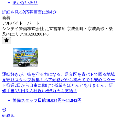
まかないあり
詳細を見る
応募画面に進む
新着
アルバイト・パート
シンテイ警備株式会社 足立営業所 京成金町・京成高砂・柴
又(4)エリア/A3203200148
運転好きが、街を守る力になる。足立区を青パトで回る地域
見守りスタッフ募集！ペア勤務だから初めてでも安心スター
ト◎週2日から自由に働けて残業もほとんどありません。研
修手当3万円＆入社祝い金5万円も支給！
警備スタッフ
日給
10,034
円〜
11,842
円
勤務地