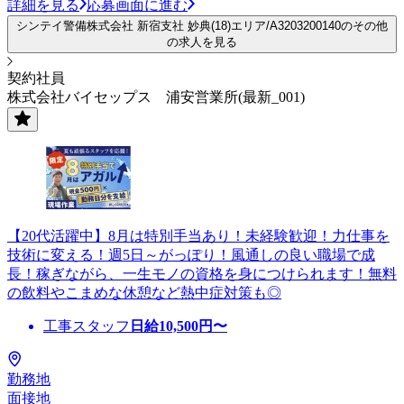
詳細を見る
応募画面に進む
シンテイ警備株式会社 新宿支社 妙典(18)エリア/A3203200140のその他
の求人を見る
契約社員
株式会社バイセップス 浦安営業所(最新_001)
【20代活躍中】8月は特別手当あり！未経験歓迎！力仕事を
技術に変える！週5日～がっぽり！風通しの良い職場で成
長！稼ぎながら、一生モノの資格を身につけられます！無料
の飲料やこまめな休憩など熱中症対策も◎
工事スタッフ
日給
10,500
円〜
勤務地
面接地