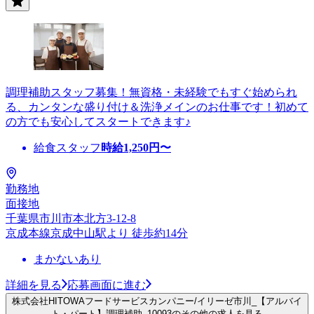
調理補助スタッフ募集！無資格・未経験でもすぐ始められ
る、カンタンな盛り付け＆洗浄メインのお仕事です！初めて
の方でも安心してスタートできます♪
給食スタッフ
時給
1,250
円〜
勤務地
面接地
千葉県市川市本北方3-12-8
京成本線京成中山駅より 徒歩約14分
まかないあり
詳細を見る
応募画面に進む
株式会社HITOWAフードサービスカンパニー/イリーゼ市川_【アルバイ
ト・パート】調理補助_10093のその他の求人を見る