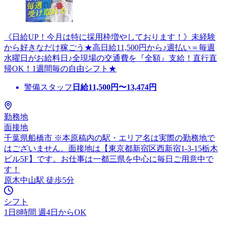
《日給UP！今月は特に採用枠増やしております！》未経験
から好きなだけ稼ごう★高日給11,500円から♪週払い＝毎週
水曜日がお給料日♪全現場の交通費を『全額』支給！直行直
帰OK！1週間毎の自由シフト★
警備スタッフ
日給
11,500
円〜
13,474
円
勤務地
面接地
千葉県船橋市 ※本原稿内の駅・エリア名は実際の勤務地で
はございません。面接地は【東京都新宿区西新宿1-3-15栃木
ビル5F】です。お仕事は一都三県を中心に毎日ご用意中で
す！
原木中山駅 徒歩5分
シフト
1日8時間 週4日からOK