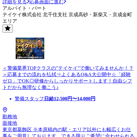
詳細を見る
応募画面に進む
アルバイト・パート
テイケイ株式会社 北千住支社 京成高砂・新柴又・京成金町
エリア
＜警備業界TOPクラスの”テイケイ”で働いてみませんか！？
＞応募までの流れを払拭⇒よくあるQ&A大公開中☆「経験
ゼロ」でOK◎研修からしっかりサポートします！自由シフ
トだから無理なく働こう♪
警備スタッフ
日給
12,500
円〜
14,000
円
勤務地
面接地
東京都葛飾区 ※本原稿内の駅・エリア以外にも幅広くお仕
事をご用意しております。できる限りご希望に合わせられる