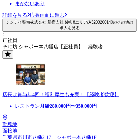
まかないあり
詳細を見る
応募画面に進む
シンテイ警備株式会社 新宿支社 妙典8エリア/A3203200140のその他の
求人を見る
正社員
そじ坊 シャポー本八幡店【正社員】＿経験者
店長は賞与年4回！福利厚生も充実！【経験者歓迎】
レストラン
月給
280,000
円〜
350,000
円
勤務地
面接地
千葉県市川市八幡2-17-1 シャポー本八幡1F