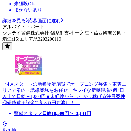
未経験OK
まかないあり
詳細を見る
応募画面に進む
アルバイト・パート
シンテイ警備株式会社 錦糸町支社 一之江・葛西臨海公園・
瑞江(15)エリア/A3203200119
＜4月スタートの新築物流施設でオープニング募集＞東雲エ
リアで案内・誘導業務をお任せ！キレイな新築現場×週4日
以上で日給＋1,000円★未経験からしっかり稼げる注目案件
◎研修費＋祝金で計8万円お渡し！！
警備スタッフ
日給
10,500
円〜
13,141
円
勤務地