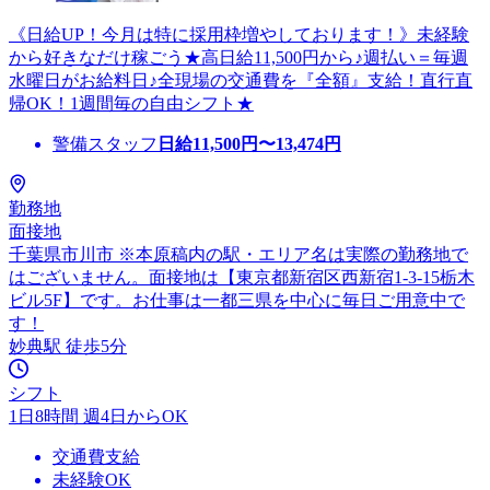
《日給UP！今月は特に採用枠増やしております！》未経験
から好きなだけ稼ごう★高日給11,500円から♪週払い＝毎週
水曜日がお給料日♪全現場の交通費を『全額』支給！直行直
帰OK！1週間毎の自由シフト★
警備スタッフ
日給
11,500
円〜
13,474
円
勤務地
面接地
千葉県市川市 ※本原稿内の駅・エリア名は実際の勤務地で
はございません。面接地は【東京都新宿区西新宿1-3-15栃木
ビル5F】です。お仕事は一都三県を中心に毎日ご用意中で
す！
妙典駅 徒歩5分
シフト
1日8時間 週4日からOK
交通費支給
未経験OK