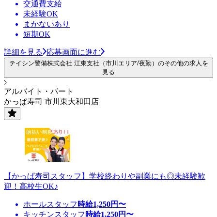
交通費支給
未経験OK
まかないあり
短期OK
詳細を見る
応募画面に進む
テイシン警備株式会社 江東支社（市川エリア/夜勤）のその他の求人を
見る
アルバイト・パート
かっぱ寿司 市川東大和田店
【かっぱ寿司スタッフ】学校終わりや副業にも◎未経験歓
迎！高校生OK♪
ホールスタッフ
時給
1,250
円〜
キッチンスタッフ
時給
1,250
円〜