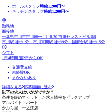
ホールスタッフ
時給
1,200
円〜
キッチンスタッフ
時給
1,200
円〜
勤務地
面接地
千葉県市川市市川南一丁目8-30 市川セレストビル1階
市川駅 徒歩1分、市川真間駅 徒歩9分、国府台駅 徒歩15分
シフト
1日4時間 週2日からOK
交通費支給
未経験OK
まかないあり
詳細を見る
応募画面に進む
以下の求人はいかがですか？
条件を緩めてヒットした求人情報をピックアップ
アルバイト・パート
かぶら屋 一之江店