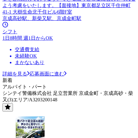
よう考慮をいたします。【面接地】東京都足立区千住仲町
41-1 大樹生命北千住ビル6階F室
京成高砂駅、新柴又駅、京成金町駅
シフト
1日8時間 週1日からOK
交通費支給
未経験OK
まかないあり
詳細を見る
応募画面に進む
新着
アルバイト・パート
シンテイ警備株式会社 足立営業所 京成金町・京成高砂・柴
又(3)エリア/A3203200148