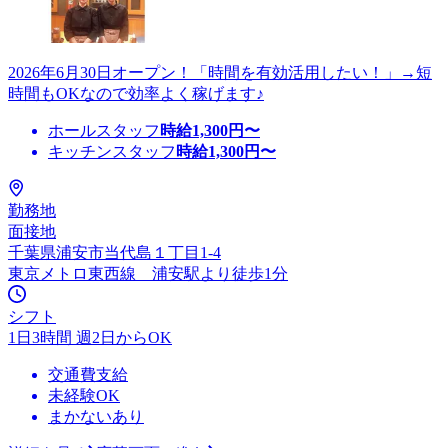
2026年6月30日オープン！「時間を有効活用したい！」→短
時間もOKなので効率よく稼げます♪
ホールスタッフ
時給
1,300
円〜
キッチンスタッフ
時給
1,300
円〜
勤務地
面接地
千葉県浦安市当代島１丁目1-4
東京メトロ東西線 浦安駅より徒歩1分
シフト
1日3時間 週2日からOK
交通費支給
未経験OK
まかないあり