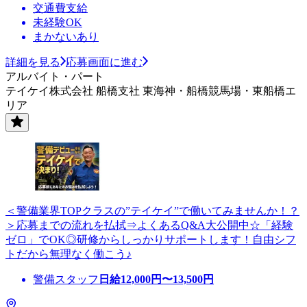
交通費支給
未経験OK
まかないあり
詳細を見る
応募画面に進む
アルバイト・パート
テイケイ株式会社 船橋支社 東海神・船橋競馬場・東船橋エ
リア
＜警備業界TOPクラスの”テイケイ”で働いてみませんか！？
＞応募までの流れを払拭⇒よくあるQ&A大公開中☆「経験
ゼロ」でOK◎研修からしっかりサポートします！自由シフ
トだから無理なく働こう♪
警備スタッフ
日給
12,000
円〜
13,500
円