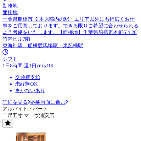
勤務地
面接地
千葉県船橋市 ※本原稿内の駅・エリア以外にも幅広くお仕
事をご用意しております。できる限りご希望に合わせられる
よう考慮をいたします。【面接地】千葉県船橋市本町6-4-28
竹内ビル7階
東海神駅、船橋競馬場駅、東船橋駅
シフト
1日8時間 週1日からOK
交通費支給
未経験OK
まかないあり
詳細を見る
応募画面に進む
アルバイト・パート
二尺五寸 マ―ヴ浦安店