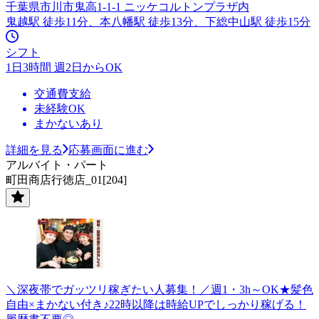
千葉県市川市鬼高1-1-1 ニッケコルトンプラザ内
鬼越駅 徒歩11分、本八幡駅 徒歩13分、下総中山駅 徒歩15分
シフト
1日3時間 週2日からOK
交通費支給
未経験OK
まかないあり
詳細を見る
応募画面に進む
アルバイト・パート
町田商店行徳店_01[204]
＼深夜帯でガッツリ稼ぎたい人募集！／週1・3h～OK★髪色
自由×まかない付き♪22時以降は時給UPでしっかり稼げる！