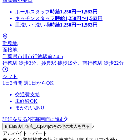
履歴書不要◎
ホールスタッフ
時給
1,250
円〜
1,563
円
キッチンスタッフ
時給
1,250
円〜
1,563
円
皿洗い・洗い場
時給
1,250
円〜
1,563
円
勤務地
面接地
千葉県市川市行徳駅前2-4-5
行徳駅 徒歩3分、妙典駅 徒歩19分、南行徳駅 徒歩22分
シフト
1日3時間 週1日からOK
交通費支給
未経験OK
まかないあり
詳細を見る
応募画面に進む
町田商店行徳店_01[204]のその他の求人を見る
アルバイト・パート
テイシン警備株式会社 江東支社（市川エリア/夜勤）