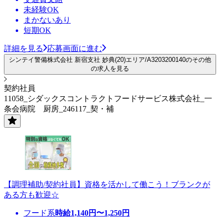
未経験OK
まかないあり
短期OK
詳細を見る
応募画面に進む
シンテイ警備株式会社 新宿支社 妙典(20)エリア/A3203200140のその他
の求人を見る
契約社員
11058_シダックスコントラクトフードサービス株式会社_一
条会病院 厨房_246117_契・補
【調理補助/契約社員】資格を活かして働こう！ブランクが
ある方も歓迎☆
フード系
時給
1,140
円〜
1,250
円