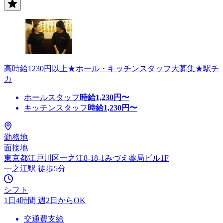
高時給1230円以上★ホール・キッチンスタッフ大募集★駅チ
カ
ホールスタッフ
時給
1,230
円〜
キッチンスタッフ
時給
1,230
円〜
勤務地
面接地
東京都江戸川区一之江8-18-1みづえ薬局ビル1F
一之江駅 徒歩5分
シフト
1日4時間 週2日からOK
交通費支給