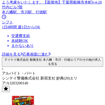
よう考慮をいたします。【面接地】千葉県船橋市本町6-4-28
竹内ビル7階
本八幡駅、市川駅、行徳駅
シフト
1日8時間 週1日からOK
交通費支給
未経験OK
まかないあり
詳細を見る
応募画面に進む
テイケイ株式会社 船橋支社 本八幡・市川・行徳エリアのその他の求人
を見る
アルバイト・パート
シンテイ警備株式会社 新宿支社 妙典(20)エリ
ア/A3203200140