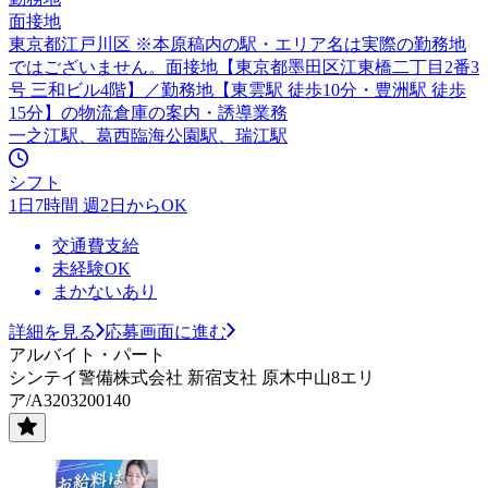
面接地
東京都江戸川区 ※本原稿内の駅・エリア名は実際の勤務地
ではございません。面接地【東京都墨田区江東橋二丁目2番3
号 三和ビル4階】／勤務地【東雲駅 徒歩10分・豊洲駅 徒歩
15分】の物流倉庫の案内・誘導業務
一之江駅、葛西臨海公園駅、瑞江駅
シフト
1日7時間 週2日からOK
交通費支給
未経験OK
まかないあり
詳細を見る
応募画面に進む
アルバイト・パート
シンテイ警備株式会社 新宿支社 原木中山8エリ
ア/A3203200140