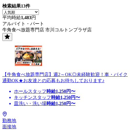
検索結果
13
件
平均時給
1,483
円
アルバイト・パート
牛角食べ放題専門店 市川コルトンプラザ店
【牛角食べ放題専門店】週2～OK◎未経験歓迎！車・バイク
通勤OK★お友達との応募もお待ちしております♪
ホールスタッフ
時給
1,250
円〜
キッチンスタッフ
時給
1,250
円〜
皿洗い・洗い場
時給
1,250
円〜
勤務地
面接地