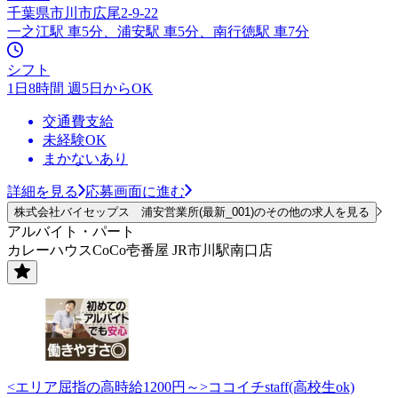
千葉県市川市広尾2-9-22
一之江駅 車5分、浦安駅 車5分、南行徳駅 車7分
シフト
1日8時間 週5日からOK
交通費支給
未経験OK
まかないあり
詳細を見る
応募画面に進む
株式会社バイセップス 浦安営業所(最新_001)のその他の求人を見る
アルバイト・パート
カレーハウスCoCo壱番屋 JR市川駅南口店
<エリア屈指の高時給1200円～>ココイチstaff(高校生ok)