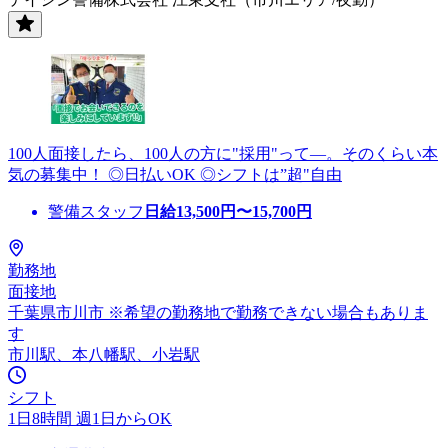
100人面接したら、100人の方に"採用"って―。そのくらい本
気の募集中！ ◎日払いOK ◎シフトは”超"自由
警備スタッフ
日給
13,500
円〜
15,700
円
勤務地
面接地
千葉県市川市 ※希望の勤務地で勤務できない場合もありま
す
市川駅、本八幡駅、小岩駅
シフト
1日8時間 週1日からOK