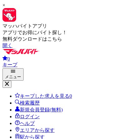
×
マッハバイトアプリ
アプリでお得にバイト探し！
無料ダウンロードはこちら
開く
0
キープ
メニュー
キープした求人を見る
0
検索履歴
新規会員登録(無料)
ログイン
ヘルプ
エリアから探す
駅から探す