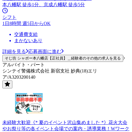
本八幡駅 徒歩1分、京成八幡駅 徒歩5分
シフト
1日8時間 週5日からOK
交通費支給
まかないあり
詳細を見る
応募画面に進む
そじ坊 シャポー本八幡店【正社員】＿経験者のその他の求人を見る
アルバイト・パート
シンテイ警備株式会社 新宿支社 妙典(18)エリ
ア/A3203200140
未経験大歓迎《* 夏のイベント沢山集めました *》花火大会
やお祭り等の各イベント会場での案内・誘導業務！Wワーク