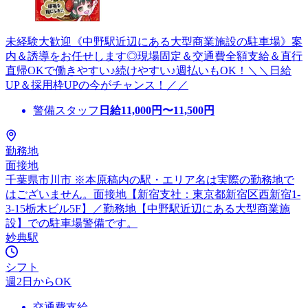
未経験大歓迎《中野駅近辺にある大型商業施設の駐車場》案
内＆誘導をお任せします◎現場固定＆交通費全額支給＆直行
直帰OKで働きやすい♪続けやすい♪週払いもOK！＼＼日給
UP＆採用枠UPの今がチャンス！／／
警備スタッフ
日給
11,000
円〜
11,500
円
勤務地
面接地
千葉県市川市 ※本原稿内の駅・エリア名は実際の勤務地で
はございません。面接地【新宿支社：東京都新宿区西新宿1-
3-15栃木ビル5F】／勤務地【中野駅近辺にある大型商業施
設】での駐車場警備です。
妙典駅
シフト
週2日からOK
交通費支給