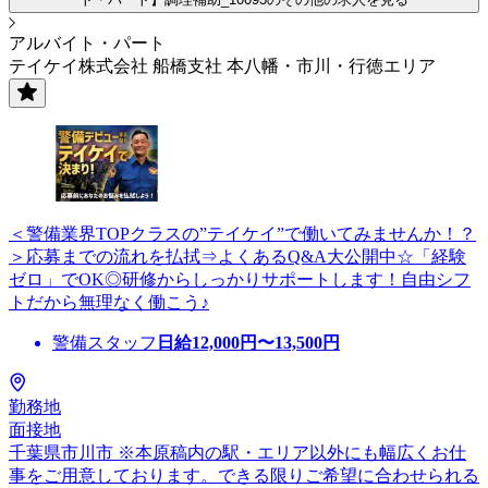
アルバイト・パート
テイケイ株式会社 船橋支社 本八幡・市川・行徳エリア
＜警備業界TOPクラスの”テイケイ”で働いてみませんか！？
＞応募までの流れを払拭⇒よくあるQ&A大公開中☆「経験
ゼロ」でOK◎研修からしっかりサポートします！自由シフ
トだから無理なく働こう♪
警備スタッフ
日給
12,000
円〜
13,500
円
勤務地
面接地
千葉県市川市 ※本原稿内の駅・エリア以外にも幅広くお仕
事をご用意しております。できる限りご希望に合わせられる