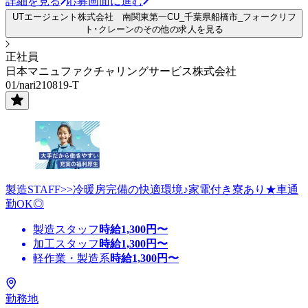
詳細を見る
応募画面に進む
UTエージェント株式会社 南関東第一CU_千葉県船橋市_フォークリフ
ト･クレーンのその他の求人を見る
正社員
日本マニュファクチャリングサービス株式会社
01/nari210819-T
製造STAFF>>冷暖房完備の快適環境♪家電付き寮あり★車通
勤OK◎
製造スタッフ
時給
1,300
円〜
加工スタッフ
時給
1,300
円〜
軽作業・製造系
時給
1,300
円〜
勤務地