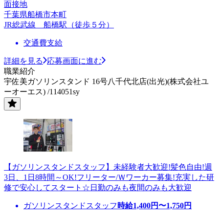
面接地
千葉県船橋市本町
JR総武線 船橋駅（徒歩５分）
交通費支給
詳細を見る
応募画面に進む
職業紹介
宇佐美ガソリンスタンド 16号八千代北店(出光)(株式会社ユ
ーオーエス) /114051sy
【ガソリンスタンドスタッフ】未経験者大歓迎!髪色自由!週
3日、1日8時間～OK!フリーター/Ｗワーカー募集!充実した研
修で安心してスタート☆日勤のみも夜間のみも大歓迎
ガソリンスタンドスタッフ
時給
1,400
円〜
1,750
円