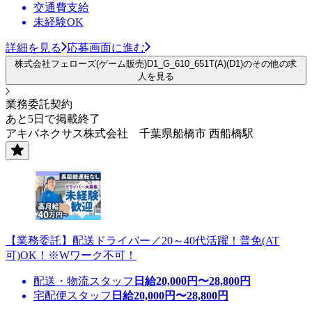
交通費支給
未経験OK
詳細を見る
応募画面に進む
株式会社フェローズ(ゲーム販売)D1_G_610_651T(A)(D1)のその他の求
人を見る
業務委託契約
あと5日で掲載終了
アキバネクサス株式会社 千葉県船橋市 西船橋駅
【業務委託】配送ドライバー／20～40代活躍！普免(AT
可)OK！※Wワーク不可！
配送・物流スタッフ
日給
20,000
円〜
28,800
円
宅配便スタッフ
日給
20,000
円〜
28,800
円