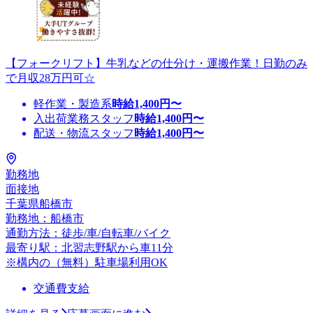
【フォークリフト】牛乳などの仕分け・運搬作業！日勤のみ
で月収28万円可☆
軽作業・製造系
時給
1,400
円〜
入出荷業務スタッフ
時給
1,400
円〜
配送・物流スタッフ
時給
1,400
円〜
勤務地
面接地
千葉県船橋市
勤務地：船橋市
通勤方法：徒歩/車/自転車/バイク
最寄り駅：北習志野駅から車11分
※構内の（無料）駐車場利用OK
交通費支給