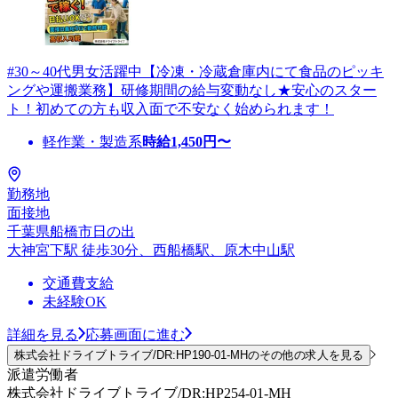
#30～40代男女活躍中【冷凍・冷蔵倉庫内にて食品のピッキ
ングや運搬業務】研修期間の給与変動なし★安心のスター
ト！初めての方も収入面で不安なく始められます！
軽作業・製造系
時給
1,450
円〜
勤務地
面接地
千葉県船橋市日の出
大神宮下駅 徒歩30分、西船橋駅、原木中山駅
交通費支給
未経験OK
詳細を見る
応募画面に進む
株式会社ドライブトライブ/DR:HP190-01-MHのその他の求人を見る
派遣労働者
株式会社ドライブトライブ/DR:HP254-01-MH