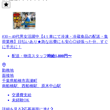
#30～40代男女活躍中【4ｔ車にて冷凍・冷蔵食品の配送・集
荷業務】日払いあり★急な出費にも安心◎頑張った分、すぐ
に手元に！
配送・物流スタッフ
時給
1,800
円〜
勤務地
面接地
千葉県船橋市高瀬町
南船橋駅、西船橋駅、原木中山駅
交通費支給
未経験OK
詳細を見る
応募画面に進む