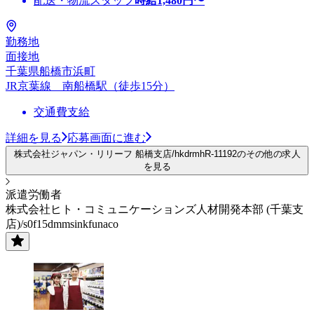
配送・物流スタッフ
時給
1,480
円〜
勤務地
面接地
千葉県船橋市浜町
JR京葉線 南船橋駅（徒歩15分）
交通費支給
詳細を見る
応募画面に進む
株式会社ジャパン・リリーフ 船橋支店/hkdrmhR-11192のその他の求人
を見る
派遣労働者
株式会社ヒト・コミュニケーションズ人材開発本部 (千葉支
店)/s0f15dmmsinkfunaco