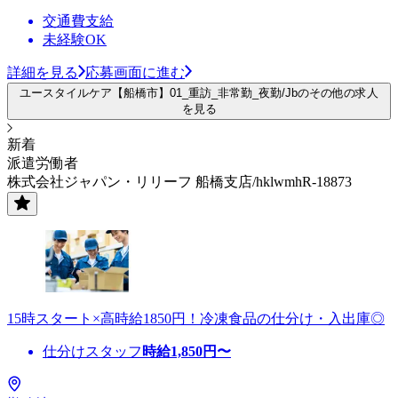
交通費支給
未経験OK
詳細を見る
応募画面に進む
ユースタイルケア【船橋市】01_重訪_非常勤_夜勤/Jbのその他の求人
を見る
新着
派遣労働者
株式会社ジャパン・リリーフ 船橋支店/hklwmhR-18873
15時スタート×高時給1850円！冷凍食品の仕分け・入出庫◎
仕分けスタッフ
時給
1,850
円〜