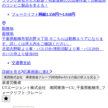
ブランクある方も大歓迎！包装資材の入出庫作業！お馴染み
のコンビニ製品を支える！
フォークリフト
時給
1,550
円〜
1,938
円
勤務地
面接地
千葉県船橋市習志野４丁目 ※こちらは勤務エリアになりま
す。詳しくは求人内をご確認ください。
北習志野駅より車・バス15分/津田沼駅より車・バス20分
※バス停より徒歩0分
交通費支給
詳細を見る
応募画面に進む
東西株式会社 事業推進グループ[404]4hn-fのその他の求人を見る
派遣労働者
UTエージェント株式会社 南関東第一CU_千葉県船橋市_フ
ォークリフト･クレーン