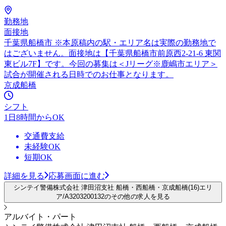
勤務地
面接地
千葉県船橋市 ※本原稿内の駅・エリア名は実際の勤務地で
はございません。面接地は【千葉県船橋市前原西2-21-6 東関
東ビル7F】です。今回の募集は＜Jリーグ※鹿嶋市エリア＞
試合が開催される日時でのお仕事となります。
京成船橋
シフト
1日8時間からOK
交通費支給
未経験OK
短期OK
詳細を見る
応募画面に進む
シンテイ警備株式会社 津田沼支社 船橋・西船橋・京成船橋(16)エリ
ア/A3203200132のその他の求人を見る
アルバイト・パート