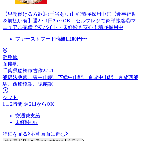
【早朝働ける方歓迎(手当あり)】◎積極採用中◎【食事補助
＆前払い有】週2・1日2h～OK！セルフレジで簡単接客◎マ
ニュアル完備で初バイト・未経験も安心！積極採用中
ファーストフード
時給
1,200
円〜
勤務地
面接地
千葉県船橋市古作2-1-1
船橋法典駅、東中山駅、下総中山駅、京成中山駅、京成西船
駅、西船橋駅、鬼越駅
シフト
1日2時間 週2日からOK
交通費支給
未経験OK
詳細を見る
応募画面に進む