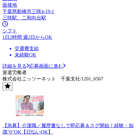
面接地
千葉県船橋市三咲4-19-1
三咲駅、二和向台駅
シフト
1日2時間 週2日からOK
交通費支給
未経験OK
詳細を見る
応募画面に進む
派遣労働者
株式会社ニッソーネット 千葉支社/1201_6567
【急募】介護職／履歴書なしで即応募＆スグ開始！経験・知
識"0"OK【日払いOK】