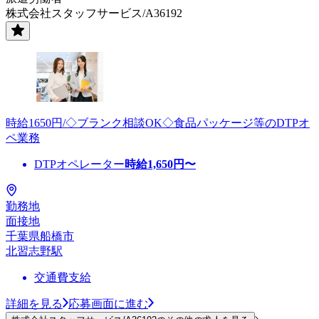
株式会社スタッフサービス/A36192
時給1650円/◇ブランク相談OK◇食品パッケージ等のDTPオ
ペ業務
DTPオペレーター
時給
1,650
円〜
勤務地
面接地
千葉県船橋市
北習志野駅
交通費支給
詳細を見る
応募画面に進む