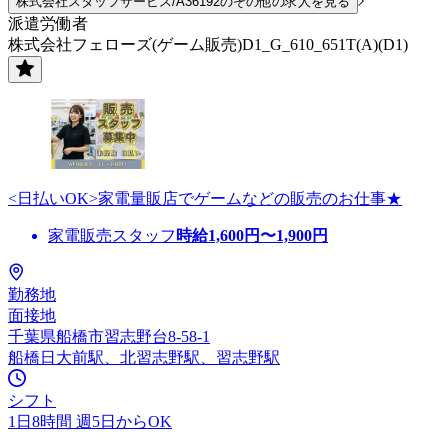
株式会社スタッフサービス/A36192のその他の求人を見る
派遣労働者
株式会社フェローズ(ゲーム販売)D1_G_610_651T(A)(D1)
<日払いOK>家電量販店でゲームなどの販売のお仕事★
家電販売スタッフ
時給
1,600
円〜
1,900
円
勤務地
面接地
千葉県船橋市習志野台8-58-1
船橋日大前駅、北習志野駅、習志野駅
シフト
1日8時間 週5日からOK