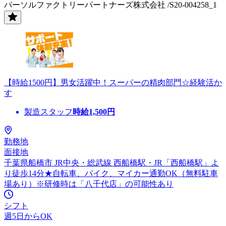
パーソルファクトリーパートナーズ株式会社 /S20-004258_1
【時給1500円】男女活躍中！スーパーの精肉部門☆経験活か
す
製造スタッフ
時給
1,500
円
勤務地
面接地
千葉県船橋市 JR中央・総武線 西船橋駅・JR「西船橋駅」よ
り徒歩14分★自転車、バイク、マイカー通勤OK（無料駐車
場あり）※研修時は「八千代店」の可能性あり
シフト
週5日からOK