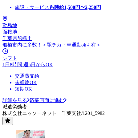
施設・サービス系
時給
1,500
円〜
2,250
円
勤務地
面接地
千葉県船橋市
船橋市内に多数！＜駅チカ・車通勤okも有＞
シフト
1日8時間 週5日からOK
交通費支給
未経験OK
短期OK
詳細を見る
応募画面に進む
派遣労働者
株式会社ニッソーネット 千葉支社/1201_5982