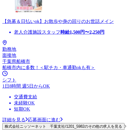
【急募＆日払いok】お散歩や身の回りのお世話メイン
老人介護施設スタッフ
時給
1,500
円〜
2,250
円
勤務地
面接地
千葉県船橋市
船橋市内に多数！＜駅チカ・車通勤okも有＞
シフト
1日8時間 週5日からOK
交通費支給
未経験OK
短期OK
詳細を見る
応募画面に進む
株式会社ニッソーネット 千葉支社/1201_5982のその他の求人を見る