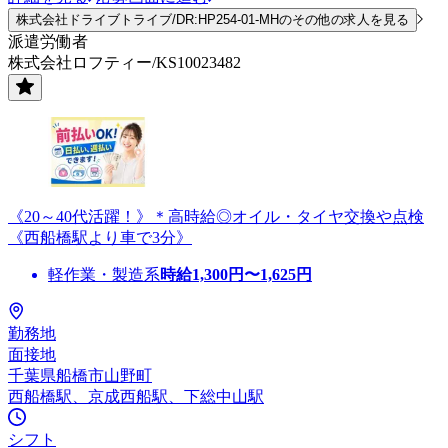
株式会社ドライブトライブ/DR:HP254-01-MHのその他の求人を見る
派遣労働者
株式会社ロフティー/KS10023482
《20～40代活躍！》＊高時給◎オイル・タイヤ交換や点検
《西船橋駅より車で3分》
軽作業・製造系
時給
1,300
円〜
1,625
円
勤務地
面接地
千葉県船橋市山野町
西船橋駅、京成西船駅、下総中山駅
シフト