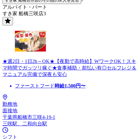
すき家 船橋古作店のその他の求人を見る
アルバイト・パート
すき家 船橋三咲店3
★週2日・1日2h～OK★【夜勤で高時給】WワークOK！スキ
マ時間でガッツリ稼ぐ★食事補助・前払い有◎セルフレジ＆
マニュアル完備で深夜も安心
ファーストフード
時給
1,500
円〜
勤務地
面接地
千葉県船橋市三咲4-19-1
三咲駅、二和向台駅
シフト