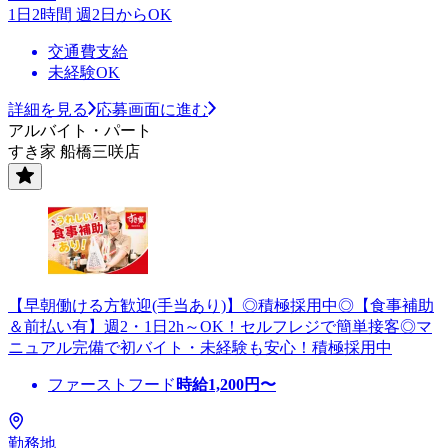
1日2時間 週2日からOK
交通費支給
未経験OK
詳細を見る
応募画面に進む
アルバイト・パート
すき家 船橋三咲店
【早朝働ける方歓迎(手当あり)】◎積極採用中◎【食事補助
＆前払い有】週2・1日2h～OK！セルフレジで簡単接客◎マ
ニュアル完備で初バイト・未経験も安心！積極採用中
ファーストフード
時給
1,200
円〜
勤務地