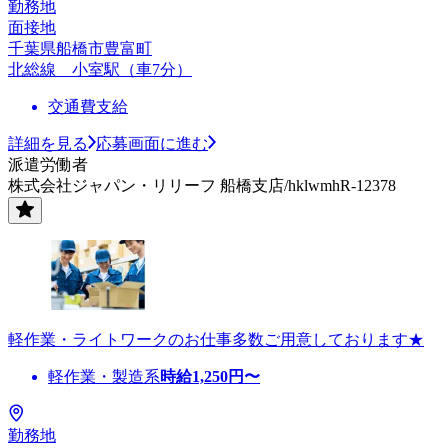
勤務地
面接地
千葉県船橋市豊富町
北総線 小室駅（車7分）
交通費支給
詳細を見る
応募画面に進む
派遣労働者
株式会社ジャパン・リリーフ 船橋支店/hklwmhR-12378
軽作業・ライトワークのお仕事多数ご用意しております★
軽作業・製造系
時給
1,250
円〜
勤務地