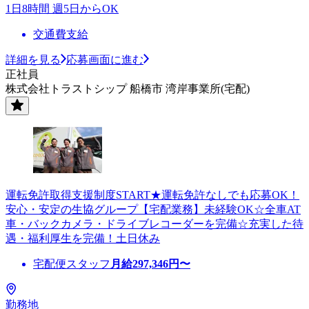
1日8時間 週5日からOK
交通費支給
詳細を見る
応募画面に進む
正社員
株式会社トラストシップ 船橋市 湾岸事業所(宅配)
運転免許取得支援制度START★運転免許なしでも応募OK！
安心・安定の生協グループ【宅配業務】未経験OK☆全車AT
車・バックカメラ・ドライブレコーダーを完備☆充実した待
遇・福利厚生を完備！土日休み
宅配便スタッフ
月給
297,346
円〜
勤務地