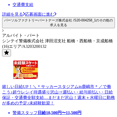
交通費支給
詳細を見る
応募画面に進む
パーソルファクトリーパートナーズ株式会社 /S20-004258_1のその他の
求人を見る
アルバイト・パート
シンテイ警備株式会社 津田沼支社 船橋・西船橋・京成船橋
(16)エリア/A3203200132
嬉しい日給UP！＼＊サッカースタジアムin鹿嶋市＊／で働
こう♪超ウレシイ待遇盛り沢山⇒週払い・給与前払い・日給
保証・交通費全額支給…まだまだ沢山！週末＋水曜日に勤務
が多めの予定♪未経験歓迎！
警備スタッフ
日給
10,500
円〜
11,500
円