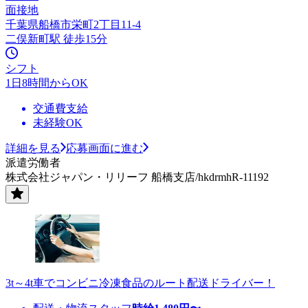
面接地
千葉県船橋市栄町2丁目11-4
二俣新町駅 徒歩15分
シフト
1日8時間からOK
交通費支給
未経験OK
詳細を見る
応募画面に進む
派遣労働者
株式会社ジャパン・リリーフ 船橋支店/hkdrmhR-11192
3t～4t車でコンビニ冷凍食品のルート配送ドライバー！