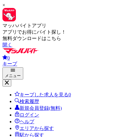
×
マッハバイトアプリ
アプリでお得にバイト探し！
無料ダウンロードはこちら
開く
0
キープ
メニュー
キープした求人を見る
0
検索履歴
新規会員登録(無料)
ログイン
ヘルプ
エリアから探す
駅から探す