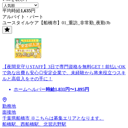
平均時給
1,635
円
アルバイト・パート
ユースタイルケア【船橋市】01_重訪_非常勤_夜勤/Jb
【夜間見守りSTAFF】3日で専門資格を無料GET！前払いOK
で急な出費も安心◎安定企業で、未経験から将来役立つスキ
ルと高収入をその手に！
ホームヘルパー
時給
1,831
円〜
1,895
円
勤務地
面接地
千葉県船橋市 ※こちらは募集エリアとなります。
船橋駅、西船橋駅、北習志野駅