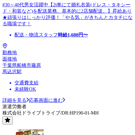
#30～40代男女活躍中【2t車にて婚礼衣装(ドレス・タキシー
ド・和装など)を配送業務。基本的に2店舗配送。】昇給あり
★頑張りはしっかり評価！「やる気」がきちんとカタチにな
る職場です！
配送・物流スタッフ
時給
1,680
円〜
勤務地
面接地
千葉県船橋市藤原
馬込沢駅
交通費支給
未経験OK
詳細を見る
応募画面に進む
派遣労働者
株式会社ドライブトライブ/DR:HP190-01-MH