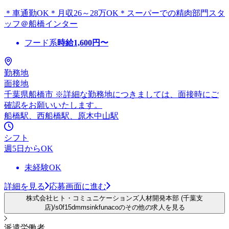
＊車通勤OK＊月収26～28万OK＊スーパーでの精肉部門スタ
ッフ＠船橋インター
フード系
時給
1,600
円〜
勤務地
面接地
千葉県船橋市 ※詳細な勤務地につきましては、面接時にご
確認をお願いいたします。
船橋駅、西船橋駅、原木中山駅
シフト
週5日からOK
未経験OK
詳細を見る
応募画面に進む
株式会社ヒト・コミュニケーションズ人材開発本部 (千葉支
店)/s0f15dmmsinkfunacoのその他の求人を見る
派遣労働者