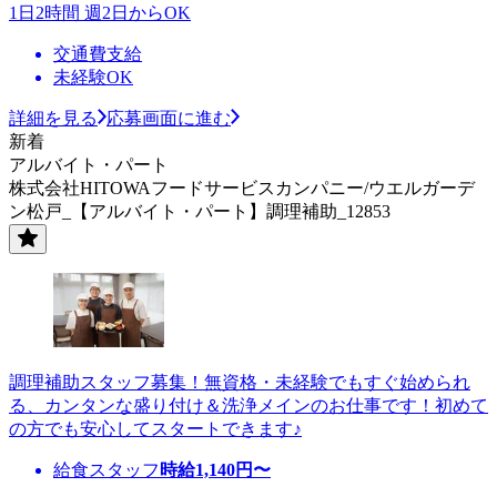
1日2時間 週2日からOK
交通費支給
未経験OK
詳細を見る
応募画面に進む
新着
アルバイト・パート
株式会社HITOWAフードサービスカンパニー/ウエルガーデ
ン松戸_【アルバイト・パート】調理補助_12853
調理補助スタッフ募集！無資格・未経験でもすぐ始められ
る、カンタンな盛り付け＆洗浄メインのお仕事です！初めて
の方でも安心してスタートできます♪
給食スタッフ
時給
1,140
円〜