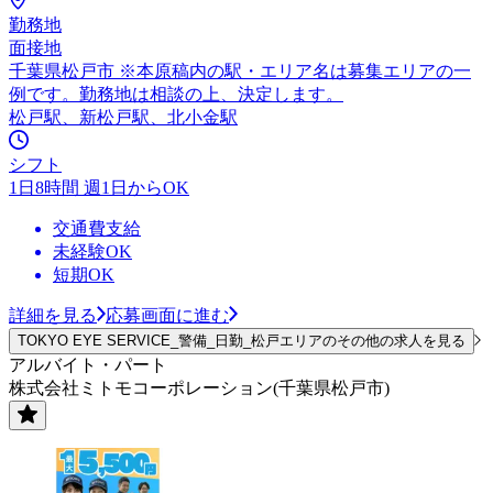
勤務地
面接地
千葉県松戸市 ※本原稿内の駅・エリア名は募集エリアの一
例です。勤務地は相談の上、決定します。
松戸駅、新松戸駅、北小金駅
シフト
1日8時間 週1日からOK
交通費支給
未経験OK
短期OK
詳細を見る
応募画面に進む
TOKYO EYE SERVICE_警備_日勤_松戸エリアのその他の求人を見る
アルバイト・パート
株式会社ミトモコーポレーション(千葉県松戸市)