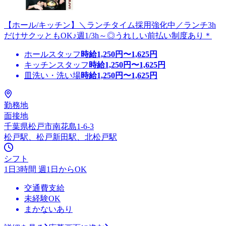
【ホール/キッチン】＼ランチタイム採用強化中／ランチ3h
だけサクッともOK♪週1/3h～◎うれしい前払い制度あり＊
ホールスタッフ
時給
1,250
円〜
1,625
円
キッチンスタッフ
時給
1,250
円〜
1,625
円
皿洗い・洗い場
時給
1,250
円〜
1,625
円
勤務地
面接地
千葉県松戸市南花島1-6-3
松戸駅、松戸新田駅、北松戸駅
シフト
1日3時間 週1日からOK
交通費支給
未経験OK
まかないあり