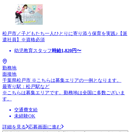
松戸市／子どもたち一人ひとりに寄り添う保育を実践♪【派
遣社員】※資格必須
幼児教育スタッフ
時給
1,820
円〜
勤務地
面接地
千葉県松戸市 ※こちらは募集エリアの一例となります。
最寄り駅：松戸駅など
※こちらは募集エリアです。勤務地は全国に多数ございま
す。
交通費支給
未経験OK
詳細を見る
応募画面に進む