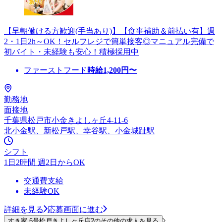
【早朝働ける方歓迎(手当あり)】【食事補助＆前払い有】週
2・1日2h～OK！セルフレジで簡単接客◎マニュアル完備で
初バイト・未経験も安心！積極採用中
ファーストフード
時給
1,200
円〜
勤務地
面接地
千葉県松戸市小金きよしヶ丘4-11-6
北小金駅、新松戸駅、幸谷駅、小金城趾駅
シフト
1日2時間 週2日からOK
交通費支給
未経験OK
詳細を見る
応募画面に進む
すき家 6号松戸きよしヶ丘店2のその他の求人を見る