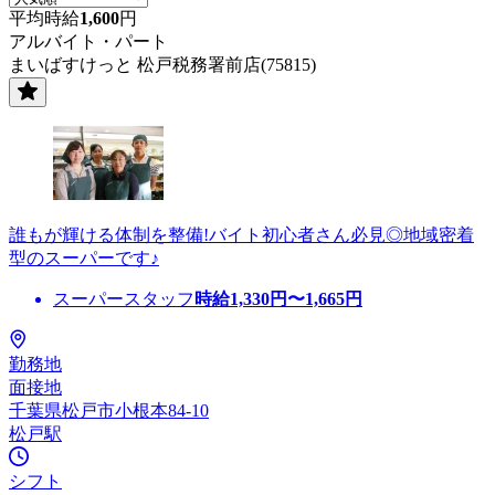
平均時給
1,600
円
アルバイト・パート
まいばすけっと 松戸税務署前店(75815)
誰もが輝ける体制を整備!バイト初心者さん必見◎地域密着
型のスーパーです♪
スーパースタッフ
時給
1,330
円〜
1,665
円
勤務地
面接地
千葉県松戸市小根本84-10
松戸駅
シフト