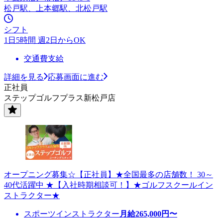
松戸駅、上本郷駅、北松戸駅
シフト
1日5時間 週2日からOK
交通費支給
詳細を見る
応募画面に進む
正社員
ステップゴルフプラス新松戸店
オープニング募集☆【正社員】★全国最多の店舗数！ 30～
40代活躍中 ★【入社時期相談可！】★ゴルフスクールイン
ストラクター★
スポーツインストラクター
月給
265,000
円〜