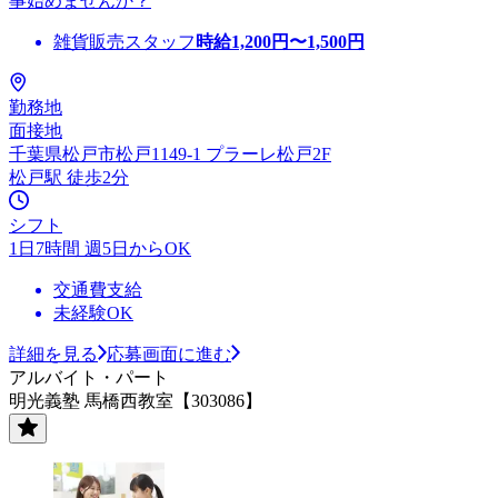
事始めませんか？
雑貨販売スタッフ
時給
1,200
円〜
1,500
円
勤務地
面接地
千葉県松戸市松戸1149-1 プラーレ松戸2F
松戸駅 徒歩2分
シフト
1日7時間 週5日からOK
交通費支給
未経験OK
詳細を見る
応募画面に進む
アルバイト・パート
明光義塾 馬橋西教室【303086】