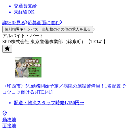
交通費支給
未経験OK
詳細を見る
応募画面に進む
個別指導キャンパス 矢切校のその他の求人を見る
アルバイト・パート
SPD株式会社 東京警備事業部（錦糸町）【TE141】
〈印西市〉5/1勤務開始予定／病院の施設警備員！1名配置で
コツコツ働ける♪[TE141]
配送・物流スタッフ
時給
1,150
円〜
勤務地
面接地