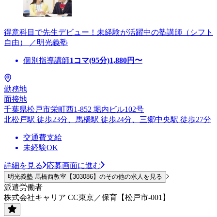
得意科目で先生デビュー！未経験が活躍中の塾講師（シフト
自由） ／明光義塾
個別指導講師
1コマ(95分)
1,880
円〜
勤務地
面接地
千葉県松戸市栄町西1-852 堀内ビル102号
北松戸駅 徒歩23分、馬橋駅 徒歩24分、三郷中央駅 徒歩27分
交通費支給
未経験OK
詳細を見る
応募画面に進む
明光義塾 馬橋西教室【303086】のその他の求人を見る
派遣労働者
株式会社キャリア CC東京／保育【松戸市-001】