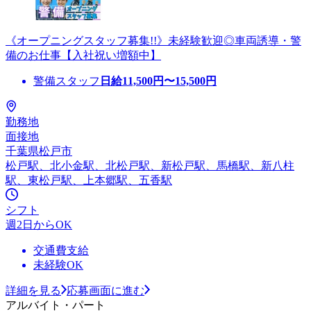
《オープニングスタッフ募集!!》未経験歓迎◎車両誘導・警
備のお仕事【入社祝い増額中】
警備スタッフ
日給
11,500
円〜
15,500
円
勤務地
面接地
千葉県松戸市
松戸駅、北小金駅、北松戸駅、新松戸駅、馬橋駅、新八柱
駅、東松戸駅、上本郷駅、五香駅
シフト
週2日からOK
交通費支給
未経験OK
詳細を見る
応募画面に進む
アルバイト・パート