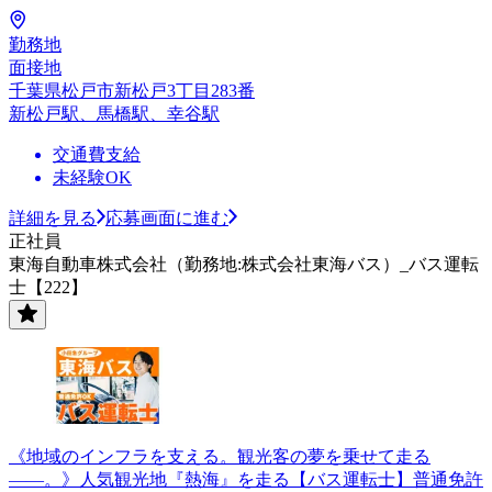
勤務地
面接地
千葉県松戸市新松戸3丁目283番
新松戸駅、馬橋駅、幸谷駅
交通費支給
未経験OK
詳細を見る
応募画面に進む
正社員
東海自動車株式会社（勤務地:株式会社東海バス）_バス運転
士【222】
《地域のインフラを支える。観光客の夢を乗せて走る
――。》人気観光地『熱海』を走る【バス運転士】普通免許