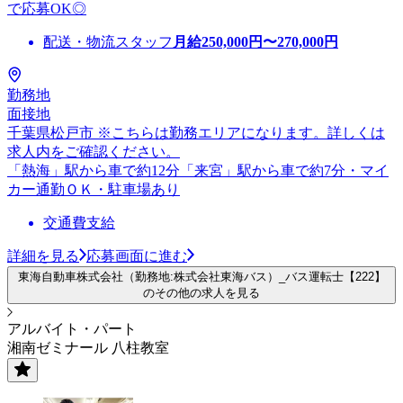
で応募OK◎
配送・物流スタッフ
月給
250,000
円〜
270,000
円
勤務地
面接地
千葉県松戸市 ※こちらは勤務エリアになります。詳しくは
求人内をご確認ください。
「熱海」駅から車で約12分「来宮」駅から車で約7分・マイ
カー通勤ＯＫ・駐車場あり
交通費支給
詳細を見る
応募画面に進む
東海自動車株式会社（勤務地:株式会社東海バス）_バス運転士【222】
のその他の求人を見る
アルバイト・パート
湘南ゼミナール 八柱教室