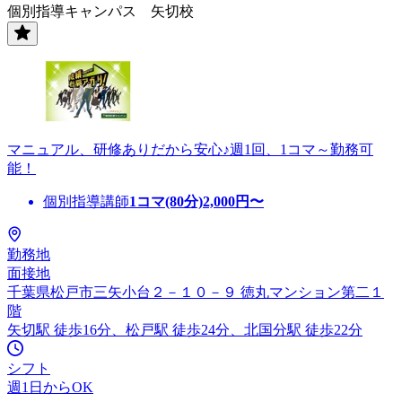
個別指導キャンパス 矢切校
マニュアル、研修ありだから安心♪週1回、1コマ～勤務可
能！
個別指導講師
1コマ(80分)
2,000
円〜
勤務地
面接地
千葉県松戸市三矢小台２－１０－９ 徳丸マンション第二１
階
矢切駅 徒歩16分、松戸駅 徒歩24分、北国分駅 徒歩22分
シフト
週1日からOK