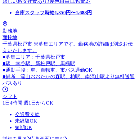
嬉しい格安社食あり♪髪色自由◎/lwhn27
倉庫スタッフ
時給
1,350
円〜
1,688
円
勤務地
面接地
千葉県松戸市 ※募集エリアです。勤務地の詳細は別途お伝
えいたします。
■募集エリア：千葉県松戸市
■駅：幸谷駅、新松戸駅、馬橋駅
■通勤手段：車、自転車、市バス通勤OK
■備考：流山おおたかの森駅、柏駅、南流山駅より無料送迎
バスあり
シフト
1日4時間 週1日からOK
交通費支給
未経験OK
短期OK
詳細を見る
応募画面に進む