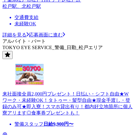
松戸駅、北松戸駅
交通費支給
未経験OK
詳細を見る
応募画面に進む
アルバイト・パート
TOKYO EYE SERVICE_警備_日勤_松戸エリア
来社面接全員2,000円プレゼント！日払い・シフト自由★W
ワーク・未経験OK！タトゥー・髪型自由★現金手渡し・登
録のみ可★即入寮！スマホ貸出有り！都内好立地箇所に個人
寮アリます◎食事券プレゼントも！
警備スタッフ
日給
9,900
円〜