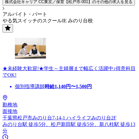
株式会社キャリア CC東京／保育【松戸市-001】のその他の求人を見る
アルバイト・パート
やる気スイッチのスクールIE みのり台校
★未経験大歓迎!★学生～主婦層まで幅広く活躍中♪得意科目
でOK!
個別指導講師
時給
1,140
円〜
1,500
円
勤務地
面接地
千葉県松戸市みのり台7-14-1 ハイライフみのり台2F
みのり台駅 徒歩5分、松戸新田駅 徒歩5分、新八柱駅 徒歩13
分