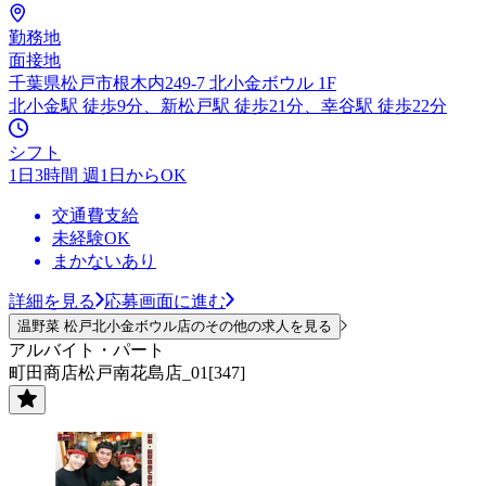
勤務地
面接地
千葉県松戸市根木内249-7 北小金ボウル 1F
北小金駅 徒歩9分、新松戸駅 徒歩21分、幸谷駅 徒歩22分
シフト
1日3時間 週1日からOK
交通費支給
未経験OK
まかないあり
詳細を見る
応募画面に進む
温野菜 松戸北小金ボウル店のその他の求人を見る
アルバイト・パート
町田商店松戸南花島店_01[347]