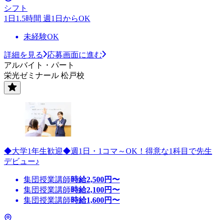
シフト
1日1.5時間 週1日からOK
未経験OK
詳細を見る
応募画面に進む
アルバイト・パート
栄光ゼミナール 松戸校
◆大学1年生歓迎◆週1日・1コマ～OK！得意な1科目で先生
デビュー♪
集団授業講師
時給
2,500
円〜
集団授業講師
時給
2,100
円〜
集団授業講師
時給
1,600
円〜