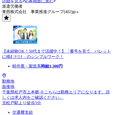
詳細を見る
応募画面に進む
派遣労働者
東西株式会社 事業推進グループ[402]gt-s
【未経験OK！50代まで活躍中！】「番号を見て、パレット
に積むだけ」のシンプルワーク！
軽作業・製造系
時給
1,300
円
勤務地
面接地
千葉県松戸市上本郷 ※こちらは勤務エリアになります。詳
しくは求人内をご確認ください。
北松戸駅より徒歩5分
交通費支給