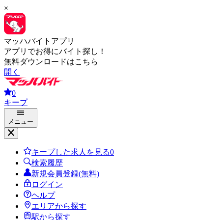
×
マッハバイトアプリ
アプリでお得にバイト探し！
無料ダウンロードはこちら
開く
0
キープ
メニュー
キープした求人を見る
0
検索履歴
新規会員登録(無料)
ログイン
ヘルプ
エリアから探す
駅から探す