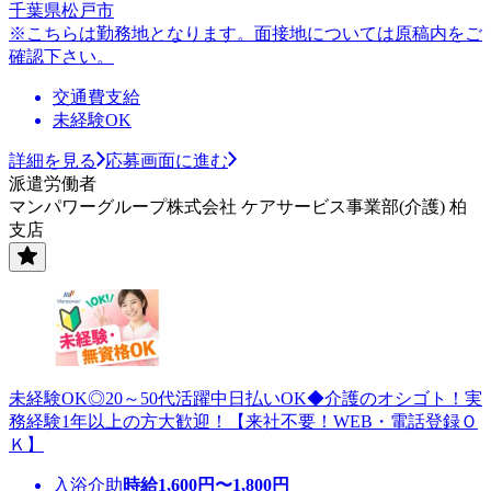
千葉県松戸市
※こちらは勤務地となります。面接地については原稿内をご
確認下さい。
交通費支給
未経験OK
詳細を見る
応募画面に進む
派遣労働者
マンパワーグループ株式会社 ケアサービス事業部(介護) 柏
支店
未経験OK◎20～50代活躍中日払いOK◆介護のオシゴト！実
務経験1年以上の方大歓迎！【来社不要！WEB・電話登録Ｏ
Ｋ】
入浴介助
時給
1,600
円〜
1,800
円