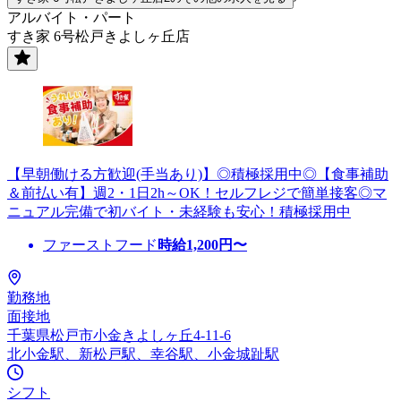
アルバイト・パート
すき家 6号松戸きよしヶ丘店
【早朝働ける方歓迎(手当あり)】◎積極採用中◎【食事補助
＆前払い有】週2・1日2h～OK！セルフレジで簡単接客◎マ
ニュアル完備で初バイト・未経験も安心！積極採用中
ファーストフード
時給
1,200
円〜
勤務地
面接地
千葉県松戸市小金きよしヶ丘4-11-6
北小金駅、新松戸駅、幸谷駅、小金城趾駅
シフト