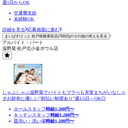
週1日からOK
交通費支給
未経験OK
詳細を見る
応募画面に進む
まいばすけっと 松戸税務署前店(75815)のその他の求人を見る
アルバイト・パート
温野菜 松戸北小金ボウル店
しゃぶしゃぶ温野菜でバイトもプラべも充実まちがいなし☆
彡お財布に優しい”前払い制度あり”週1/2日～OK◎
ホールスタッフ
時給
1,200
円〜
キッチンスタッフ
時給
1,200
円〜
皿洗い・洗い場
時給
1,200
円〜