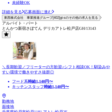
未経験OK
詳細を見る
応募画面に進む
東西株式会社 事業推進グループ[402]gt-sのその他の求人を見る
アルバイト・パート
とんかつ新宿さぼてん デリカアトレ松戸店GH/13143
＼長期歓迎／フリーターの方歓迎♪シフト相談OK！馴染みや
すい環境で働きやすさ抜群◎
フード系
時給
1,140
円〜
キッチンスタッフ
時給
1,140
円〜
勤務地
面接地
千葉県松戸市松戸1181 アトレ松戸2F