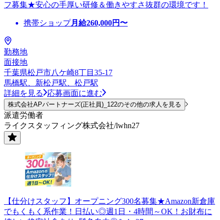
フ募集★安心の手厚い研修＆働きやすさ抜群の環境です！
携帯ショップ
月給
260,000
円〜
勤務地
面接地
千葉県松戸市八ケ崎8丁目35-17
馬橋駅、新松戸駅、松戸駅
詳細を見る
応募画面に進む
株式会社APパートナーズ(正社員)_122のその他の求人を見る
派遣労働者
ライクスタッフィング株式会社/lwhn27
【仕分けスタッフ】オープニング300名募集★Amazon新倉庫
でもくもく系作業！日払い◎週1日・4時間～OK！お財布に