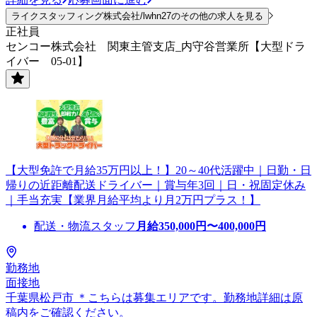
ライクスタッフィング株式会社/lwhn27のその他の求人を見る
正社員
センコー株式会社 関東主管支店_内守谷営業所【大型ドラ
イバー 05-01】
【大型免許で月給35万円以上！】20～40代活躍中｜日勤・日
帰りの近距離配送ドライバー｜賞与年3回｜日・祝固定休み
｜手当充実【業界月給平均より月2万円プラス！】
配送・物流スタッフ
月給
350,000
円〜
400,000
円
勤務地
面接地
千葉県松戸市 ＊こちらは募集エリアです。勤務地詳細は原
稿内をご確認ください。