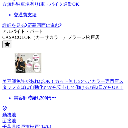
☆無料駐車場有り!車・バイク通勤OK!
交通費支給
詳細を見る
応募画面に進む
アルバイト・パート
CASACOLOR（カーサカラ―）プラーレ松戸店
美容師免許があればOK！カット無しのヘアカラー専門店ス
タッフ☆ほぼ自動化だから安心して働ける♪週2日からOK！
美容師
時給
1,200
円〜
勤務地
面接地
千葉県松戸市松戸1149-1