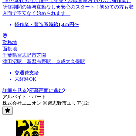
#30～40代男性活躍中【冷凍・冷蔵倉庫内での入出荷作業】
研修期間の給与変動なし★安心のスタート！初めての方も収
入面で不安なく始められます！
軽作業・製造系
時給
1,425
円〜
勤務地
面接地
千葉県習志野市芝園
津田沼駅、新習志野駅、京成大久保駅
交通費支給
未経験OK
詳細を見る
応募画面に進む
アルバイト・パート
株式会社ユニオン ※習志野市エリア(12)