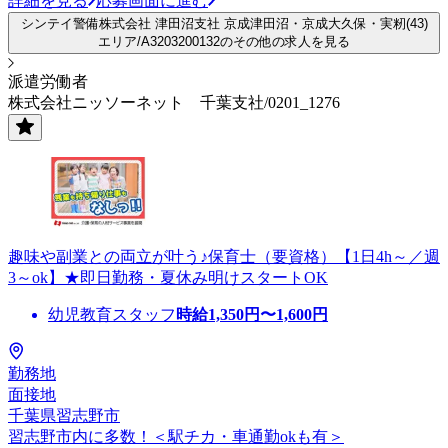
詳細を見る
応募画面に進む
シンテイ警備株式会社 津田沼支社 京成津田沼・京成大久保・実籾(43)
エリア/A3203200132のその他の求人を見る
派遣労働者
株式会社ニッソーネット 千葉支社/0201_1276
趣味や副業との両立が叶う♪保育士（要資格）【1日4h～／週
3～ok】★即日勤務・夏休み明けスタートOK
幼児教育スタッフ
時給
1,350
円〜
1,600
円
勤務地
面接地
千葉県習志野市
習志野市内に多数！＜駅チカ・車通勤okも有＞