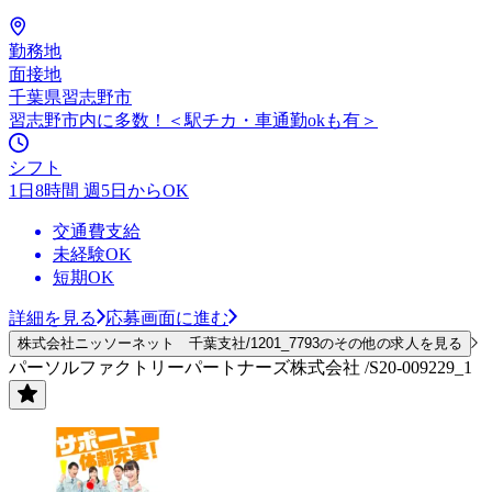
勤務地
面接地
千葉県習志野市
習志野市内に多数！＜駅チカ・車通勤okも有＞
シフト
1日8時間 週5日からOK
交通費支給
未経験OK
短期OK
詳細を見る
応募画面に進む
株式会社ニッソーネット 千葉支社/1201_7793のその他の求人を見る
パーソルファクトリーパートナーズ株式会社 /S20-009229_1