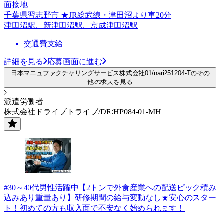
面接地
千葉県習志野市 ★JR総武線・津田沼より車20分
津田沼駅、新津田沼駅、京成津田沼駅
交通費支給
詳細を見る
応募画面に進む
日本マニュファクチャリングサービス株式会社01/nari251204-Tのその
他の求人を見る
派遣労働者
株式会社ドライブトライブ/DR:HP084-01-MH
#30～40代男性活躍中【2トンで外食産業への配送ピック積み
込みあり重量あり】研修期間の給与変動なし★安心のスター
ト！初めての方も収入面で不安なく始められます！