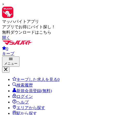
×
マッハバイトアプリ
アプリでお得にバイト探し！
無料ダウンロードはこちら
開く
0
キープ
メニュー
キープした求人を見る
0
検索履歴
新規会員登録(無料)
ログイン
ヘルプ
エリアから探す
駅から探す