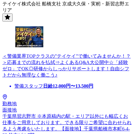
テイケイ株式会社 船橋支社 京成大久保・実籾・新習志野エ
リア
＜警備業界TOPクラスの”テイケイ”で働いてみませんか！？
＞応募までの流れを払拭⇒よくあるQ&A大公開中☆「経験
ゼロ」でOK◎研修からしっかりサポートします！自由シフ
トだから無理なく働こう♪
警備スタッフ
日給
12,000
円〜
13,500
円
勤務地
面接地
千葉県習志野市 ※本原稿内の駅・エリア以外にも幅広くお
仕事をご用意しております。できる限りご希望に合わせられ
るよう考慮をいたします。【面接地】千葉県船橋市本町6-4-