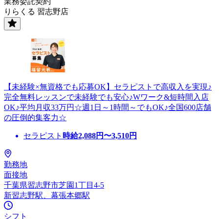
業務委託契約
りらくる 習志野店
【未経験×無資格でも応募OK】セラピストで高収入を実現♪
完全無料レッスンで未経験でも安心♪Wワーク&短時間入店
OK♪平均月収33万円☆週1日～1時間～でもOK♪全国600店舗
の圧倒的集客力☆
セラピスト
時給
2,088
円〜
3,510
円
勤務地
面接地
千葉県習志野市芝園1丁目4-5
新習志野駅、幕張本郷駅
シフト