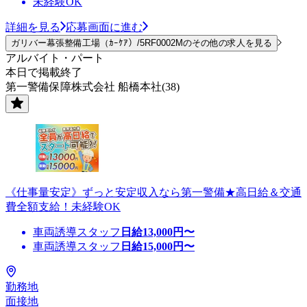
未経験OK
詳細を見る
応募画面に進む
ガリバー幕張整備工場（ｶｰｹｱ）/5RF0002Mのその他の求人を見る
アルバイト・パート
本日で掲載終了
第一警備保障株式会社 船橋本社(38)
《仕事量安定》ずっと安定収入なら第一警備★高日給＆交通
費全額支給！未経験OK
車両誘導スタッフ
日給
13,000
円〜
車両誘導スタッフ
日給
15,000
円〜
勤務地
面接地