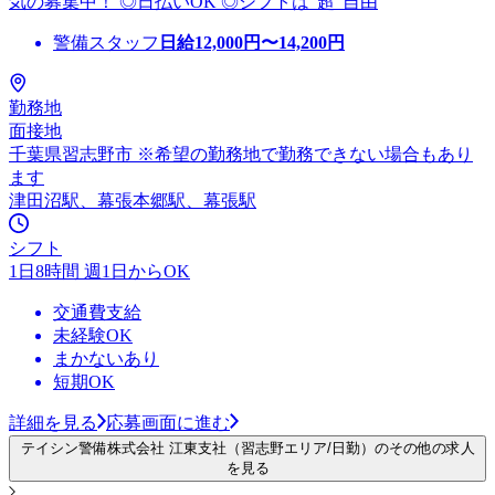
気の募集中！ ◎日払いOK ◎シフトは”超"自由
警備スタッフ
日給
12,000
円〜
14,200
円
勤務地
面接地
千葉県習志野市 ※希望の勤務地で勤務できない場合もあり
ます
津田沼駅、幕張本郷駅、幕張駅
シフト
1日8時間 週1日からOK
交通費支給
未経験OK
まかないあり
短期OK
詳細を見る
応募画面に進む
テイシン警備株式会社 江東支社（習志野エリア/日勤）のその他の求人
を見る