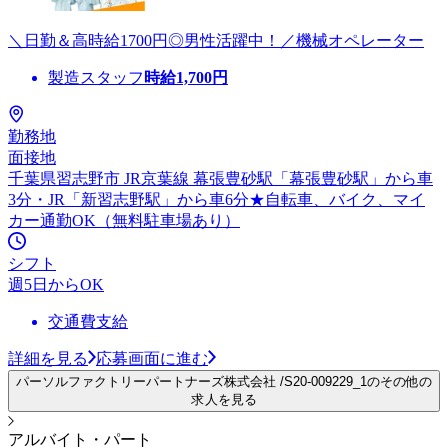
＼日勤＆高時給1700円◎男性活躍中！／機械オペレーター
製造スタッフ
時給
1,700
円
勤務地
面接地
千葉県習志野市 JR京葉線 幕張豊砂駅「幕張豊砂駅」から車
3分・JR「新習志野駅」から車6分★自転車、バイク、マイ
カー通勤OK（無料駐車場あり）
シフト
週5日からOK
交通費支給
詳細を見る
応募画面に進む
パーソルファクトリーパートナーズ株式会社 /S20-009229_1のその他の
求人を見る
アルバイト・パート