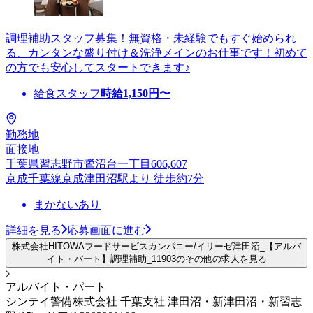
調理補助スタッフ募集！無資格・未経験でもすぐ始められ
る、カンタンな盛り付け＆洗浄メインのお仕事です！初めて
の方でも安心してスタートできます♪
給食スタッフ
時給
1,150
円〜
勤務地
面接地
千葉県習志野市鷺沼台一丁目606,607
京成千葉線京成津田沼駅より 徒歩約7分
まかないあり
詳細を見る
応募画面に進む
株式会社HITOWAフードサービスカンパニー/イリーゼ津田沼_【アルバ
イト・パート】調理補助_11903のその他の求人を見る
アルバイト・パート
シンテイ警備株式会社 千葉支社 津田沼・新津田沼・新習志