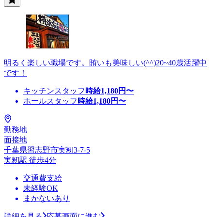
明るく楽しい職場です。賄いも美味しい(^^)20~40歳活躍中
です！
キッチンスタッフ
時給
1,180
円〜
ホールスタッフ
時給
1,180
円〜
勤務地
面接地
千葉県習志野市実籾3-7-5
実籾駅 徒歩4分
交通費支給
未経験OK
まかないあり
詳細を見る
応募画面に進む