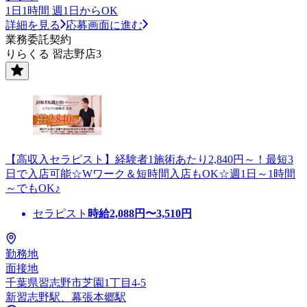
1日1時間 週1日からOK
詳細を見る
応募画面に進む
業務委託契約
りらくる 習志野店3
【高収入セラピスト】経験者1施術あたり2,840円～！最短3
日で入店可能☆Wワーク＆短時間入店もOK☆週1日～1時間
～でもOK♪
セラピスト
時給
2,088
円〜
3,510
円
勤務地
面接地
千葉県習志野市芝園1丁目4-5
新習志野駅、幕張本郷駅