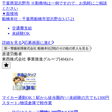
千葉県習志野市 ※勤務地は一例ですので、お気軽にご相談
ください
▼面接地
船橋本社：千葉県船橋市習志野台3-17-21
交通費支給
未経験OK
詳細を見る
応募画面に進む
第一警備保障株式会社 船橋本社(38)のその他の求人を見る
派遣労働者
東西株式会社 事業推進グループ[404]cf-s
マイカー通勤OK！駅から徒歩圏内^-^未経験の方でも1300円
スタート♪物流倉庫で軽作業