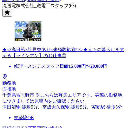
滝送電株式会社_送電工スタッフ(63)
★☆高日給×社員寮あり×未経験歓迎‼☆★人々の暮らしを支
える【ラインマン】のお仕事◎
修理・メンテスタッフ
日給
15,000
円〜
20,000
円
勤務地
面接地
千葉県習志野市 ※こちらは募集エリアです。実際の勤務地
につきましては原稿内をご確認ください
津田沼駅 徒歩5分、京成大久保駅 徒歩5分、実籾駅 徒歩5分
未経験OK