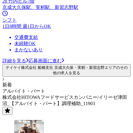
28 竹内ビル7階
京成大久保駅、実籾駅、新習志野駅
シフト
1日8時間 週1日からOK
交通費支給
未経験OK
まかないあり
詳細を見る
応募画面に進む
テイケイ株式会社 船橋支社 京成大久保・実籾・新習志野エリアのその
他の求人を見る
新着
アルバイト・パート
株式会社HITOWAフードサービスカンパニー/イリーゼ津田
沼_【アルバイト・パート】調理補助_11903