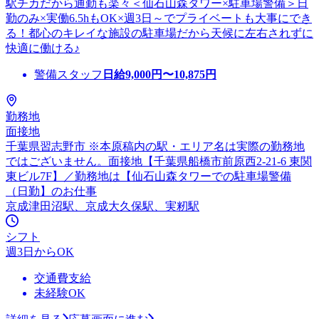
駅チカだから通勤も楽々＜仙石山森タワー×駐車場警備＞日
勤のみ×実働6.5hもOK×週3日～でプライベートも大事にでき
る！都心のキレイな施設の駐車場だから天候に左右されずに
快適に働ける♪
警備スタッフ
日給
9,000
円〜
10,875
円
勤務地
面接地
千葉県習志野市 ※本原稿内の駅・エリア名は実際の勤務地
ではございません。面接地【千葉県船橋市前原西2-21-6 東関
東ビル7F】／勤務地は【仙石山森タワーでの駐車場警備
（日勤】のお仕事
京成津田沼駅、京成大久保駅、実籾駅
シフト
週3日からOK
交通費支給
未経験OK