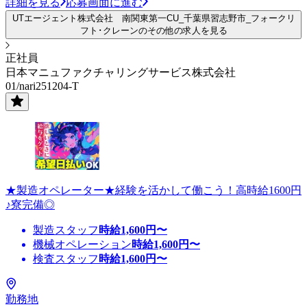
詳細を見る
応募画面に進む
UTエージェント株式会社 南関東第一CU_千葉県習志野市_フォークリ
フト･クレーンのその他の求人を見る
正社員
日本マニュファクチャリングサービス株式会社
01/nari251204-T
★製造オペレーター★経験を活かして働こう！高時給1600円
♪寮完備◎
製造スタッフ
時給
1,600
円〜
機械オペレーション
時給
1,600
円〜
検査スタッフ
時給
1,600
円〜
勤務地