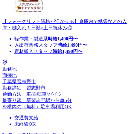
【フォークリフト資格が活かせる】倉庫内で紙袋などの入
庫・棚入れ！日勤×土日祝休み◎
軽作業・製造系
時給
1,490
円〜
入出荷業務スタッフ
時給
1,490
円〜
資材搬入スタッフ
時給
1,490
円〜
勤務地
面接地
千葉県習志野市
勤務詳細：習志野市
通勤方法：車/自転車/バイク
最寄り駅：新習志野駅から車5分
※構内の（無料）駐車場利用OK
交通費支給
未経験OK