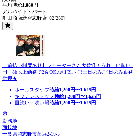
平均時給
1,860
円
アルバイト・パート
町田商店新習志野店_02[260]
【前払い制度あり】フリーターさん大歓迎！うれしい賄い1
円！8h以上勤務で2食OK♪週1/3h～◎土日のみ/平日のみ勤務
歓迎★
ホールスタッフ
時給
1,200
円〜
1,625
円
キッチンスタッフ
時給
1,200
円〜
1,625
円
皿洗い・洗い場
時給
1,200
円〜
1,625
円
勤務地
面接地
千葉県習志野市茜浜2-19-3