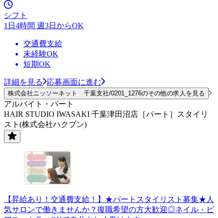
シフト
1日4時間 週3日からOK
交通費支給
未経験OK
短期OK
詳細を見る
応募画面に進む
株式会社ニッソーネット 千葉支社/0201_1276のその他の求人を見る
アルバイト・パート
HAIR STUDIO IWASAKI 千葉津田沼店［パート］スタイリ
スト(株式会社ハクブン)
【昇給あり！交通費支給！】★パートスタイリスト募集★人
気サロンで働きませんか？復職希望の方大歓迎◎ネイル・ピ