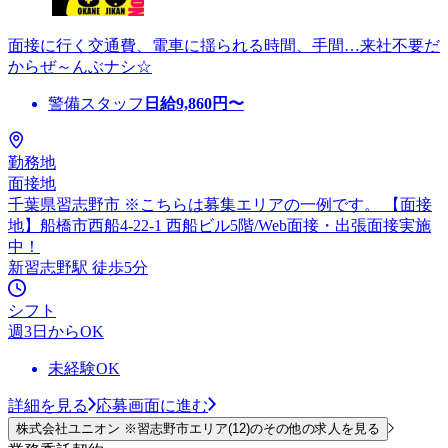
面接に行く交通費、電車に揺られる時間、手間…来社不要だ
からぜ～んぶナシ☆
警備スタッフ
日給
9,860
円〜
勤務地
面接地
千葉県習志野市 ※こちらは募集エリアの一例です。 【面接
地】船橋市西船4-22-1 西船ビル5階/Web面接・出張面接実施
中！
新習志野駅 徒歩5分
シフト
週3日からOK
未経験OK
詳細を見る
応募画面に進む
株式会社ユニオン ※習志野市エリア(12)のその他の求人を見る