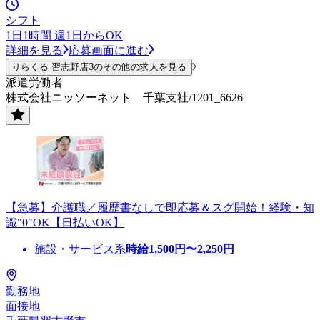
シフト
1日1時間 週1日からOK
詳細を見る
応募画面に進む
りらくる 習志野店3のその他の求人を見る
派遣労働者
株式会社ニッソーネット 千葉支社/1201_6626
【急募】介護職／履歴書なしで即応募＆スグ開始！経験・知
識"0"OK【日払いOK】
施設・サービス系
時給
1,500
円〜
2,250
円
勤務地
面接地