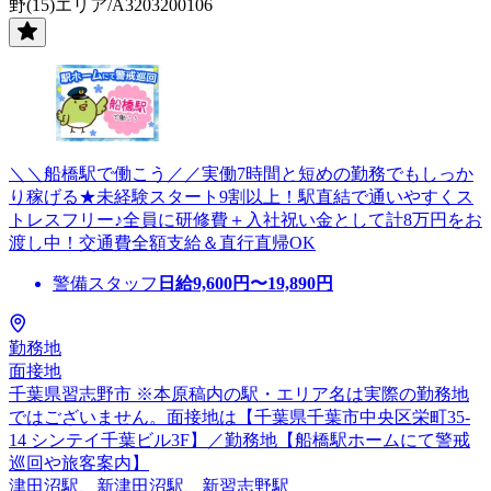
野(15)エリア/A3203200106
＼＼船橋駅で働こう／／実働7時間と短めの勤務でもしっか
り稼げる★未経験スタート9割以上！駅直結で通いやすくス
トレスフリー♪全員に研修費＋入社祝い金として計8万円をお
渡し中！交通費全額支給＆直行直帰OK
警備スタッフ
日給
9,600
円〜
19,890
円
勤務地
面接地
千葉県習志野市 ※本原稿内の駅・エリア名は実際の勤務地
ではございません。面接地は【千葉県千葉市中央区栄町35-
14 シンテイ千葉ビル3F】／勤務地【船橋駅ホームにて警戒
巡回や旅客案内】
津田沼駅、新津田沼駅、新習志野駅