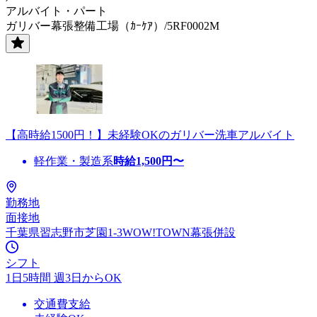
アルバイト・パート
ガリバー幕張整備工場（ｶｰｹｱ）/5RF0002M
【高時給1500円！】未経験OKのガリバー洗車アルバイト
軽作業・製造系
時給
1,500
円〜
勤務地
面接地
千葉県習志野市芝園1-3WOW!TOWN幕張併設
シフト
1日5時間 週3日からOK
交通費支給