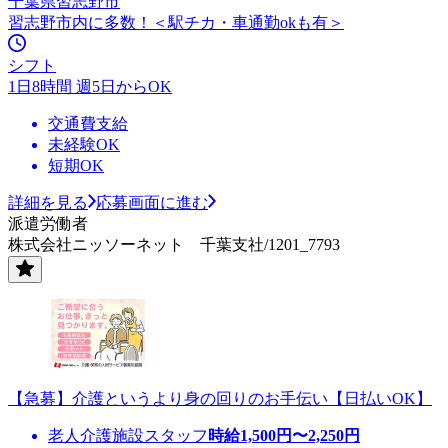
千葉県習志野市
習志野市内に多数！＜駅チカ・車通勤okも有＞
シフト
1日8時間 週5日からOK
交通費支給
未経験OK
短期OK
詳細を見る
応募画面に進む
派遣労働者
株式会社ニッソーネット 千葉支社/1201_7793
【急募】介護というより身の回りのお手伝い【日払いOK】
老人介護施設スタッフ
時給
1,500
円〜
2,250
円