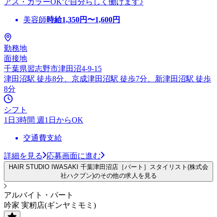
アス・カラーOKで自分らしく働けます♪
美容師
時給
1,350
円〜
1,600
円
勤務地
面接地
千葉県習志野市津田沼4-9-15
津田沼駅 徒歩8分、京成津田沼駅 徒歩7分、新津田沼駅 徒歩
8分
シフト
1日3時間 週1日からOK
交通費支給
詳細を見る
応募画面に進む
HAIR STUDIO IWASAKI 千葉津田沼店［パート］スタイリスト(株式会
社ハクブン)のその他の求人を見る
アルバイト・パート
吟家 実籾店(ギンヤミモミ)