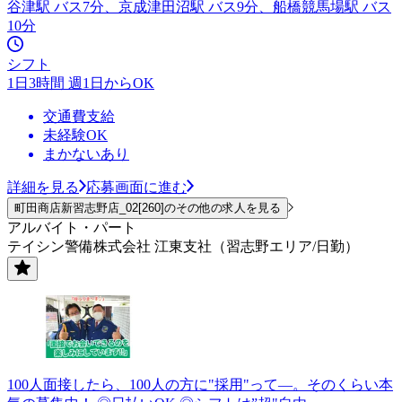
谷津駅 バス7分、京成津田沼駅 バス9分、船橋競馬場駅 バス
10分
シフト
1日3時間 週1日からOK
交通費支給
未経験OK
まかないあり
詳細を見る
応募画面に進む
町田商店新習志野店_02[260]のその他の求人を見る
アルバイト・パート
テイシン警備株式会社 江東支社（習志野エリア/日勤）
100人面接したら、100人の方に"採用"って―。そのくらい本