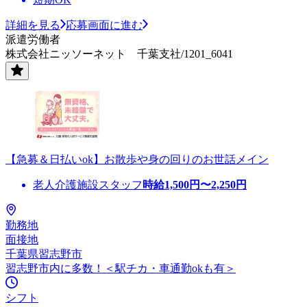
詳細を見る
応募画面に進む
派遣労働者
株式会社ニッソーネット 千葉支社/1201_6041
【急募＆日払いok】お散歩や身の回りのお世話メイン
老人介護施設スタッフ
時給
1,500
円〜
2,250
円
勤務地
面接地
千葉県習志野市
習志野市内に多数！＜駅チカ・車通勤okも有＞
シフト