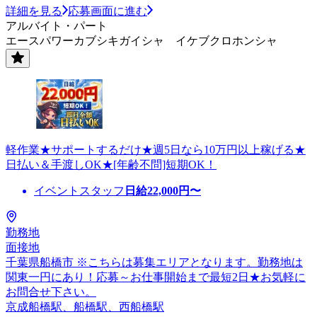
詳細を見る
応募画面に進む
アルバイト・パート
エースパワーカブシキガイシャ イケブクロホンシャ
軽作業★サポートするだけ★週5日なら10万円以上稼げる★
日払い＆手渡しOK★[年齢不問]短期OK！
イベントスタッフ
日給
22,000
円〜
勤務地
面接地
千葉県船橋市 ※こちらは募集エリアとなります。勤務地は
関東一円にあり！応募～お仕事開始まで最短2日★お気軽に
お問合せ下さい。
京成船橋駅、船橋駅、西船橋駅