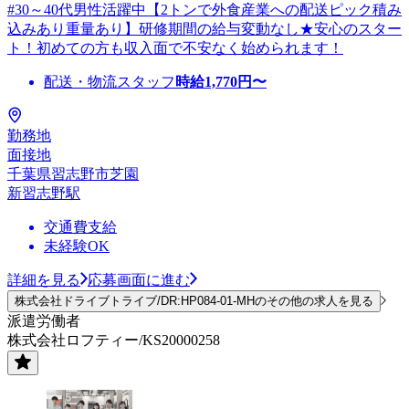
#30～40代男性活躍中【2トンで外食産業への配送ピック積み
込みあり重量あり】研修期間の給与変動なし★安心のスター
ト！初めての方も収入面で不安なく始められます！
配送・物流スタッフ
時給
1,770
円〜
勤務地
面接地
千葉県習志野市芝園
新習志野駅
交通費支給
未経験OK
詳細を見る
応募画面に進む
株式会社ドライブトライブ/DR:HP084-01-MHのその他の求人を見る
派遣労働者
株式会社ロフティー/KS20000258