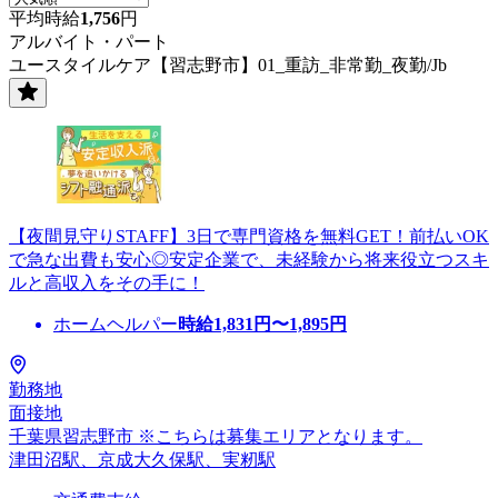
平均時給
1,756
円
アルバイト・パート
ユースタイルケア【習志野市】01_重訪_非常勤_夜勤/Jb
【夜間見守りSTAFF】3日で専門資格を無料GET！前払いOK
で急な出費も安心◎安定企業で、未経験から将来役立つスキ
ルと高収入をその手に！
ホームヘルパー
時給
1,831
円〜
1,895
円
勤務地
面接地
千葉県習志野市 ※こちらは募集エリアとなります。
津田沼駅、京成大久保駅、実籾駅