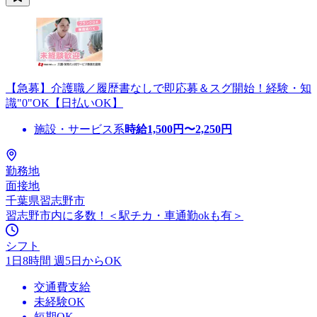
【急募】介護職／履歴書なしで即応募＆スグ開始！経験・知
識"0"OK【日払いOK】
施設・サービス系
時給
1,500
円〜
2,250
円
勤務地
面接地
千葉県習志野市
習志野市内に多数！＜駅チカ・車通勤okも有＞
シフト
1日8時間 週5日からOK
交通費支給
未経験OK
短期OK