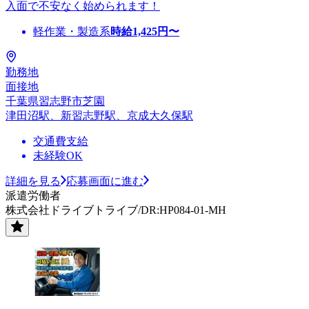
入面で不安なく始められます！
軽作業・製造系
時給
1,425
円〜
勤務地
面接地
千葉県習志野市芝園
津田沼駅、新習志野駅、京成大久保駅
交通費支給
未経験OK
詳細を見る
応募画面に進む
派遣労働者
株式会社ドライブトライブ/DR:HP084-01-MH