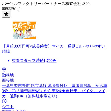
パーソルファクトリーパートナーズ株式会社 /S20-
009229r1_1
【月給30万円可×成長確実】マイカー通勤OK・やりやすい
現場
製造スタッフ
時給
1,700
円
勤務地
面接地
千葉県習志野市 JR京葉線 幕張豊砂駅「幕張豊砂駅」から車
3分・JR「新習志野駅」から車6分★自転車、バイク、マイ
カー通勤OK（無料駐車場あり）
シフト