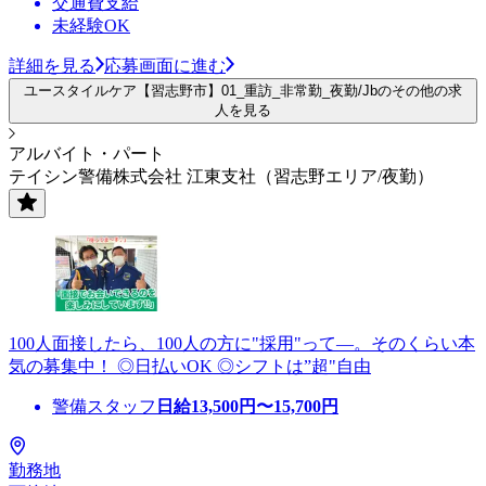
交通費支給
未経験OK
詳細を見る
応募画面に進む
ユースタイルケア【習志野市】01_重訪_非常勤_夜勤/Jbのその他の求
人を見る
アルバイト・パート
テイシン警備株式会社 江東支社（習志野エリア/夜勤）
100人面接したら、100人の方に"採用"って―。そのくらい本
気の募集中！ ◎日払いOK ◎シフトは”超"自由
警備スタッフ
日給
13,500
円〜
15,700
円
勤務地