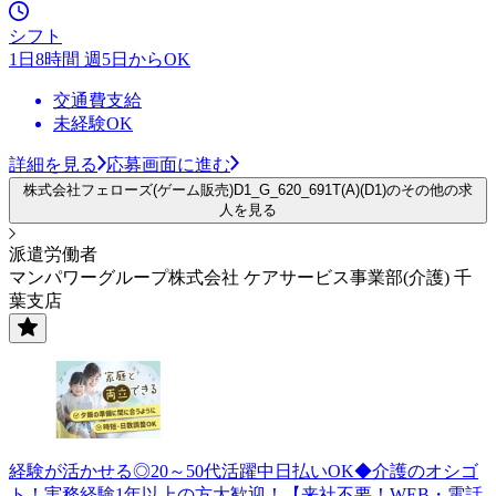
シフト
1日8時間 週5日からOK
交通費支給
未経験OK
詳細を見る
応募画面に進む
株式会社フェローズ(ゲーム販売)D1_G_620_691T(A)(D1)のその他の求
人を見る
派遣労働者
マンパワーグループ株式会社 ケアサービス事業部(介護) 千
葉支店
経験が活かせる◎20～50代活躍中日払いOK◆介護のオシゴ
ト！実務経験1年以上の方大歓迎！【来社不要！WEB・電話