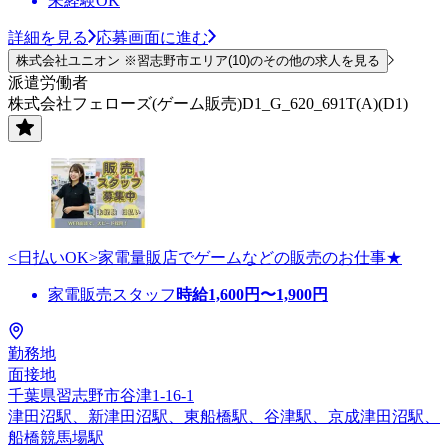
未経験OK
詳細を見る
応募画面に進む
株式会社ユニオン ※習志野市エリア(10)のその他の求人を見る
派遣労働者
株式会社フェローズ(ゲーム販売)D1_G_620_691T(A)(D1)
<日払いOK>家電量販店でゲームなどの販売のお仕事★
家電販売スタッフ
時給
1,600
円〜
1,900
円
勤務地
面接地
千葉県習志野市谷津1-16-1
津田沼駅、新津田沼駅、東船橋駅、谷津駅、京成津田沼駅、
船橋競馬場駅