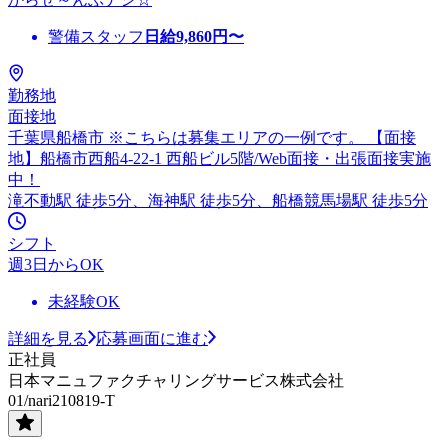
警備スタッフ
日給
9,860
円〜
勤務地
面接地
千葉県船橋市 ※こちらは募集エリアの一例です。 【面接
地】船橋市西船4-22-1 西船ビル5階/Web面接・出張面接実施
中！
滝不動駅 徒歩5分、海神駅 徒歩5分、船橋競馬場駅 徒歩5分
シフト
週3日からOK
未経験OK
詳細を見る
応募画面に進む
正社員
日本マニュファクチャリングサービス株式会社
01/nari210819-T