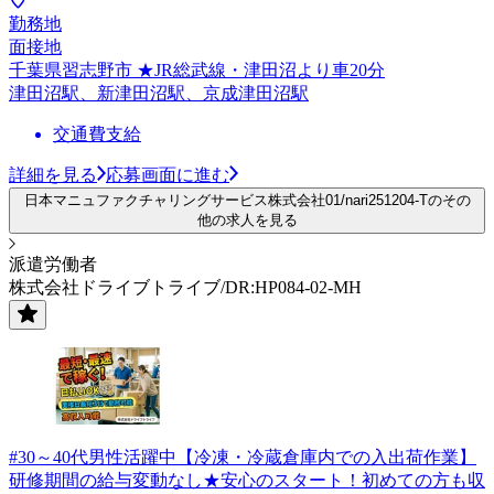
勤務地
面接地
千葉県習志野市 ★JR総武線・津田沼より車20分
津田沼駅、新津田沼駅、京成津田沼駅
交通費支給
詳細を見る
応募画面に進む
日本マニュファクチャリングサービス株式会社01/nari251204-Tのその
他の求人を見る
派遣労働者
株式会社ドライブトライブ/DR:HP084-02-MH
#30～40代男性活躍中【冷凍・冷蔵倉庫内での入出荷作業】
研修期間の給与変動なし★安心のスタート！初めての方も収