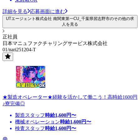
詳細を見る
応募画面に進む
UTエージェント株式会社 南関東第一CU_千葉県習志野市のその他の求
人を見る
正社員
日本マニュファクチャリングサービス株式会社
01/nari251204-T
★製造オペレーター★経験を活かして働こう！高時給1600円
♪寮完備◎
製造スタッフ
時給
1,600
円〜
機械オペレーション
時給
1,600
円〜
検査スタッフ
時給
1,600
円〜