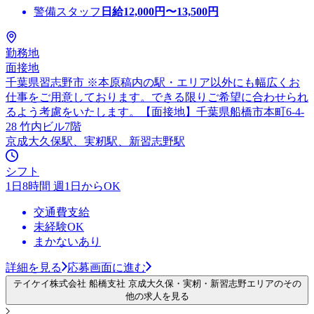
警備スタッフ
日給
12,000
円〜
13,500
円
勤務地
面接地
千葉県習志野市 ※本原稿内の駅・エリア以外にも幅広くお
仕事をご用意しております。できる限りご希望に合わせられ
るよう考慮をいたします。【面接地】千葉県船橋市本町6-4-
28 竹内ビル7階
京成大久保駅、実籾駅、新習志野駅
シフト
1日8時間 週1日からOK
交通費支給
未経験OK
まかないあり
詳細を見る
応募画面に進む
テイケイ株式会社 船橋支社 京成大久保・実籾・新習志野エリアのその
他の求人を見る