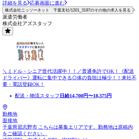
詳細を見る
応募画面に進む
株式会社ニッソーネット 千葉支社/1201_3197のその他の求人を見る
派遣労働者
株式会社アズスタッフ
＼ミドル・シニア世代活躍中！！／普通免許でOK！《配送
ドライバー》運転に集中できる◎体の負担は極少！！来社不
要・電話登録OK！
配送・物流スタッフ
日給
14,700
円〜
18,375
円
勤務地
面接地
千葉県習志野市 こちらは募集エリアです。勤務地は原稿内
をご確認ください。