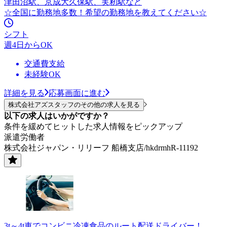
津田沼駅、京成大久保駅、実籾駅など
☆全国に勤務地多数！希望の勤務地を教えてください☆
シフト
週4日からOK
交通費支給
未経験OK
詳細を見る
応募画面に進む
株式会社アズスタッフのその他の求人を見る
以下の求人はいかがですか？
条件を緩めてヒットした求人情報をピックアップ
派遣労働者
株式会社ジャパン・リリーフ 船橋支店/hkdrmhR-11192
3t～4t車でコンビニ冷凍食品のルート配送ドライバー！