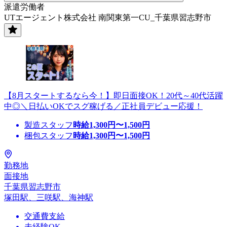
派遣労働者
UTエージェント株式会社 南関東第一CU_千葉県習志野市
【8月スタートするなら今！】即日面接OK！20代～40代活躍
中◎＼日払いOKでスグ稼げる／正社員デビュー応援！
製造スタッフ
時給
1,300
円〜
1,500
円
梱包スタッフ
時給
1,300
円〜
1,500
円
勤務地
面接地
千葉県習志野市
塚田駅、三咲駅、海神駅
交通費支給
未経験OK