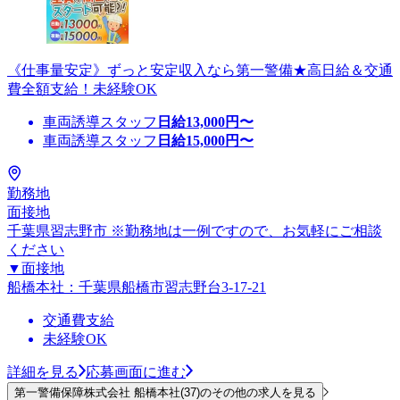
《仕事量安定》ずっと安定収入なら第一警備★高日給＆交通
費全額支給！未経験OK
車両誘導スタッフ
日給
13,000
円〜
車両誘導スタッフ
日給
15,000
円〜
勤務地
面接地
千葉県習志野市 ※勤務地は一例ですので、お気軽にご相談
ください
▼面接地
船橋本社：千葉県船橋市習志野台3-17-21
交通費支給
未経験OK
詳細を見る
応募画面に進む
第一警備保障株式会社 船橋本社(37)のその他の求人を見る