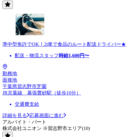
準中型免許でOK！2t車で食品のルート配送ドライバー★
配送・物流スタッフ
時給
1,600
円〜
勤務地
面接地
千葉県習志野市芝園
JR京葉線 幕張豊砂駅（徒歩10分）
交通費支給
詳細を見る
応募画面に進む
アルバイト・パート
株式会社ユニオン ※習志野市エリア(10)