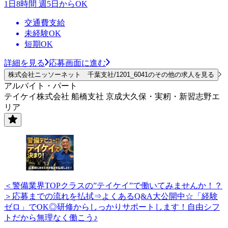
1日8時間 週5日からOK
交通費支給
未経験OK
短期OK
詳細を見る
応募画面に進む
株式会社ニッソーネット 千葉支社/1201_6041のその他の求人を見る
アルバイト・パート
テイケイ株式会社 船橋支社 京成大久保・実籾・新習志野エ
リア
＜警備業界TOPクラスの”テイケイ”で働いてみませんか！？
＞応募までの流れを払拭⇒よくあるQ&A大公開中☆「経験
ゼロ」でOK◎研修からしっかりサポートします！自由シフ
トだから無理なく働こう♪