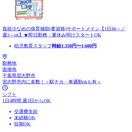
負担少なめの保育補助(要資格)サポートメイン【1日4h～／
週3～ok】★即日勤務・夏休み明けスタートOK
幼児教育スタッフ
時給
1,350
円〜
1,600
円
勤務地
面接地
千葉県習志野市
習志野市内に多数！＜駅チカ・車通勤okも有＞
シフト
1日4時間 週3日からOK
交通費支給
未経験OK
短期OK