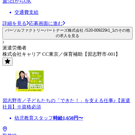
週5日からOK
交通費支給
詳細を見る
応募画面に進む
パーソルファクトリーパートナーズ株式会社 /S20-009229r1_1のその他
の求人を見る
派遣労働者
株式会社キャリア CC東京／保育補助【習志野市-001】
習志野市／子どもたちの「できた！」を支える仕事♪【派遣
社員】※資格必須
幼児教育スタッフ
時給
1,650
円〜