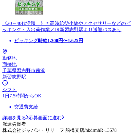
《20～40代活躍！》＊高時給◎小物やアクセサリーなどのピ
ッキング・入出荷作業／JR新習志野駅より送迎バスあり
ピッキング
時給
1,300
円〜
1,625
円
勤務地
面接地
千葉県習志野市茜浜
新習志野駅
シフト
1日7.5時間からOK
交通費支給
詳細を見る
応募画面に進む
派遣労働者
株式会社ジャパン・リリーフ 船橋支店/hkdrmhR-13578