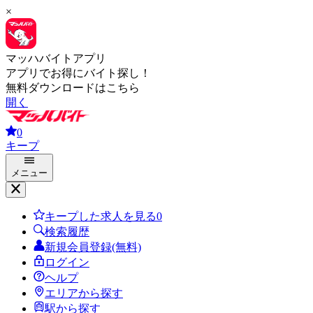
×
マッハバイトアプリ
アプリでお得にバイト探し！
無料ダウンロードはこちら
開く
0
キープ
メニュー
キープした求人を見る
0
検索履歴
新規会員登録(無料)
ログイン
ヘルプ
エリアから探す
駅から探す