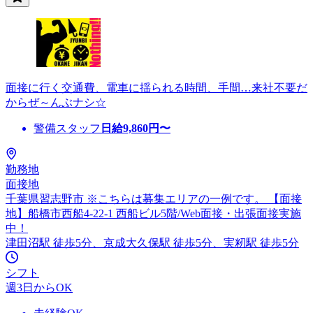
面接に行く交通費、電車に揺られる時間、手間…来社不要だ
からぜ～んぶナシ☆
警備スタッフ
日給
9,860
円〜
勤務地
面接地
千葉県習志野市 ※こちらは募集エリアの一例です。 【面接
地】船橋市西船4-22-1 西船ビル5階/Web面接・出張面接実施
中！
津田沼駅 徒歩5分、京成大久保駅 徒歩5分、実籾駅 徒歩5分
シフト
週3日からOK