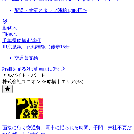
配送・物流スタッフ
時給
1,480
円〜
勤務地
面接地
千葉県船橋市浜町
JR京葉線 南船橋駅（徒歩15分）
交通費支給
詳細を見る
応募画面に進む
アルバイト・パート
株式会社ユニオン ※船橋市エリア(38)
面接に行く交通費、電車に揺られる時間、手間…来社不要だ
からぜ～んぶナシ☆