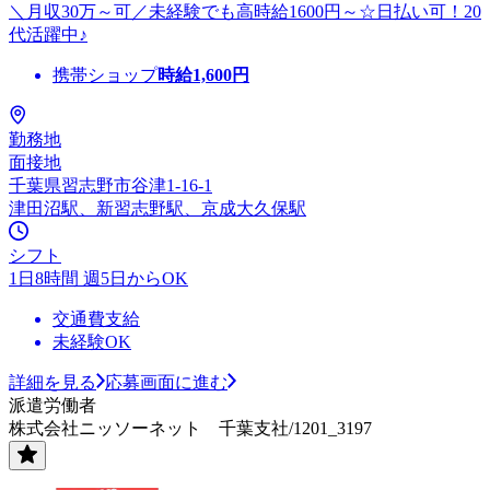
＼月収30万～可／未経験でも高時給1600円～☆日払い可！20
代活躍中♪
携帯ショップ
時給
1,600
円
勤務地
面接地
千葉県習志野市谷津1-16-1
津田沼駅、新習志野駅、京成大久保駅
シフト
1日8時間 週5日からOK
交通費支給
未経験OK
詳細を見る
応募画面に進む
派遣労働者
株式会社ニッソーネット 千葉支社/1201_3197