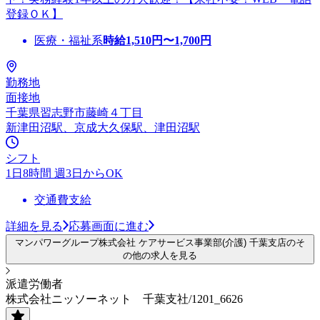
登録ＯＫ】
医療・福祉系
時給
1,510
円〜
1,700
円
勤務地
面接地
千葉県習志野市藤崎４丁目
新津田沼駅、京成大久保駅、津田沼駅
シフト
1日8時間 週3日からOK
交通費支給
詳細を見る
応募画面に進む
マンパワーグループ株式会社 ケアサービス事業部(介護) 千葉支店のそ
の他の求人を見る
派遣労働者
株式会社ニッソーネット 千葉支社/1201_6626