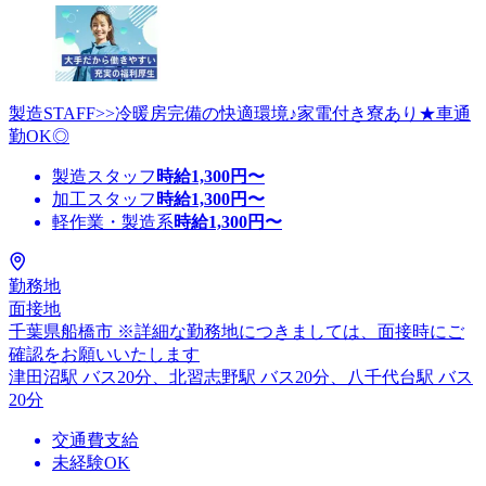
製造STAFF>>冷暖房完備の快適環境♪家電付き寮あり★車通
勤OK◎
製造スタッフ
時給
1,300
円〜
加工スタッフ
時給
1,300
円〜
軽作業・製造系
時給
1,300
円〜
勤務地
面接地
千葉県船橋市 ※詳細な勤務地につきましては、面接時にご
確認をお願いいたします
津田沼駅 バス20分、北習志野駅 バス20分、八千代台駅 バス
20分
交通費支給
未経験OK