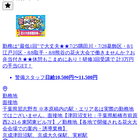
勤務は"最低1回"で大丈夫★★7/25隅田川・7/28葛飾区・8/1
江戸川区・8/8取手・8/8熊谷の花火大会で働きませんか？お
弁当付き★★休憩もこまめにあり！研修3回受講で 計3万円
の手当GET！
警備スタッフ
日給
10,500
円〜
11,500
円
勤務地
面接地
千葉県習志野市 ※本原稿内の駅・エリア名は実際の勤務地
ではございません。面接地【津田沼支社：千葉県船橋市前原
西2-21-6 東関東ビル7F】／勤務地【各地で開催される花火大
会会場での案内・誘導業務】
京成津田沼駅、京成大久保駅、実籾駅