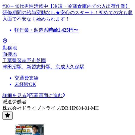
#30～40代男性活躍中【冷凍・冷蔵倉庫内での入出荷作業】
研修期間の給与変動なし★安心のスタート！初めての方も収
入面で不安なく始められます！
軽作業・製造系
時給
1,425
円〜
勤務地
面接地
千葉県習志野市芝園
津田沼駅、新習志野駅、京成大久保駅
交通費支給
未経験OK
詳細を見る
応募画面に進む
派遣労働者
株式会社ドライブトライブ/DR:HP084-01-MH