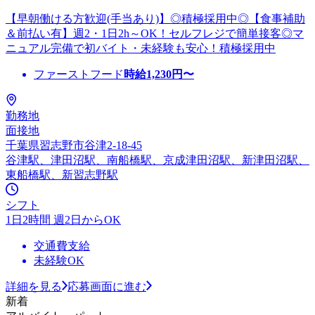
【早朝働ける方歓迎(手当あり)】◎積極採用中◎【食事補助
＆前払い有】週2・1日2h～OK！セルフレジで簡単接客◎マ
ニュアル完備で初バイト・未経験も安心！積極採用中
ファーストフード
時給
1,230
円〜
勤務地
面接地
千葉県習志野市谷津2-18-45
谷津駅、津田沼駅、南船橋駅、京成津田沼駅、新津田沼駅、
東船橋駅、新習志野駅
シフト
1日2時間 週2日からOK
交通費支給
未経験OK
詳細を見る
応募画面に進む
新着