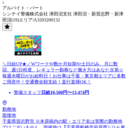
アルバイト・パート
シンテイ警備株式会社 津田沼支社 津田沼・新習志野・新津
田沼(19)エリア/A3203200132
＼日給UP★／Wワークや数か月短期や土日のみ、月に数
回、週1日程度、レギュラー勤務など働き方はあなた次第☆
毎週水曜日がお給料日！お仕事は千葉・東京都エリアに多数
ご用意中！交通費全額支給！直行直帰OK！
警備スタッフ
日給
10,500
円〜
13,474
円
勤務地
面接地
千葉県習志野市 ※本原稿内の駅・エリア名は実際の勤務地
ではございません。面接地は【千葉県船橋市前原西2-21-6 東