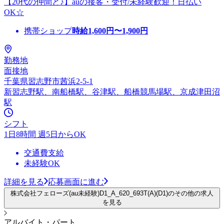
【20代の仲間と♪】auの接客・受付/未経験歓迎！日払い
OK☆
携帯ショップ
時給
1,600
円〜
1,900
円
勤務地
面接地
千葉県習志野市茜浜2-5-1
新習志野駅、南船橋駅、谷津駅、船橋競馬場駅、京成津田沼
駅
シフト
1日8時間 週5日からOK
交通費支給
未経験OK
詳細を見る
応募画面に進む
株式会社フェローズ(au未経験)D1_A_620_693T(A)(D1)のその他の求人
を見る
アルバイト・パート