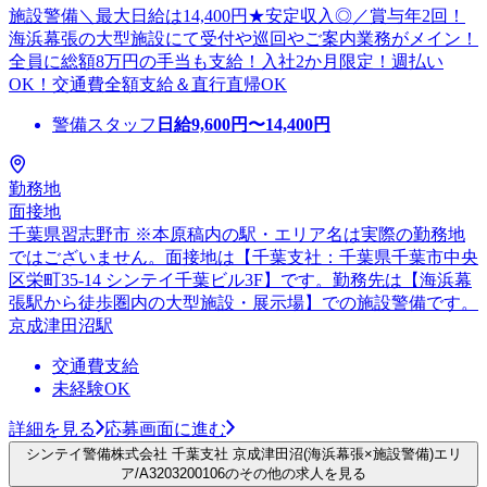
施設警備＼最大日給は14,400円★安定収入◎／賞与年2回！
海浜幕張の大型施設にて受付や巡回やご案内業務がメイン！
全員に総額8万円の手当も支給！入社2か月限定！週払い
OK！交通費全額支給＆直行直帰OK
警備スタッフ
日給
9,600
円〜
14,400
円
勤務地
面接地
千葉県習志野市 ※本原稿内の駅・エリア名は実際の勤務地
ではございません。面接地は【千葉支社：千葉県千葉市中央
区栄町35-14 シンテイ千葉ビル3F】です。勤務先は【海浜幕
張駅から徒歩圏内の大型施設・展示場】での施設警備です。
京成津田沼駅
交通費支給
未経験OK
詳細を見る
応募画面に進む
シンテイ警備株式会社 千葉支社 京成津田沼(海浜幕張×施設警備)エリ
ア/A3203200106のその他の求人を見る