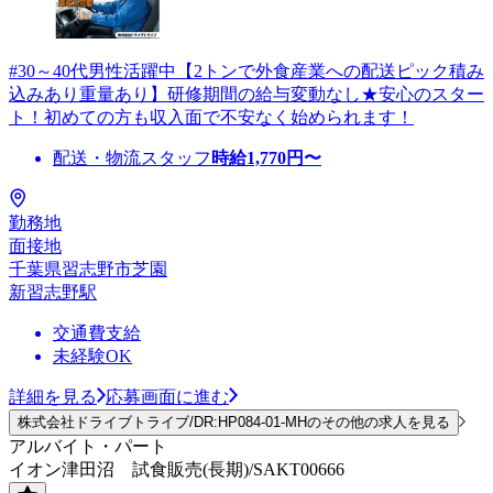
#30～40代男性活躍中【2トンで外食産業への配送ピック積み
込みあり重量あり】研修期間の給与変動なし★安心のスター
ト！初めての方も収入面で不安なく始められます！
配送・物流スタッフ
時給
1,770
円〜
勤務地
面接地
千葉県習志野市芝園
新習志野駅
交通費支給
未経験OK
詳細を見る
応募画面に進む
株式会社ドライブトライブ/DR:HP084-01-MHのその他の求人を見る
アルバイト・パート
イオン津田沼 試食販売(長期)/SAKT00666