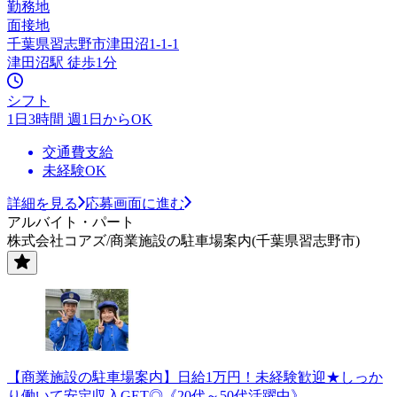
勤務地
面接地
千葉県習志野市津田沼1-1-1
津田沼駅 徒歩1分
シフト
1日3時間 週1日からOK
交通費支給
未経験OK
詳細を見る
応募画面に進む
アルバイト・パート
株式会社コアズ/商業施設の駐車場案内(千葉県習志野市)
【商業施設の駐車場案内】日給1万円！未経験歓迎★しっか
り働いて安定収入GET◎《20代～50代活躍中》