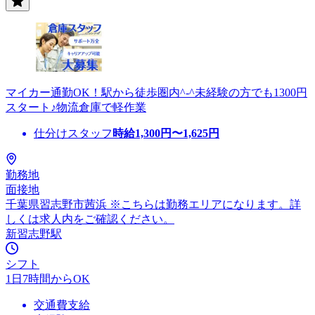
マイカー通勤OK！駅から徒歩圏内^-^未経験の方でも1300円
スタート♪物流倉庫で軽作業
仕分けスタッフ
時給
1,300
円〜
1,625
円
勤務地
面接地
千葉県習志野市茜浜 ※こちらは勤務エリアになります。詳
しくは求人内をご確認ください。
新習志野駅
シフト
1日7時間からOK
交通費支給