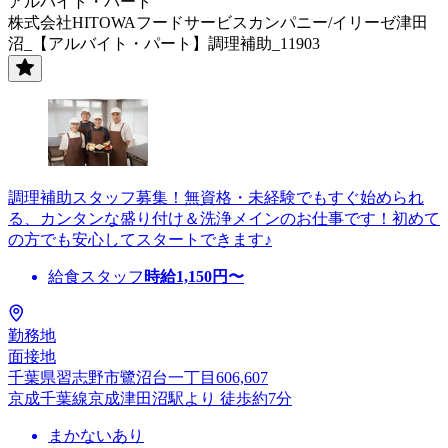
アルバイト・パート
株式会社HITOWAフードサービスカンパニー/イリーゼ津田
沼_【アルバイト・パート】調理補助_11903
調理補助スタッフ募集！無資格・未経験でもすぐ始められ
る、カンタンな盛り付け＆洗浄メインのお仕事です！初めて
の方でも安心してスタートできます♪
給食スタッフ
時給
1,150
円〜
勤務地
面接地
千葉県習志野市鷺沼台一丁目606,607
京成千葉線京成津田沼駅より 徒歩約7分
まかないあり