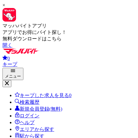
×
マッハバイトアプリ
アプリでお得にバイト探し！
無料ダウンロードはこちら
開く
0
キープ
メニュー
キープした求人を見る
0
検索履歴
新規会員登録(無料)
ログイン
ヘルプ
エリアから探す
駅から探す