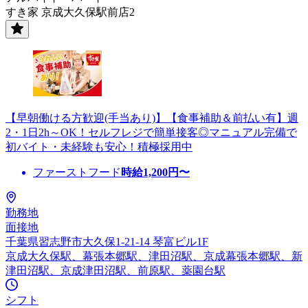
すき家 京成大久保駅前店2
【早朝働ける方歓迎(手当あり)】【食事補助＆前払い有】週
2・1日2h～OK！セルフレジで簡単接客◎マニュアル完備で
初バイト・未経験も安心！積極採用中
ファーストフード
時給
1,200
円〜
勤務地
面接地
千葉県習志野市大久保1-21-14 琴富ビル1F
京成大久保駅、幕張本郷駅、津田沼駅、京成幕張本郷駅、新
津田沼駅、京成津田沼駅、前原駅、薬園台駅
シフト