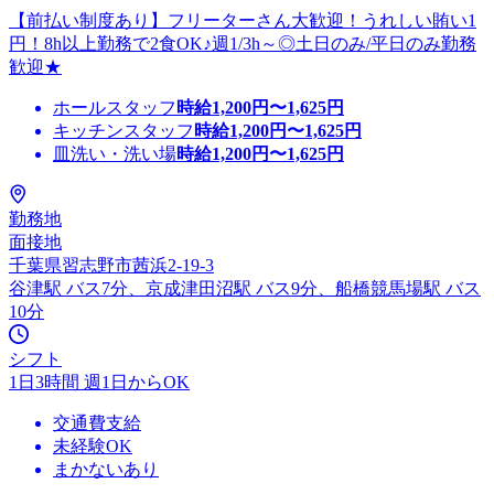
【前払い制度あり】フリーターさん大歓迎！うれしい賄い1
円！8h以上勤務で2食OK♪週1/3h～◎土日のみ/平日のみ勤務
歓迎★
ホールスタッフ
時給
1,200
円〜
1,625
円
キッチンスタッフ
時給
1,200
円〜
1,625
円
皿洗い・洗い場
時給
1,200
円〜
1,625
円
勤務地
面接地
千葉県習志野市茜浜2-19-3
谷津駅 バス7分、京成津田沼駅 バス9分、船橋競馬場駅 バス
10分
シフト
1日3時間 週1日からOK
交通費支給
未経験OK
まかないあり