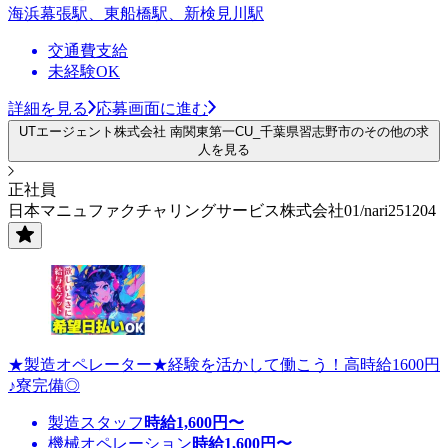
海浜幕張駅、東船橋駅、新検見川駅
交通費支給
未経験OK
詳細を見る
応募画面に進む
UTエージェント株式会社 南関東第一CU_千葉県習志野市のその他の求
人を見る
正社員
日本マニュファクチャリングサービス株式会社01/nari251204
★製造オペレーター★経験を活かして働こう！高時給1600円
♪寮完備◎
製造スタッフ
時給
1,600
円〜
機械オペレーション
時給
1,600
円〜