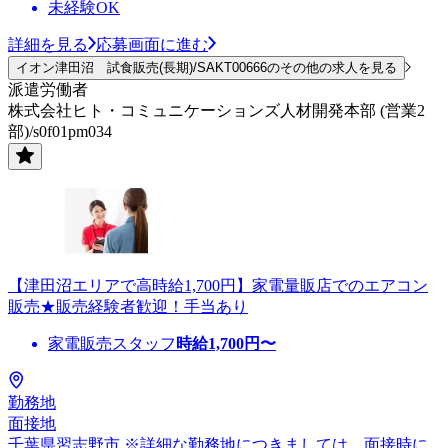
未経験OK
詳細を見る
応募画面に進む
イオン津田沼 試食販売(長期)/SAKT00666のその他の求人を見る
派遣労働者
株式会社ヒト・コミュニケーションズ人材開発本部 (営業2
部)/s0f01pm034
【津田沼エリアで高時給1,700円】家電量販店でのエアコン
販売★販売経験者歓迎！手当あり
家電販売スタッフ
時給
1,700
円〜
勤務地
面接地
千葉県習志野市 ※詳細な勤務地につきましては、面接時に