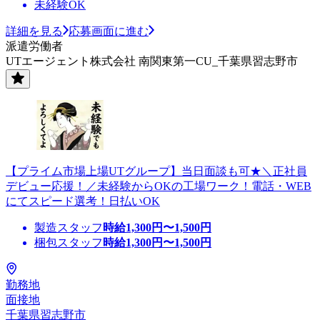
未経験OK
詳細を見る
応募画面に進む
派遣労働者
UTエージェント株式会社 南関東第一CU_千葉県習志野市
【プライム市場上場UTグループ】当日面談も可★＼正社員
デビュー応援！／未経験からOKの工場ワーク！電話・WEB
にてスピード選考！日払いOK
製造スタッフ
時給
1,300
円〜
1,500
円
梱包スタッフ
時給
1,300
円〜
1,500
円
勤務地
面接地
千葉県習志野市