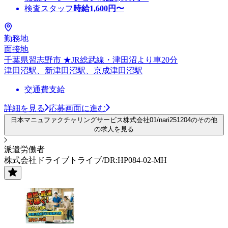
検査スタッフ
時給
1,600
円〜
勤務地
面接地
千葉県習志野市 ★JR総武線・津田沼より車20分
津田沼駅、新津田沼駅、京成津田沼駅
交通費支給
詳細を見る
応募画面に進む
日本マニュファクチャリングサービス株式会社01/nari251204のその他
の求人を見る
派遣労働者
株式会社ドライブトライブ/DR:HP084-02-MH