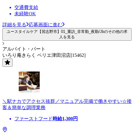
交通費支給
未経験OK
詳細を見る
応募画面に進む
ユースタイルケア【習志野市】01_重訪_非常勤_夜勤/Jbのその他の求
人を見る
アルバイト・パート
いろり庵きらく ペリエ津田沼店[15462]
＼駅ナカでアクセス抜群／マニュアル完備で働きやすい☆接
客＆簡単な調理業務
ファーストフード
時給
1,300
円