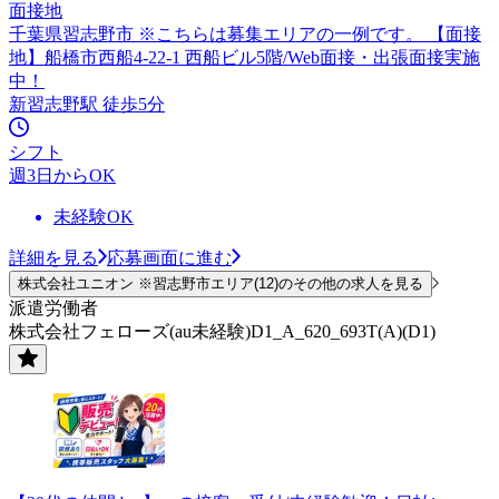
面接地
千葉県習志野市 ※こちらは募集エリアの一例です。 【面接
地】船橋市西船4-22-1 西船ビル5階/Web面接・出張面接実施
中！
新習志野駅 徒歩5分
シフト
週3日からOK
未経験OK
詳細を見る
応募画面に進む
株式会社ユニオン ※習志野市エリア(12)のその他の求人を見る
派遣労働者
株式会社フェローズ(au未経験)D1_A_620_693T(A)(D1)