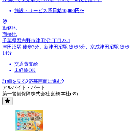
施設・サービス系
日給
10,000
円〜
勤務地
面接地
千葉県習志野市津田沼1丁目23-1
津田沼駅 徒歩3分、新津田沼駅 徒歩5分、京成津田沼駅 徒歩
14分
交通費支給
未経験OK
詳細を見る
応募画面に進む
アルバイト・パート
第一警備保障株式会社 船橋本社(39)