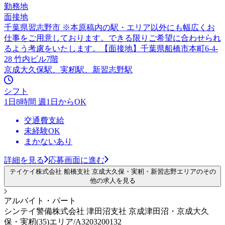
勤務地
面接地
千葉県習志野市 ※本原稿内の駅・エリア以外にも幅広くお
仕事をご用意しております。できる限りご希望に合わせられ
るよう考慮をいたします。【面接地】千葉県船橋市本町6-4-
28 竹内ビル7階
京成大久保駅、実籾駅、新習志野駅
シフト
1日8時間 週1日からOK
交通費支給
未経験OK
まかないあり
詳細を見る
応募画面に進む
テイケイ株式会社 船橋支社 京成大久保・実籾・新習志野エリアのその
他の求人を見る
アルバイト・パート
シンテイ警備株式会社 津田沼支社 京成津田沼・京成大久
保・実籾(35)エリア/A3203200132