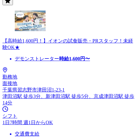
【高時給1,600円！】イオンの試食販売・PRスタッフ！未経
験OK★
デモンストレーター
時給
1,600
円〜
勤務地
面接地
千葉県習志野市津田沼1-23-1
津田沼駅 徒歩3分、新津田沼駅 徒歩5分、京成津田沼駅 徒歩
14分
シフト
1日7時間 週1日からOK
交通費支給