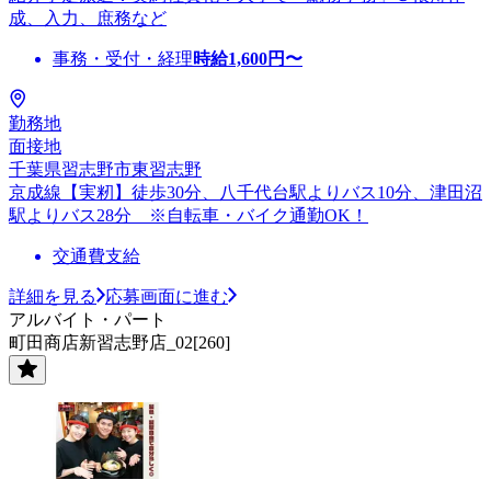
成、入力、庶務など
事務・受付・経理
時給
1,600
円〜
勤務地
面接地
千葉県習志野市東習志野
京成線【実籾】徒歩30分、八千代台駅よりバス10分、津田沼
駅よりバス28分 ※自転車・バイク通勤OK！
交通費支給
詳細を見る
応募画面に進む
アルバイト・パート
町田商店新習志野店_02[260]