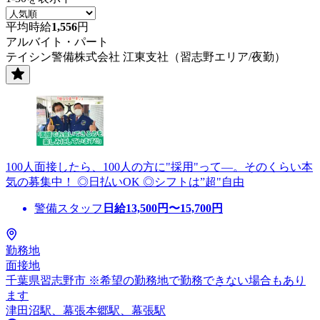
平均時給
1,556
円
アルバイト・パート
テイシン警備株式会社 江東支社（習志野エリア/夜勤）
100人面接したら、100人の方に"採用"って―。そのくらい本
気の募集中！ ◎日払いOK ◎シフトは”超"自由
警備スタッフ
日給
13,500
円〜
15,700
円
勤務地
面接地
千葉県習志野市 ※希望の勤務地で勤務できない場合もあり
ます
津田沼駅、幕張本郷駅、幕張駅