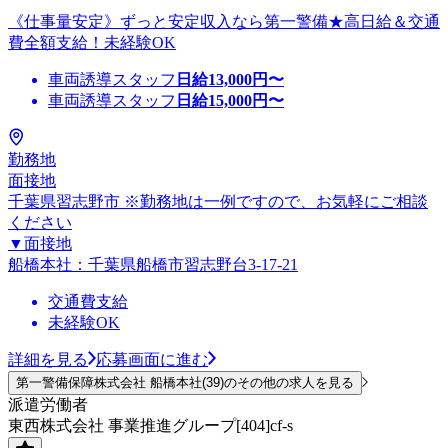
《仕事量安定》ずっと安定収入なら第一警備★高日給＆交通
費全額支給！未経験OK
車両誘導スタッフ
日給
13,000
円〜
車両誘導スタッフ
日給
15,000
円〜
勤務地
面接地
千葉県習志野市 ※勤務地は一例ですので、お気軽にご相談
ください
▼面接地
船橋本社：千葉県船橋市習志野台3-17-21
交通費支給
未経験OK
詳細を見る
応募画面に進む
第一警備保障株式会社 船橋本社(39)のその他の求人を見る
派遣労働者
東西株式会社 事業推進グループ[404]cf-s