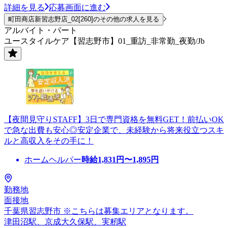
詳細を見る
応募画面に進む
町田商店新習志野店_02[260]のその他の求人を見る
アルバイト・パート
ユースタイルケア【習志野市】01_重訪_非常勤_夜勤/Jb
【夜間見守りSTAFF】3日で専門資格を無料GET！前払いOK
で急な出費も安心◎安定企業で、未経験から将来役立つスキ
ルと高収入をその手に！
ホームヘルパー
時給
1,831
円〜
1,895
円
勤務地
面接地
千葉県習志野市 ※こちらは募集エリアとなります。
津田沼駅、京成大久保駅、実籾駅