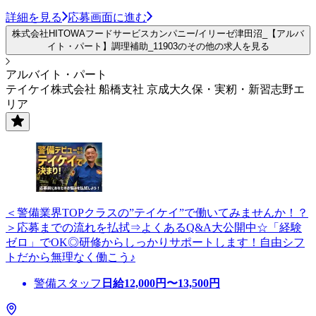
詳細を見る
応募画面に進む
株式会社HITOWAフードサービスカンパニー/イリーゼ津田沼_【アルバ
イト・パート】調理補助_11903のその他の求人を見る
アルバイト・パート
テイケイ株式会社 船橋支社 京成大久保・実籾・新習志野エ
リア
＜警備業界TOPクラスの”テイケイ”で働いてみませんか！？
＞応募までの流れを払拭⇒よくあるQ&A大公開中☆「経験
ゼロ」でOK◎研修からしっかりサポートします！自由シフ
トだから無理なく働こう♪
警備スタッフ
日給
12,000
円〜
13,500
円