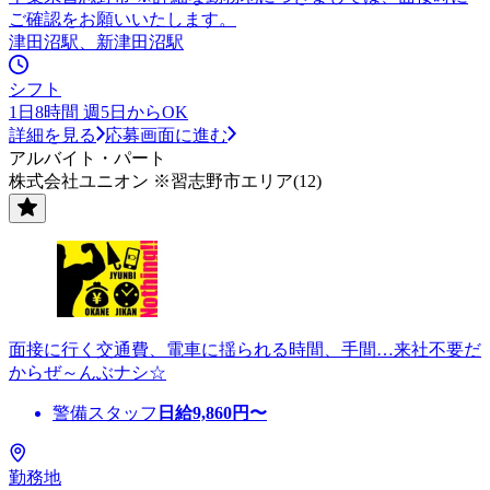
ご確認をお願いいたします。
津田沼駅、新津田沼駅
シフト
1日8時間 週5日からOK
詳細を見る
応募画面に進む
アルバイト・パート
株式会社ユニオン ※習志野市エリア(12)
面接に行く交通費、電車に揺られる時間、手間…来社不要だ
からぜ～んぶナシ☆
警備スタッフ
日給
9,860
円〜
勤務地