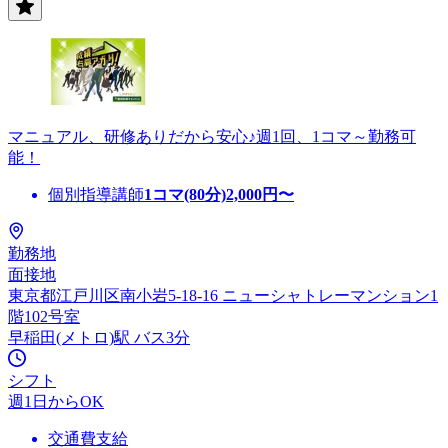
マニュアル、研修ありだから安心♪週1回、1コマ～勤務可
能！
個別指導講師
1コマ(80分)
2,000
円〜
勤務地
面接地
東京都江戸川区南小岩5-18-16 ニューシャトレーマンション1
階102号室
早稲田(メトロ)駅 バス3分
シフト
週1日からOK
交通費支給