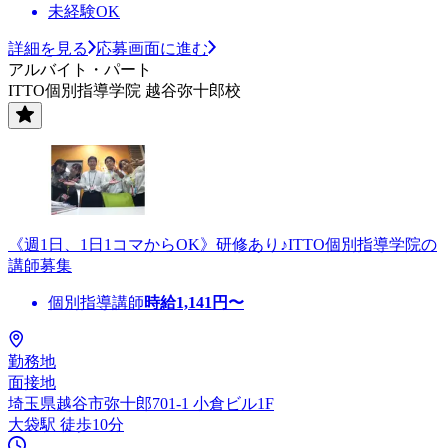
未経験OK
詳細を見る
応募画面に進む
アルバイト・パート
ITTO個別指導学院 越谷弥十郎校
《週1日、1日1コマからOK》研修あり♪ITTO個別指導学院の
講師募集
個別指導講師
時給
1,141
円〜
勤務地
面接地
埼玉県越谷市弥十郎701-1 小倉ビル1F
大袋駅 徒歩10分