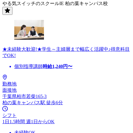
やる気スイッチのスクールIE 柏の葉キャンパス校
★未経験大歓迎!★学生～主婦層まで幅広く活躍中♪得意科目
でOK!
個別指導講師
時給
1,240
円〜
勤務地
面接地
千葉県柏市若柴165-3
柏の葉キャンパス駅 徒歩6分
シフト
1日1.5時間 週1日からOK
未経験OK