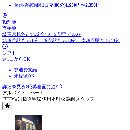
個別指導講師
1コマ(80分)
1,950
円〜
2,350
円
勤務地
面接地
埼玉県越谷市北越谷4-2-15 親宅ビル2F
北越谷駅 徒歩1分、越谷駅 徒歩20分、南越谷駅 徒歩40分
シフト
週1日からOK
交通費支給
未経験OK
詳細を見る
応募画面に進む
アルバイト・パート
ITTO個別指導学院 伊興本町校 講師スタッフ