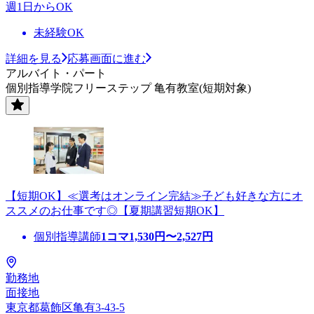
週1日からOK
未経験OK
詳細を見る
応募画面に進む
アルバイト・パート
個別指導学院フリーステップ 亀有教室(短期対象)
【短期OK】≪選考はオンライン完結≫子ども好きな方にオ
ススメのお仕事です◎【夏期講習短期OK】
個別指導講師
1コマ
1,530
円〜
2,527
円
勤務地
面接地
東京都葛飾区亀有3-43-5