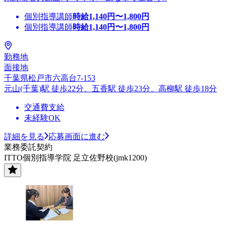
個別指導講師
時給
1,140
円〜
1,800
円
個別指導講師
時給
1,140
円〜
1,800
円
勤務地
面接地
千葉県松戸市六高台7-153
元山(千葉)駅 徒歩22分、五香駅 徒歩23分、高柳駅 徒歩18分
交通費支給
未経験OK
詳細を見る
応募画面に進む
業務委託契約
ITTO個別指導学院 足立佐野校(jmk1200)