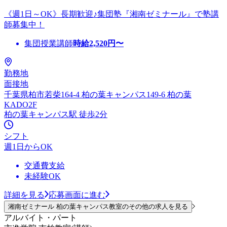
《週1日～OK》長期歓迎♪集団塾『湘南ゼミナール』で塾講
師募集中！
集団授業講師
時給
2,520
円〜
勤務地
面接地
千葉県柏市若柴164-4 柏の葉キャンパス149-6 柏の葉
KADO2F
柏の葉キャンパス駅 徒歩2分
シフト
週1日からOK
交通費支給
未経験OK
詳細を見る
応募画面に進む
湘南ゼミナール 柏の葉キャンパス教室のその他の求人を見る
アルバイト・パート