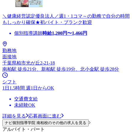
＼健康経営認定優良法人／週1・1コマ～の勤務で自分の時間
もしっかり確保★初バイト・ブランク歓迎
個別指導講師
時給
1,200
円〜
1,466
円
勤務地
面接地
千葉県柏市光が丘2-21-18
南柏駅 徒歩21分、新柏駅 徒歩19分、北小金駅 徒歩28分
シフト
1日1.5時間 週1日からOK
交通費支給
未経験OK
詳細を見る
応募画面に進む
ナビ個別指導学院 南柏校のその他の求人を見る
アルバイト・パート