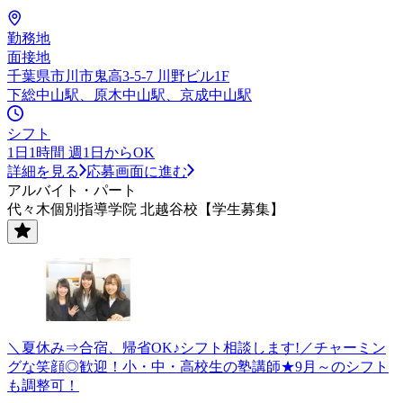
勤務地
面接地
千葉県市川市鬼高3-5-7 川野ビル1F
下総中山駅、原木中山駅、京成中山駅
シフト
1日1時間 週1日からOK
詳細を見る
応募画面に進む
アルバイト・パート
代々木個別指導学院 北越谷校【学生募集】
＼夏休み⇒合宿、帰省OK♪シフト相談します!／チャーミン
グな笑顔◎歓迎！小・中・高校生の塾講師★9月～のシフト
も調整可！