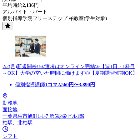
平均時給
2,136
円
アルバイト・パート
個別指導学院フリーステップ 柏教室(学生対象)
2/2(月)新規開校!!≪選考はオンライン完結≫【週1日・1科目
～OK】大学の空いた時間に働けます◎【夏期講習短期OK】
個別指導講師
1コマ
2,560
円〜
3,890
円
勤務地
面接地
千葉県柏市旭町1-1-7 第5彰栄ビル1階
柏駅、北柏駅
シフト