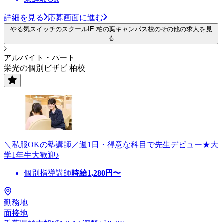
詳細を見る
応募画面に進む
やる気スイッチのスクールIE 柏の葉キャンパス校のその他の求人を見
る
アルバイト・パート
栄光の個別ビザビ 柏校
＼私服OKの塾講師／週1日・得意な科目で先生デビュー★大
学1年生大歓迎♪
個別指導講師
時給
1,280
円〜
勤務地
面接地