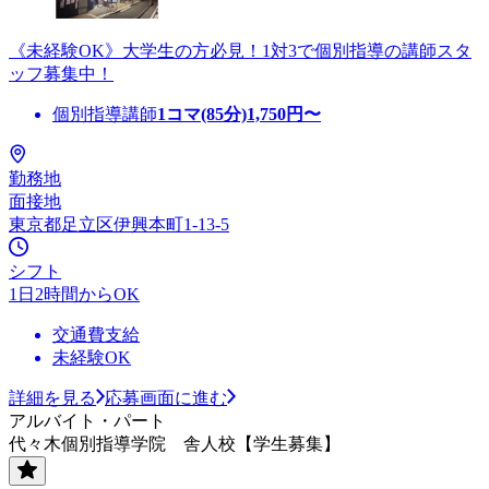
《未経験OK》大学生の方必見！1対3で個別指導の講師スタ
ッフ募集中！
個別指導講師
1コマ(85分)
1,750
円〜
勤務地
面接地
東京都足立区伊興本町1-13-5
シフト
1日2時間からOK
交通費支給
未経験OK
詳細を見る
応募画面に進む
アルバイト・パート
代々木個別指導学院 舎人校【学生募集】