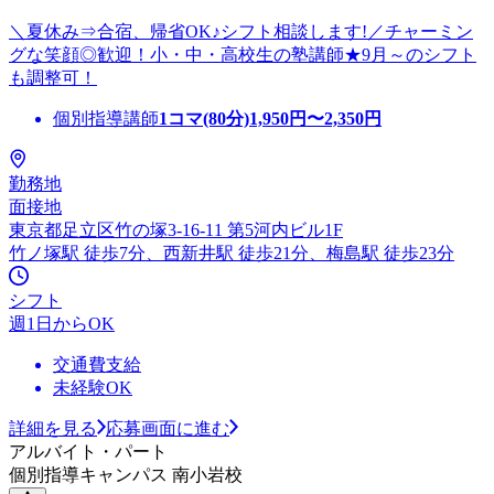
＼夏休み⇒合宿、帰省OK♪シフト相談します!／チャーミン
グな笑顔◎歓迎！小・中・高校生の塾講師★9月～のシフト
も調整可！
個別指導講師
1コマ(80分)
1,950
円〜
2,350
円
勤務地
面接地
東京都足立区竹の塚3-16-11 第5河内ビル1F
竹ノ塚駅 徒歩7分、西新井駅 徒歩21分、梅島駅 徒歩23分
シフト
週1日からOK
交通費支給
未経験OK
詳細を見る
応募画面に進む
アルバイト・パート
個別指導キャンパス 南小岩校