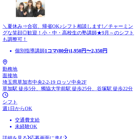
＼夏休み⇒合宿、帰省OK♪シフト相談します!／チャーミン
グな笑顔◎歓迎！小・中・高校生の塾講師★9月～のシフト
も調整可！
個別指導講師
1コマ(80分)
1,950
円〜
2,350
円
勤務地
面接地
埼玉県草加市中央2-2-19 ロッソ中央2F
草加駅 徒歩5分、獨協大学前駅 徒歩25分、谷塚駅 徒歩22分
シフト
週1日からOK
交通費支給
未経験OK
詳細を見る
応募画面に進む