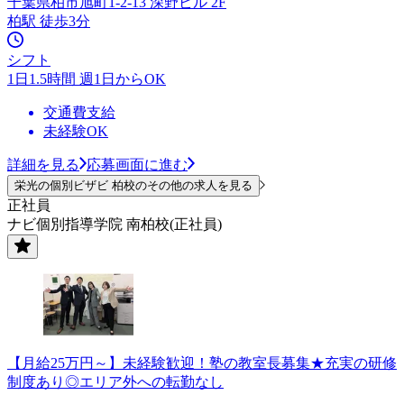
千葉県柏市旭町1-2-13 深野ビル 2F
柏駅 徒歩3分
シフト
1日1.5時間 週1日からOK
交通費支給
未経験OK
詳細を見る
応募画面に進む
栄光の個別ビザビ 柏校のその他の求人を見る
正社員
ナビ個別指導学院 南柏校(正社員)
【月給25万円～】未経験歓迎！塾の教室長募集★充実の研修
制度あり◎エリア外への転勤なし