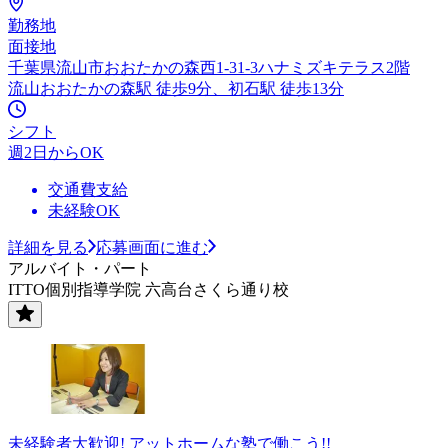
勤務地
面接地
千葉県流山市おおたかの森西1-31-3ハナミズキテラス2階
流山おおたかの森駅 徒歩9分、初石駅 徒歩13分
シフト
週2日からOK
交通費支給
未経験OK
詳細を見る
応募画面に進む
アルバイト・パート
ITTO個別指導学院 六高台さくら通り校
未経験者大歓迎! アットホームな塾で働こう!!