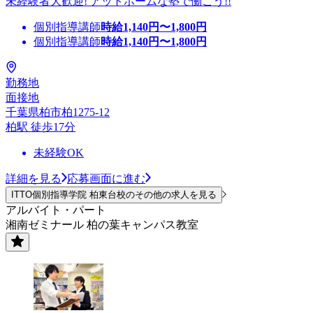
未経験者大歓迎! アットホームな塾で働こう!!
個別指導講師
時給
1,140
円〜
1,800
円
個別指導講師
時給
1,140
円〜
1,800
円
勤務地
面接地
千葉県柏市柏1275-12
柏駅 徒歩17分
未経験OK
詳細を見る
応募画面に進む
ITTO個別指導学院 柏東台校のその他の求人を見る
アルバイト・パート
湘南ゼミナール 柏の葉キャンパス教室