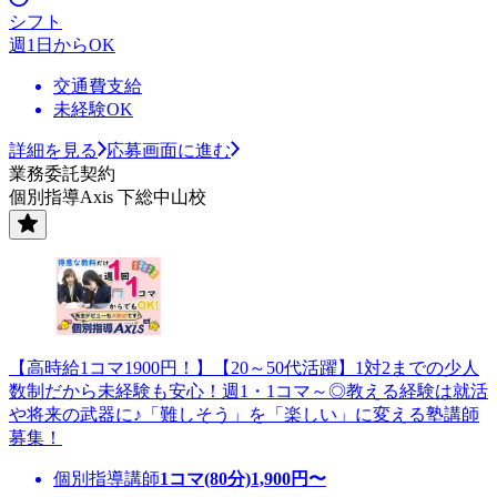
シフト
週1日からOK
交通費支給
未経験OK
詳細を見る
応募画面に進む
業務委託契約
個別指導Axis 下総中山校
【高時給1コマ1900円！】【20～50代活躍】1対2までの少人
数制だから未経験も安心！週1・1コマ～◎教える経験は就活
や将来の武器に♪「難しそう」を「楽しい」に変える塾講師
募集！
個別指導講師
1コマ(80分)
1,900
円〜