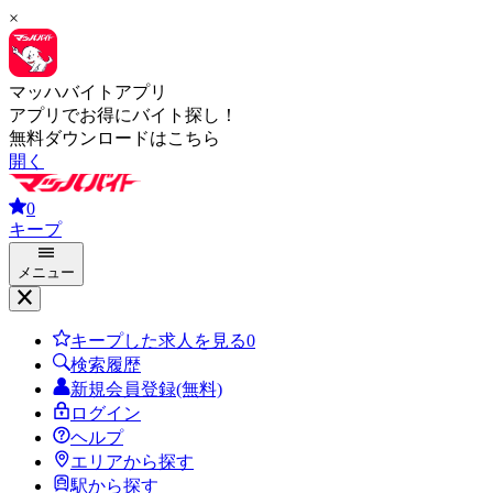
×
マッハバイトアプリ
アプリでお得にバイト探し！
無料ダウンロードはこちら
開く
0
キープ
メニュー
キープした求人を見る
0
検索履歴
新規会員登録(無料)
ログイン
ヘルプ
エリアから探す
駅から探す