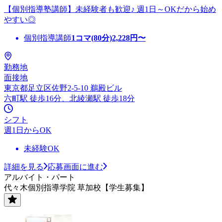
【個別指導塾講師】未経験者も歓迎♪ 週1日～OKだから始め
やすい◎
個別指導講師
1コマ(80分)
2,228
円〜
勤務地
面接地
東京都足立区佐野2-5-10 鵜殿ビル
六町駅 徒歩16分、北綾瀬駅 徒歩18分
シフト
週1日からOK
未経験OK
詳細を見る
応募画面に進む
アルバイト・パート
代々木個別指導学院 草加校【学生募集】