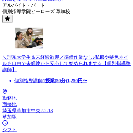
アルバイト・パート
個別指導学院ヒーローズ 草加校
＼理系大学生＆未経験歓迎／準備作業なし♪私服や髪色ネイ
ルも自由で未経験から安心して始められます☆【個別指導塾
講師】
個別指導講師
1授業(50分)
1,250
円〜
勤務地
面接地
埼玉県草加市中央2-2-18
草加駅
シフト