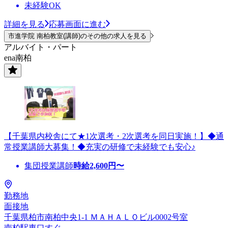
未経験OK
詳細を見る
応募画面に進む
市進学院 南柏教室(講師)のその他の求人を見る
アルバイト・パート
ena南柏
【千葉県内校舎にて★1次選考・2次選考を同日実施！】◆通
常授業講師大募集！◆充実の研修で未経験でも安心♪
集団授業講師
時給
2,600
円〜
勤務地
面接地
千葉県柏市南柏中央1-1 ＭＡＨＡＬＯビル0002号室
南柏駅東口すぐ