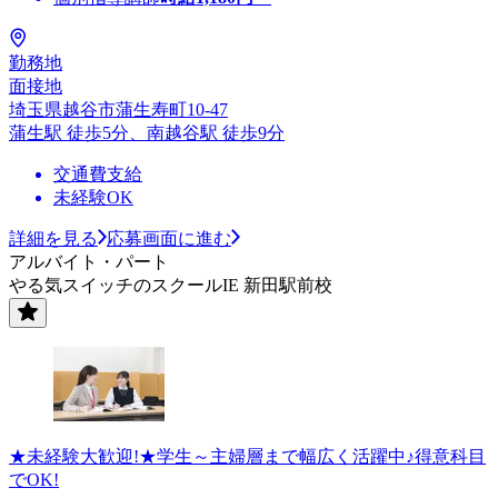
勤務地
面接地
埼玉県越谷市蒲生寿町10-47
蒲生駅 徒歩5分、南越谷駅 徒歩9分
交通費支給
未経験OK
詳細を見る
応募画面に進む
アルバイト・パート
やる気スイッチのスクールIE 新田駅前校
★未経験大歓迎!★学生～主婦層まで幅広く活躍中♪得意科目
でOK!