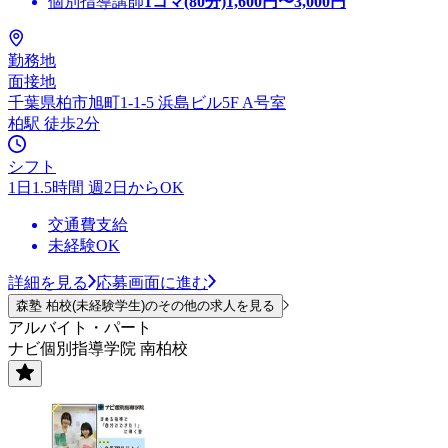
個別指導講師
1コマ(80分)
1,600
円〜
3,000
円
勤務地
面接地
千葉県柏市旭町1-1-5 浜島ビル5F A号室
柏駅 徒歩2分
シフト
1日1.5時間 週2日からOK
交通費支給
未経験OK
詳細を見る
応募画面に進む
森塾 柏校(未経験学生)のその他の求人を見る
アルバイト・パート
ナビ個別指導学院 南柏校