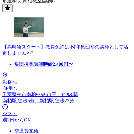
市進学院 南柏教室(講師)
【高時給スタート】教員免許は不問!集団塾の講師として活
躍しませんか?
集団授業講師
時給
2,400
円〜
勤務地
面接地
千葉県柏市南柏中央6-1三上ビル6階
南柏駅 徒歩5分、新柏駅 徒歩22分
シフト
週2日からOK
交通費支給