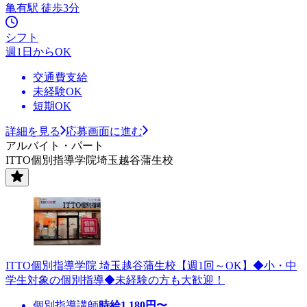
亀有駅 徒歩3分
シフト
週1日からOK
交通費支給
未経験OK
短期OK
詳細を見る
応募画面に進む
アルバイト・パート
ITTO個別指導学院埼玉越谷蒲生校
ITTO個別指導学院 埼玉越谷蒲生校【週1回～OK】◆小・中
学生対象の個別指導◆未経験の方も大歓迎！
個別指導講師
時給
1,180
円〜