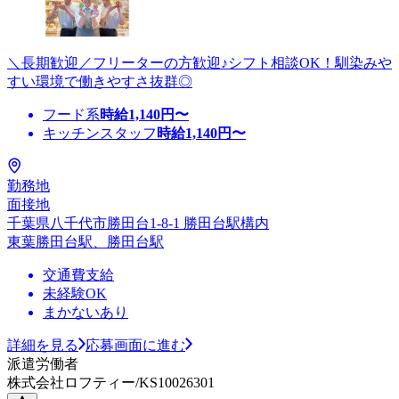
＼長期歓迎／フリーターの方歓迎♪シフト相談OK！馴染みや
すい環境で働きやすさ抜群◎
フード系
時給
1,140
円〜
キッチンスタッフ
時給
1,140
円〜
勤務地
面接地
千葉県八千代市勝田台1-8-1 勝田台駅構内
東葉勝田台駅、勝田台駅
交通費支給
未経験OK
まかないあり
詳細を見る
応募画面に進む
派遣労働者
株式会社ロフティー/KS10026301