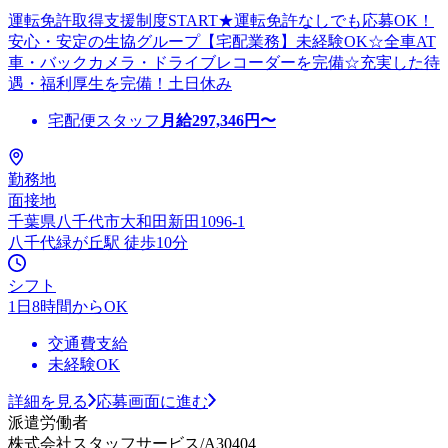
運転免許取得支援制度START★運転免許なしでも応募OK！
安心・安定の生協グループ【宅配業務】未経験OK☆全車AT
車・バックカメラ・ドライブレコーダーを完備☆充実した待
遇・福利厚生を完備！土日休み
宅配便スタッフ
月給
297,346
円〜
勤務地
面接地
千葉県八千代市大和田新田1096-1
八千代緑が丘駅 徒歩10分
シフト
1日8時間からOK
交通費支給
未経験OK
詳細を見る
応募画面に進む
派遣労働者
株式会社スタッフサービス/A30404