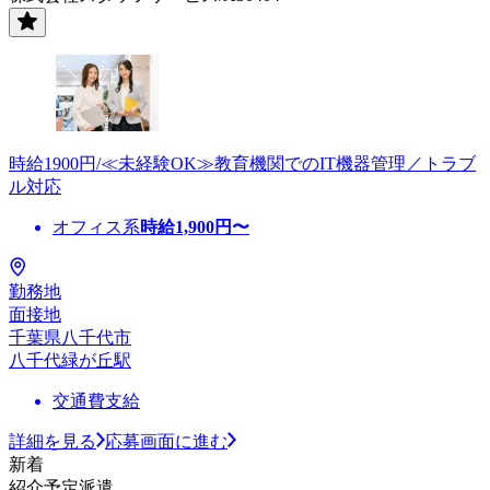
時給1900円/≪未経験OK≫教育機関でのIT機器管理／トラブ
ル対応
オフィス系
時給
1,900
円〜
勤務地
面接地
千葉県八千代市
八千代緑が丘駅
交通費支給
詳細を見る
応募画面に進む
新着
紹介予定派遣