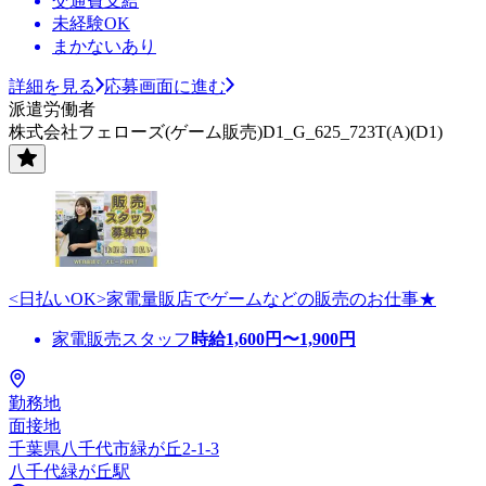
交通費支給
未経験OK
まかないあり
詳細を見る
応募画面に進む
派遣労働者
株式会社フェローズ(ゲーム販売)D1_G_625_723T(A)(D1)
<日払いOK>家電量販店でゲームなどの販売のお仕事★
家電販売スタッフ
時給
1,600
円〜
1,900
円
勤務地
面接地
千葉県八千代市緑が丘2-1-3
八千代緑が丘駅