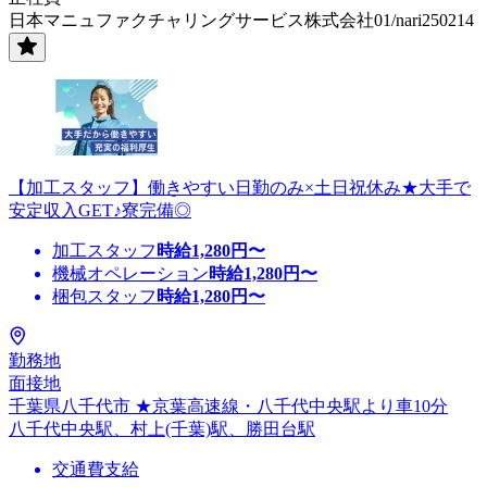
日本マニュファクチャリングサービス株式会社01/nari250214
【加工スタッフ】働きやすい日勤のみ×土日祝休み★大手で
安定収入GET♪寮完備◎
加工スタッフ
時給
1,280
円〜
機械オペレーション
時給
1,280
円〜
梱包スタッフ
時給
1,280
円〜
勤務地
面接地
千葉県八千代市 ★京葉高速線・八千代中央駅より車10分
八千代中央駅、村上(千葉)駅、勝田台駅
交通費支給