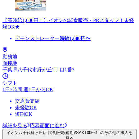
【高時給1,600円！】イオンの試食販売・PRスタッフ！未経
験OK★
デモンストレーター
時給
1,600
円〜
勤務地
面接地
千葉県八千代市緑が丘2丁目1番3
シフト
1日7時間 週1日からOK
交通費支給
未経験OK
短期OK
詳細を見る
応募画面に進む
イオン八千代緑ヶ丘店 試食販売(短期)/SAKT00661Tのその他の求人を
見る