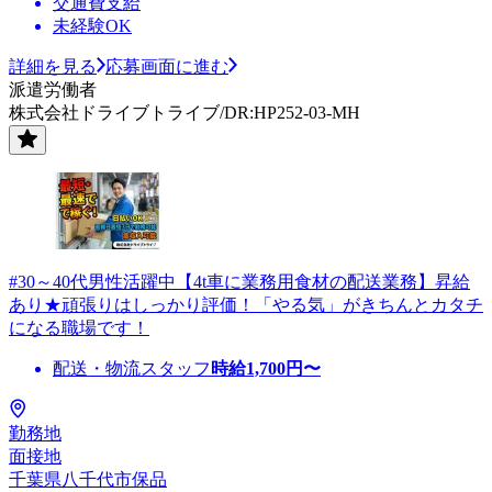
交通費支給
未経験OK
詳細を見る
応募画面に進む
派遣労働者
株式会社ドライブトライブ/DR:HP252-03-MH
#30～40代男性活躍中【4t車に業務用食材の配送業務】昇給
あり★頑張りはしっかり評価！「やる気」がきちんとカタチ
になる職場です！
配送・物流スタッフ
時給
1,700
円〜
勤務地
面接地
千葉県八千代市保品