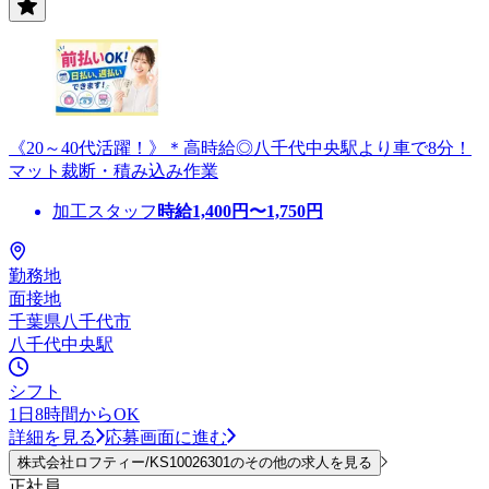
《20～40代活躍！》＊高時給◎八千代中央駅より車で8分！
マット裁断・積み込み作業
加工スタッフ
時給
1,400
円〜
1,750
円
勤務地
面接地
千葉県八千代市
八千代中央駅
シフト
1日8時間からOK
詳細を見る
応募画面に進む
株式会社ロフティー/KS10026301のその他の求人を見る
正社員