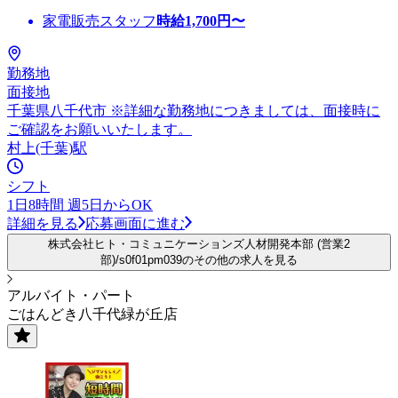
家電販売スタッフ
時給
1,700
円〜
勤務地
面接地
千葉県八千代市 ※詳細な勤務地につきましては、面接時に
ご確認をお願いいたします。
村上(千葉)駅
シフト
1日8時間 週5日からOK
詳細を見る
応募画面に進む
株式会社ヒト・コミュニケーションズ人材開発本部 (営業2
部)/s0f01pm039のその他の求人を見る
アルバイト・パート
ごはんどき八千代緑が丘店