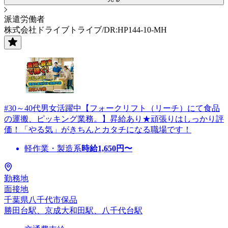
派遣労働者
株式会社ドライブトライブ/DR:HP144-10-MH
#30～40代男女活躍中【フォークリフト（リーチ）にて食品
の運搬、ピッキング業務。】昇給あり★頑張りはしっかり評
価！「やる気」がきちんとカタチになる職場です！
軽作業・製造系
時給
1,650
円〜
勤務地
面接地
千葉県八千代市保品
勝田台駅、京成大和田駅、八千代台駅