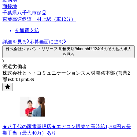
面接地
千葉県八千代市保品
東葉高速鉄道 村上駅（車12分）
交通費支給
詳細を見る
応募画面に進む
株式会社ジャパン・リリーフ 船橋支店/hkdrmhR-13401のその他の求人
を見る
派遣労働者
株式会社ヒト・コミュニケーションズ人材開発本部 (営業2
部)/s0f01pm039
★八千代の家電量販店★エアコン販売で高時給1,700円＆長
期手当（最大40万）あり