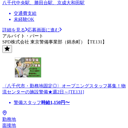
八千代中央駅、勝田台駅、京成大和田駅
交通費支給
未経験OK
詳細を見る
応募画面に進む
アルバイト・パート
SPD株式会社 東京警備事業部（錦糸町）【TE131】
〈八千代市・勤務地固定◎〉オープニングスタッフ募集！物
流センターの施設警備★週2日～[TE131]
警備スタッフ
時給
1,150
円〜
勤務地
面接地