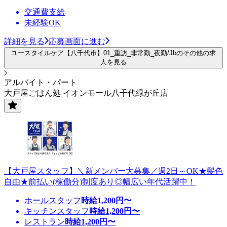
交通費支給
未経験OK
詳細を見る
応募画面に進む
ユースタイルケア【八千代市】01_重訪_非常勤_夜勤/Jbのその他の求
人を見る
アルバイト・パート
大戸屋ごはん処 イオンモール八千代緑が丘店
【大戸屋スタッフ】＼新メンバー大募集／週2日～OK★髪色
自由★前払い(稼働分)制度あり◎幅広い年代活躍中！
ホールスタッフ
時給
1,200
円〜
キッチンスタッフ
時給
1,200
円〜
レストラン
時給
1,200
円〜