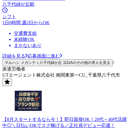
八千代緑が丘駅
シフト
1日6時間 週2日からOK
交通費支給
未経験OK
まかないあり
詳細を見る
応募画面に進む
マルハン メガシティ八千代緑が丘 1111Aのその他の求人を見る
派遣労働者
UTエージェント株式会社 南関東第一CU_千葉県八千代市
【8月スタートするなら今！】即日面接OK！20代～40代活躍
中◎＼日払いOKでスグ稼げる／正社員デビュー応援！