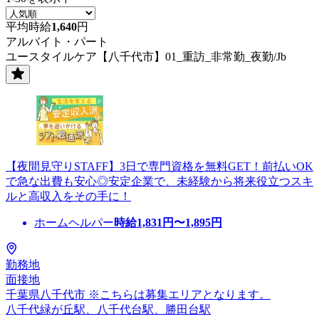
平均時給
1,640
円
アルバイト・パート
ユースタイルケア【八千代市】01_重訪_非常勤_夜勤/Jb
【夜間見守りSTAFF】3日で専門資格を無料GET！前払いOK
で急な出費も安心◎安定企業で、未経験から将来役立つスキ
ルと高収入をその手に！
ホームヘルパー
時給
1,831
円〜
1,895
円
勤務地
面接地
千葉県八千代市 ※こちらは募集エリアとなります。
八千代緑が丘駅、八千代台駅、勝田台駅