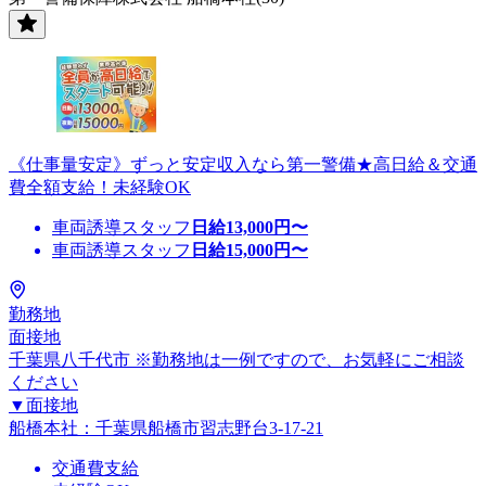
《仕事量安定》ずっと安定収入なら第一警備★高日給＆交通
費全額支給！未経験OK
車両誘導スタッフ
日給
13,000
円〜
車両誘導スタッフ
日給
15,000
円〜
勤務地
面接地
千葉県八千代市 ※勤務地は一例ですので、お気軽にご相談
ください
▼面接地
船橋本社：千葉県船橋市習志野台3-17-21
交通費支給