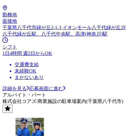
勤務地
面接地
千葉県八千代市緑が丘2-1-3 イオンモール八千代緑が丘2F
八千代緑が丘駅、八千代中央駅、高津(神奈川)駅
シフト
1日4時間 週2日からOK
交通費支給
未経験OK
まかないあり
詳細を見る
応募画面に進む
アルバイト・パート
株式会社コアズ/商業施設の駐車場案内(千葉県八千代市)