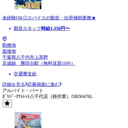
未経験OK◎スパイスの製造・出荷補助業務★
製造スタッフ
時給
1,350
円〜
勤務地
面接地
千葉県八千代市上高野
京成線 勝田台駅（無料送迎10分）
交通費支給
詳細を見る
応募画面に進む
アルバイト・パート
ｶﾞﾘﾊﾞｰｱｳﾄﾚｯﾄ八千代店（軽作業）/5BD0476L