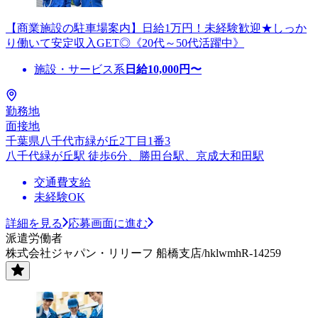
【商業施設の駐車場案内】日給1万円！未経験歓迎★しっか
り働いて安定収入GET◎《20代～50代活躍中》
施設・サービス系
日給
10,000
円〜
勤務地
面接地
千葉県八千代市緑が丘2丁目1番3
八千代緑が丘駅 徒歩6分、勝田台駅、京成大和田駅
交通費支給
未経験OK
詳細を見る
応募画面に進む
派遣労働者
株式会社ジャパン・リリーフ 船橋支店/hklwmhR-14259