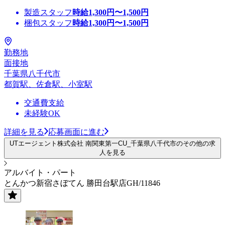
製造スタッフ
時給
1,300
円〜
1,500
円
梱包スタッフ
時給
1,300
円〜
1,500
円
勤務地
面接地
千葉県八千代市
都賀駅、佐倉駅、小室駅
交通費支給
未経験OK
詳細を見る
応募画面に進む
UTエージェント株式会社 南関東第一CU_千葉県八千代市のその他の求
人を見る
アルバイト・パート
とんかつ新宿さぼてん 勝田台駅店GH/11846