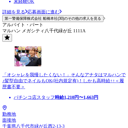
未経験OK
詳細を見る
応募画面に進む
第一警備保障株式会社 船橋本社(30)のその他の求人を見る
アルバイト・パート
マルハン メガシティ八千代緑が丘 1111A
「オシャレを我慢したくない！」そんなアナタはマルハンで
♪髪型自由でネイルもOK(社内規定有)！しかも高時給↑↑＜履
歴書不要＞
パチンコ店スタッフ
時給
1,210
円〜
1,663
円
勤務地
面接地
千葉県八千代市緑が丘西2-13-3