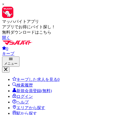
×
マッハバイトアプリ
アプリでお得にバイト探し！
無料ダウンロードはこちら
開く
0
キープ
メニュー
キープした求人を見る
0
検索履歴
新規会員登録(無料)
ログイン
ヘルプ
エリアから探す
駅から探す