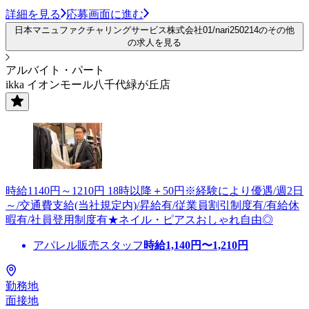
詳細を見る
応募画面に進む
日本マニュファクチャリングサービス株式会社01/nari250214のその他
の求人を見る
アルバイト・パート
ikka イオンモール八千代緑が丘店
時給1140円～1210円 18時以降＋50円※経験により優遇/週2日
～/交通費支給(当社規定内)/昇給有/従業員割引制度有/有給休
暇有/社員登用制度有★ネイル・ピアスおしゃれ自由◎
アパレル販売スタッフ
時給
1,140
円〜
1,210
円
勤務地
面接地