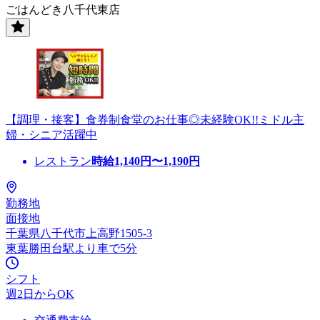
ごはんどき八千代東店
【調理・接客】食券制食堂のお仕事◎未経験OK!!ミドル主
婦・シニア活躍中
レストラン
時給
1,140
円〜
1,190
円
勤務地
面接地
千葉県八千代市上高野1505-3
東葉勝田台駅より車で5分
シフト
週2日からOK