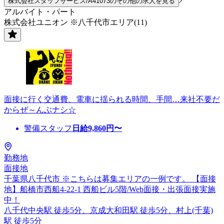
株式会社スタッフサービス/A41073のその他の求人を見る
アルバイト・パート
株式会社ユニオン ※八千代市エリア(11)
面接に行く交通費、電車に揺られる時間、手間…来社不要だ
からぜ～んぶナシ☆
警備スタッフ
日給
9,860
円〜
勤務地
面接地
千葉県八千代市 ※こちらは募集エリアの一例です。 【面接
地】船橋市西船4-22-1 西船ビル5階/Web面接・出張面接実施
中！
八千代中央駅 徒歩5分、京成大和田駅 徒歩5分、村上(千葉)
駅 徒歩5分