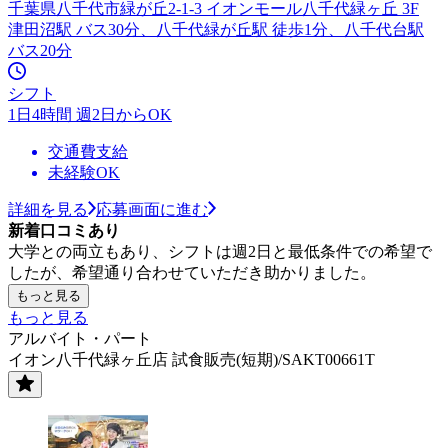
千葉県八千代市緑が丘2-1-3 イオンモール八千代緑ヶ丘 3F
津田沼駅 バス30分、八千代緑が丘駅 徒歩1分、八千代台駅
バス20分
シフト
1日4時間 週2日からOK
交通費支給
未経験OK
詳細を見る
応募画面に進む
新着口コミあり
大学との両立もあり、シフトは週2日と最低条件での希望で
したが、希望通り合わせていただき助かりました。
もっと見る
もっと見る
アルバイト・パート
イオン八千代緑ヶ丘店 試食販売(短期)/SAKT00661T