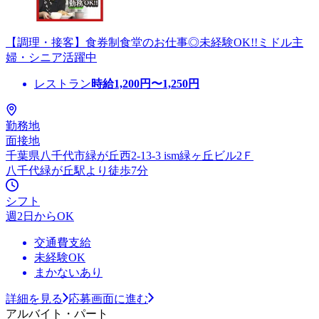
【調理・接客】食券制食堂のお仕事◎未経験OK!!ミドル主
婦・シニア活躍中
レストラン
時給
1,200
円〜
1,250
円
勤務地
面接地
千葉県八千代市緑が丘西2-13-3 ism緑ヶ丘ビル2Ｆ
八千代緑が丘駅より徒歩7分
シフト
週2日からOK
交通費支給
未経験OK
まかないあり
詳細を見る
応募画面に進む
アルバイト・パート