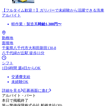
【フルタイム歓迎！】ガリバーで未経験から活躍できる洗車
アルバイト
軽作業・製造系
時給
1,300
円〜
勤務地
面接地
千葉県八千代市大和田新田130-8
八千代緑が丘駅 徒歩11分
シフト
1日6時間 週4日からOK
交通費支給
未経験OK
詳細を見る
応募画面に進む
アルバイト・パート
本日で掲載終了
第一警備保障株式会社 船橋本社(30)