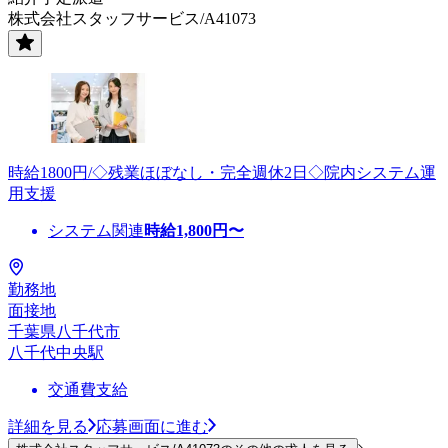
株式会社スタッフサービス/A41073
時給1800円/◇残業ほぼなし・完全週休2日◇院内システム運
用支援
システム関連
時給
1,800
円〜
勤務地
面接地
千葉県八千代市
八千代中央駅
交通費支給
詳細を見る
応募画面に進む