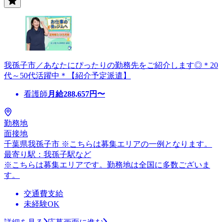
我孫子市／あなたにぴったりの勤務先をご紹介します◎＊20
代～50代活躍中＊【紹介予定派遣】
看護師
月給
288,657
円〜
勤務地
面接地
千葉県我孫子市 ※こちらは募集エリアの一例となります。
最寄り駅：我孫子駅など
※こちらは募集エリアです。勤務地は全国に多数ございま
す。
交通費支給
未経験OK