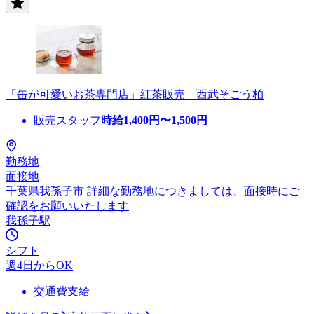
「缶が可愛いお茶専門店」紅茶販売 西武そごう柏
販売スタッフ
時給
1,400
円〜
1,500
円
勤務地
面接地
千葉県我孫子市 詳細な勤務地につきましては、面接時にご
確認をお願いいたします
我孫子駅
シフト
週4日からOK
交通費支給