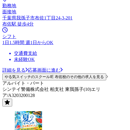
勤務地
面接地
千葉県我孫子市布佐1丁目24-3-201
布佐駅 徒歩4分
シフト
1日1.5時間 週1日からOK
交通費支給
未経験OK
詳細を見る
応募画面に進む
やる気スイッチのスクールIE 布佐校のその他の求人を見る
アルバイト・パート
シンテイ警備株式会社 柏支社 東我孫子(10)エリ
ア/A3203200128