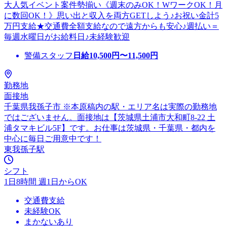
大人気イベント案件勢揃い《週末のみOK！WワークOK！月
に数回OK！》思い出と収入を両方GETしよう♪お祝い金計5
万円支給★交通費全額支給なので遠方からも安心♪週払い＝
毎週水曜日がお給料日♪未経験歓迎
警備スタッフ
日給
10,500
円〜
11,500
円
勤務地
面接地
千葉県我孫子市 ※本原稿内の駅・エリア名は実際の勤務地
ではございません。面接地は【茨城県土浦市大和町8-22 土
浦タマキビル5F】です。お仕事は茨城県・千葉県・都内を
中心に毎日ご用意中です！
東我孫子駅
シフト
1日8時間 週1日からOK
交通費支給
未経験OK
まかないあり