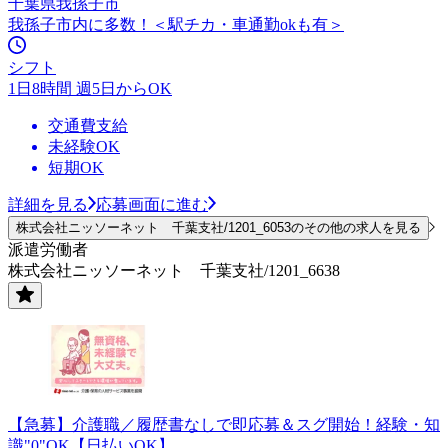
千葉県我孫子市
我孫子市内に多数！＜駅チカ・車通勤okも有＞
シフト
1日8時間 週5日からOK
交通費支給
未経験OK
短期OK
詳細を見る
応募画面に進む
株式会社ニッソーネット 千葉支社/1201_6053のその他の求人を見る
派遣労働者
株式会社ニッソーネット 千葉支社/1201_6638
【急募】介護職／履歴書なしで即応募＆スグ開始！経験・知
識"0"OK【日払いOK】