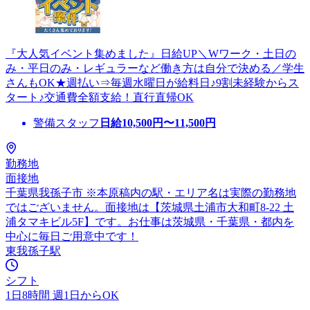
『大人気イベント集めました』日給UP＼Wワーク・土日の
み・平日のみ・レギュラーなど働き方は自分で決める／学生
さんもOK★週払い⇒毎週水曜日が給料日♪9割未経験からス
タート♪交通費全額支給！直行直帰OK
警備スタッフ
日給
10,500
円〜
11,500
円
勤務地
面接地
千葉県我孫子市 ※本原稿内の駅・エリア名は実際の勤務地
ではございません。面接地は【茨城県土浦市大和町8-22 土
浦タマキビル5F】です。お仕事は茨城県・千葉県・都内を
中心に毎日ご用意中です！
東我孫子駅
シフト
1日8時間 週1日からOK