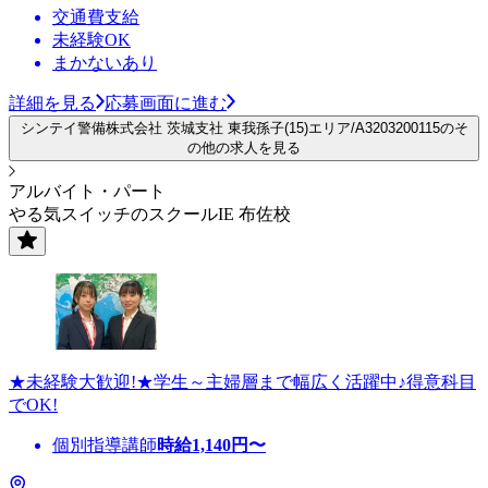
交通費支給
未経験OK
まかないあり
詳細を見る
応募画面に進む
シンテイ警備株式会社 茨城支社 東我孫子(15)エリア/A3203200115のそ
の他の求人を見る
アルバイト・パート
やる気スイッチのスクールIE 布佐校
★未経験大歓迎!★学生～主婦層まで幅広く活躍中♪得意科目
でOK!
個別指導講師
時給
1,140
円〜