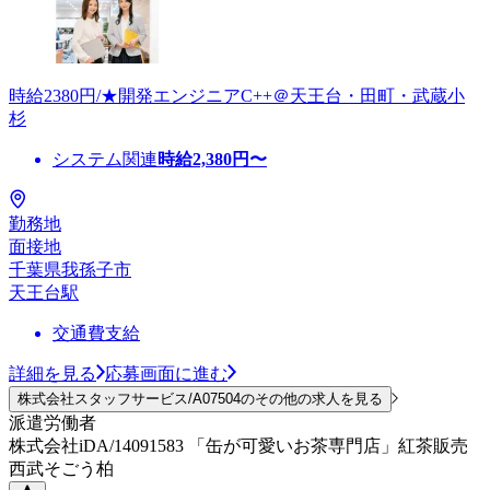
時給2380円/★開発エンジニアC++＠天王台・田町・武蔵小
杉
システム関連
時給
2,380
円〜
勤務地
面接地
千葉県我孫子市
天王台駅
交通費支給
詳細を見る
応募画面に進む
株式会社スタッフサービス/A07504のその他の求人を見る
派遣労働者
株式会社iDA/14091583 「缶が可愛いお茶専門店」紅茶販売
西武そごう柏