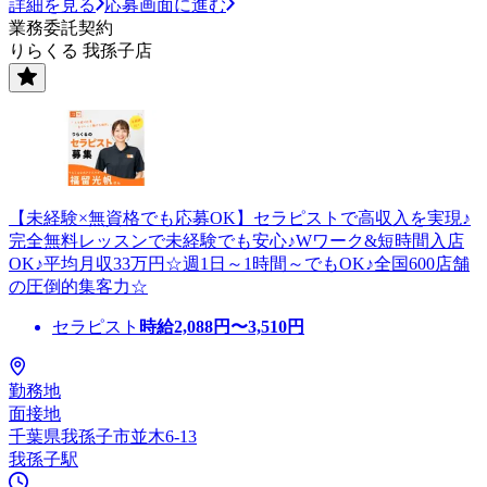
詳細を見る
応募画面に進む
業務委託契約
りらくる 我孫子店
【未経験×無資格でも応募OK】セラピストで高収入を実現♪
完全無料レッスンで未経験でも安心♪Wワーク&短時間入店
OK♪平均月収33万円☆週1日～1時間～でもOK♪全国600店舗
の圧倒的集客力☆
セラピスト
時給
2,088
円〜
3,510
円
勤務地
面接地
千葉県我孫子市並木6-13
我孫子駅