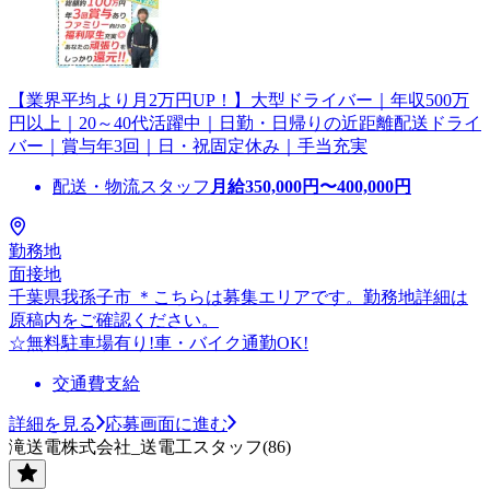
【業界平均より月2万円UP！】大型ドライバー｜年収500万
円以上｜20～40代活躍中｜日勤・日帰りの近距離配送ドライ
バー｜賞与年3回｜日・祝固定休み｜手当充実
配送・物流スタッフ
月給
350,000
円〜
400,000
円
勤務地
面接地
千葉県我孫子市 ＊こちらは募集エリアです。勤務地詳細は
原稿内をご確認ください。
☆無料駐車場有り!車・バイク通勤OK!
交通費支給
詳細を見る
応募画面に進む
滝送電株式会社_送電工スタッフ(86)