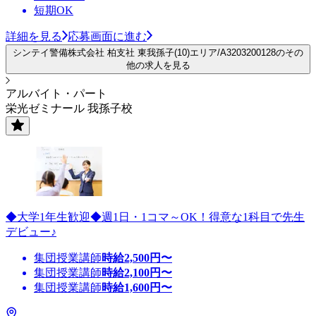
短期OK
詳細を見る
応募画面に進む
シンテイ警備株式会社 柏支社 東我孫子(10)エリア/A3203200128のその
他の求人を見る
アルバイト・パート
栄光ゼミナール 我孫子校
◆大学1年生歓迎◆週1日・1コマ～OK！得意な1科目で先生
デビュー♪
集団授業講師
時給
2,500
円〜
集団授業講師
時給
2,100
円〜
集団授業講師
時給
1,600
円〜