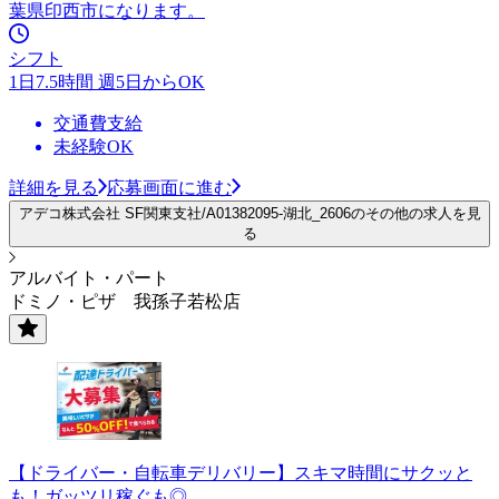
葉県印西市になります。
シフト
1日7.5時間 週5日からOK
交通費支給
未経験OK
詳細を見る
応募画面に進む
アデコ株式会社 SF関東支社/A01382095-湖北_2606のその他の求人を見
る
アルバイト・パート
ドミノ・ピザ 我孫子若松店
【ドライバー・自転車デリバリー】スキマ時間にサクッと
も！ガッツリ稼ぐも◎