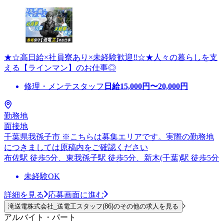
★☆高日給×社員寮あり×未経験歓迎‼☆★人々の暮らしを支
える【ラインマン】のお仕事◎
修理・メンテスタッフ
日給
15,000
円〜
20,000
円
勤務地
面接地
千葉県我孫子市 ※こちらは募集エリアです。実際の勤務地
につきましては原稿内をご確認ください
布佐駅 徒歩5分、東我孫子駅 徒歩5分、新木(千葉)駅 徒歩5分
未経験OK
詳細を見る
応募画面に進む
滝送電株式会社_送電工スタッフ(86)のその他の求人を見る
アルバイト・パート