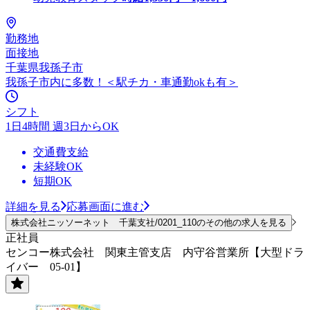
勤務地
面接地
千葉県我孫子市
我孫子市内に多数！＜駅チカ・車通勤okも有＞
シフト
1日4時間 週3日からOK
交通費支給
未経験OK
短期OK
詳細を見る
応募画面に進む
株式会社ニッソーネット 千葉支社/0201_110のその他の求人を見る
正社員
センコー株式会社 関東主管支店 内守谷営業所【大型ドラ
イバー 05-01】