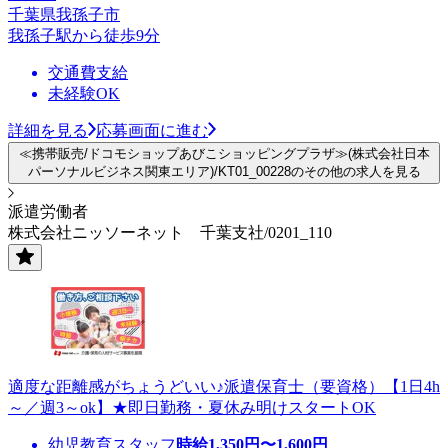
千葉県我孫子市
我孫子駅から徒歩9分
交通費支給
未経験OK
詳細を見る
応募画面に進む
≪携帯販売/ドコモショップあびこショッピングプラザ≫(株式会社日本
パーソナルビジネス関東エリア)/KT01_00228のその他の求人を見る
派遣労働者
株式会社ニッソーネット 千葉支社/0201_110
適度な距離感がちょうどいい♪派遣保育士（要資格）【1日4h
～／週3～ok】★即日勤務・夏休み明けスタートOK
幼児教育スタッフ
時給
1,350
円〜
1,600
円