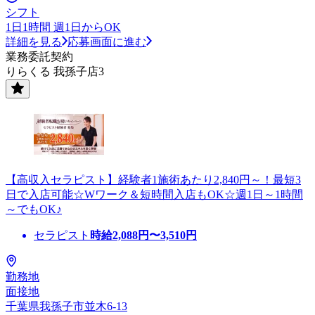
シフト
1日1時間 週1日からOK
詳細を見る
応募画面に進む
業務委託契約
りらくる 我孫子店3
【高収入セラピスト】経験者1施術あたり2,840円～！最短3
日で入店可能☆Wワーク＆短時間入店もOK☆週1日～1時間
～でもOK♪
セラピスト
時給
2,088
円〜
3,510
円
勤務地
面接地
千葉県我孫子市並木6-13