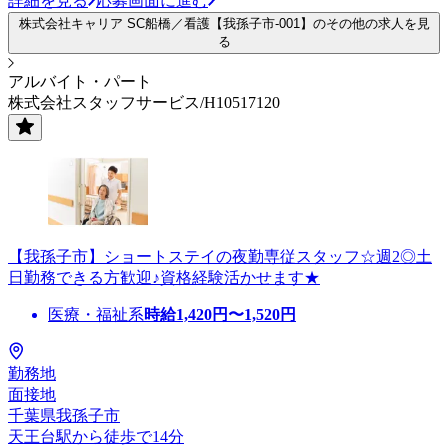
詳細を見る
応募画面に進む
株式会社キャリア SC船橋／看護【我孫子市-001】のその他の求人を見
る
アルバイト・パート
株式会社スタッフサービス/H10517120
【我孫子市】ショートステイの夜勤専従スタッフ☆週2◎土
日勤務できる方歓迎♪資格経験活かせます★
医療・福祉系
時給
1,420
円〜
1,520
円
勤務地
面接地
千葉県我孫子市
天王台駅から徒歩で14分