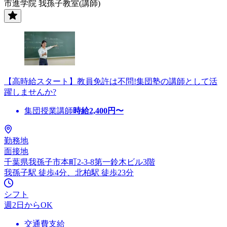
市進学院 我孫子教室(講師)
【高時給スタート】教員免許は不問!集団塾の講師として活
躍しませんか?
集団授業講師
時給
2,400
円〜
勤務地
面接地
千葉県我孫子市本町2-3-8第一鈴木ビル3階
我孫子駅 徒歩4分、北柏駅 徒歩23分
シフト
週2日からOK
交通費支給