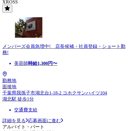
XROSS
メンバーズ会員急増中! 店長候補・社員登録・ショート勤
務!
美容師
時給
1,300
円〜
勤務地
面接地
千葉県我孫子市湖北台1-18-2 コホクサンハイツ104
湖北駅 徒歩1分
交通費支給
詳細を見る
応募画面に進む
アルバイト・パート