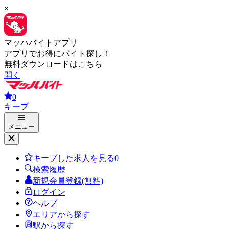
×
マッハバイトアプリ
アプリでお得にバイト探し！
無料ダウンロードはこちら
開く
0
キープ
メニュー
キープした求人を見る
0
検索履歴
新規会員登録(無料)
ログイン
ヘルプ
エリアから探す
駅から探す