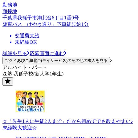
勤務地
面接地
千葉県我孫子市湖北台6丁目1番9号
阪東バス「けやき通り」下車徒歩約1分
交通費支給
未経験OK
詳細を見る
応募画面に進む
ツクイあびこ湖北台(デイサービス)のその他の求人を見る
アルバイト・パート
森塾 我孫子校(新大学1年生)
☆「先生1人に生徒2人まで」だから初めてでも教えやすい♪
未経験大歓迎☆