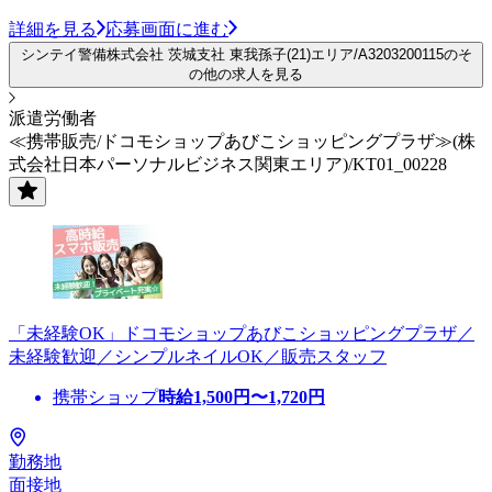
詳細を見る
応募画面に進む
シンテイ警備株式会社 茨城支社 東我孫子(21)エリア/A3203200115のそ
の他の求人を見る
派遣労働者
≪携帯販売/ドコモショップあびこショッピングプラザ≫(株
式会社日本パーソナルビジネス関東エリア)/KT01_00228
「未経験OK」ドコモショップあびこショッピングプラザ／
未経験歓迎／シンプルネイルOK／販売スタッフ
携帯ショップ
時給
1,500
円〜
1,720
円
勤務地
面接地