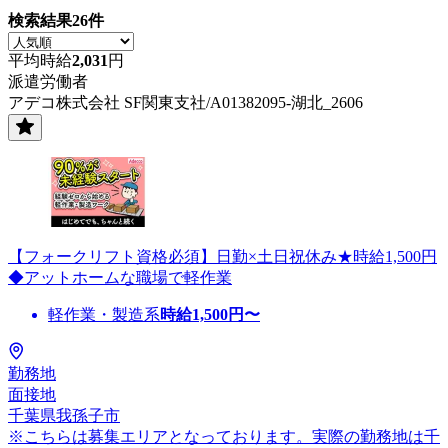
検索結果
26
件
平均時給
2,031
円
派遣労働者
アデコ株式会社 SF関東支社/A01382095-湖北_2606
【フォークリフト資格必須】日勤×土日祝休み★時給1,500円
◆アットホームな職場で軽作業
軽作業・製造系
時給
1,500
円〜
勤務地
面接地
千葉県我孫子市
※こちらは募集エリアとなっております。実際の勤務地は千