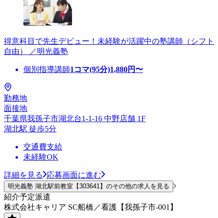
得意科目で先生デビュー！未経験が活躍中の塾講師（シフト
自由） ／明光義塾
個別指導講師
1コマ(95分)
1,880
円〜
勤務地
面接地
千葉県我孫子市湖北台1-1-16 中野店舗 1F
湖北駅 徒歩5分
交通費支給
未経験OK
詳細を見る
応募画面に進む
明光義塾 湖北駅前教室【303641】のその他の求人を見る
紹介予定派遣
株式会社キャリア SC船橋／看護【我孫子市-001】