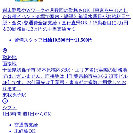
週末勤務やWワークや月数回の勤務もOK《東京を中心とし
た各種イベント会場で案内・誘導》毎週水曜日がお給料日で
脱・金欠♪交通費全額支給＋直行直帰OK！15勤務目に2万円
＆30勤務目に3万円の手当支給★ミ
警備スタッフ
日給
10,500
円〜
11,500
円
勤務地
面接地
千葉県我孫子市 ※本原稿内の駅・エリア名は実際の勤務地
ではございません。面接地は【千葉県柏市柏3-6-2 須藤ビル
4F】です。お仕事先は千葉県・東京都に多数ご用意してお
ります！
東我孫子駅
シフト
1日8時間 週1日からOK
交通費支給
未経験OK