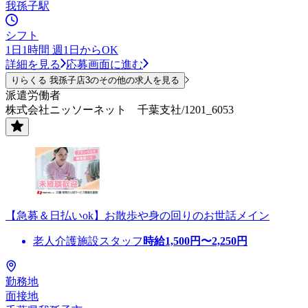
我孫子駅
シフト
1日1時間 週1日からOK
詳細を見る
応募画面に進む
りらくる 我孫子店3のその他の求人を見る
派遣労働者
株式会社ニッソーネット 千葉支社/1201_6053
【急募＆日払いok】お散歩や身の回りのお世話メイン
老人介護施設スタッフ
時給
1,500
円〜
2,250
円
勤務地
面接地