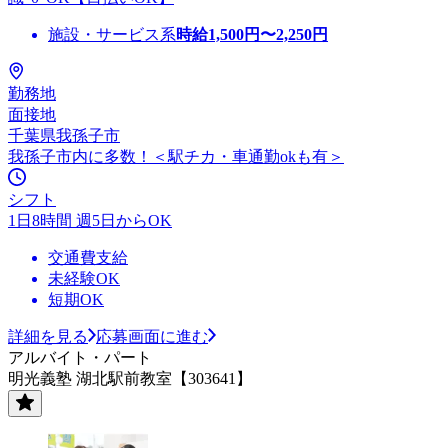
施設・サービス系
時給
1,500
円〜
2,250
円
勤務地
面接地
千葉県我孫子市
我孫子市内に多数！＜駅チカ・車通勤okも有＞
シフト
1日8時間 週5日からOK
交通費支給
未経験OK
短期OK
詳細を見る
応募画面に進む
アルバイト・パート
明光義塾 湖北駅前教室【303641】