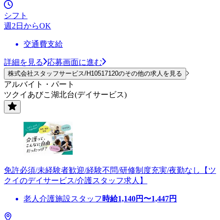
シフト
週2日からOK
交通費支給
詳細を見る
応募画面に進む
株式会社スタッフサービス/H10517120のその他の求人を見る
アルバイト・パート
ツクイあびこ湖北台(デイサービス)
免許必須/未経験者歓迎/経験不問/研修制度充実/夜勤なし【ツ
クイのデイサービス/介護スタッフ求人】
老人介護施設スタッフ
時給
1,140
円〜
1,447
円