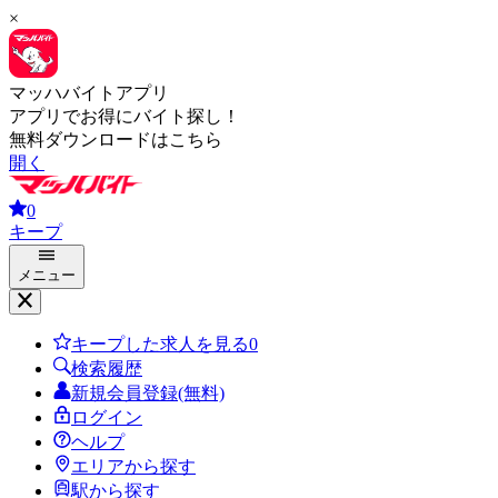
×
マッハバイトアプリ
アプリでお得にバイト探し！
無料ダウンロードはこちら
開く
0
キープ
メニュー
キープした求人を見る
0
検索履歴
新規会員登録(無料)
ログイン
ヘルプ
エリアから探す
駅から探す