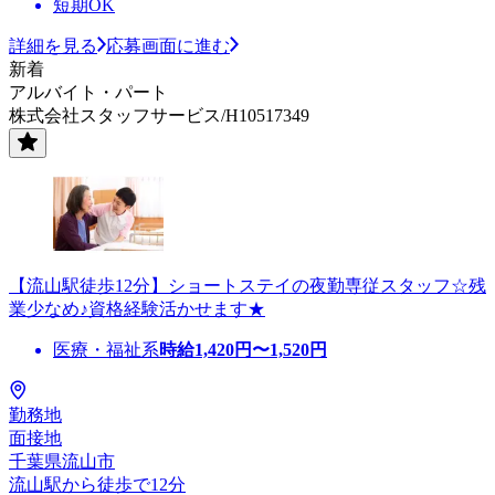
短期OK
詳細を見る
応募画面に進む
新着
アルバイト・パート
株式会社スタッフサービス/H10517349
【流山駅徒歩12分】ショートステイの夜勤専従スタッフ☆残
業少なめ♪資格経験活かせます★
医療・福祉系
時給
1,420
円〜
1,520
円
勤務地
面接地
千葉県流山市
流山駅から徒歩で12分