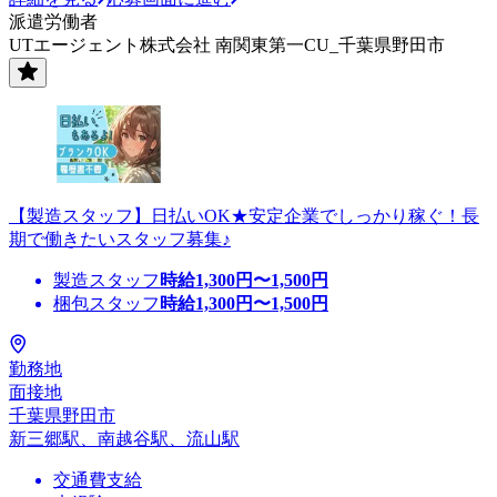
派遣労働者
UTエージェント株式会社 南関東第一CU_千葉県野田市
【製造スタッフ】日払いOK★安定企業でしっかり稼ぐ！長
期で働きたいスタッフ募集♪
製造スタッフ
時給
1,300
円〜
1,500
円
梱包スタッフ
時給
1,300
円〜
1,500
円
勤務地
面接地
千葉県野田市
新三郷駅、南越谷駅、流山駅
交通費支給