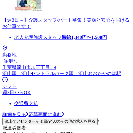
【週3日～】介護スタッフ/パート募集！笑顔と安心を届ける
お仕事です！
老人介護施設スタッフ
時給
1,340
円〜
1,500
円
勤務地
面接地
千葉県流山市加三丁目1-9
流山駅、流山セントラルパーク駅、流山おおたかの森駅
シフト
週3日からOK
交通費支給
詳細を見る
応募画面に進む
流山ケアセンターそよ風/9408のその他の求人を見る
派遣労働者