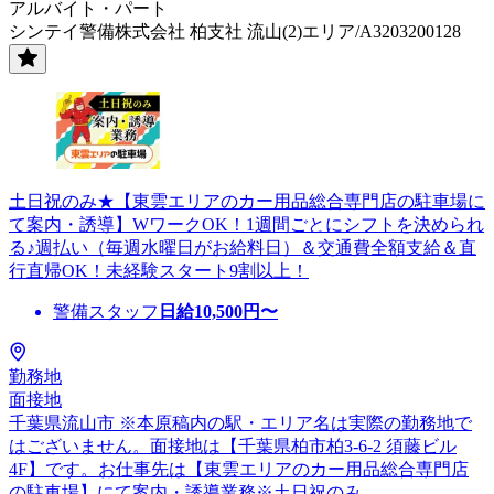
アルバイト・パート
シンテイ警備株式会社 柏支社 流山(2)エリア/A3203200128
土日祝のみ★【東雲エリアのカー用品総合専門店の駐車場に
て案内・誘導】WワークOK！1週間ごとにシフトを決められ
る♪週払い（毎週水曜日がお給料日）＆交通費全額支給＆直
行直帰OK！未経験スタート9割以上！
警備スタッフ
日給
10,500
円〜
勤務地
面接地
千葉県流山市 ※本原稿内の駅・エリア名は実際の勤務地で
はございません。面接地は【千葉県柏市柏3-6-2 須藤ビル
4F】です。お仕事先は【東雲エリアのカー用品総合専門店
の駐車場】にて案内・誘導業務※土日祝のみ