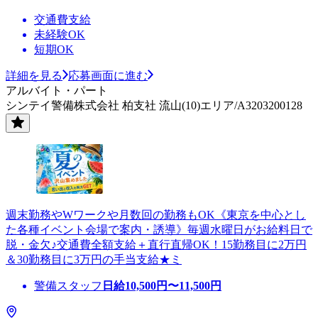
交通費支給
未経験OK
短期OK
詳細を見る
応募画面に進む
アルバイト・パート
シンテイ警備株式会社 柏支社 流山(10)エリア/A3203200128
週末勤務やWワークや月数回の勤務もOK《東京を中心とし
た各種イベント会場で案内・誘導》毎週水曜日がお給料日で
脱・金欠♪交通費全額支給＋直行直帰OK！15勤務目に2万円
＆30勤務目に3万円の手当支給★ミ
警備スタッフ
日給
10,500
円〜
11,500
円