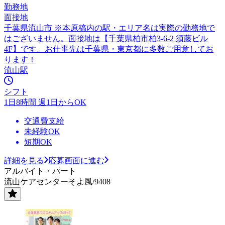
勤務地
面接地
千葉県流山市 ※本原稿内の駅・エリア名は実際の勤務地で
はございません。面接地は【千葉県柏市柏3-6-2 須藤ビル
4F】です。お仕事先は千葉県・東京都に多数ご用意してお
ります！
流山駅
シフト
1日8時間 週1日からOK
交通費支給
未経験OK
短期OK
詳細を見る
応募画面に進む
アルバイト・パート
流山ケアセンターそよ風/9408