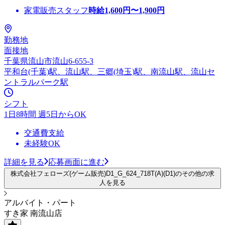
家電販売スタッフ
時給
1,600
円〜
1,900
円
勤務地
面接地
千葉県流山市流山6-655-3
平和台(千葉)駅、流山駅、三郷(埼玉)駅、南流山駅、流山セ
ントラルパーク駅
シフト
1日8時間 週5日からOK
交通費支給
未経験OK
詳細を見る
応募画面に進む
株式会社フェローズ(ゲーム販売)D1_G_624_718T(A)(D1)のその他の求
人を見る
アルバイト・パート
すき家 南流山店