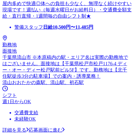
屋内多めで快適◎体への負担も少なく、無理なく続けやすい
現場です！週払い（毎週水曜日がお給料日）・交通費全額支
給・直行直帰・1週間毎の自由シフト制★
警備スタッフ
日給
10,500
円〜
11,485
円
勤務地
面接地
千葉県流山市 ※本原稿内の駅・エリア名は実際の勤務地で
はございません。面接地は【千葉県松戸市松戸1176-4 ディ
ー・オー・ディー松戸駅前ビル5F】です。勤務地は【北千
住駅徒歩3分の駐車場】での案内・誘導業務！
流山おおたかの森駅、流山駅、初石駅
シフト
週1日からOK
交通費支給
未経験OK
詳細を見る
応募画面に進む