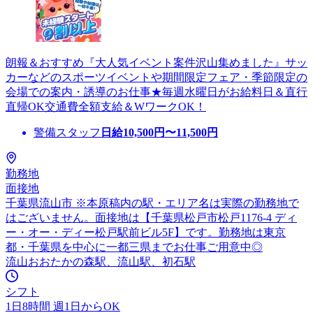
朗報＆おすすめ『大人気イベント案件沢山集めました』サッ
カーなどのスポーツイベントや期間限定フェア・季節限定の
会場での案内・誘導のお仕事★毎週水曜日がお給料日＆直行
直帰OK交通費全額支給＆WワークOK！
警備スタッフ
日給
10,500
円〜
11,500
円
勤務地
面接地
千葉県流山市 ※本原稿内の駅・エリア名は実際の勤務地で
はございません。面接地は【千葉県松戸市松戸1176-4 ディ
ー・オー・ディー松戸駅前ビル5F】です。勤務地は東京
都・千葉県を中心に一都三県までお仕事ご用意中◎
流山おおたかの森駅、流山駅、初石駅
シフト
1日8時間 週1日からOK