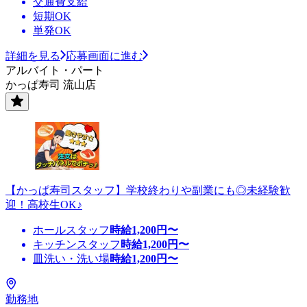
交通費支給
短期OK
単発OK
詳細を見る
応募画面に進む
アルバイト・パート
かっぱ寿司 流山店
【かっぱ寿司スタッフ】学校終わりや副業にも◎未経験歓
迎！高校生OK♪
ホールスタッフ
時給
1,200
円〜
キッチンスタッフ
時給
1,200
円〜
皿洗い・洗い場
時給
1,200
円〜
勤務地