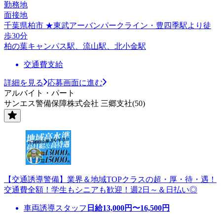
勤務地
面接地
千葉県柏市 ★東武アーバンパークライン・豊四季駅より徒
歩30分
柏の葉キャンパス駅、流山駅、北小金駅
交通費支給
詳細を見る
応募画面に進む
アルバイト・パート
サンエス警備保障株式会社 三郷支社(50)
【交通誘導警備】業界＆地域TOPクラスの超・厚・待・遇！
交通費全額！学生もシニアも歓迎！週2日～＆日払い◎
車両誘導スタッフ
日給
13,000
円〜
16,500
円