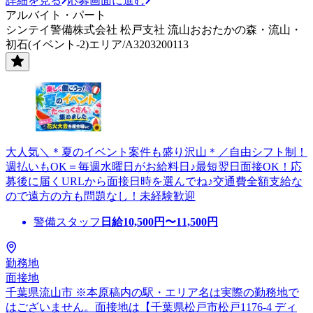
詳細を見る
応募画面に進む
アルバイト・パート
シンテイ警備株式会社 松戸支社 流山おおたかの森・流山・
初石(イベント-2)エリア/A3203200113
大人気＼＊夏のイベント案件も盛り沢山＊／自由シフト制！
週払いもOK＝毎週水曜日がお給料日♪最短翌日面接OK！応
募後に届くURLから面接日時を選んでね♪交通費全額支給な
ので遠方の方も問題なし！未経験歓迎
警備スタッフ
日給
10,500
円〜
11,500
円
勤務地
面接地
千葉県流山市 ※本原稿内の駅・エリア名は実際の勤務地で
はございません。面接地は【千葉県松戸市松戸1176-4 ディ