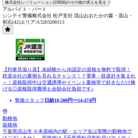
株式会社レソリューション(23656)のその他の求人を見る
アルバイト・パート
シンテイ警備株式会社 松戸支社 流山おおたかの森・流山・
初石(42)エリア/A3203200113
【列車見張り員】未経験からJR認定の資格を無料で取得！
鉄道会社の裏側を見れるチャンス！？電車・鉄道好き集まれ
～！資格取得中は交通誘導やイベント案検等で好きなだけ稼
げる◎資格取得費用も全額会社負担です♪
警備スタッフ
日給
10,500
円〜
14,474
円
勤務地
面接地
千葉県流山市 ※本原稿内の駅・エリア名は実際の勤務地で
はございません。面接地は【千葉県松戸市松戸1176-4 ディ