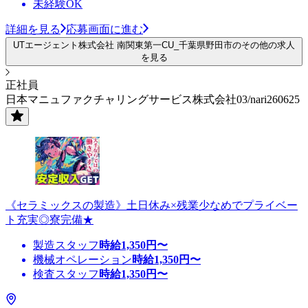
未経験OK
詳細を見る
応募画面に進む
UTエージェント株式会社 南関東第一CU_千葉県野田市のその他の求人
を見る
正社員
日本マニュファクチャリングサービス株式会社03/nari260625
《セラミックスの製造》土日休み×残業少なめでプライベー
ト充実◎寮完備★
製造スタッフ
時給
1,350
円〜
機械オペレーション
時給
1,350
円〜
検査スタッフ
時給
1,350
円〜