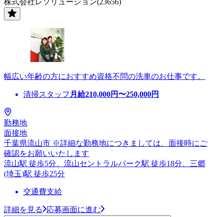
株式会社レソリューション(23656)
幅広い年齢の方におすすめ資格不問の洗車のお仕事です。
清掃スタッフ
月給
210,000
円〜
250,000
円
勤務地
面接地
千葉県流山市 ※詳細な勤務地につきましては、面接時にご
確認をお願いいたします
流山駅 徒歩5分、流山セントラルパーク駅 徒歩18分、三郷
(埼玉)駅 徒歩25分
交通費支給
詳細を見る
応募画面に進む