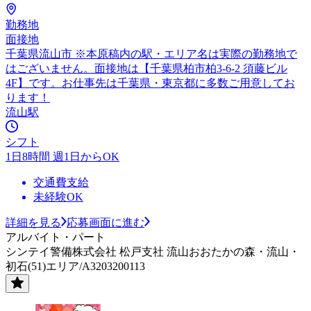
勤務地
面接地
千葉県流山市 ※本原稿内の駅・エリア名は実際の勤務地で
はございません。面接地は【千葉県柏市柏3-6-2 須藤ビル
4F】です。お仕事先は千葉県・東京都に多数ご用意してお
ります！
流山駅
シフト
1日8時間 週1日からOK
交通費支給
未経験OK
詳細を見る
応募画面に進む
アルバイト・パート
シンテイ警備株式会社 松戸支社 流山おおたかの森・流山・
初石(51)エリア/A3203200113