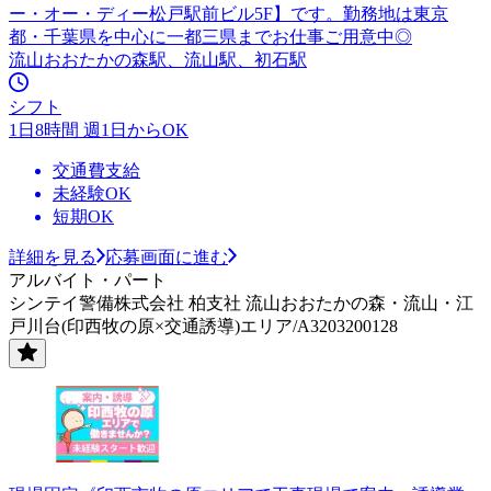
ー・オー・ディー松戸駅前ビル5F】です。勤務地は東京
都・千葉県を中心に一都三県までお仕事ご用意中◎
流山おおたかの森駅、流山駅、初石駅
シフト
1日8時間 週1日からOK
交通費支給
未経験OK
短期OK
詳細を見る
応募画面に進む
アルバイト・パート
シンテイ警備株式会社 柏支社 流山おおたかの森・流山・江
戸川台(印西牧の原×交通誘導)エリア/A3203200128