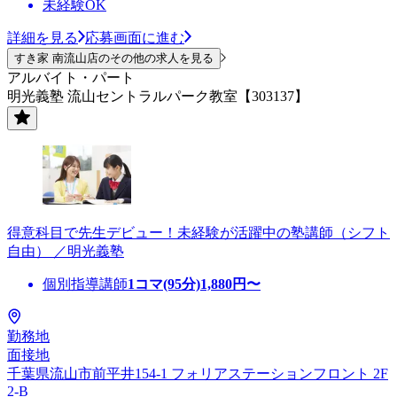
未経験OK
詳細を見る
応募画面に進む
すき家 南流山店のその他の求人を見る
アルバイト・パート
明光義塾 流山セントラルパーク教室【303137】
得意科目で先生デビュー！未経験が活躍中の塾講師（シフト
自由） ／明光義塾
個別指導講師
1コマ(95分)
1,880
円〜
勤務地
面接地
千葉県流山市前平井154-1 フォリアステーションフロント 2F
2-B