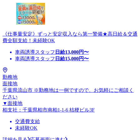
《仕事量安定》ずっと安定収入なら第一警備★高日給＆交通
費全額支給！未経験OK
車両誘導スタッフ
日給
13,000
円〜
車両誘導スタッフ
日給
15,000
円〜
勤務地
面接地
千葉県流山市 ※勤務地は一例ですので、お気軽にご相談く
ださい
▼面接地
柏支社：千葉県柏市南柏1-1-6 桔梗ビル3F
交通費支給
未経験OK
詳細を見る
応募画面に進む