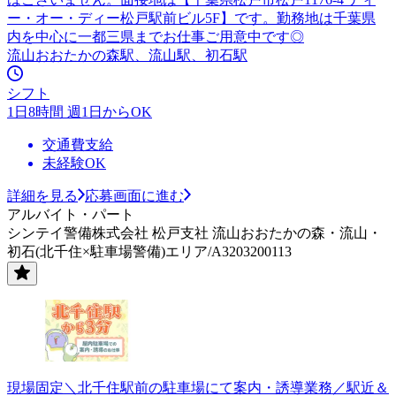
ー・オー・ディー松戸駅前ビル5F】です。勤務地は千葉県
内を中心に一都三県までお仕事ご用意中です◎
流山おおたかの森駅、流山駅、初石駅
シフト
1日8時間 週1日からOK
交通費支給
未経験OK
詳細を見る
応募画面に進む
アルバイト・パート
シンテイ警備株式会社 松戸支社 流山おおたかの森・流山・
初石(北千住×駐車場警備)エリア/A3203200113
現場固定＼北千住駅前の駐車場にて案内・誘導業務／駅近＆