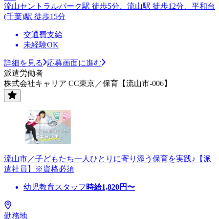
流山セントラルパーク駅 徒歩5分、流山駅 徒歩12分、平和台
(千葉)駅 徒歩15分
交通費支給
未経験OK
詳細を見る
応募画面に進む
派遣労働者
株式会社キャリア CC東京／保育【流山市-006】
流山市／子どもたち一人ひとりに寄り添う保育を実践♪【派
遣社員】※資格必須
幼児教育スタッフ
時給
1,820
円〜
勤務地