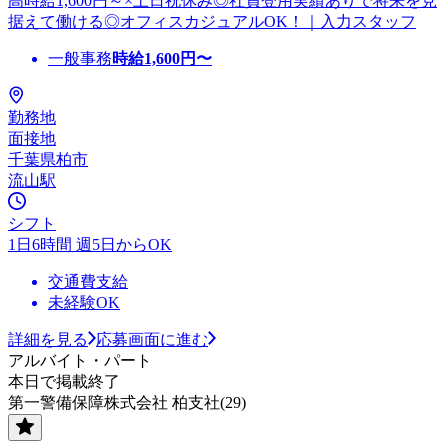
高時給1,600円～×土日祝休み◎社員登用実績ありで将来を見
据えて働ける◎オフィスカジュアルOK！｜入力スタッフ
一般事務
時給
1,600
円〜
勤務地
面接地
千葉県柏市
流山駅
シフト
1日6時間 週5日からOK
交通費支給
未経験OK
詳細を見る
応募画面に進む
アルバイト・パート
本日で掲載終了
第一警備保障株式会社 柏支社(29)