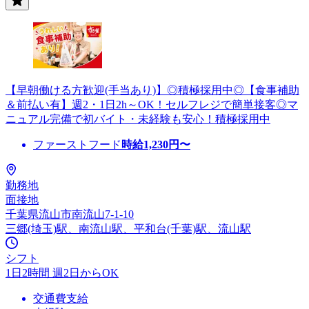
【早朝働ける方歓迎(手当あり)】◎積極採用中◎【食事補助
＆前払い有】週2・1日2h～OK！セルフレジで簡単接客◎マ
ニュアル完備で初バイト・未経験も安心！積極採用中
ファーストフード
時給
1,230
円〜
勤務地
面接地
千葉県流山市南流山7-1-10
三郷(埼玉)駅、南流山駅、平和台(千葉)駅、流山駅
シフト
1日2時間 週2日からOK
交通費支給