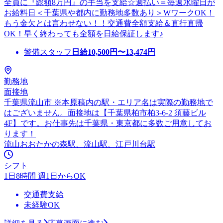
全員に『総額8万円』の手当を支給☆週払い＝毎週水曜日が
お給料日＜千葉県や都内に勤務地多数あり＞WワークOK！
もう金欠とは言わせない！！交通費全額支給＆直行直帰
OK！早く終わっても全額を日給保証します♪
警備スタッフ
日給
10,500
円〜
13,474
円
勤務地
面接地
千葉県流山市 ※本原稿内の駅・エリア名は実際の勤務地で
はございません。面接地は【千葉県柏市柏3-6-2 須藤ビル
4F】です。お仕事先は千葉県・東京都に多数ご用意してお
ります！
流山おおたかの森駅、流山駅、江戸川台駅
シフト
1日8時間 週1日からOK
交通費支給
未経験OK