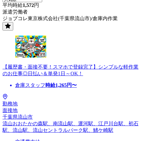
平均時給
1,572
円
派遣労働者
ジョブコレ東京株式会社(千葉県流山市)/倉庫内作業
【履歴書・面接不要！スマホで登録完了】シンプルな軽作業
のお仕事◎日払い＆単発1日～OK！
倉庫スタッフ
時給
1,265
円〜
勤務地
面接地
千葉県流山市
流山おおたかの森駅、南流山駅、運河駅、江戸川台駅、初石
駅、流山駅、流山セントラルパーク駅、鰭ケ崎駅