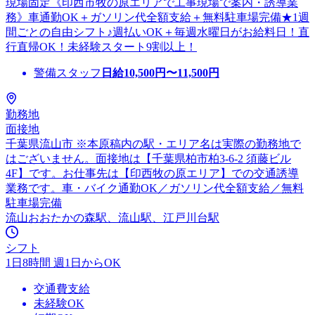
現場固定《印西市牧の原エリアで工事現場で案内・誘導業
務》車通勤OK＋ガソリン代全額支給＋無料駐車場完備★1週
間ごとの自由シフト♪週払いOK＋毎週水曜日がお給料日！直
行直帰OK！未経験スタート9割以上！
警備スタッフ
日給
10,500
円〜
11,500
円
勤務地
面接地
千葉県流山市 ※本原稿内の駅・エリア名は実際の勤務地で
はございません。面接地は【千葉県柏市柏3-6-2 須藤ビル
4F】です。お仕事先は【印西牧の原エリア】での交通誘導
業務です。車・バイク通勤OK／ガソリン代全額支給／無料
駐車場完備
流山おおたかの森駅、流山駅、江戸川台駅
シフト
1日8時間 週1日からOK
交通費支給
未経験OK