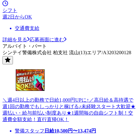
シフト
週2日からOK
交通費支給
詳細を見る
応募画面に進む
アルバイト・パート
シンテイ警備株式会社 柏支社 流山(13)エリア/A3203200128
＼週4日以上の勤務で日給1,000円UPに↑／高日給＆高待遇で
週1回の勤務でもしっかりと稼げる♪未経験スタート大歓迎★
週払い・給与前払い制度あり★1週間毎の自由シフト制！交
通費全額支給！直行直帰OK！
警備スタッフ
日給
10,500
円〜
13,474
円