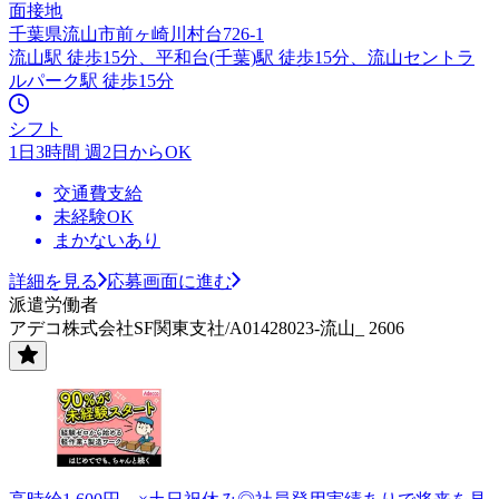
面接地
千葉県流山市前ヶ崎川村台726-1
流山駅 徒歩15分、平和台(千葉)駅 徒歩15分、流山セントラ
ルパーク駅 徒歩15分
シフト
1日3時間 週2日からOK
交通費支給
未経験OK
まかないあり
詳細を見る
応募画面に進む
派遣労働者
アデコ株式会社SF関東支社/A01428023-流山_ 2606