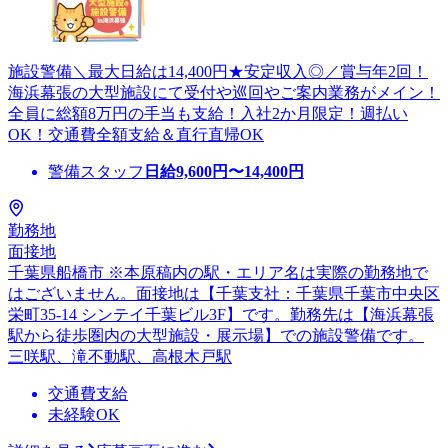
施設警備＼最大日給は14,400円★安定収入◎／賞与年2回！
海浜幕張の大型施設にて受付や巡回やご案内業務がメイン！
全員に総額8万円の手当も支給！入社2か月限定！週払い
OK！交通費全額支給＆直行直帰OK
警備スタッフ
日給
9,600
円〜
14,400
円
勤務地
面接地
千葉県船橋市 ※本原稿内の駅・エリア名は実際の勤務地で
はございません。面接地は【千葉支社：千葉県千葉市中央区
栄町35-14 シンテイ千葉ビル3F】です。勤務先は【海浜幕張
駅から徒歩圏内の大型施設・展示場】での施設警備です。
三咲駅、滝不動駅、高根木戸駅
交通費支給
未経験OK