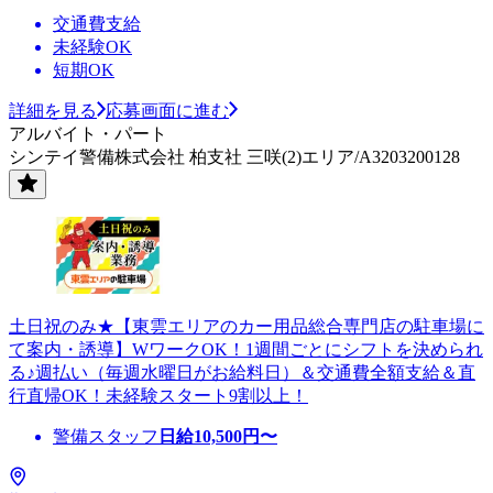
交通費支給
未経験OK
短期OK
詳細を見る
応募画面に進む
アルバイト・パート
シンテイ警備株式会社 柏支社 三咲(2)エリア/A3203200128
土日祝のみ★【東雲エリアのカー用品総合専門店の駐車場に
て案内・誘導】WワークOK！1週間ごとにシフトを決められ
る♪週払い（毎週水曜日がお給料日）＆交通費全額支給＆直
行直帰OK！未経験スタート9割以上！
警備スタッフ
日給
10,500
円〜