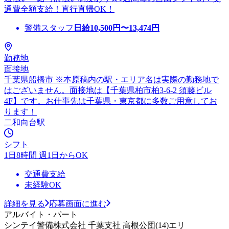
通費全額支給！直行直帰OK！
警備スタッフ
日給
10,500
円〜
13,474
円
勤務地
面接地
千葉県船橋市 ※本原稿内の駅・エリア名は実際の勤務地で
はございません。面接地は【千葉県柏市柏3-6-2 須藤ビル
4F】です。お仕事先は千葉県・東京都に多数ご用意してお
ります！
二和向台駅
シフト
1日8時間 週1日からOK
交通費支給
未経験OK
詳細を見る
応募画面に進む
アルバイト・パート
シンテイ警備株式会社 千葉支社 高根公団(14)エリ