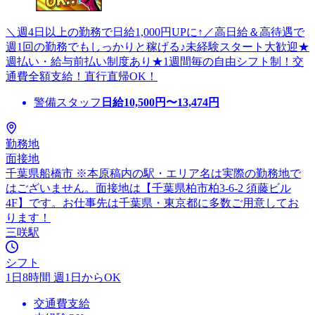
＼週4日以上の勤務で日給1,000円UPに↑／高日給＆高待遇で
週1回の勤務でもしっかりと稼げる♪未経験スタート大歓迎★
週払い・給与前払い制度あり★1週間毎の自由シフト制！交
通費全額支給！直行直帰OK！
警備スタッフ
日給
10,500
円〜
13,474
円
勤務地
面接地
千葉県船橋市 ※本原稿内の駅・エリア名は実際の勤務地で
はございません。面接地は【千葉県柏市柏3-6-2 須藤ビル
4F】です。お仕事先は千葉県・東京都に多数ご用意してお
ります！
三咲駅
シフト
1日8時間 週1日からOK
交通費支給