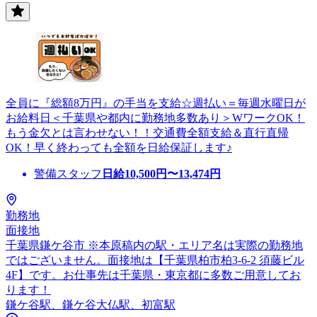
全員に『総額8万円』の手当を支給☆週払い＝毎週水曜日が
お給料日＜千葉県や都内に勤務地多数あり＞WワークOK！
もう金欠とは言わせない！！交通費全額支給＆直行直帰
OK！早く終わっても全額を日給保証します♪
警備スタッフ
日給
10,500
円〜
13,474
円
勤務地
面接地
千葉県鎌ケ谷市 ※本原稿内の駅・エリア名は実際の勤務地
ではございません。面接地は【千葉県柏市柏3-6-2 須藤ビル
4F】です。お仕事先は千葉県・東京都に多数ご用意してお
ります！
鎌ケ谷駅、鎌ケ谷大仏駅、初富駅