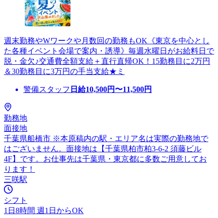
週末勤務やWワークや月数回の勤務もOK《東京を中心とし
た各種イベント会場で案内・誘導》毎週水曜日がお給料日で
脱・金欠♪交通費全額支給＋直行直帰OK！15勤務目に2万円
＆30勤務目に3万円の手当支給★ミ
警備スタッフ
日給
10,500
円〜
11,500
円
勤務地
面接地
千葉県船橋市 ※本原稿内の駅・エリア名は実際の勤務地で
はございません。面接地は【千葉県柏市柏3-6-2 須藤ビル
4F】です。お仕事先は千葉県・東京都に多数ご用意してお
ります！
三咲駅
シフト
1日8時間 週1日からOK