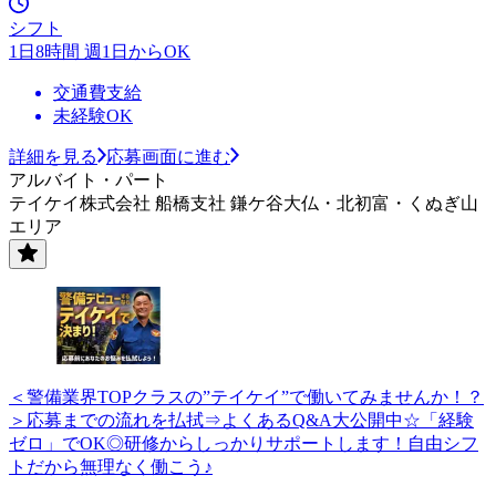
シフト
1日8時間 週1日からOK
交通費支給
未経験OK
詳細を見る
応募画面に進む
アルバイト・パート
テイケイ株式会社 船橋支社 鎌ケ谷大仏・北初富・くぬぎ山
エリア
＜警備業界TOPクラスの”テイケイ”で働いてみませんか！？
＞応募までの流れを払拭⇒よくあるQ&A大公開中☆「経験
ゼロ」でOK◎研修からしっかりサポートします！自由シフ
トだから無理なく働こう♪