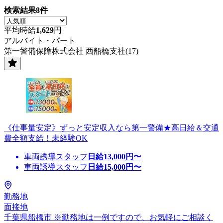
検索結果
8
件
平均時給
1,629
円
アルバイト・パート
第一警備保障株式会社 西船橋支社(17)
《仕事量安定》ずっと安定収入なら第一警備★高日給＆交通
費全額支給！未経験OK
車両誘導スタッフ
日給
13,000
円〜
車両誘導スタッフ
日給
15,000
円〜
勤務地
面接地
千葉県船橋市 ※勤務地は一例ですので、お気軽にご相談く