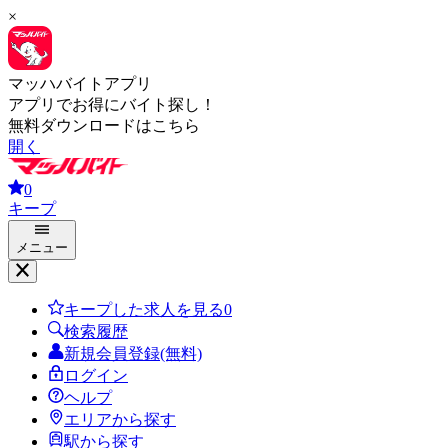
×
マッハバイトアプリ
アプリでお得にバイト探し！
無料ダウンロードはこちら
開く
0
キープ
メニュー
キープした求人を見る
0
検索履歴
新規会員登録(無料)
ログイン
ヘルプ
エリアから探す
駅から探す