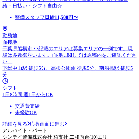
給・日払い・シフト自由☆
警備スタッフ
日給
11,500
円〜
勤務地
面接地
千葉県船橋市 ※記載のエリアは募集エリアの一例です。現
場は多数御座います。面接に関しては原稿内をご確認くださ
い。
下総中山駅 徒歩5分、高根公団駅 徒歩5分、南船橋駅 徒歩5
分
シフト
1日8時間 週1日からOK
交通費支給
未経験OK
詳細を見る
応募画面に進む
アルバイト・パート
シンテイ警備株式会社 柏支社 二和向台(10)エリ