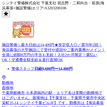
シンテイ警備株式会社 千葉支社 習志野・二和向台・前原(海
浜幕張×施設警備)エリア/A3203200106
施設警備＼最大日給は14,400円★安定収入◎／賞与年2回！
海浜幕張の大型施設にて受付や巡回やご案内業務がメイン！
全員に総額8万円の手当も支給！入社2か月限定！週払い
OK！交通費全額支給＆直行直帰OK
警備スタッフ
日給
9,600
円〜
14,400
円
勤務地
面接地
千葉県船橋市 ※本原稿内の駅・エリア名は実際の勤務地で
はございません。面接地は【千葉支社：千葉県千葉市中央区
栄町35-14 シンテイ千葉ビル3F】です。勤務先は【海浜幕張