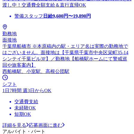
渡し中！交通費全額支給＆直行直帰OK
警備スタッフ
日給
9,600
円〜
19,890
円
勤務地
面接地
千葉県船橋市 ※本原稿内の駅・エリア名は実際の勤務地で
はございません。面接地は【千葉県千葉市中央区栄町35-14
シンテイ千葉ビル3F】／勤務地【船橋駅ホームにて警戒巡
回や旅客案内】
西船橋駅、小室駅、高根公団駅
シフト
1日7時間 週3日からOK
交通費支給
未経験OK
短期OK
詳細を見る
応募画面に進む
アルバイト・パート