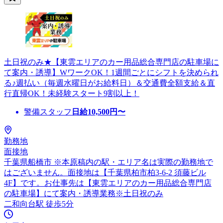
土日祝のみ★【東雲エリアのカー用品総合専門店の駐車場に
て案内・誘導】WワークOK！1週間ごとにシフトを決められ
る♪週払い（毎週水曜日がお給料日）＆交通費全額支給＆直
行直帰OK！未経験スタート9割以上！
警備スタッフ
日給
10,500
円〜
勤務地
面接地
千葉県船橋市 ※本原稿内の駅・エリア名は実際の勤務地で
はございません。面接地は【千葉県柏市柏3-6-2 須藤ビル
4F】です。お仕事先は【東雲エリアのカー用品総合専門店
の駐車場】にて案内・誘導業務※土日祝のみ
二和向台駅 徒歩5分