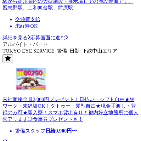
駅から徒歩圏内の大型施設・展示場】での施設警備です。
習志野駅、二和向台駅、前原駅
交通費支給
未経験OK
詳細を見る
応募画面に進む
アルバイト・パート
TOKYO EYE SERVICE_警備_日勤_下総中山エリア
来社面接全員2,000円プレゼント！日払い・シフト自由★W
ワーク・未経験OK！タトゥー・髪型自由★現金手渡し・登
録のみ可★即入寮！スマホ貸出有り！都内好立地箇所に個人
寮アリます◎食事券プレゼントも！
警備スタッフ
日給
9,900
円〜