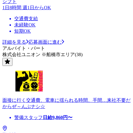
シフト
1日8時間 週1日からOK
交通費支給
未経験OK
短期OK
詳細を見る
応募画面に進む
アルバイト・パート
株式会社ユニオン ※船橋市エリア(38)
面接に行く交通費、電車に揺られる時間、手間…来社不要だ
からぜ～んぶナシ☆
警備スタッフ
日給
9,860
円〜