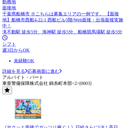
勤務地
面接地
千葉県船橋市 ※こちらは募集エリアの一例です。 【面接
地】船橋市西船4-22-1 西船ビル5階/Web面接・出張面接実施
中！
滝不動駅 徒歩5分、海神駅 徒歩5分、船橋競馬場駅 徒歩5分
シフト
週3日からOK
未経験OK
詳細を見る
応募画面に進む
アルバイト・パート
東亜警備保障株式会社 錦糸町本部<2>[0003]
《サクッと面接でガッツリ稼ぐ！》日給さらにUP！高日