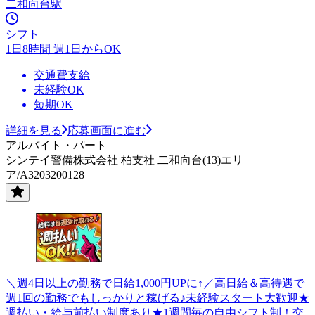
二和向台駅
シフト
1日8時間 週1日からOK
交通費支給
未経験OK
短期OK
詳細を見る
応募画面に進む
アルバイト・パート
シンテイ警備株式会社 柏支社 二和向台(13)エリ
ア/A3203200128
＼週4日以上の勤務で日給1,000円UPに↑／高日給＆高待遇で
週1回の勤務でもしっかりと稼げる♪未経験スタート大歓迎★
週払い・給与前払い制度あり★1週間毎の自由シフト制！交