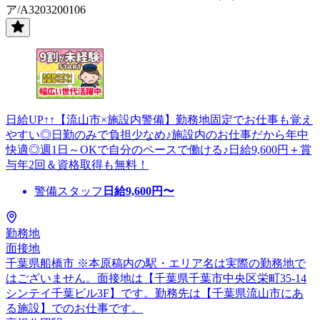
ア/A3203200106
日給UP↑↑【流山市×施設内警備】勤務地固定でお仕事も覚え
やすい◎日勤のみで負担少なめ♪施設内のお仕事だから年中
快適◎週1日～OKで自分のペースで働ける♪日給9,600円＋賞
与年2回＆資格取得も無料！
警備スタッフ
日給
9,600
円〜
勤務地
面接地
千葉県船橋市 ※本原稿内の駅・エリア名は実際の勤務地で
はございません。面接地は【千葉県千葉市中央区栄町35-14
シンテイ千葉ビル3F】です。勤務先は【千葉県流山市にあ
る施設】でのお仕事です。