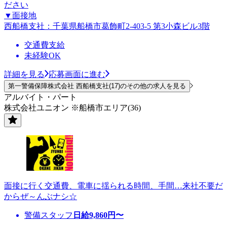
ださい
▼面接地
西船橋支社：千葉県船橋市葛飾町2-403-5 第3小森ビル3階
交通費支給
未経験OK
詳細を見る
応募画面に進む
第一警備保障株式会社 西船橋支社(17)のその他の求人を見る
アルバイト・パート
株式会社ユニオン ※船橋市エリア(36)
面接に行く交通費、電車に揺られる時間、手間…来社不要だ
からぜ～んぶナシ☆
警備スタッフ
日給
9,860
円〜