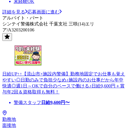
未経験OK
詳細を見る
応募画面に進む
アルバイト・パート
シンテイ警備株式会社 千葉支社 三咲(14)エリ
ア/A3203200106
日給UP↑↑【流山市×施設内警備】勤務地固定でお仕事も覚え
やすい◎日勤のみで負担少なめ♪施設内のお仕事だから年中
快適◎週1日～OKで自分のペースで働ける♪日給9,600円＋賞
与年2回＆資格取得も無料！
警備スタッフ
日給
9,600
円〜
勤務地
面接地