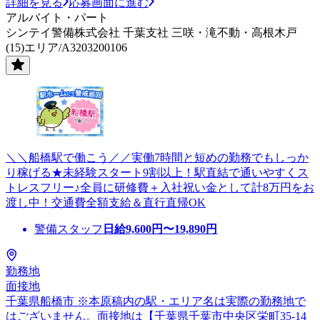
詳細を見る
応募画面に進む
アルバイト・パート
シンテイ警備株式会社 千葉支社 三咲・滝不動・高根木戸
(15)エリア/A3203200106
＼＼船橋駅で働こう／／実働7時間と短めの勤務でもしっか
り稼げる★未経験スタート9割以上！駅直結で通いやすくス
トレスフリー♪全員に研修費＋入社祝い金として計8万円をお
渡し中！交通費全額支給＆直行直帰OK
警備スタッフ
日給
9,600
円〜
19,890
円
勤務地
面接地
千葉県船橋市 ※本原稿内の駅・エリア名は実際の勤務地で
はございません。面接地は【千葉県千葉市中央区栄町35-14