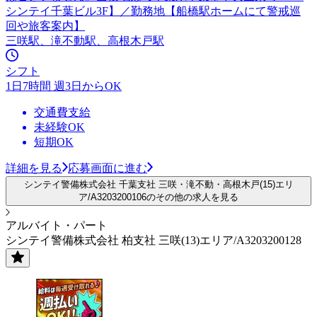
シンテイ千葉ビル3F】／勤務地【船橋駅ホームにて警戒巡
回や旅客案内】
三咲駅、滝不動駅、高根木戸駅
シフト
1日7時間 週3日からOK
交通費支給
未経験OK
短期OK
詳細を見る
応募画面に進む
シンテイ警備株式会社 千葉支社 三咲・滝不動・高根木戸(15)エリ
ア/A3203200106のその他の求人を見る
アルバイト・パート
シンテイ警備株式会社 柏支社 三咲(13)エリア/A3203200128