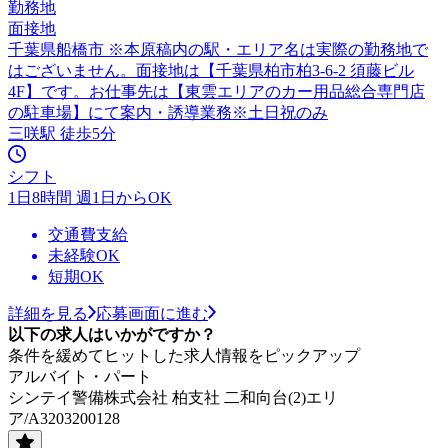
勤務地
面接地
千葉県船橋市 ※本原稿内の駅・エリア名は実際の勤務地で
はございません。面接地は【千葉県柏市柏3-6-2 須藤ビル
4F】です。お仕事先は【東雲エリアのカー用品総合専門店
の駐車場】にて案内・誘導業務※土日祝のみ
三咲駅 徒歩5分
シフト
1日8時間 週1日からOK
交通費支給
未経験OK
短期OK
詳細を見る
応募画面に進む
以下の求人はいかがですか？
条件を緩めてヒットした求人情報をピックアップ
アルバイト・パート
シンテイ警備株式会社 柏支社 二和向台(2)エリ
ア/A3203200128