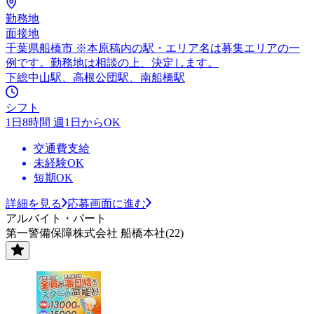
勤務地
面接地
千葉県船橋市 ※本原稿内の駅・エリア名は募集エリアの一
例です。勤務地は相談の上、決定します。
下総中山駅、高根公団駅、南船橋駅
シフト
1日8時間 週1日からOK
交通費支給
未経験OK
短期OK
詳細を見る
応募画面に進む
アルバイト・パート
第一警備保障株式会社 船橋本社(22)