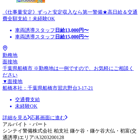
《仕事量安定》ずっと安定収入なら第一警備★高日給＆交通
費全額支給！未経験OK
車両誘導スタッフ
日給
13,000
円〜
車両誘導スタッフ
日給
15,000
円〜
勤務地
面接地
千葉県船橋市 ※勤務地は一例ですので、お気軽にご相談く
ださい
▼面接地
船橋本社：千葉県船橋市習志野台3-17-21
交通費支給
未経験OK
詳細を見る
応募画面に進む
アルバイト・パート
シンテイ警備株式会社 柏支社 鎌ケ谷・鎌ケ谷大仏・初富(交
通誘導)エリア/A3203200128