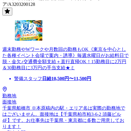
ア/A3203200128
週末勤務やWワークや月数回の勤務もOK《東京を中心とし
た各種イベント会場で案内・誘導》毎週水曜日がお給料日で
脱・金欠♪交通費全額支給＋直行直帰OK！15勤務目に2万円
＆30勤務目に3万円の手当支給★ミ
警備スタッフ
日給
10,500
円〜
11,500
円
勤務地
面接地
千葉県船橋市 ※本原稿内の駅・エリア名は実際の勤務地で
はございません。面接地は【千葉県柏市柏3-6-2 須藤ビル
4F】です。お仕事先は千葉県・東京都に多数ご用意してお
ります！