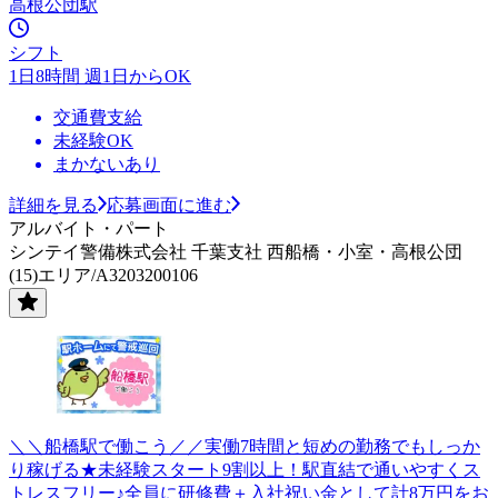
高根公団駅
シフト
1日8時間 週1日からOK
交通費支給
未経験OK
まかないあり
詳細を見る
応募画面に進む
アルバイト・パート
シンテイ警備株式会社 千葉支社 西船橋・小室・高根公団
(15)エリア/A3203200106
＼＼船橋駅で働こう／／実働7時間と短めの勤務でもしっか
り稼げる★未経験スタート9割以上！駅直結で通いやすくス
トレスフリー♪全員に研修費＋入社祝い金として計8万円をお