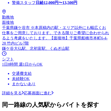
警備スタッフ
日給
12,000
円〜
13,500
円
勤務地
面接地
千葉県鎌ケ谷市 ※本原稿内の駅・エリア以外にも幅広くお
仕事をご用意しております。できる限りご希望に合わせられ
るよう考慮をいたします。【面接地】千葉県船橋市本町6-4-
28 竹内ビル7階
鎌ケ谷大仏駅、北初富駅、くぬぎ山駅
シフト
1日8時間 週1日からOK
交通費支給
未経験OK
まかないあり
詳細を見る
応募画面に進む
同一路線の人気駅からバイトを探す