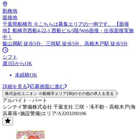
勤務地
面接地
千葉県船橋市 ※こちらは募集エリアの一例です。 【面接
地】船橋市西船4-22-1 西船ビル5階/Web面接・出張面接実施
中！
飯山満駅 徒歩5分、三咲駅 徒歩5分、高根木戸駅 徒歩5分
シフト
週3日からOK
未経験OK
詳細を見る
応募画面に進む
株式会社ユニオン ※船橋市エリア(36)のその他の求人を見る
アルバイト・パート
シンテイ警備株式会社 千葉支社 三咲・滝不動・高根木戸(海
浜幕張×施設警備)エリア/A3203200106