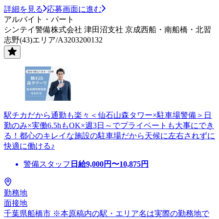
詳細を見る
応募画面に進む
アルバイト・パート
シンテイ警備株式会社 津田沼支社 京成西船・南船橋・北習
志野(43)エリア/A3203200132
駅チカだから通勤も楽々＜仙石山森タワー×駐車場警備＞日
勤のみ×実働6.5hもOK×週3日～でプライベートも大事にでき
る！都心のキレイな施設の駐車場だから天候に左右されずに
快適に働ける♪
警備スタッフ
日給
9,000
円〜
10,875
円
勤務地
面接地
千葉県船橋市 ※本原稿内の駅・エリア名は実際の勤務地で