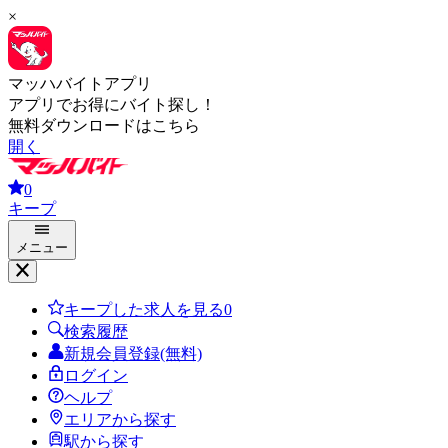
×
マッハバイトアプリ
アプリでお得にバイト探し！
無料ダウンロードはこちら
開く
0
キープ
メニュー
キープした求人を見る
0
検索履歴
新規会員登録(無料)
ログイン
ヘルプ
エリアから探す
駅から探す