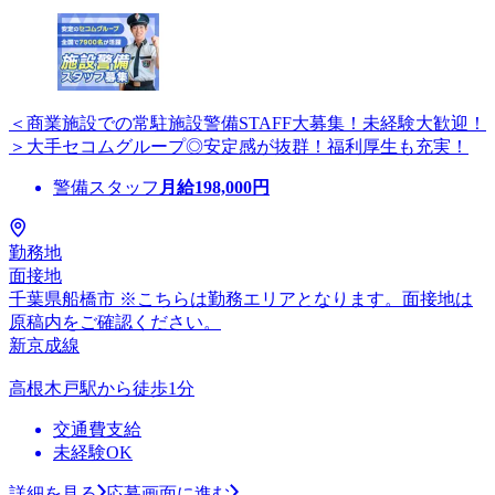
＜商業施設での常駐施設警備STAFF大募集！未経験大歓迎！
＞大手セコムグループ◎安定感が抜群！福利厚生も充実！
警備スタッフ
月給
198,000
円
勤務地
面接地
千葉県船橋市 ※こちらは勤務エリアとなります。面接地は
原稿内をご確認ください。
新京成線
高根木戸駅から徒歩1分
交通費支給
未経験OK
詳細を見る
応募画面に進む