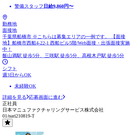
警備スタッフ
日給
9,860
円〜
勤務地
面接地
千葉県船橋市 ※こちらは募集エリアの一例です。 【面接
地】船橋市西船4-22-1 西船ビル5階/Web面接・出張面接実施
中！
飯山満駅 徒歩5分、三咲駅 徒歩5分、高根木戸駅 徒歩5分
シフト
週3日からOK
未経験OK
詳細を見る
応募画面に進む
正社員
日本マニュファクチャリングサービス株式会社
01/nari210819-T