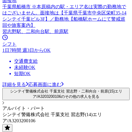
面接地
千葉県船橋市 ※本原稿内の駅・エリア名は実際の勤務地で
はございません。面接地は【千葉県千葉市中央区栄町35-14
シンテイ千葉ビル3F】／勤務地【船橋駅ホームにて警戒巡
回や旅客案内】
習志野駅、二和向台駅、前原駅
シフト
1日7時間 週3日からOK
交通費支給
未経験OK
短期OK
詳細を見る
応募画面に進む
シンテイ警備株式会社 千葉支社 習志野・二和向台・前原(15)エリ
ア/A3203200106のその他の求人を見る
アルバイト・パート
シンテイ警備株式会社 千葉支社 習志野(14)エリ
ア/A3203200106