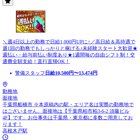
＼週4日以上の勤務で日給1,000円UPに↑／高日給＆高待遇で
週1回の勤務でもしっかりと稼げる♪未経験スタート大歓迎★
週払い・給与前払い制度あり★1週間毎の自由シフト制！交
通費全額支給！直行直帰OK！
警備スタッフ
日給
10,500
円〜
13,474
円
勤務地
面接地
千葉県船橋市 ※本原稿内の駅・エリア名は実際の勤務地で
はございません。面接地は【千葉県柏市柏3-6-2 須藤ビル
4F】です。お仕事先は千葉県・東京都に多数ご用意してお
ります！
高根木戸駅