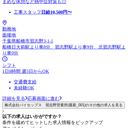
まめな休憩など熱中症対策も◎
工事スタッフ
日給
10,500
円〜
勤務地
面接地
千葉県船橋市習志野3-1-1
船橋日大前駅より車8分、習志野駅より車9分、北習志野駅よ
り車9分
シフト
1日8時間 週5日からOK
交通費支給
未経験OK
詳細を見る
応募画面に進む
株式会社バイセップス 習志野営業所(最新_001)のその他の求人を見る
以下の求人はいかがですか？
条件を緩めてヒットした求人情報をピックアップ