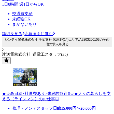
1日8時間 週1日からOK
交通費支給
未経験OK
まかないあり
詳細を見る
応募画面に進む
シンテイ警備株式会社 千葉支社 習志野(14)エリア/A3203200106のその
他の求人を見る
滝送電株式会社_送電工スタッフ(35)
★☆高日給×社員寮あり×未経験歓迎‼☆★人々の暮らしを支
える【ラインマン】のお仕事◎
修理・メンテスタッフ
日給
15,000
円〜
20,000
円