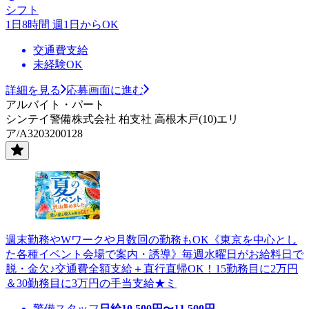
シフト
1日8時間 週1日からOK
交通費支給
未経験OK
詳細を見る
応募画面に進む
アルバイト・パート
シンテイ警備株式会社 柏支社 高根木戸(10)エリ
ア/A3203200128
週末勤務やWワークや月数回の勤務もOK《東京を中心とし
た各種イベント会場で案内・誘導》毎週水曜日がお給料日で
脱・金欠♪交通費全額支給＋直行直帰OK！15勤務目に2万円
＆30勤務目に3万円の手当支給★ミ
警備スタッフ
日給
10,500
円〜
11,500
円