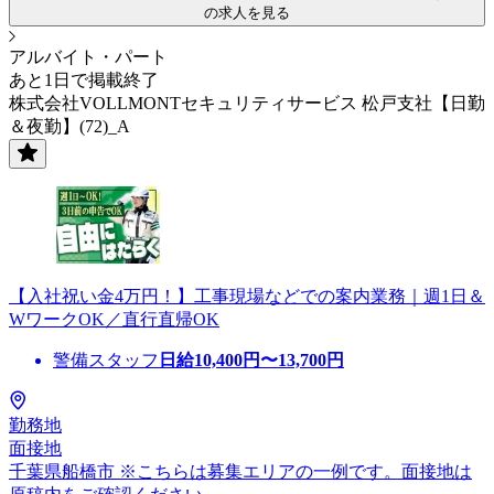
の求人を見る
アルバイト・パート
あと1日で掲載終了
株式会社VOLLMONTセキュリティサービス 松戸支社【日勤
＆夜勤】(72)_A
【入社祝い金4万円！】工事現場などでの案内業務｜週1日＆
WワークOK／直行直帰OK
警備スタッフ
日給
10,400
円〜
13,700
円
勤務地
面接地
千葉県船橋市 ※こちらは募集エリアの一例です。面接地は