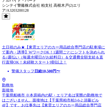
アルバイト・パート
シンテイ警備株式会社 柏支社 高根木戸(2)エリ
ア/A3203200128
土日祝のみ★【東雲エリアのカー用品総合専門店の駐車場に
て案内・誘導】WワークOK！1週間ごとにシフトを決められ
る♪週払い（毎週水曜日がお給料日）＆交通費全額支給＆直
行直帰OK！未経験スタート9割以上！
警備スタッフ
日給
10,500
円〜
勤務地
面接地
千葉県船橋市 ※本原稿内の駅・エリア名は実際の勤務地で
はございません。面接地は【千葉県柏市柏3-6-2 須藤ビル
4F】です。お仕事先は【東雲エリアのカー用品総合専門店