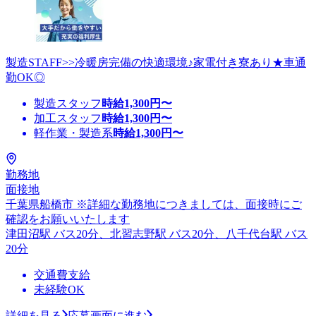
製造STAFF>>冷暖房完備の快適環境♪家電付き寮あり★車通
勤OK◎
製造スタッフ
時給
1,300
円〜
加工スタッフ
時給
1,300
円〜
軽作業・製造系
時給
1,300
円〜
勤務地
面接地
千葉県船橋市 ※詳細な勤務地につきましては、面接時にご
確認をお願いいたします
津田沼駅 バス20分、北習志野駅 バス20分、八千代台駅 バス
20分
交通費支給
未経験OK
詳細を見る
応募画面に進む