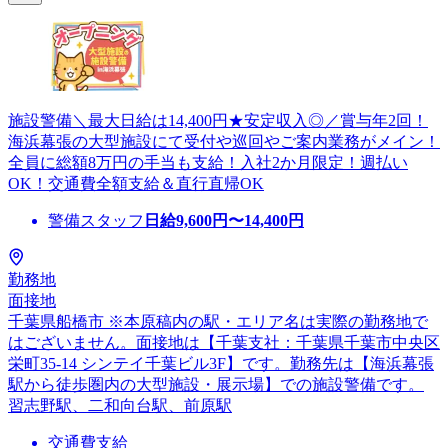
施設警備＼最大日給は14,400円★安定収入◎／賞与年2回！
海浜幕張の大型施設にて受付や巡回やご案内業務がメイン！
全員に総額8万円の手当も支給！入社2か月限定！週払い
OK！交通費全額支給＆直行直帰OK
警備スタッフ
日給
9,600
円〜
14,400
円
勤務地
面接地
千葉県船橋市 ※本原稿内の駅・エリア名は実際の勤務地で
はございません。面接地は【千葉支社：千葉県千葉市中央区
栄町35-14 シンテイ千葉ビル3F】です。勤務先は【海浜幕張
駅から徒歩圏内の大型施設・展示場】での施設警備です。
習志野駅、二和向台駅、前原駅
交通費支給