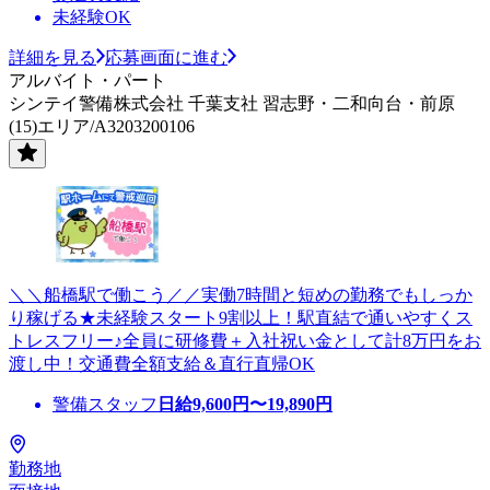
未経験OK
詳細を見る
応募画面に進む
アルバイト・パート
シンテイ警備株式会社 千葉支社 習志野・二和向台・前原
(15)エリア/A3203200106
＼＼船橋駅で働こう／／実働7時間と短めの勤務でもしっか
り稼げる★未経験スタート9割以上！駅直結で通いやすくス
トレスフリー♪全員に研修費＋入社祝い金として計8万円をお
渡し中！交通費全額支給＆直行直帰OK
警備スタッフ
日給
9,600
円〜
19,890
円
勤務地