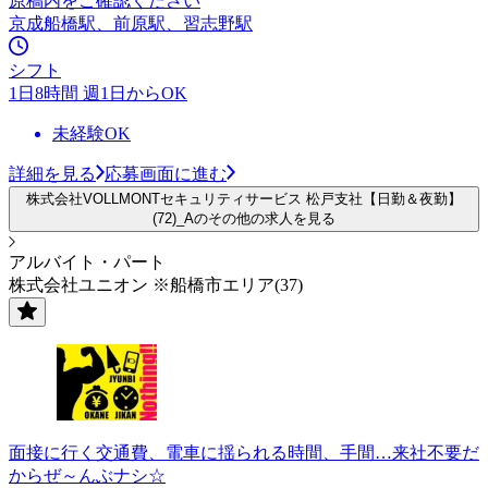
原稿内をご確認ください
京成船橋駅、前原駅、習志野駅
シフト
1日8時間 週1日からOK
未経験OK
詳細を見る
応募画面に進む
株式会社VOLLMONTセキュリティサービス 松戸支社【日勤＆夜勤】
(72)_Aのその他の求人を見る
アルバイト・パート
株式会社ユニオン ※船橋市エリア(37)
面接に行く交通費、電車に揺られる時間、手間…来社不要だ
からぜ～んぶナシ☆