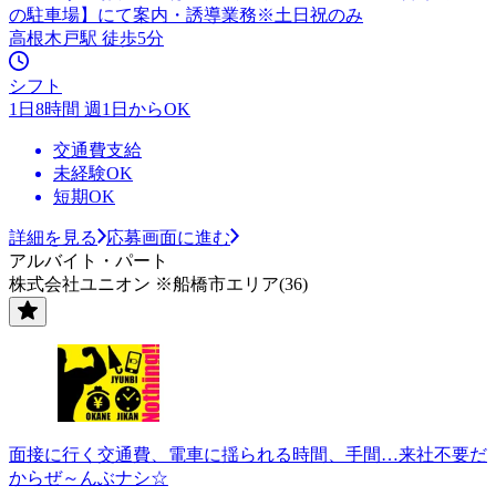
の駐車場】にて案内・誘導業務※土日祝のみ
高根木戸駅 徒歩5分
シフト
1日8時間 週1日からOK
交通費支給
未経験OK
短期OK
詳細を見る
応募画面に進む
アルバイト・パート
株式会社ユニオン ※船橋市エリア(36)
面接に行く交通費、電車に揺られる時間、手間…来社不要だ
からぜ～んぶナシ☆