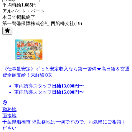
平均時給
1,685
円
アルバイト・パート
本日で掲載終了
第一警備保障株式会社 西船橋支社(19)
《仕事量安定》ずっと安定収入なら第一警備★高日給＆交通
費全額支給！未経験OK
車両誘導スタッフ
日給
13,000
円〜
車両誘導スタッフ
日給
15,000
円〜
勤務地
面接地
千葉県船橋市 ※勤務地は一例ですので、お気軽にご相談く
ださい