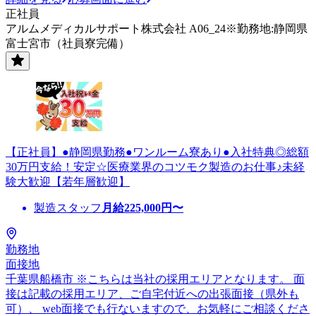
正社員
アルムメディカルサポート株式会社 A06_24※勤務地:静岡県
富士宮市（社員寮完備）
【正社員】●静岡県勤務●ワンルーム寮あり●入社特典◎総額
30万円支給！安定☆医療業界のコツモク製造のお仕事♪未経
験大歓迎【若年層歓迎】
製造スタッフ
月給
225,000
円〜
勤務地
面接地
千葉県船橋市 ※こちらは当社の採用エリアとなります。 面
接は記載の採用エリア、ご自宅付近への出張面接（県外も
可）、 web面接でも行ないますので、お気軽にご相談くださ