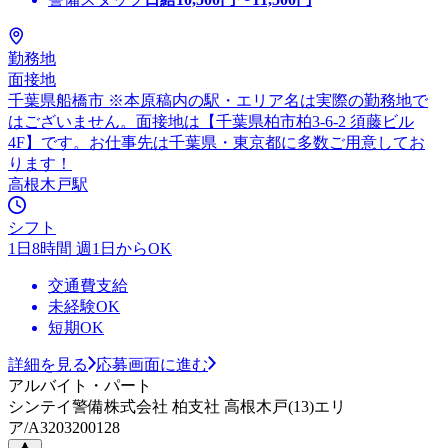
勤務地
面接地
千葉県船橋市 ※本原稿内の駅・エリア名は実際の勤務地で
はございません。面接地は【千葉県柏市柏3-6-2 須藤ビル
4F】です。お仕事先は千葉県・東京都に多数ご用意してお
ります！
高根木戸駅
シフト
1日8時間 週1日からOK
交通費支給
未経験OK
短期OK
詳細を見る
応募画面に進む
アルバイト・パート
シンテイ警備株式会社 柏支社 高根木戸(13)エリ
ア/A3203200128