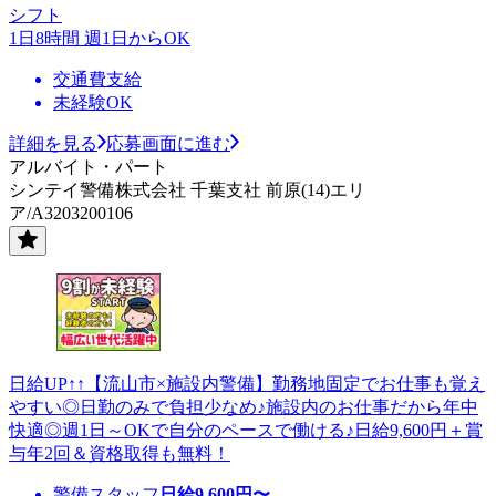
シフト
1日8時間 週1日からOK
交通費支給
未経験OK
詳細を見る
応募画面に進む
アルバイト・パート
シンテイ警備株式会社 千葉支社 前原(14)エリ
ア/A3203200106
日給UP↑↑【流山市×施設内警備】勤務地固定でお仕事も覚え
やすい◎日勤のみで負担少なめ♪施設内のお仕事だから年中
快適◎週1日～OKで自分のペースで働ける♪日給9,600円＋賞
与年2回＆資格取得も無料！
警備スタッフ
日給
9,600
円〜