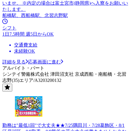
いませ。 ※内定の場合は富士宮市(静岡県)へ入寮をお願いい
たします。
船橋駅、西船橋駅、北習志野駅
シフト
1日7.5時間 週5日からOK
交通費支給
未経験OK
詳細を見る
応募画面に進む
アルバイト・パート
シンテイ警備株式会社 津田沼支社 京成西船・南船橋・北習
志野(35)エリア/A3203200132
勤務は"最低1回"で大丈夫★★7/25隅田川・7/28葛飾区・8/1