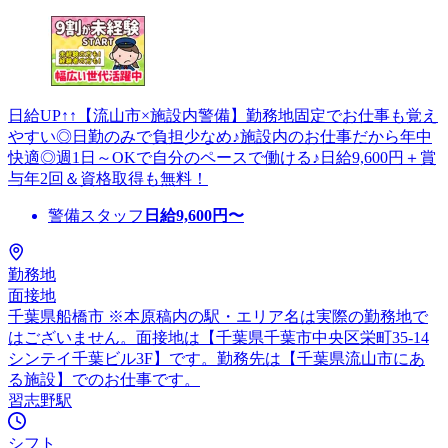
日給UP↑↑【流山市×施設内警備】勤務地固定でお仕事も覚え
やすい◎日勤のみで負担少なめ♪施設内のお仕事だから年中
快適◎週1日～OKで自分のペースで働ける♪日給9,600円＋賞
与年2回＆資格取得も無料！
警備スタッフ
日給
9,600
円〜
勤務地
面接地
千葉県船橋市 ※本原稿内の駅・エリア名は実際の勤務地で
はございません。面接地は【千葉県千葉市中央区栄町35-14
シンテイ千葉ビル3F】です。勤務先は【千葉県流山市にあ
る施設】でのお仕事です。
習志野駅
シフト