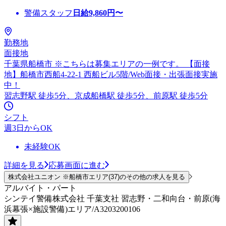
警備スタッフ
日給
9,860
円〜
勤務地
面接地
千葉県船橋市 ※こちらは募集エリアの一例です。 【面接
地】船橋市西船4-22-1 西船ビル5階/Web面接・出張面接実施
中！
習志野駅 徒歩5分、京成船橋駅 徒歩5分、前原駅 徒歩5分
シフト
週3日からOK
未経験OK
詳細を見る
応募画面に進む
株式会社ユニオン ※船橋市エリア(37)のその他の求人を見る
アルバイト・パート
シンテイ警備株式会社 千葉支社 習志野・二和向台・前原(海
浜幕張×施設警備)エリア/A3203200106