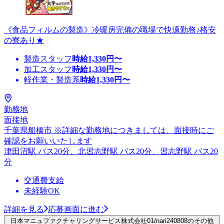
《食品フィルムの製造》冷暖房完備の職場で快適勤務♪格安
の寮あり★
製造スタッフ
時給
1,330
円〜
加工スタッフ
時給
1,330
円〜
軽作業・製造系
時給
1,330
円〜
勤務地
面接地
千葉県船橋市 ※詳細な勤務地につきましては、面接時にご
確認をお願いいたします
津田沼駅 バス20分、北習志野駅 バス20分、習志野駅 バス20
分
交通費支給
未経験OK
詳細を見る
応募画面に進む
日本マニュファクチャリングサービス株式会社01/nari240808のその他