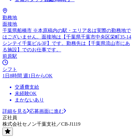
勤務地
面接地
千葉県船橋市 ※本原稿内の駅・エリア名は実際の勤務地で
はございません。面接地は【千葉県千葉市中央区栄町35-14
シンテイ千葉ビル3F】です。勤務先は【千葉県流山市にあ
る施設】でのお仕事です。
前原駅
シフト
1日8時間 週1日からOK
交通費支給
未経験OK
まかないあり
詳細を見る
応募画面に進む
正社員
株式会社セノン千葉支社／CB-J1119