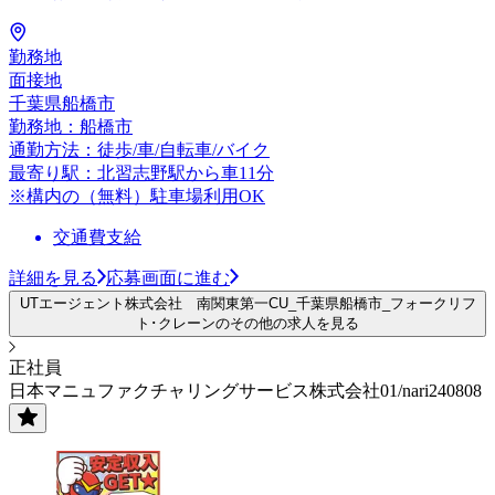
勤務地
面接地
千葉県船橋市
勤務地：船橋市
通勤方法：徒歩/車/自転車/バイク
最寄り駅：北習志野駅から車11分
※構内の（無料）駐車場利用OK
交通費支給
詳細を見る
応募画面に進む
UTエージェント株式会社 南関東第一CU_千葉県船橋市_フォークリフ
ト･クレーンのその他の求人を見る
正社員
日本マニュファクチャリングサービス株式会社01/nari240808