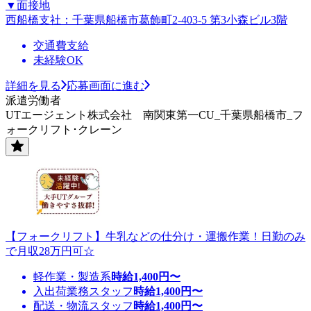
▼面接地
西船橋支社：千葉県船橋市葛飾町2-403-5 第3小森ビル3階
交通費支給
未経験OK
詳細を見る
応募画面に進む
派遣労働者
UTエージェント株式会社 南関東第一CU_千葉県船橋市_フ
ォークリフト･クレーン
【フォークリフト】牛乳などの仕分け・運搬作業！日勤のみ
で月収28万円可☆
軽作業・製造系
時給
1,400
円〜
入出荷業務スタッフ
時給
1,400
円〜
配送・物流スタッフ
時給
1,400
円〜