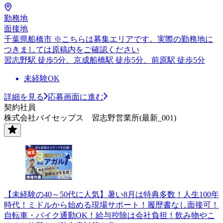
勤務地
面接地
千葉県船橋市 ※こちらは募集エリアです。実際の勤務地に
つきましては原稿内をご確認ください
習志野駅 徒歩5分、京成船橋駅 徒歩5分、前原駅 徒歩5分
未経験OK
詳細を見る
応募画面に進む
契約社員
株式会社バイセップス 習志野営業所(最新_001)
【未経験の40～50代に人気】暑い8月は特典多数！人生100年
時代！ミドルから始める現場サポート！履歴書なし面接可！
自転車・バイク通勤OK！給与控除は会社負担！飲み物やこ