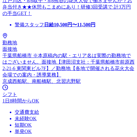
江戸川区・8/8取手・8/8熊谷の花火大会で働きませんか？お
弁当付き★★休憩もこまめにあり！研修3回受講で 計3万円
の手当GET！
警備スタッフ
日給
10,500
円〜
11,500
円
勤務地
面接地
千葉県船橋市 ※本原稿内の駅・エリア名は実際の勤務地で
はございません。面接地【津田沼支社：千葉県船橋市前原西
2-21-6 東関東ビル7F】／勤務地【各地で開催される花火大会
会場での案内・誘導業務】
京成西船駅、南船橋駅、北習志野駅
シフト
1日8時間からOK
交通費支給
未経験OK
短期OK
単発OK