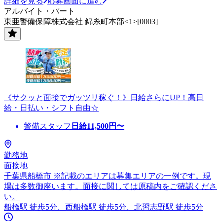
詳細を見る
応募画面に進む
アルバイト・パート
東亜警備保障株式会社 錦糸町本部<1>[0003]
《サクッと面接でガッツリ稼ぐ！》日給さらにUP！高日
給・日払い・シフト自由☆
警備スタッフ
日給
11,500
円〜
勤務地
面接地
千葉県船橋市 ※記載のエリアは募集エリアの一例です。現
場は多数御座います。面接に関しては原稿内をご確認くださ
い。
船橋駅 徒歩5分、西船橋駅 徒歩5分、北習志野駅 徒歩5分