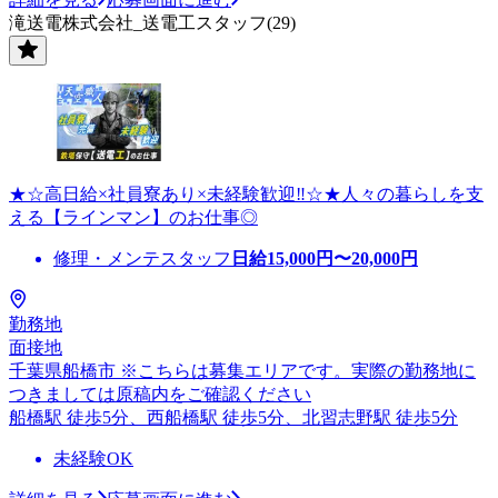
滝送電株式会社_送電工スタッフ(29)
★☆高日給×社員寮あり×未経験歓迎‼☆★人々の暮らしを支
える【ラインマン】のお仕事◎
修理・メンテスタッフ
日給
15,000
円〜
20,000
円
勤務地
面接地
千葉県船橋市 ※こちらは募集エリアです。実際の勤務地に
つきましては原稿内をご確認ください
船橋駅 徒歩5分、西船橋駅 徒歩5分、北習志野駅 徒歩5分
未経験OK