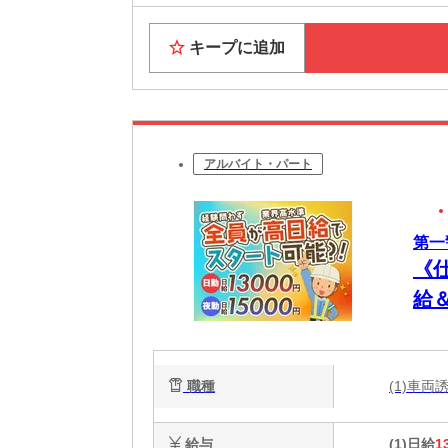
キープに追加
アルバイト・パート
第一
《
給
職種
(1)車
給与
(1)日給
1