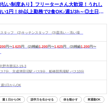
前払い制度あり】フリーターさん大歓迎！うれし
い1円！8h以上勤務で2食OK♪週1/3h～◎土日の
/平日のみ勤務歓迎★
ールスタッフ (2)キッチンスタッフ (3)皿洗い・洗い場
,200
円〜
1,625
円
(2)時給
1,200
円〜
1,625
円
(3)時給
1,200
円〜
野市茜浜2-19-3
バス7分、京成津田沼駅 バス9分、船橋競馬場駅 バス10分
 週1日からOK
週１日からOK
語学力を生かせる
体を動かす
車通勤OK