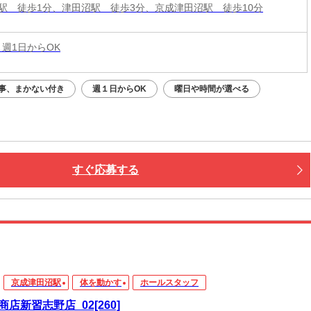
駅 徒歩1分、津田沼駅 徒歩3分、京成津田沼駅 徒歩10分
 週1日からOK
事、まかない付き
週１日からOK
曜日や時間が選べる
すぐ応募する
京成津田沼駅
体を動かす
ホールスタッフ
商店新習志野店_02[260]