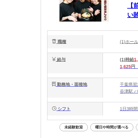
【
い賄
み
職種
(1)ホ
給与
(1)時給
1
1,625
円
勤務地・面接地
千葉県習志
谷津駅 
シフト
1日3時間
未経験歓迎
曜日や時間が選べる