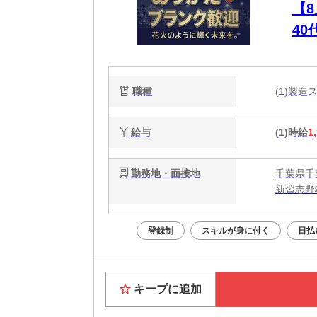
【
4
ュ
職種
(1)製
給与
(1)時給
1
勤務地・面接地
千葉県千
新習志野
登録制
スキルが身に付く
日払
キープに追加