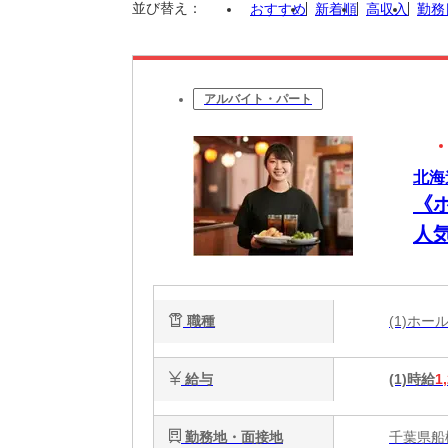
並び替え：
おすすめ
新着順
高収入
勤務
アルバイト・パート
北海
《
人
職種
(1)ホ
給与
(1)時給
1
勤務地・面接地
千葉県船橋