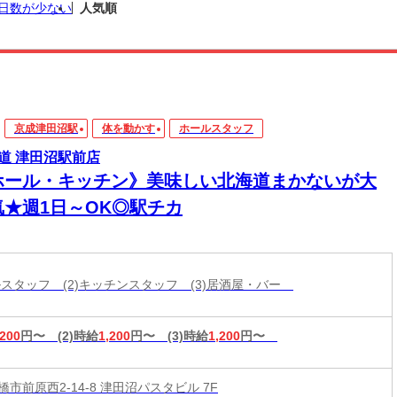
日数が少ない
人気順
京成津田沼駅
体を動かす
ホールスタッフ
道 津田沼駅前店
ホール・キッチン》美味しい北海道まかないが大
気★週1日～OK◎駅チカ
ールスタッフ (2)キッチンスタッフ (3)居酒屋・バー
,200
円〜
(2)時給
1,200
円〜
(3)時給
1,200
円〜
市前原西2-14-8 津田沼パスタビル 7F