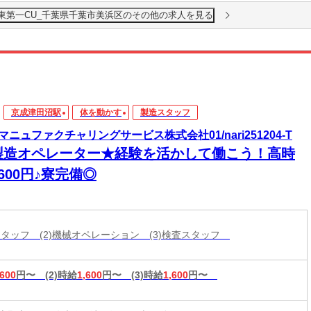
関東第一CU_千葉県千葉市美浜区のその他の求人を見る
京成津田沼駅
体を動かす
製造スタッフ
マニュファクチャリングサービス株式会社01/nari251204-T
製造オペレーター★経験を活かして働こう！高時
600円♪寮完備◎
造スタッフ (2)機械オペレーション (3)検査スタッフ
,600
円〜
(2)時給
1,600
円〜
(3)時給
1,600
円〜