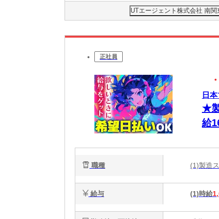
UTエージェント株式会社 南
正社員
日本
★
給1
職種
(1)製
給与
(1)時給
1