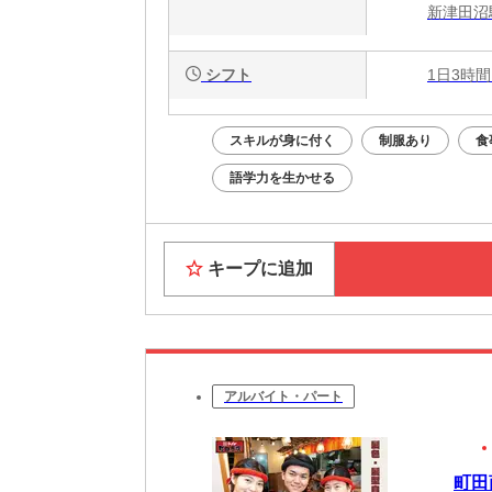
新津田沼
シフト
1日3時間
スキルが身に付く
制服あり
食
語学力を生かせる
キープに追加
アルバイト・パート
町田