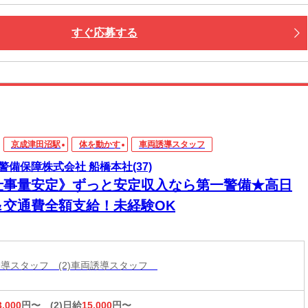
すぐ応募する
京成津田沼駅
体を動かす
車両誘導スタッフ
警備保障株式会社 船橋本社(37)
仕事量安定》ずっと安定収入なら第一警備★高日
＆交通費全額支給！未経験OK
両誘導スタッフ (2)車両誘導スタッフ
3,000
円〜
(2)日給
15,000
円〜