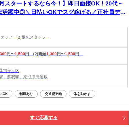
8月スタートするなら今！】即日面接OK！20代～
0代活躍中◎＼日払いOKでスグ稼げる／正社員デビ
ー応援！
造スタッフ (2)梱包スタッフ
,300
円〜
1,500
円
(2)時給
1,300
円〜
1,500
円
葉市美浜区
駅、蘇我駅、京成津田沼駅
いOK
制服あり
交通費支給
体を動かす
すぐ応募する