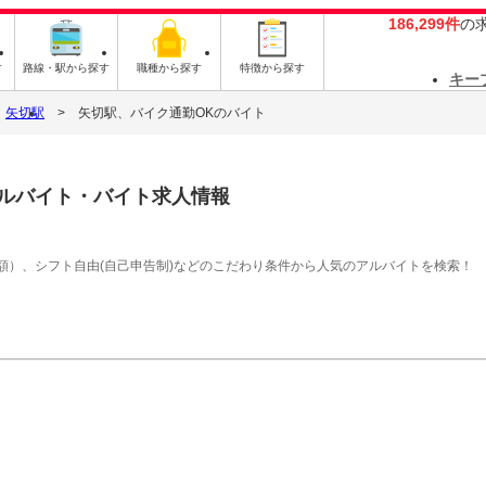
186,299件
の
す
路線・駅から探す
職種から探す
特徴から探す
キー
矢切駅
矢切駅、バイク通勤OKのバイト
ルバイト・バイト求人情報
額）、シフト自由(自己申告制)などのこだわり条件から人気のアルバイトを検索！