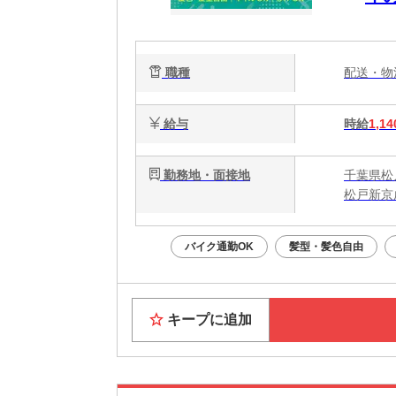
職種
配送・
給与
時給
1,14
勤務地・面接地
千葉県松戸
松戸新京
バイク通勤OK
髪型・髪色自由
キープに追加