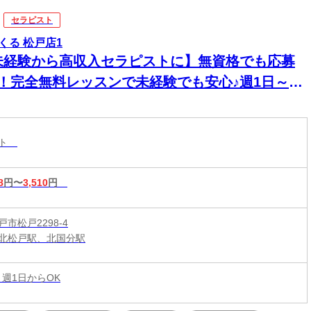
セラピスト
くる 松戸店1
未経験から高収入セラピストに】無資格でも応募
K！完全無料レッスンで未経験でも安心♪週1日～1
～OK！好きな時間に働ける♪60分最大3510円★
20時間以上入店できる方大歓迎♪
スト
8
円〜
3,510
円
市松戸2298-4
北松戸駅、北国分駅
 週1日からOK