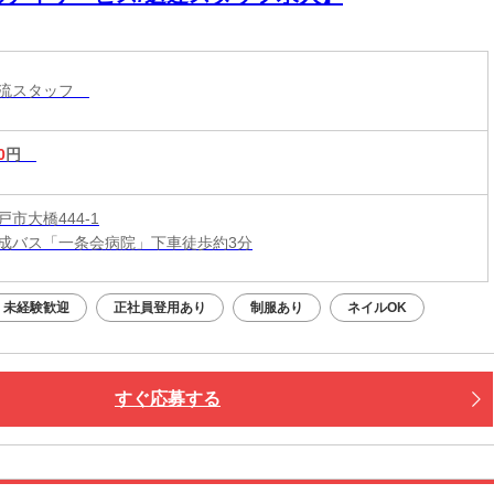
物流スタッフ
0
円
市大橋444-1
成バス「一条会病院」下車徒歩約3分
未経験歓迎
正社員登用あり
制服あり
ネイルOK
すぐ応募する