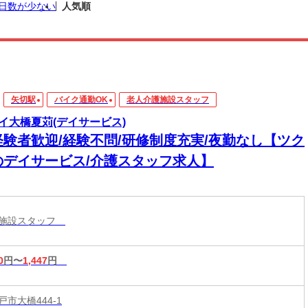
日数が少ない
人気順
矢切駅
バイク通勤OK
老人介護施設スタッフ
イ大橋夏苅(デイサービス)
経験者歓迎/経験不問/研修制度充実/夜勤なし【ツク
のデイサービス/介護スタッフ求人】
護施設スタッフ
0
円〜
1,447
円
市大橋444-1