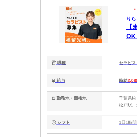
りら
【
O
時間
週
職種
セラピ
給与
時給
2,08
勤務地・面接地
千葉県松戸
松戸駅、
シフト
1日1時間