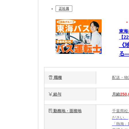
正社員
東海
【2
《
る
士
職種
配送・
給与
月給
250,
勤務地・面接地
千葉県松
ださい。
「熱海」