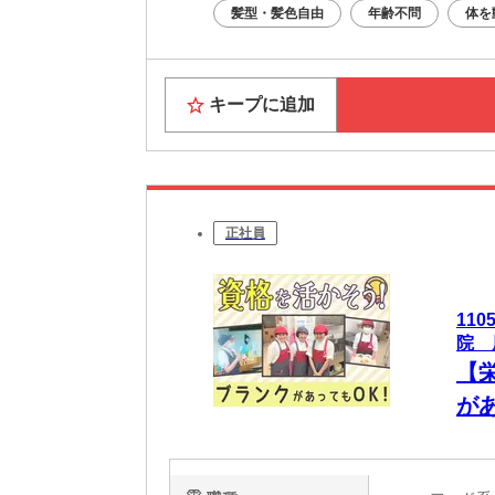
髪型・髪色自由
年齢不問
体を
キープに追加
正社員
11
院 
【
が