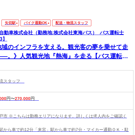
矢切駅
バイク通勤OK
配送・物流スタッフ
自動車株式会社（勤務地:株式会社東海バス）_バス運転士
23】
地域のインフラを支える。観光客の夢を乗せて走
――。》人気観光地『熱海』を走る【バス運転
】普通免許で応募OK◎
物流スタッフ
000
円〜
270,000
円
戸市 ※こちらは勤務エリアになります。詳しくは求人内をご確認く
駅から車で約12分「来宮」駅から車で約7分・マイカー通勤ＯＫ・駐