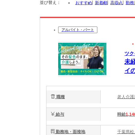
並び替え：
おすすめ
新着順
高収入
勤務
アルバイト・パート
ツク
未
イ
職種
老人介
給与
時給
1,14
勤務地・面接地
千葉県松戸