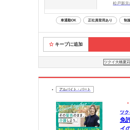
松戸新京
車通勤OK
正社員登用あり
制
キープに追加
ツクイ大橋夏苅
アルバイト・パート
ツク
免
イ