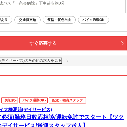
成バス「一条会病院」下車徒歩約3分
服あり
交通費支給
髪型・髪色自由
バイク通勤OK
すぐ応募する
(デイサービス)のその他の求人を見る
矢切駅
バイク通勤OK
配送・物流スタッフ
イ大橋夏苅(デイサービス)
許必須/勤務日数応相談/運転免許でスタート【ツク
のデイサービス/送迎スタッフ求人】