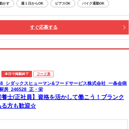
動かす
週１日からOK
ピアスOK
バイク通勤OK
すぐ応募する
本日で掲載終了
フード系
058_シダックスヒューマン&フードサービス株式会社_一条会病
厨房_246528_正・栄
栄養士/正社員】資格を活かして働こう！ブランク
ある方も歓迎☆