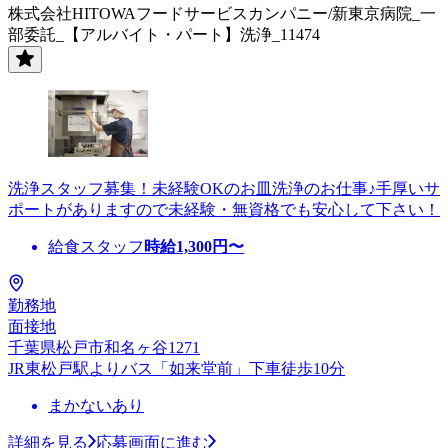
株式会社HITOWAフードサービスカンパニー/新東京病院_一
部委託_【アルバイト・パート】洗浄_11474
洗浄スタッフ募集！未経験OKのお皿洗浄のお仕事♪手厚いサ
ポートがありますので未経験・無資格でも安心して下さい！
給食スタッフ
時給
1,300
円〜
勤務地
面接地
千葉県松戸市和名ヶ谷1271
JR東松戸駅よりバス「如来堂前」下車徒歩10分
まかないあり
詳細を見る
応募画面に進む