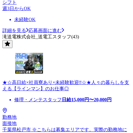
シフト
週3日からOK
未経験OK
詳細を見る
応募画面に進む
滝送電株式会社_送電工スタッフ(43)
★☆高日給×社員寮あり×未経験歓迎‼☆★人々の暮らしを支
える【ラインマン】のお仕事◎
修理・メンテスタッフ
日給
15,000
円〜
20,000
円
勤務地
面接地
千葉県松戸市 ※こちらは募集エリアです。実際の勤務地に