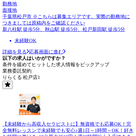
勤務地
面接地
千葉県松戸市 ※こちらは募集エリアです。実際の勤務地に
つきましては原稿内をご確認ください
新八柱駅 徒歩5分、秋山駅 徒歩5分、松戸新田駅 徒歩5分
未経験OK
詳細を見る
応募画面に進む
以下の求人はいかがですか？
条件を緩めてヒットした求人情報をピックアップ
業務委託契約
りらくる 松戸店1
【未経験から高収入セラピストに】無資格でも応募OK！完
全無料レッスンで未経験でも安心♪週1日～1時間～OK！好き