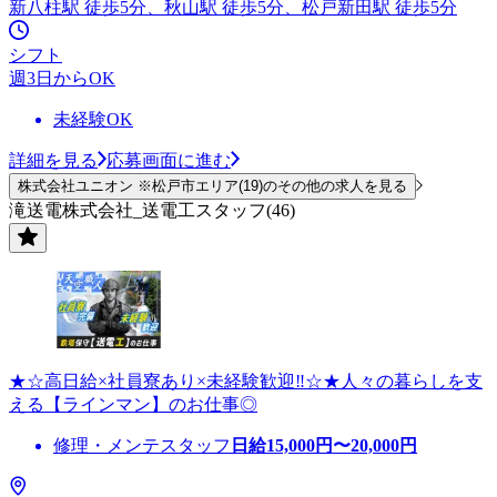
新八柱駅 徒歩5分、秋山駅 徒歩5分、松戸新田駅 徒歩5分
シフト
週3日からOK
未経験OK
詳細を見る
応募画面に進む
株式会社ユニオン ※松戸市エリア(19)のその他の求人を見る
滝送電株式会社_送電工スタッフ(46)
★☆高日給×社員寮あり×未経験歓迎‼☆★人々の暮らしを支
える【ラインマン】のお仕事◎
修理・メンテスタッフ
日給
15,000
円〜
20,000
円