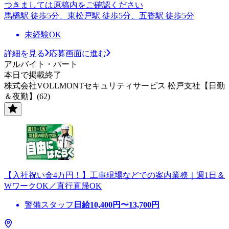
つきましては原稿内をご確認ください
馬橋駅 徒歩5分、東松戸駅 徒歩5分、五香駅 徒歩5分
未経験OK
詳細を見る
応募画面に進む
アルバイト・パート
本日で掲載終了
株式会社VOLLMONTセキュリティサービス 松戸支社【日勤
＆夜勤】(62)
【入社祝い金4万円！】工事現場などでの案内業務｜週1日＆
WワークOK／直行直帰OK
警備スタッフ
日給
10,400
円〜
13,700
円