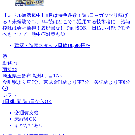
【ミドル層活躍中】8月は特典多数！週5日～ガッツリ稼げ
る！未経験でも、3年後はどこでも通用する技術者に！給与
控除は会社負担！履歴書なしで面接OK！日払い可能でモチ
ベもアップ！熱中症対策も◎
建築・造園スタッフ
日給
10,500
円〜
勤務地
面接地
埼玉県三郷市高洲4丁目17-3
金町駅より車7分、京成金町駅より車7分、矢切駅より車8分
シフト
1日8時間 週5日からOK
交通費支給
未経験OK
まかないあり