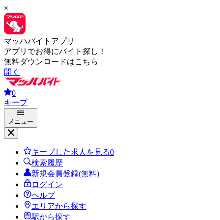
×
マッハバイトアプリ
アプリでお得にバイト探し！
無料ダウンロードはこちら
開く
0
キープ
メニュー
キープした求人を見る
0
検索履歴
新規会員登録(無料)
ログイン
ヘルプ
エリアから探す
駅から探す