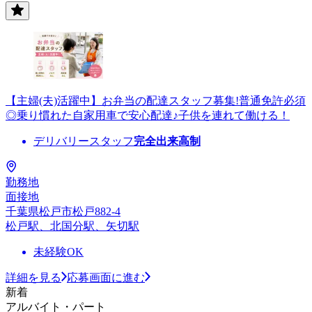
【主婦(夫)活躍中】お弁当の配達スタッフ募集!普通免許必須
◎乗り慣れた自家用車で安心配達♪子供を連れて働ける！
デリバリースタッフ
完全出来高制
勤務地
面接地
千葉県松戸市松戸882-4
松戸駅、北国分駅、矢切駅
未経験OK
詳細を見る
応募画面に進む
新着
アルバイト・パート