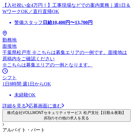
【入社祝い金4万円！】工事現場などでの案内業務｜週1日＆
WワークOK／直行直帰OK
警備スタッフ
日給
10,400
円〜
13,700
円
勤務地
面接地
千葉県松戸市 ※こちらは募集エリアの一例です。面接地は
原稿内をご確認ください
※こちらは募集エリアの一例となります。
シフト
1日8時間 週1日からOK
未経験OK
詳細を見る
応募画面に進む
株式会社VOLLMONTセキュリティサービス 松戸支社【日勤＆夜勤】
(63)のその他の求人を見る
アルバイト・パート