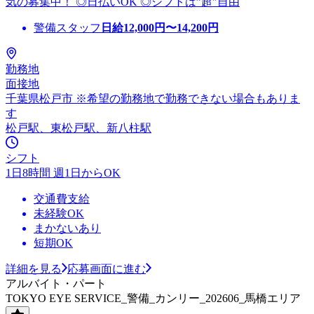
気の募集中！ ◎日払いOK ◎シフトは”超"自由
警備スタッフ
日給
12,000
円〜
14,200
円
勤務地
面接地
千葉県松戸市 ※希望の勤務地で勤務できない場合もありま
す
松戸駅、東松戸駅、新八柱駅
シフト
1日8時間 週1日からOK
交通費支給
未経験OK
まかないあり
短期OK
詳細を見る
応募画面に進む
アルバイト・パート
TOKYO EYE SERVICE_警備_カンリー_202606_馬橋エリア