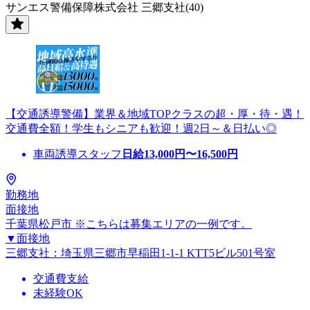
サンエス警備保障株式会社 三郷支社(40)
【交通誘導警備】業界＆地域TOPクラスの超・厚・待・遇！
交通費全額！学生もシニアも歓迎！週2日～＆日払い◎
車両誘導スタッフ
日給
13,000
円〜
16,500
円
勤務地
面接地
千葉県松戸市 ※こちらは募集エリアの一例です。
▼面接地
三郷支社：埼玉県三郷市早稲田1-1-1 KTT5ビル501号室
交通費支給
未経験OK