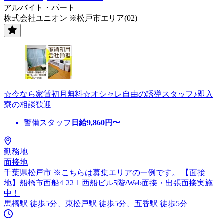
アルバイト・パート
株式会社ユニオン ※松戸市エリア(02)
☆今なら家賃初月無料☆オシャレ自由の誘導スタッフ♪即入
寮の相談歓迎
警備スタッフ
日給
9,860
円〜
勤務地
面接地
千葉県松戸市 ※こちらは募集エリアの一例です。 【面接
地】船橋市西船4-22-1 西船ビル5階/Web面接・出張面接実施
中！
馬橋駅 徒歩5分、東松戸駅 徒歩5分、五香駅 徒歩5分