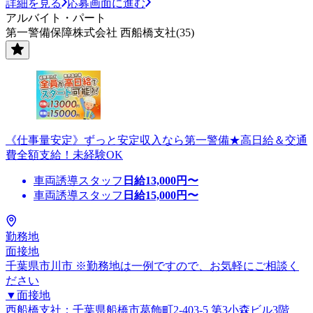
詳細を見る
応募画面に進む
アルバイト・パート
第一警備保障株式会社 西船橋支社(35)
《仕事量安定》ずっと安定収入なら第一警備★高日給＆交通
費全額支給！未経験OK
車両誘導スタッフ
日給
13,000
円〜
車両誘導スタッフ
日給
15,000
円〜
勤務地
面接地
千葉県市川市 ※勤務地は一例ですので、お気軽にご相談く
ださい
▼面接地
西船橋支社：千葉県船橋市葛飾町2-403-5 第3小森ビル3階