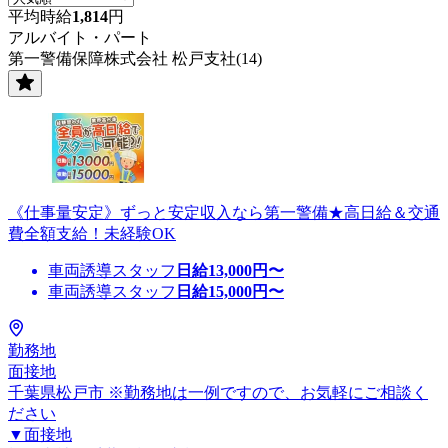
平均時給
1,814
円
アルバイト・パート
第一警備保障株式会社 松戸支社(14)
《仕事量安定》ずっと安定収入なら第一警備★高日給＆交通
費全額支給！未経験OK
車両誘導スタッフ
日給
13,000
円〜
車両誘導スタッフ
日給
15,000
円〜
勤務地
面接地
千葉県松戸市 ※勤務地は一例ですので、お気軽にご相談く
ださい
▼面接地