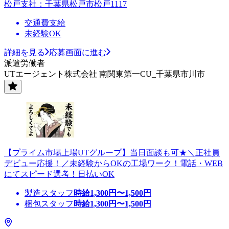
松戸支社：千葉県松戸市松戸1117
交通費支給
未経験OK
詳細を見る
応募画面に進む
派遣労働者
UTエージェント株式会社 南関東第一CU_千葉県市川市
【プライム市場上場UTグループ】当日面談も可★＼正社員
デビュー応援！／未経験からOKの工場ワーク！電話・WEB
にてスピード選考！日払いOK
製造スタッフ
時給
1,300
円〜
1,500
円
梱包スタッフ
時給
1,300
円〜
1,500
円