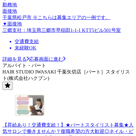
勤務地
面接地
千葉県松戸市 ※こちらは募集エリアの一例です。
▼面接地
三郷支社：埼玉県三郷市早稲田1-1-1 KTT5ビル501号室
交通費支給
未経験OK
詳細を見る
応募画面に進む
アルバイト・パート
HAIR STUDIO IWASAKI 千葉矢切店［パート］スタイリス
ト(株式会社ハクブン)
【昇給あり！交通費支給！】★パートスタイリスト募集★人
気サロンで働きませんか？復職希望の方大歓迎◎ネイル・ピ