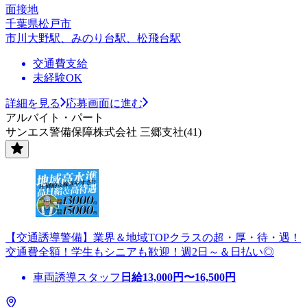
面接地
千葉県松戸市
市川大野駅、みのり台駅、松飛台駅
交通費支給
未経験OK
詳細を見る
応募画面に進む
アルバイト・パート
サンエス警備保障株式会社 三郷支社(41)
【交通誘導警備】業界＆地域TOPクラスの超・厚・待・遇！
交通費全額！学生もシニアも歓迎！週2日～＆日払い◎
車両誘導スタッフ
日給
13,000
円〜
16,500
円