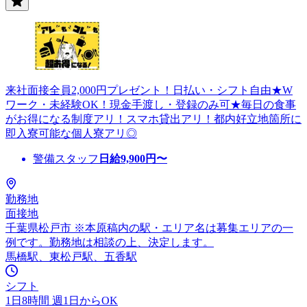
来社面接全員2,000円プレゼント！日払い・シフト自由★W
ワーク・未経験OK！現金手渡し・登録のみ可★毎日の食事
がお得になる制度アリ！スマホ貸出アリ！都内好立地箇所に
即入寮可能な個人寮アリ◎
警備スタッフ
日給
9,900
円〜
勤務地
面接地
千葉県松戸市 ※本原稿内の駅・エリア名は募集エリアの一
例です。勤務地は相談の上、決定します。
馬橋駅、東松戸駅、五香駅
シフト
1日8時間 週1日からOK