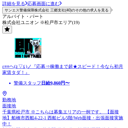
詳細を見る
応募画面に進む
サンエス警備保障株式会社 三郷支社(40)のその他の求人を見る
アルバイト・パート
株式会社ユニオン ※松戸市エリア(19)
ε≡≡ヘ(≧▽≦)ノ『応募⇒稼働まで超★スピード！今なら初月
家賃タダ！』
警備スタッフ
日給
9,860
円〜
勤務地
面接地
千葉県松戸市 ※こちらは募集エリアの一例です。 【面接
地】船橋市西船4-22-1 西船ビル5階/Web面接・出張面接実施
中！