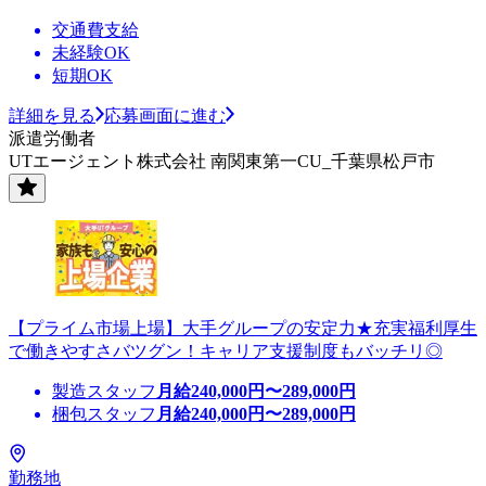
交通費支給
未経験OK
短期OK
詳細を見る
応募画面に進む
派遣労働者
UTエージェント株式会社 南関東第一CU_千葉県松戸市
【プライム市場上場】大手グループの安定力★充実福利厚生
で働きやすさバツグン！キャリア支援制度もバッチリ◎
製造スタッフ
月給
240,000
円〜
289,000
円
梱包スタッフ
月給
240,000
円〜
289,000
円
勤務地