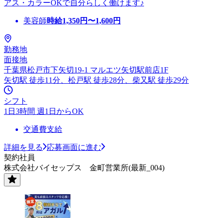
アス・カラーOKで自分らしく働けます♪
美容師
時給
1,350
円〜
1,600
円
勤務地
面接地
千葉県松戸市下矢切19-1 マルエツ矢切駅前店1F
矢切駅 徒歩11分、松戸駅 徒歩28分、柴又駅 徒歩29分
シフト
1日3時間 週1日からOK
交通費支給
詳細を見る
応募画面に進む
契約社員
株式会社バイセップス 金町営業所(最新_004)