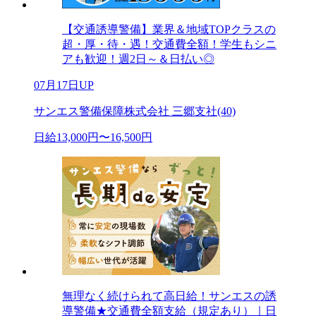
【交通誘導警備】業界＆地域TOPクラスの
超・厚・待・遇！交通費全額！学生もシニ
アも歓迎！週2日～＆日払い◎
07月17日UP
サンエス警備保障株式会社 三郷支社(40)
日給13,000円〜16,500円
無理なく続けられて高日給！サンエスの誘
導警備★交通費全額支給（規定あり）｜日