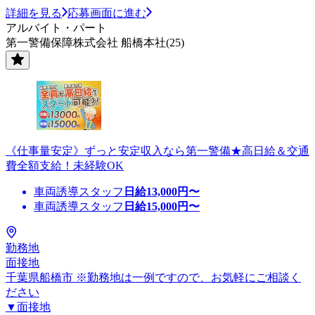
詳細を見る
応募画面に進む
アルバイト・パート
第一警備保障株式会社 船橋本社(25)
《仕事量安定》ずっと安定収入なら第一警備★高日給＆交通
費全額支給！未経験OK
車両誘導スタッフ
日給
13,000
円〜
車両誘導スタッフ
日給
15,000
円〜
勤務地
面接地
千葉県船橋市 ※勤務地は一例ですので、お気軽にご相談く
ださい
▼面接地