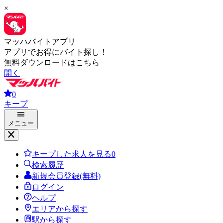
×
マッハバイトアプリ
アプリでお得にバイト探し！
無料ダウンロードはこちら
開く
0
キープ
メニュー
キープした求人を見る
0
検索履歴
新規会員登録(無料)
ログイン
ヘルプ
エリアから探す
駅から探す