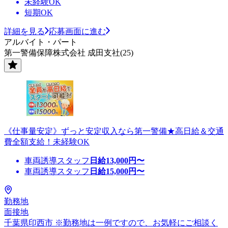
未経験OK
短期OK
詳細を見る
応募画面に進む
アルバイト・パート
第一警備保障株式会社 成田支社(25)
《仕事量安定》ずっと安定収入なら第一警備★高日給＆交通
費全額支給！未経験OK
車両誘導スタッフ
日給
13,000
円〜
車両誘導スタッフ
日給
15,000
円〜
勤務地
面接地
千葉県印西市 ※勤務地は一例ですので、お気軽にご相談く