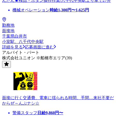
んたん★検品・ボタン操作作業/八千代中央駅より車で27分
機械オペレーション
時給
1,300
円〜
1,625
円
勤務地
面接地
千葉県白井市
小室駅、八千代中央駅
詳細を見る
応募画面に進む
アルバイト・パート
株式会社ユニオン ※船橋市エリア(39)
面接に行く交通費、電車に揺られる時間、手間…来社不要だ
からぜ～んぶナシ☆
警備スタッフ
日給
9,860
円〜