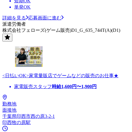
短期OK
単発OK
詳細を見る
応募画面に進む
派遣労働者
株式会社フェローズ(ゲーム販売)D1_G_635_744T(A)(D1)
<日払いOK>家電量販店でゲームなどの販売のお仕事★
家電販売スタッフ
時給
1,600
円〜
1,900
円
勤務地
面接地
千葉県印西市西の原3-2-1
印西牧の原駅