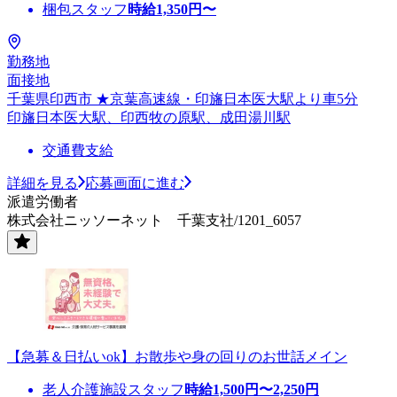
梱包スタッフ
時給
1,350
円〜
勤務地
面接地
千葉県印西市 ★京葉高速線・印旛日本医大駅より車5分
印旛日本医大駅、印西牧の原駅、成田湯川駅
交通費支給
詳細を見る
応募画面に進む
派遣労働者
株式会社ニッソーネット 千葉支社/1201_6057
【急募＆日払いok】お散歩や身の回りのお世話メイン
老人介護施設スタッフ
時給
1,500
円〜
2,250
円