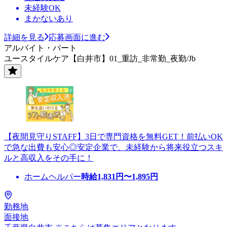
未経験OK
まかないあり
詳細を見る
応募画面に進む
アルバイト・パート
ユースタイルケア【白井市】01_重訪_非常勤_夜勤/Jb
【夜間見守りSTAFF】3日で専門資格を無料GET！前払いOK
で急な出費も安心◎安定企業で、未経験から将来役立つスキ
ルと高収入をその手に！
ホームヘルパー
時給
1,831
円〜
1,895
円
勤務地
面接地