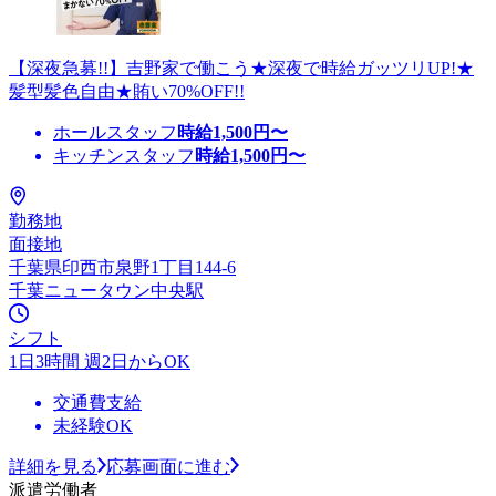
【深夜急募!!】吉野家で働こう★深夜で時給ガッツリUP!★
髪型髪色自由★賄い70%OFF!!
ホールスタッフ
時給
1,500
円〜
キッチンスタッフ
時給
1,500
円〜
勤務地
面接地
千葉県印西市泉野1丁目144-6
千葉ニュータウン中央駅
シフト
1日3時間 週2日からOK
交通費支給
未経験OK
詳細を見る
応募画面に進む
派遣労働者