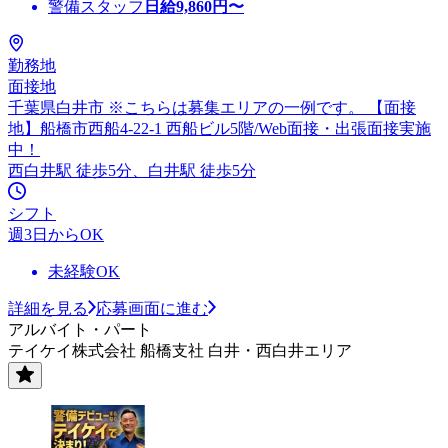
警備スタッフ
日給
9,860
円〜
勤務地
面接地
千葉県白井市 ※こちらは募集エリアの一例です。 【面接
地】船橋市西船4-22-1 西船ビル5階/Web面接・出張面接実施
中！
西白井駅 徒歩5分、白井駅 徒歩5分
シフト
週3日からOK
未経験OK
詳細を見る
応募画面に進む
アルバイト・パート
テイケイ株式会社 船橋支社 白井・西白井エリア