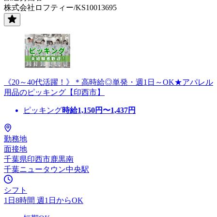
株式会社ロフティー/KS10013695
《20～40代活躍！》＊高時給◎単発・週1日～OK★アパレル
用品のピッキング【印西市】
ピッキング
時給
1,150
円〜
1,437
円
勤務地
面接地
千葉県印西市鹿黒南
千葉ニュータウン中央駅
シフト
1日8時間 週1日からOK