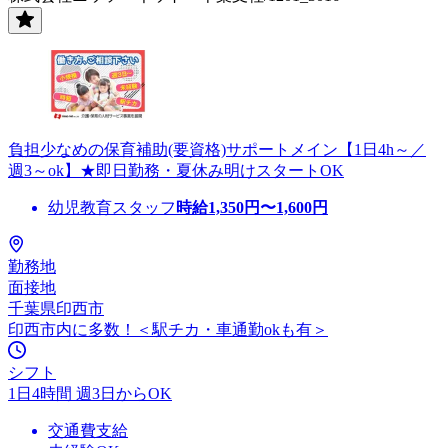
負担少なめの保育補助(要資格)サポートメイン【1日4h～／
週3～ok】★即日勤務・夏休み明けスタートOK
幼児教育スタッフ
時給
1,350
円〜
1,600
円
勤務地
面接地
千葉県印西市
印西市内に多数！＜駅チカ・車通勤okも有＞
シフト
1日4時間 週3日からOK
交通費支給