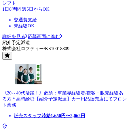
シフト
1日8時間 週5日からOK
交通費支給
未経験OK
詳細を見る
応募画面に進む
紹介予定派遣
株式会社ロフティー/KS10018809
《20～40代活躍！》必須：車業界経験者/接客・販売経験あ
る方＊高時給◎【紹介予定派遣】カー用品販売店にてフロン
ト業務
販売スタッフ
時給
1,650
円〜
2,062
円