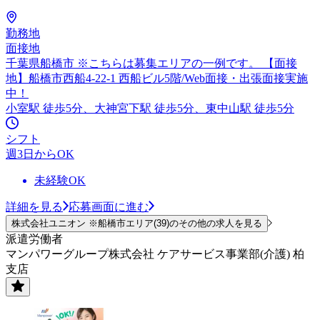
勤務地
面接地
千葉県船橋市 ※こちらは募集エリアの一例です。 【面接
地】船橋市西船4-22-1 西船ビル5階/Web面接・出張面接実施
中！
小室駅 徒歩5分、大神宮下駅 徒歩5分、東中山駅 徒歩5分
シフト
週3日からOK
未経験OK
詳細を見る
応募画面に進む
株式会社ユニオン ※船橋市エリア(39)のその他の求人を見る
派遣労働者
マンパワーグループ株式会社 ケアサービス事業部(介護) 柏
支店