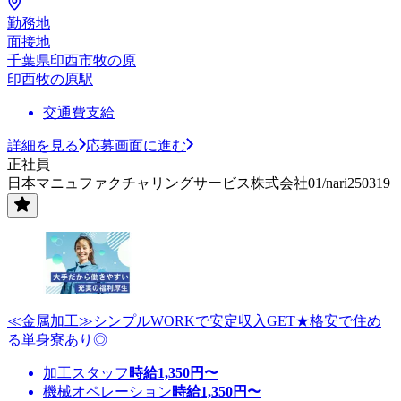
勤務地
面接地
千葉県印西市牧の原
印西牧の原駅
交通費支給
詳細を見る
応募画面に進む
正社員
日本マニュファクチャリングサービス株式会社01/nari250319
≪金属加工≫シンプルWORKで安定収入GET★格安で住め
る単身寮あり◎
加工スタッフ
時給
1,350
円〜
機械オペレーション
時給
1,350
円〜