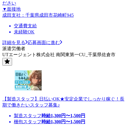
ださい
▼面接地
成田支社：千葉県成田市花崎町945
交通費支給
未経験OK
詳細を見る
応募画面に進む
派遣労働者
UTエージェント株式会社 南関東第一CU_千葉県佐倉市
【製造スタッフ】日払いOK★安定企業でしっかり稼ぐ！長
期で働きたいスタッフ募集♪
製造スタッフ
時給
1,300
円〜
1,500
円
梱包スタッフ
時給
1,300
円〜
1,500
円