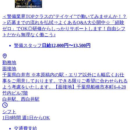
＜警備業界TOPクラスの”テイケイ”で働いてみませんか！？
＞応募までの流れを払拭⇒よくあるQ&A大公開中☆「経験
ゼロ」でOK◎研修からしっかりサポートします！自由シフ
トだから無理なく働こう♪
警備スタッフ
日給
12,000
円〜
13,500
円
勤務地
面接地
千葉県白井市 ※本原稿内の駅・エリア以外にも幅広くお仕
事をご用意しております。できる限りご希望に合わせられる
よう考慮をいたします。【面接地】千葉県船橋市本町6-4-28
竹内ビル7階
白井駅、西白井駅
シフト
1日8時間 週1日からOK
交通費支給