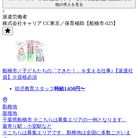
他の求人を見る
派遣労働者
株式会社キャリア CC東京／保育補助【船橋市-025】
船橋市／子どもたちの「できた！」を支える仕事♪【派遣社
員】※資格必須
幼児教育スタッフ
時給
1,650
円〜
勤務地
面接地
千葉県船橋市 ※こちらは募集エリアの一例となります。
最寄り駅：小室駅など
※こちらは募集エリアです。勤務地は全国に多数ございま