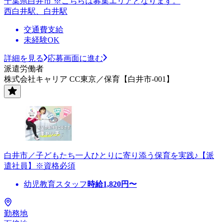
千葉県白井市 ※こちらは募集エリアとなります。
西白井駅、白井駅
交通費支給
未経験OK
詳細を見る
応募画面に進む
派遣労働者
株式会社キャリア CC東京／保育【白井市-001】
白井市／子どもたち一人ひとりに寄り添う保育を実践♪【派
遣社員】※資格必須
幼児教育スタッフ
時給
1,820
円〜
勤務地