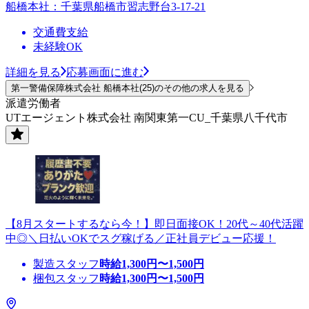
船橋本社：千葉県船橋市習志野台3-17-21
交通費支給
未経験OK
詳細を見る
応募画面に進む
第一警備保障株式会社 船橋本社(25)のその他の求人を見る
派遣労働者
UTエージェント株式会社 南関東第一CU_千葉県八千代市
【8月スタートするなら今！】即日面接OK！20代～40代活躍
中◎＼日払いOKでスグ稼げる／正社員デビュー応援！
製造スタッフ
時給
1,300
円〜
1,500
円
梱包スタッフ
時給
1,300
円〜
1,500
円