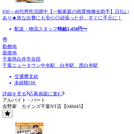
#30～40代男性活躍中【一般家庭の残置物撤去助手】日払い
あり★急な出費にも安心◎頑張った分、すぐに手元に！
配送・物流スタッフ
時給
1,450
円〜
勤務地
面接地
千葉県白井市谷田
千葉ニュータウン中央駅、白井駅、西白井駅
交通費支給
未経験OK
詳細を見る
応募画面に進む
アルバイト・パート
吉野家 カインズ千葉NT店【048445】