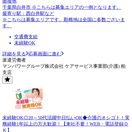
面接地
千葉県白井市 ※こちらは募集エリアの一例となります。
最寄り駅：西白井駅など
※こちらは募集エリアです。勤務地は全国に多数ございま
す。
交通費支給
未経験OK
詳細を見る
応募画面に進む
派遣労働者
マンパワーグループ株式会社 ケアサービス事業部(介護) 柏
支店
未経験OK◎20～50代活躍中日払いOK◆介護のオシゴト！実
務経験1年以上の方大歓迎！【来社不要！WEB・電話登録Ｏ
Ｋ】