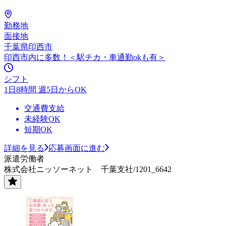
勤務地
面接地
千葉県印西市
印西市内に多数！＜駅チカ・車通勤okも有＞
シフト
1日8時間 週5日からOK
交通費支給
未経験OK
短期OK
詳細を見る
応募画面に進む
派遣労働者
株式会社ニッソーネット 千葉支社/1201_6642