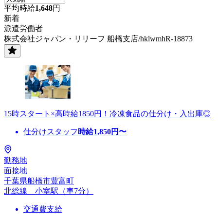
平均時給
1,648
円
新着
派遣労働者
株式会社ジャパン・リリーフ 船橋支店/hklwmhR-18873
15時スタート×高時給1850円！冷凍食品の仕分け・入出庫◎
仕分けスタッフ
時給
1,850
円〜
勤務地
面接地
千葉県船橋市豊富町
北総線 小室駅（車7分）
交通費支給