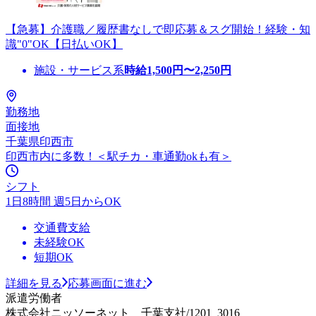
【急募】介護職／履歴書なしで即応募＆スグ開始！経験・知
識"0"OK【日払いOK】
施設・サービス系
時給
1,500
円〜
2,250
円
勤務地
面接地
千葉県印西市
印西市内に多数！＜駅チカ・車通勤okも有＞
シフト
1日8時間 週5日からOK
交通費支給
未経験OK
短期OK
詳細を見る
応募画面に進む
派遣労働者
株式会社ニッソーネット 千葉支社/1201_3016