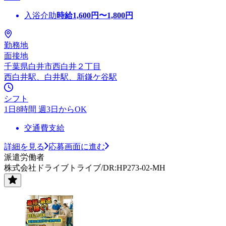
入浴介助
時給
1,600
円〜
1,800
円
勤務地
面接地
千葉県白井市西白井２丁目
西白井駅、白井駅、新鎌ケ谷駅
シフト
1日8時間 週3日からOK
交通費支給
詳細を見る
応募画面に進む
派遣労働者
株式会社ドライブトライブ/DR:HP273-02-MH