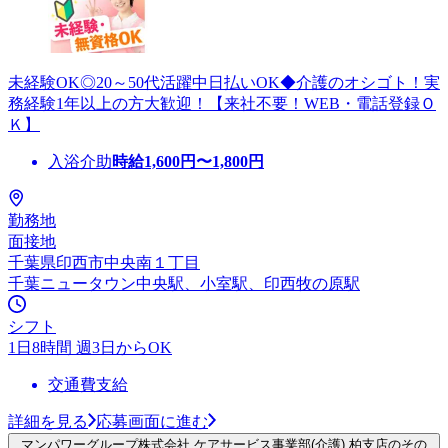
未経験OK◎20～50代活躍中日払いOK◆介護のオシゴト！実
務経験1年以上の方大歓迎！【来社不要！WEB・電話登録Ｏ
Ｋ】
入浴介助
時給
1,600
円〜
1,800
円
勤務地
面接地
千葉県印西市中央南１丁目
千葉ニュータウン中央駅、小室駅、印西牧の原駅
シフト
1日8時間 週3日からOK
交通費支給
詳細を見る
応募画面に進む
マンパワーグループ株式会社 ケアサービス事業部(介護) 柏支店のその