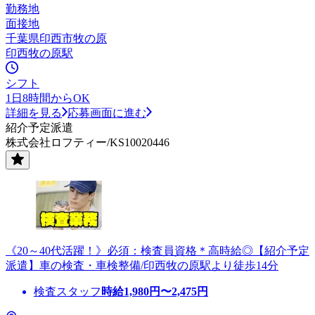
勤務地
面接地
千葉県印西市牧の原
印西牧の原駅
シフト
1日8時間からOK
詳細を見る
応募画面に進む
紹介予定派遣
株式会社ロフティー/KS10020446
《20～40代活躍！》必須：検査員資格＊高時給◎【紹介予定
派遣】車の検査・車検整備/印西牧の原駅より徒歩14分
検査スタッフ
時給
1,980
円〜
2,475
円