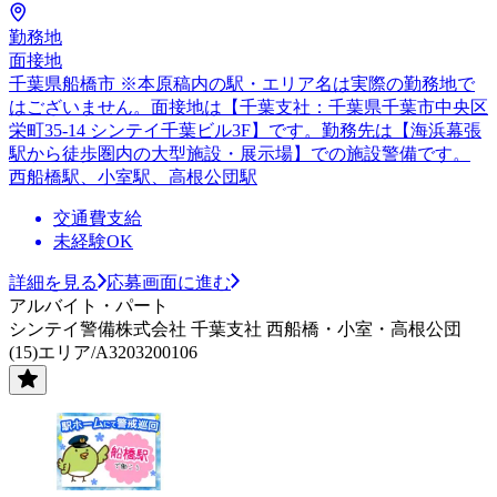
勤務地
面接地
千葉県船橋市 ※本原稿内の駅・エリア名は実際の勤務地で
はございません。面接地は【千葉支社：千葉県千葉市中央区
栄町35-14 シンテイ千葉ビル3F】です。勤務先は【海浜幕張
駅から徒歩圏内の大型施設・展示場】での施設警備です。
西船橋駅、小室駅、高根公団駅
交通費支給
未経験OK
詳細を見る
応募画面に進む
アルバイト・パート
シンテイ警備株式会社 千葉支社 西船橋・小室・高根公団
(15)エリア/A3203200106