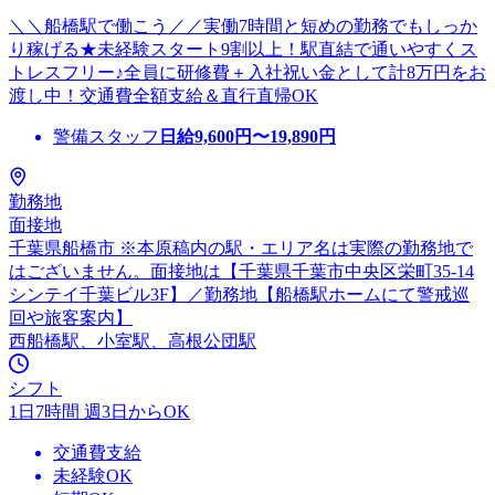
＼＼船橋駅で働こう／／実働7時間と短めの勤務でもしっか
り稼げる★未経験スタート9割以上！駅直結で通いやすくス
トレスフリー♪全員に研修費＋入社祝い金として計8万円をお
渡し中！交通費全額支給＆直行直帰OK
警備スタッフ
日給
9,600
円〜
19,890
円
勤務地
面接地
千葉県船橋市 ※本原稿内の駅・エリア名は実際の勤務地で
はございません。面接地は【千葉県千葉市中央区栄町35-14
シンテイ千葉ビル3F】／勤務地【船橋駅ホームにて警戒巡
回や旅客案内】
西船橋駅、小室駅、高根公団駅
シフト
1日7時間 週3日からOK
交通費支給
未経験OK