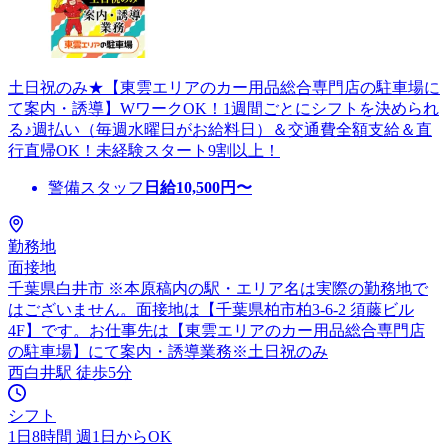
土日祝のみ★【東雲エリアのカー用品総合専門店の駐車場に
て案内・誘導】WワークOK！1週間ごとにシフトを決められ
る♪週払い（毎週水曜日がお給料日）＆交通費全額支給＆直
行直帰OK！未経験スタート9割以上！
警備スタッフ
日給
10,500
円〜
勤務地
面接地
千葉県白井市 ※本原稿内の駅・エリア名は実際の勤務地で
はございません。面接地は【千葉県柏市柏3-6-2 須藤ビル
4F】です。お仕事先は【東雲エリアのカー用品総合専門店
の駐車場】にて案内・誘導業務※土日祝のみ
西白井駅 徒歩5分
シフト
1日8時間 週1日からOK