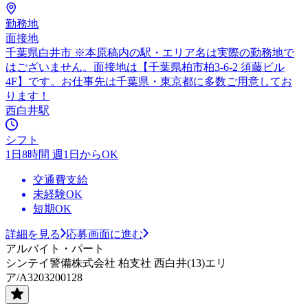
勤務地
面接地
千葉県白井市 ※本原稿内の駅・エリア名は実際の勤務地で
はございません。面接地は【千葉県柏市柏3-6-2 須藤ビル
4F】です。お仕事先は千葉県・東京都に多数ご用意してお
ります！
西白井駅
シフト
1日8時間 週1日からOK
交通費支給
未経験OK
短期OK
詳細を見る
応募画面に進む
アルバイト・パート
シンテイ警備株式会社 柏支社 西白井(13)エリ
ア/A3203200128