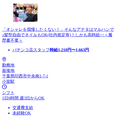
「オシャレを我慢したくない！」そんなアナタはマルハンで
♪髪型自由でネイルもOK(社内規定有)！しかも高時給↑↑＜履
歴書不要＞
パチンコ店スタッフ
時給
1,210
円〜
1,663
円
勤務地
面接地
千葉県印西市中央南1-7-1
小室駅
シフト
1日6時間 週3日からOK
交通費支給
未経験OK