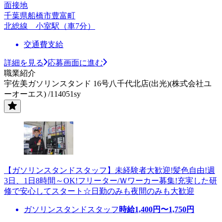
面接地
千葉県船橋市豊富町
北総線 小室駅（車7分）
交通費支給
詳細を見る
応募画面に進む
職業紹介
宇佐美ガソリンスタンド 16号八千代北店(出光)(株式会社ユ
ーオーエス) /114051sy
【ガソリンスタンドスタッフ】未経験者大歓迎!髪色自由!週
3日、1日8時間～OK!フリーター/Ｗワーカー募集!充実した研
修で安心してスタート☆日勤のみも夜間のみも大歓迎
ガソリンスタンドスタッフ
時給
1,400
円〜
1,750
円