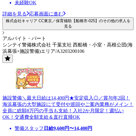
未経験OK
詳細を見る
応募画面に進む
株式会社キャリア CC東京／保育補助【船橋市-025】のその他の求人を
見る
アルバイト・パート
シンテイ警備株式会社 千葉支社 西船橋・小室・高根公団(海
浜幕張×施設警備)エリア/A3203200106
施設警備＼最大日給は14,400円★安定収入◎／賞与年2回！
海浜幕張の大型施設にて受付や巡回やご案内業務がメイン！
全員に総額8万円の手当も支給！入社2か月限定！週払い
OK！交通費全額支給＆直行直帰OK
警備スタッフ
日給
9,600
円〜
14,400
円