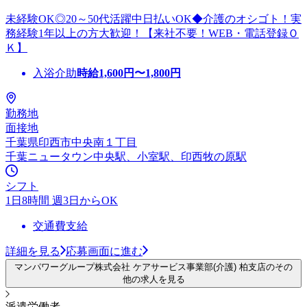
未経験OK◎20～50代活躍中日払いOK◆介護のオシゴト！実
務経験1年以上の方大歓迎！【来社不要！WEB・電話登録Ｏ
Ｋ】
入浴介助
時給
1,600
円〜
1,800
円
勤務地
面接地
千葉県印西市中央南１丁目
千葉ニュータウン中央駅、小室駅、印西牧の原駅
シフト
1日8時間 週3日からOK
交通費支給
詳細を見る
応募画面に進む
マンパワーグループ株式会社 ケアサービス事業部(介護) 柏支店のその
他の求人を見る
派遣労働者