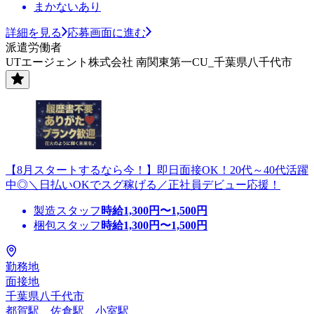
まかないあり
詳細を見る
応募画面に進む
派遣労働者
UTエージェント株式会社 南関東第一CU_千葉県八千代市
【8月スタートするなら今！】即日面接OK！20代～40代活躍
中◎＼日払いOKでスグ稼げる／正社員デビュー応援！
製造スタッフ
時給
1,300
円〜
1,500
円
梱包スタッフ
時給
1,300
円〜
1,500
円
勤務地
面接地
千葉県八千代市
都賀駅、佐倉駅、小室駅