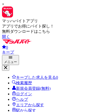
×
マッハバイトアプリ
アプリでお得にバイト探し！
無料ダウンロードはこちら
開く
0
キープ
メニュー
キープした求人を見る
0
検索履歴
新規会員登録(無料)
ログイン
ヘルプ
エリアから探す
駅から探す