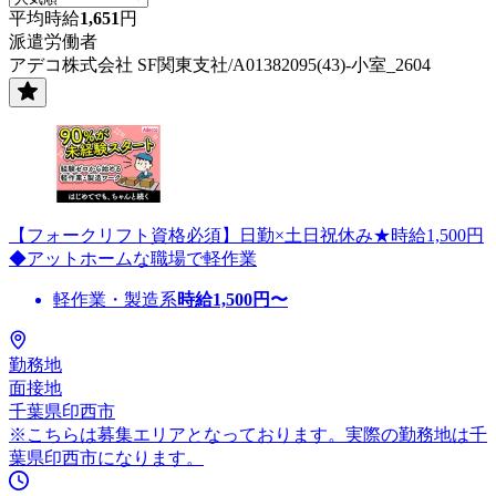
平均時給
1,651
円
派遣労働者
アデコ株式会社 SF関東支社/A01382095(43)-小室_2604
【フォークリフト資格必須】日勤×土日祝休み★時給1,500円
◆アットホームな職場で軽作業
軽作業・製造系
時給
1,500
円〜
勤務地
面接地
千葉県印西市
※こちらは募集エリアとなっております。実際の勤務地は千
葉県印西市になります。