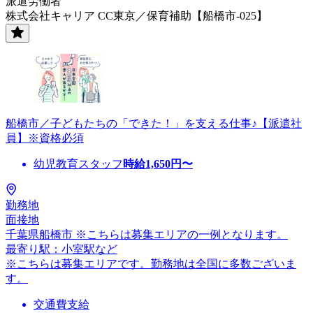
派遣労働者
株式会社キャリア CC東京／保育補助【船橋市-025】
船橋市／子どもたちの「できた！」を支える仕事♪【派遣社
員】※資格必須
幼児教育スタッフ
時給
1,650
円〜
勤務地
面接地
千葉県船橋市 ※こちらは募集エリアの一例となります。
最寄り駅：小室駅など
※こちらは募集エリアです。勤務地は全国に多数ございま
す。
交通費支給