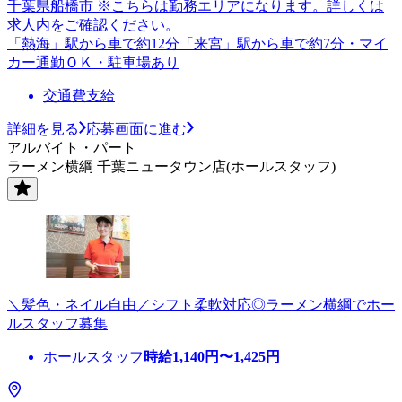
千葉県船橋市 ※こちらは勤務エリアになります。詳しくは
求人内をご確認ください。
「熱海」駅から車で約12分「来宮」駅から車で約7分・マイ
カー通勤ＯＫ・駐車場あり
交通費支給
詳細を見る
応募画面に進む
アルバイト・パート
ラーメン横綱 千葉ニュータウン店(ホールスタッフ)
＼髪色・ネイル自由／シフト柔軟対応◎ラーメン横綱でホー
ルスタッフ募集
ホールスタッフ
時給
1,140
円〜
1,425
円