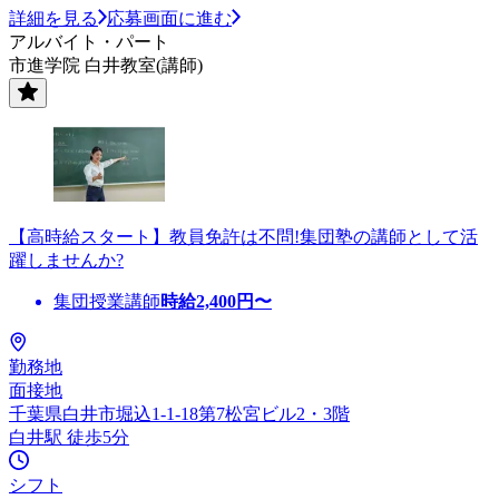
詳細を見る
応募画面に進む
アルバイト・パート
市進学院 白井教室(講師)
【高時給スタート】教員免許は不問!集団塾の講師として活
躍しませんか?
集団授業講師
時給
2,400
円〜
勤務地
面接地
千葉県白井市堀込1-1-18第7松宮ビル2・3階
白井駅 徒歩5分
シフト