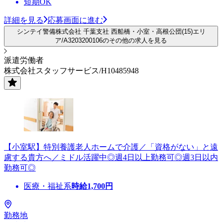
短期OK
詳細を見る
応募画面に進む
シンテイ警備株式会社 千葉支社 西船橋・小室・高根公団(15)エリ
ア/A3203200106のその他の求人を見る
派遣労働者
株式会社スタッフサービス/H10485948
【小室駅】特別養護老人ホームで介護／「資格がない」と遠
慮する貴方へ／ミドル活躍中◎週4日以上勤務可◎週3日以内
勤務可◎
医療・福祉系
時給
1,700
円
勤務地