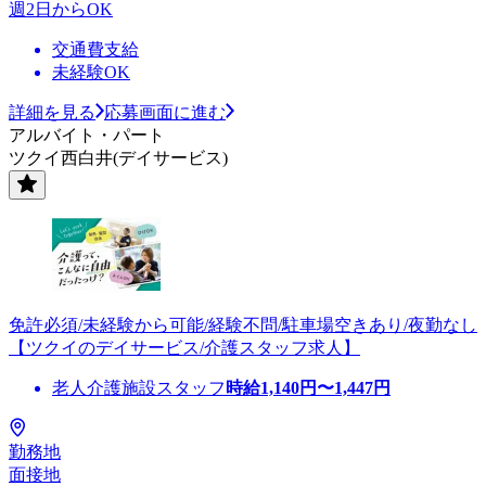
週2日からOK
交通費支給
未経験OK
詳細を見る
応募画面に進む
アルバイト・パート
ツクイ西白井(デイサービス)
免許必須/未経験から可能/経験不問/駐車場空きあり/夜勤なし
【ツクイのデイサービス/介護スタッフ求人】
老人介護施設スタッフ
時給
1,140
円〜
1,447
円
勤務地
面接地