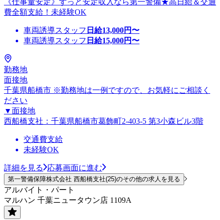
《仕事量安定》ずっと安定収入なら第一警備★高日給＆交通
費全額支給！未経験OK
車両誘導スタッフ
日給
13,000
円〜
車両誘導スタッフ
日給
15,000
円〜
勤務地
面接地
千葉県船橋市 ※勤務地は一例ですので、お気軽にご相談く
ださい
▼面接地
西船橋支社：千葉県船橋市葛飾町2-403-5 第3小森ビル3階
交通費支給
未経験OK
詳細を見る
応募画面に進む
第一警備保障株式会社 西船橋支社(25)のその他の求人を見る
アルバイト・パート
マルハン 千葉ニュータウン店 1109A