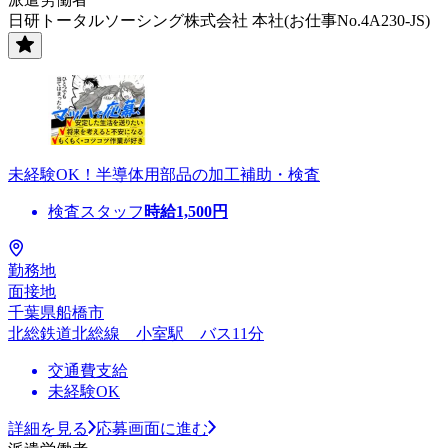
日研トータルソーシング株式会社 本社(お仕事No.4A230-JS)
未経験OK！半導体用部品の加工補助・検査
検査スタッフ
時給
1,500
円
勤務地
面接地
千葉県船橋市
北総鉄道北総線 小室駅 バス11分
交通費支給
未経験OK
詳細を見る
応募画面に進む