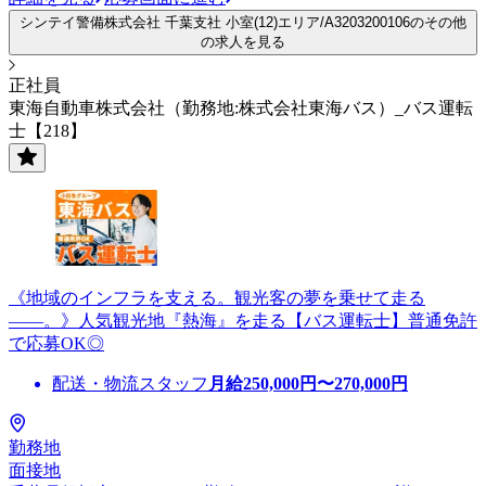
シンテイ警備株式会社 千葉支社 小室(12)エリア/A3203200106のその他
の求人を見る
正社員
東海自動車株式会社（勤務地:株式会社東海バス）_バス運転
士【218】
《地域のインフラを支える。観光客の夢を乗せて走る
――。》人気観光地『熱海』を走る【バス運転士】普通免許
で応募OK◎
配送・物流スタッフ
月給
250,000
円〜
270,000
円
勤務地
面接地