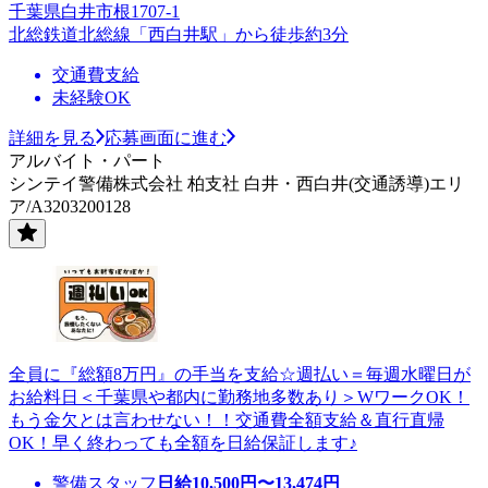
千葉県白井市根1707-1
北総鉄道北総線「西白井駅」から徒歩約3分
交通費支給
未経験OK
詳細を見る
応募画面に進む
アルバイト・パート
シンテイ警備株式会社 柏支社 白井・西白井(交通誘導)エリ
ア/A3203200128
全員に『総額8万円』の手当を支給☆週払い＝毎週水曜日が
お給料日＜千葉県や都内に勤務地多数あり＞WワークOK！
もう金欠とは言わせない！！交通費全額支給＆直行直帰
OK！早く終わっても全額を日給保証します♪
警備スタッフ
日給
10,500
円〜
13,474
円