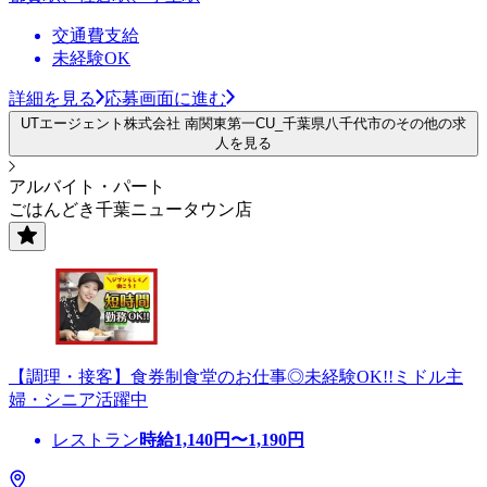
交通費支給
未経験OK
詳細を見る
応募画面に進む
UTエージェント株式会社 南関東第一CU_千葉県八千代市のその他の求
人を見る
アルバイト・パート
ごはんどき千葉ニュータウン店
【調理・接客】食券制食堂のお仕事◎未経験OK!!ミドル主
婦・シニア活躍中
レストラン
時給
1,140
円〜
1,190
円