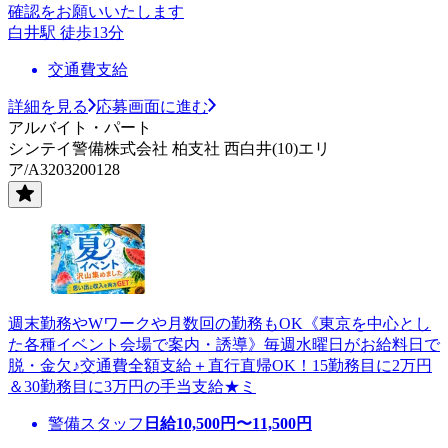
確認をお願いいたします
白井駅 徒歩13分
交通費支給
詳細を見る
応募画面に進む
アルバイト・パート
シンテイ警備株式会社 柏支社 西白井(10)エリ
ア/A3203200128
週末勤務やWワークや月数回の勤務もOK《東京を中心とし
た各種イベント会場で案内・誘導》毎週水曜日がお給料日で
脱・金欠♪交通費全額支給＋直行直帰OK！15勤務目に2万円
＆30勤務目に3万円の手当支給★ミ
警備スタッフ
日給
10,500
円〜
11,500
円