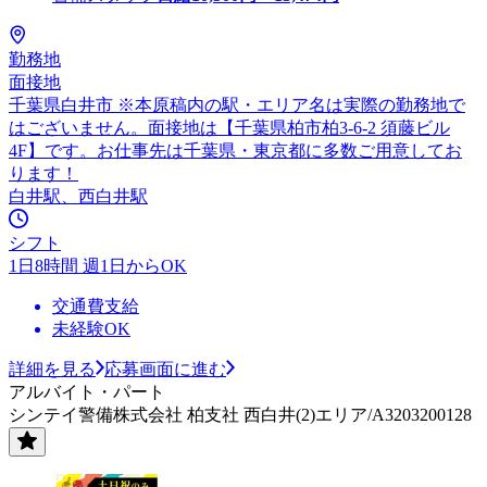
勤務地
面接地
千葉県白井市 ※本原稿内の駅・エリア名は実際の勤務地で
はございません。面接地は【千葉県柏市柏3-6-2 須藤ビル
4F】です。お仕事先は千葉県・東京都に多数ご用意してお
ります！
白井駅、西白井駅
シフト
1日8時間 週1日からOK
交通費支給
未経験OK
詳細を見る
応募画面に進む
アルバイト・パート
シンテイ警備株式会社 柏支社 西白井(2)エリア/A3203200128