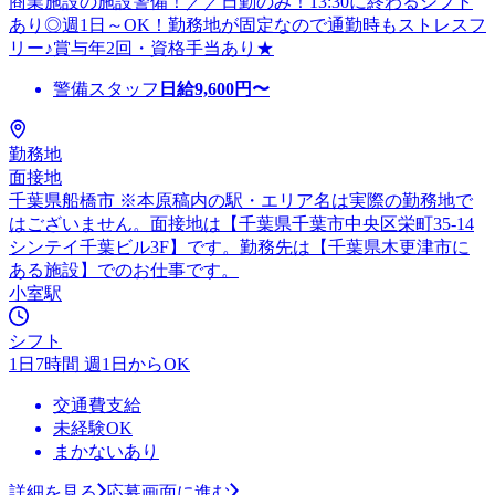
商業施設の施設警備！／／日勤のみ！13:30に終わるシフト
あり◎週1日～OK！勤務地が固定なので通勤時もストレスフ
リー♪賞与年2回・資格手当あり★
警備スタッフ
日給
9,600
円〜
勤務地
面接地
千葉県船橋市 ※本原稿内の駅・エリア名は実際の勤務地で
はございません。面接地は【千葉県千葉市中央区栄町35-14
シンテイ千葉ビル3F】です。勤務先は【千葉県木更津市に
ある施設】でのお仕事です。
小室駅
シフト
1日7時間 週1日からOK
交通費支給
未経験OK
まかないあり
詳細を見る
応募画面に進む