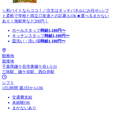
＼初バイトならココ！／注文はタッチパネルにお任せ♪シフ
ト柔軟で学校と両立◎友達との応募もOK★選べるまかない
あり！海鮮丼など200円！
ホールスタッフ
時給
1,180
円〜
キッチンスタッフ
時給
1,180
円〜
皿洗い・洗い場
時給
1,180
円〜
勤務地
面接地
千葉県鎌ケ谷市東鎌ケ谷1-3-31
三咲駅、鎌ケ谷駅、西白井駅
シフト
1日2時間 週2日からOK
交通費支給
未経験OK
まかないあり