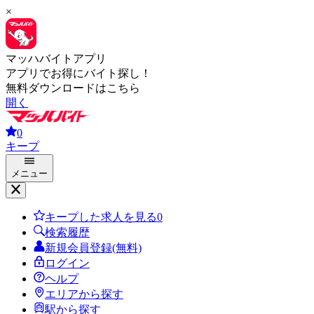
×
マッハバイトアプリ
アプリでお得にバイト探し！
無料ダウンロードはこちら
開く
0
キープ
メニュー
キープした求人を見る
0
検索履歴
新規会員登録(無料)
ログイン
ヘルプ
エリアから探す
駅から探す