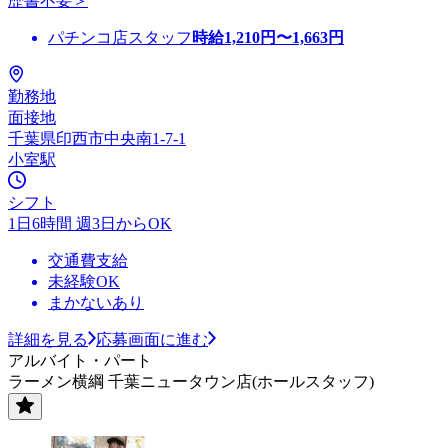
歴書不要＞
パチンコ店スタッフ
時給
1,210
円〜
1,663
円
勤務地
面接地
千葉県印西市中央南1-7-1
小室駅
シフト
1日6時間 週3日からOK
交通費支給
未経験OK
まかないあり
詳細を見る
応募画面に進む
アルバイト・パート
ラーメン横綱 千葉ニュータウン店(ホールスタッフ)