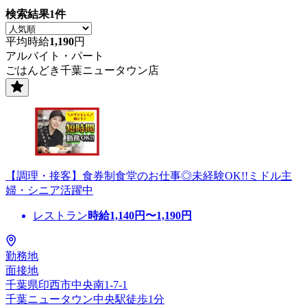
検索結果
1
件
平均時給
1,190
円
アルバイト・パート
ごはんどき千葉ニュータウン店
【調理・接客】食券制食堂のお仕事◎未経験OK!!ミドル主
婦・シニア活躍中
レストラン
時給
1,140
円〜
1,190
円
勤務地
面接地
千葉県印西市中央南1-7-1
千葉ニュータウン中央駅徒歩1分