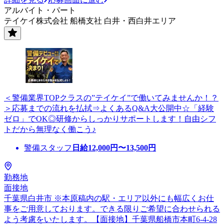
アルバイト・パート
テイケイ株式会社 船橋支社 白井・西白井エリア
＜警備業界TOPクラスの”テイケイ”で働いてみませんか！？
＞応募までの流れを払拭⇒よくあるQ&A大公開中☆「経験
ゼロ」でOK◎研修からしっかりサポートします！自由シフ
トだから無理なく働こう♪
警備スタッフ
日給
12,000
円〜
13,500
円
勤務地
面接地
千葉県白井市 ※本原稿内の駅・エリア以外にも幅広くお仕
事をご用意しております。できる限りご希望に合わせられる
よう考慮をいたします。【面接地】千葉県船橋市本町6-4-28