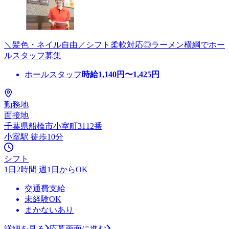
＼髪色・ネイル自由／シフト柔軟対応◎ラーメン横綱でホー
ルスタッフ募集
ホールスタッフ
時給
1,140
円〜
1,425
円
勤務地
面接地
千葉県船橋市小室町3112番
小室駅 徒歩10分
シフト
1日2時間 週1日からOK
交通費支給
未経験OK
まかないあり
詳細を見る
応募画面に進む