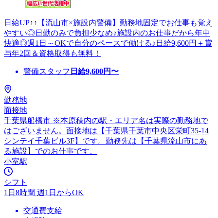
日給UP↑↑【流山市×施設内警備】勤務地固定でお仕事も覚え
やすい◎日勤のみで負担少なめ♪施設内のお仕事だから年中
快適◎週1日～OKで自分のペースで働ける♪日給9,600円＋賞
与年2回＆資格取得も無料！
警備スタッフ
日給
9,600
円〜
勤務地
面接地
千葉県船橋市 ※本原稿内の駅・エリア名は実際の勤務地で
はございません。面接地は【千葉県千葉市中央区栄町35-14
シンテイ千葉ビル3F】です。勤務先は【千葉県流山市にあ
る施設】でのお仕事です。
小室駅
シフト
1日8時間 週1日からOK
交通費支給