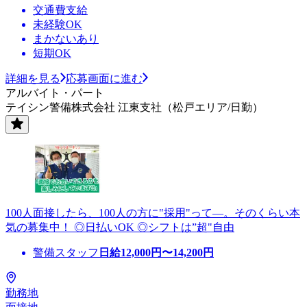
交通費支給
未経験OK
まかないあり
短期OK
詳細を見る
応募画面に進む
アルバイト・パート
テイシン警備株式会社 江東支社（松戸エリア/日勤）
100人面接したら、100人の方に"採用"って―。そのくらい本
気の募集中！ ◎日払いOK ◎シフトは”超"自由
警備スタッフ
日給
12,000
円〜
14,200
円
勤務地