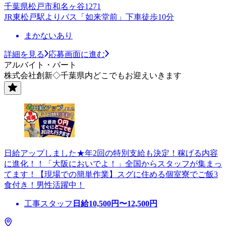
千葉県松戸市和名ヶ谷1271
JR東松戸駅よりバス「如来堂前」下車徒歩10分
まかないあり
詳細を見る
応募画面に進む
アルバイト・パート
株式会社創新◇千葉県内どこでもお迎えいきます
日給アップしました★年2回の特別支給も決定！稼げる内容
に進化！！「大阪においでよ！」全国からスタッフが集まっ
てます！【現場での簡単作業】スグに住める個室寮でご飯3
食付き！男性活躍中！
工事スタッフ
日給
10,500
円〜
12,500
円