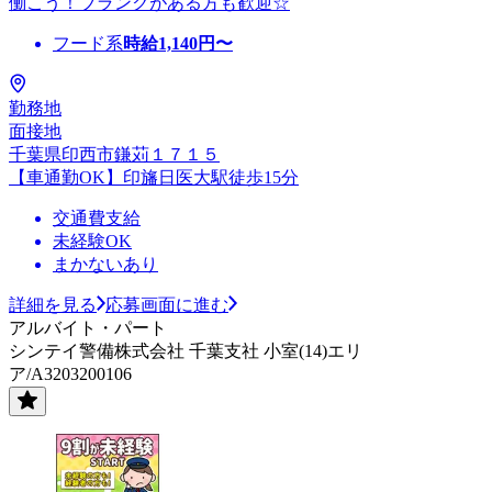
働こう！ブランクがある方も歓迎☆
フード系
時給
1,140
円〜
勤務地
面接地
千葉県印西市鎌苅１７１５
【車通勤OK】印旛日医大駅徒歩15分
交通費支給
未経験OK
まかないあり
詳細を見る
応募画面に進む
アルバイト・パート
シンテイ警備株式会社 千葉支社 小室(14)エリ
ア/A3203200106