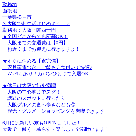
勤務地
面接地
千葉県松戸市
＼大阪で新生活はじめよう！／
勤務地：大阪・関西一円
★全国どこからでも応募OK！
大阪までの交通費は【0円】
お近くまでお迎えに行きますよ！
★すぐに住める【寮完備】
家具家電つき・ご飯も３食付いて快適♪
Wi-Fiもあり！カバンひとつで入居OK！
★休日は大阪の街を満喫
大阪の中心地までスグ！
話題のスポットに行ったり
大阪グルメの食べ歩きなども◎
観光・グルメ・ショッピングを満喫できます。
6月には新しい寮もOPENしました！
大阪で「働く・暮らす・楽しむ」全部叶います！