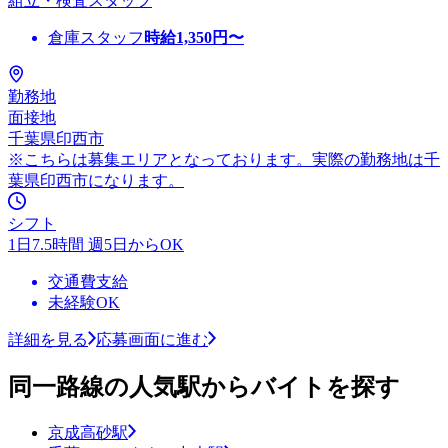
組立・検査スタッフ
倉庫スタッフ
時給
1,350
円〜
勤務地
面接地
千葉県印西市
※こちらは募集エリアとなっております。実際の勤務地は千
葉県印西市になります。
シフト
1日7.5時間 週5日からOK
交通費支給
未経験OK
詳細を見る
応募画面に進む
同一路線の人気駅からバイトを探す
京成高砂駅