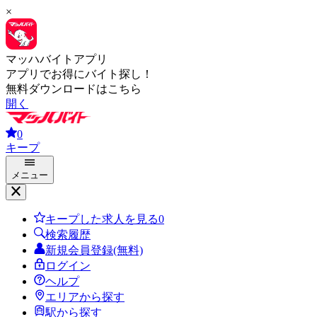
×
マッハバイトアプリ
アプリでお得にバイト探し！
無料ダウンロードはこちら
開く
0
キープ
メニュー
キープした求人を見る
0
検索履歴
新規会員登録(無料)
ログイン
ヘルプ
エリアから探す
駅から探す