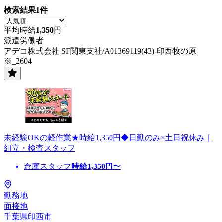
検索結果
1
件
平均時給
1,350
円
派遣労働者
アデコ株式会社 SF関東支社/A01369119(43)-印西牧の原
※_2604
未経験OKの軽作業★時給1,350円◆日勤のみ×土日祝休み｜
組立・検査スタッフ
倉庫スタッフ
時給
1,350
円〜
勤務地
面接地
千葉県印西市