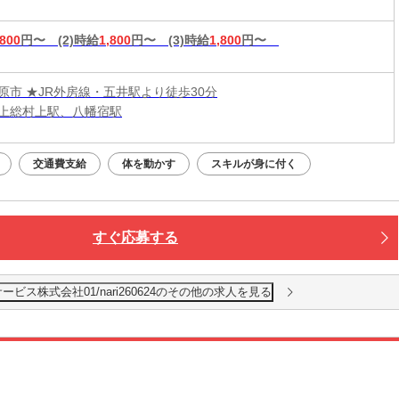
,800
円〜
(2)時給
1,800
円〜
(3)時給
1,800
円〜
原市 ★JR外房線・五井駅より徒歩30分
上総村上駅、八幡宿駅
交通費支給
体を動かす
スキルが身に付く
すぐ応募する
ス株式会社01/nari260624のその他の求人を見る