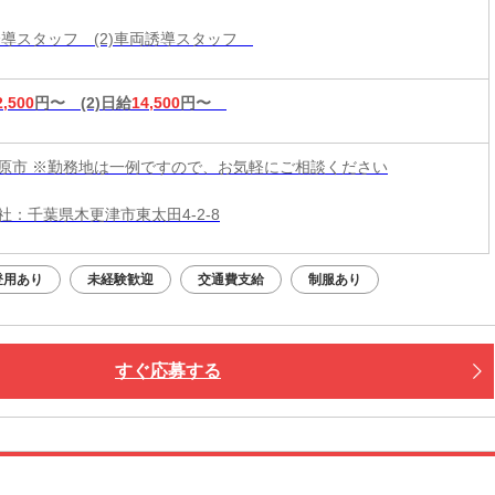
両誘導スタッフ (2)車両誘導スタッフ
2,500
円〜
(2)日給
14,500
円〜
原市 ※勤務地は一例ですので、お気軽にご相談ください
社：千葉県木更津市東太田4-2-8
登用あり
未経験歓迎
交通費支給
制服あり
すぐ応募する