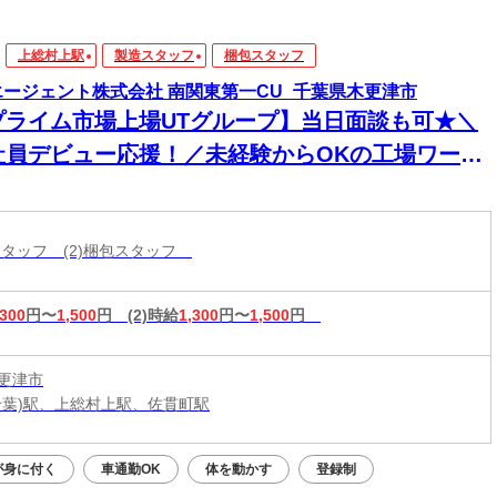
上総村上駅
製造スタッフ
梱包スタッフ
エージェント株式会社 南関東第一CU_千葉県木更津市
プライム市場上場UTグループ】当日面談も可★＼
社員デビュー応援！／未経験からOKの工場ワー
！電話・WEBにてスピード選考！日払いOK
造スタッフ (2)梱包スタッフ
,300
円〜
1,500
円
(2)時給
1,300
円〜
1,500
円
更津市
千葉)駅、上総村上駅、佐貫町駅
が身に付く
車通勤OK
体を動かす
登録制