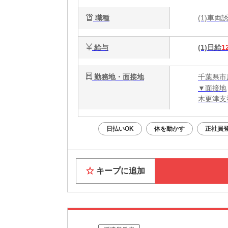
職種
(1)車
給与
(1)日給
1
勤務地・面接地
千葉県市
▼面接地
木更津支
日払いOK
体を動かす
正社員
キープに追加