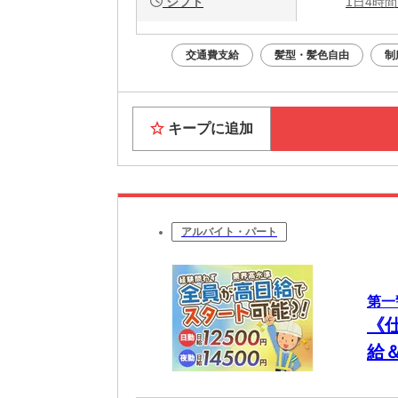
シフト
1日4時間
交通費支給
髪型・髪色自由
制
キープに追加
アルバイト・パート
第一
《
給