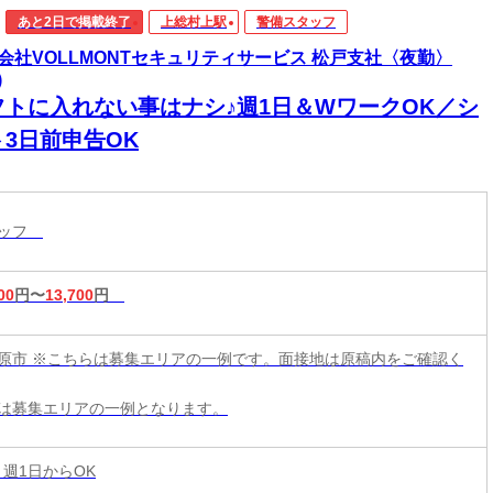
あと2日で掲載終了
上総村上駅
警備スタッフ
会社VOLLMONTセキュリティサービス 松戸支社〈夜勤〉
)
フトに入れない事はナシ♪週1日＆WワークOK／シ
ト3日前申告OK
タッフ
00
円〜
13,700
円
原市 ※こちらは募集エリアの一例です。面接地は原稿内をご確認く
は募集エリアの一例となります。
 週1日からOK