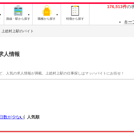
176,513件
の
す
路線・駅から探す
職種から探す
特徴から探す
キー
上総村上駅のバイト
求人情報
ど、人気の求人情報が満載。上総村上駅の仕事探しはマッハバイトにお任せ！
日数が少ない
人気順