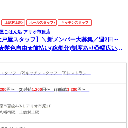
上総村上駅
ホールスタッフ
キッチンスタッフ
屋ごはん処 アリオ市原店
大戸屋スタッフ】＼新メンバー大募集／週2日～
K★髪色自由★前払い(稼働分)制度あり◎幅広い年
活躍中！
ールスタッフ (2)キッチンスタッフ (3)レストラン
,200
円〜
(2)時給
1,200
円〜
(3)時給
1,200
円〜
市更級4-3-1 アリオ市原1Ｆ
八幡宿駅、上総村上駅