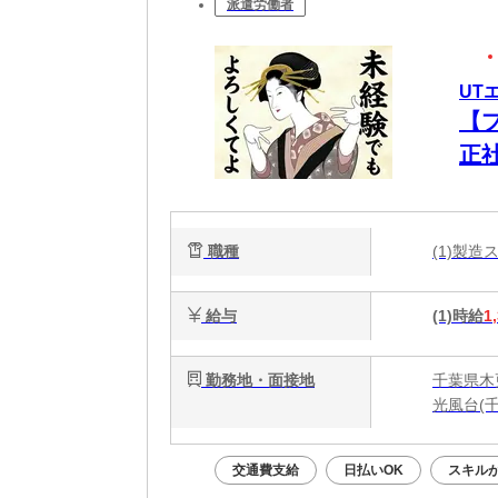
派遣労働者
UT
【
正
ク
職種
(1)製
給与
(1)時給
1
勤務地・面接地
千葉県木
光風台(
交通費支給
日払いOK
スキル