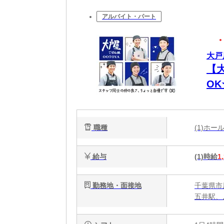
アルバイト・パート
大戸
【
O
代
職種
(1)ホ
給与
(1)時給
1
勤務地・面接地
千葉県市原
五井駅、