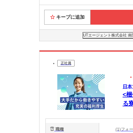
キープに追加
UTエージェント株式会社 
正社員
日本
<梱
る
職種
(1)フ