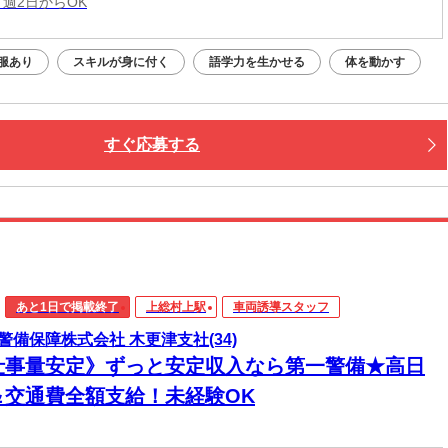
 週2日からOK
服あり
スキルが身に付く
語学力を生かせる
体を動かす
すぐ応募する
あと1日で掲載終了
上総村上駅
車両誘導スタッフ
警備保障株式会社 木更津支社(34)
仕事量安定》ずっと安定収入なら第一警備★高日
＆交通費全額支給！未経験OK