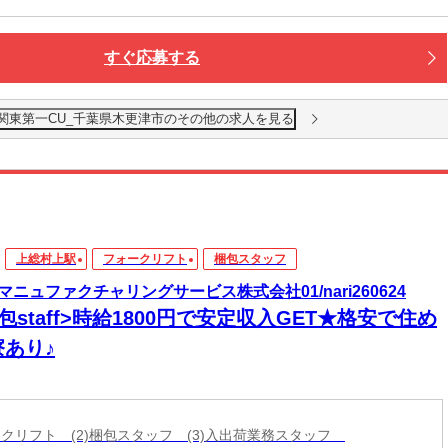
すぐ応募する
南関東第一CU_千葉県木更津市のその他の求人を見る
上総村上駅
フォークリフト
梱包スタッフ
マニュファクチャリングサービス株式会社01/nari260624
包staff>時給1800円で安定収入GET★格安で住め
寮あり♪
ォークリフト (2)梱包スタッフ (3)入出荷業務スタッフ