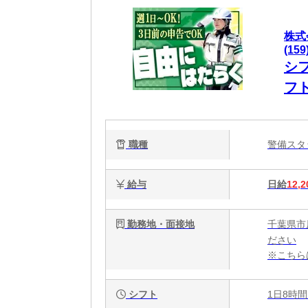
株式
(159
シ
フ
職種
警備ス
給与
日給
12,2
勤務地・面接地
千葉県市
ださい
※こちら
シフト
1日8時間