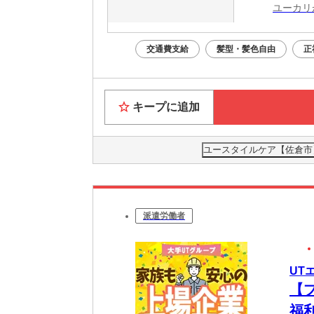
ユーカリ
交通費支給
髪型・髪色自由
正
キープに追加
ユースタイルケア【佐倉市】
派遣労働者
UT
【
福