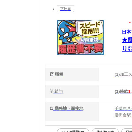
正社員
日本
★
り
職種
(1)加
給与
(1)時給
1
勤務地・面接地
千葉県八
勝田台駅