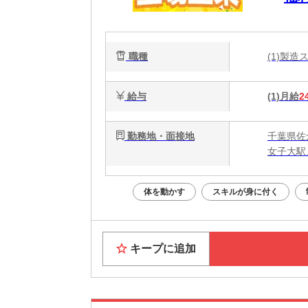
も
職種
(1)製
給与
(1)月給
2
勤務地・面接地
千葉県佐
女子大駅
体を動かす
スキルが身に付く
キープに追加