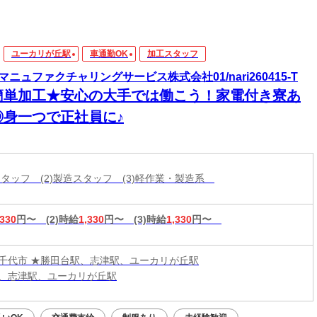
ユーカリが丘駅
車通勤OK
加工スタッフ
マニュファクチャリングサービス株式会社01/nari260415-T
簡単加工★安心の大手では働こう！家電付き寮あ
◎身一つで正社員に♪
工スタッフ (2)製造スタッフ (3)軽作業・製造系
,330
円〜
(2)時給
1,330
円〜
(3)時給
1,330
円〜
千代市 ★勝田台駅、志津駅、ユーカリが丘駅
、志津駅、ユーカリが丘駅