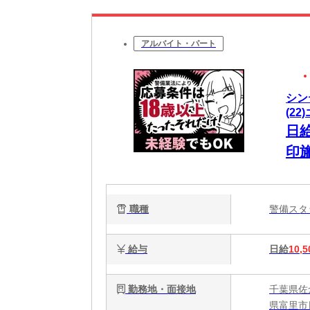
アルバイト・パート
シン
(22
日
印
毎
な
職種
警備ス
給与
日給
10,5
勤務地・面接地
千葉県佐
県富里市