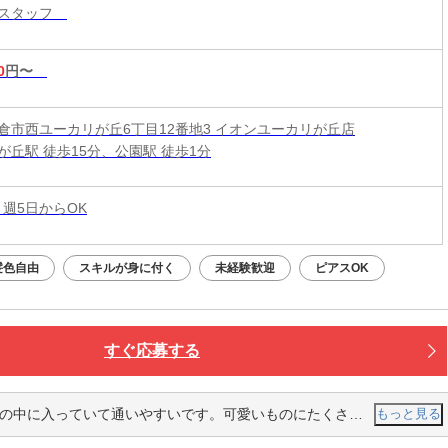
売スタッフ
0
円〜
倉市西ユーカリが丘6丁目12番地3 イオンユーカリが丘店
が丘駅 徒歩15分、公園駅 徒歩1分
 週5日からOK
髪色自由
スキルが身に付く
未経験歓迎
ピアスOK
すぐ応募する
いやすいです。可愛いものにたくさん囲まれていて明るく雰囲気はとても良かったです。
もっと見る