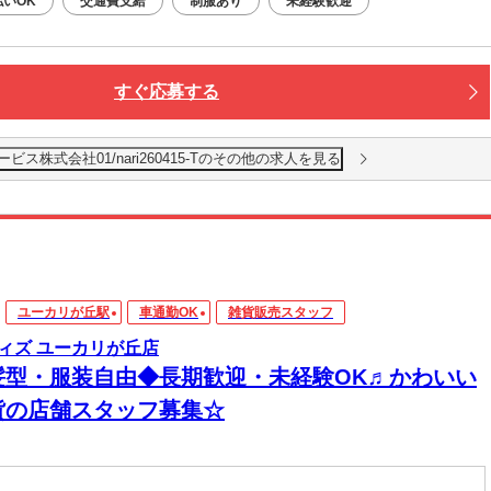
払いOK
交通費支給
制服あり
未経験歓迎
すぐ応募する
株式会社01/nari260415-Tのその他の求人を見る
ユーカリが丘駅
車通勤OK
雑貨販売スタッフ
ィズ ユーカリが丘店
髪型・服装自由◆長期歓迎・未経験OK♬かわいい
貨の店舗スタッフ募集☆