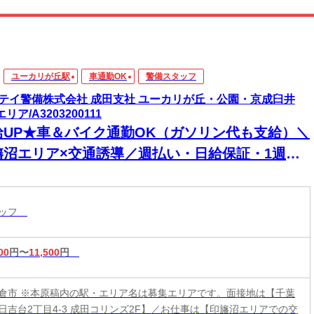
ユーカリが丘駅
車通勤OK
警備スタッフ
テイ警備株式会社 成田支社 ユーカリが丘・公園・京成臼井
)エリア/A3203200111
給UP★車＆バイク通勤OK（ガソリン代も支給）＼
旛沼エリア×交通誘導／週払い・日給保証・1週間
のシフト提出・直行直帰OKなど…待遇・福利厚生
ど多数ご用意中◎未経験スタート9割以上！
タッフ
00
円〜
11,500
円
倉市 ※本原稿内の駅・エリア名は募集エリアです。面接地は【千葉
日吉台2丁目4-3 成田コリンズ2F】／お仕事は【印旛沼エリアでの交