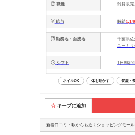
職種
雑貨販
給与
時給
1,14
勤務地・面接地
千葉県佐
ユーカリ
シフト
1日8時間
ネイルOK
体を動かす
髪型・
キープに追加
新着口コミ：
駅からも近くショッピングモールの中に入っていて通