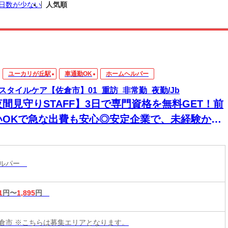
日数が少ない
人気順
ユーカリが丘駅
車通勤OK
ホームヘルパー
スタイルケア【佐倉市】01_重訪_非常勤_夜勤/Jb
夜間見守りSTAFF】3日で専門資格を無料GET！前
いOKで急な出費も安心◎安定企業で、未経験から
来役立つスキルと高収入をその手に！
ヘルパー
1
円〜
1,895
円
倉市 ※こちらは募集エリアとなります。