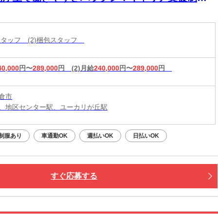
バッチリ◎
造スタッフ (2)梱包スタッフ
40,000
円〜
289,000
円
(2)月給
240,000
円〜
289,000
円
倉市
、地区センター駅、ユーカリが丘駅
制服あり
車通勤OK
週払いOK
日払いOK
すぐ応募する