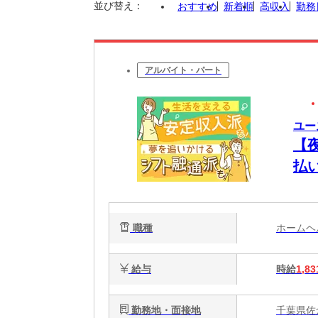
並び替え：
おすすめ
新着順
高収入
勤務
アルバイト・パート
ユー
【
払
将
職種
ホーム
給与
時給
1,83
勤務地・面接地
千葉県佐