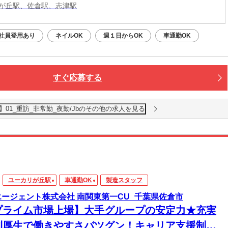
が丘駅、佐倉駅、志津駅
社員登用あり
ネイルOK
週１日からOK
車通勤OK
すぐ応募する
01_重訪_非常勤_夜勤/Jbのその他の求人を見る
ユーカリが丘駅
車通勤OK
製造スタッフ
エージェント株式会社 南関東第一CU_千葉県佐倉市
プライム市場上場】大手グループの安定力★充実
利厚生で働きやすさバツグン！キャリア支援制度