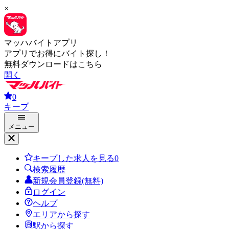
×
マッハバイトアプリ
アプリでお得にバイト探し！
無料ダウンロードはこちら
開く
0
キープ
メニュー
キープした求人を見る
0
検索履歴
新規会員登録(無料)
ログイン
ヘルプ
エリアから探す
駅から探す