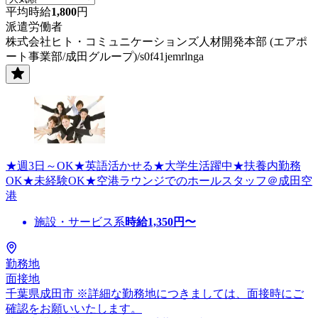
平均時給
1,800
円
派遣労働者
株式会社ヒト・コミュニケーションズ人材開発本部 (エアポ
ート事業部/成田グループ)/s0f41jemrlnga
★週3日～OK★英語活かせる★大学生活躍中★扶養内勤務
OK★未経験OK★空港ラウンジでのホールスタッフ＠成田空
港
施設・サービス系
時給
1,350
円〜
勤務地
面接地
千葉県成田市 ※詳細な勤務地につきましては、面接時にご
確認をお願いいたします。