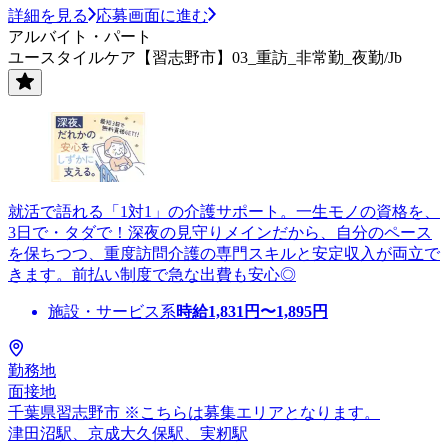
詳細を見る
応募画面に進む
アルバイト・パート
ユースタイルケア【習志野市】03_重訪_非常勤_夜勤/Jb
就活で語れる「1対1」の介護サポート。一生モノの資格を、
3日で・タダで！深夜の見守りメインだから、自分のペース
を保ちつつ、重度訪問介護の専門スキルと安定収入が両立で
きます。前払い制度で急な出費も安心◎
施設・サービス系
時給
1,831
円〜
1,895
円
勤務地
面接地
千葉県習志野市 ※こちらは募集エリアとなります。
津田沼駅、京成大久保駅、実籾駅