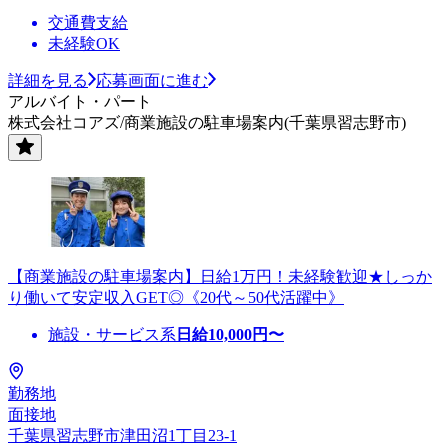
交通費支給
未経験OK
詳細を見る
応募画面に進む
アルバイト・パート
株式会社コアズ/商業施設の駐車場案内(千葉県習志野市)
【商業施設の駐車場案内】日給1万円！未経験歓迎★しっか
り働いて安定収入GET◎《20代～50代活躍中》
施設・サービス系
日給
10,000
円〜
勤務地
面接地
千葉県習志野市津田沼1丁目23-1