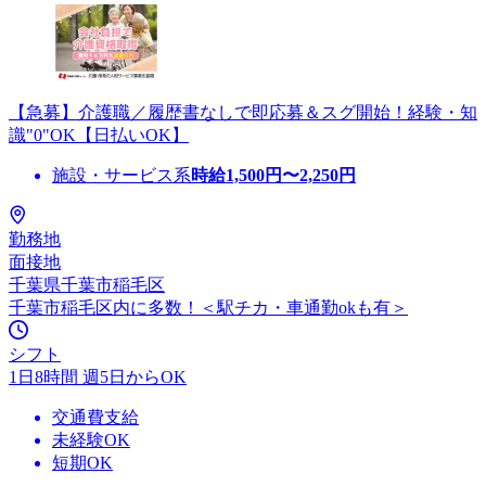
【急募】介護職／履歴書なしで即応募＆スグ開始！経験・知
識"0"OK【日払いOK】
施設・サービス系
時給
1,500
円〜
2,250
円
勤務地
面接地
千葉県千葉市稲毛区
千葉市稲毛区内に多数！＜駅チカ・車通勤okも有＞
シフト
1日8時間 週5日からOK
交通費支給
未経験OK
短期OK