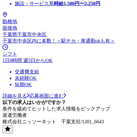
施設・サービス系
時給
1,500
円〜
2,250
円
勤務地
面接地
千葉県千葉市中央区
千葉市中央区内に多数！＜駅チカ・車通勤okも有＞
シフト
1日8時間 週5日からOK
交通費支給
未経験OK
短期OK
詳細を見る
応募画面に進む
以下の求人はいかがですか？
条件を緩めてヒットした求人情報をピックアップ
派遣労働者
株式会社ニッソーネット 千葉支社/1201_6643