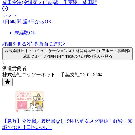
成田空港(空港第２ビル)駅、千葉駅、成田駅
シフト
1日6時間 週3日からOK
未経験OK
詳細を見る
応募画面に進む
株式会社ヒト・コミュニケーションズ人材開発本部 (エアポート事業部/
成田グループ)/s0f41jemrlngaのその他の求人を見る
派遣労働者
株式会社ニッソーネット 千葉支社/1201_6564
【急募】介護職／履歴書なしで即応募＆スグ開始！経験・知
識"0"OK【日払いOK】