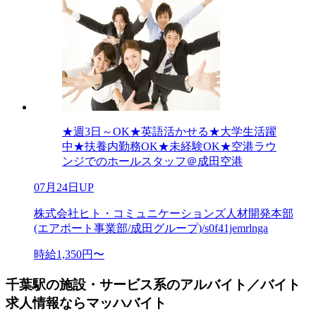
★週3日～OK★英語活かせる★大学生活躍
中★扶養内勤務OK★未経験OK★空港ラウ
ンジでのホールスタッフ＠成田空港
07月24日UP
株式会社ヒト・コミュニケーションズ人材開発本部
(エアポート事業部/成田グループ)/s0f41jemrlnga
時給1,350円〜
千葉駅の施設・サービス系のアルバイト／バイト
求人情報ならマッハバイト