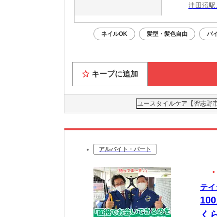
津田沼駅
ネイルOK
髪型・髪色自由
バ
キープに追加
ユースタイルケア【習志野市】
アルバイト・パート
テイ
10
く