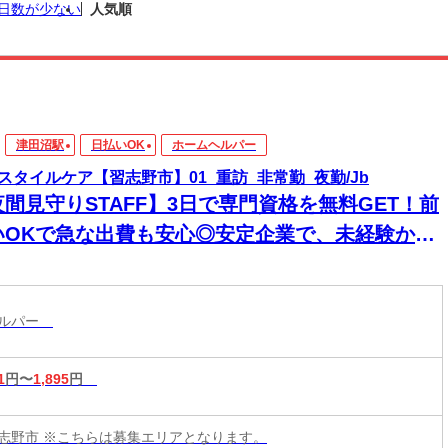
日数が少ない
人気順
津田沼駅
日払いOK
ホームヘルパー
スタイルケア【習志野市】01_重訪_非常勤_夜勤/Jb
夜間見守りSTAFF】3日で専門資格を無料GET！前
いOKで急な出費も安心◎安定企業で、未経験から
来役立つスキルと高収入をその手に！
ヘルパー
1
円〜
1,895
円
志野市 ※こちらは募集エリアとなります。