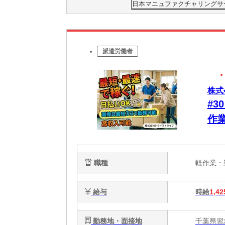
日本マニュファクチャリングサービス
派遣労働者
株式
#
作
初
職種
軽作業
給与
時給
1,42
勤務地・面接地
千葉県習