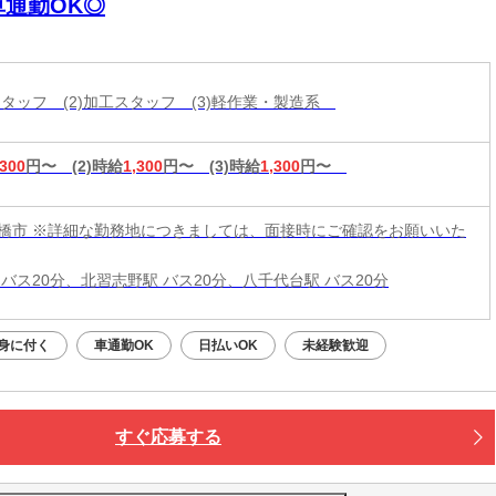
車通勤OK◎
造スタッフ (2)加工スタッフ (3)軽作業・製造系
,300
円〜
(2)時給
1,300
円〜
(3)時給
1,300
円〜
橋市 ※詳細な勤務地につきましては、面接時にご確認をお願いいた
 バス20分、北習志野駅 バス20分、八千代台駅 バス20分
身に付く
車通勤OK
日払いOK
未経験歓迎
すぐ応募する