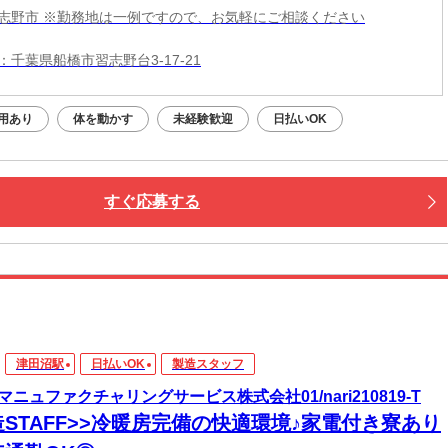
志野市 ※勤務地は一例ですので、お気軽にご相談ください
：千葉県船橋市習志野台3-17-21
用あり
体を動かす
未経験歓迎
日払いOK
すぐ応募する
津田沼駅
日払いOK
製造スタッフ
マニュファクチャリングサービス株式会社01/nari210819-T
造STAFF>>冷暖房完備の快適環境♪家電付き寮あり