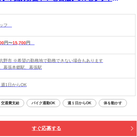
超"自由
タッフ
00
円〜
15,700
円
志野市 ※希望の勤務地で勤務できない場合もあります
、幕張本郷駅、幕張駅
 週1日からOK
交通費支給
バイク通勤OK
週１日からOK
体を動かす
すぐ応募する