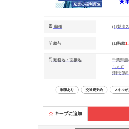
★
職種
(1)製
給与
(1)時給
1
勤務地・面接地
千葉県船
します
津田沼駅
制服あり
交通費支給
スキルが
キープに追加