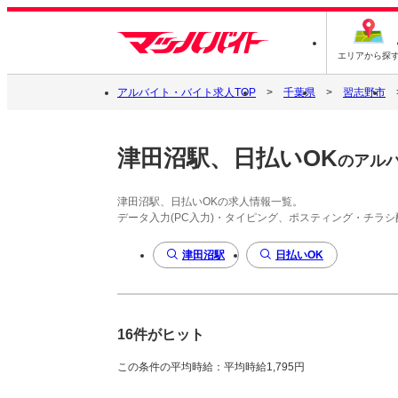
エリアから探
アルバイト・バイト求人TOP
千葉県
習志野市
津田沼駅、日払いOK
のアル
津田沼駅、日払いOKの求人情報一覧。
データ入力(PC入力)・タイピング、ポスティング・チラ
津田沼駅
日払いOK
16件がヒット
この条件の平均時給：平均時給1,795円