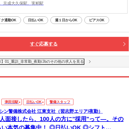
、京成大久保駅、実籾駅
イク通勤OK
日払いOK
週１日からOK
ピアスOK
すぐ応募する
01_重訪_非常勤_夜勤/Jbのその他の求人を見る
津田沼駅
日払いOK
警備スタッフ
シン警備株式会社 江東支社（習志野エリア/夜勤）
0人面接したら、100人の方に"採用"って―。その
らい本気の募集中！ ◎日払いOK ◎シフト