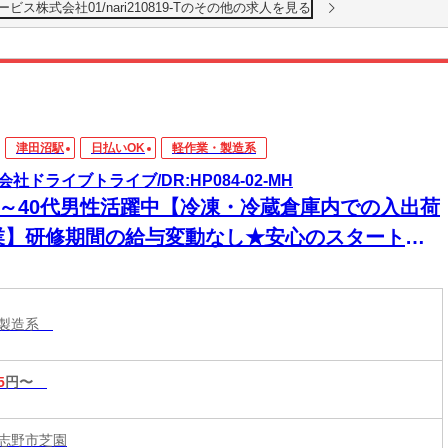
株式会社01/nari210819-Tのその他の求人を見る
津田沼駅
日払いOK
軽作業・製造系
会社ドライブトライブ/DR:HP084-02-MH
30～40代男性活躍中【冷凍・冷蔵倉庫内での入出荷
業】研修期間の給与変動なし★安心のスタート！
めての方も収入面で不安なく始められます！
・製造系
5
円〜
志野市芝園