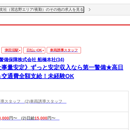
東支社（習志野エリア/夜勤）のその他の求人を見る
津田沼駅
日払いOK
車両誘導スタッフ
警備保障株式会社 船橋本社(34)
仕事量安定》ずっと安定収入なら第一警備★高日
＆交通費全額支給！未経験OK
両誘導スタッフ (2)車両誘導スタッフ
3,000
円〜
(2)日給
15,000
円〜