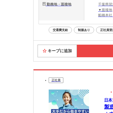
勤務地・面接地
千葉県習
▼面接地
船橋本社
交通費支給
制服あり
正社員登
キープに追加
正社員
日本
製