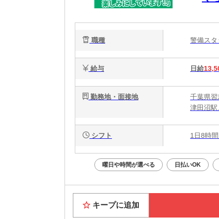
は”
職種
警備ス
給与
日給
13,5
勤務地・面接地
千葉県習
津田沼駅
シフト
1日8時間
曜日や時間が選べる
日払いOK
キープに追加