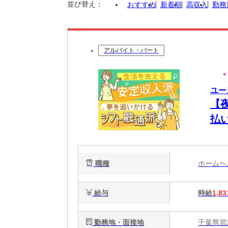
並び替え：
おすすめ
新着順
高収入
勤務
アルバイト・パート
ユー
【
払
将
職種
ホーム
給与
時給
1,83
勤務地・面接地
千葉県習