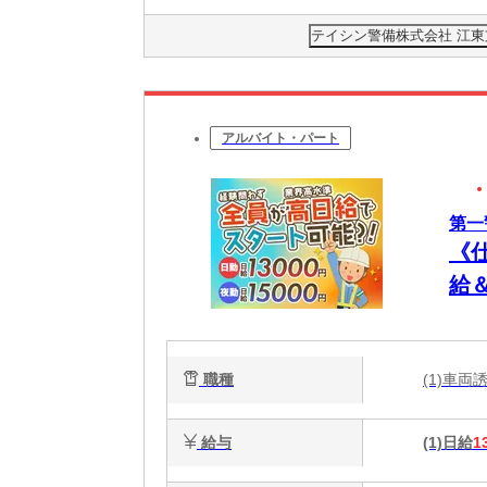
テイシン警備株式会社 江
アルバイト・パート
第一
《
給
職種
(1)車
給与
(1)日給
1