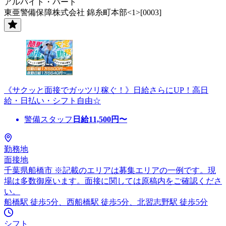
アルバイト・パート
東亜警備保障株式会社 錦糸町本部<1>[0003]
《サクッと面接でガッツリ稼ぐ！》日給さらにUP！高日
給・日払い・シフト自由☆
警備スタッフ
日給
11,500
円〜
勤務地
面接地
千葉県船橋市 ※記載のエリアは募集エリアの一例です。現
場は多数御座います。面接に関しては原稿内をご確認くださ
い。
船橋駅 徒歩5分、西船橋駅 徒歩5分、北習志野駅 徒歩5分
シフト