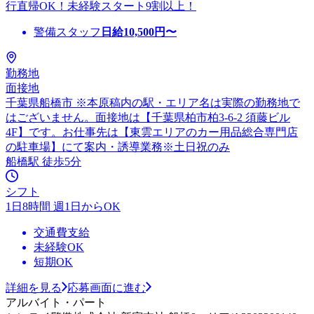
行直帰OK！未経験スタート9割以上！
警備スタッフ
日給
10,500
円〜
勤務地
面接地
千葉県船橋市 ※本原稿内の駅・エリア名は実際の勤務地で
はございません。面接地は【千葉県柏市柏3-6-2 須藤ビル
4F】です。お仕事先は【東雲エリアのカー用品総合専門店
の駐車場】にて案内・誘導業務※土日祝のみ
船橋駅 徒歩5分
シフト
1日8時間 週1日からOK
交通費支給
未経験OK
短期OK
詳細を見る
応募画面に進む
アルバイト・パート