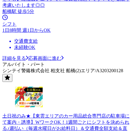
考慮いたします◎◎
船橋駅 徒歩5分
シフト
1日8時間 週1日からOK
交通費支給
未経験OK
詳細を見る
応募画面に進む
アルバイト・パート
シンテイ警備株式会社 柏支社 船橋(2)エリア/A3203200128
土日祝のみ★【東雲エリアのカー用品総合専門店の駐車場に
て案内・誘導】WワークOK！1週間ごとにシフトを決められ
る♪週払い（毎週水曜日がお給料日）＆交通費全額支給＆直