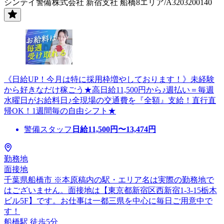
シンテイ警備株式会社 新宿支社 船橋8エリア/A3203200140
《日給UP！今月は特に採用枠増やしております！》未経験
から好きなだけ稼ごう★高日給11,500円から♪週払い＝毎週
水曜日がお給料日♪全現場の交通費を『全額』支給！直行直
帰OK！1週間毎の自由シフト★
警備スタッフ
日給
11,500
円〜
13,474
円
勤務地
面接地
千葉県船橋市 ※本原稿内の駅・エリア名は実際の勤務地で
はございません。面接地は【東京都新宿区西新宿1-3-15栃木
ビル5F】です。お仕事は一都三県を中心に毎日ご用意中で
す！
船橋駅 徒歩5分