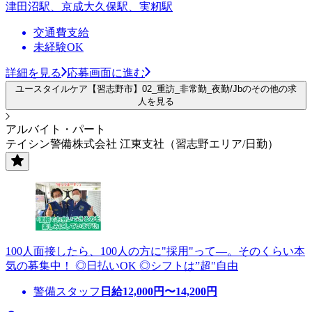
津田沼駅、京成大久保駅、実籾駅
交通費支給
未経験OK
詳細を見る
応募画面に進む
ユースタイルケア【習志野市】02_重訪_非常勤_夜勤/Jbのその他の求
人を見る
アルバイト・パート
テイシン警備株式会社 江東支社（習志野エリア/日勤）
100人面接したら、100人の方に"採用"って―。そのくらい本
気の募集中！ ◎日払いOK ◎シフトは”超"自由
警備スタッフ
日給
12,000
円〜
14,200
円