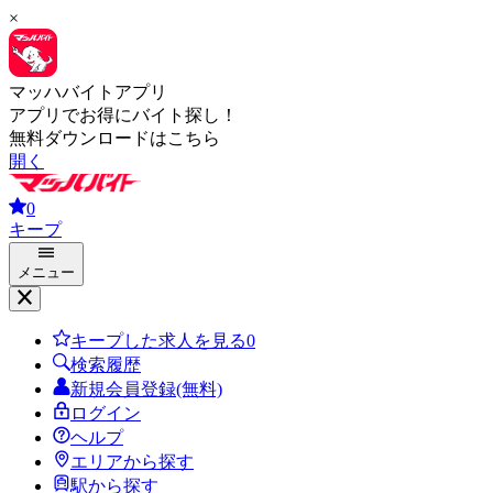
×
マッハバイトアプリ
アプリでお得にバイト探し！
無料ダウンロードはこちら
開く
0
キープ
メニュー
キープした求人を見る
0
検索履歴
新規会員登録(無料)
ログイン
ヘルプ
エリアから探す
駅から探す