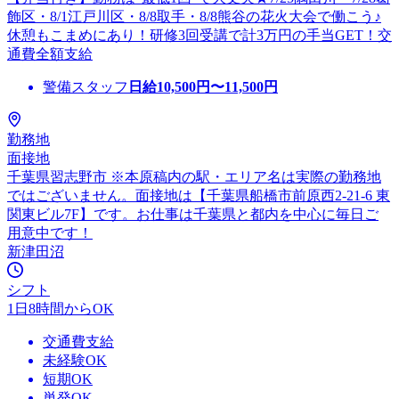
飾区・8/1江戸川区・8/8取手・8/8熊谷の花火大会で働こう♪
休憩もこまめにあり！研修3回受講で計3万円の手当GET！交
通費全額支給
警備スタッフ
日給
10,500
円〜
11,500
円
勤務地
面接地
千葉県習志野市 ※本原稿内の駅・エリア名は実際の勤務地
ではございません。面接地は【千葉県船橋市前原西2-21-6 東
関東ビル7F】です。お仕事は千葉県と都内を中心に毎日ご
用意中です！
新津田沼
シフト
1日8時間からOK
交通費支給
未経験OK
短期OK
単発OK