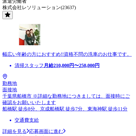
派遣労働者
株式会社レソリューション(23637)
幅広い年齢の方におすすめ!!資格不問の洗車のお仕事です。
清掃スタッフ
月給
210,000
円〜
250,000
円
勤務地
面接地
千葉県船橋市 ※詳細な勤務地につきましては、面接時にご
確認をお願いいたします
船橋駅 徒歩8分、京成船橋駅 徒歩7分、東海神駅 徒歩11分
交通費支給
詳細を見る
応募画面に進む