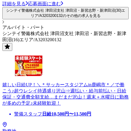
詳細を見る
応募画面に進む
シンテイ警備株式会社 津田沼支社 津田沼・新習志野・新津田沼(30)エ
リア/A3203200132のその他の求人を見る
アルバイト・パート
シンテイ警備株式会社 津田沼支社 津田沼・新習志野・新津
田沼(16)エリア/A3203200132
嬉しい日給UP！＼＊サッカースタジアムin鹿嶋市＊／で働
こう♪超ウレシイ待遇盛り沢山⇒週払い・給与前払い・日給
保証・交通費全額支給…まだまだ沢山！週末＋水曜日に勤務
が多めの予定♪未経験歓迎！
警備スタッフ
日給
10,500
円〜
11,500
円