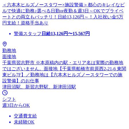
＜六本木ヒルズノースタワー×施設警備＞都心のキレイなビ
ルで快適に勤務♪選べる日勤or夜勤＆週3日～OKでプライベ
ートとの両立もバッチリ！日給13,126円～！入社祝い金5万
円支給！資格手当あり
警備スタッフ
日給
13,126
円〜
15,567
円
勤務地
面接地
千葉県習志野市 ※本原稿内の駅・エリア名は実際の勤務地
ではございません。面接地【千葉県船橋市前原西2-21-6 東関
東ビル7F】／勤務地は【六本木ヒルズノースタワーでの施
設警備】のお仕事
津田沼駅、新習志野駅、新津田沼駅
シフト
週3日からOK
交通費支給
未経験OK