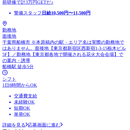
前研修で計3万円GETだ♪
警備スタッフ
日給
10,500
円〜
11,500
円
勤務地
面接地
千葉県船橋市 ※本原稿内の駅・エリア名は実際の勤務地で
はありません。面接地【東京都新宿区西新宿1-3-15栃木ビル
5F】／勤務地【東京都各地で開催される花火大会会場】で
の案内・誘導
船橋駅 徒歩5分
シフト
1日8時間からOK
交通費支給
未経験OK
短期OK
単発OK
詳細を見る
応募画面に進む