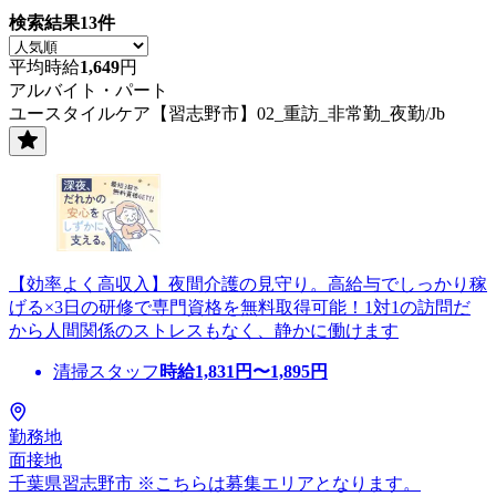
検索結果
13
件
平均時給
1,649
円
アルバイト・パート
ユースタイルケア【習志野市】02_重訪_非常勤_夜勤/Jb
【効率よく高収入】夜間介護の見守り。高給与でしっかり稼
げる×3日の研修で専門資格を無料取得可能！1対1の訪問だ
から人間関係のストレスもなく、静かに働けます
清掃スタッフ
時給
1,831
円〜
1,895
円
勤務地
面接地
千葉県習志野市 ※こちらは募集エリアとなります。