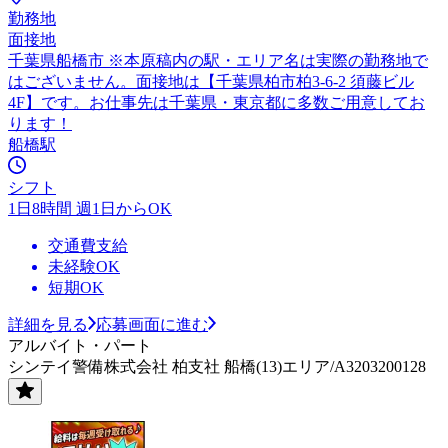
勤務地
面接地
千葉県船橋市 ※本原稿内の駅・エリア名は実際の勤務地で
はございません。面接地は【千葉県柏市柏3-6-2 須藤ビル
4F】です。お仕事先は千葉県・東京都に多数ご用意してお
ります！
船橋駅
シフト
1日8時間 週1日からOK
交通費支給
未経験OK
短期OK
詳細を見る
応募画面に進む
アルバイト・パート
シンテイ警備株式会社 柏支社 船橋(13)エリア/A3203200128