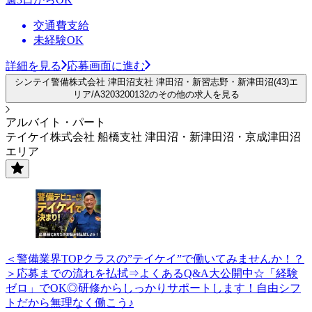
交通費支給
未経験OK
詳細を見る
応募画面に進む
シンテイ警備株式会社 津田沼支社 津田沼・新習志野・新津田沼(43)エ
リア/A3203200132のその他の求人を見る
アルバイト・パート
テイケイ株式会社 船橋支社 津田沼・新津田沼・京成津田沼
エリア
＜警備業界TOPクラスの”テイケイ”で働いてみませんか！？
＞応募までの流れを払拭⇒よくあるQ&A大公開中☆「経験
ゼロ」でOK◎研修からしっかりサポートします！自由シフ
トだから無理なく働こう♪