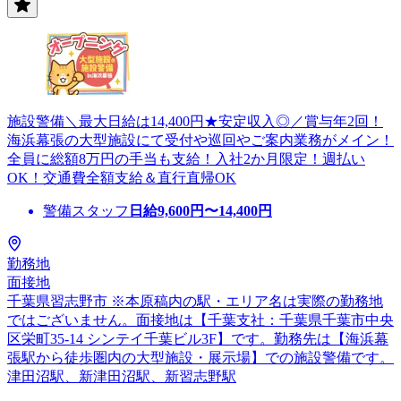
施設警備＼最大日給は14,400円★安定収入◎／賞与年2回！
海浜幕張の大型施設にて受付や巡回やご案内業務がメイン！
全員に総額8万円の手当も支給！入社2か月限定！週払い
OK！交通費全額支給＆直行直帰OK
警備スタッフ
日給
9,600
円〜
14,400
円
勤務地
面接地
千葉県習志野市 ※本原稿内の駅・エリア名は実際の勤務地
ではございません。面接地は【千葉支社：千葉県千葉市中央
区栄町35-14 シンテイ千葉ビル3F】です。勤務先は【海浜幕
張駅から徒歩圏内の大型施設・展示場】での施設警備です。
津田沼駅、新津田沼駅、新習志野駅