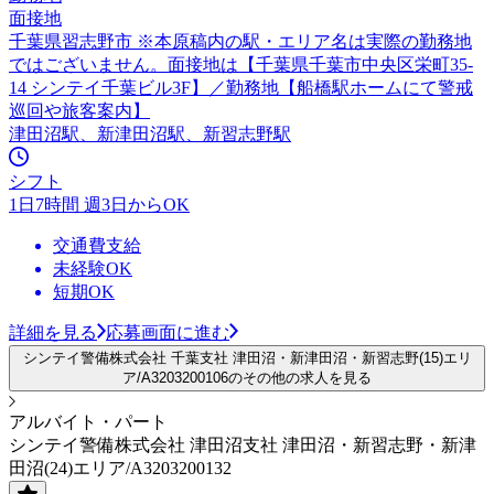
面接地
千葉県習志野市 ※本原稿内の駅・エリア名は実際の勤務地
ではございません。面接地は【千葉県千葉市中央区栄町35-
14 シンテイ千葉ビル3F】／勤務地【船橋駅ホームにて警戒
巡回や旅客案内】
津田沼駅、新津田沼駅、新習志野駅
シフト
1日7時間 週3日からOK
交通費支給
未経験OK
短期OK
詳細を見る
応募画面に進む
シンテイ警備株式会社 千葉支社 津田沼・新津田沼・新習志野(15)エリ
ア/A3203200106のその他の求人を見る
アルバイト・パート
シンテイ警備株式会社 津田沼支社 津田沼・新習志野・新津
田沼(24)エリア/A3203200132