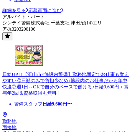
詳細を見る
応募画面に進む
アルバイト・パート
シンテイ警備株式会社 千葉支社 津田沼(14)エリ
ア/A3203200106
日給UP↑↑【流山市×施設内警備】勤務地固定でお仕事も覚え
やすい◎日勤のみで負担少なめ♪施設内のお仕事だから年中
快適◎週1日～OKで自分のペースで働ける♪日給9,600円＋賞
与年2回＆資格取得も無料！
警備スタッフ
日給
9,600
円〜
勤務地
面接地