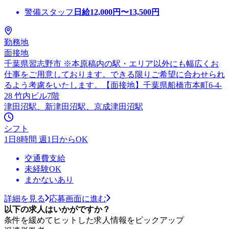
警備スタッフ
日給
12,000
円〜
13,500
円
勤務地
面接地
千葉県習志野市 ※本原稿内の駅・エリア以外にも幅広くお
仕事をご用意しております。できる限りご希望に合わせられ
るよう考慮をいたします。【面接地】千葉県船橋市本町6-4-
28 竹内ビル7階
津田沼駅、新津田沼駅、京成津田沼駅
シフト
1日8時間 週1日からOK
交通費支給
未経験OK
まかないあり
詳細を見る
応募画面に進む
以下の求人はいかがですか？
条件を緩めてヒットした求人情報をピックアップ