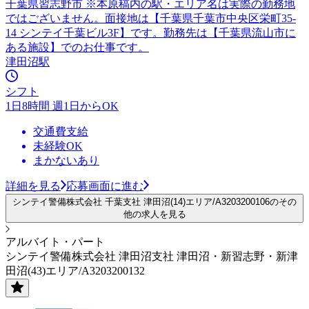
千葉県習志野市 ※本原稿内の駅・エリア名は実際の勤務地
ではございません。面接地は【千葉県千葉市中央区栄町35-
14 シンテイ千葉ビル3F】です。勤務先は【千葉県流山市に
ある施設】でのお仕事です。
津田沼駅
シフト
1日8時間 週1日からOK
交通費支給
未経験OK
まかないあり
詳細を見る
応募画面に進む
シンテイ警備株式会社 千葉支社 津田沼(14)エリア/A3203200106のその
他の求人を見る
アルバイト・パート
シンテイ警備株式会社 津田沼支社 津田沼・新習志野・新津
田沼(43)エリア/A3203200132