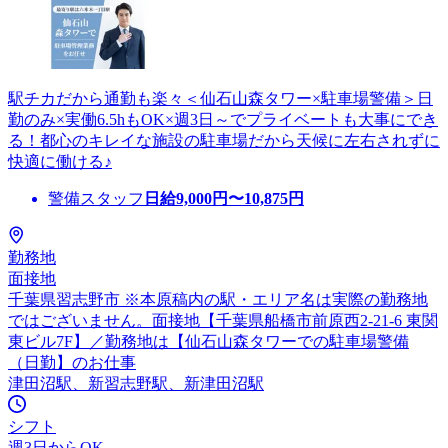
駅チカだから通勤も楽々＜仙石山森タワー×駐車場警備＞日
勤のみ×実働6.5hもOK×週3日～でプライベートも大事にでき
る！都心のキレイな施設の駐車場だから天候に左右されずに
快適に働ける♪
警備スタッフ
日給
9,000
円〜
10,875
円
勤務地
面接地
千葉県習志野市 ※本原稿内の駅・エリア名は実際の勤務地
ではございません。面接地【千葉県船橋市前原西2-21-6 東関
東ビル7F】／勤務地は【仙石山森タワーでの駐車場警備
（日勤】のお仕事
津田沼駅、新習志野駅、新津田沼駅
シフト
週3日からOK