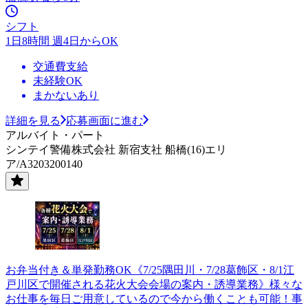
シフト
1日8時間 週4日からOK
交通費支給
未経験OK
まかないあり
詳細を見る
応募画面に進む
アルバイト・パート
シンテイ警備株式会社 新宿支社 船橋(16)エリ
ア/A3203200140
お弁当付き＆単発勤務OK《7/25隅田川・7/28葛飾区・8/1江
戸川区で開催される花火大会会場の案内・誘導業務》様々な
お仕事を毎日ご用意しているので今から働くことも可能！事