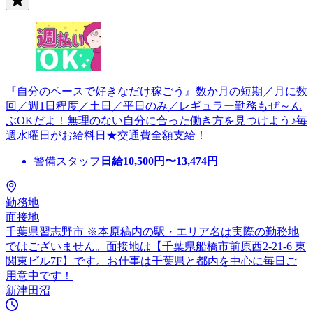
『自分のペースで好きなだけ稼ごう』数か月の短期／月に数
回／週1日程度／土日／平日のみ／レギュラー勤務もぜ～ん
ぶOKだよ！無理のない自分に合った働き方を見つけよう♪毎
週水曜日がお給料日★交通費全額支給！
警備スタッフ
日給
10,500
円〜
13,474
円
勤務地
面接地
千葉県習志野市 ※本原稿内の駅・エリア名は実際の勤務地
ではございません。面接地は【千葉県船橋市前原西2-21-6 東
関東ビル7F】です。お仕事は千葉県と都内を中心に毎日ご
用意中です！
新津田沼