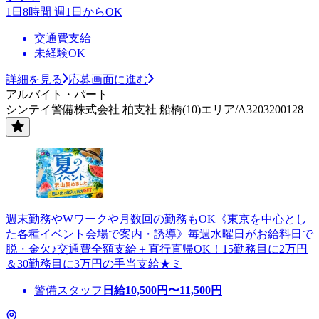
1日8時間 週1日からOK
交通費支給
未経験OK
詳細を見る
応募画面に進む
アルバイト・パート
シンテイ警備株式会社 柏支社 船橋(10)エリア/A3203200128
週末勤務やWワークや月数回の勤務もOK《東京を中心とし
た各種イベント会場で案内・誘導》毎週水曜日がお給料日で
脱・金欠♪交通費全額支給＋直行直帰OK！15勤務目に2万円
＆30勤務目に3万円の手当支給★ミ
警備スタッフ
日給
10,500
円〜
11,500
円