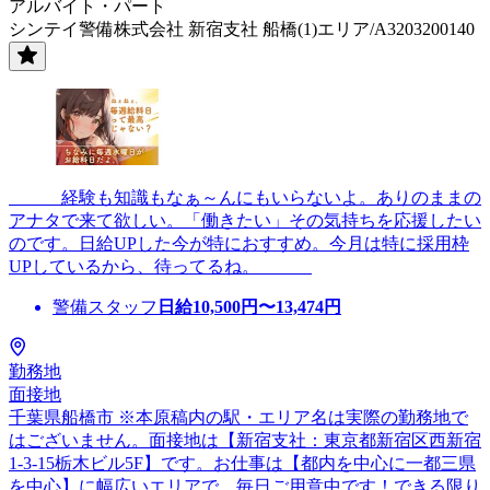
アルバイト・パート
シンテイ警備株式会社 新宿支社 船橋(1)エリア/A3203200140
＿＿＿経験も知識もなぁ～んにもいらないよ。ありのままの
アナタで来て欲しい。「働きたい」その気持ちを応援したい
のです。日給UPした今が特におすすめ。今月は特に採用枠
UPしているから、待ってるね。＿＿＿
警備スタッフ
日給
10,500
円〜
13,474
円
勤務地
面接地
千葉県船橋市 ※本原稿内の駅・エリア名は実際の勤務地で
はございません。面接地は【新宿支社：東京都新宿区西新宿
1-3-15栃木ビル5F】です。お仕事は【都内を中心に一都三県
を中心】に幅広いエリアで、毎日ご用意中です！できる限り