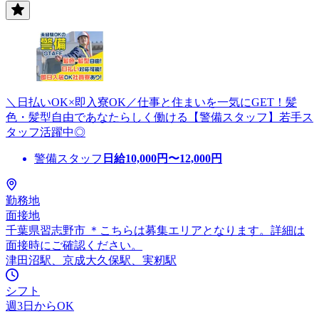
＼日払いOK×即入寮OK／仕事と住まいを一気にGET！髪
色・髪型自由であなたらしく働ける【警備スタッフ】若手ス
タッフ活躍中◎
警備スタッフ
日給
10,000
円〜
12,000
円
勤務地
面接地
千葉県習志野市 ＊こちらは募集エリアとなります。詳細は
面接時にご確認ください。
津田沼駅、京成大久保駅、実籾駅
シフト
週3日からOK