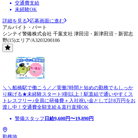
交通費支給
未経験OK
詳細を見る
応募画面に進む
アルバイト・パート
シンテイ警備株式会社 千葉支社 津田沼・新津田沼・新習志
野(15)エリア/A3203200106
＼＼船橋駅で働こう／／実働7時間と短めの勤務でもしっか
り稼げる★未経験スタート9割以上！駅直結で通いやすくス
トレスフリー♪全員に研修費＋入社祝い金として計8万円をお
渡し中！交通費全額支給＆直行直帰OK
警備スタッフ
日給
9,600
円〜
19,890
円
勤務地