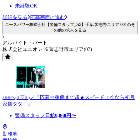
未経験OK
詳細を見る
応募画面に進む
エースパワー株式会社【警備スタッフ_S3】千葉/習志野エリア-001のそ
の他の求人を見る
アルバイト・パート
株式会社ユニオン ※習志野市エリア(07)
ε≡≡ヘ(≧▽≦)ノ『応募⇒稼働まで超★スピード！今なら初月
家賃タダ！』
警備スタッフ
日給
9,860
円〜
勤務地