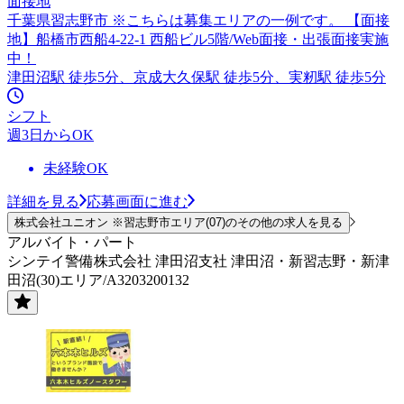
面接地
千葉県習志野市 ※こちらは募集エリアの一例です。 【面接
地】船橋市西船4-22-1 西船ビル5階/Web面接・出張面接実施
中！
津田沼駅 徒歩5分、京成大久保駅 徒歩5分、実籾駅 徒歩5分
シフト
週3日からOK
未経験OK
詳細を見る
応募画面に進む
株式会社ユニオン ※習志野市エリア(07)のその他の求人を見る
アルバイト・パート
シンテイ警備株式会社 津田沼支社 津田沼・新習志野・新津
田沼(30)エリア/A3203200132