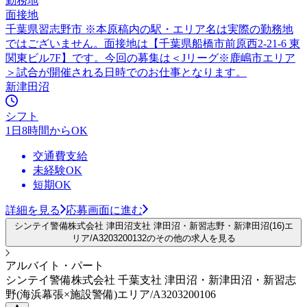
勤務地
面接地
千葉県習志野市 ※本原稿内の駅・エリア名は実際の勤務地
ではございません。面接地は【千葉県船橋市前原西2-21-6 東
関東ビル7F】です。今回の募集は＜Jリーグ※鹿嶋市エリア
＞試合が開催される日時でのお仕事となります。
新津田沼
シフト
1日8時間からOK
交通費支給
未経験OK
短期OK
詳細を見る
応募画面に進む
シンテイ警備株式会社 津田沼支社 津田沼・新習志野・新津田沼(16)エ
リア/A3203200132のその他の求人を見る
アルバイト・パート
シンテイ警備株式会社 千葉支社 津田沼・新津田沼・新習志
野(海浜幕張×施設警備)エリア/A3203200106