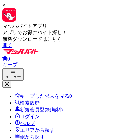
×
マッハバイトアプリ
アプリでお得にバイト探し！
無料ダウンロードはこちら
開く
0
キープ
メニュー
キープした求人を見る
0
検索履歴
新規会員登録(無料)
ログイン
ヘルプ
エリアから探す
駅から探す