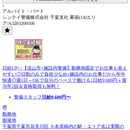
アルバイト・パート
シンテイ警備株式会社 千葉支社 幕張(14)エリ
ア/A3203200106
日給UP↑↑【流山市×施設内警備】勤務地固定でお仕事も覚え
やすい◎日勤のみで負担少なめ♪施設内のお仕事だから年中
快適◎週1日～OKで自分のペースで働ける♪日給9,600円＋賞
与年2回＆資格取得も無料！
警備スタッフ
日給
9,600
円〜
勤務地
面接地
千葉県千葉市花見川区 ※本原稿内の駅・エリア名は実際の