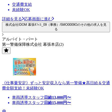
交通費支給
未経験OK
詳細を見る
応募画面に進む
株式会社IDOM 幕張ｵﾌｨｽ_09（事務）/5MO0009Oのその他の求人を見
る
アルバイト・パート
第一警備保障株式会社 幕張本店(2)
《仕事量安定》ずっと安定収入なら第一警備★高日給＆交通
費全額支給！未経験OK
車両誘導スタッフ
日給
13,000
円〜
車両誘導スタッフ
日給
15,000
円〜