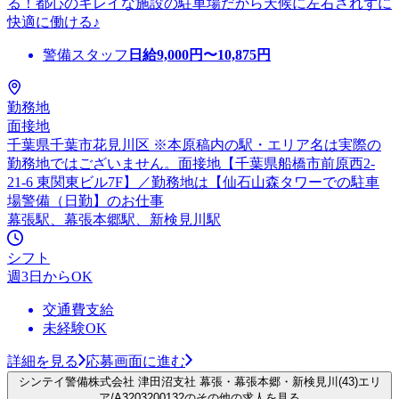
る！都心のキレイな施設の駐車場だから天候に左右されずに
快適に働ける♪
警備スタッフ
日給
9,000
円〜
10,875
円
勤務地
面接地
千葉県千葉市花見川区 ※本原稿内の駅・エリア名は実際の
勤務地ではございません。面接地【千葉県船橋市前原西2-
21-6 東関東ビル7F】／勤務地は【仙石山森タワーでの駐車
場警備（日勤】のお仕事
幕張駅、幕張本郷駅、新検見川駅
シフト
週3日からOK
交通費支給
未経験OK
詳細を見る
応募画面に進む
シンテイ警備株式会社 津田沼支社 幕張・幕張本郷・新検見川(43)エリ
ア/A3203200132のその他の求人を見る