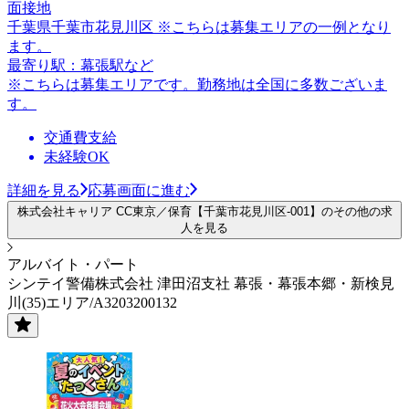
面接地
千葉県千葉市花見川区 ※こちらは募集エリアの一例となり
ます。
最寄り駅：幕張駅など
※こちらは募集エリアです。勤務地は全国に多数ございま
す。
交通費支給
未経験OK
詳細を見る
応募画面に進む
株式会社キャリア CC東京／保育【千葉市花見川区-001】のその他の求
人を見る
アルバイト・パート
シンテイ警備株式会社 津田沼支社 幕張・幕張本郷・新検見
川(35)エリア/A3203200132