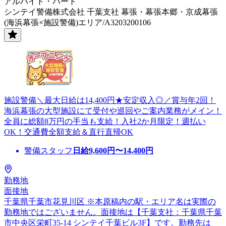
アルバイト・パート
シンテイ警備株式会社 千葉支社 幕張・幕張本郷・京成幕張
(海浜幕張×施設警備)エリア/A3203200106
施設警備＼最大日給は14,400円★安定収入◎／賞与年2回！
海浜幕張の大型施設にて受付や巡回やご案内業務がメイン！
全員に総額8万円の手当も支給！入社2か月限定！週払い
OK！交通費全額支給＆直行直帰OK
警備スタッフ
日給
9,600
円〜
14,400
円
勤務地
面接地
千葉県千葉市花見川区 ※本原稿内の駅・エリア名は実際の
勤務地ではございません。面接地は【千葉支社：千葉県千葉
市中央区栄町35-14 シンテイ千葉ビル3F】です。勤務先は