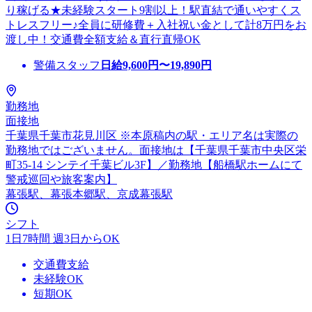
り稼げる★未経験スタート9割以上！駅直結で通いやすくス
トレスフリー♪全員に研修費＋入社祝い金として計8万円をお
渡し中！交通費全額支給＆直行直帰OK
警備スタッフ
日給
9,600
円〜
19,890
円
勤務地
面接地
千葉県千葉市花見川区 ※本原稿内の駅・エリア名は実際の
勤務地ではございません。面接地は【千葉県千葉市中央区栄
町35-14 シンテイ千葉ビル3F】／勤務地【船橋駅ホームにて
警戒巡回や旅客案内】
幕張駅、幕張本郷駅、京成幕張駅
シフト
1日7時間 週3日からOK
交通費支給
未経験OK
短期OK