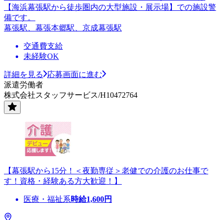
【海浜幕張駅から徒歩圏内の大型施設・展示場】での施設警
備です。
幕張駅、幕張本郷駅、京成幕張駅
交通費支給
未経験OK
詳細を見る
応募画面に進む
派遣労働者
株式会社スタッフサービス/H10472764
【幕張駅から15分！＜夜勤専従＞老健での介護のお仕事で
す！資格・経験ある方大歓迎！】
医療・福祉系
時給
1,600
円