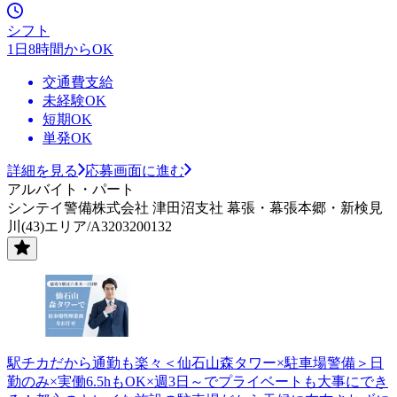
シフト
1日8時間からOK
交通費支給
未経験OK
短期OK
単発OK
詳細を見る
応募画面に進む
アルバイト・パート
シンテイ警備株式会社 津田沼支社 幕張・幕張本郷・新検見
川(43)エリア/A3203200132
駅チカだから通勤も楽々＜仙石山森タワー×駐車場警備＞日
勤のみ×実働6.5hもOK×週3日～でプライベートも大事にでき