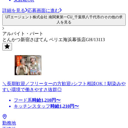
詳細を見る
応募画面に進む
UTエージェント株式会社 南関東第一CU_千葉県八千代市のその他の求
人を見る
アルバイト・パート
とんかつ新宿さぼてん ペリエ海浜幕張店GH/13113
＼長期歓迎／フリーターの方歓迎♪シフト相談OK！馴染みや
すい環境で働きやすさ抜群◎
フード系
時給
1,210
円〜
キッチンスタッフ
時給
1,210
円〜
勤務地