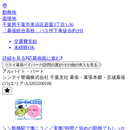
勤務地
面接地
千葉県千葉市美浜区若葉3丁目1-36
「幕張総合高校」バス停下車徒歩約3分
交通費支給
未経験OK
詳細を見る
応募画面に進む
ツクイ幕張ベイパーク(訪問介護)のその他の求人を見る
アルバイト・パート
シンテイ警備株式会社 千葉支社 幕張・幕張本郷・京成幕張
(15)エリア/A3203200106
＼＼船橋駅で働こう／／実働7時間と短めの勤務でもしっか