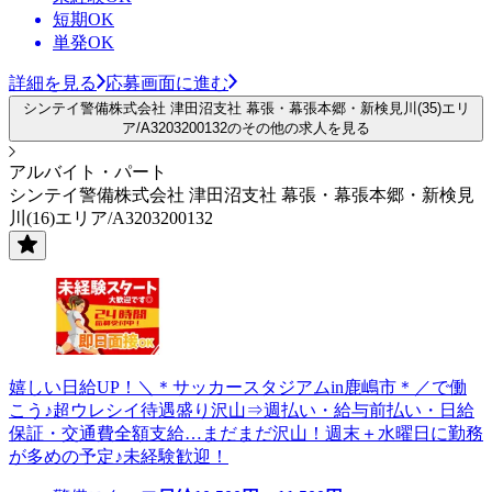
短期OK
単発OK
詳細を見る
応募画面に進む
シンテイ警備株式会社 津田沼支社 幕張・幕張本郷・新検見川(35)エリ
ア/A3203200132のその他の求人を見る
アルバイト・パート
シンテイ警備株式会社 津田沼支社 幕張・幕張本郷・新検見
川(16)エリア/A3203200132
嬉しい日給UP！＼＊サッカースタジアムin鹿嶋市＊／で働
こう♪超ウレシイ待遇盛り沢山⇒週払い・給与前払い・日給
保証・交通費全額支給…まだまだ沢山！週末＋水曜日に勤務
が多めの予定♪未経験歓迎！