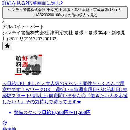
詳細を見る
応募画面に進む
シンテイ警備株式会社 千葉支社 幕張・幕張本郷・京成幕張(15)エリ
ア/A3203200106のその他の求人を見る
アルバイト・パート
シンテイ警備株式会社 津田沼支社 幕張・幕張本郷・新検見
川(25)エリア/A3203200132
＜日給UPしました＞大人気のイベント案件た～くさんご用
意中です！WワークOK！週払い＝毎週水曜日がお給料日♪未
経験スタート9割以上♪前職問いません◎『働きたい人を応援
したい！』その気持ちで待ってます★
警備スタッフ
日給
10,500
円〜
11,500
円
勤務地