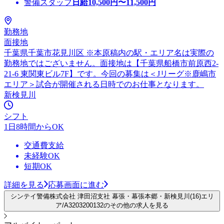
警備スタッフ
日給
10,500
円〜
11,500
円
勤務地
面接地
千葉県千葉市花見川区 ※本原稿内の駅・エリア名は実際の
勤務地ではございません。面接地は【千葉県船橋市前原西2-
21-6 東関東ビル7F】です。今回の募集は＜Jリーグ※鹿嶋市
エリア＞試合が開催される日時でのお仕事となります。
新検見川
シフト
1日8時間からOK
交通費支給
未経験OK
短期OK
詳細を見る
応募画面に進む
シンテイ警備株式会社 津田沼支社 幕張・幕張本郷・新検見川(16)エリ
ア/A3203200132のその他の求人を見る