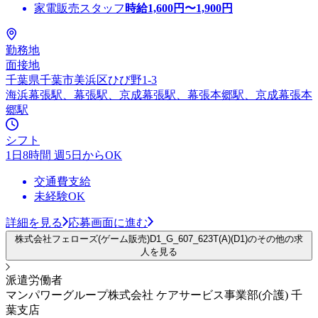
家電販売スタッフ
時給
1,600
円〜
1,900
円
勤務地
面接地
千葉県千葉市美浜区ひび野1-3
海浜幕張駅、幕張駅、京成幕張駅、幕張本郷駅、京成幕張本
郷駅
シフト
1日8時間 週5日からOK
交通費支給
未経験OK
詳細を見る
応募画面に進む
株式会社フェローズ(ゲーム販売)D1_G_607_623T(A)(D1)のその他の求
人を見る
派遣労働者
マンパワーグループ株式会社 ケアサービス事業部(介護) 千
葉支店