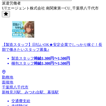
派遣労働者
UTエージェント株式会社 南関東第一CU_千葉県八千代市
【製造スタッフ】日払いOK★安定企業でしっかり稼ぐ！長
期で働きたいスタッフ募集♪
製造スタッフ
時給
1,300
円〜
1,500
円
梱包スタッフ
時給
1,300
円〜
1,500
円
勤務地
面接地
千葉県八千代市
新検見川駅、みつわ台駅、幕張駅
交通費支給
未経験OK