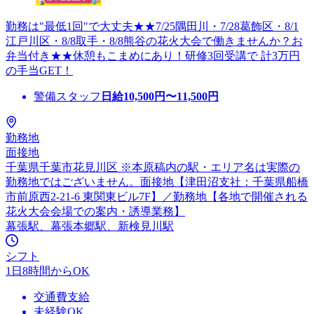
勤務は"最低1回"で大丈夫★★7/25隅田川・7/28葛飾区・8/1
江戸川区・8/8取手・8/8熊谷の花火大会で働きませんか？お
弁当付き★★休憩もこまめにあり！研修3回受講で 計3万円
の手当GET！
警備スタッフ
日給
10,500
円〜
11,500
円
勤務地
面接地
千葉県千葉市花見川区 ※本原稿内の駅・エリア名は実際の
勤務地ではございません。面接地【津田沼支社：千葉県船橋
市前原西2-21-6 東関東ビル7F】／勤務地【各地で開催される
花火大会会場での案内・誘導業務】
幕張駅、幕張本郷駅、新検見川駅
シフト
1日8時間からOK
交通費支給
未経験OK