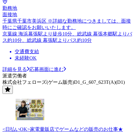
勤務地
面接地
千葉県千葉市美浜区 ※詳細な勤務地につきましては、面接
時にご確認をお願いいたします。
京葉線 海浜幕張駅より徒歩10分、総武線 幕張本郷駅よりバ
ス約10分、総武線 幕張駅よりバス約10分
交通費支給
未経験OK
詳細を見る
応募画面に進む
派遣労働者
株式会社フェローズ(ゲーム販売)D1_G_607_623T(A)(D1)
<日払いOK>家電量販店でゲームなどの販売のお仕事★