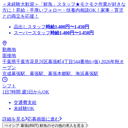
＜未経験大歓迎＞「鮮魚」スタッフ★モクモク作業が好きな
方に！昇給・手厚いフォロー・扶養内相談OK！家事・育児
との両立を応援！
品出しスタッフ
時給
1,400
円〜
1,450
円
スーパースタッフ
時給
1,400
円〜
1,450
円
勤務地
面接地
千葉県千葉市花見川区幕張町4丁目544番地6 (仮) 2026年秋オ
ープン
京成幕張駅、幕張駅、幕張本郷駅、海浜幕張駅
シフト
1日7時間 週5日からOK
交通費支給
未経験OK
詳細を見る
応募画面に進む
ベイシア 幕張(450T) 鮮魚のその他の求人を見る