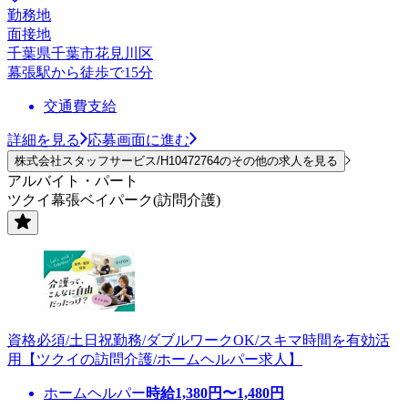
勤務地
面接地
千葉県千葉市花見川区
幕張駅から徒歩で15分
交通費支給
詳細を見る
応募画面に進む
株式会社スタッフサービス/H10472764のその他の求人を見る
アルバイト・パート
ツクイ幕張ベイパーク(訪問介護)
資格必須/土日祝勤務/ダブルワークOK/スキマ時間を有効活
用【ツクイの訪問介護/ホームヘルパー求人】
ホームヘルパー
時給
1,380
円〜
1,480
円