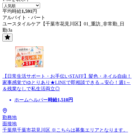
平均時給
1,591
円
アルバイト・パート
ユースタイルケア【千葉市花見川区】01_重訪_非常勤_日
勤/Ja
【日常生活サポート・お手伝いSTAFF】髪色・ネイル自由！
家事感覚でゆとりあり★LINEで即相談できる→安心！週1～
＆残業なしで私生活両立◎
ホームヘルパー
時給
1,510
円
勤務地
面接地
千葉県千葉市花見川区 ※こちらは募集エリアとなります。