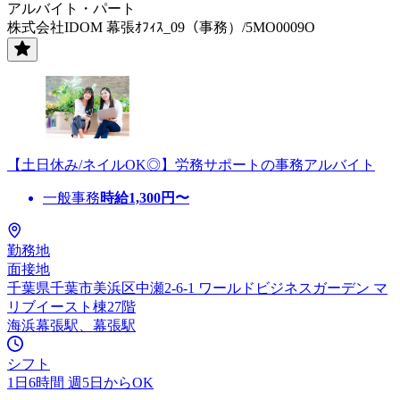
アルバイト・パート
株式会社IDOM 幕張ｵﾌｨｽ_09（事務）/5MO0009O
【土日休み/ネイルOK◎】労務サポートの事務アルバイト
一般事務
時給
1,300
円〜
勤務地
面接地
千葉県千葉市美浜区中瀬2-6-1 ワールドビジネスガーデン マ
リブイースト棟27階
海浜幕張駅、幕張駅
シフト
1日6時間 週5日からOK