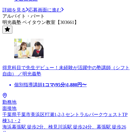
詳細を見る
応募画面に進む
アルバイト・パート
明光義塾 ベイタウン教室【303661】
得意科目で先生デビュー！未経験が活躍中の塾講師（シフト
自由） ／明光義塾
個別指導講師
1コマ(95分)
1,880
円〜
勤務地
面接地
千葉県千葉市美浜区打瀬1-2-3 セントラルパークウェストTP
棟3-1・2
海浜幕張駅 徒歩2分、検見川浜駅 徒歩24分、幕張駅 徒歩26