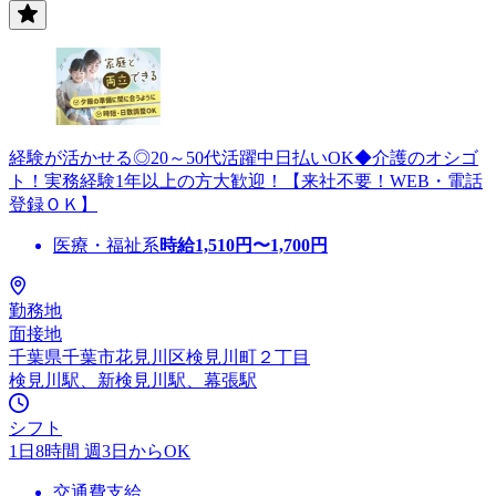
経験が活かせる◎20～50代活躍中日払いOK◆介護のオシゴ
ト！実務経験1年以上の方大歓迎！【来社不要！WEB・電話
登録ＯＫ】
医療・福祉系
時給
1,510
円〜
1,700
円
勤務地
面接地
千葉県千葉市花見川区検見川町２丁目
検見川駅、新検見川駅、幕張駅
シフト
1日8時間 週3日からOK
交通費支給