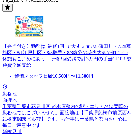
川(22)エリア/A3203200132
【弁当付き】勤務は"最低1回"で大丈夫★7/25隅田川・7/28葛
飾区・8/1江戸川区・8/8取手・8/8熊谷の花火大会で働こう♪
休憩もこまめにあり！研修3回受講で計3万円の手当GET！交
通費全額支給
警備スタッフ
日給
10,500
円〜
11,500
円
勤務地
面接地
千葉県千葉市花見川区 ※本原稿内の駅・エリア名は実際の
勤務地ではございません。面接地は【千葉県船橋市前原西2-
21-6 東関東ビル7F】です。お仕事は千葉県と都内を中心に
毎日ご用意中です！
新検見川