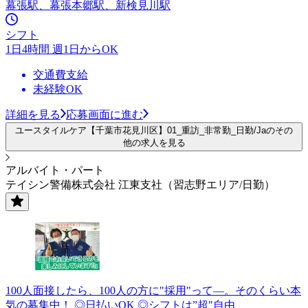
幕張駅、幕張本郷駅、新検見川駅
シフト
1日4時間 週1日からOK
交通費支給
未経験OK
詳細を見る
応募画面に進む
ユースタイルケア【千葉市花見川区】01_重訪_非常勤_日勤/Jaのその
他の求人を見る
アルバイト・パート
テイシン警備株式会社 江東支社（習志野エリア/日勤）
100人面接したら、100人の方に"採用"って―。そのくらい本
気の募集中！ ◎日払いOK ◎シフトは”超"自由