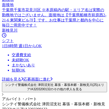
面接地
千葉県千葉市花見川区 ※本原稿内の駅・エリア名は実際の
勤務地ではございません。面接地は【千葉県船橋市前原西2-
21-6 東関東ビル7F】です。お仕事は千葉県と都内を中心に
毎日ご用意中です！
新検見川
シフト
1日8時間 週1日からOK
交通費支給
未経験OK
まかないあり
短期OK
詳細を見る
応募画面に進む
シンテイ警備株式会社 津田沼支社 幕張・幕張本郷・新検見川(25)エリ
ア/A3203200132のその他の求人を見る
アルバイト・パート
シンテイ警備株式会社 津田沼支社 幕張・幕張本郷・新検見