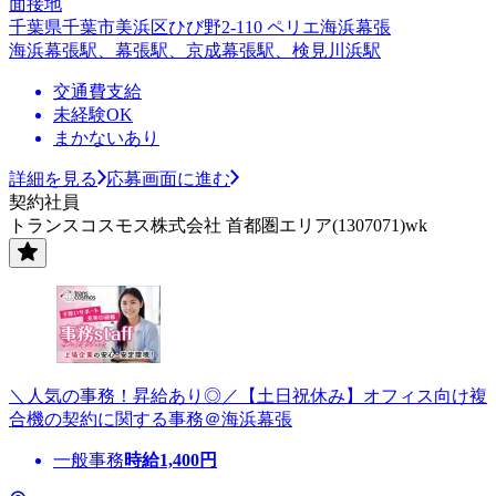
面接地
千葉県千葉市美浜区ひび野2-110 ペリエ海浜幕張
海浜幕張駅、幕張駅、京成幕張駅、検見川浜駅
交通費支給
未経験OK
まかないあり
詳細を見る
応募画面に進む
契約社員
トランスコスモス株式会社 首都圏エリア(1307071)wk
＼人気の事務！昇給あり◎／【土日祝休み】オフィス向け複
合機の契約に関する事務＠海浜幕張
一般事務
時給
1,400
円