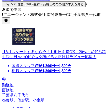
ベイシア 佐倉(339T) 生鮮・品出しのその他の求人を見る
派遣労働者
UTエージェント株式会社 南関東第一CU_千葉県八千代市
【8月スタートするなら今！】即日面接OK！20代～40代活躍
中◎＼日払いOKでスグ稼げる／正社員デビュー応援！
製造スタッフ
時給
1,300
円〜
1,500
円
梱包スタッフ
時給
1,300
円〜
1,500
円
勤務地
面接地
千葉県八千代市
都賀駅、佐倉駅、小室駅