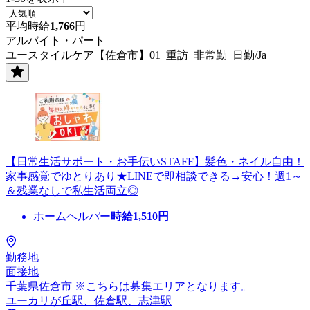
平均時給
1,766
円
アルバイト・パート
ユースタイルケア【佐倉市】01_重訪_非常勤_日勤/Ja
【日常生活サポート・お手伝いSTAFF】髪色・ネイル自由！
家事感覚でゆとりあり★LINEで即相談できる→安心！週1～
＆残業なしで私生活両立◎
ホームヘルパー
時給
1,510
円
勤務地
面接地
千葉県佐倉市 ※こちらは募集エリアとなります。
ユーカリが丘駅、佐倉駅、志津駅