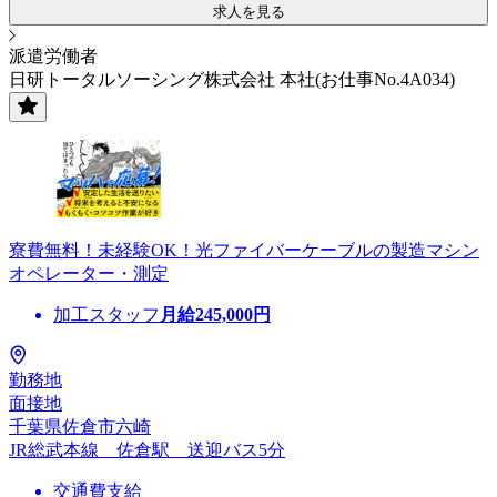
求人を見る
派遣労働者
日研トータルソーシング株式会社 本社(お仕事No.4A034)
寮費無料！未経験OK！光ファイバーケーブルの製造マシン
オペレーター・測定
加工スタッフ
月給
245,000
円
勤務地
面接地
千葉県佐倉市六崎
JR総武本線 佐倉駅 送迎バス5分
交通費支給