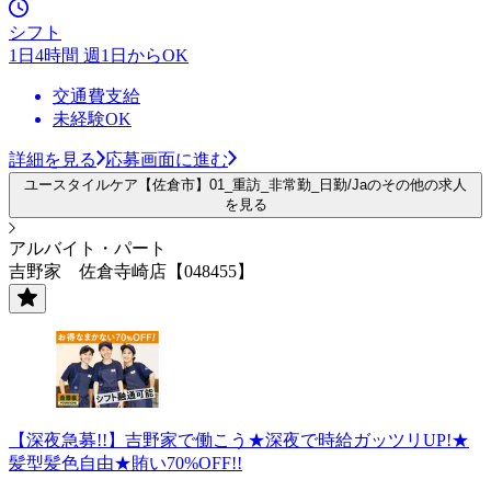
シフト
1日4時間 週1日からOK
交通費支給
未経験OK
詳細を見る
応募画面に進む
ユースタイルケア【佐倉市】01_重訪_非常勤_日勤/Jaのその他の求人
を見る
アルバイト・パート
吉野家 佐倉寺崎店【048455】
【深夜急募!!】吉野家で働こう★深夜で時給ガッツリUP!★
髪型髪色自由★賄い70%OFF!!