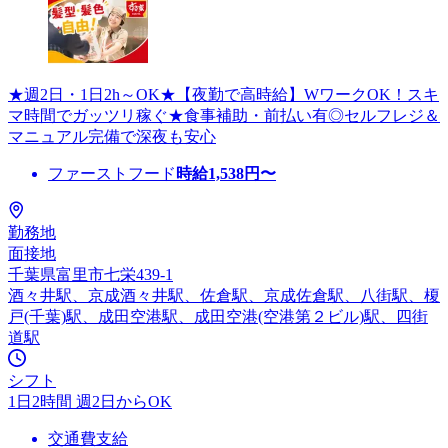
★週2日・1日2h～OK★【夜勤で高時給】WワークOK！スキ
マ時間でガッツリ稼ぐ★食事補助・前払い有◎セルフレジ＆
マニュアル完備で深夜も安心
ファーストフード
時給
1,538
円〜
勤務地
面接地
千葉県富里市七栄439-1
酒々井駅、京成酒々井駅、佐倉駅、京成佐倉駅、八街駅、榎
戸(千葉)駅、成田空港駅、成田空港(空港第２ビル)駅、四街
道駅
シフト
1日2時間 週2日からOK
交通費支給