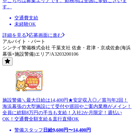
※こちらは募集エリアです。勤務地は全国に多数ございま
す。
交通費支給
未経験OK
詳細を見る
応募画面に進む
アルバイト・パート
シンテイ警備株式会社 千葉支社 佐倉・君津・京成佐倉(海浜
幕張×施設警備)エリア/A3203200106
施設警備＼最大日給は14,400円★安定収入◎／賞与年2回！
海浜幕張の大型施設にて受付や巡回やご案内業務がメイン！
全員に総額8万円の手当も支給！入社2か月限定！週払い
OK！交通費全額支給＆直行直帰OK
警備スタッフ
日給
9,600
円〜
14,400
円