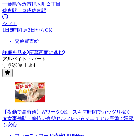
千葉県佐倉市鏑木町２丁目
佐倉駅、京成佐倉駅
シフト
1日8時間 週3日からOK
交通費支給
詳細を見る
応募画面に進む
アルバイト・パート
すき家 富里店4
【夜勤で高時給】WワークOK！スキマ時間でガッツリ稼ぐ
★食事補助・前払い有◎セルフレジ＆マニュアル完備で深夜
も安心
ファーストフード
時給
1,538
円〜