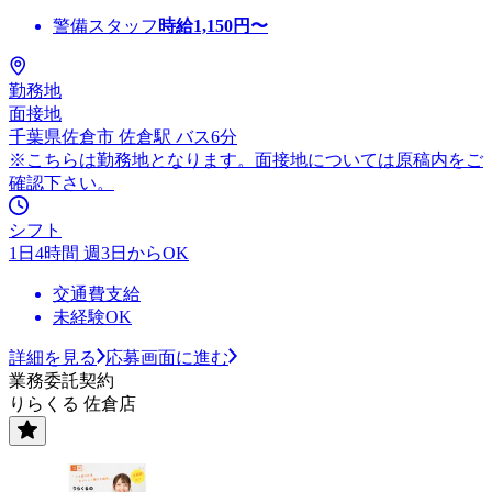
警備スタッフ
時給
1,150
円〜
勤務地
面接地
千葉県佐倉市 佐倉駅 バス6分
※こちらは勤務地となります。面接地については原稿内をご
確認下さい。
シフト
1日4時間 週3日からOK
交通費支給
未経験OK
詳細を見る
応募画面に進む
業務委託契約
りらくる 佐倉店