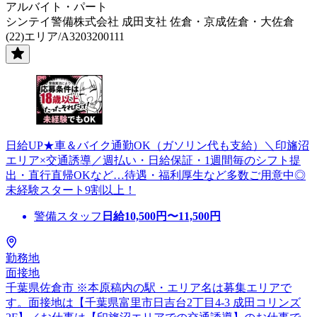
アルバイト・パート
シンテイ警備株式会社 成田支社 佐倉・京成佐倉・大佐倉
(22)エリア/A3203200111
日給UP★車＆バイク通勤OK（ガソリン代も支給）＼印旛沼
エリア×交通誘導／週払い・日給保証・1週間毎のシフト提
出・直行直帰OKなど…待遇・福利厚生など多数ご用意中◎
未経験スタート9割以上！
警備スタッフ
日給
10,500
円〜
11,500
円
勤務地
面接地
千葉県佐倉市 ※本原稿内の駅・エリア名は募集エリアで
す。面接地は【千葉県富里市日吉台2丁目4-3 成田コリンズ