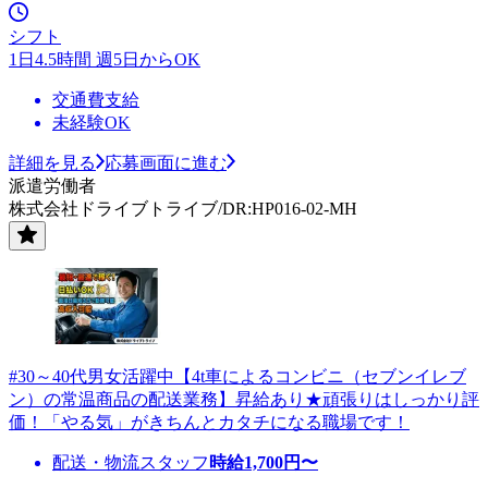
シフト
1日4.5時間 週5日からOK
交通費支給
未経験OK
詳細を見る
応募画面に進む
派遣労働者
株式会社ドライブトライブ/DR:HP016-02-MH
#30～40代男女活躍中【4t車によるコンビニ（セブンイレブ
ン）の常温商品の配送業務】昇給あり★頑張りはしっかり評
価！「やる気」がきちんとカタチになる職場です！
配送・物流スタッフ
時給
1,700
円〜