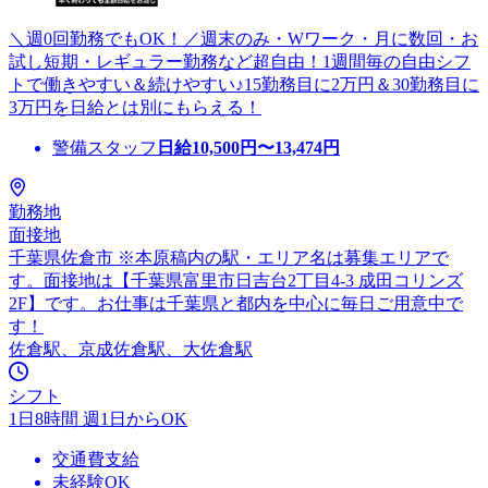
＼週0回勤務でもOK！／週末のみ・Wワーク・月に数回・お
試し短期・レギュラー勤務など超自由！1週間毎の自由シフ
トで働きやすい＆続けやすい♪15勤務目に2万円＆30勤務目に
3万円を日給とは別にもらえる！
警備スタッフ
日給
10,500
円〜
13,474
円
勤務地
面接地
千葉県佐倉市 ※本原稿内の駅・エリア名は募集エリアで
す。面接地は【千葉県富里市日吉台2丁目4-3 成田コリンズ
2F】です。お仕事は千葉県と都内を中心に毎日ご用意中で
す！
佐倉駅、京成佐倉駅、大佐倉駅
シフト
1日8時間 週1日からOK
交通費支給
未経験OK