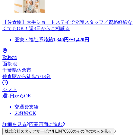
【佐倉駅】大手ショートステイで介護スタッフ／資格経験な
くてもOK！週3日からご相談☆
医療・福祉系
時給
1,340
円〜
1,420
円
勤務地
面接地
千葉県佐倉市
佐倉駅から徒歩で13分
シフト
週2日からOK
交通費支給
未経験OK
詳細を見る
応募画面に進む
株式会社スタッフサービス/H10476583のその他の求人を見る