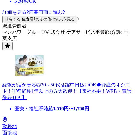
未経験OK
詳細を見る
応募画面に進む
りらくる 佐倉店1のその他の求人を見る
派遣労働者
マンパワーグループ株式会社 ケアサービス事業部(介護) 千
葉支店
経験が活かせる◎20～50代活躍中日払いOK◆介護のオシゴ
ト！実務経験1年以上の方大歓迎！【来社不要！WEB・電話
登録ＯＫ】
医療・福祉系
時給
1,510
円〜
1,700
円
勤務地
面接地