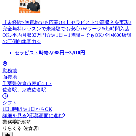
【未経験×無資格でも応募OK】セラピストで高収入を実現♪
完全無料レッスンで未経験でも安心♪Wワーク&短時間入店
OK♪平均月収33万円☆週1日～1時間～でもOK♪全国600店舗
の圧倒的集客力☆
セラピスト
時給
2,088
円〜
3,510
円
勤務地
面接地
千葉県佐倉市表町4-1-7
佐倉駅、京成佐倉駅
シフト
1日1時間 週1日からOK
詳細を見る
応募画面に進む
業務委託契約
りらくる 佐倉店1