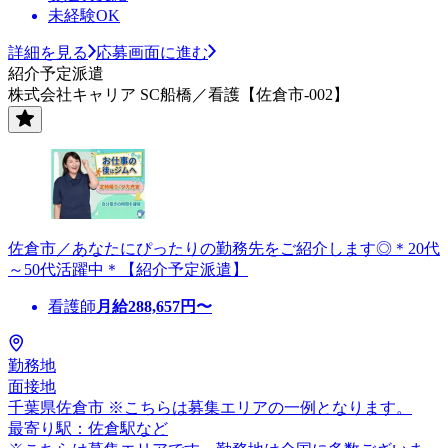
未経験OK
詳細を見る
応募画面に進む
紹介予定派遣
株式会社キャリア SC船橋／看護【佐倉市-002】
佐倉市／あなたにぴったりの勤務先をご紹介します◎＊20代
～50代活躍中＊【紹介予定派遣】
看護師
月給
288,657
円〜
勤務地
面接地
千葉県佐倉市 ※こちらは募集エリアの一例となります。
最寄り駅：佐倉駅など