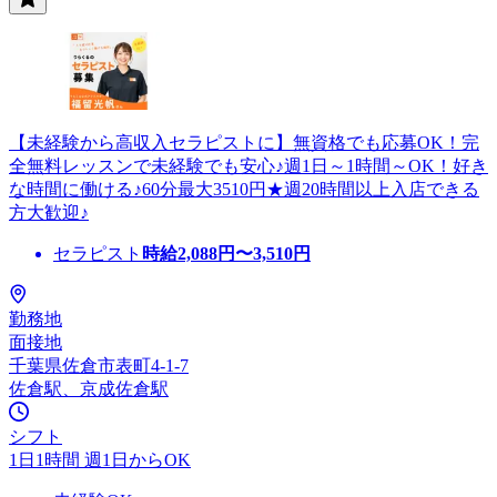
【未経験から高収入セラピストに】無資格でも応募OK！完
全無料レッスンで未経験でも安心♪週1日～1時間～OK！好き
な時間に働ける♪60分最大3510円★週20時間以上入店できる
方大歓迎♪
セラピスト
時給
2,088
円〜
3,510
円
勤務地
面接地
千葉県佐倉市表町4-1-7
佐倉駅、京成佐倉駅
シフト
1日1時間 週1日からOK