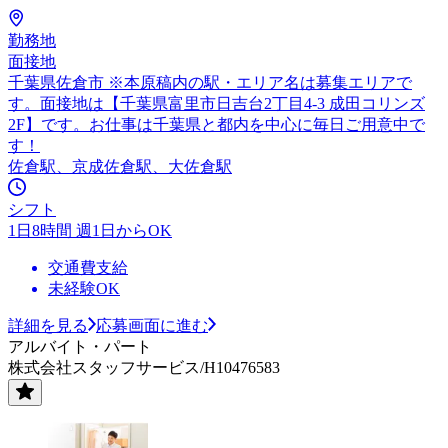
勤務地
面接地
千葉県佐倉市 ※本原稿内の駅・エリア名は募集エリアで
す。面接地は【千葉県富里市日吉台2丁目4-3 成田コリンズ
2F】です。お仕事は千葉県と都内を中心に毎日ご用意中で
す！
佐倉駅、京成佐倉駅、大佐倉駅
シフト
1日8時間 週1日からOK
交通費支給
未経験OK
詳細を見る
応募画面に進む
アルバイト・パート
株式会社スタッフサービス/H10476583