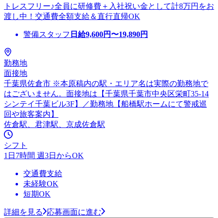
トレスフリー♪全員に研修費＋入社祝い金として計8万円をお
渡し中！交通費全額支給＆直行直帰OK
警備スタッフ
日給
9,600
円〜
19,890
円
勤務地
面接地
千葉県佐倉市 ※本原稿内の駅・エリア名は実際の勤務地で
はございません。面接地は【千葉県千葉市中央区栄町35-14
シンテイ千葉ビル3F】／勤務地【船橋駅ホームにて警戒巡
回や旅客案内】
佐倉駅、君津駅、京成佐倉駅
シフト
1日7時間 週3日からOK
交通費支給
未経験OK
短期OK
詳細を見る
応募画面に進む