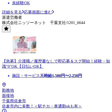
未経験OK
詳細を見る
応募画面に進む
派遣労働者
株式会社ニッソーネット 千葉支社/1201_6644
【急募】介護職／履歴書なしで即応募＆スグ開始！経験・知
識"0"OK【日払いOK】
施設・サービス系
時給
1,500
円〜
2,250
円
勤務地
面接地
千葉県佐倉市
佐倉市内に多数！＜駅チカ・車通勤okも有＞