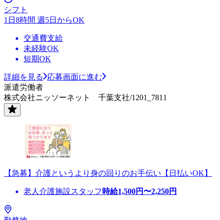
シフト
1日8時間 週5日からOK
交通費支給
未経験OK
短期OK
詳細を見る
応募画面に進む
派遣労働者
株式会社ニッソーネット 千葉支社/1201_7811
【急募】介護というより身の回りのお手伝い【日払いOK】
老人介護施設スタッフ
時給
1,500
円〜
2,250
円