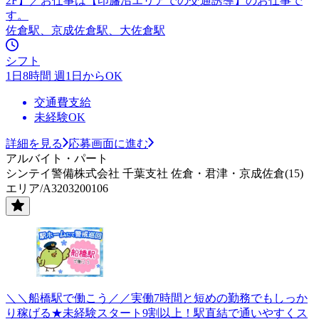
2F】／お仕事は【印旛沼エリアでの交通誘導】のお仕事で
す。
佐倉駅、京成佐倉駅、大佐倉駅
シフト
1日8時間 週1日からOK
交通費支給
未経験OK
詳細を見る
応募画面に進む
アルバイト・パート
シンテイ警備株式会社 千葉支社 佐倉・君津・京成佐倉(15)
エリア/A3203200106
＼＼船橋駅で働こう／／実働7時間と短めの勤務でもしっか
り稼げる★未経験スタート9割以上！駅直結で通いやすくス