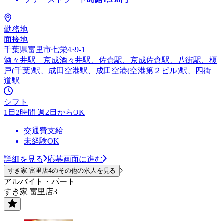
勤務地
面接地
千葉県富里市七栄439-1
酒々井駅、京成酒々井駅、佐倉駅、京成佐倉駅、八街駅、榎
戸(千葉)駅、成田空港駅、成田空港(空港第２ビル)駅、四街
道駅
シフト
1日2時間 週2日からOK
交通費支給
未経験OK
詳細を見る
応募画面に進む
すき家 富里店4のその他の求人を見る
アルバイト・パート
すき家 富里店3