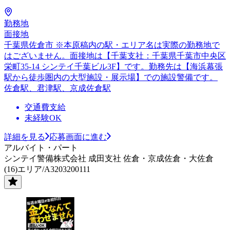
勤務地
面接地
千葉県佐倉市 ※本原稿内の駅・エリア名は実際の勤務地で
はございません。面接地は【千葉支社：千葉県千葉市中央区
栄町35-14 シンテイ千葉ビル3F】です。勤務先は【海浜幕張
駅から徒歩圏内の大型施設・展示場】での施設警備です。
佐倉駅、君津駅、京成佐倉駅
交通費支給
未経験OK
詳細を見る
応募画面に進む
アルバイト・パート
シンテイ警備株式会社 成田支社 佐倉・京成佐倉・大佐倉
(16)エリア/A3203200111