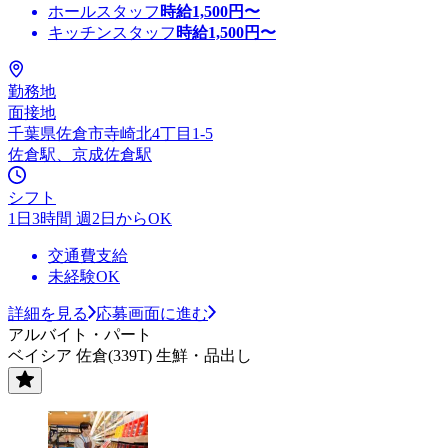
ホールスタッフ
時給
1,500
円〜
キッチンスタッフ
時給
1,500
円〜
勤務地
面接地
千葉県佐倉市寺崎北4丁目1-5
佐倉駅、京成佐倉駅
シフト
1日3時間 週2日からOK
交通費支給
未経験OK
詳細を見る
応募画面に進む
アルバイト・パート
ベイシア 佐倉(339T) 生鮮・品出し