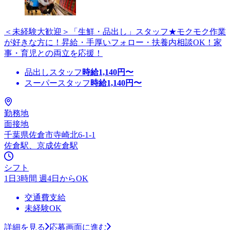
＜未経験大歓迎＞「生鮮・品出し」スタッフ★モクモク作業
が好きな方に！昇給・手厚いフォロー・扶養内相談OK！家
事・育児との両立を応援！
品出しスタッフ
時給
1,140
円〜
スーパースタッフ
時給
1,140
円〜
勤務地
面接地
千葉県佐倉市寺崎北6-1-1
佐倉駅、京成佐倉駅
シフト
1日3時間 週4日からOK
交通費支給
未経験OK
詳細を見る
応募画面に進む