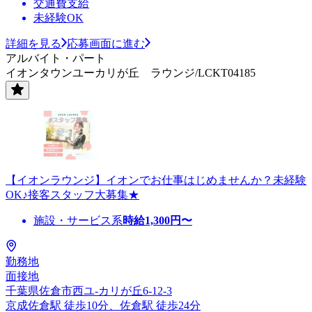
交通費支給
未経験OK
詳細を見る
応募画面に進む
アルバイト・パート
イオンタウンユーカリが丘 ラウンジ/LCKT04185
【イオンラウンジ】イオンでお仕事はじめませんか？未経験
OK♪接客スタッフ大募集★
施設・サービス系
時給
1,300
円〜
勤務地
面接地
千葉県佐倉市西ユ-カリが丘6-12-3
京成佐倉駅 徒歩10分、佐倉駅 徒歩24分