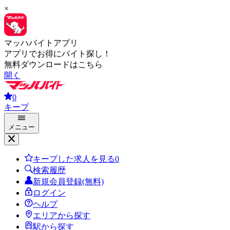
×
マッハバイトアプリ
アプリでお得にバイト探し！
無料ダウンロードはこちら
開く
0
キープ
メニュー
キープした求人を見る
0
検索履歴
新規会員登録(無料)
ログイン
ヘルプ
エリアから探す
駅から探す