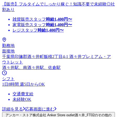
【販売】フルタイムでしっかり稼ぐ！知識不要で未経験◎社
割あり
雑貨販売スタッフ
時給
1,400
円〜
家電販売スタッフ
時給
1,400
円〜
レジスタッフ
時給
1,400
円〜
勤務地
面接地
千葉県印旛郡酒々井町飯積2丁目4-1 酒々井プレミアム・ア
ウトレット
酒々井駅、南酒々井駅、佐倉駅
シフト
1日8時間 週5日からOK
交通費支給
未経験OK
詳細を見る
応募画面に進む
アンカー・ストア株式会社 Anker Store outlet酒々井_FT02のその他の