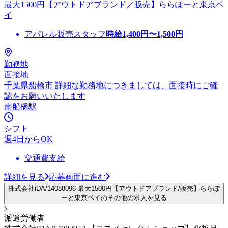
最大1500円【アウトドアブランド／販売】ららぽーと東京ベ
イ
アパレル販売スタッフ
時給
1,400
円〜
1,500
円
勤務地
面接地
千葉県船橋市 詳細な勤務地につきましては、面接時にご確
認をお願いいたします
南船橋駅
シフト
週4日からOK
交通費支給
詳細を見る
応募画面に進む
株式会社iDA/14088096 最大1500円【アウトドアブランド/販売】ららぽ
ーと東京ベイのその他の求人を見る
派遣労働者