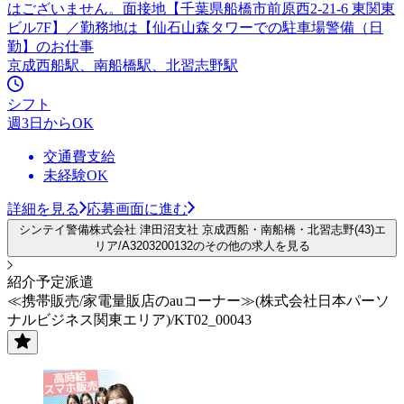
はございません。面接地【千葉県船橋市前原西2-21-6 東関東
ビル7F】／勤務地は【仙石山森タワーでの駐車場警備（日
勤】のお仕事
京成西船駅、南船橋駅、北習志野駅
シフト
週3日からOK
交通費支給
未経験OK
詳細を見る
応募画面に進む
シンテイ警備株式会社 津田沼支社 京成西船・南船橋・北習志野(43)エ
リア/A3203200132のその他の求人を見る
紹介予定派遣
≪携帯販売/家電量販店のauコーナー≫(株式会社日本パーソ
ナルビジネス関東エリア)/KT02_00043