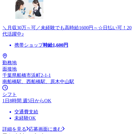
＼月収30万～可／未経験でも高時給1600円～☆日払い可！20
代活躍中♪
携帯ショップ
時給
1,600
円
勤務地
面接地
千葉県船橋市浜町2-1-1
南船橋駅、西船橋駅、原木中山駅
シフト
1日8時間 週5日からOK
交通費支給
未経験OK
詳細を見る
応募画面に進む