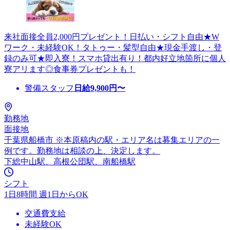
来社面接全員2,000円プレゼント！日払い・シフト自由★W
ワーク・未経験OK！タトゥー・髪型自由★現金手渡し・登
録のみ可★即入寮！スマホ貸出有り！都内好立地箇所に個人
寮アリます◎食事券プレゼントも！
警備スタッフ
日給
9,900
円〜
勤務地
面接地
千葉県船橋市 ※本原稿内の駅・エリア名は募集エリアの一
例です。勤務地は相談の上、決定します。
下総中山駅、高根公団駅、南船橋駅
シフト
1日8時間 週1日からOK
交通費支給
未経験OK