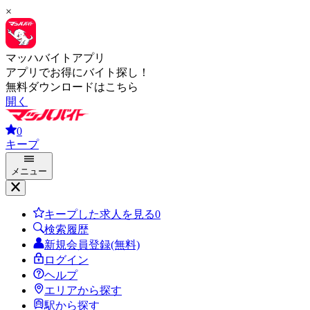
×
マッハバイトアプリ
アプリでお得にバイト探し！
無料ダウンロードはこちら
開く
0
キープ
メニュー
キープした求人を見る
0
検索履歴
新規会員登録(無料)
ログイン
ヘルプ
エリアから探す
駅から探す