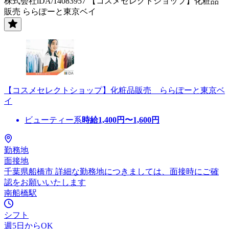
株式会社iDA/14083957 【コスメセレクトショップ】化粧品
販売 ららぽーと東京ベイ
【コスメセレクトショップ】化粧品販売 ららぽーと東京ベ
イ
ビューティー系
時給
1,400
円〜
1,600
円
勤務地
面接地
千葉県船橋市 詳細な勤務地につきましては、面接時にご確
認をお願いいたします
南船橋駅
シフト
週5日からOK