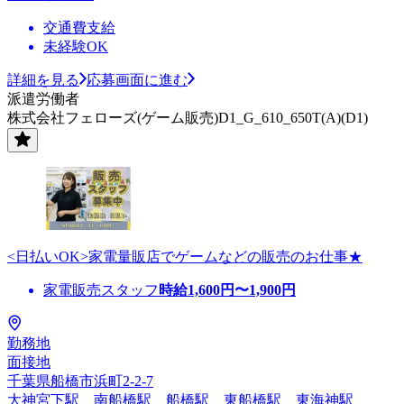
交通費支給
未経験OK
詳細を見る
応募画面に進む
派遣労働者
株式会社フェローズ(ゲーム販売)D1_G_610_650T(A)(D1)
<日払いOK>家電量販店でゲームなどの販売のお仕事★
家電販売スタッフ
時給
1,600
円〜
1,900
円
勤務地
面接地
千葉県船橋市浜町2-2-7
大神宮下駅、南船橋駅、船橋駅、東船橋駅、東海神駅