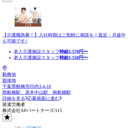
【介護職急募！】入社時期はご気軽に相談を！直近・月途中
も可能です♪
老人介護施設スタッフ
時給
1,570
円〜
老人介護施設スタッフ
時給
1,550
円〜
勤務地
面接地
千葉県船橋市印内3-4-18
西船橋駅、原木中山駅、南船橋駅
詳細を見る
応募画面に進む
派遣労働者
株式会社APパートナーズ/115