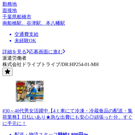
勤務地
面接地
千葉県船橋市
南船橋駅、谷津駅、本八幡駅
交通費支給
未経験OK
詳細を見る
応募画面に進む
派遣労働者
株式会社ドライブトライブ/DR:HP254-01-MH
#30～40代男女活躍中【4ｔ車にて冷凍・冷蔵食品の配送・集
荷業務】日払いあり★急な出費にも安心◎頑張った分、すぐ
に手元に！
配送・物流スタッフ
時給
1,800
円〜