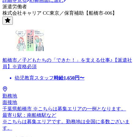
詳細を見る
応募画面に進む
派遣労働者
株式会社キャリア CC東京／保育補助【船橋市-006】
船橋市／子どもたちの「できた！」を支える仕事♪【派遣社
員】※資格必須
幼児教育スタッフ
時給
1,650
円〜
勤務地
面接地
千葉県船橋市 ※こちらは募集エリアの一例となります。
最寄り駅：南船橋駅など
※こちらは募集エリアです。勤務地は全国に多数ございま
す。