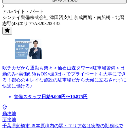
アルバイト・パート
シンテイ警備株式会社 津田沼支社 京成西船・南船橋・北習
志野(43)エリア/A3203200132
駅チカだから通勤も楽々＜仙石山森タワー×駐車場警備＞日
勤のみ×実働6.5hもOK×週3日～でプライベートも大事にでき
る！都心のキレイな施設の駐車場だから天候に左右されずに
快適に働ける♪
警備スタッフ
日給
9,000
円〜
10,875
円
勤務地
面接地
千葉県船橋市 ※本原稿内の駅・エリア名は実際の勤務地で