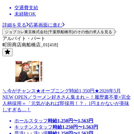
交通費支給
未経験OK
詳細を見る
応募画面に進む
ジョブコレ東京株式会社(千葉県船橋市)のその他の求人を見る
アルバイト・パート
町田商店南船橋店_01[418]
＼今がチャンス★オープニング時給1,350円★2026年5月
NEW OPEN／ラーメン好きさん集まれ～！履歴書不要×完全
人柄採用＝「元気があれば即採用！？」1円まかないが美味
しすぎる…！
ホールスタッフ
時給
1,250
円〜
1,563
円
キッチンスタッフ
時給
1,250
円〜
1,563
円
皿洗い・洗い場
時給
1,250
円〜
1,563
円