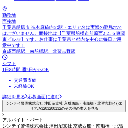
勤務地
面接地
千葉県船橋市 ※本原稿内の駅・エリア名は実際の勤務地で
はございません。面接地は【千葉県船橋市前原西2-21-6 東関
東ビル7F】です。お仕事は千葉県と都内を中心に毎日ご用
意中です！
京成西船駅、南船橋駅、北習志野駅
シフト
1日8時間 週5日からOK
交通費支給
未経験OK
詳細を見る
応募画面に進む
シンテイ警備株式会社 津田沼支社 京成西船・南船橋・北習志野(47)エ
リア/A3203200132のその他の求人を見る
アルバイト・パート
シンテイ警備株式会社 津田沼支社 京成西船・南船橋・北習