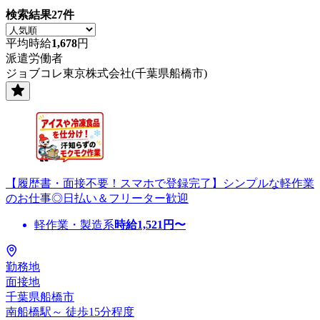
検索結果
27
件
平均時給
1,678
円
派遣労働者
ジョブコレ東京株式会社(千葉県船橋市)
【履歴書・面接不要！スマホで登録完了】シンプルな軽作業
のお仕事◎日払い＆フリーター歓迎
軽作業・製造系
時給
1,521
円〜
勤務地
面接地
千葉県船橋市
南船橋駅～ 徒歩15分程度