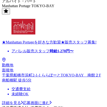
アルバイト・パート
Manhattan Portage TOKYO-BAY
★Manhattan Portageを好きな方歓迎★販売スタッフ募集!
アパレル販売スタッフ
時給
1,270
円〜
勤務地
面接地
千葉県船橋市浜町2-1-1 ららぽーとTOKYO-BAY 南館２F
南船橋駅 徒歩5分
交通費支給
未経験OK
詳細を見る
応募画面に進む