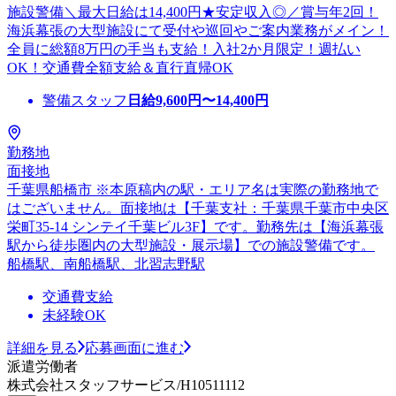
施設警備＼最大日給は14,400円★安定収入◎／賞与年2回！
海浜幕張の大型施設にて受付や巡回やご案内業務がメイン！
全員に総額8万円の手当も支給！入社2か月限定！週払い
OK！交通費全額支給＆直行直帰OK
警備スタッフ
日給
9,600
円〜
14,400
円
勤務地
面接地
千葉県船橋市 ※本原稿内の駅・エリア名は実際の勤務地で
はございません。面接地は【千葉支社：千葉県千葉市中央区
栄町35-14 シンテイ千葉ビル3F】です。勤務先は【海浜幕張
駅から徒歩圏内の大型施設・展示場】での施設警備です。
船橋駅、南船橋駅、北習志野駅
交通費支給
未経験OK
詳細を見る
応募画面に進む
派遣労働者
株式会社スタッフサービス/H10511112