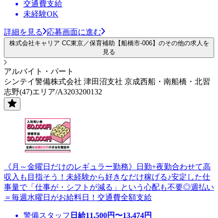
交通費支給
未経験OK
詳細を見る
応募画面に進む
株式会社キャリア CC東京／保育補助【船橋市-006】のその他の求人を
見る
アルバイト・パート
シンテイ警備株式会社 津田沼支社 京成西船・南船橋・北習
志野(47)エリア/A3203200132
《月～金曜日だけのレギュラー勤務》日勤+夜勤合わせて高
収入も目指そう！未経験から好きなだけ稼げる♪安定した仕
事量で「仕事が・シフトが減る」という心配も不要◎週払い
＝毎週水曜日がお給料日！交通費全額支給
警備スタッフ
日給
11,500
円〜
13,474
円