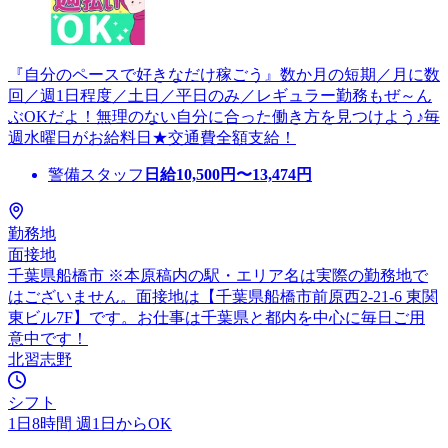
『自分のペースで好きなだけ稼ごう』数か月の短期／月に数
回／週1日程度／土日／平日のみ／レギュラー勤務もぜ～ん
ぶOKだよ！無理のない自分に合った働き方を見つけよう♪毎
週水曜日がお給料日★交通費全額支給！
警備スタッフ
日給
10,500
円〜
13,474
円
勤務地
面接地
千葉県船橋市 ※本原稿内の駅・エリア名は実際の勤務地で
はございません。面接地は【千葉県船橋市前原西2-21-6 東関
東ビル7F】です。お仕事は千葉県と都内を中心に毎日ご用
意中です！
北習志野
シフト
1日8時間 週1日からOK