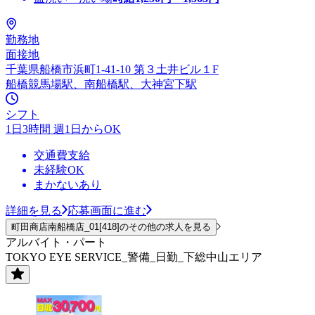
勤務地
面接地
千葉県船橋市浜町1-41-10 第３土井ビル１F
船橋競馬場駅、南船橋駅、大神宮下駅
シフト
1日3時間 週1日からOK
交通費支給
未経験OK
まかないあり
詳細を見る
応募画面に進む
町田商店南船橋店_01[418]のその他の求人を見る
アルバイト・パート
TOKYO EYE SERVICE_警備_日勤_下総中山エリア