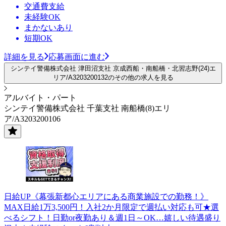
交通費支給
未経験OK
まかないあり
短期OK
詳細を見る
応募画面に進む
シンテイ警備株式会社 津田沼支社 京成西船・南船橋・北習志野(24)エ
リア/A3203200132のその他の求人を見る
アルバイト・パート
シンテイ警備株式会社 千葉支社 南船橋(8)エリ
ア/A3203200106
日給UP《幕張新都心エリアにある商業施設での勤務！》
MAX日給1万3,500円！入社2か月限定で週払い対応も可★選
べるシフト！日勤or夜勤あり＆週1日～OK…嬉しい待遇盛り