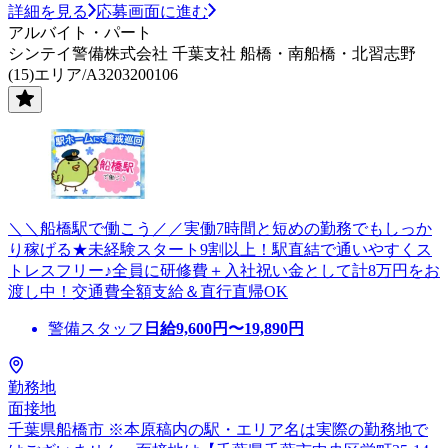
詳細を見る
応募画面に進む
アルバイト・パート
シンテイ警備株式会社 千葉支社 船橋・南船橋・北習志野
(15)エリア/A3203200106
＼＼船橋駅で働こう／／実働7時間と短めの勤務でもしっか
り稼げる★未経験スタート9割以上！駅直結で通いやすくス
トレスフリー♪全員に研修費＋入社祝い金として計8万円をお
渡し中！交通費全額支給＆直行直帰OK
警備スタッフ
日給
9,600
円〜
19,890
円
勤務地
面接地
千葉県船橋市 ※本原稿内の駅・エリア名は実際の勤務地で