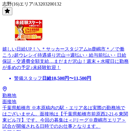
志野(16)エリア/A3203200132
嬉しい日給UP！＼＊サッカースタジアムin鹿嶋市＊／で働
こう♪超ウレシイ待遇盛り沢山⇒週払い・給与前払い・日給
保証・交通費全額支給…まだまだ沢山！週末＋水曜日に勤務
が多めの予定♪未経験歓迎！
警備スタッフ
日給
10,500
円〜
11,500
円
勤務地
面接地
千葉県船橋市 ※本原稿内の駅・エリア名は実際の勤務地で
はございません。面接地は【千葉県船橋市前原西2-21-6 東関
東ビル7F】です。今回の募集は＜Jリーグ※鹿嶋市エリア＞
試合が開催される日時でのお仕事となります。