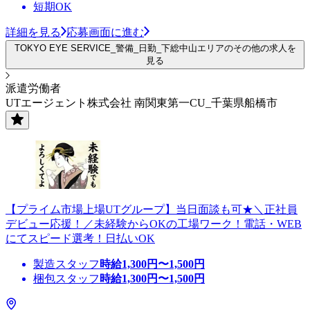
短期OK
詳細を見る
応募画面に進む
TOKYO EYE SERVICE_警備_日勤_下総中山エリアのその他の求人を
見る
派遣労働者
UTエージェント株式会社 南関東第一CU_千葉県船橋市
【プライム市場上場UTグループ】当日面談も可★＼正社員
デビュー応援！／未経験からOKの工場ワーク！電話・WEB
にてスピード選考！日払いOK
製造スタッフ
時給
1,300
円〜
1,500
円
梱包スタッフ
時給
1,300
円〜
1,500
円