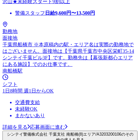
沢山★未経験スタート9割以上
警備スタッフ
日給
9,600
円〜
13,500
円
勤務地
面接地
千葉県船橋市 ※本原稿内の駅・エリア名は実際の勤務地で
はございません。面接地は【千葉県千葉市中央区栄町35-14
シンテイ千葉ビル3F】です。勤務先は【幕張新都心エリア
にある施設】でのお仕事です。
南船橋駅
シフト
1日8時間 週1日からOK
交通費支給
未経験OK
まかないあり
詳細を見る
応募画面に進む
シンテイ警備株式会社 千葉支社 南船橋(8)エリア/A3203200106のその
他の求人を見る