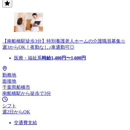
【南船橋駅徒歩3分】特別養護老人ホームの介護職員募集☆
週3からOK！夜勤なし♪車通勤可◎
医療・福祉系
時給
1,400
円〜
1,600
円
勤務地
面接地
千葉県船橋市
南船橋駅から徒歩で3分
シフト
週2日からOK
交通費支給