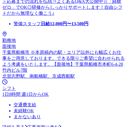
＞応募までの流れを払拭⇒よくあるQ&A大公開中☆「経験
ゼロ」でOK◎研修からしっかりサポートします！自由シフ
トだから無理なく働こう♪
警備スタッフ
日給
12,000
円〜
13,500
円
勤務地
面接地
千葉県船橋市 ※本原稿内の駅・エリア以外にも幅広くお仕
事をご用意しております。できる限りご希望に合わせられる
よう考慮をいたします。【面接地】千葉県船橋市本町6-4-28
竹内ビル7階
北習志野駅、南船橋駅、京成西船駅
シフト
1日8時間 週1日からOK
交通費支給
未経験OK
まかないあり