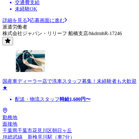
交通費支給
未経験OK
詳細を見る
応募画面に進む
派遣労働者
株式会社ジャパン・リリーフ 船橋支店/hkdrmhR-17246
国産車ディーラー店で洗車スタッフ募集！未経験者も大歓迎
★
配送・物流スタッフ
時給
1,600
円〜
勤務地
面接地
千葉県千葉市花見川区朝日ヶ丘
JR総武線 新検見川駅（車7分）