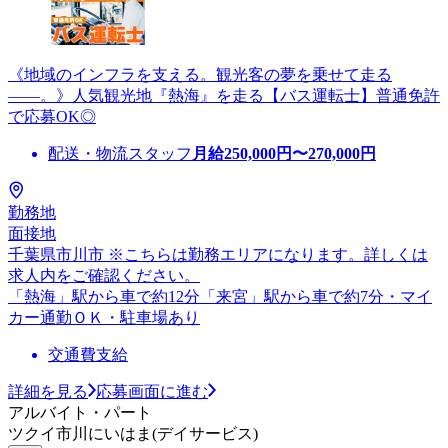
《地域のインフラを支える。観光客の夢を乗せて走る
――。》人気観光地『熱海』を走る【バス運転士】普通免許
で応募OK◎
配送・物流スタッフ
月給
250,000
円〜
270,000
円
勤務地
面接地
千葉県市川市 ※こちらは勤務エリアになります。詳しくは
求人内をご確認ください。
「熱海」駅から車で約12分「来宮」駅から車で約7分・マイ
カー通勤ＯＫ・駐車場あり
交通費支給
詳細を見る
応募画面に進む
アルバイト・パート
ツクイ市川にいはま(デイサービス)