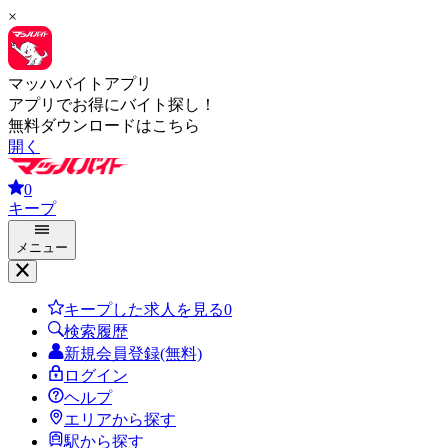
×
マッハバイトアプリ
アプリでお得にバイト探し！
無料ダウンロードはこちら
開く
0
キープ
メニュー
キープした求人を見る
0
検索履歴
新規会員登録(無料)
ログイン
ヘルプ
エリアから探す
駅から探す