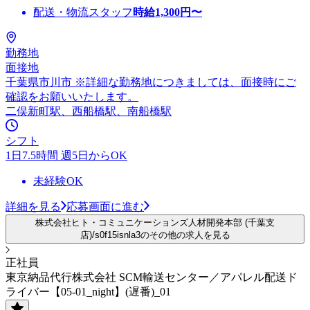
配送・物流スタッフ
時給
1,300
円〜
勤務地
面接地
千葉県市川市 ※詳細な勤務地につきましては、面接時にご
確認をお願いいたします。
二俣新町駅、西船橋駅、南船橋駅
シフト
1日7.5時間 週5日からOK
未経験OK
詳細を見る
応募画面に進む
株式会社ヒト・コミュニケーションズ人材開発本部 (千葉支
店)/s0f15isnla3のその他の求人を見る
正社員
東京納品代行株式会社 SCM輸送センター／アパレル配送ド
ライバー【05-01_night】(遅番)_01