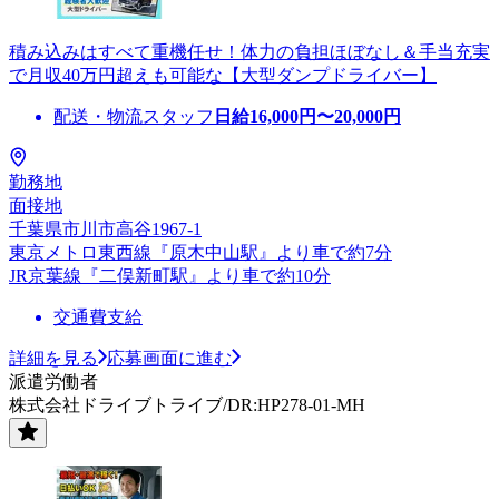
積み込みはすべて重機任せ！体力の負担ほぼなし＆手当充実
で月収40万円超えも可能な【大型ダンプドライバー】
配送・物流スタッフ
日給
16,000
円〜
20,000
円
勤務地
面接地
千葉県市川市高谷1967-1
東京メトロ東西線『原木中山駅』より車で約7分
JR京葉線『二俣新町駅』より車で約10分
交通費支給
詳細を見る
応募画面に進む
派遣労働者
株式会社ドライブトライブ/DR:HP278-01-MH