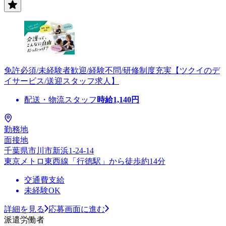
免許必須/未経験者歓迎/経験不問/研修制度充実【ツクイのデ
イサービス/送迎スタッフ求人】
配送・物流スタッフ
時給
1,140
円
勤務地
面接地
千葉県市川市新浜1-24-14
東京メトロ東西線「行徳駅」から徒歩約14分
交通費支給
未経験OK
詳細を見る
応募画面に進む
派遣労働者