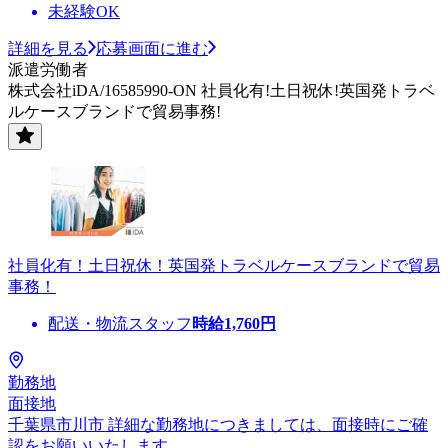
未経験OK
詳細を見る
応募画面に進む
派遣労働者
株式会社iDA/16585990-ON 社員化有!土日祝休!英国発トラベ
ルケースブランドで貿易事務!
社員化有！土日祝休！英国発トラベルケースブランドで貿易
事務！
配送・物流スタッフ
時給
1,760
円
勤務地
面接地
千葉県市川市 詳細な勤務地につきましては、面接時にご確
認をお願いいたします