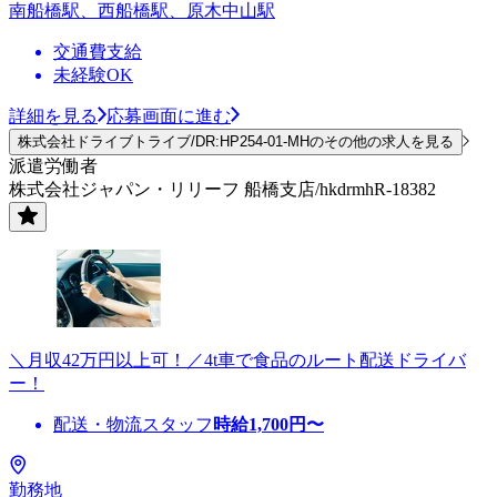
南船橋駅、西船橋駅、原木中山駅
交通費支給
未経験OK
詳細を見る
応募画面に進む
株式会社ドライブトライブ/DR:HP254-01-MHのその他の求人を見る
派遣労働者
株式会社ジャパン・リリーフ 船橋支店/hkdrmhR-18382
＼月収42万円以上可！／4t車で食品のルート配送ドライバ
ー！
配送・物流スタッフ
時給
1,700
円〜
勤務地