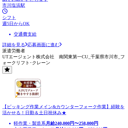
市川塩浜駅
シフト
週5日からOK
交通費支給
詳細を見る
応募画面に進む
派遣労働者
UTエージェント株式会社 南関東第一CU_千葉県市川市_フ
ォークリフト･クレーン
【ピッキング作業メイン&カウンターフォーク作業】経験を
活かせる！日勤＆土日祝休み★
軽作業・製造系
月給
240,000
円〜
258,000
円