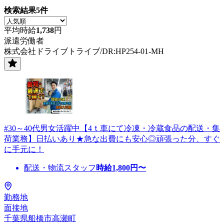
検索結果
5
件
平均時給
1,738
円
派遣労働者
株式会社ドライブトライブ/DR:HP254-01-MH
#30～40代男女活躍中【4ｔ車にて冷凍・冷蔵食品の配送・集
荷業務】日払いあり★急な出費にも安心◎頑張った分、すぐ
に手元に！
配送・物流スタッフ
時給
1,800
円〜
勤務地
面接地
千葉県船橋市高瀬町