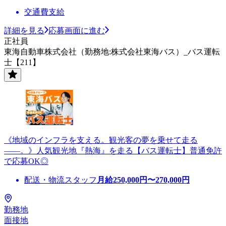
交通費支給
詳細を見る
応募画面に進む
正社員
東海自動車株式会社（勤務地:株式会社東海バス）_バス運転
士【211】
《地域のインフラを支える。観光客の夢を乗せて走る
――。》人気観光地『熱海』を走る【バス運転士】普通免許
で応募OK◎
配送・物流スタッフ
月給
250,000
円〜
270,000
円
勤務地
面接地