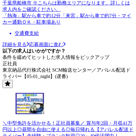
千葉県船橋市 ※こちらは勤務エリアになります。詳しくは
求人内をご確認ください。
「熱海」駅から車で約12分「来宮」駅から車で約7分・マイ
カー通勤ＯＫ・駐車場あり
交通費支給
詳細を見る
応募画面に進む
以下の求人はいかがですか？
条件を緩めてヒットした求人情報をピックアップ
正社員
東京納品代行株式会社 SCM輸送センター／アパレル配送ド
ライバー【05-01_night】(遅番)
＼中型免許を活かせる！正社員募集／ 賞与年2回・月収41万
円以上◎昼間を自由に使える◎毎日帰れる【アパレル配送ド
ライバー】未経験・ブランク歓迎◎20～40代活躍中！