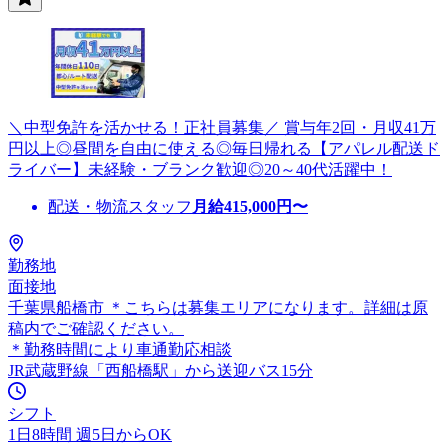
＼中型免許を活かせる！正社員募集／ 賞与年2回・月収41万
円以上◎昼間を自由に使える◎毎日帰れる【アパレル配送ド
ライバー】未経験・ブランク歓迎◎20～40代活躍中！
配送・物流スタッフ
月給
415,000
円〜
勤務地
面接地
千葉県船橋市 ＊こちらは募集エリアになります。詳細は原
稿内でご確認ください。
＊勤務時間により車通勤応相談
JR武蔵野線「西船橋駅」から送迎バス15分
シフト
1日8時間 週5日からOK