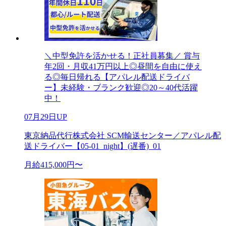
＼中型免許を活かせる！正社員募集／ 賞与
年2回・月収41万円以上◎昼間を自由に使え
る◎毎日帰れる【アパレル配送ドライバ
ー】未経験・ブランク歓迎◎20～40代活躍
中！
07月29日UP
東京納品代行株式会社 SCM輸送センター／アパレル配
送ドライバー【05-01_night】(遅番)_01
月給415,000円〜