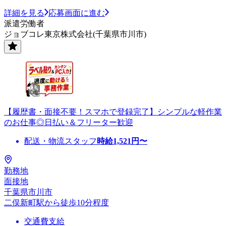
詳細を見る
応募画面に進む
派遣労働者
ジョブコレ東京株式会社(千葉県市川市)
【履歴書・面接不要！スマホで登録完了】シンプルな軽作業
のお仕事◎日払い＆フリーター歓迎
配送・物流スタッフ
時給
1,521
円〜
勤務地
面接地
千葉県市川市
二俣新町駅から徒歩10分程度
交通費支給