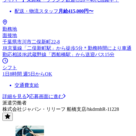
配送・物流スタッフ
月給
415,000
円〜
勤務地
面接地
千葉県市川市二俣新町22-8
JR京葉線「二俣新町駅」から徒歩5分＊勤務時間により車通
勤応相談JR武蔵野線「西船橋駅」から送迎バス15分
シフト
1日8時間 週5日からOK
交通費支給
詳細を見る
応募画面に進む
派遣労働者
株式会社ジャパン・リリーフ 船橋支店/hkdrmhR-11228