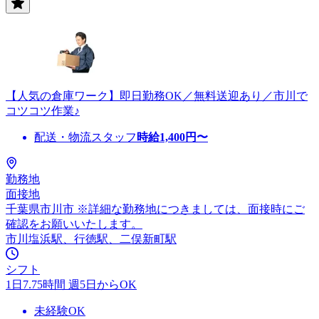
【人気の倉庫ワーク】即日勤務OK／無料送迎あり／市川で
コツコツ作業♪
配送・物流スタッフ
時給
1,400
円〜
勤務地
面接地
千葉県市川市 ※詳細な勤務地につきましては、面接時にご
確認をお願いいたします。
市川塩浜駅、行徳駅、二俣新町駅
シフト
1日7.75時間 週5日からOK
未経験OK