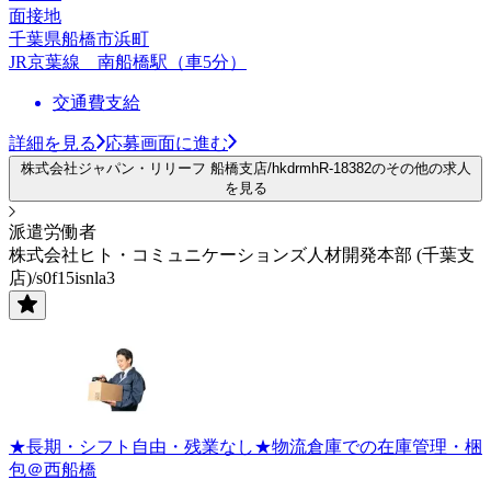
面接地
千葉県船橋市浜町
JR京葉線 南船橋駅（車5分）
交通費支給
詳細を見る
応募画面に進む
株式会社ジャパン・リリーフ 船橋支店/hkdrmhR-18382のその他の求人
を見る
派遣労働者
株式会社ヒト・コミュニケーションズ人材開発本部 (千葉支
店)/s0f15isnla3
★長期・シフト自由・残業なし★物流倉庫での在庫管理・梱
包＠西船橋