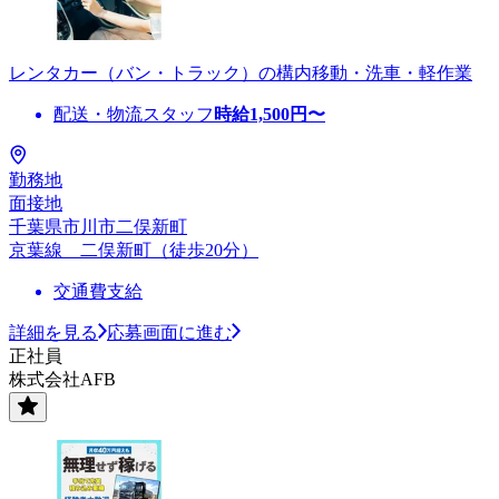
レンタカー（バン・トラック）の構内移動・洗車・軽作業
配送・物流スタッフ
時給
1,500
円〜
勤務地
面接地
千葉県市川市二俣新町
京葉線 二俣新町（徒歩20分）
交通費支給
詳細を見る
応募画面に進む
正社員
株式会社AFB