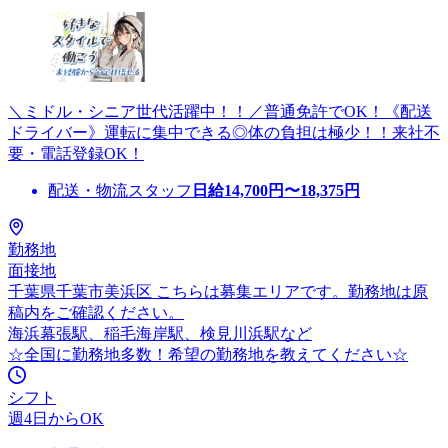
＼ミドル・シニア世代活躍中！！／普通免許でOK！《配送
ドライバー》運転に集中できる◎体の負担は極少！！来社不
要・電話登録OK！
配送・物流スタッフ
日給
14,700
円〜
18,375
円
勤務地
面接地
千葉県千葉市美浜区 こちらは募集エリアです。勤務地は原
稿内をご確認ください。
海浜幕張駅、稲毛海岸駅、検見川浜駅など
☆全国に勤務地多数！希望の勤務地を教えてください☆
シフト
週4日からOK