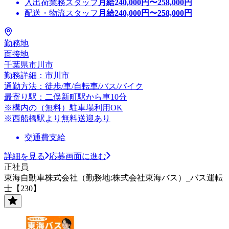
入出荷業務スタッフ
月給
240,000
円〜
258,000
円
配送・物流スタッフ
月給
240,000
円〜
258,000
円
勤務地
面接地
千葉県市川市
勤務詳細：市川市
通勤方法：徒歩/車/自転車/バス/バイク
最寄り駅：二俣新町駅から車10分
※構内の（無料）駐車場利用OK
※西船橋駅より無料送迎あり
交通費支給
詳細を見る
応募画面に進む
正社員
東海自動車株式会社（勤務地:株式会社東海バス）_バス運転
士【230】