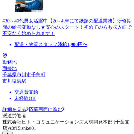
#30～40代男女活躍中【2t～4t車にて紙類の配送業務】研修期
間の給与変動なし★安心のスタート！初めての方も収入面で
不安なく始められます！
配送・物流スタッフ
時給
1,900
円〜
勤務地
面接地
千葉県市川市千鳥町
市川塩浜駅
交通費支給
未経験OK
詳細を見る
応募画面に進む
派遣労働者
株式会社ヒト・コミュニケーションズ人材開発本部 (千葉支
店)/s0f15isnkei01