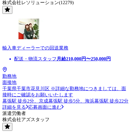
株式会社レソリューション(12279)
輸入車ディーラーでの回送業務
配送・物流スタッフ
月給
210,000
円〜
250,000
円
勤務地
面接地
千葉県千葉市花見川区 ※詳細な勤務地につきましては、面
接時にご確認をお願いいたします
幕張駅 徒歩2分、京成幕張駅 徒歩5分、海浜幕張駅 徒歩22分
詳細を見る
応募画面に進む
派遣労働者
株式会社アズスタッフ