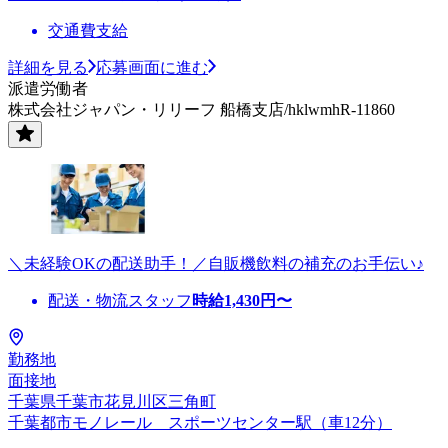
交通費支給
詳細を見る
応募画面に進む
派遣労働者
株式会社ジャパン・リリーフ 船橋支店/hklwmhR-11860
＼未経験OKの配送助手！／自販機飲料の補充のお手伝い♪
配送・物流スタッフ
時給
1,430
円〜
勤務地
面接地
千葉県千葉市花見川区三角町
千葉都市モノレール スポーツセンター駅（車12分）