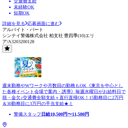
交通費支給
未経験OK
短期OK
詳細を見る
応募画面に進む
アルバイト・パート
シンテイ警備株式会社 柏支社 豊四季(10)エリ
ア/A3203200128
週末勤務やWワークや月数回の勤務もOK《東京を中心とし
た各種イベント会場で案内・誘導》毎週水曜日がお給料日で
脱・金欠♪交通費全額支給＋直行直帰OK！15勤務目に2万円
＆30勤務目に3万円の手当支給★ミ
警備スタッフ
日給
10,500
円〜
11,500
円