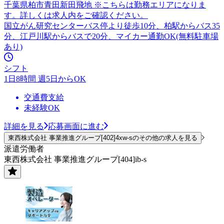
千葉県柏市青田新田飛地 ※こちらは勤務エリアになりま
す。詳しくは求人内をご確認ください。
国立がん研究センターバス停より徒歩10分、柏駅からバス35
分、江戸川駅からバスで20分、マイカー通勤OK(無料駐車場
あり)
シフト
1日8時間 週5日からOK
交通費支給
未経験OK
詳細を見る
応募画面に進む
東西株式会社 事業推進グループ[402]4xw-sのその他の求人を見る
派遣労働者
東西株式会社 事業推進グループ[404]ib-s