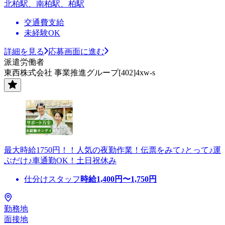
北柏駅、南柏駅、柏駅
交通費支給
未経験OK
詳細を見る
応募画面に進む
派遣労働者
東西株式会社 事業推進グループ[402]4xw-s
最大時給1750円！！人気の夜勤作業！伝票をみて♪とって♪運
ぶだけ♪車通勤OK！土日祝休み
仕分けスタッフ
時給
1,400
円〜
1,750
円
勤務地
面接地