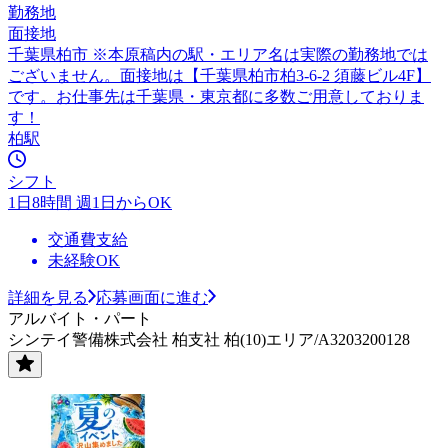
勤務地
面接地
千葉県柏市 ※本原稿内の駅・エリア名は実際の勤務地では
ございません。面接地は【千葉県柏市柏3-6-2 須藤ビル4F】
です。お仕事先は千葉県・東京都に多数ご用意しておりま
す！
柏駅
シフト
1日8時間 週1日からOK
交通費支給
未経験OK
詳細を見る
応募画面に進む
アルバイト・パート
シンテイ警備株式会社 柏支社 柏(10)エリア/A3203200128