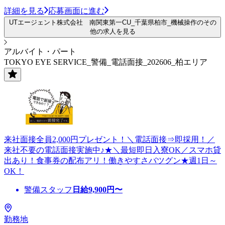
詳細を見る
応募画面に進む
UTエージェント株式会社 南関東第一CU_千葉県柏市_機械操作のその
他の求人を見る
アルバイト・パート
TOKYO EYE SERVICE_警備_電話面接_202606_柏エリア
来社面接全員2,000円プレゼント！＼電話面接⇒即採用！／
来社不要の電話面接実施中♪★＼最短即日入寮OK／スマホ貸
出あり！食事券の配布アリ！働きやすさバツグン★週1日～
OK！
警備スタッフ
日給
9,900
円〜
勤務地