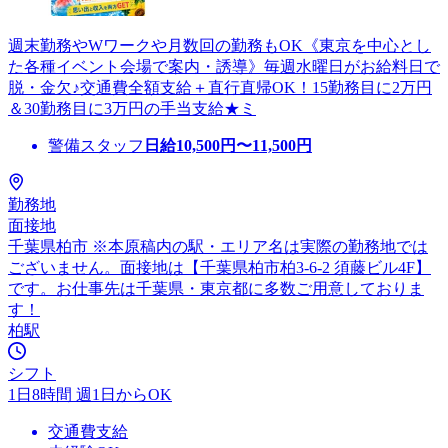
週末勤務やWワークや月数回の勤務もOK《東京を中心とし
た各種イベント会場で案内・誘導》毎週水曜日がお給料日で
脱・金欠♪交通費全額支給＋直行直帰OK！15勤務目に2万円
＆30勤務目に3万円の手当支給★ミ
警備スタッフ
日給
10,500
円〜
11,500
円
勤務地
面接地
千葉県柏市 ※本原稿内の駅・エリア名は実際の勤務地では
ございません。面接地は【千葉県柏市柏3-6-2 須藤ビル4F】
です。お仕事先は千葉県・東京都に多数ご用意しておりま
す！
柏駅
シフト
1日8時間 週1日からOK
交通費支給