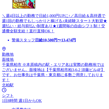
＼週4日以上の勤務で日給1,000円UPに↑／高日給＆高待遇で
週1回の勤務でもしっかりと稼げる♪未経験スタート大歓迎★
週払い・給与前払い制度あり★1週間毎の自由シフト制！交
通費全額支給！直行直帰OK！
警備スタッフ
日給
10,500
円〜
13,474
円
勤務地
面接地
千葉県柏市 ※本原稿内の駅・エリア名は実際の勤務地では
ございません。面接地は【千葉県柏市柏3-6-2 須藤ビル4F】
です。お仕事先は千葉県・東京都に多数ご用意しておりま
す！
北柏駅
シフト
1日8時間 週1日からOK