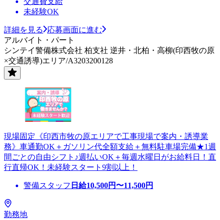
交通費支給
未経験OK
詳細を見る
応募画面に進む
アルバイト・パート
シンテイ警備株式会社 柏支社 逆井・北柏・高柳(印西牧の原
×交通誘導)エリア/A3203200128
現場固定《印西市牧の原エリアで工事現場で案内・誘導業
務》車通勤OK＋ガソリン代全額支給＋無料駐車場完備★1週
間ごとの自由シフト♪週払いOK＋毎週水曜日がお給料日！直
行直帰OK！未経験スタート9割以上！
警備スタッフ
日給
10,500
円〜
11,500
円
勤務地