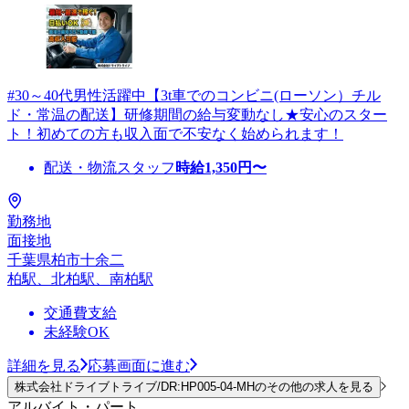
#30～40代男性活躍中【3t車でのコンビニ(ローソン）チル
ド・常温の配送】研修期間の給与変動なし★安心のスター
ト！初めての方も収入面で不安なく始められます！
配送・物流スタッフ
時給
1,350
円〜
勤務地
面接地
千葉県柏市十余二
柏駅、北柏駅、南柏駅
交通費支給
未経験OK
詳細を見る
応募画面に進む
株式会社ドライブトライブ/DR:HP005-04-MHのその他の求人を見る
アルバイト・パート