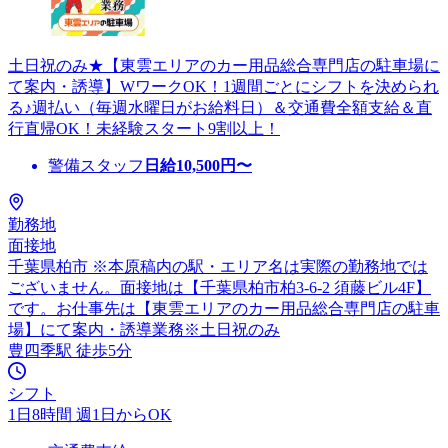
土日祝のみ★【東雲エリアのカー用品総合専門店の駐車場に
て案内・誘導】WワークOK！1週間ごとにシフトを決められ
る♪週払い（毎週水曜日がお給料日）＆交通費全額支給＆直
行直帰OK！未経験スタート9割以上！
警備スタッフ
日給
10,500
円〜
勤務地
面接地
千葉県柏市 ※本原稿内の駅・エリア名は実際の勤務地では
ございません。面接地は【千葉県柏市柏3-6-2 須藤ビル4F】
です。お仕事先は【東雲エリアのカー用品総合専門店の駐車
場】にて案内・誘導業務※土日祝のみ
豊四季駅 徒歩5分
シフト
1日8時間 週1日からOK