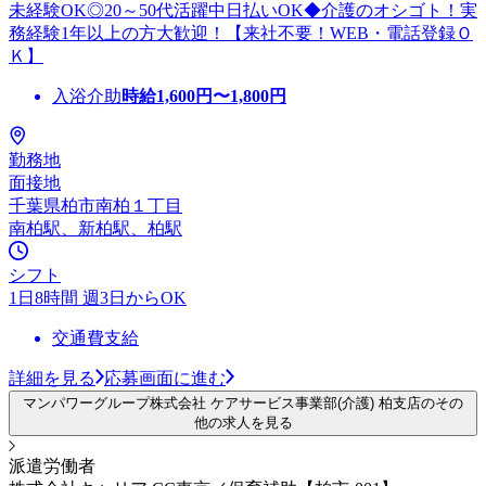
未経験OK◎20～50代活躍中日払いOK◆介護のオシゴト！実
務経験1年以上の方大歓迎！【来社不要！WEB・電話登録Ｏ
Ｋ】
入浴介助
時給
1,600
円〜
1,800
円
勤務地
面接地
千葉県柏市南柏１丁目
南柏駅、新柏駅、柏駅
シフト
1日8時間 週3日からOK
交通費支給
詳細を見る
応募画面に進む
マンパワーグループ株式会社 ケアサービス事業部(介護) 柏支店のその
他の求人を見る
派遣労働者