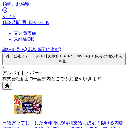
柏駅、北柏駅
シフト
1日8時間 週5日からOK
交通費支給
未経験OK
詳細を見る
応募画面に進む
株式会社フェローズ(au未経験)D1_A_621_705T(A)(D1)のその他の求人
を見る
アルバイト・パート
株式会社創新□千葉県内どこでもお迎えいきます
日給アップしました★年2回の特別支給も決定！稼げる内容