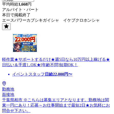
平均時給
1,668
円
アルバイト・パート
本日で掲載終了
エースパワーカブシキガイシャ イケブクロホンシャ
軽作業★サポートするだけ★週5日なら10万円以上稼げる★
日払い＆手渡しOK★[年齢不問]短期OK！
イベントスタッフ
日給
22,000
円〜
勤務地
面接地
千葉県柏市 ※こちらは募集エリアとなります。勤務地は関
東一円にあり！応募～お仕事開始まで最短2日★お気軽にお
問合せ下さい。