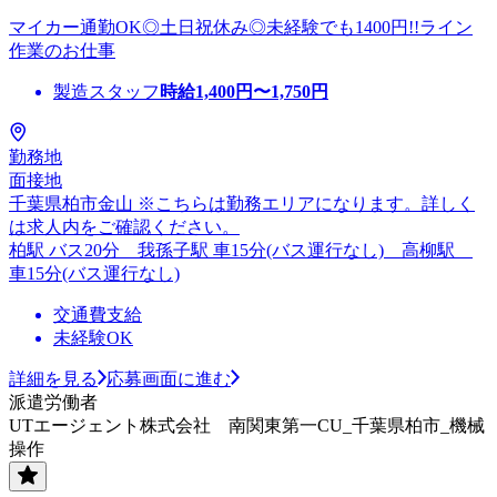
マイカー通勤OK◎土日祝休み◎未経験でも1400円!!ライン
作業のお仕事
製造スタッフ
時給
1,400
円〜
1,750
円
勤務地
面接地
千葉県柏市金山 ※こちらは勤務エリアになります。詳しく
は求人内をご確認ください。
柏駅 バス20分 我孫子駅 車15分(バス運行なし) 高柳駅
車15分(バス運行なし)
交通費支給
未経験OK
詳細を見る
応募画面に進む
派遣労働者
UTエージェント株式会社 南関東第一CU_千葉県柏市_機械
操作