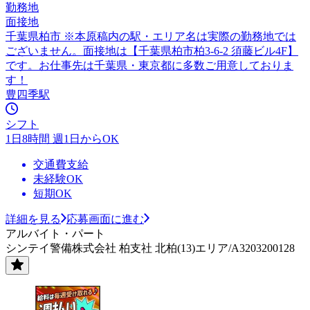
勤務地
面接地
千葉県柏市 ※本原稿内の駅・エリア名は実際の勤務地では
ございません。面接地は【千葉県柏市柏3-6-2 須藤ビル4F】
です。お仕事先は千葉県・東京都に多数ご用意しておりま
す！
豊四季駅
シフト
1日8時間 週1日からOK
交通費支給
未経験OK
短期OK
詳細を見る
応募画面に進む
アルバイト・パート
シンテイ警備株式会社 柏支社 北柏(13)エリア/A3203200128