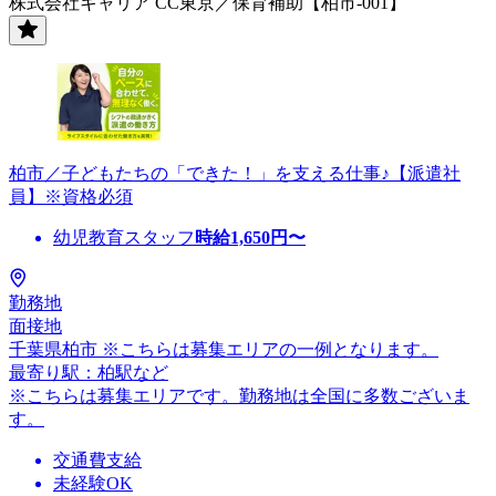
株式会社キャリア CC東京／保育補助【柏市-001】
柏市／子どもたちの「できた！」を支える仕事♪【派遣社
員】※資格必須
幼児教育スタッフ
時給
1,650
円〜
勤務地
面接地
千葉県柏市 ※こちらは募集エリアの一例となります。
最寄り駅：柏駅など
※こちらは募集エリアです。勤務地は全国に多数ございま
す。
交通費支給
未経験OK