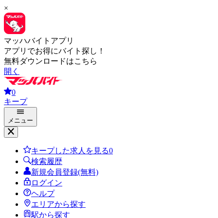
×
マッハバイトアプリ
アプリでお得にバイト探し！
無料ダウンロードはこちら
開く
0
キープ
メニュー
キープした求人を見る
0
検索履歴
新規会員登録(無料)
ログイン
ヘルプ
エリアから探す
駅から探す