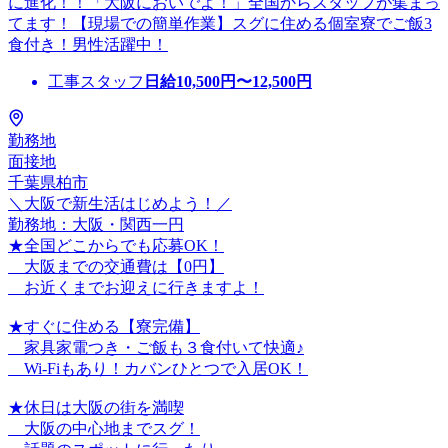
に進化！！「大阪においでよ！」全国からスタッフが集まっ
てます！【現場での簡単作業】スグに住める個室寮でご飯3
食付き！男性活躍中！
工事スタッフ
日給
10,500
円〜
12,500
円
勤務地
面接地
千葉県柏市
＼大阪で新生活はじめよう！／
勤務地：大阪・関西一円
★全国どこからでも応募OK！
大阪までの交通費は【0円】
お近くまでお迎えに行きますよ！
★すぐに住める【寮完備】
家具家電つき・ご飯も３食付いて快適♪
Wi-Fiもあり！カバンひとつで入居OK！
★休日は大阪の街を満喫
大阪の中心地までスグ！