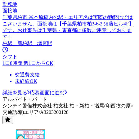
勤務地
面接地
千葉県柏市 ※本原稿内の駅・エリア名は実際の勤務地では
ございません。面接地は【千葉県柏市柏3-6-2 須藤ビル4F】
です。お仕事先は千葉県・東京都に多数ご用意しておりま
す！
柏駅、新柏駅、増尾駅
シフト
1日8時間 週1日からOK
交通費支給
未経験OK
詳細を見る
応募画面に進む
アルバイト・パート
シンテイ警備株式会社 柏支社 柏・新柏・増尾(印西牧の原×
交通誘導)エリア/A3203200128