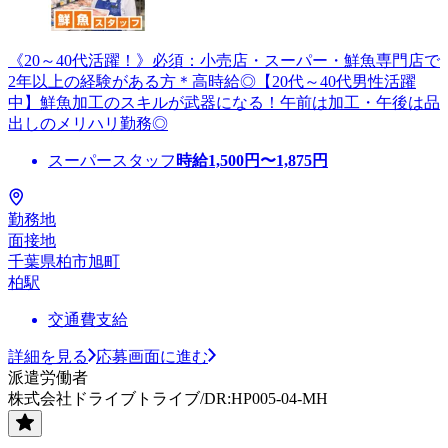
《20～40代活躍！》必須：小売店・スーパー・鮮魚専門店で
2年以上の経験がある方＊高時給◎【20代～40代男性活躍
中】鮮魚加工のスキルが武器になる！午前は加工・午後は品
出しのメリハリ勤務◎
スーパースタッフ
時給
1,500
円〜
1,875
円
勤務地
面接地
千葉県柏市旭町
柏駅
交通費支給
詳細を見る
応募画面に進む
派遣労働者
株式会社ドライブトライブ/DR:HP005-04-MH