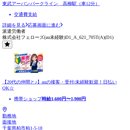
東武アーバンパークライン 高柳駅（車12分）
交通費支給
詳細を見る
応募画面に進む
派遣労働者
株式会社フェローズ(au未経験)D1_A_621_705T(A)(D1)
【20代の仲間と♪】auの接客・受付/未経験歓迎！日払い
OK☆
携帯ショップ
時給
1,600
円〜
1,900
円
勤務地
面接地
千葉県柏市柏1-5-18