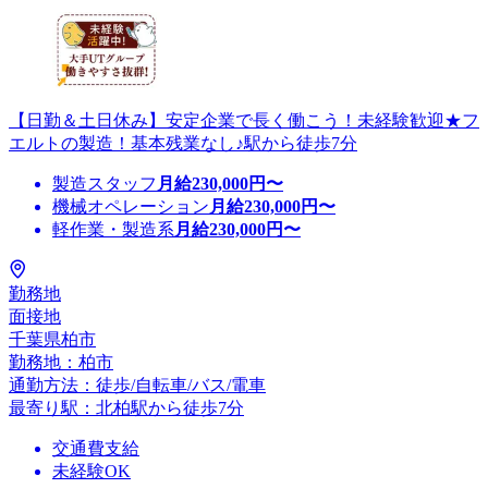
【日勤＆土日休み】安定企業で長く働こう！未経験歓迎★フ
エルトの製造！基本残業なし♪駅から徒歩7分
製造スタッフ
月給
230,000
円〜
機械オペレーション
月給
230,000
円〜
軽作業・製造系
月給
230,000
円〜
勤務地
面接地
千葉県柏市
勤務地：柏市
通勤方法：徒歩/自転車/バス/電車
最寄り駅：北柏駅から徒歩7分
交通費支給
未経験OK