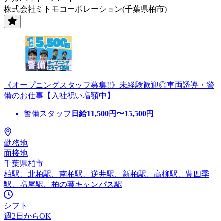
株式会社ミトモコーポレーション(千葉県柏市)
《オープニングスタッフ募集!!》未経験歓迎◎車両誘導・警
備のお仕事【入社祝い増額中】
警備スタッフ
日給
11,500
円〜
15,500
円
勤務地
面接地
千葉県柏市
柏駅、北柏駅、南柏駅、逆井駅、新柏駅、高柳駅、豊四季
駅、増尾駅、柏の葉キャンパス駅
シフト
週2日からOK