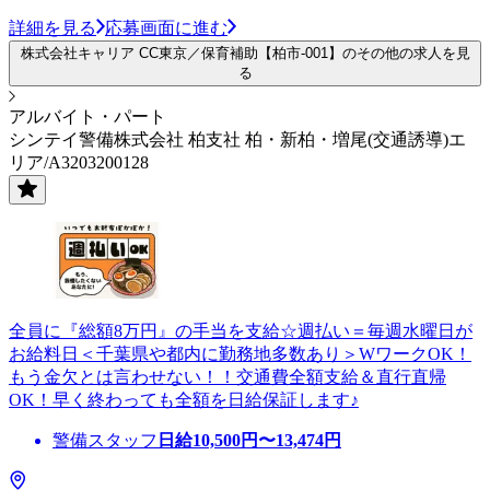
詳細を見る
応募画面に進む
株式会社キャリア CC東京／保育補助【柏市-001】のその他の求人を見
る
アルバイト・パート
シンテイ警備株式会社 柏支社 柏・新柏・増尾(交通誘導)エ
リア/A3203200128
全員に『総額8万円』の手当を支給☆週払い＝毎週水曜日が
お給料日＜千葉県や都内に勤務地多数あり＞WワークOK！
もう金欠とは言わせない！！交通費全額支給＆直行直帰
OK！早く終わっても全額を日給保証します♪
警備スタッフ
日給
10,500
円〜
13,474
円