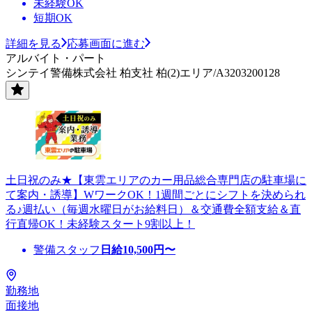
未経験OK
短期OK
詳細を見る
応募画面に進む
アルバイト・パート
シンテイ警備株式会社 柏支社 柏(2)エリア/A3203200128
土日祝のみ★【東雲エリアのカー用品総合専門店の駐車場に
て案内・誘導】WワークOK！1週間ごとにシフトを決められ
る♪週払い（毎週水曜日がお給料日）＆交通費全額支給＆直
行直帰OK！未経験スタート9割以上！
警備スタッフ
日給
10,500
円〜
勤務地
面接地