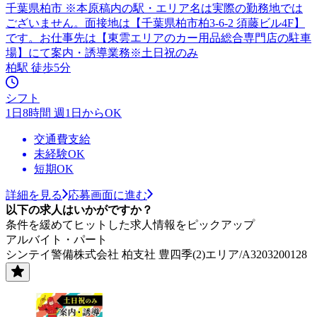
千葉県柏市 ※本原稿内の駅・エリア名は実際の勤務地では
ございません。面接地は【千葉県柏市柏3-6-2 須藤ビル4F】
です。お仕事先は【東雲エリアのカー用品総合専門店の駐車
場】にて案内・誘導業務※土日祝のみ
柏駅 徒歩5分
シフト
1日8時間 週1日からOK
交通費支給
未経験OK
短期OK
詳細を見る
応募画面に進む
以下の求人はいかがですか？
条件を緩めてヒットした求人情報をピックアップ
アルバイト・パート
シンテイ警備株式会社 柏支社 豊四季(2)エリア/A3203200128