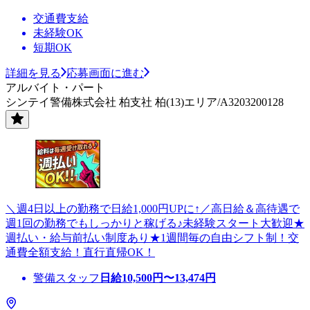
交通費支給
未経験OK
短期OK
詳細を見る
応募画面に進む
アルバイト・パート
シンテイ警備株式会社 柏支社 柏(13)エリア/A3203200128
＼週4日以上の勤務で日給1,000円UPに↑／高日給＆高待遇で
週1回の勤務でもしっかりと稼げる♪未経験スタート大歓迎★
週払い・給与前払い制度あり★1週間毎の自由シフト制！交
通費全額支給！直行直帰OK！
警備スタッフ
日給
10,500
円〜
13,474
円