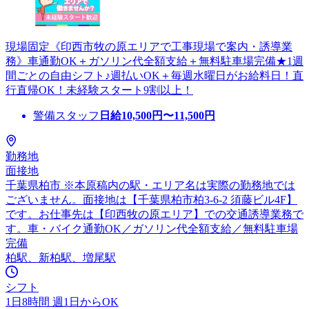
現場固定《印西市牧の原エリアで工事現場で案内・誘導業
務》車通勤OK＋ガソリン代全額支給＋無料駐車場完備★1週
間ごとの自由シフト♪週払いOK＋毎週水曜日がお給料日！直
行直帰OK！未経験スタート9割以上！
警備スタッフ
日給
10,500
円〜
11,500
円
勤務地
面接地
千葉県柏市 ※本原稿内の駅・エリア名は実際の勤務地では
ございません。面接地は【千葉県柏市柏3-6-2 須藤ビル4F】
です。お仕事先は【印西牧の原エリア】での交通誘導業務で
す。車・バイク通勤OK／ガソリン代全額支給／無料駐車場
完備
柏駅、新柏駅、増尾駅
シフト
1日8時間 週1日からOK