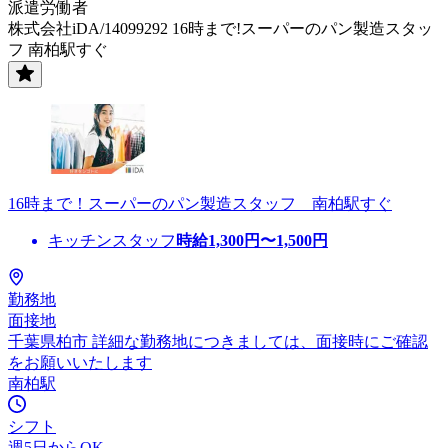
派遣労働者
株式会社iDA/14099292 16時まで!スーパーのパン製造スタッ
フ 南柏駅すぐ
16時まで！スーパーのパン製造スタッフ 南柏駅すぐ
キッチンスタッフ
時給
1,300
円〜
1,500
円
勤務地
面接地
千葉県柏市 詳細な勤務地につきましては、面接時にご確認
をお願いいたします
南柏駅
シフト
週5日からOK