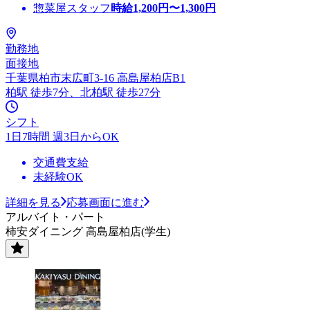
惣菜屋スタッフ
時給
1,200
円〜
1,300
円
勤務地
面接地
千葉県柏市末広町3-16 高島屋柏店B1
柏駅 徒歩7分、北柏駅 徒歩27分
シフト
1日7時間 週3日からOK
交通費支給
未経験OK
詳細を見る
応募画面に進む
アルバイト・パート
柿安ダイニング 高島屋柏店(学生)