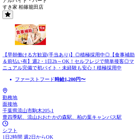
アルバイト・パート
すき家 柏篠籠田店
【早朝働ける方歓迎(手当あり)】◎積極採用中◎【食事補助
＆前払い有】週2・1日2h～OK！セルフレジで簡単接客◎マ
ニュアル完備で初バイト・未経験も安心！積極採用中
ファーストフード
時給
1,200
円〜
勤務地
面接地
千葉県流山市駒木205-1
豊四季駅、流山おおたかの森駅、柏の葉キャンパス駅
シフト
1日2時間 週2日からOK