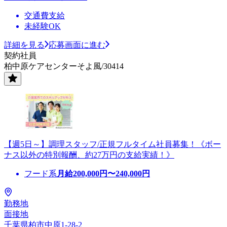
交通費支給
未経験OK
詳細を見る
応募画面に進む
契約社員
柏中原ケアセンターそよ風/30414
【週5日～】調理スタッフ/正規フルタイム社員募集！《ボー
ナス以外の特別報酬、約27万円の支給実績！》
フード系
月給
200,000
円〜
240,000
円
勤務地
面接地
千葉県柏市中原1-28-2