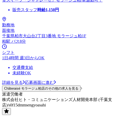
＆スイーツ『シャトレーゼ』モラージュ柏/車通勤可！
販売スタッフ
時給
1,150
円
勤務地
面接地
千葉県柏市大山台2丁目3番地 モラージュ柏1F
柏駅 バス8分
シフト
1日4時間 週3日からOK
交通費支給
未経験OK
詳細を見る
応募画面に進む
Châteraisé モラージュ柏店のその他の求人を見る
派遣労働者
株式会社ヒト・コミュニケーションズ人材開発本部 (千葉支
店)/s0f15dmmsengyoasahi