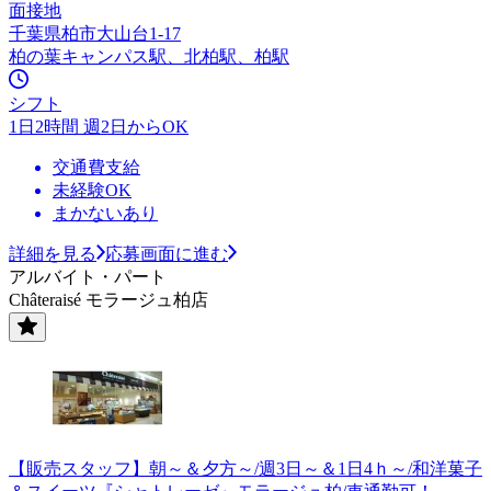
面接地
千葉県柏市大山台1-17
柏の葉キャンパス駅、北柏駅、柏駅
シフト
1日2時間 週2日からOK
交通費支給
未経験OK
まかないあり
詳細を見る
応募画面に進む
アルバイト・パート
Châteraisé モラージュ柏店
【販売スタッフ】朝～＆夕方～/週3日～＆1日4ｈ～/和洋菓子