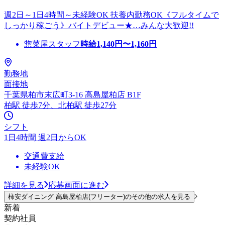
週2日～1日4時間～未経験OK 扶養内勤務OK《フルタイムで
しっかり稼ごう》バイトデビュー★…みんな大歓迎!!
惣菜屋スタッフ
時給
1,140
円〜
1,160
円
勤務地
面接地
千葉県柏市末広町3-16 高島屋柏店 B1F
柏駅 徒歩7分、北柏駅 徒歩27分
シフト
1日4時間 週2日からOK
交通費支給
未経験OK
詳細を見る
応募画面に進む
柿安ダイニング 高島屋柏店(フリーター)のその他の求人を見る
新着
契約社員