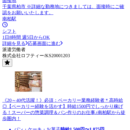
面接地
千葉県柏市 ※詳細な勤務地につきましては、面接時にご確
認をお願いいたします。
南柏駅
シフト
1日8時間 週5日からOK
詳細を見る
応募画面に進む
派遣労働者
株式会社ロフティー/KS20001203
《20～40代活躍！》必須：ベーカリー業務経験者＊高時給
◎【ベーカリー経験を活かす】時給1500円でしっかり稼げ
る！スーパーの惣菜調理＆パン作りのお仕事♪南柏駅から徒
歩圏内！
パン・ケーキ・お菓子
時給
1,500
円〜
1,875
円