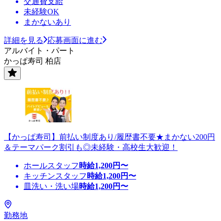
交通費支給
未経験OK
まかないあり
詳細を見る
応募画面に進む
アルバイト・パート
かっぱ寿司 柏店
【かっぱ寿司】前払い制度あり/履歴書不要★まかない200円
＆テーマパーク割引も◎未経験・高校生大歓迎！
ホールスタッフ
時給
1,200
円〜
キッチンスタッフ
時給
1,200
円〜
皿洗い・洗い場
時給
1,200
円〜
勤務地