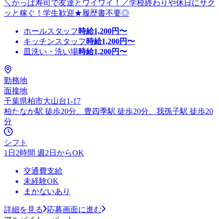
＼かっぱ寿司で友達とワイワイ！／学校終わりや休日にサク
ッと稼ぐ！学生歓迎★履歴書不要◎
ホールスタッフ
時給
1,200
円〜
キッチンスタッフ
時給
1,200
円〜
皿洗い・洗い場
時給
1,200
円〜
勤務地
面接地
千葉県柏市大山台1-17
柏たなか駅 徒歩20分、豊四季駅 徒歩20分、我孫子駅 徒歩20
分
シフト
1日2時間 週2日からOK
交通費支給
未経験OK
まかないあり
詳細を見る
応募画面に進む