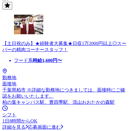
【土日祝のみ】★経験者大募集★日収1万2000円以上◎スー
パーの精肉コーナースタッフ！
フード系
時給
1,600
円〜
勤務地
面接地
千葉県柏市 ※詳細な勤務地につきましては、面接時にご確
認をお願いいたします。
柏の葉キャンパス駅、豊四季駅、流山おおたかの森駅
シフト
1日8時間からOK
詳細を見る
応募画面に進む