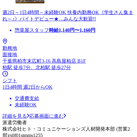
週2日～1日4時間～未経験OK 扶養内勤務OK《学生さん集ま
れ～♪》バイトデビュー★…みんな大歓迎!!
惣菜屋スタッフ
時給
1,140
円〜
1,160
円
勤務地
面接地
千葉県柏市末広町3-16 高島屋柏店 B1F
柏駅 徒歩7分、北柏駅 徒歩27分
シフト
1日4時間 週2日からOK
交通費支給
未経験OK
詳細を見る
応募画面に進む
派遣労働者
株式会社ヒト・コミュニケーションズ人材開発本部 (営業2
部)/s0f01stmms1255