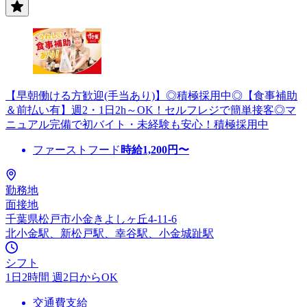
【早朝働ける方歓迎(手当あり)】◎積極採用中◎【食事補助
＆前払い有】週2・1日2h～OK！セルフレジで簡単接客◎マ
ニュアル完備で初バイト・未経験も安心！積極採用中
ファーストフード
時給
1,200
円〜
勤務地
面接地
千葉県松戸市小金きよしヶ丘4-11-6
北小金駅、新松戸駅、幸谷駅、小金城趾駅
シフト
1日2時間 週2日からOK
交通費支給