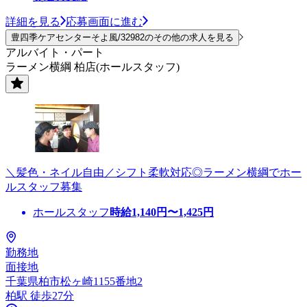
詳細を見る
応募画面に進む
豊四季ケアセンターそよ風/32982のその他の求人を見る
アルバイト・パート
ラーメン横綱 柏店(ホールスタッフ)
＼髪色・ネイル自由／シフト柔軟対応◎ラーメン横綱でホー
ルスタッフ募集
ホールスタッフ
時給
1,140
円〜
1,425
円
勤務地
面接地
千葉県柏市松ヶ崎1155番地2
柏駅 徒歩27分