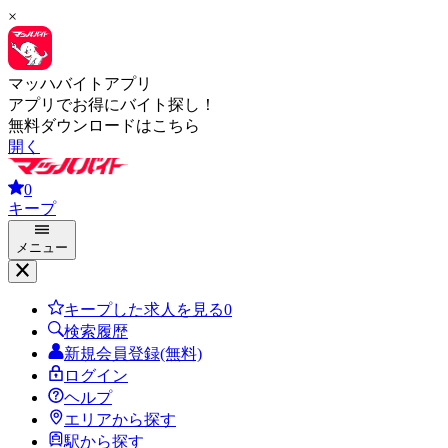
×
マッハバイトアプリ
アプリでお得にバイト探し！
無料ダウンロードはこちら
開く
0
キープ
メニュー
キープした求人を見る
0
検索履歴
新規会員登録(無料)
ログイン
ヘルプ
エリアから探す
駅から探す