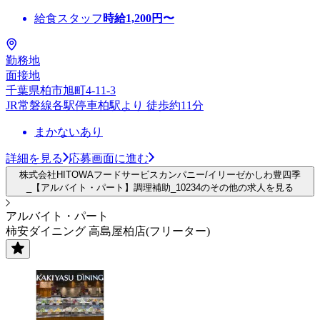
給食スタッフ
時給
1,200
円〜
勤務地
面接地
千葉県柏市旭町4-11-3
JR常磐線各駅停車柏駅より 徒歩約11分
まかないあり
詳細を見る
応募画面に進む
株式会社HITOWAフードサービスカンパニー/イリーゼかしわ豊四季
_【アルバイト・パート】調理補助_10234のその他の求人を見る
アルバイト・パート
柿安ダイニング 高島屋柏店(フリーター)