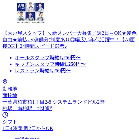
【大戸屋スタッフ】＼新メンバー大募集／週2日～OK★髪色
自由★前払い(稼働分)制度あり◎幅広い年代活躍中！【AI面
接OK】24時間スピード選考♪
ホールスタッフ
時給
1,250
円〜
キッチンスタッフ
時給
1,250
円〜
レストラン
時給
1,250
円〜
勤務地
面接地
千葉県柏市柏1丁目2-8 システムランドビル2階
柏駅、南柏駅、北柏駅
シフト
1日4時間 週2日からOK