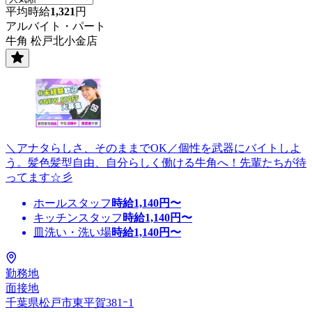
平均時給
1,321
円
アルバイト・パート
牛角 松戸北小金店
＼アナタらしさ、そのままでOK／個性を武器にバイトしよ
う。髪色髪型自由、自分らしく働ける牛角へ！先輩たちが待
ってます☆彡
ホールスタッフ
時給
1,140
円〜
キッチンスタッフ
時給
1,140
円〜
皿洗い・洗い場
時給
1,140
円〜
勤務地
面接地
千葉県松戸市東平賀381ｰ1