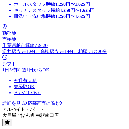
ホールスタッフ
時給
1,250
円〜
1,625
円
キッチンスタッフ
時給
1,250
円〜
1,625
円
皿洗い・洗い場
時給
1,250
円〜
1,625
円
勤務地
面接地
千葉県柏市箕輪759‐20
逆井駅 徒歩12分、高柳駅 徒歩14分、柏駅 バス20分
シフト
1日3時間 週1日からOK
交通費支給
未経験OK
まかないあり
詳細を見る
応募画面に進む
アルバイト・パート
大戸屋ごはん処 柏駅南口店