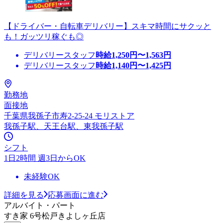
【ドライバー・自転車デリバリー】スキマ時間にサクッと
も！ガッツリ稼ぐも◎
デリバリースタッフ
時給
1,250
円〜
1,563
円
デリバリースタッフ
時給
1,140
円〜
1,425
円
勤務地
面接地
千葉県我孫子市寿2-25-24 モリストア
我孫子駅、天王台駅、東我孫子駅
シフト
1日2時間 週3日からOK
未経験OK
詳細を見る
応募画面に進む
アルバイト・パート
すき家 6号松戸きよしヶ丘店