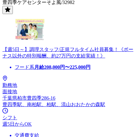
豊四季ケアセンターそよ風/32982
【週5日～】調理スタッフ/正規フルタイム社員募集！《ボー
ナス以外の特別報酬、約27万円の支給実績！》
フード系
月給
208,000
円〜
225,000
円
勤務地
面接地
千葉県柏市豊四季286-16
豊四季駅、南柏駅、柏駅、流山おおたかの森駅
シフト
週5日からOK
交通費支給