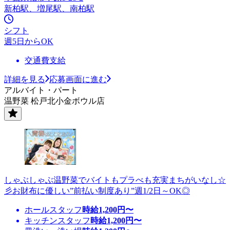
新柏駅、増尾駅、南柏駅
シフト
週5日からOK
交通費支給
詳細を見る
応募画面に進む
アルバイト・パート
温野菜 松戸北小金ボウル店
しゃぶしゃぶ温野菜でバイトもプラべも充実まちがいなし☆
彡お財布に優しい”前払い制度あり”週1/2日～OK◎
ホールスタッフ
時給
1,200
円〜
キッチンスタッフ
時給
1,200
円〜