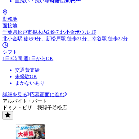
皿洗い・洗い場
時給
1,200
円〜
勤務地
面接地
千葉県松戸市根木内249-7 北小金ボウル 1F
北小金駅 徒歩9分、新松戸駅 徒歩21分、幸谷駅 徒歩22分
シフト
1日3時間 週1日からOK
交通費支給
未経験OK
まかないあり
詳細を見る
応募画面に進む
アルバイト・パート
ドミノ・ピザ 我孫子若松店