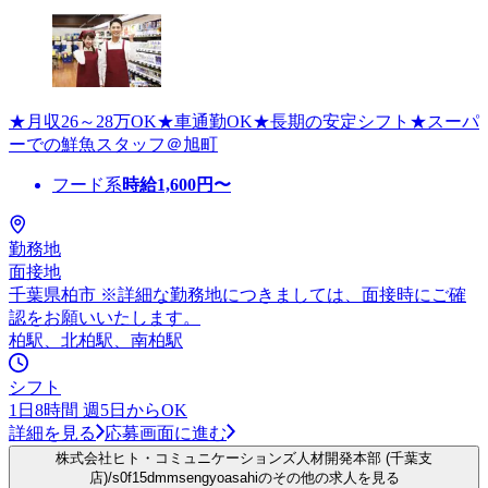
★月収26～28万OK★車通勤OK★長期の安定シフト★スーパ
ーでの鮮魚スタッフ＠旭町
フード系
時給
1,600
円〜
勤務地
面接地
千葉県柏市 ※詳細な勤務地につきましては、面接時にご確
認をお願いいたします。
柏駅、北柏駅、南柏駅
シフト
1日8時間 週5日からOK
詳細を見る
応募画面に進む
株式会社ヒト・コミュニケーションズ人材開発本部 (千葉支
店)/s0f15dmmsengyoasahiのその他の求人を見る