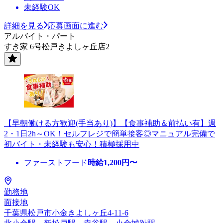
未経験OK
詳細を見る
応募画面に進む
アルバイト・パート
すき家 6号松戸きよしヶ丘店2
【早朝働ける方歓迎(手当あり)】【食事補助＆前払い有】週
2・1日2h～OK！セルフレジで簡単接客◎マニュアル完備で
初バイト・未経験も安心！積極採用中
ファーストフード
時給
1,200
円〜
勤務地
面接地
千葉県松戸市小金きよしヶ丘4-11-6