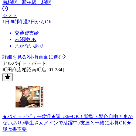
南柏駅、新柏駅、柏駅
シフト
1日3時間 週2日からOK
交通費支給
未経験OK
まかないあり
詳細を見る
応募画面に進む
アルバイト・パート
町田商店柏沼南町店_01[284]
★バイトデビュー歓迎★週1/3h~OK！髪型・髪色自由＊まか
ないあり♪学生さんメインで活躍中♪友達と一緒に応募OK★
履歴書不要