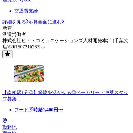
交通費支給
詳細を見る
応募画面に進む
新着
派遣労働者
株式会社ヒト・コミュニケーションズ人材開発本部 (千葉支
店)/s0f150731h267jks
【南柏駅1分◎】経験を活かせる◎ベーカリー・惣菜スタッ
フ募集！
フード系
時給
1,400
円〜
勤務地