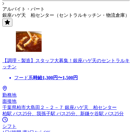
アルバイト・パート
銀座ハゲ天 柏センター（セントラルキッチン・物流倉庫）
【調理・製造】スタッフ大募集！銀座ハゲ天のセントラルキ
ッチン
フード系
時給
1,300
円〜
1,500
円
勤務地
面接地
千葉県柏市大島田２－２－７ 銀座ハゲ天 柏センター
柏駅 バス25分、我孫子駅 バス25分、新鎌ケ谷駅 バス25分
シフト