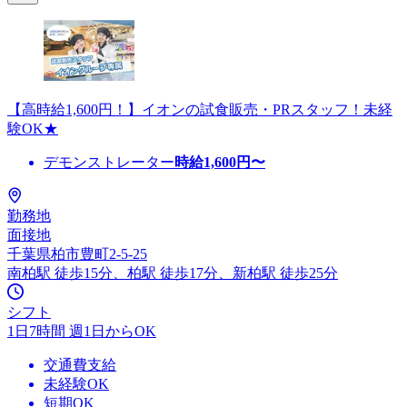
【高時給1,600円！】イオンの試食販売・PRスタッフ！未経
験OK★
デモンストレーター
時給
1,600
円〜
勤務地
面接地
千葉県柏市豊町2-5-25
南柏駅 徒歩15分、柏駅 徒歩17分、新柏駅 徒歩25分
シフト
1日7時間 週1日からOK
交通費支給
未経験OK
短期OK