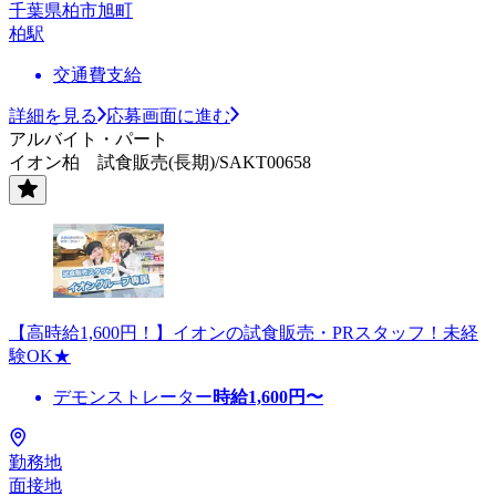
千葉県柏市旭町
柏駅
交通費支給
詳細を見る
応募画面に進む
アルバイト・パート
イオン柏 試食販売(長期)/SAKT00658
【高時給1,600円！】イオンの試食販売・PRスタッフ！未経
験OK★
デモンストレーター
時給
1,600
円〜
勤務地
面接地