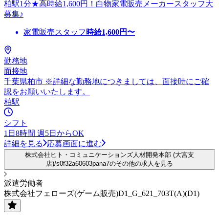
柏駅1分★高時給1,600円！白物家電販売メーカースタッフ大
募集♪
家電販売スタッフ
時給
1,600
円〜
勤務地
面接地
千葉県柏市 ※詳細な勤務地につきましては、面接時にご確
認をお願いいたします。
柏駅
シフト
1日8時間 週5日からOK
詳細を見る
応募画面に進む
株式会社ヒト・コミュニケーションズ人材開発本部 (大宮支
店)/s0f32a60603pana7のその他の求人を見る
派遣労働者
株式会社フェローズ(ゲーム販売)D1_G_621_703T(A)(D1)