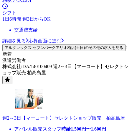
柏駅 バス20分
シフト
1日6時間 週3日からOK
交通費支給
詳細を見る
応募画面に進む
アルタレックス セブンパークアリオ柏店(土日)のその他の求人を見る
新着
派遣労働者
株式会社iDA/140100409 週2～3日【マーコート】セレクトシ
ョップ販売 柏高島屋
週2～3日【マーコート】セレクトショップ販売 柏高島屋
アパレル販売スタッフ
時給
1,500
円〜
1,600
円