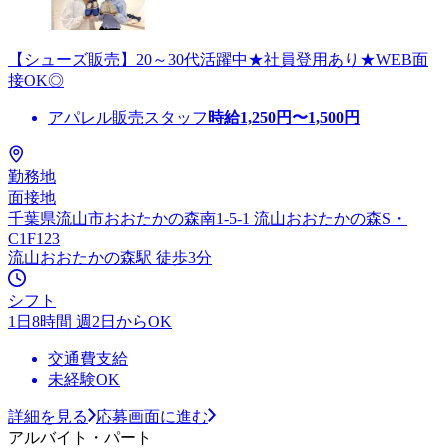
【シューズ販売】20～30代活躍中★社員登用あり★WEB面
接OK◎
アパレル販売スタッフ
時給
1,250
円〜
1,500
円
勤務地
面接地
千葉県流山市おおたかの森南1-5-1 流山おおたかの森S・
C1F123
流山おおたかの森駅 徒歩3分
シフト
1日8時間 週2日からOK
交通費支給
未経験OK
詳細を見る
応募画面に進む
アルバイト・パート