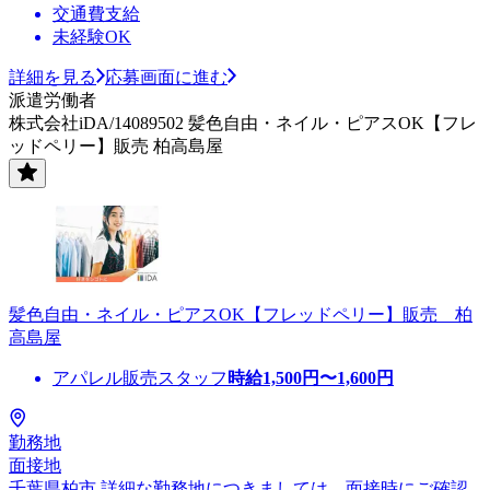
交通費支給
未経験OK
詳細を見る
応募画面に進む
派遣労働者
株式会社iDA/14089502 髪色自由・ネイル・ピアスOK【フレ
ッドペリー】販売 柏高島屋
髪色自由・ネイル・ピアスOK【フレッドペリー】販売 柏
高島屋
アパレル販売スタッフ
時給
1,500
円〜
1,600
円
勤務地
面接地
千葉県柏市 詳細な勤務地につきましては、面接時にご確認