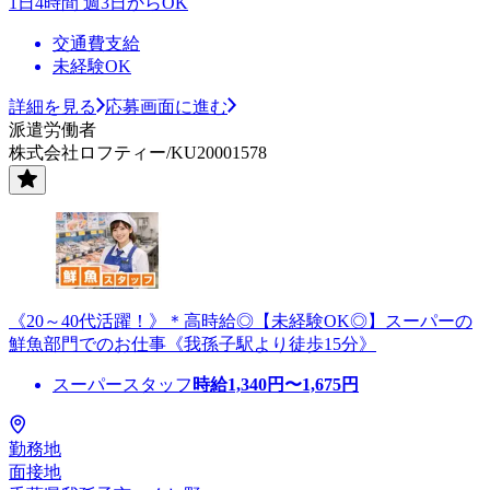
1日4時間 週3日からOK
交通費支給
未経験OK
詳細を見る
応募画面に進む
派遣労働者
株式会社ロフティー/KU20001578
《20～40代活躍！》＊高時給◎【未経験OK◎】スーパーの
鮮魚部門でのお仕事《我孫子駅より徒歩15分》
スーパースタッフ
時給
1,340
円〜
1,675
円
勤務地
面接地