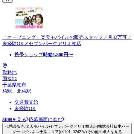
「オープニング」楽天モバイルの販売スタッフ／月32万可／
未経験OK／セブンパークアリオ柏店
携帯ショップ
時給
1,800
円〜
勤務地
面接地
千葉県柏市
柏駅、北柏駅
交通費支給
未経験OK
詳細を見る
応募画面に進む
≪携帯販売/楽天モバイル/セブンパークアリオ柏店≫(株式会社日本パー
ソナルビジネス千葉エリア)/KT01_02427のその他の求人を見る