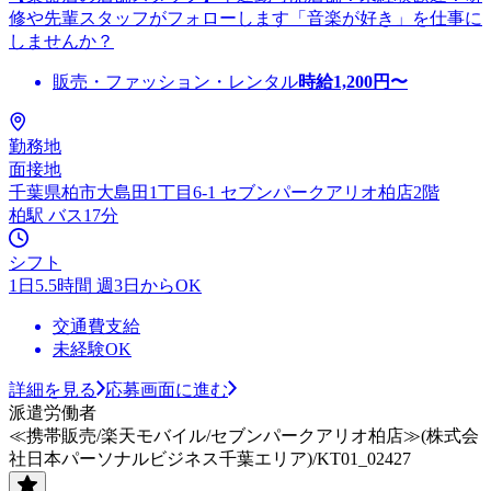
修や先輩スタッフがフォローします「音楽が好き」を仕事に
しませんか？
販売・ファッション・レンタル
時給
1,200
円〜
勤務地
面接地
千葉県柏市大島田1丁目6-1 セブンパークアリオ柏店2階
柏駅 バス17分
シフト
1日5.5時間 週3日からOK
交通費支給
未経験OK
詳細を見る
応募画面に進む
派遣労働者
≪携帯販売/楽天モバイル/セブンパークアリオ柏店≫(株式会
社日本パーソナルビジネス千葉エリア)/KT01_02427