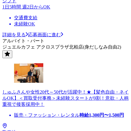
シフト
1日5時間 週2日からOK
交通費支給
未経験OK
詳細を見る
応募画面に進む
アルバイト・パート
ジュエルカフェ アクロスプラザ北柏店(身だしなみ自由2)
しゅふさんや女性20代～50代が活躍中！★【髪色自由・ネイ
ルOK】＜買取受付事務＞未経験スタートが9割！意欲・人柄
重視で接客採用中！
販売・ファッション・レンタル
時給
1,300
円〜
1,500
円