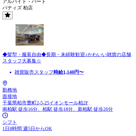
アルバイト・パート
パティズ 柏店
◆髪型・服装自由◆長期・未経験歓迎♪かわいい雑貨の店舗
スタッフ大募集☆
雑貨販売スタッフ
時給
1,140
円〜
勤務地
面接地
千葉県柏市豊町2-5-25イオンモール柏2F
南柏駅 徒歩16分、柏駅 徒歩18分、新柏駅 徒歩26分
シフト
1日8時間 週5日からOK