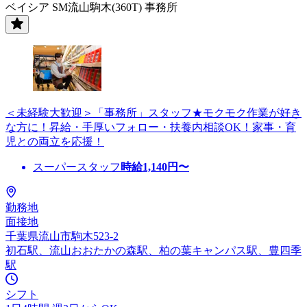
ベイシア SM流山駒木(360T) 事務所
＜未経験大歓迎＞「事務所」スタッフ★モクモク作業が好き
な方に！昇給・手厚いフォロー・扶養内相談OK！家事・育
児との両立を応援！
スーパースタッフ
時給
1,140
円〜
勤務地
面接地
千葉県流山市駒木523-2
初石駅、流山おおたかの森駅、柏の葉キャンパス駅、豊四季
駅
シフト