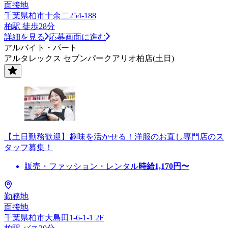
面接地
千葉県柏市十余二254-188
柏駅 徒歩28分
詳細を見る
応募画面に進む
アルバイト・パート
アルタレックス セブンパークアリオ柏店(土日)
【土日勤務歓迎】趣味を活かせる！洋服のお直し専門店のス
タッフ募集！
販売・ファッション・レンタル
時給
1,170
円〜
勤務地
面接地
千葉県柏市大島田1-6-1-1 2F