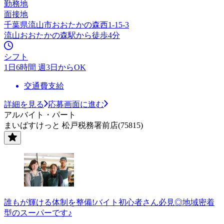
勤務地
面接地
千葉県流山市おおたかの森西1-15-3
流山おおたかの森駅から徒歩4分
シフト
1日6時間 週3日からOK
交通費支給
詳細を見る
応募画面に進む
アルバイト・パート
まいばすけっと 松戸税務署前店(75815)
誰もが輝ける体制を整備!バイト初心者さん必見◎地域密着
型のスーパーです♪