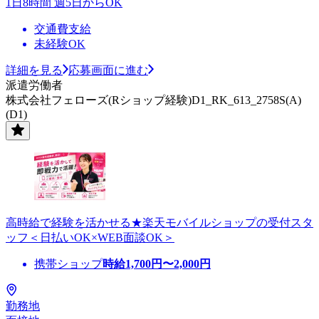
1日8時間 週5日からOK
交通費支給
未経験OK
詳細を見る
応募画面に進む
派遣労働者
株式会社フェローズ(Rショップ経験)D1_RK_613_2758S(A)
(D1)
高時給で経験を活かせる★楽天モバイルショップの受付スタ
ッフ＜日払いOK×WEB面談OK＞
携帯ショップ
時給
1,700
円〜
2,000
円
勤務地