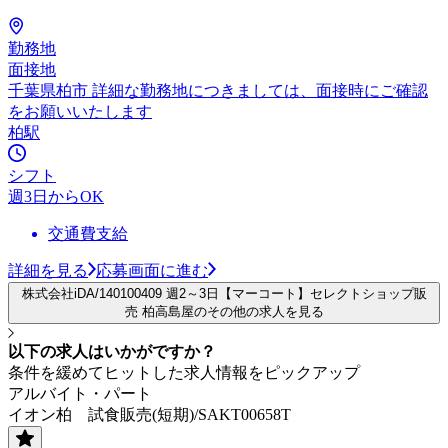
勤務地
面接地
千葉県柏市 詳細な勤務地につきましては、面接時にご確認
をお願いいたします
柏駅
シフト
週3日からOK
交通費支給
詳細を見る
応募画面に進む
株式会社iDA/140100409 週2～3日【マーコート】セレクトショップ販
売 柏高島屋のその他の求人を見る
以下の求人はいかがですか？
条件を緩めてヒットした求人情報をピックアップ
アルバイト・パート
イオン柏 試食販売(短期)/SAKT00658T