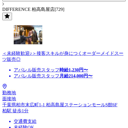
DIFFERENCE 柏高島屋店[729]
＜未経験歓迎♪＞接客スキルが身につくオーダーメイドスー
ツ販売◎
アパレル販売スタッフ
時給
1,230
円〜
アパレル販売スタッフ
月給
214,000
円〜
勤務地
面接地
千葉県柏市末広町1-1 柏高島屋ステーションモールS館6F
柏駅 徒歩1分
交通費支給
未経験OK