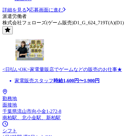
詳細を見る
応募画面に進む
派遣労働者
株式会社フェローズ(ゲーム販売)D1_G_624_719T(A)(D1)
<日払いOK>家電量販店でゲームなどの販売のお仕事★
家電販売スタッフ
時給
1,600
円〜
1,900
円
勤務地
面接地
千葉県流山市向小金1-272-8
南柏駅、北小金駅、新柏駅
シフト