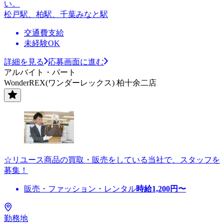
い。
松戸駅、柏駅、千葉みなと駅
交通費支給
未経験OK
詳細を見る
応募画面に進む
アルバイト・パート
WonderREX(ワンダーレックス) 柏十余二店
☆リユース商品の買取・販売をしている当社で、スタッフを
募集！
販売・ファッション・レンタル
時給
1,200
円〜
勤務地