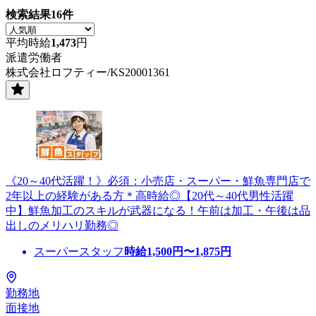
検索結果
16
件
平均時給
1,473
円
派遣労働者
株式会社ロフティー/KS20001361
《20～40代活躍！》必須：小売店・スーパー・鮮魚専門店で
2年以上の経験がある方＊高時給◎【20代～40代男性活躍
中】鮮魚加工のスキルが武器になる！午前は加工・午後は品
出しのメリハリ勤務◎
スーパースタッフ
時給
1,500
円〜
1,875
円
勤務地
面接地