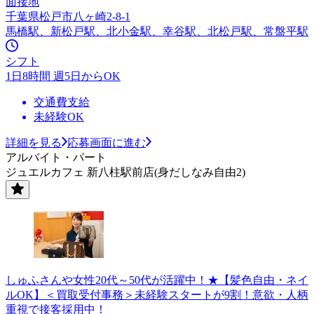
面接地
千葉県松戸市八ヶ崎2-8-1
馬橋駅、新松戸駅、北小金駅、幸谷駅、北松戸駅、常盤平駅
シフト
1日8時間 週5日からOK
交通費支給
未経験OK
詳細を見る
応募画面に進む
アルバイト・パート
ジュエルカフェ 新八柱駅前店(身だしなみ自由2)
しゅふさんや女性20代～50代が活躍中！★【髪色自由・ネイ
ルOK】＜買取受付事務＞未経験スタートが9割！意欲・人柄
重視で接客採用中！