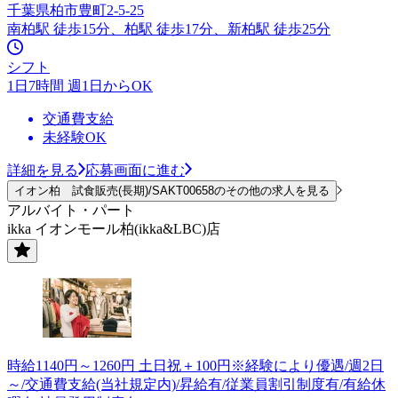
千葉県柏市豊町2-5-25
南柏駅 徒歩15分、柏駅 徒歩17分、新柏駅 徒歩25分
シフト
1日7時間 週1日からOK
交通費支給
未経験OK
詳細を見る
応募画面に進む
イオン柏 試食販売(長期)/SAKT00658のその他の求人を見る
アルバイト・パート
ikka イオンモール柏(ikka&LBC)店
時給1140円～1260円 土日祝＋100円※経験により優遇/週2日
～/交通費支給(当社規定内)/昇給有/従業員割引制度有/有給休