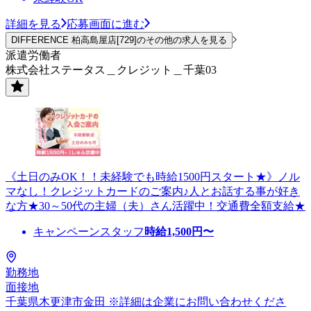
詳細を見る
応募画面に進む
DIFFERENCE 柏高島屋店[729]のその他の求人を見る
派遣労働者
株式会社ステータス＿クレジット＿千葉03
《土日のみOK！！未経験でも時給1500円スタート★》ノル
マなし！クレジットカードのご案内♪人とお話する事が好き
な方★30～50代の主婦（夫）さん活躍中！交通費全額支給★
キャンペーンスタッフ
時給
1,500
円〜
勤務地
面接地
千葉県木更津市金田 ※詳細は企業にお問い合わせくださ