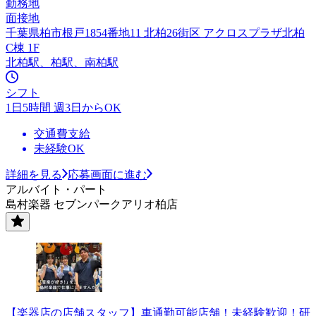
勤務地
面接地
千葉県柏市根戸1854番地11 北柏26街区 アクロスプラザ北柏
C棟 1F
北柏駅、柏駅、南柏駅
シフト
1日5時間 週3日からOK
交通費支給
未経験OK
詳細を見る
応募画面に進む
アルバイト・パート
島村楽器 セブンパークアリオ柏店
【楽器店の店舗スタッフ】車通勤可能店舗！未経験歓迎！研