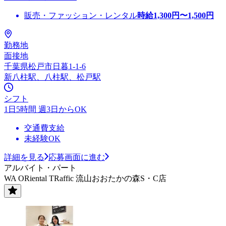
販売・ファッション・レンタル
時給
1,300
円〜
1,500
円
勤務地
面接地
千葉県松戸市日暮1-1-6
新八柱駅、八柱駅、松戸駅
シフト
1日5時間 週3日からOK
交通費支給
未経験OK
詳細を見る
応募画面に進む
アルバイト・パート
WA ORiental TRaffic 流山おおたかの森S・C店