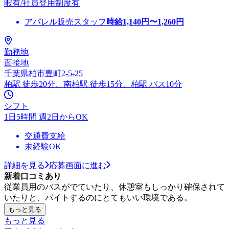
暇有/社員登用制度有
アパレル販売スタッフ
時給
1,140
円〜
1,260
円
勤務地
面接地
千葉県柏市豊町2-5-25
柏駅 徒歩20分、南柏駅 徒歩15分、柏駅 バス10分
シフト
1日5時間 週2日からOK
交通費支給
未経験OK
詳細を見る
応募画面に進む
新着口コミあり
従業員用のバスがでていたり、休憩室もしっかり確保されて
いたりと、バイトするのにとてもいい環境である。
もっと見る
もっと見る