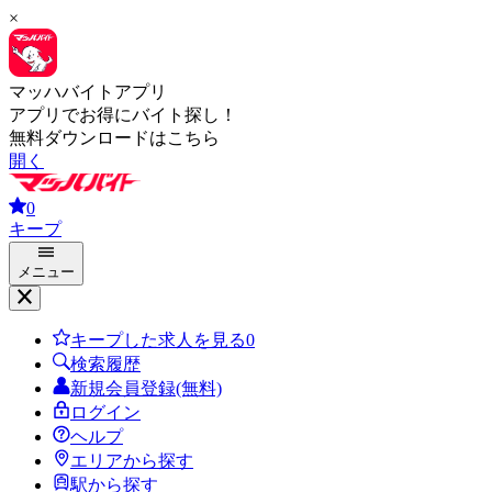
×
マッハバイトアプリ
アプリでお得にバイト探し！
無料ダウンロードはこちら
開く
0
キープ
メニュー
キープした求人を見る
0
検索履歴
新規会員登録(無料)
ログイン
ヘルプ
エリアから探す
駅から探す