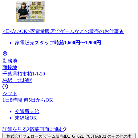
<日払いOK>家電量販店でゲームなどの販売のお仕事★
家電販売スタッフ
時給
1,600
円〜
1,900
円
勤務地
面接地
千葉県柏市柏1-1-20
柏駅、北柏駅
シフト
1日8時間 週5日からOK
交通費支給
未経験OK
詳細を見る
応募画面に進む
株式会社フェローズ(ゲーム販売)D1_G_621_703T(A)(D1)のその他の求