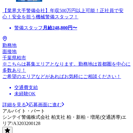
【業界大手警備会社】年収500万円以上可能！正社員で安
心！安全を担う機械警備スタッフ！
警備スタッフ
月給
248,800
円〜
勤務地
面接地
千葉県柏市
※こちらは募集エリアとなります。勤務地は首都圏を中心に
多数あり！
ご希望のエリアなどがあればお気軽にご相談ください！
交通費支給
未経験OK
詳細を見る
応募画面に進む
アルバイト・パート
シンテイ警備株式会社 柏支社 柏・新柏・増尾(交通誘導)エ
リア/A3203200128