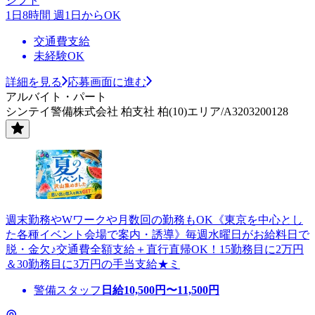
シフト
1日8時間 週1日からOK
交通費支給
未経験OK
詳細を見る
応募画面に進む
アルバイト・パート
シンテイ警備株式会社 柏支社 柏(10)エリア/A3203200128
週末勤務やWワークや月数回の勤務もOK《東京を中心とし
た各種イベント会場で案内・誘導》毎週水曜日がお給料日で
脱・金欠♪交通費全額支給＋直行直帰OK！15勤務目に2万円
＆30勤務目に3万円の手当支給★ミ
警備スタッフ
日給
10,500
円〜
11,500
円