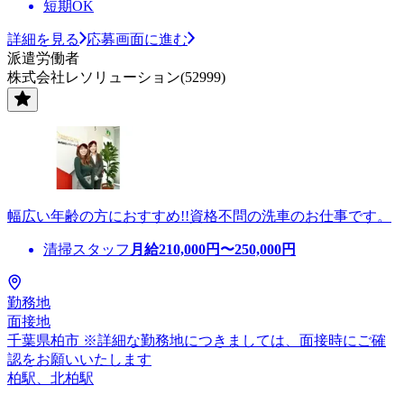
短期OK
詳細を見る
応募画面に進む
派遣労働者
株式会社レソリューション(52999)
幅広い年齢の方におすすめ!!資格不問の洗車のお仕事です。
清掃スタッフ
月給
210,000
円〜
250,000
円
勤務地
面接地
千葉県柏市 ※詳細な勤務地につきましては、面接時にご確
認をお願いいたします
柏駅、北柏駅