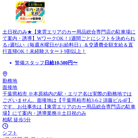
土日祝のみ★【東雲エリアのカー用品総合専門店の駐車場に
て案内・誘導】WワークOK！1週間ごとにシフトを決められ
る♪週払い（毎週水曜日がお給料日）＆交通費全額支給＆直
行直帰OK！未経験スタート9割以上！
警備スタッフ
日給
10,500
円〜
勤務地
面接地
千葉県柏市 ※本原稿内の駅・エリア名は実際の勤務地では
ございません。面接地は【千葉県柏市柏3-6-2 須藤ビル4F】
です。お仕事先は【東雲エリアのカー用品総合専門店の駐車
場】にて案内・誘導業務※土日祝のみ
柏駅 徒歩5分
シフト