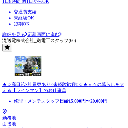
1日8時間 週1日からOK
交通費支給
未経験OK
短期OK
詳細を見る
応募画面に進む
滝送電株式会社_送電工スタッフ(66)
★☆高日給×社員寮あり×未経験歓迎‼☆★人々の暮らしを支
える【ラインマン】のお仕事◎
修理・メンテスタッフ
日給
15,000
円〜
20,000
円
勤務地
面接地