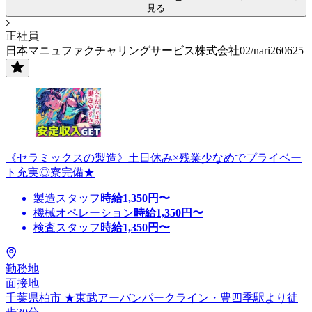
見る
正社員
日本マニュファクチャリングサービス株式会社02/nari260625
《セラミックスの製造》土日休み×残業少なめでプライベー
ト充実◎寮完備★
製造スタッフ
時給
1,350
円〜
機械オペレーション
時給
1,350
円〜
検査スタッフ
時給
1,350
円〜
勤務地
面接地
千葉県柏市 ★東武アーバンパークライン・豊四季駅より徒