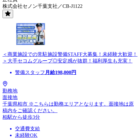
株式会社セノン千葉支社／CB-J1122
＜商業施設での常駐施設警備STAFF大募集！未経験大歓迎！
＞大手セコムグループ◎安定感が抜群！福利厚生も充実！
警備スタッフ
月給
198,000
円
勤務地
面接地
千葉県柏市 ※こちらは勤務エリアとなります。面接地は原
稿内をご確認ください。
柏駅から徒歩3分
交通費支給
未経験OK