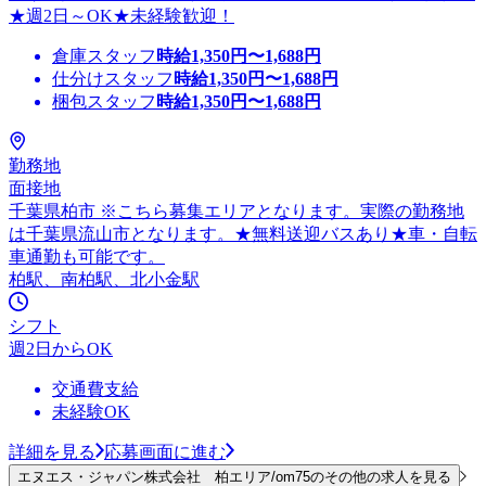
★週2日～OK★未経験歓迎！
倉庫スタッフ
時給
1,350
円〜
1,688
円
仕分けスタッフ
時給
1,350
円〜
1,688
円
梱包スタッフ
時給
1,350
円〜
1,688
円
勤務地
面接地
千葉県柏市 ※こちら募集エリアとなります。実際の勤務地
は千葉県流山市となります。★無料送迎バスあり★車・自転
車通勤も可能です。
柏駅、南柏駅、北小金駅
シフト
週2日からOK
交通費支給
未経験OK
詳細を見る
応募画面に進む
エヌエス・ジャパン株式会社 柏エリア/om75のその他の求人を見る