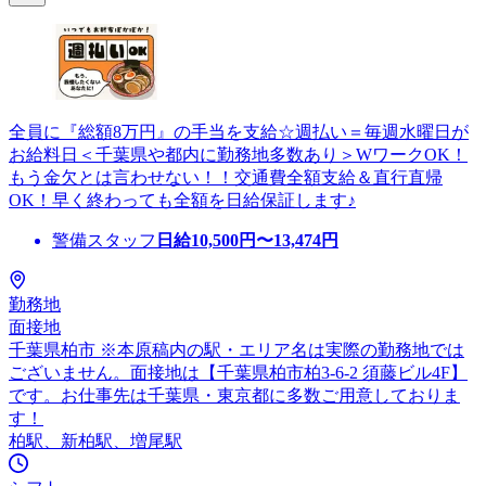
全員に『総額8万円』の手当を支給☆週払い＝毎週水曜日が
お給料日＜千葉県や都内に勤務地多数あり＞WワークOK！
もう金欠とは言わせない！！交通費全額支給＆直行直帰
OK！早く終わっても全額を日給保証します♪
警備スタッフ
日給
10,500
円〜
13,474
円
勤務地
面接地
千葉県柏市 ※本原稿内の駅・エリア名は実際の勤務地では
ございません。面接地は【千葉県柏市柏3-6-2 須藤ビル4F】
です。お仕事先は千葉県・東京都に多数ご用意しておりま
す！
柏駅、新柏駅、増尾駅