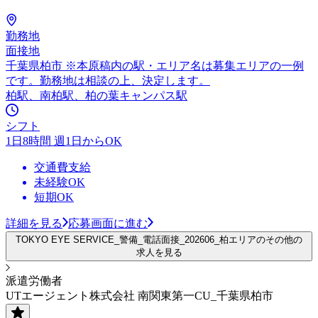
勤務地
面接地
千葉県柏市 ※本原稿内の駅・エリア名は募集エリアの一例
です。勤務地は相談の上、決定します。
柏駅、南柏駅、柏の葉キャンパス駅
シフト
1日8時間 週1日からOK
交通費支給
未経験OK
短期OK
詳細を見る
応募画面に進む
TOKYO EYE SERVICE_警備_電話面接_202606_柏エリアのその他の
求人を見る
派遣労働者
UTエージェント株式会社 南関東第一CU_千葉県柏市