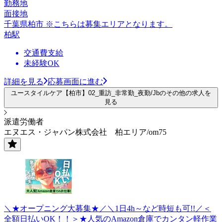
勤務地
面接地
千葉県柏市 ※こちらは募集エリアとなります。
柏駅
交通費支給
未経験OK
詳細を見る
応募画面に進む
ユースタイルケア【柏市】02_重訪_非常勤_夜勤/Jbのその他の求人を
見る
派遣労働者
エヌエス・ジャパン株式会社 柏エリア/om75
＼★オープニング大募集★／＼1日4h～など時短も可!!／＜
全額日払いOK！！＞★人気のAmazon倉庫でカンタン軽作業