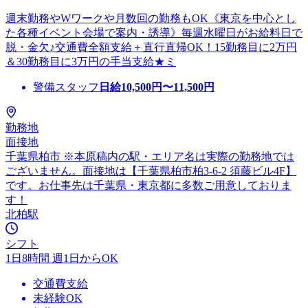
週末勤務やWワークや月数回の勤務もOK《東京を中心とし
た各種イベント会場で案内・誘導》毎週水曜日がお給料日で
脱・金欠♪交通費全額支給＋直行直帰OK！15勤務目に2万円
＆30勤務目に3万円の手当支給★ミ
警備スタッフ
日給
10,500
円〜
11,500
円
勤務地
面接地
千葉県柏市 ※本原稿内の駅・エリア名は実際の勤務地では
ございません。面接地は【千葉県柏市柏3-6-2 須藤ビル4F】
です。お仕事先は千葉県・東京都に多数ご用意しておりま
す！
北柏駅
シフト
1日8時間 週1日からOK
交通費支給
未経験OK