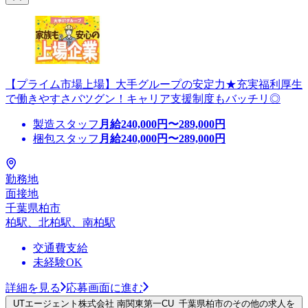
【プライム市場上場】大手グループの安定力★充実福利厚生
で働きやすさバツグン！キャリア支援制度もバッチリ◎
製造スタッフ
月給
240,000
円〜
289,000
円
梱包スタッフ
月給
240,000
円〜
289,000
円
勤務地
面接地
千葉県柏市
柏駅、北柏駅、南柏駅
交通費支給
未経験OK
詳細を見る
応募画面に進む
UTエージェント株式会社 南関東第一CU_千葉県柏市のその他の求人を