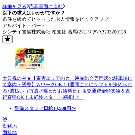
詳細を見る
応募画面に進む
以下の求人はいかがですか？
条件を緩めてヒットした求人情報をピックアップ
アルバイト・パート
シンテイ警備株式会社 柏支社 増尾(2)エリア/A3203200128
土日祝のみ★【東雲エリアのカー用品総合専門店の駐車場に
て案内・誘導】WワークOK！1週間ごとにシフトを決められ
る♪週払い（毎週水曜日がお給料日）＆交通費全額支給＆直
行直帰OK！未経験スタート9割以上！
警備スタッフ
日給
10,500
円〜
勤務地
面接地