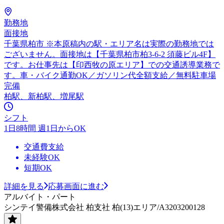
勤務地
面接地
千葉県柏市 ※本原稿内の駅・エリア名は実際の勤務地では
ございません。面接地は【千葉県柏市柏3-6-2 須藤ビル4F】
です。お仕事先は【印西牧の原エリア】での交通誘導業務で
す。車・バイク通勤OK／ガソリン代全額支給／無料駐車場
完備
柏駅、新柏駅、増尾駅
シフト
1日8時間 週1日からOK
交通費支給
未経験OK
短期OK
詳細を見る
応募画面に進む
アルバイト・パート
シンテイ警備株式会社 柏支社 柏(13)エリア/A3203200128