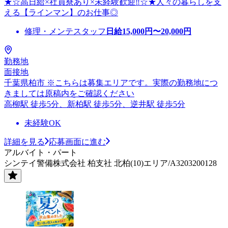
★☆高日給×社員寮あり×未経験歓迎‼☆★人々の暮らしを支
える【ラインマン】のお仕事◎
修理・メンテスタッフ
日給
15,000
円〜
20,000
円
勤務地
面接地
千葉県柏市 ※こちらは募集エリアです。実際の勤務地につ
きましては原稿内をご確認ください
高柳駅 徒歩5分、新柏駅 徒歩5分、逆井駅 徒歩5分
未経験OK
詳細を見る
応募画面に進む
アルバイト・パート
シンテイ警備株式会社 柏支社 北柏(10)エリア/A3203200128