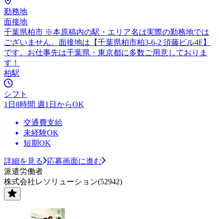
勤務地
面接地
千葉県柏市 ※本原稿内の駅・エリア名は実際の勤務地では
ございません。面接地は【千葉県柏市柏3-6-2 須藤ビル4F】
です。お仕事先は千葉県・東京都に多数ご用意しておりま
す！
柏駅
シフト
1日8時間 週1日からOK
交通費支給
未経験OK
短期OK
詳細を見る
応募画面に進む
派遣労働者
株式会社レソリューション(52942)