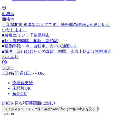
勤務地
面接地
千葉県柏市 ※募集エリアです。勤務地の詳細は別途お伝え
いたします。
■募集エリア：千葉県柏市
■駅：豊四季駅、柏駅、新柏駅
■通勤手段：車、自転車、市バス通勤OK
■備考：流山おおたかの森駅、柏駅、南流山駅より無料送迎
バスあり
シフト
1日4時間 週1日からOK
交通費支給
未経験OK
短期OK
詳細を見る
応募画面に進む
ライクスタッフィング株式会社/lwhn27のその他の求人を見る
正社員