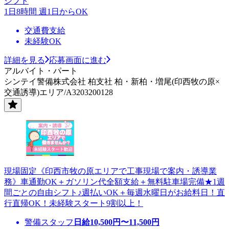
シフト
1日8時間 週1日からOK
交通費支給
未経験OK
詳細を見る
応募画面に進む
アルバイト・パート
シンテイ警備株式会社 柏支社 柏・新柏・増尾(印西牧の原×
交通誘導)エリア/A3203200128
現場固定《印西市牧の原エリアで工事現場で案内・誘導業
務》車通勤OK＋ガソリン代全額支給＋無料駐車場完備★1週
間ごとの自由シフト♪週払いOK＋毎週水曜日がお給料日！直
行直帰OK！未経験スタート9割以上！
警備スタッフ
日給
10,500
円〜
11,500
円