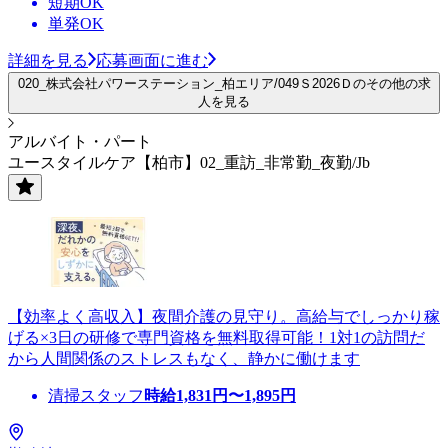
短期OK
単発OK
詳細を見る
応募画面に進む
020_株式会社パワーステーション_柏エリア/049Ｓ2026Ｄのその他の求
人を見る
アルバイト・パート
ユースタイルケア【柏市】02_重訪_非常勤_夜勤/Jb
【効率よく高収入】夜間介護の見守り。高給与でしっかり稼
げる×3日の研修で専門資格を無料取得可能！1対1の訪問だ
から人間関係のストレスもなく、静かに働けます
清掃スタッフ
時給
1,831
円〜
1,895
円