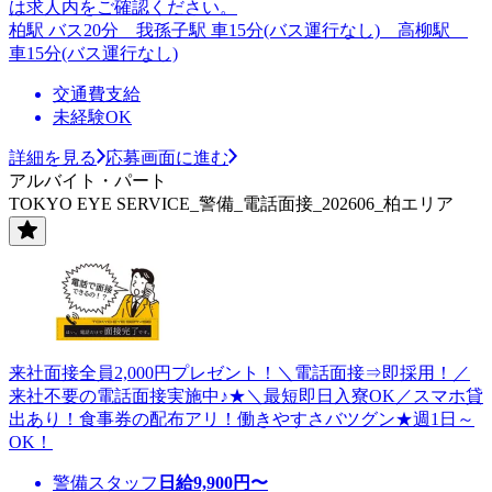
は求人内をご確認ください。
柏駅 バス20分 我孫子駅 車15分(バス運行なし) 高柳駅
車15分(バス運行なし)
交通費支給
未経験OK
詳細を見る
応募画面に進む
アルバイト・パート
TOKYO EYE SERVICE_警備_電話面接_202606_柏エリア
来社面接全員2,000円プレゼント！＼電話面接⇒即採用！／
来社不要の電話面接実施中♪★＼最短即日入寮OK／スマホ貸
出あり！食事券の配布アリ！働きやすさバツグン★週1日～
OK！
警備スタッフ
日給
9,900
円〜