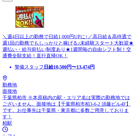
＼週4日以上の勤務で日給1,000円UPに↑／高日給＆高待遇で
週1回の勤務でもしっかりと稼げる♪未経験スタート大歓迎★
週払い・給与前払い制度あり★1週間毎の自由シフト制！交
通費全額支給！直行直帰OK！
警備スタッフ
日給
10,500
円〜
13,474
円
勤務地
面接地
千葉県柏市 ※本原稿内の駅・エリア名は実際の勤務地では
ございません。面接地は【千葉県柏市柏3-6-2 須藤ビル4F】
です。お仕事先は千葉県・東京都に多数ご用意しておりま
す！
柏駅