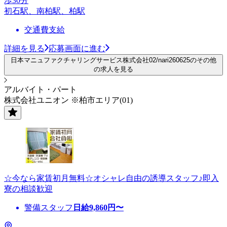
歩30分
初石駅、南柏駅、柏駅
交通費支給
詳細を見る
応募画面に進む
日本マニュファクチャリングサービス株式会社02/nari260625のその他
の求人を見る
アルバイト・パート
株式会社ユニオン ※柏市エリア(01)
☆今なら家賃初月無料☆オシャレ自由の誘導スタッフ♪即入
寮の相談歓迎
警備スタッフ
日給
9,860
円〜