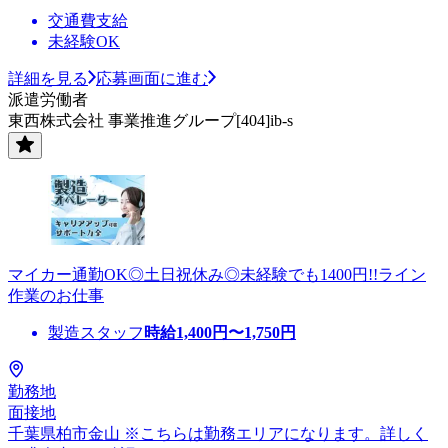
交通費支給
未経験OK
詳細を見る
応募画面に進む
派遣労働者
東西株式会社 事業推進グループ[404]ib-s
マイカー通勤OK◎土日祝休み◎未経験でも1400円!!ライン
作業のお仕事
製造スタッフ
時給
1,400
円〜
1,750
円
勤務地
面接地
千葉県柏市金山 ※こちらは勤務エリアになります。詳しく