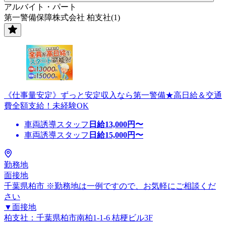
アルバイト・パート
第一警備保障株式会社 柏支社(1)
《仕事量安定》ずっと安定収入なら第一警備★高日給＆交通
費全額支給！未経験OK
車両誘導スタッフ
日給
13,000
円〜
車両誘導スタッフ
日給
15,000
円〜
勤務地
面接地
千葉県柏市 ※勤務地は一例ですので、お気軽にご相談くだ
さい
▼面接地
柏支社：千葉県柏市南柏1-1-6 桔梗ビル3F