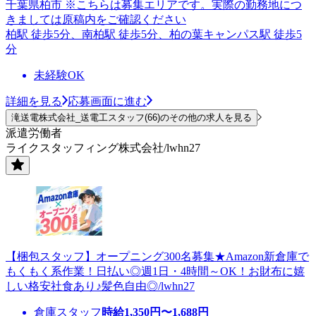
千葉県柏市 ※こちらは募集エリアです。実際の勤務地につ
きましては原稿内をご確認ください
柏駅 徒歩5分、南柏駅 徒歩5分、柏の葉キャンパス駅 徒歩5
分
未経験OK
詳細を見る
応募画面に進む
滝送電株式会社_送電工スタッフ(66)のその他の求人を見る
派遣労働者
ライクスタッフィング株式会社/lwhn27
【梱包スタッフ】オープニング300名募集★Amazon新倉庫で
もくもく系作業！日払い◎週1日・4時間～OK！お財布に嬉
しい格安社食あり♪髪色自由◎/lwhn27
倉庫スタッフ
時給
1,350
円〜
1,688
円