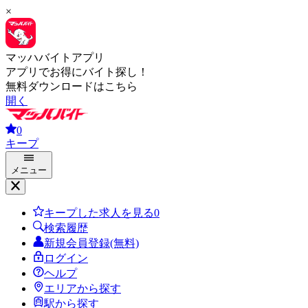
×
マッハバイトアプリ
アプリでお得にバイト探し！
無料ダウンロードはこちら
開く
0
キープ
メニュー
キープした求人を見る
0
検索履歴
新規会員登録(無料)
ログイン
ヘルプ
エリアから探す
駅から探す