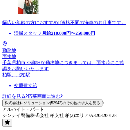
幅広い年齢の方におすすめ!!資格不問の洗車のお仕事です。
清掃スタッフ
月給
210,000
円〜
250,000
円
勤務地
面接地
千葉県柏市 ※詳細な勤務地につきましては、面接時にご確
認をお願いいたします
柏駅、北柏駅
交通費支給
詳細を見る
応募画面に進む
株式会社レソリューション(52942)のその他の求人を見る
アルバイト・パート
シンテイ警備株式会社 柏支社 柏(2)エリア/A3203200128