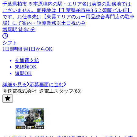
千葉県柏市 ※本原稿内の駅・エリア名は実際の勤務地では
ございません。面接地は【千葉県柏市柏3-6-2 須藤ビル4F】
です。お仕事先は【東雲エリアのカー用品総合専門店の駐車
場】にて案内・誘導業務※土日祝のみ
増尾駅 徒歩5分
シフト
1日8時間 週1日からOK
交通費支給
未経験OK
短期OK
詳細を見る
応募画面に進む
滝送電株式会社_送電工スタッフ(68)