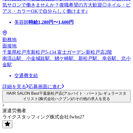
気サロンで働きませんか？復職希望の方大歓迎◎ネイル・ピ
アス・カラーOKで自分らしく働けます♪
美容師
時給
1,280
円〜
1,600
円
勤務地
面接地
千葉県松戸市新松戸5-134 富士ガーデン新松戸店2階
南流山駅、小金城趾駅、鰭ケ崎駅、新松戸駅、幸谷駅、北小
金駅
交通費支給
詳細を見る
応募画面に進む
HAIR SALON Best千葉新松戸店(アルバイト・パート)レギュラースタ
イリスト(株式会社ハクブン)のその他の求人を見る
派遣労働者
ライクスタッフィング株式会社/lwhn27