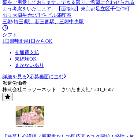
事をご用意しております。できる限りご希望に合わせられる
よう考慮をいたします。【面接地】東京都足立区千住仲町
41-1 大樹生命北千住ビル6階F室
三郷(埼玉)駅、新三郷駅、三郷中央駅
シフト
1日8時間 週1日からOK
交通費支給
未経験OK
まかないあり
詳細を見る
応募画面に進む
派遣労働者
株式会社ニッソーネット さいたま支社/1201_6507
【急募】介護職／履歴書なしで即応募＆スグ開始！経験・知