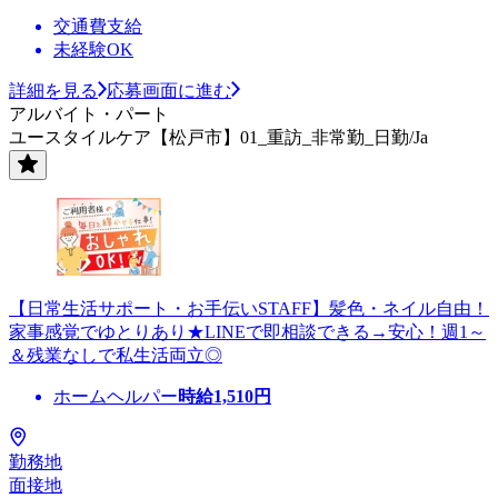
交通費支給
未経験OK
詳細を見る
応募画面に進む
アルバイト・パート
ユースタイルケア【松戸市】01_重訪_非常勤_日勤/Ja
【日常生活サポート・お手伝いSTAFF】髪色・ネイル自由！
家事感覚でゆとりあり★LINEで即相談できる→安心！週1～
＆残業なしで私生活両立◎
ホームヘルパー
時給
1,510
円
勤務地
面接地