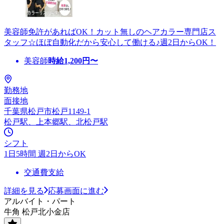
美容師免許があればOK！カット無しのヘアカラー専門店ス
タッフ☆ほぼ自動化だから安心して働ける♪週2日からOK！
美容師
時給
1,200
円〜
勤務地
面接地
千葉県松戸市松戸1149-1
松戸駅、上本郷駅、北松戸駅
シフト
1日5時間 週2日からOK
交通費支給
詳細を見る
応募画面に進む
アルバイト・パート
牛角 松戸北小金店