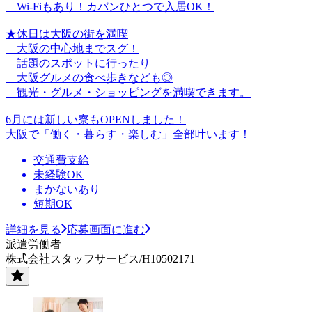
Wi-Fiもあり！カバンひとつで入居OK！
★休日は大阪の街を満喫
大阪の中心地までスグ！
話題のスポットに行ったり
大阪グルメの食べ歩きなども◎
観光・グルメ・ショッピングを満喫できます。
6月には新しい寮もOPENしました！
大阪で「働く・暮らす・楽しむ」全部叶います！
交通費支給
未経験OK
まかないあり
短期OK
詳細を見る
応募画面に進む
派遣労働者
株式会社スタッフサービス/H10502171