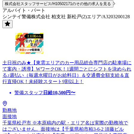
株式会社スタッフサービス/H10502171のその他の求人を見る
アルバイト・パート
シンテイ警備株式会社 柏支社 新松戸(2)エリア/A3203200128
土日祝のみ★【東雲エリアのカー用品総合専門店の駐車場に
て案内・誘導】WワークOK！1週間ごとにシフトを決められ
る♪週払い（毎週水曜日がお給料日）＆交通費全額支給＆直
行直帰OK！未経験スタート9割以上！
警備スタッフ
日給
10,500
円〜
勤務地
面接地
千葉県松戸市 ※本原稿内の駅・エリア名は実際の勤務地で
はございません。面接地は【千葉県柏市柏3-6-2 須藤ビル