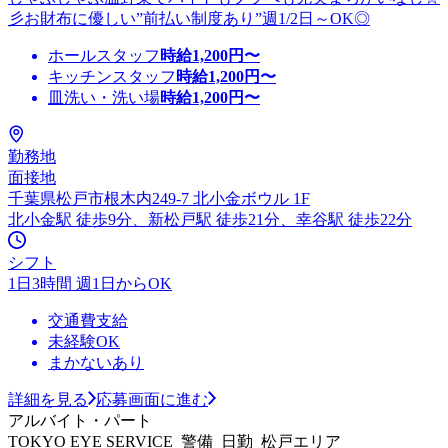
彡お財布に優しい”前払い制度あり”週1/2日～OK◎
ホールスタッフ
時給
1,200
円〜
キッチンスタッフ
時給
1,200
円〜
皿洗い・洗い場
時給
1,200
円〜
勤務地
面接地
千葉県松戸市根木内249-7 北小金ボウル 1F
北小金駅 徒歩9分、新松戸駅 徒歩21分、幸谷駅 徒歩22分
シフト
1日3時間 週1日からOK
交通費支給
未経験OK
まかないあり
詳細を見る
応募画面に進む
アルバイト・パート
TOKYO EYE SERVICE_警備_日勤_松戸エリア