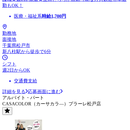
勤もOK！
医療・福祉系
時給
1,700
円
勤務地
面接地
千葉県松戸市
新八柱駅から徒歩で6分
シフト
週2日からOK
交通費支給
詳細を見る
応募画面に進む
アルバイト・パート
CASACOLOR（カーサカラ―）プラーレ松戸店