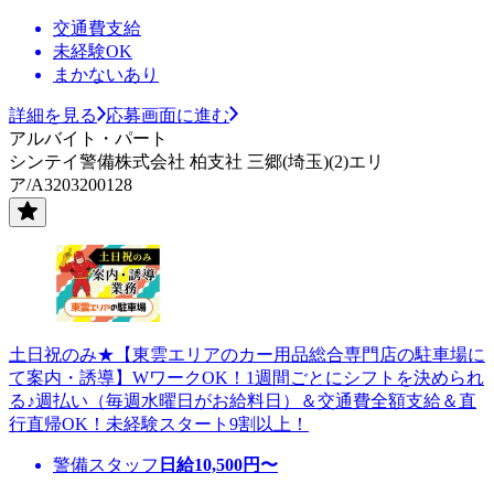
交通費支給
未経験OK
まかないあり
詳細を見る
応募画面に進む
アルバイト・パート
シンテイ警備株式会社 柏支社 三郷(埼玉)(2)エリ
ア/A3203200128
土日祝のみ★【東雲エリアのカー用品総合専門店の駐車場に
て案内・誘導】WワークOK！1週間ごとにシフトを決められ
る♪週払い（毎週水曜日がお給料日）＆交通費全額支給＆直
行直帰OK！未経験スタート9割以上！
警備スタッフ
日給
10,500
円〜