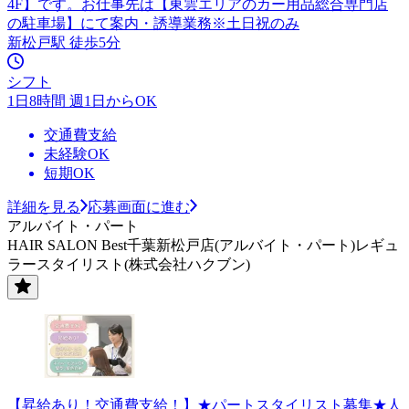
4F】です。お仕事先は【東雲エリアのカー用品総合専門店
の駐車場】にて案内・誘導業務※土日祝のみ
新松戸駅 徒歩5分
シフト
1日8時間 週1日からOK
交通費支給
未経験OK
短期OK
詳細を見る
応募画面に進む
アルバイト・パート
HAIR SALON Best千葉新松戸店(アルバイト・パート)レギュ
ラースタイリスト(株式会社ハクブン)
【昇給あり！交通費支給！】★パートスタイリスト募集★人