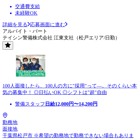
交通費支給
未経験OK
詳細を見る
応募画面に進む
アルバイト・パート
テイシン警備株式会社 江東支社（松戸エリア/日勤）
100人面接したら、100人の方に"採用"って―。そのくらい本
気の募集中！ ◎日払いOK ◎シフトは”超"自由
警備スタッフ
日給
12,000
円〜
14,200
円
勤務地
面接地
千葉県松戸市 ※希望の勤務地で勤務できない場合もありま