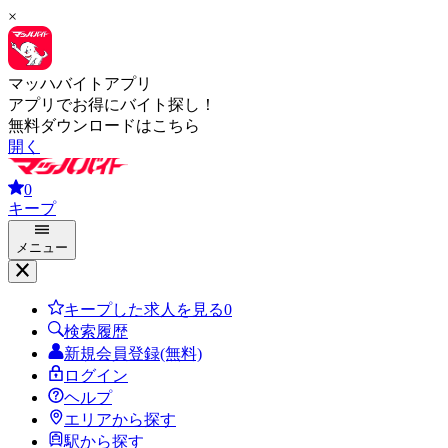
×
マッハバイトアプリ
アプリでお得にバイト探し！
無料ダウンロードはこちら
開く
0
キープ
メニュー
キープした求人を見る
0
検索履歴
新規会員登録(無料)
ログイン
ヘルプ
エリアから探す
駅から探す