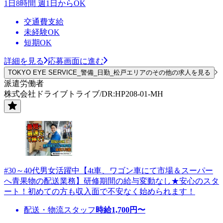
1日8時間 週1日からOK
交通費支給
未経験OK
短期OK
詳細を見る
応募画面に進む
TOKYO EYE SERVICE_警備_日勤_松戸エリアのその他の求人を見る
派遣労働者
株式会社ドライブトライブ/DR:HP208-01-MH
#30～40代男女活躍中【4t車、ワゴン車にて市場＆スーパー
へ青果物の配送業務】研修期間の給与変動なし★安心のスタ
ート！初めての方も収入面で不安なく始められます！
配送・物流スタッフ
時給
1,700
円〜