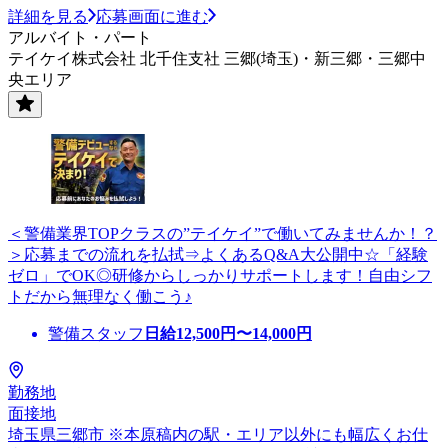
詳細を見る
応募画面に進む
アルバイト・パート
テイケイ株式会社 北千住支社 三郷(埼玉)・新三郷・三郷中
央エリア
＜警備業界TOPクラスの”テイケイ”で働いてみませんか！？
＞応募までの流れを払拭⇒よくあるQ&A大公開中☆「経験
ゼロ」でOK◎研修からしっかりサポートします！自由シフ
トだから無理なく働こう♪
警備スタッフ
日給
12,500
円〜
14,000
円
勤務地
面接地
埼玉県三郷市 ※本原稿内の駅・エリア以外にも幅広くお仕