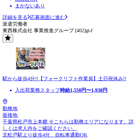
まかないあり
詳細を見る
応募画面に進む
派遣労働者
東西株式会社 事業推進グループ [402]gt-f
駅から徒歩4分!!【フォークリフト作業員】土日祝休み!!
入出荷業務スタッフ
時給
1,550
円〜
1,938
円
勤務地
面接地
千葉県松戸市上本郷 ※こちらは勤務エリアになります。詳
しくは求人内をご確認ください。
北松戸駅より徒歩4分、自転車通勤OK