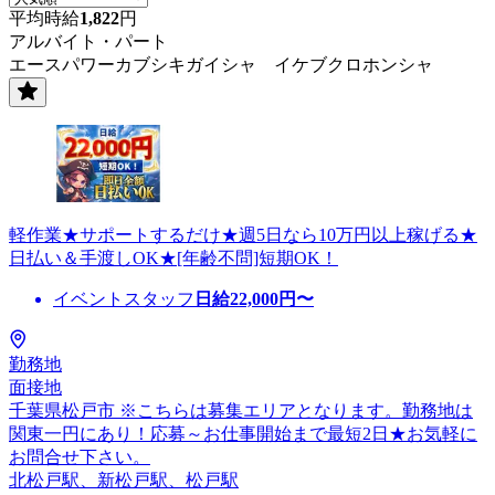
平均時給
1,822
円
アルバイト・パート
エースパワーカブシキガイシャ イケブクロホンシャ
軽作業★サポートするだけ★週5日なら10万円以上稼げる★
日払い＆手渡しOK★[年齢不問]短期OK！
イベントスタッフ
日給
22,000
円〜
勤務地
面接地
千葉県松戸市 ※こちらは募集エリアとなります。勤務地は
関東一円にあり！応募～お仕事開始まで最短2日★お気軽に
お問合せ下さい。
北松戸駅、新松戸駅、松戸駅