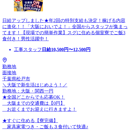
日給アップしました★年2回の特別支給も決定！稼げる内容
に進化！！「大阪においでよ！」全国からスタッフが集まっ
てます！【現場での簡単作業】スグに住める個室寮でご飯3
食付き！男性活躍中！
工事スタッフ
日給
10,500
円〜
12,500
円
勤務地
面接地
千葉県松戸市
＼大阪で新生活はじめよう！／
勤務地：大阪・関西一円
★全国どこからでも応募OK！
大阪までの交通費は【0円】
お近くまでお迎えに行きますよ！
★すぐに住める【寮完備】
家具家電つき・ご飯も３食付いて快適♪