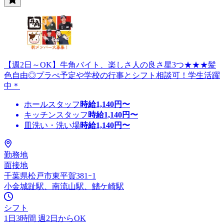
【週2日～OK】牛角バイト、楽しさ人の良さ星3つ★★★髪
色自由◎プラぺ予定や学校の行事とシフト相談可！学生活躍
中＊
ホールスタッフ
時給
1,140
円〜
キッチンスタッフ
時給
1,140
円〜
皿洗い・洗い場
時給
1,140
円〜
勤務地
面接地
千葉県松戸市東平賀381ｰ1
小金城趾駅、南流山駅、鰭ケ崎駅
シフト
1日3時間 週2日からOK