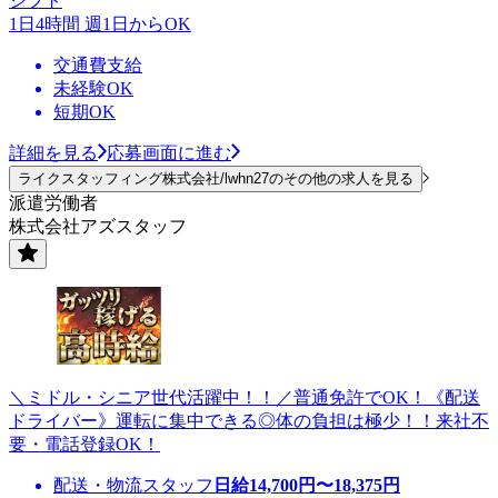
シフト
1日4時間 週1日からOK
交通費支給
未経験OK
短期OK
詳細を見る
応募画面に進む
ライクスタッフィング株式会社/lwhn27のその他の求人を見る
派遣労働者
株式会社アズスタッフ
＼ミドル・シニア世代活躍中！！／普通免許でOK！《配送
ドライバー》運転に集中できる◎体の負担は極少！！来社不
要・電話登録OK！
配送・物流スタッフ
日給
14,700
円〜
18,375
円