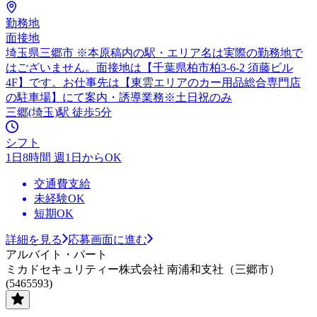
勤務地
面接地
埼玉県三郷市 ※本原稿内の駅・エリア名は実際の勤務地で
はございません。面接地は【千葉県柏市柏3-6-2 須藤ビル
4F】です。お仕事先は【東雲エリアのカー用品総合専門店
の駐車場】にて案内・誘導業務※土日祝のみ
三郷(埼玉)駅 徒歩5分
シフト
1日8時間 週1日からOK
交通費支給
未経験OK
短期OK
詳細を見る
応募画面に進む
アルバイト・パート
ミカドセキュリティー株式会社 南浦和支社（三郷市）
(5465593)