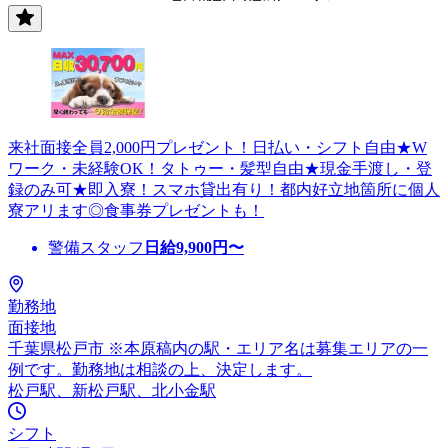
来社面接全員2,000円プレゼント！日払い・シフト自由★W
ワーク・未経験OK！タトゥー・髪型自由★現金手渡し・登
録のみ可★即入寮！スマホ貸出有り！都内好立地箇所に個人
寮アリます◎食事券プレゼントも！
警備スタッフ
日給
9,900
円〜
勤務地
面接地
千葉県松戸市 ※本原稿内の駅・エリア名は募集エリアの一
例です。勤務地は相談の上、決定します。
松戸駅、新松戸駅、北小金駅
シフト