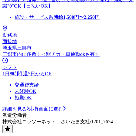
識"0"OK【日払いOK】
施設・サービス系
時給
1,500
円〜
2,250
円
勤務地
面接地
埼玉県三郷市
三郷市内に多数！＜駅チカ・車通勤okも有＞
シフト
1日8時間 週5日からOK
交通費支給
未経験OK
短期OK
詳細を見る
応募画面に進む
派遣労働者
株式会社ニッソーネット さいたま支社/1201_7674