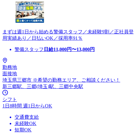
まずは週1日から始める警備スタッフ／未経験9割／正社員登
用実績あり／日払いOK／採用率91％
警備スタッフ
日給
11,000
円〜
13,000
円
勤務地
面接地
埼玉県三郷市 ※希望の勤務エリア、ご相談ください！
新三郷駅、三郷(埼玉)駅、三郷中央駅
シフト
1日8時間 週1日からOK
交通費支給
未経験OK
短期OK