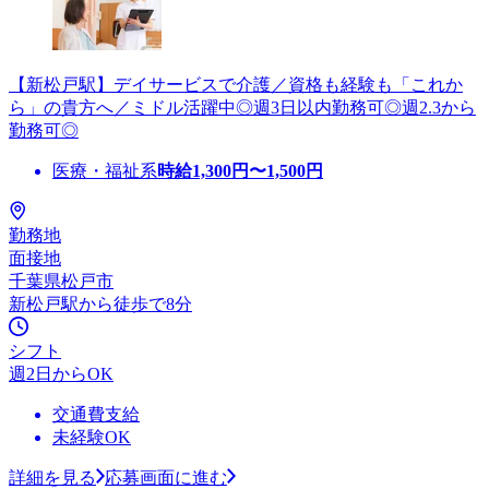
【新松戸駅】デイサービスで介護／資格も経験も「これか
ら」の貴方へ／ミドル活躍中◎週3日以内勤務可◎週2.3から
勤務可◎
医療・福祉系
時給
1,300
円〜
1,500
円
勤務地
面接地
千葉県松戸市
新松戸駅から徒歩で8分
シフト
週2日からOK
交通費支給
未経験OK
詳細を見る
応募画面に進む