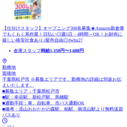
【仕分けスタッフ】オープニング300名募集★Amazon新倉庫
でもくもく系作業！日払い◎週1日・4時間～OK！お財布に
嬉しい格安社食あり♪髪色自由◎/lwhn27
倉庫スタッフ
時給
1,350
円〜
1,688
円
勤務地
面接地
千葉県松戸市 ※募集エリアです。勤務地の詳細は別途お伝
えいたします。
■募集エリア：千葉県松戸市
■駅：幸谷駅、新松戸駅、馬橋駅
■通勤手段：車、自転車、市バス通勤OK
■備考：流山おおたかの森駅、柏駅、南流山駅より無料送迎
バスあり