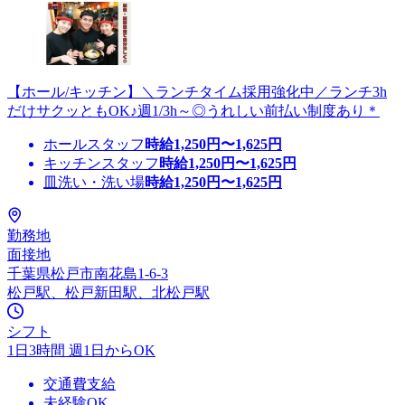
【ホール/キッチン】＼ランチタイム採用強化中／ランチ3h
だけサクッともOK♪週1/3h～◎うれしい前払い制度あり＊
ホールスタッフ
時給
1,250
円〜
1,625
円
キッチンスタッフ
時給
1,250
円〜
1,625
円
皿洗い・洗い場
時給
1,250
円〜
1,625
円
勤務地
面接地
千葉県松戸市南花島1-6-3
松戸駅、松戸新田駅、北松戸駅
シフト
1日3時間 週1日からOK
交通費支給
未経験OK