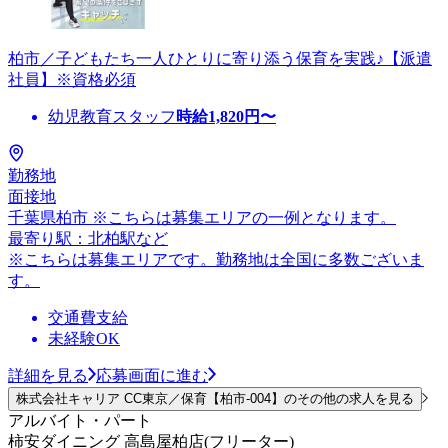
柏市／子どもたち一人ひとりに寄り添う保育を実践♪【派遣
社員】※資格必須
幼児教育スタッフ
時給
1,820
円〜
勤務地
面接地
千葉県柏市 ※こちらは募集エリアの一例となります。
最寄り駅：北柏駅など
※こちらは募集エリアです。勤務地は全国に多数ございま
す。
交通費支給
未経験OK
詳細を見る
応募画面に進む
株式会社キャリア CC東京／保育【柏市-004】のその他の求人を見る
アルバイト・パート
柿安ダイニング 高島屋柏店(フリーター)