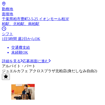
勤務地
面接地
千葉県柏市豊町2-5-25 イオンモール柏3F
柏駅、北柏駅、南柏駅
シフト
1日5時間 週2日からOK
交通費支給
未経験OK
詳細を見る
応募画面に進む
アルバイト・パート
ジュエルカフェ アクロスプラザ北柏店(身だしなみ自由2)