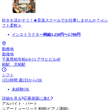
好きを活かそう！★音楽スクールでお仕事しませんか？≪シ
フト柔軟≫
インストラクター
時給
1,250
円〜
2,700
円
勤務地
面接地
千葉県柏市柏4-8-13 アサヒビル4F
柏駅、北柏駅
シフト
1日1時間 週2日からOK
未経験OK
詳細を見る
応募画面に進む
アルバイト・パート
シアーミュージック 柏校(ピアノ講師)