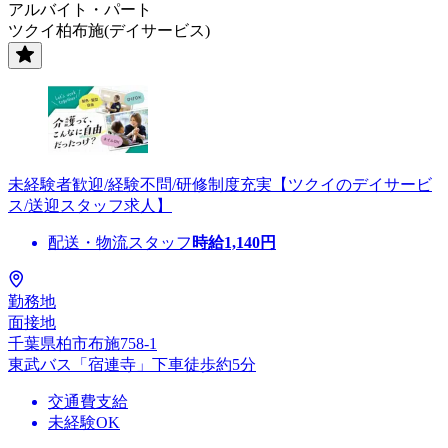
アルバイト・パート
ツクイ柏布施(デイサービス)
未経験者歓迎/経験不問/研修制度充実【ツクイのデイサービ
ス/送迎スタッフ求人】
配送・物流スタッフ
時給
1,140
円
勤務地
面接地
千葉県柏市布施758-1
東武バス「宿連寺」下車徒歩約5分
交通費支給
未経験OK