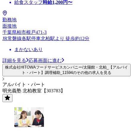
給食スタッフ
時給
1,200
円〜
勤務地
面接地
千葉県柏市根戸471-3
JR常磐線各駅停車北柏駅より 徒歩約12分
まかないあり
詳細を見る
応募画面に進む
株式会社HITOWAフードサービスカンパニー/太陽館・北柏_【アルバイ
ト・パート】調理補助_11594のその他の求人を見る
アルバイト・パート
明光義塾 北柏教室【303783】