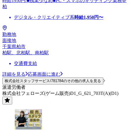
時給1950円/■残業少なめ■PC・スマホのキッティング業務＠
柏
デジタル・クリエイティブ系
時給
1,950
円〜
勤務地
面接地
千葉県柏市
柏駅、北柏駅、南柏駅
交通費支給
詳細を見る
応募画面に進む
株式会社スタッフサービス/781784のその他の求人を見る
派遣労働者
株式会社フェローズ(ゲーム販売)D1_G_621_703T(A)(D1)