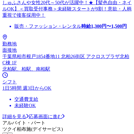
しゅふさんや女性20代～50代が活躍中！★【髪色自由・ネイ
ルOK】＜買取受付事務＞未経験スタートが9割！意欲・人柄
重視で接客採用中！
販売・ファッション・レンタル
時給
1,300
円〜
1,500
円
勤務地
面接地
千葉県柏市根戸1854番地11 北柏26街区 アクロスプラザ北柏
C棟 1F
北柏駅、柏駅、南柏駅
シフト
1日5時間 週3日からOK
交通費支給
未経験OK
詳細を見る
応募画面に進む
アルバイト・パート
ツクイ柏布施(デイサービス)