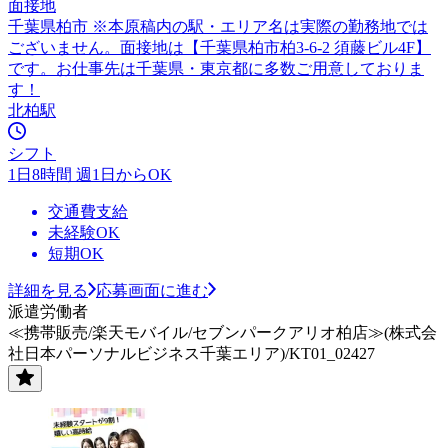
面接地
千葉県柏市 ※本原稿内の駅・エリア名は実際の勤務地では
ございません。面接地は【千葉県柏市柏3-6-2 須藤ビル4F】
です。お仕事先は千葉県・東京都に多数ご用意しておりま
す！
北柏駅
シフト
1日8時間 週1日からOK
交通費支給
未経験OK
短期OK
詳細を見る
応募画面に進む
派遣労働者
≪携帯販売/楽天モバイル/セブンパークアリオ柏店≫(株式会
社日本パーソナルビジネス千葉エリア)/KT01_02427