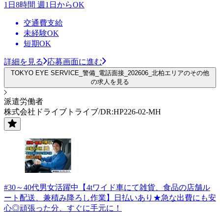
1日8時間 週1日からOK
交通費支給
未経験OK
短期OK
詳細を見る
応募画面に進む
TOKYO EYE SERVICE_警備_電話面接_202606_北柏エリアのその他
の求人を見る
派遣労働者
株式会社ドライブトライブ/DR:HP226-02-MH
#30～40代男女活躍中【4tワイド車にて雑貨、食品の店舗ル
ート配送、兼積み降ろし作業】日払いあり★急な出費にも安
心◎頑張った分、すぐに手元に！