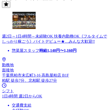
週2日～1日4時間～未経験OK 扶養内勤務OK《フルタイムで
しっかり稼ごう》バイトデビュー★…みんな大歓迎!!
惣菜屋スタッフ
時給
1,140
円〜
1,160
円
勤務地
面接地
千葉県柏市末広町3-16 高島屋柏店 B1F
柏駅 徒歩7分、北柏駅 徒歩27分
シフト
1日4時間 週2日からOK
交通費支給