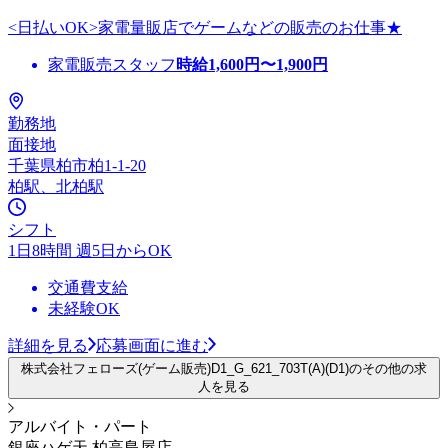
<日払いOK>家電量販店でゲームなどの販売のお仕事★
家電販売スタッフ
時給
1,600
円〜
1,900
円
勤務地
面接地
千葉県柏市柏1-1-20
柏駅、北柏駅
シフト
1日8時間 週5日からOK
交通費支給
未経験OK
詳細を見る
応募画面に進む
株式会社フェローズ(ゲーム販売)D1_G_621_703T(A)(D1)のその他の求
人を見る
アルバイト・パート
銀座ハゲ天 柏高島屋店