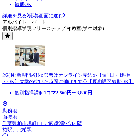
短期OK
詳細を見る
応募画面に進む
アルバイト・パート
個別指導学院フリーステップ 柏教室(学生対象)
2/2(月)新規開校!!≪選考はオンライン完結≫【週1日・1科目
～OK】大学の空いた時間に働けます◎【夏期講習短期OK】
個別指導講師
1コマ
2,560
円〜
3,890
円
勤務地
面接地
千葉県柏市旭町1-1-7 第5彰栄ビル1階
柏駅、北柏駅