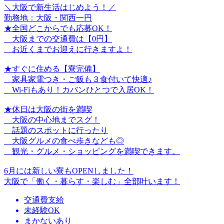
＼大阪で新生活はじめよう！／
勤務地：大阪・関西一円
★全国どこからでも応募OK！
大阪までの交通費は【0円】
お近くまでお迎えに行きますよ！
★すぐに住める【寮完備】
家具家電つき・ご飯も３食付いて快適♪
Wi-Fiもあり！カバンひとつで入居OK！
★休日は大阪の街を満喫
大阪の中心地までスグ！
話題のスポットに行ったり
大阪グルメの食べ歩きなども◎
観光・グルメ・ショッピングを満喫できます。
6月には新しい寮もOPENしました！
大阪で「働く・暮らす・楽しむ」全部叶います！
交通費支給
未経験OK
まかないあり