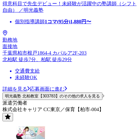
得意科目で先生デビュー！未経験が活躍中の塾講師（シフト
自由） ／明光義塾
個別指導講師
1コマ(95分)
1,880
円〜
勤務地
面接地
千葉県柏市根戸1864-4 カパルア2F-203
北柏駅 徒歩7分、柏駅 徒歩29分
交通費支給
未経験OK
詳細を見る
応募画面に進む
明光義塾 北柏教室【303783】のその他の求人を見る
派遣労働者
株式会社キャリア CC東京／保育【柏市-004】