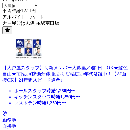
平均時給
1,811
円
アルバイト・パート
大戸屋ごはん処 柏駅南口店
【大戸屋スタッフ】＼新メンバー大募集／週2日～OK★髪色
自由★前払い(稼働分)制度あり◎幅広い年代活躍中！【AI面
接OK】24時間スピード選考♪
ホールスタッフ
時給
1,250
円〜
キッチンスタッフ
時給
1,250
円〜
レストラン
時給
1,250
円〜
勤務地
面接地