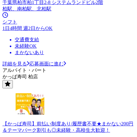
千葉県柏市柏1丁目2-8 システムランドビル2階
柏駅、南柏駅、北柏駅
シフト
1日4時間 週2日からOK
交通費支給
未経験OK
まかないあり
詳細を見る
応募画面に進む
アルバイト・パート
かっぱ寿司 柏店
【かっぱ寿司】前払い制度あり/履歴書不要★まかない200円
＆テーマパーク割引も◎未経験・高校生大歓迎！