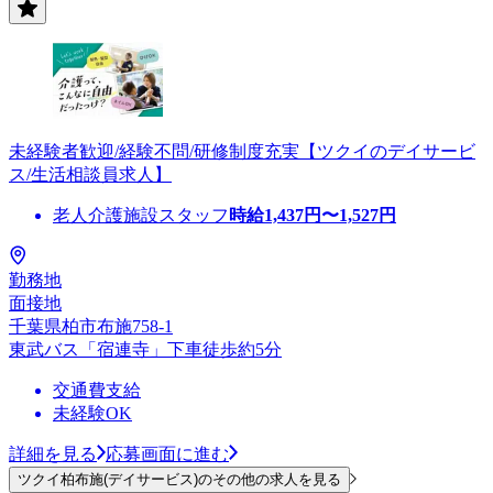
未経験者歓迎/経験不問/研修制度充実【ツクイのデイサービ
ス/生活相談員求人】
老人介護施設スタッフ
時給
1,437
円〜
1,527
円
勤務地
面接地
千葉県柏市布施758-1
東武バス「宿連寺」下車徒歩約5分
交通費支給
未経験OK
詳細を見る
応募画面に進む
ツクイ柏布施(デイサービス)のその他の求人を見る