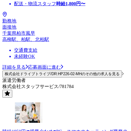
配送・物流スタッフ
時給
1,800
円〜
勤務地
面接地
千葉県柏市風早
高柳駅、柏駅、北柏駅
交通費支給
未経験OK
詳細を見る
応募画面に進む
株式会社ドライブトライブ/DR:HP226-02-MHのその他の求人を見る
派遣労働者
株式会社スタッフサービス/781784