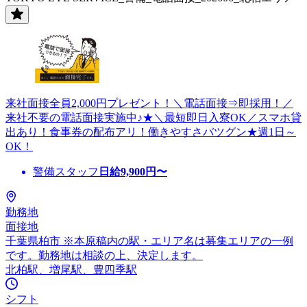
来社面接全員2,000円プレゼント！＼電話面接⇒即採用！／
来社不要の電話面接実施中♪★＼最短即日入寮OK／スマホ貸
出あり！食事券の配布アリ！働きやすさバツグン★週1日～
OK！
警備スタッフ
日給
9,900
円〜
勤務地
面接地
千葉県柏市 ※本原稿内の駅・エリア名は募集エリアの一例
です。勤務地は相談の上、決定します。
北柏駅、増尾駅、豊四季駅
シフト