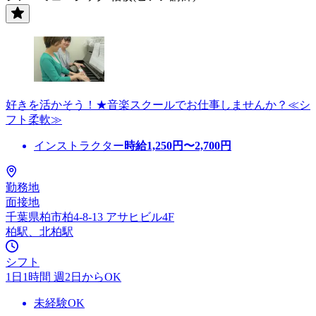
好きを活かそう！★音楽スクールでお仕事しませんか？≪シ
フト柔軟≫
インストラクター
時給
1,250
円〜
2,700
円
勤務地
面接地
千葉県柏市柏4-8-13 アサヒビル4F
柏駅、北柏駅
シフト
1日1時間 週2日からOK
未経験OK