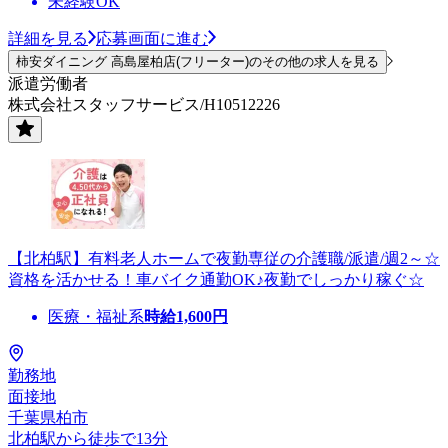
未経験OK
詳細を見る
応募画面に進む
柿安ダイニング 高島屋柏店(フリーター)のその他の求人を見る
派遣労働者
株式会社スタッフサービス/H10512226
【北柏駅】有料老人ホームで夜勤専従の介護職/派遣/週2～☆
資格を活かせる！車バイク通勤OK♪夜勤でしっかり稼ぐ☆
医療・福祉系
時給
1,600
円
勤務地
面接地
千葉県柏市
北柏駅から徒歩で13分