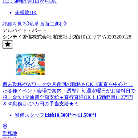
1日1.5時間 週1日からOK
未経験OK
詳細を見る
応募画面に進む
アルバイト・パート
シンテイ警備株式会社 柏支社 北柏(10)エリア/A3203200128
週末勤務やWワークや月数回の勤務もOK《東京を中心とし
た各種イベント会場で案内・誘導》毎週水曜日がお給料日で
脱・金欠♪交通費全額支給＋直行直帰OK！15勤務目に2万円
＆30勤務目に3万円の手当支給★ミ
警備スタッフ
日給
10,500
円〜
11,500
円
勤務地