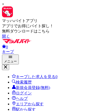
×
マッハバイトアプリ
アプリでお得にバイト探し！
無料ダウンロードはこちら
開く
0
キープ
メニュー
キープした求人を見る
0
検索履歴
新規会員登録(無料)
ログイン
ヘルプ
エリアから探す
駅から探す