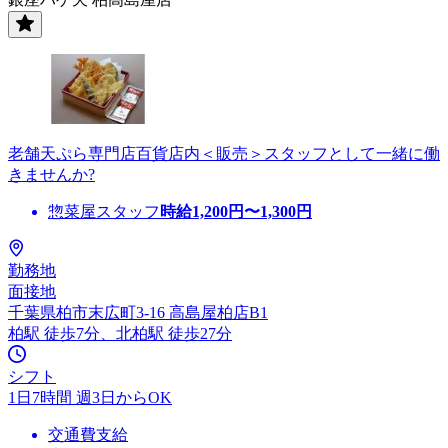
老舗天ぷら専門店百貨店内＜販売＞スタッフとして一緒に働
きませんか?
惣菜屋スタッフ
時給
1,200
円〜
1,300
円
勤務地
面接地
千葉県柏市末広町3-16 高島屋柏店B1
柏駅 徒歩7分、北柏駅 徒歩27分
シフト
1日7時間 週3日からOK
交通費支給