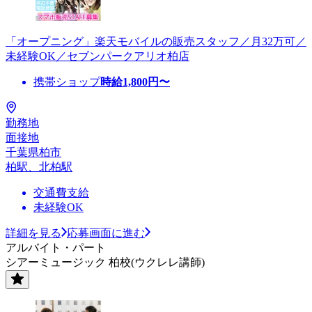
「オープニング」楽天モバイルの販売スタッフ／月32万可／
未経験OK／セブンパークアリオ柏店
携帯ショップ
時給
1,800
円〜
勤務地
面接地
千葉県柏市
柏駅、北柏駅
交通費支給
未経験OK
詳細を見る
応募画面に進む
アルバイト・パート
シアーミュージック 柏校(ウクレレ講師)