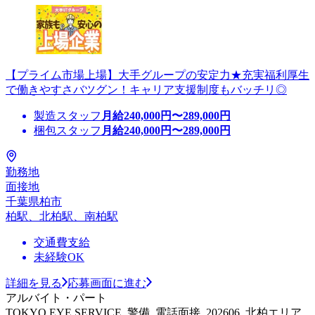
【プライム市場上場】大手グループの安定力★充実福利厚生
で働きやすさバツグン！キャリア支援制度もバッチリ◎
製造スタッフ
月給
240,000
円〜
289,000
円
梱包スタッフ
月給
240,000
円〜
289,000
円
勤務地
面接地
千葉県柏市
柏駅、北柏駅、南柏駅
交通費支給
未経験OK
詳細を見る
応募画面に進む
アルバイト・パート
TOKYO EYE SERVICE_警備_電話面接_202606_北柏エリア