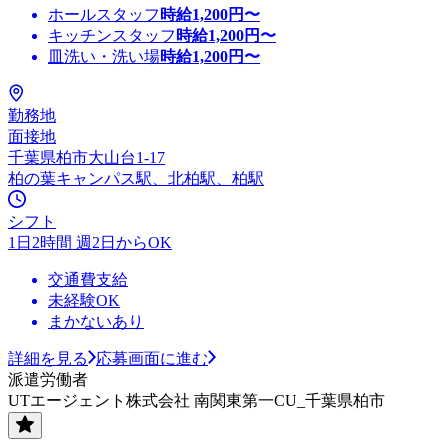
ホールスタッフ
時給
1,200
円〜
キッチンスタッフ
時給
1,200
円〜
皿洗い・洗い場
時給
1,200
円〜
勤務地
面接地
千葉県柏市大山台1-17
柏の葉キャンパス駅、北柏駅、柏駅
シフト
1日2時間 週2日からOK
交通費支給
未経験OK
まかないあり
詳細を見る
応募画面に進む
派遣労働者
UTエージェント株式会社 南関東第一CU_千葉県柏市