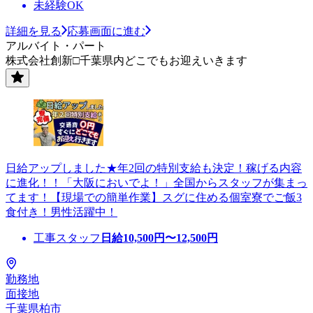
未経験OK
詳細を見る
応募画面に進む
アルバイト・パート
株式会社創新□千葉県内どこでもお迎えいきます
日給アップしました★年2回の特別支給も決定！稼げる内容
に進化！！「大阪においでよ！」全国からスタッフが集まっ
てます！【現場での簡単作業】スグに住める個室寮でご飯3
食付き！男性活躍中！
工事スタッフ
日給
10,500
円〜
12,500
円
勤務地
面接地
千葉県柏市