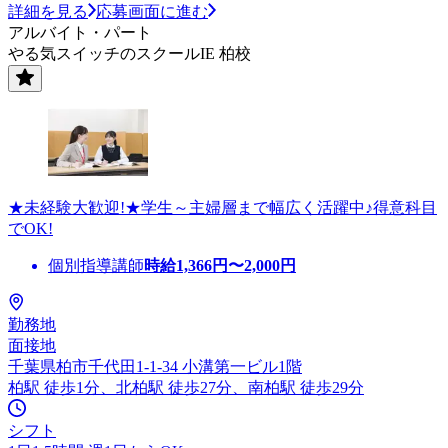
詳細を見る
応募画面に進む
アルバイト・パート
やる気スイッチのスクールIE 柏校
★未経験大歓迎!★学生～主婦層まで幅広く活躍中♪得意科目
でOK!
個別指導講師
時給
1,366
円〜
2,000
円
勤務地
面接地
千葉県柏市千代田1-1-34 小溝第一ビル1階
柏駅 徒歩1分、北柏駅 徒歩27分、南柏駅 徒歩29分
シフト